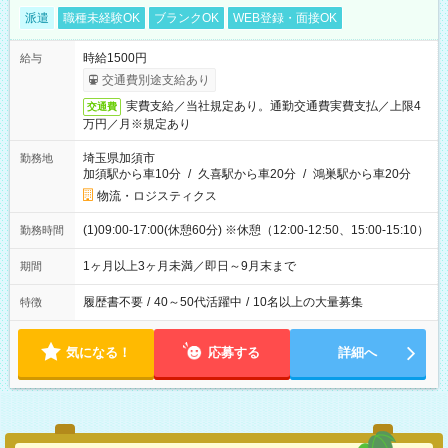
派遣
職種未経験OK
ブランクOK
WEB登録・面接OK
時給1500円
給与
交通費別途支給あり
実費支給／当社規定あり。通勤交通費実費支払／上限4
交通費
万円／月※規定あり
埼玉県加須市
勤務地
加須駅から車10分
/
久喜駅から車20分
/
鴻巣駅から車20分
物流・ロジスティクス
(1)09:00-17:00(休憩60分) ※休憩（12:00-12:50、15:00-15:10）
勤務時間
1ヶ月以上3ヶ月未満／即日～9月末まで
期間
履歴書不要
/
40～50代活躍中
/
10名以上の大量募集
特徴
気になる！
応募する
詳細へ