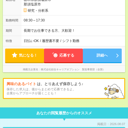
那須塩原市
研究・分析系
08:30～17:30
勤務時間
長期でお仕事できる方、大歓迎！
期間
日払いOK
/
履歴書不要
/
シフト勤務
特徴
気になる！
応募する
詳細へ
掲載元企業名
株式会社綜合キャリアオプション 製造事業部（全国）
興味のあるバイト
は、とりあえず保存しよう♪
保存した求人は、後からまとめて応募できるよ。
企業からアプローチが届くことも！
あなたの閲覧履歴からのオススメ
掲載日：2026.08.07