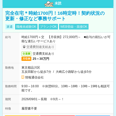
未読
完全在宅＊時給1700円！16時定時！契約状況の
更新・修正など事務サポート
派遣
職種未経験OK
ブランクOK
WEB登録・面接OK
時給1700円＋交 【月収例】272,000円～ ■給与の前払いが可
給与
能な速払いサービスあり
交通費別途支給あり
交通費支給あり
交通費
25～30万円
月収例
東京都品川区
勤務地
五反田駅から徒歩7分
/
大崎広小路駅から徒歩5分
情報通信会社
9:00～16:00 ※休憩60分。10時～18時・10時～19時も相談可
勤務時間
能です。
2026/09/01～長期 ※9月～！
期間
履歴書不要
特徴