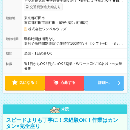
＋交通費支給 ★交通費全額支給！ ┗案件により規定あり ★日払
いOK！（規定あり） ┗働いたその日に現金GET♪ お仕事後はコ
交通費別途支給あり
ンビニATMから 日払い分を引き落とせます！ 【試用期間】試
用期間なし
東京都町田市
勤務地
東京都町田市原町田（最寄り駅：町田駅）
株式会社ワンベルウッズ
勤務時間は指定なし
勤務時間
変形労働時間制 想定労働時間160時間/月 【シフト例】 ・8：00
～21：00
単発・1日のみOK
期間
週1日からOK / 日払いOK / 副業・WワークOK / 10名以上の大量
特徴
募集
気になる！
応募する
詳細へ
未読
スピードよりも丁寧に！未経験OK！作業はカン
タン×完全座り