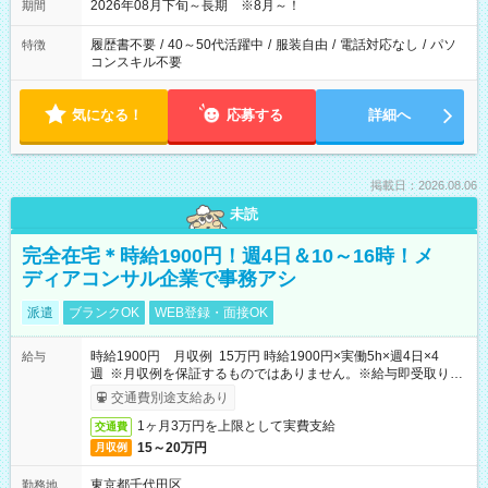
2026年08月下旬～長期 ※8月～！
期間
履歴書不要
/
40～50代活躍中
/
服装自由
/
電話対応なし
/
パソ
特徴
コンスキル不要
気になる！
応募する
詳細へ
掲載日：2026.08.06
未読
完全在宅＊時給1900円！週4日＆10～16時！メ
ディアコンサル企業で事務アシ
派遣
ブランクOK
WEB登録・面接OK
時給1900円 月収例 15万円 時給1900円×実働5h×週4日×4
給与
週 ※月収例を保証するものではありません。※給与即受取りサ
ービス利用可（利用条件有）
交通費別途支給あり
1ヶ月3万円を上限として実費支給
交通費
15～20万円
月収例
東京都千代田区
勤務地