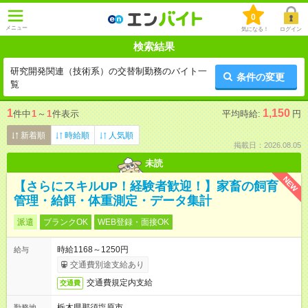
0
メニュー
気になる！
ログイン
検索結果
研究開発関連（技術系）の交替制勤務のバイト一
条件の変更
覧
1
1,150
件中
1
～
1
件表示
平均時給:
円
新着順
時給順
人気順
掲載日：2026.08.05
未読
NEW
【さらにスキルUP！経験者歓迎！】家畜の飼育
管理・給餌・体重測定・データ集計
派遣
ブランクOK
WEB登録・面接OK
時給1168～1250円
給与
交通費別途支給あり
交通費規定内支給
交通費
栃木県那須塩原市
勤務地