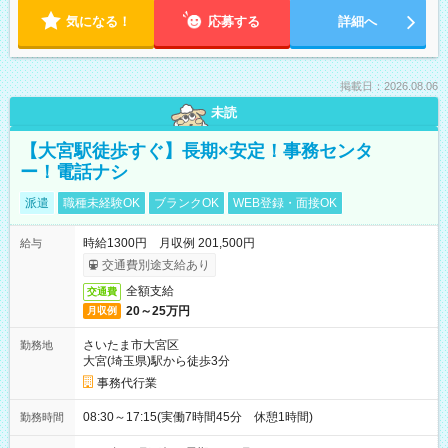
気になる！
応募する
詳細へ
掲載日：2026.08.06
未読
【大宮駅徒歩すぐ】長期×安定！事務センタ
ー！電話ナシ
派遣
職種未経験OK
ブランクOK
WEB登録・面接OK
時給1300円 月収例 201,500円
給与
交通費別途支給あり
全額支給
交通費
20～25万円
月収例
さいたま市大宮区
勤務地
大宮(埼玉県)駅から徒歩3分
事務代行業
08:30～17:15(実働7時間45分 休憩1時間)
勤務時間