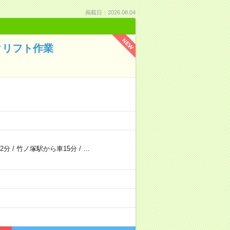
掲載日：2026.08.04
NEW
クリフト作業
2分
/
竹ノ塚駅から車15分
/
…