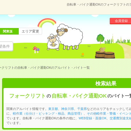
自転車・バイク通勤OKのフォークリフトの
会員登録
エリア変更
関東版
望条件
ークリフトの自転車・バイク通勤OKのアルバイト・バイト一覧
検索結果
フォークリフト
自転車・バイク通勤OK
の
のバイト一
関東のアルバイト情報です。
東京都
、
神奈川県
、
千葉県
などのエリアをチェックして
に、
軽作業（仕分け・ピッキング・検品、商品管理）
、
その他軽作業・警備・イベン
ています。自転車・バイク通勤OKの条件の他に、
WEB登録・面接OK
、
交通費別途支
ています。