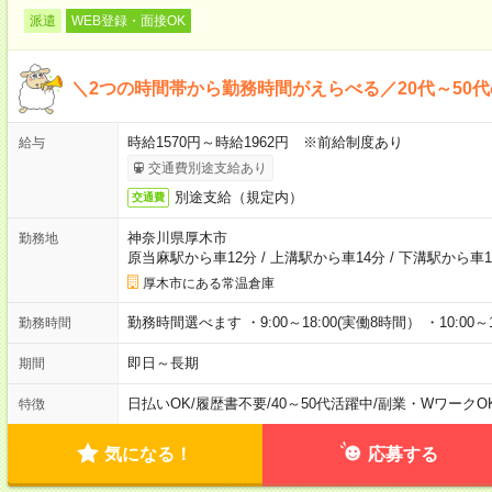
派遣
WEB登録・面接OK
＼2つの時間帯から勤務時間がえらべる／20代～50
時給1570円～時給1962円 ※前給制度あり
給与
交通費別途支給あり
別途支給（規定内）
交通費
神奈川県厚木市
勤務地
原当麻駅から車12分
/
上溝駅から車14分
/
下溝駅から車1
厚木市にある常温倉庫
勤務時間選べます ・9:00～18:00(実働8時間） ・10:00～1
勤務時間
即日～長期
期間
日払いOK
/
履歴書不要
/
40～50代活躍中
/
副業・WワークO
特徴
気になる！
応募する