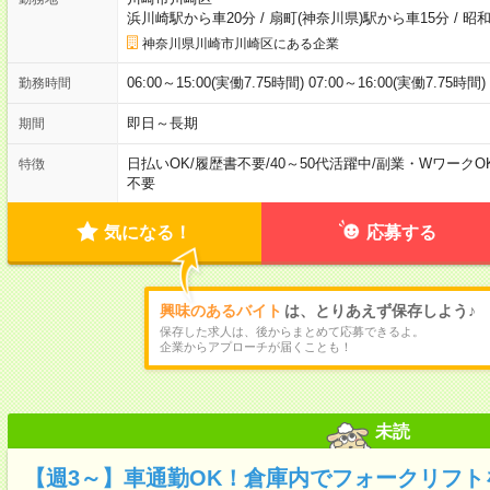
浜川崎駅から車20分
/
扇町(神奈川県)駅から車15分
/
昭和
神奈川県川崎市川崎区にある企業
06:00～15:00(実働7.75時間) 07:00～16:00(実働7.75時間)
勤務時間
即日～長期
期間
日払いOK
/
履歴書不要
/
40～50代活躍中
/
副業・WワークO
特徴
不要
気になる！
応募する
興味のあるバイト
は、とりあえず保存しよう♪
保存した求人は、後からまとめて応募できるよ。
企業からアプローチが届くことも！
未読
【週3～】車通勤OK！倉庫内でフォークリフ