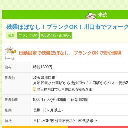
未読
残業ほぼなし！ブランクOK！川口市でフォー
派遣
ブランクOK
WEB登録・面接OK
日勤固定で残業ほぼなし、ブランクOKで安心環境
時給1600円
給与
埼玉県川口市
勤務地
見沼代親水公園駅から徒歩20分
/
川口駅からバス、徒歩2
埼玉県川口市江戸袋にある物流倉庫
8:00-17:00(実8時間) ※休憩1時間
勤務時間
長期（3ヶ月以上）
期間
日払いOK
/
履歴書不要
/
40～50代活躍中
特徴