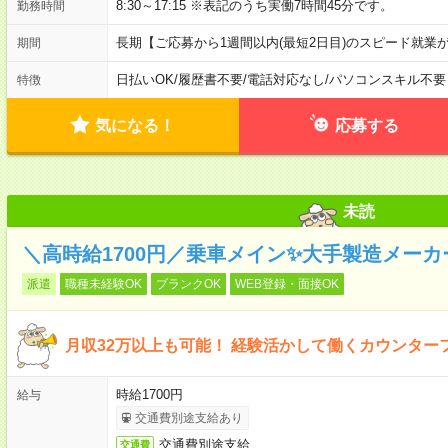
8:30～17:15 ※表記のうち実働7時間45分です。
勤務時間
長期【ご応募から1週間以内(最短2日目)のスピード就業
期間
日払いOK
/
履歴書不要
/
電話対応なし
/
パソコンスキル不要
特徴
気になる！
応募する
未読
＼高時給1700円／乗車メイン✨大手製造メー
派遣
職種未経験OK
ブランクOK
WEB登録・面接OK
月収32万以上も可能！ 経験活かして働くカウンター
時給1700円
給与
交通費別途支給あり
交通費別途支給
交通費