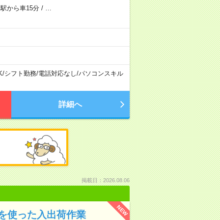
駅から車15分
/
…
K
/
シフト勤務
/
電話対応なし
/
パソコンスキル
詳細へ
掲載日：2026.08.06
NEW
トを使った入出荷作業