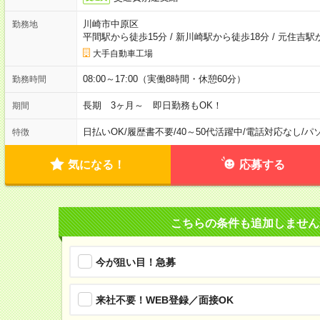
川崎市中原区
勤務地
平間駅から徒歩15分
/
新川崎駅から徒歩18分
/
元住吉駅
大手自動車工場
08:00～17:00（実働8時間・休憩60分）
勤務時間
長期 3ヶ月～ 即日勤務もOK！
期間
日払いOK
/
履歴書不要
/
40～50代活躍中
/
電話対応なし
/
パ
特徴
気になる！
応募する
こちらの条件も追加しません
今が狙い目！急募
来社不要！WEB登録／面接OK