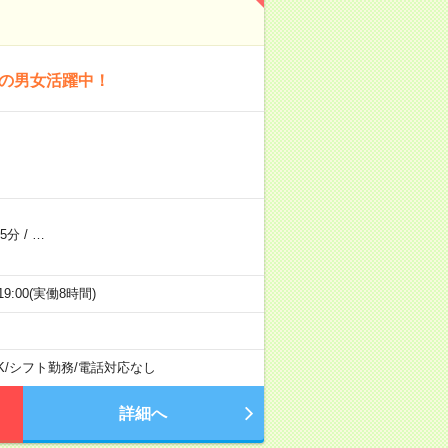
代の男女活躍中！
5分
/
…
9:00(実働8時間)
K
/
シフト勤務
/
電話対応なし
詳細へ