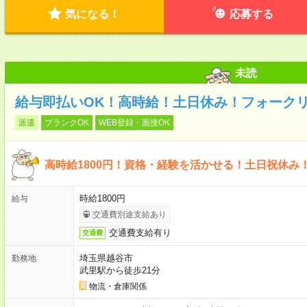
気になる！
応募する
未読
給与即払いOK！高時給！土日休み！フォーク
派遣
ブランクOK
WEB登録・面接OK
高時給1800円！資格・経験を活かせる！土日祝休み
時給1800円
給与
交通費別途支給あり
交通費支給有り
交通費
埼玉県越谷市
勤務地
武里駅から徒歩21分
物流・倉庫関係