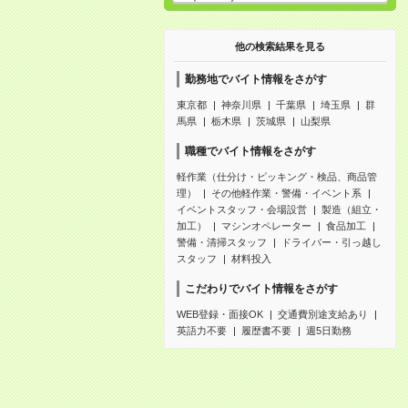
他の検索結果を見る
勤務地でバイト情報をさがす
東京都
神奈川県
千葉県
埼玉県
群
馬県
栃木県
茨城県
山梨県
職種でバイト情報をさがす
軽作業（仕分け・ピッキング・検品、商品管
理）
その他軽作業・警備・イベント系
イベントスタッフ・会場設営
製造（組立・
加工）
マシンオペレーター
食品加工
警備・清掃スタッフ
ドライバー・引っ越し
スタッフ
材料投入
こだわりでバイト情報をさがす
WEB登録・面接OK
交通費別途支給あり
英語力不要
履歴書不要
週5日勤務