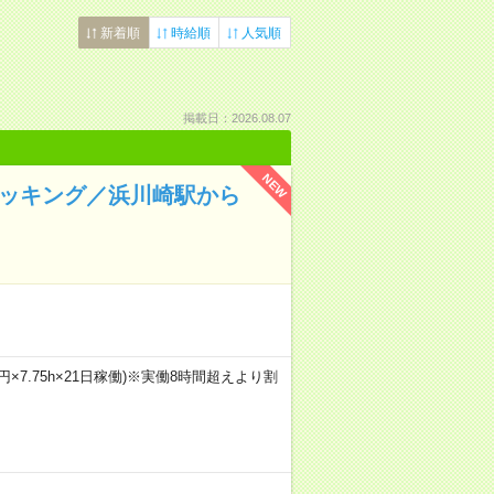
新着順
時給順
人気順
掲載日：2026.08.07
NEW
ピッキング／浜川崎駅から
！
0円×7.75h×21日稼働)※実働8時間超えより割