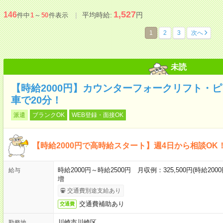
1,527
146
平均時給:
円
件中
1
～
50
件表示
1
2
3
次へ
未読
【時給2000円】カウンターフォークリフト・
車で20分！
派遣
ブランクOK
WEB登録・面接OK
【時給2000円で高時給スタート】週4日から相談OK
時給2000円～時給2500円 月収例：325,500円(時給200
給与
増
交通費別途支給あり
交通費補助あり
交通費
川崎市川崎区
勤務地