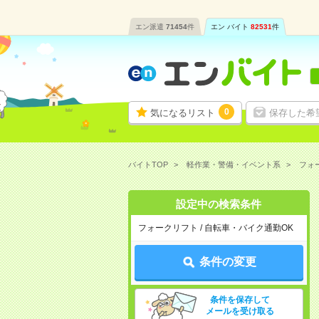
エン派遣
71454
件
エン バイト
82531
件
0
気になるリスト
保存した希
バイトTOP
軽作業・警備・イベント系
フォ
設定中の検索条件
フォークリフト / 自転車・バイク通勤OK
条件の変更
条件を保存して
メールを受け取る