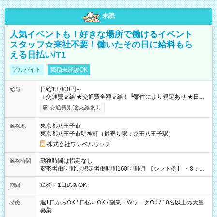
未読
人気イベントも！好きな場所で働けるイベント
スタッフ☆来社不要！働いたその日に給料もら
える日払い/T1
アルバイト
職種未経験OK
日給13,000円～
給与
＋交通費支給 ★交通費全額支給！ ┗案件により規定あり ★日払
いOK！（規定あり） ┗働いたその日に現金GET♪ お仕事後はコ
交通費別途支給あり
ンビニATMから 日払い分を引き落とせます！ 【試用期間】試
用期間なし
東京都八王子市
勤務地
東京都八王子市明神町（最寄り駅：京王八王子駅）
株式会社ワンベルウッズ
勤務時間は指定なし
勤務時間
変形労働時間制 想定労働時間160時間/月 【シフト例】 ・8：00
～21：00
単発・1日のみOK
期間
週1日からOK / 日払いOK / 副業・WワークOK / 10名以上の大量
特徴
募集