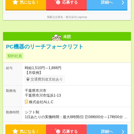
気になる！
い。
応募する
詳細へ
掲載元企業名
株式会社Logistep
未読
PC機器のリーチフォークリフト
契約社員
時給1,510円～1,888円
給与
【月収例】
交通費別途支給あり
千葉県市川市
勤務地
千葉県市川市塩浜1-13
株式会社ALL.C
シフト制
勤務時間
1日あたりの実働時間：最大8時間/日 ⏰08時00分～17時00分 ⏰
11時00分～20時00分 ☑️上記時間から固定選択 ☑️休憩60分 ☑️残
業月10～20時間
気になる！
応募する
詳細へ