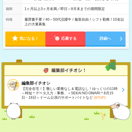
ます
1ヶ月以上3ヶ月未満／即日～8月末までの期間限定
期間
履歴書不要
/
40～50代活躍中
/
服装自由
/
シフト勤務
/
10名以
特徴
上の大量募集
気になる！
応募する
詳細へ
編集部イチオシ
【完全在宅！】難しい業務なし＆電話なし！ゆっくりの11時
～時短＊データ入力・事務、＜SEKAI NO OWARI＊8月15
日・16日＞ドーム公演のサポートバイトなど
(8/7UP!)