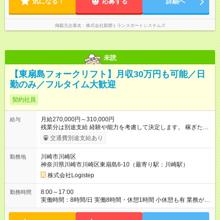
気になる！
応募する
詳細へ
掲載元企業名
株式会社新開トランスポートシステムズ
未読
【東扇島フォークリフト】月収30万円も可能／日
勤のみ／フルタイム大歓迎
契約社員
月給270,000円～310,000円
給与
残業分は別途支給 経験や能力を考慮して決定します。 稼ぎたい
人は週6勤務可能！ ＜月収例＞ ●21日勤務 27万～31万 ●25日勤
交通費別途支給あり
務 32万～37万 【試用期間】試用期間あり 試用期間の長さ：3ヶ
月 雇用形態、給与は本採用時と同じです。
川崎市川崎区
勤務地
神奈川県川崎市川崎区東扇島6-10（最寄り駅：川崎駅）
株式会社Logistep
8:00～17:00
勤務時間
実働時間：8時間/日 実働8時間・休憩1時間 小休憩も有 業務が完
了した時点で退勤できるので、15時・16時など定時前に帰るこ
とも。 もちろんお給料は全額支給するので、安心してくださ