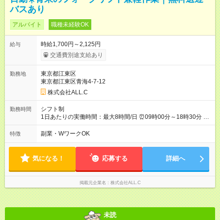
バスあり
アルバイト
職種未経験OK
時給1,700円～2,125円
給与
交通費別途支給あり
東京都江東区
勤務地
東京都江東区青海4-7-12
株式会社ALL.C
シフト制
勤務時間
1日あたりの実働時間：最大8時間/日 ⏰09時00分～18時30分 ⌛
年中無休の倉庫 ⌛週4日～OK ⌛休憩1時間30分
副業・WワークOK
特徴
気になる！
応募する
詳細へ
掲載元企業名
株式会社ALL.C
未読