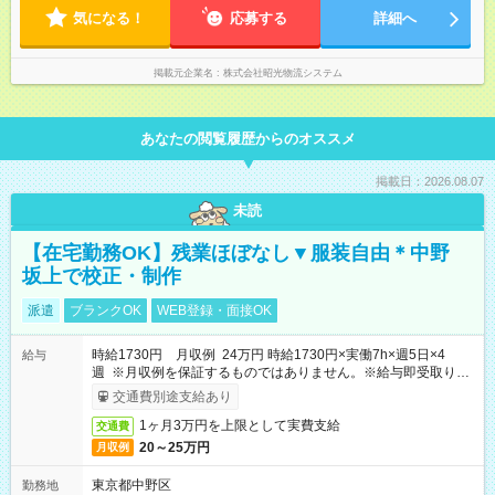
気になる！
応募する
詳細へ
掲載元企業名
株式会社昭光物流システム
あなたの閲覧履歴からのオススメ
掲載日：2026.08.07
未読
【在宅勤務OK】残業ほぼなし▼服装自由＊中野
坂上で校正・制作
派遣
ブランクOK
WEB登録・面接OK
時給1730円 月収例 24万円 時給1730円×実働7h×週5日×4
給与
週 ※月収例を保証するものではありません。※給与即受取りサ
ービス利用可（利用条件有）
交通費別途支給あり
1ヶ月3万円を上限として実費支給
交通費
20～25万円
月収例
東京都中野区
勤務地