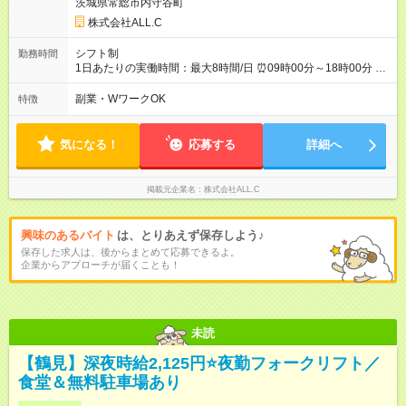
茨城県常総市内守谷町
株式会社ALL.C
シフト制
勤務時間
1日あたりの実働時間：最大8時間/日 ⏰09時00分～18時00分 ⌛
月～土のシフト制 ⌛週2日～OK ⌛実働8時間、休憩1時間 ⌛残業
有無の相談可 ／ 希望日数を 教えてください！ ＼
副業・WワークOK
特徴
気になる！
応募する
詳細へ
掲載元企業名
株式会社ALL.C
興味のあるバイト
は、とりあえず保存しよう♪
保存した求人は、後からまとめて応募できるよ。
企業からアプローチが届くことも！
未読
【鶴見】深夜時給2,125円⭐夜勤フォークリフト／
食堂＆無料駐車場あり