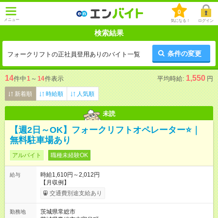
0
メニュー
気になる！
ログイン
検索結果
条件の変更
フォークリフトの正社員登用ありのバイト一覧
14
1,550
件中
1
～
14
件表示
平均時給:
円
新着順
時給順
人気順
未読
【週2日～OK】フォークリフトオペレーター⭐｜
無料駐車場あり
アルバイト
職種未経験OK
時給1,610円～2,012円
給与
【月収例】
交通費別途支給あり
茨城県常総市
勤務地