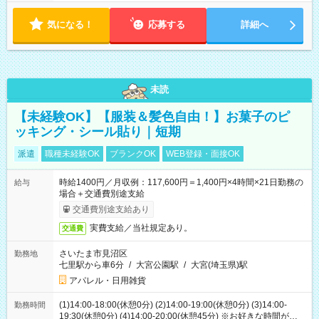
気になる！
応募する
詳細へ
未読
【未経験OK】【服装＆髪色自由！】お菓子のピ
ッキング・シール貼り｜短期
派遣
職種未経験OK
ブランクOK
WEB登録・面接OK
時給1400円／月収例：117,600円＝1,400円×4時間×21日勤務の
給与
場合＋交通費別途支給
交通費別途支給あり
実費支給／当社規定あり。
交通費
さいたま市見沼区
勤務地
七里駅から車6分
/
大宮公園駅
/
大宮(埼玉県)駅
アパレル・日用雑貨
(1)14:00-18:00(休憩0分) (2)14:00-19:00(休憩0分) (3)14:00-
勤務時間
19:30(休憩0分) (4)14:00-20:00(休憩45分) ※お好きな時間が選べ