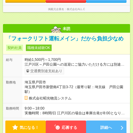
掲載元企業名
株式会社ALL.C
未読
「フォークリフト運転メイン」だから負担少なめ
契約社員
職種未経験OK
時給1,500円～1,700円
給与
江戸川区～戸田公園への送迎にご協力いただける方には別途１
日1,500円を支給します（車種ハイエース） 【試用期間】試用期
交通費別途支給あり
間あり 試用期間の長さ：3ヶ月 ※ 雇用形態と給与に、本採用時
と異なる部分があります。 雇用形態：本採用時と同じです。 給
埼玉県戸田市
勤務地
与：時給 1,450円以上
埼玉県戸田市新曽南4丁目3-72（最寄り駅：埼京線 戸田公園
駅）
株式会社昭光物流システム
9:00～18:00
勤務時間
実働時間：8時間/日 江戸川区の場合は車庫出発が8:00となりま
す
気になる！
応募する
詳細へ