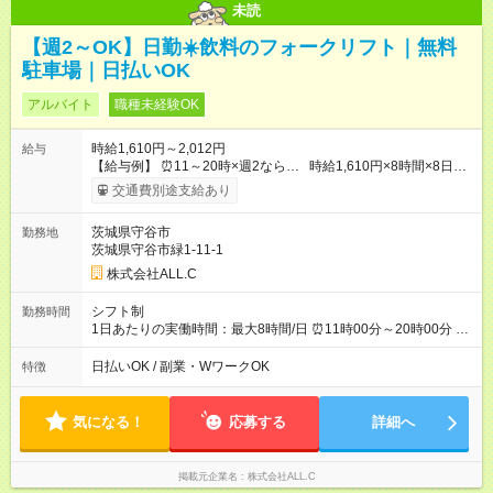
未読
【週2～OK】日勤☀️飲料のフォークリフト｜無料
駐車場｜日払いOK
アルバイト
職種未経験OK
時給1,610円～2,012円
給与
【給与例】 ⏰11～20時×週2なら… 時給1,610円×8時間×8日
+残業代（10時間）=月収123,165円 ⏰13～22時×週2なら… 時
交通費別途支給あり
給1,610円×8時間×8日+残業代（10時間）=月収127,190円 ✔️月
末締め、翌月20日払い ✔️日払い制度（規定あり） ✔️残業割増時
茨城県守谷市
勤務地
給2,012円 【試用期間】試用期間なし
茨城県守谷市緑1-11-1
株式会社ALL.C
シフト制
勤務時間
1日あたりの実働時間：最大8時間/日 ⏰11時00分～20時00分 ⏰
13時00分～22時00分 ⌛上記時間から選択可 ⌛月～土のシフト制
⌛週2～勤務OK ⌛休憩1時間
日払いOK / 副業・WワークOK
特徴
気になる！
応募する
詳細へ
掲載元企業名
株式会社ALL.C