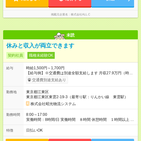
掲載元企業名
株式会社ALL.C
未読
休みと収入が両立できます
契約社員
職種未経験OK
時給1,500円～1,700円
給与
【給与例】※交通費は別途全額支給します 月収27.9万円（時給
1,500円×8h×21日＋残業20hの場合） 月収29.5万円（時給1,600
交通費別途支給あり
円×8h×21日＋残業20hの場合） 月収31.1万円（時給1,700円
×8h×21日＋残業20hの場合） 【試用期間】試用期間あり 試用期
東京都江東区
勤務地
間の長さ：3ヶ月 ※ 雇用形態と給与に、本採用時と異なる部分が
東京都江東区東雲2-19-3（最寄り駅：りんかい線 東雲駅）
あります。 雇用形態：本採用時と同じです。 給与：時給 1,450
円以上
株式会社昭光物流システム
8:00～17:00
勤務時間
実働時間：8時間/日 実働時間 ８時間 休憩時間 １時間以上 ※
作業スケジュールにより出勤時間が変更（8:30～）になる場合
があります
日払いOK
特徴