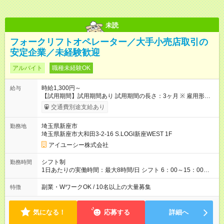
未読
フォークリフトオペレーター／大手小売店取引の
安定企業／未経験歓迎
アルバイト
職種未経験OK
時給1,300円～
給与
【試用期間】試用期間あり 試用期間の長さ：3ヶ月 ※ 雇用形態
と給与に、本採用時と異なる部分があります。 雇用形態：アル
交通費別途支給あり
バイト・パート採用 給与：時給 1,200円 ～ 1,200円
埼玉県新座市
勤務地
埼玉県新座市大和田3-2-16 S.LOGI新座WEST 1F
アイユーシー株式会社
シフト制
勤務時間
1日あたりの実働時間：最大8時間/日 シフト 6：00～15：00
11：00～20：00 15：00～22：00
副業・WワークOK / 10名以上の大量募集
特徴
気になる！
応募する
詳細へ