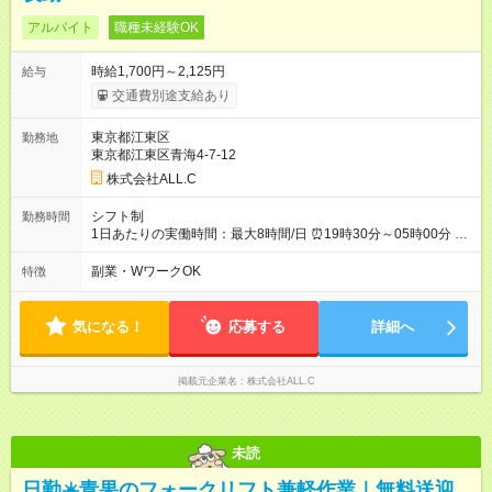
アルバイト
職種未経験OK
時給1,700円～2,125円
給与
交通費別途支給あり
東京都江東区
勤務地
東京都江東区青海4-7-12
株式会社ALL.C
シフト制
勤務時間
1日あたりの実働時間：最大8時間/日 ⏰19時30分～05時00分 ⌛
年中無休の倉庫 ⌛週4日～OK ⌛休憩1時間30分
副業・WワークOK
特徴
気になる！
応募する
詳細へ
掲載元企業名
株式会社ALL.C
未読
日勤☀️青果のフォークリフト兼軽作業｜無料送迎