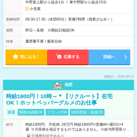
中野坂上駅から徒歩1分
/
東中野駅から徒歩15分
小売業
09:30-17:30（休憩60分）実働7時間（残業少なめ！）
勤務時間
即日～長期 ※開始日相談OK
期間
履歴書不要
/
服装自由
特徴
気になる！
応募する
詳細へ
掲載日：2026.08.07
未読
時給1800円！10時～＊【リクルート】在宅
OK！ホットペッパーグルメのお仕事
派遣
職種未経験OK
ブランクOK
WEB登録・面接OK
時給1800円 月収例 28万円 時給1800円×実働8h×週5日×4
給与
週 ※月収例を保証するものではありません。※給与即受取りサ
ービス利用可（利用条件有）
交通費別途支給あり