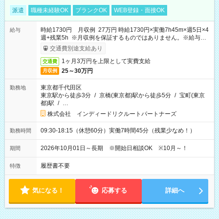
派遣
職種未経験OK
ブランクOK
WEB登録・面接OK
時給1730円 月収例 27万円 時給1730円×実働7h45m×週5日×4
給与
週+残業5h ※月収例を保証するものではありません。※給与即
受取りサービス利用可（利用条件有）
交通費別途支給あり
1ヶ月3万円を上限として実費支給
交通費
25～30万円
月収例
東京都千代田区
勤務地
東京駅から徒歩3分
/
京橋(東京都)駅から徒歩5分
/
宝町(東京
都)駅
/
…
株式会社 インディードリクルートパートナーズ
09:30-18:15（休憩60分）実働7時間45分（残業少なめ！）
勤務時間
2026年10月01日～長期 ※開始日相談OK ※10月～！
期間
履歴書不要
特徴
気になる！
応募する
詳細へ