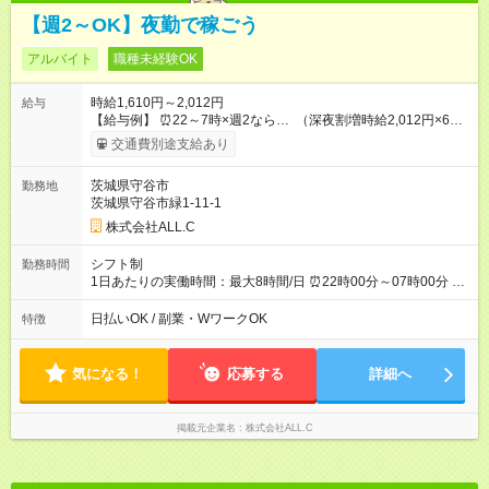
【週2～OK】夜勤で稼ごう
アルバイト
職種未経験OK
時給1,610円～2,012円
給与
【給与例】 ⏰22～7時×週2なら… （深夜割増時給2,012円×6時
間+時給1,610円×2時間）×8日+残業代（10時間）=月収142,456
交通費別途支給あり
円 ⏰24～9時×週2なら… （深夜割増時給2,012円×4時間+時給
1,610円×4時間）×8日+残業代（10時間）=月収136,024円 ✔️月
茨城県守谷市
勤務地
末締め、翌月20日払い ✔️日払い制度（規定あり） ✔️残業割増時
茨城県守谷市緑1-11-1
給2,012円 ✔️深夜割増時給2,012円（22時～翌5時迄） 【試用期
間】試用期間なし
株式会社ALL.C
シフト制
勤務時間
1日あたりの実働時間：最大8時間/日 ⏰22時00分～07時00分 ⏰
24時00分～09時00分 ⌛上記時間から選択可 ⌛月～土のシフト制
⌛週2～勤務OK ⌛休憩1時間
日払いOK / 副業・WワークOK
特徴
気になる！
応募する
詳細へ
掲載元企業名
株式会社ALL.C