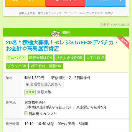
掲載元企業名
株式会社ウィルオブ・ワーク コール&オフィスデザイン事業部
掲載日：2026.08.08
未読
NEW
20名＊積極大募集！≪レジSTAFF≫デパチカ・
お会計＠高島屋百貨店
アルバイト
職種未経験OK
社会人未経験OK
大学生歓迎
ブランクOK
WEB登録・面接OK
時給1,350円 研修期間：2～5日同条件
給与
交通費別途支給あり
全額支給
交通費
東京都中央区
勤務地
日本橋(東京都)駅から徒歩1分
/
東京駅から徒歩5分
日本橋タカシマヤ
10:10～19:40 休憩：90分 / 実働：8時間
勤務時間