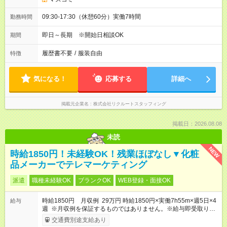
09:30-17:30（休憩60分）実働7時間
勤務時間
即日～長期 ※開始日相談OK
期間
履歴書不要
/
服装自由
特徴
気になる！
応募する
詳細へ
掲載元企業名
株式会社リクルートスタッフィング
掲載日：2026.08.08
未読
NEW
時給1850円！未経験OK！残業ほぼなし▼化粧
品メーカーでテレマーケティング
派遣
職種未経験OK
ブランクOK
WEB登録・面接OK
時給1850円 月収例 29万円 時給1850円×実働7h55m×週5日×4
給与
週 ※月収例を保証するものではありません。※給与即受取りサ
ービス利用可（利用条件有）
交通費別途支給あり