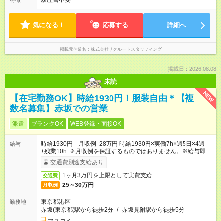
履歴書不要
特徴
気になる！
応募する
詳細へ
掲載元企業名
株式会社リクルートスタッフィング
掲載日：2026.08.08
未読
NEW
【在宅勤務OK】時給1930円！服装自由＊【複
数名募集】赤坂での営業
派遣
ブランクOK
WEB登録・面接OK
時給1930円 月収例 28万円 時給1930円×実働7h×週5日×4週
給与
+残業10h ※月収例を保証するものではありません。※給与即受
取りサービス利用可（利用条件有）
交通費別途支給あり
1ヶ月3万円を上限として実費支給
交通費
25～30万円
月収例
東京都港区
勤務地
赤坂(東京都)駅から徒歩2分
/
赤坂見附駅から徒歩5分
マスコミ