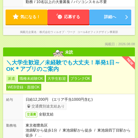
勤務
/
10名以上の大量募集
/
パソコンスキル不要
気になる！
応募する
詳細へ
掲載元企業名
株式会社ウィルオブ・ワーク コール&オフィスデザイン事業部
掲載日：2026.08.08
未読
NEW
＼大学生歓迎／未経験でも大丈夫！単発1日～
OK＊アプリのご案内
派遣
職種未経験OK
大学生歓迎
ブランクOK
WEB登録・面接OK
日給12,200円 (エリア手当1000円含む)
給与
交通費別途支給あり
全額支給
交通費
東京都豊島区
勤務地
池袋駅から徒歩1分
/
東池袋駅から徒歩
/
東池袋四丁目駅から
徒歩
/
…