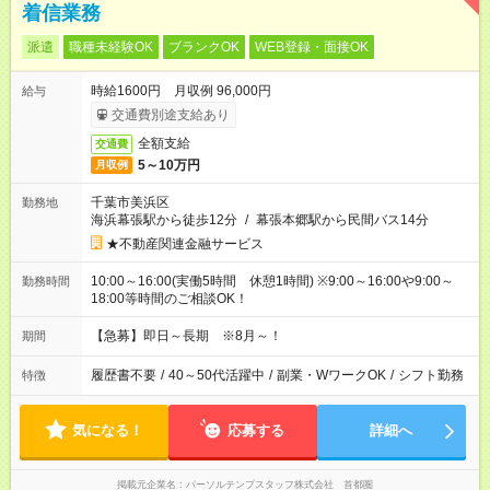
着信業務
派遣
職種未経験OK
ブランクOK
WEB登録・面接OK
時給1600円 月収例 96,000円
給与
交通費別途支給あり
全額支給
交通費
5～10万円
月収例
千葉市美浜区
勤務地
海浜幕張駅から徒歩12分
/
幕張本郷駅から民間バス14分
★不動産関連金融サービス
10:00～16:00(実働5時間 休憩1時間) ※9:00～16:00や9:00～
勤務時間
18:00等時間のご相談OK！
【急募】即日～長期 ※8月～！
期間
履歴書不要
/
40～50代活躍中
/
副業・WワークOK
/
シフト勤務
特徴
気になる！
応募する
詳細へ
掲載元企業名
パーソルテンプスタッフ株式会社 首都圏