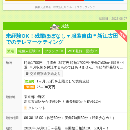
掲載元企業名
株式会社リクルートスタッフィング
掲載日：2026.08.07
未読
NEW
未経験OK！残業ほぼなし▼服装自由＊新江古田
でのテレマーケティング
派遣
職種未経験OK
ブランクOK
WEB登録・面接OK
時給1700円 月収例 25万円 時給1700円×実働7h30m×週5日×4
給与
週 ※月収例を保証するものではありません。※給与即受取りサ
ービス利用可（利用条件有）
交通費別途支給あり
1ヶ月3万円を上限として実費支給
交通費
25～30万円
月収例
東京都中野区
勤務地
新江古田駅から徒歩5分
/
東長崎駅から徒歩12分
クレジット
09:30-18:00（休憩60分）実働7時間30分（残業少なめ！）
勤務時間
2026年09月01日～長期 ※開始日相談OK ※9月～！
期間