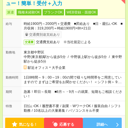
ュー！簡単！受付＋入力
派遣
職種未経験OK
ブランクOK
WEB登録・面接OK
時給1900円～2000円＋交通費 ■昇給あり ■日・週払いOK ■
給与
月収例：319,200円＝時給1900円×8h×21日
交通費別途支給あり
交通費支給あり ※当社規定による
交通費
東京都中野区
勤務地
中野(東京都)駅から徒歩5分
/
中野坂上駅から徒歩5分
/
東中野
駅から徒歩5分
駅近オフィス＊大手企業
1日8時間～ 9：00～19：00の間で様々な時間帯をご用意してい
勤務時間
ますので まずはご希望をお聞かせください！ ＜シフト例＞ 9:00
～18:00 10:00～19:00 など！
急募！即日～長期 ■8月～・9月～の就業、短期もご相談くださ
期間
い！
日払いOK
/
履歴書不要
/
副業・WワークOK
/
服装自由
/
シフト
特徴
勤務
/
10名以上の大量募集
/
パソコンスキル不要
気になる！
応募する
詳細へ