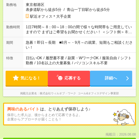
東京都港区
勤務地
表参道駅から徒歩5分
/
青山一丁目駅から徒歩5分
駅近オフィス＊大手企業
1日7時間～ 8：00～18：00の間で様々な時間帯をご用意してい
勤務時間
ますので まずはご希望をお聞かせください！ ＜シフト例＞ 8:00
～16:00 9:00～17:00 など！
急募！即日～長期 ■8月～・9月～の就業、短期もご相談くださ
期間
い！
日払いOK
/
履歴書不要
/
副業・WワークOK
/
服装自由
/
シフト
特徴
勤務
/
10名以上の大量募集
/
パソコンスキル不要
気になる！
応募する
詳細へ
掲載元企業名
株式会社ウィルオブ・ワーク コール&オフィスデザイン事業部
興味のあるバイト
は、とりあえず保存しよう♪
保存した求人は、後からまとめて応募できるよ。
企業からアプローチが届くことも！
掲載日：2026.08.08