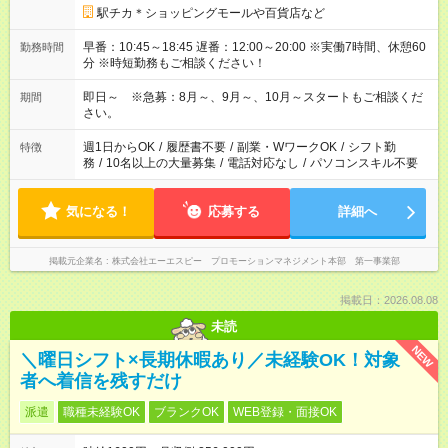
駅チカ＊ショッピングモールや百貨店など
早番：10:45～18:45 遅番：12:00～20:00 ※実働7時間、休憩60
勤務時間
分 ※時短勤務もご相談ください！
即日～ ※急募：8月～、9月～、10月～スタートもご相談くだ
期間
さい。
週1日からOK
/
履歴書不要
/
副業・WワークOK
/
シフト勤
特徴
務
/
10名以上の大量募集
/
電話対応なし
/
パソコンスキル不要
気になる！
応募する
詳細へ
掲載元企業名
株式会社エーエスピー プロモーションマネジメント本部 第一事業部
掲載日：2026.08.08
未読
NEW
＼曜日シフト×長期休暇あり／未経験OK！対象
者へ着信を残すだけ
派遣
職種未経験OK
ブランクOK
WEB登録・面接OK