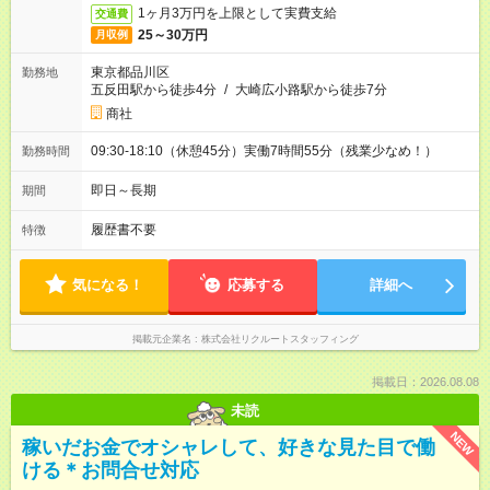
1ヶ月3万円を上限として実費支給
交通費
25～30万円
月収例
東京都品川区
勤務地
五反田駅から徒歩4分
/
大崎広小路駅から徒歩7分
商社
09:30-18:10（休憩45分）実働7時間55分（残業少なめ！）
勤務時間
即日～長期
期間
履歴書不要
特徴
気になる！
応募する
詳細へ
掲載元企業名
株式会社リクルートスタッフィング
掲載日：2026.08.08
未読
NEW
稼いだお金でオシャレして、好きな見た目で働
ける＊お問合せ対応