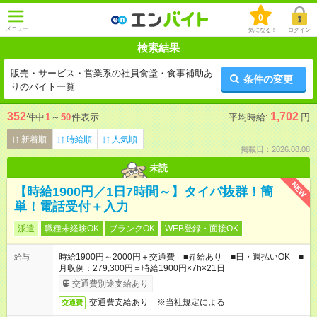
0
メニュー
気になる！
ログイン
検索結果
販売・サービス・営業系の社員食堂・食事補助あ
条件の変更
りのバイト一覧
352
1,702
件中
1
～
50
件表示
平均時給:
円
新着順
時給順
人気順
掲載日：2026.08.08
未読
NEW
【時給1900円／1日7時間～】タイパ抜群！簡
単！電話受付＋入力
派遣
職種未経験OK
ブランクOK
WEB登録・面接OK
時給1900円～2000円＋交通費 ■昇給あり ■日・週払いOK ■
給与
月収例：279,300円＝時給1900円×7h×21日
交通費別途支給あり
交通費支給あり ※当社規定による
交通費