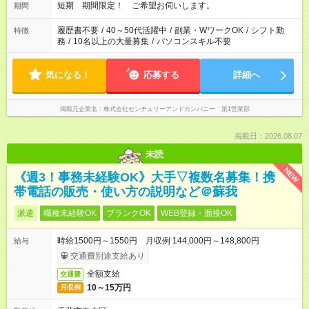
短期 期間限定！ ご希望お伺いします。
期間
履歴書不要
/
40～50代活躍中
/
副業・WワークOK
/
シフト勤
特徴
務
/
10名以上の大量募集
/
パソコンスキル不要
気になる！
応募する
詳細へ
掲載元企業名
株式会社センチュリーアンドカンパニー 第1営業部
掲載日：2026.08.07
未読
NEW
《週3！事務未経験OK》大手▽複数名募集！携
帯電話の販売・使い方の説明など＠蘇我
派遣
職種未経験OK
ブランクOK
WEB登録・面接OK
時給1500円～1550円 月収例 144,000円～148,800円
給与
交通費別途支給あり
全額支給
交通費
10～15万円
月収例