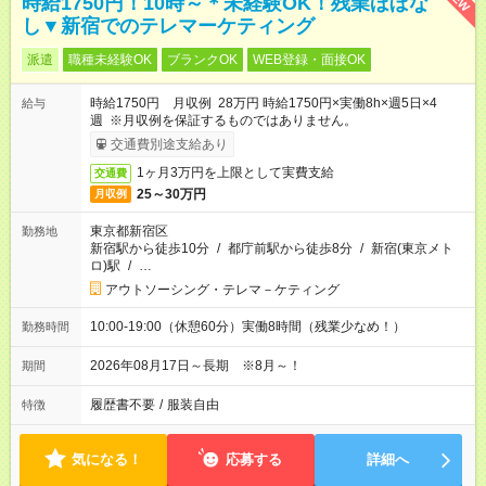
時給1750円！10時～＊未経験OK！残業ほぼな
し▼新宿でのテレマーケティング
派遣
職種未経験OK
ブランクOK
WEB登録・面接OK
時給1750円 月収例 28万円 時給1750円×実働8h×週5日×4
給与
週 ※月収例を保証するものではありません。
交通費別途支給あり
1ヶ月3万円を上限として実費支給
交通費
25～30万円
月収例
東京都新宿区
勤務地
新宿駅から徒歩10分
/
都庁前駅から徒歩8分
/
新宿(東京メト
ロ)駅
/
…
アウトソーシング・テレマ－ケティング
10:00-19:00（休憩60分）実働8時間（残業少なめ！）
勤務時間
2026年08月17日～長期 ※8月～！
期間
履歴書不要
/
服装自由
特徴
気になる！
応募する
詳細へ