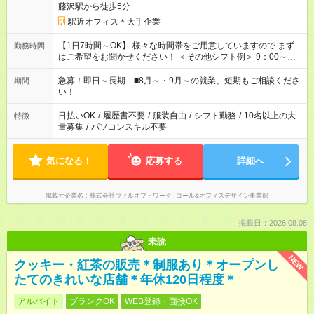
藤沢駅から徒歩5分
駅近オフィス＊大手企業
【1日7時間～OK】 様々な時間帯をご用意していますので まず
勤務時間
はご希望をお聞かせください！ ＜その他シフト例＞ 9：00～
17：00 11：00～20：00 などなど！その他のお時間もOKです！
急募！即日～長期 ■8月～・9月～の就業、短期もご相談くださ
期間
い！
日払いOK
/
履歴書不要
/
服装自由
/
シフト勤務
/
10名以上の大
特徴
量募集
/
パソコンスキル不要
気になる！
応募する
詳細へ
掲載元企業名
株式会社ウィルオブ・ワーク コール&オフィスデザイン事業部
掲載日：2026.08.08
未読
NEW
クッキー・紅茶の販売＊制服あり＊オープンし
たてのきれいな店舗＊年休120日程度＊
アルバイト
ブランクOK
WEB登録・面接OK