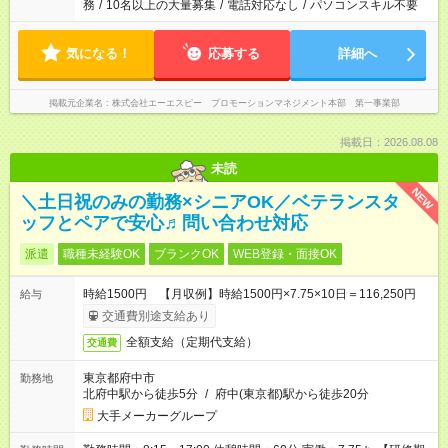
務
/
10名以上の大量募集
/
電話対応なし
/
パソコンスキル不要
気になる！
応募する
詳細へ
掲載元企業名
株式会社エーエスピー プロモーションマネジメント本部 第一事業部
掲載日：2026.08.08
未読
NEW
＼土日祝のみの勤務×シニアOK／ベテランスタ
ッフとペアで安心♬問い合わせ対応
派遣
職種未経験OK
ブランクOK
WEB登録・面接OK
時給1500円 【月収例】時給1500円×7.75×10日＝116,250円
給与
交通費別途支給あり
全額支給（定期代支給）
交通費
東京都府中市
勤務地
北府中駅から徒歩5分
/
府中(東京都)駅から徒歩20分
大手メーカーグループ