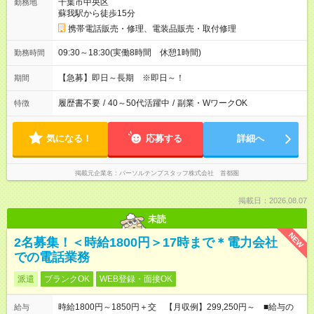
千葉市中央区
勤務地
蘇我駅から徒歩15分
携帯電話販売・修理、電装品販売・取付修理
09:30～18:30(実働8時間 休憩1時間)
勤務時間
【急募】即日～長期 ※即日～！
期間
履歴書不要
/
40～50代活躍中
/
副業・WワークOK
特徴
気になる！
応募する
詳細へ
掲載元企業名
パーソルテンプスタッフ株式会社 首都圏
掲載日：2026.08.07
未読
NEW
2名募集！＜時給1800円＞17時まで＊電力会社
での電話業務
派遣
ブランクOK
WEB登録・面接OK
時給1800円～1850円＋交 【月収例】299,250円～ ■給与の
給与