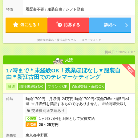
履歴書不要
/
服装自由
/
シフト勤務
特徴
気になる！
応募する
詳細へ
掲載元企業名
株式会社リクルートスタッフィング
掲載日：2026.08.07
未読
NEW
17時まで＊未経験OK！残業ほぼなし▼服装自
由＊新江古田でのテレマーケティング
派遣
職種未経験OK
ブランクOK
WEB登録・面接OK
時給1700円 月収例 24万円 時給1700円×実働7h5m×週5日×4
給与
週 ※月収例を保証するものではありません。※給与即受取りサ
ービス利用可（利用条件有）
交通費別途支給あり
1ヶ月3万円を上限として実費支給
交通費
20～25万円
月収例
東京都中野区
勤務地