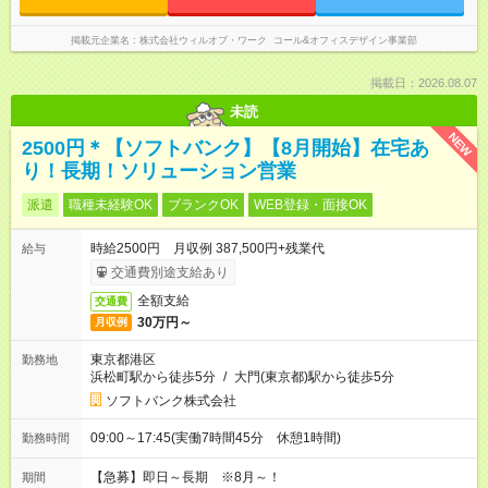
掲載元企業名
株式会社ウィルオブ・ワーク コール&オフィスデザイン事業部
掲載日：2026.08.07
未読
NEW
2500円＊【ソフトバンク】【8月開始】在宅あ
り！長期！ソリューション営業
派遣
職種未経験OK
ブランクOK
WEB登録・面接OK
時給2500円 月収例 387,500円+残業代
給与
交通費別途支給あり
全額支給
交通費
30万円～
月収例
東京都港区
勤務地
浜松町駅から徒歩5分
/
大門(東京都)駅から徒歩5分
ソフトバンク株式会社
09:00～17:45(実働7時間45分 休憩1時間)
勤務時間
【急募】即日～長期 ※8月～！
期間