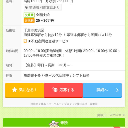
時給1600円 月収例 256,000円
給与
交通費別途支給あり
全額支給
交通費
25～30万円
月収例
千葉市美浜区
勤務地
海浜幕張駅から徒歩12分
/
幕張本郷駅から民間バス14分
★不動産関連金融サービス
09:00～18:00(実働8時間 休憩1時間) ※9:00～16:00や10:00～
勤務時間
17:00等時短のご相談OK！
【急募】即日～長期 ※8月～！
期間
履歴書不要
/
40～50代活躍中
/
シフト勤務
特徴
気になる！
応募する
詳細へ
掲載元企業名
パーソルテンプスタッフ株式会社 首都圏
掲載日：2026.08.08
未読