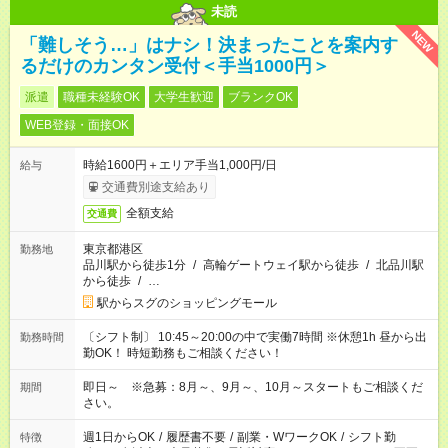
未読
NEW
「難しそう…」はナシ！決まったことを案内す
るだけのカンタン受付＜手当1000円＞
派遣
職種未経験OK
大学生歓迎
ブランクOK
WEB登録・面接OK
時給1600円＋エリア手当1,000円/日
給与
交通費別途支給あり
全額支給
交通費
東京都港区
勤務地
品川駅から徒歩1分
/
高輪ゲートウェイ駅から徒歩
/
北品川駅
から徒歩
/
…
駅からスグのショッピングモール
〔シフト制〕 10:45～20:00の中で実働7時間 ※休憩1h 昼から出
勤務時間
勤OK！ 時短勤務もご相談ください！
即日～ ※急募：8月～、9月～、10月～スタートもご相談くだ
期間
さい。
週1日からOK
/
履歴書不要
/
副業・WワークOK
/
シフト勤
特徴