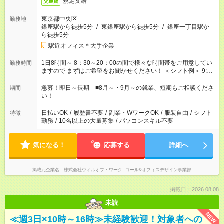
規定支給
交通費
東京都中央区
勤務地
銀座駅から徒歩5分
/
東銀座駅から徒歩5分
/
銀座一丁目駅か
ら徒歩5分
駅近オフィス＊大手企業
1日8時間～ 8：30～20：00の間で様々な時間帯をご用意してい
勤務時間
ますので まずはご希望をお聞かせください！ ＜シフト例＞ 9:00
～18:00 10:00～19:00 11：00～20：00 など！
急募！即日～長期 ■8月～・9月～の就業、短期もご相談くださ
期間
い！
日払いOK
/
履歴書不要
/
副業・WワークOK
/
服装自由
/
シフト
特徴
勤務
/
10名以上の大量募集
/
パソコンスキル不要
気になる！
応募する
詳細へ
掲載元企業名
株式会社ウィルオブ・ワーク コール&オフィスデザイン事業部
掲載日：2026.08.08
未読
NEW
≪週3日×10時～16時≫未経験歓迎！対象者への