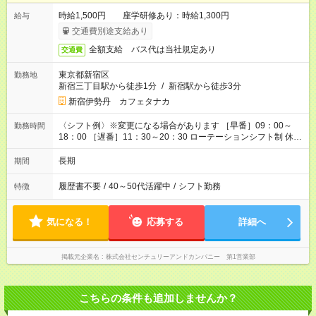
時給1,500円 座学研修あり：時給1,300円
給与
交通費別途支給あり
全額支給 バス代は当社規定あり
交通費
東京都新宿区
勤務地
新宿三丁目駅から徒歩1分
/
新宿駅から徒歩3分
新宿伊勢丹 カフェタナカ
〈シフト例〉※変更になる場合があります ［早番］09：00～
勤務時間
18：00 ［遅番］11：30～20：30 ローテーションシフト制 休
憩：90分 / 実働：7.5時間
長期
期間
履歴書不要
/
40～50代活躍中
/
シフト勤務
特徴
気になる！
応募する
詳細へ
掲載元企業名
株式会社センチュリーアンドカンパニー 第1営業部
こちらの条件も追加しませんか？