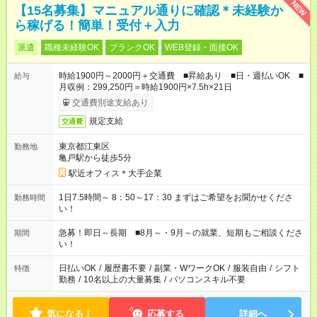
NEW
【15名募集】マニュアル通りに確認＊未経験か
ら稼げる！簡単！受付＋入力
派遣
職種未経験OK
ブランクOK
WEB登録・面接OK
時給1900円～2000円＋交通費 ■昇給あり ■日・週払いOK ■
給与
月収例：299,250円＝時給1900円×7.5h×21日
交通費別途支給あり
規定支給
交通費
東京都江東区
勤務地
亀戸駅から徒歩5分
駅近オフィス＊大手企業
1日7.5時間～ 8：50～17：30 まずはご希望をお聞かせくださ
勤務時間
い！
急募！即日～長期 ■8月～・9月～の就業、短期もご相談くださ
期間
い！
日払いOK
/
履歴書不要
/
副業・WワークOK
/
服装自由
/
シフト
特徴
勤務
/
10名以上の大量募集
/
パソコンスキル不要
気になる！
応募する
詳細へ