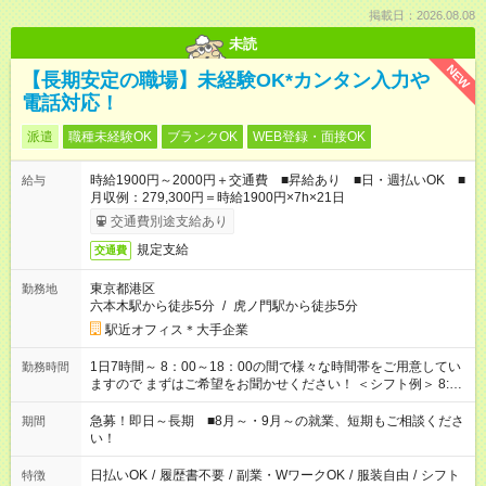
掲載日：2026.08.08
未読
NEW
【長期安定の職場】未経験OK*カンタン入力や
電話対応！
派遣
職種未経験OK
ブランクOK
WEB登録・面接OK
時給1900円～2000円＋交通費 ■昇給あり ■日・週払いOK ■
給与
月収例：279,300円＝時給1900円×7h×21日
交通費別途支給あり
規定支給
交通費
東京都港区
勤務地
六本木駅から徒歩5分
/
虎ノ門駅から徒歩5分
駅近オフィス＊大手企業
1日7時間～ 8：00～18：00の間で様々な時間帯をご用意してい
勤務時間
ますので まずはご希望をお聞かせください！ ＜シフト例＞ 8:00
～16:00 9:00～17:00 など！
急募！即日～長期 ■8月～・9月～の就業、短期もご相談くださ
期間
い！
日払いOK
/
履歴書不要
/
副業・WワークOK
/
服装自由
/
シフト
特徴