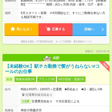
勤務時間：8:15～17:00 休憩時間：60分 実働：7.75ｈ 【研修期
勤務時間
間】 ￣￣￣￣￣￣ 期間：約1ヶ月間 内容：座学、OJT ・座学…
平日週2～3日、午後の時間帯（13:00～17:00）で実施予定。 ・
OJT…土日祝の中で2日間程度実施
8月スタート～長期 ※9月開始など、すぐにご勤務出来ない方
期間
も相談可能です。
気になる！
応募する
詳細へ
掲載元企業名
UT東芝株式会社 キャリア採用部 東京登録オフィス
掲載日：2026.08.08
未読
NEW
【未経験OK】駅チカ勤務で髪がうねらない#コ
ールのお仕事
派遣
職種未経験OK
ブランクOK
WEB登録・面接OK
時給1450円～1800円＋交通費 ■昇給あり ■日・週払いOK
給与
交通費別途支給あり
交通費支給あり ※当社規定による
交通費
神奈川県藤沢市
勤務地