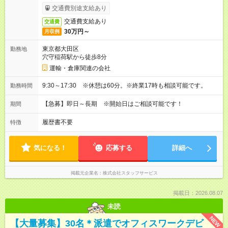
交通費別途支給あり
交通費支給あり
交通費
30万円～
月収例
東京都大田区
勤務地
穴守稲荷駅から徒歩8分
運輸・倉庫関連の会社
9:30～17:30 ※休憩は60分。※終業17時も相談可能です。
勤務時間
【急募】即日～長期 ※開始日はご相談可能です！
期間
履歴書不要
特徴
気になる！
応募する
詳細へ
掲載元企業名
株式会社スタッフサービス
掲載日：2026.08.07
未読
NEW
【大量募集】30名＊派遣でオフィスワークデビ