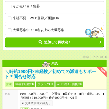
今が狙い目！急募
来社不要！WEB登録／面接OK
大量募集中！10名以上の大量募集
追加して再検索！
掲載日：2026.08.08
未読
NEW
＼時給1900円×未経験／初めての派遣もサポー
ト＊問合せ対応
派遣
職種未経験OK
ブランクOK
WEB登録・面接OK
時給1900円～2000円＋交通費 ■昇給あり ■日・週払いOK ■
給与
月収例：319,200円＝時給1900円×8h×21日
交通費別途支給あり