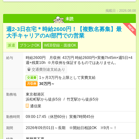
掲載日：2026.08.08
未読
NEW
週2-3日在宅＊時給2600円！【複数名募集】最
大手キャリアのAI部門での営業
派遣
ブランクOK
WEB登録・面接OK
時給2600円 月収例 43万円 時給2600円×実働7h45m×週5日×4
給与
週+残業10h ※月収例を保証するものではありません。
交通費別途支給あり
1ヶ月3万円を上限として実費支給
交通費
30万円～
月収例
東京都港区
勤務地
浜松町駅から徒歩5分
/
竹芝駅から徒歩5分
通信業
09:00-17:45（休憩60分）実働7時間45分
勤務時間
2026年09月01日～長期 ※開始日相談OK ※9月～！
期間