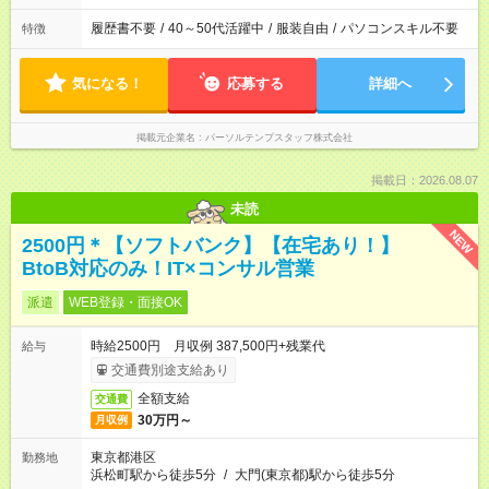
履歴書不要
/
40～50代活躍中
/
服装自由
/
パソコンスキル不要
特徴
気になる！
応募する
詳細へ
掲載元企業名
パーソルテンプスタッフ株式会社
掲載日：2026.08.07
未読
NEW
2500円＊【ソフトバンク】【在宅あり！】
BtoB対応のみ！IT×コンサル営業
派遣
WEB登録・面接OK
時給2500円 月収例 387,500円+残業代
給与
交通費別途支給あり
全額支給
交通費
30万円～
月収例
東京都港区
勤務地
浜松町駅から徒歩5分
/
大門(東京都)駅から徒歩5分