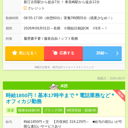
新江古田駅から徒歩7分
/
東長崎駅から徒歩12分
クレジット
08:55-17:00（休憩60分）実働7時間05分（残業少なめ！）
勤務時間
2026年09月01日～長期 ※開始日相談OK ※9月～！
期間
履歴書不要
/
服装自由
/
シフト勤務
特徴
気になる！
応募する
詳細へ
掲載元企業名
株式会社リクルートスタッフィング
掲載日：2026.08.07
未読
NEW
時給1850円！基本17時半まで＊電話業務など＊
オフィカジ勤務
派遣
職種未経験OK
ブランクOK
WEB登録・面接OK
時給1850円＋交 【月収例】319,125円～ ■給与の前払いが可
給与
能な速払いサービスあり