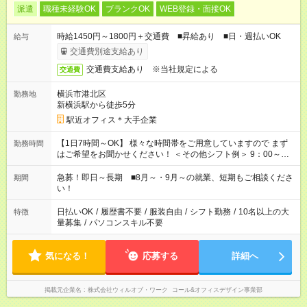
派遣
職種未経験OK
ブランクOK
WEB登録・面接OK
時給1450円～1800円＋交通費 ■昇給あり ■日・週払いOK
給与
交通費別途支給あり
交通費支給あり ※当社規定による
交通費
横浜市港北区
勤務地
新横浜駅から徒歩5分
駅近オフィス＊大手企業
【1日7時間～OK】 様々な時間帯をご用意していますので まず
勤務時間
はご希望をお聞かせください！ ＜その他シフト例＞ 9：00～
17：00 11：00～20：00 などなど！その他のお時間もOKです！
急募！即日～長期 ■8月～・9月～の就業、短期もご相談くださ
期間
い！
日払いOK
/
履歴書不要
/
服装自由
/
シフト勤務
/
10名以上の大
特徴
量募集
/
パソコンスキル不要
気になる！
応募する
詳細へ
掲載元企業名
株式会社ウィルオブ・ワーク コール&オフィスデザイン事業部