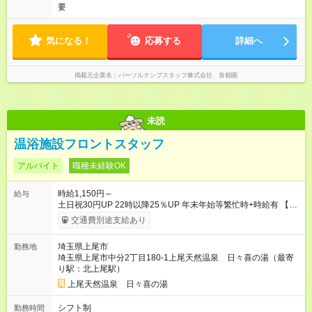
要
気になる！
応募する
詳細へ
掲載元企業名
パーソルテンプスタッフ株式会社 首都圏
未読
温浴施設フロントスタッフ
アルバイト
職種未経験OK
時給1,150円～
給与
土日祝30円UP 22時以降25％UP 年末年始等繁忙時+時給有 【試
用期間】試用期間あり 試用期間の長さ：2週間 雇用形態、給与
交通費別途支給あり
は本採用時と同じです。
埼玉県上尾市
勤務地
埼玉県上尾市中分2丁目180-1上尾天然温泉 日々喜の湯（最寄
り駅：北上尾駅）
上尾天然温泉 日々喜の湯
シフト制
勤務時間