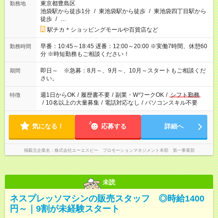
東京都豊島区
勤務地
池袋駅から徒歩1分
/
東池袋駅から徒歩
/
東池袋四丁目駅から
徒歩
/
…
駅チカ＊ショッピングモールや百貨店など
早番：10:45～18:45 遅番：12:00～20:00 ※実働7時間、休憩60
勤務時間
分 ※時短勤務もご相談ください！
即日～ ※急募：8月～、9月～、10月～スタートもご相談くだ
期間
さい。
週1日からOK
/
履歴書不要
/
副業・WワークOK
/
シフト勤務
特徴
/
10名以上の大量募集
/
電話対応なし
/
パソコンスキル不要
気になる！
応募する
詳細へ
掲載元企業名
株式会社エーエスピー プロモーションマネジメント本部 第一事業部
未読
ネスプレッソマシンの販売スタッフ ◎時給1400
円～｜9割が未経験スタート