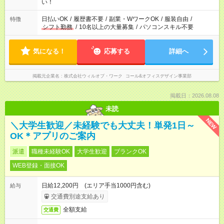
い！
日払いOK
/
履歴書不要
/
副業・WワークOK
/
服装自由
/
特徴
シフト勤務
/
10名以上の大量募集
/
パソコンスキル不要
気になる！
応募する
詳細へ
掲載元企業名
株式会社ウィルオブ・ワーク コール&オフィスデザイン事業部
掲載日：2026.08.08
未読
NEW
＼大学生歓迎／未経験でも大丈夫！単発1日～
OK＊アプリのご案内
派遣
職種未経験OK
大学生歓迎
ブランクOK
WEB登録・面接OK
日給12,200円 (エリア手当1000円含む)
給与
交通費別途支給あり
全額支給
交通費