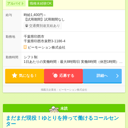
アルバイト
職種未経験OK
時給1,400円～
給与
【試用期間】試用期間なし
交通費別途支給あり
千葉県印西市
勤務地
千葉県印西市泉野3-1186-4
ビーモーション株式会社
シフト制
勤務時間
1日あたりの実働時間：最大8時間/日 実働8時間（休憩1時間）の
勤務となります。 ▼シフト例 9:00～17:00 12:00～20:00
気になる！
応募する
詳細へ
掲載元企業名
ビーモーション株式会社
未読
まだまだ現役！ゆとりを持って働けるコールセン
ター