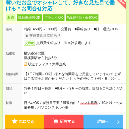
NEW
稼いだお金でオシャレして、好きな見た目で働
ける＊お問合せ対応
派遣
職種未経験OK
ブランクOK
WEB登録・面接OK
時給1450円～1800円＋交通費 ■昇給あり ■日・週払いOK
給与
交通費別途支給あり
交通費支給あり ※当社規定による
交通費
横浜市港北区
勤務地
新横浜駅から徒歩5分
駅近オフィス＊大手企業
【1日7時間～OK】 様々な時間帯をご用意していますので まず
勤務時間
はご希望をお聞かせください！ ＜その他シフト例＞ 9：00～
17：00 11：00～20：00 などなど！その他のお時間もOKです！
急募！即日～長期 ■8月～・9月～の就業、短期もご相談くださ
期間
い！
日払いOK
/
履歴書不要
/
服装自由
/
シフト勤務
/
10名以上の大
特徴
量募集
/
パソコンスキル不要
気になる！
応募する
詳細へ