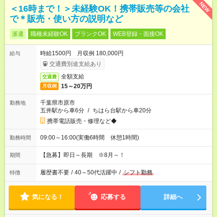
NEW
＜16時まで！＞未経験OK！携帯販売等の会社
で＊販売・使い方の説明など
派遣
職種未経験OK
ブランクOK
WEB登録・面接OK
時給1500円 月収例 180,000円
給与
交通費別途支給あり
全額支給
交通費
15～20万円
月収例
千葉県市原市
勤務地
五井駅から車6分
/
ちはら台駅から車20分
携帯電話販売・修理など◆
09:00～16:00(実働6時間 休憩1時間)
勤務時間
【急募】即日～長期 ※8月～！
期間
履歴書不要
/
40～50代活躍中
/
シフト勤務
特徴
気になる！
応募する
詳細へ