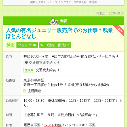
掲載元企業名
パーソルテンプスタッフ株式会社 首都圏
掲載日：2026.08.08
未読
NEW
人気の有名ジュエリー販売店でのお仕事＊残業
ほとんどなし
派遣
ブランクOK
WEB登録・面接OK
時給1650円＋交 ■給与の前払いが可能な速払いサービスあり
給与
交通費別途支給あり
交通費支給あり
交通費
東京都中央区
勤務地
銀座一丁目駅から徒歩1分
/
京橋(東京都)駅から徒歩3分
流通関連
10:00～18:30 ※休憩60分。11時～19時半、12時～20時半もあ
勤務時間
り。
【急募】即日～長期 ※開始日はご相談可能です！
期間
履歴書不要
/
シフト勤務
/
パソコンスキル不要
特徴