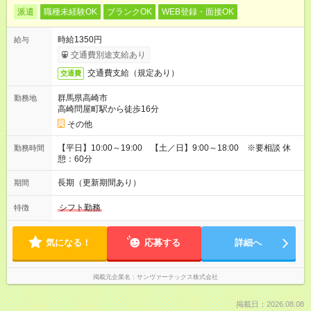
派遣
職種未経験OK
ブランクOK
WEB登録・面接OK
時給1350円
給与
交通費別途支給あり
交通費支給（規定あり）
交通費
群馬県高崎市
勤務地
高崎問屋町駅から徒歩16分
その他
【平日】10:00～19:00 【土／日】9:00～18:00 ※要相談 休
勤務時間
憩：60分
長期（更新期間あり）
期間
シフト勤務
特徴
気になる！
応募する
詳細へ
掲載元企業名
サンヴァーテックス株式会社
掲載日：2026.08.08