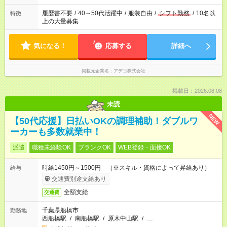
履歴書不要
/
40～50代活躍中
/
服装自由
/
シフト勤務
/
10名以
特徴
上の大量募集
気になる！
応募する
詳細へ
掲載元企業名
アデコ株式会社
掲載日：2026.08.08
未読
NEW
【50代応援】日払いOKの調理補助！ダブルワ
ーカーも多数就業中！
派遣
職種未経験OK
ブランクOK
WEB登録・面接OK
時給1450円～1500円 （※スキル・資格によって昇給あり）
給与
交通費別途支給あり
全額支給
交通費
千葉県船橋市
勤務地
西船橋駅
/
南船橋駅
/
原木中山駅
/
…