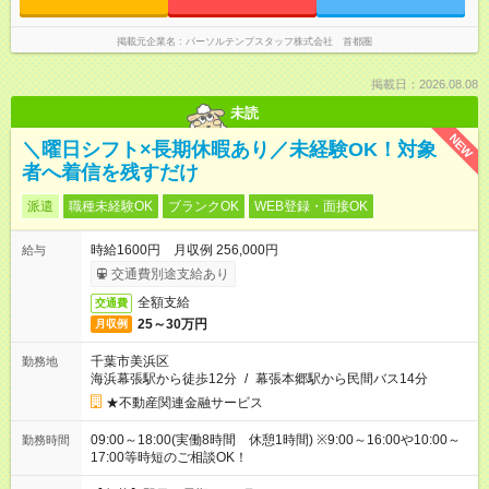
掲載元企業名
パーソルテンプスタッフ株式会社 首都圏
掲載日：2026.08.08
未読
NEW
＼曜日シフト×長期休暇あり／未経験OK！対象
者へ着信を残すだけ
派遣
職種未経験OK
ブランクOK
WEB登録・面接OK
時給1600円 月収例 256,000円
給与
交通費別途支給あり
全額支給
交通費
25～30万円
月収例
千葉市美浜区
勤務地
海浜幕張駅から徒歩12分
/
幕張本郷駅から民間バス14分
★不動産関連金融サービス
09:00～18:00(実働8時間 休憩1時間) ※9:00～16:00や10:00～
勤務時間
17:00等時短のご相談OK！