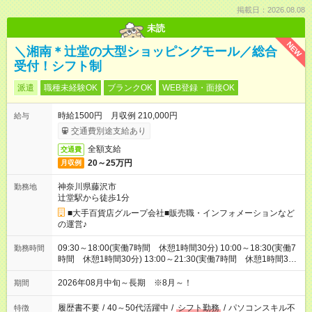
掲載日：2026.08.08
未読
NEW
＼湘南＊辻堂の大型ショッピングモール／総合
受付！シフト制
派遣
職種未経験OK
ブランクOK
WEB登録・面接OK
時給1500円 月収例 210,000円
給与
交通費別途支給あり
全額支給
交通費
20～25万円
月収例
神奈川県藤沢市
勤務地
辻堂駅から徒歩1分
■大手百貨店グループ会社■販売職・インフォメーションなど
の運営♪
09:30～18:00(実働7時間 休憩1時間30分) 10:00～18:30(実働7
勤務時間
時間 休憩1時間30分) 13:00～21:30(実働7時間 休憩1時間30
分) ※中番11:00～19:30就業もあります！4パターンの時間シフ
ト制！
2026年08月中旬～長期 ※8月～！
期間
履歴書不要
/
40～50代活躍中
/
シフト勤務
/
パソコンスキル不
特徴