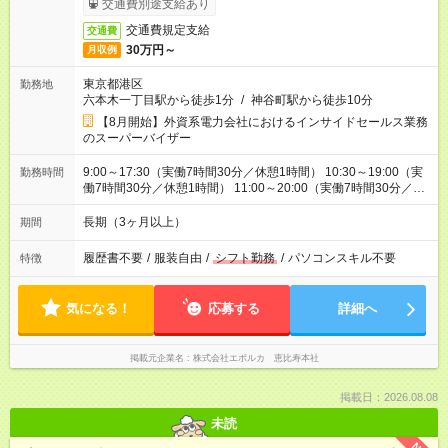
交通費別途支給あり
交通費規定支給
交通費
30万円～
月収例
東京都港区
勤務地
六本木一丁目駅から徒歩1分
/
神谷町駅から徒歩10分
【8月開始】外資系電力会社におけるインサイドセールス業務
のスーパーバイザー
9:00～17:30（実働7時間30分／休憩1時間） 10:30～19:00（実
勤務時間
働7時間30分／休憩1時間） 11:00～20:00（実働7時間30分／休
憩1時間）
長期（3ヶ月以上）
期間
履歴書不要
/
服装自由
/
シフト勤務
/
パソコンスキル不要
特徴
気になる！
応募する
詳細へ
掲載元企業名
株式会社エボルカ 恵比寿本社
掲載日：2026.08.08
未読