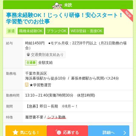
未読
NEW
事務未経験OK！じっくり研修！安心スタート！
学習塾でのお仕事
派遣
職種未経験OK
ブランクOK
WEB登録・面接OK
時給1450円 ●モデル月収：22万8千円以上（月21日勤務の場
給与
合）
交通費別途支給あり
全額支給
交通費
千葉市美浜区
勤務地
海浜幕張駅から徒歩10分
/
幕張本郷駅から民間バス24分
★学習塾運営
13:10～21:40(実働7時間30分 休憩1時間)
勤務時間
【急募】即日～長期 ※8月～！
期間
履歴書不要
/
シフト勤務
特徴
気になる！
応募する
詳細へ