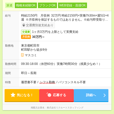
派遣
職種未経験OK
ブランクOK
WEB登録・面接OK
時給2150円 月収例 32万円 時給2150円×実働7h30m×週5日×4
給与
週 ※月収例を保証するものではありません。※給与即受取りサ
ービス利用可（利用条件有）
交通費別途支給あり
1ヶ月3万円を上限として実費支給
交通費
30万円～
月収例
東京都町田市
勤務地
町田駅から徒歩9分
マスコミ
09:30-18:00（休憩60分）実働7時間30分（残業少なめ！）
勤務時間
即日～長期
期間
履歴書不要
/
シフト勤務
/
パソコンスキル不要
特徴
気になる！
応募する
詳細へ
掲載元企業名
株式会社リクルートスタッフィング