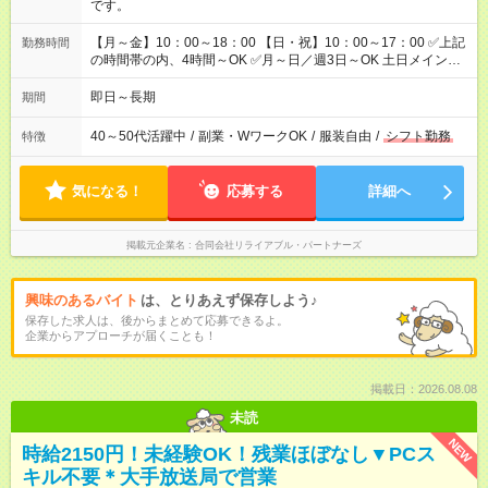
です。
【月～金】10：00～18：00 【日・祝】10：00～17：00 ✅上記
勤務時間
の時間帯の内、4時間～OK ✅月～日／週3日～OK 土日メイン・
平日のみもOK！自由シフト制です。 短時間でも、フルタイムで
もお好きな時間でOK！
即日～長期
期間
40～50代活躍中
/
副業・WワークOK
/
服装自由
/
シフト勤務
特徴
気になる！
応募する
詳細へ
掲載元企業名
合同会社リライアブル・パートナーズ
興味のあるバイト
は、とりあえず保存しよう♪
保存した求人は、後からまとめて応募できるよ。
企業からアプローチが届くことも！
掲載日：2026.08.08
未読
NEW
時給2150円！未経験OK！残業ほぼなし▼PCス
キル不要＊大手放送局で営業