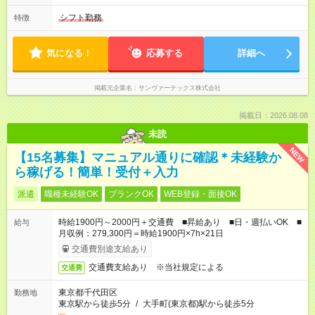
シフト勤務
特徴
気になる！
応募する
詳細へ
掲載元企業名
サンヴァーテックス株式会社
掲載日：2026.08.08
未読
NEW
【15名募集】マニュアル通りに確認＊未経験か
ら稼げる！簡単！受付＋入力
派遣
職種未経験OK
ブランクOK
WEB登録・面接OK
時給1900円～2000円＋交通費 ■昇給あり ■日・週払いOK ■
給与
月収例：279,300円＝時給1900円×7h×21日
交通費別途支給あり
交通費支給あり ※当社規定による
交通費
東京都千代田区
勤務地
東京駅から徒歩5分
/
大手町(東京都)駅から徒歩5分