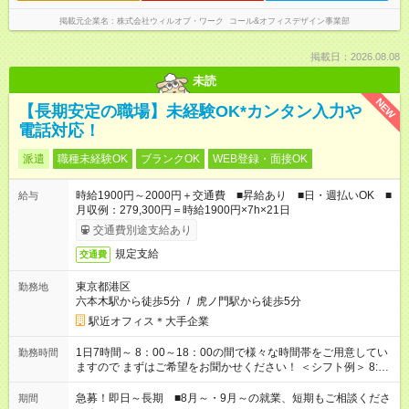
掲載元企業名
株式会社ウィルオブ・ワーク コール&オフィスデザイン事業部
掲載日：2026.08.08
未読
NEW
【長期安定の職場】未経験OK*カンタン入力や
電話対応！
派遣
職種未経験OK
ブランクOK
WEB登録・面接OK
時給1900円～2000円＋交通費 ■昇給あり ■日・週払いOK ■
給与
月収例：279,300円＝時給1900円×7h×21日
交通費別途支給あり
規定支給
交通費
東京都港区
勤務地
六本木駅から徒歩5分
/
虎ノ門駅から徒歩5分
駅近オフィス＊大手企業
1日7時間～ 8：00～18：00の間で様々な時間帯をご用意してい
勤務時間
ますので まずはご希望をお聞かせください！ ＜シフト例＞ 8:00
～16:00 9:00～17:00 など！
急募！即日～長期 ■8月～・9月～の就業、短期もご相談くださ
期間