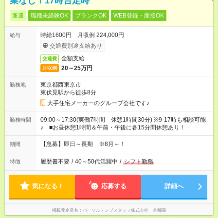
業なし！17時台定時
派遣
職種未経験OK
ブランクOK
WEB登録・面接OK
時給1600円 月収例 224,000円
給与
交通費別途支給あり
全額支給
交通費
20～25万円
月収例
東京都西東京市
勤務地
東伏見駅から徒歩8分
大手住宅メーカーのグループ会社です♪
09:00～17:30(実働7時間 休憩1時間30分) ※9-17時も相談可能
勤務時間
♪ ■お昼休憩1時間＆午前・午後に各15分間休憩あり！
【急募】即日～長期 ※8月～！
期間
履歴書不要
/
40～50代活躍中
/
シフト勤務
特徴
気になる！
応募する
詳細へ
掲載元企業名
パーソルテンプスタッフ株式会社 首都圏