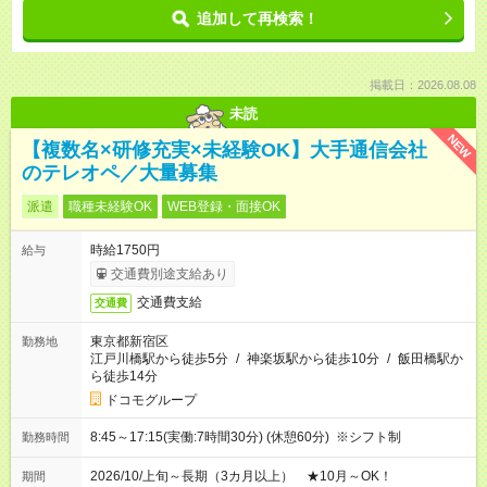
追加して再検索！
掲載日：2026.08.08
未読
NEW
【複数名×研修充実×未経験OK】大手通信会社
のテレオペ／大量募集
派遣
職種未経験OK
WEB登録・面接OK
時給1750円
給与
交通費別途支給あり
交通費支給
交通費
東京都新宿区
勤務地
江戸川橋駅から徒歩5分
/
神楽坂駅から徒歩10分
/
飯田橋駅か
ら徒歩14分
ドコモグループ
8:45～17:15(実働:7時間30分) (休憩60分) ※シフト制
勤務時間
2026/10/上旬～長期（3カ月以上） ★10月～OK！
期間