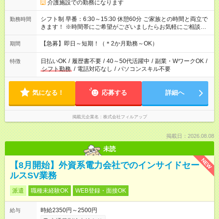
介護施設での勤務になります
シフト制 早番：6:30～15:30 休憩60分 ご家族との時間と両立で
勤務時間
きます！ ※時間帯にご希望がございましたらお気軽にご相談く
ださい。
【急募】即日～短期！（＊2か月勤務～OK）
期間
日払いOK
/
履歴書不要
/
40～50代活躍中
/
副業・WワークOK
/
特徴
シフト勤務
/
電話対応なし
/
パソコンスキル不要
気になる！
応募する
詳細へ
掲載元企業名
株式会社フィルアップ
掲載日：2026.08.08
未読
NEW
【8月開始】外資系電力会社でのインサイドセー
ルスSV業務
派遣
職種未経験OK
WEB登録・面接OK
時給2350円～2500円
給与