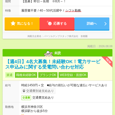
【急募】即日～長期 ※8月～！
期間
履歴書不要
/
40～50代活躍中
/
シフト勤務
特徴
気になる！
応募する
詳細へ
掲載元企業名
パーソルテンプスタッフ株式会社 首都圏
掲載日：2026.08.08
未読
NEW
【週4日】4名大募集！未経験OK！電力サービ
ス申込みに関する受電問い合わせ対応
派遣
職種未経験OK
ブランクOK
WEB登録・面接OK
時給1450円＋交 ■給与の前払いが可能な速払いサービスあり
給与
交通費別途支給あり
交通費支給あり
交通費
横浜市神奈川区
勤務地
横浜駅から徒歩5分