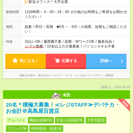
駅近オフィス＊大手企業
1日8時間～ 9：00～18：00 その他のお時間もご希望をお聞かせ
勤務時間
ください！
急募！即日～長期 ■8月～・9月～の就業、短期もご相談くださ
期間
い！
日払いOK
/
履歴書不要
/
副業・WワークOK
/
服装自由
/
特徴
シフト勤務
/
10名以上の大量募集
/
パソコンスキル不要
気になる！
応募する
詳細へ
掲載元企業名
株式会社ウィルオブ・ワーク コール&オフィスデザイン事業部
掲載日：2026.08.08
未読
NEW
20名＊積極大募集！≪レジSTAFF≫デパチカ・
お会計＠高島屋百貨店
アルバイト
職種未経験OK
社会人未経験OK
大学生歓迎
ブランクOK
WEB登録・面接OK