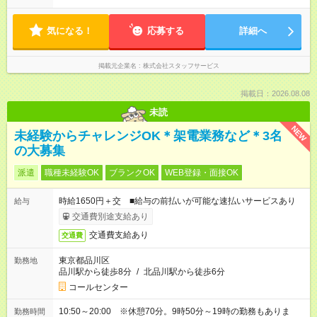
気になる！
応募する
詳細へ
掲載元企業名
株式会社スタッフサービス
掲載日：2026.08.08
未読
NEW
未経験からチャレンジOK＊架電業務など＊3名
の大募集
派遣
職種未経験OK
ブランクOK
WEB登録・面接OK
時給1650円＋交 ■給与の前払いが可能な速払いサービスあり
給与
交通費別途支給あり
交通費支給あり
交通費
東京都品川区
勤務地
品川駅から徒歩8分
/
北品川駅から徒歩6分
コールセンター
10:50～20:00 ※休憩70分。9時50分～19時の勤務もありま
勤務時間