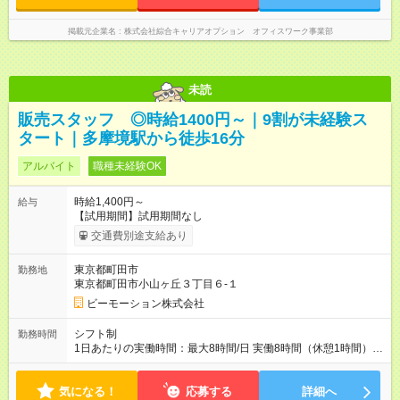
掲載元企業名
株式会社綜合キャリアオプション オフィスワーク事業部
未読
販売スタッフ ◎時給1400円～｜9割が未経験ス
タート｜多摩境駅から徒歩16分
アルバイト
職種未経験OK
時給1,400円～
給与
【試用期間】試用期間なし
交通費別途支給あり
東京都町田市
勤務地
東京都町田市小山ヶ丘３丁目６-１
ビーモーション株式会社
シフト制
勤務時間
1日あたりの実働時間：最大8時間/日 実働8時間（休憩1時間）の
勤務となります。 ▼シフト例 9:00～17:00 12:00～20:00
気になる！
応募する
詳細へ