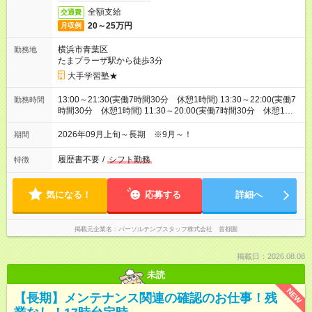
全額支給
交通費
20～25万円
月収例
横浜市青葉区
勤務地
たまプラーザ駅から徒歩3分
大手学習塾★
13:00～21:30(実働7時間30分 休憩1時間) 13:30～22:00(実働7
勤務時間
時間30分 休憩1時間) 11:30～20:00(実働7時間30分 休憩1時
間) ※特別講習期間は8:00～16:30、土日祝は11:30～20:00とな
ります。
2026年09月上旬～長期 ※9月～！
期間
履歴書不要
/
シフト勤務
特徴
気になる！
応募する
詳細へ
掲載元企業名
パーソルテンプスタッフ株式会社 首都圏
掲載日：2026.08.08
未読
NEW
【長期】メンテナンス関連の確認のお仕事！残