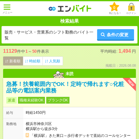
0
メニュー
気になる！
ログイン
検索結果
販売・サービス・営業系のシフト勤務のバイト一
条件の変更
覧
11129
1,494
件中
1
～
50
件表示
平均時給:
円
新着順
時給順
人気順
掲載日：2026.08.08
未読
NEW
急募！扶養範囲内でOK！定時で帰れます○化粧
品等の電話案内業務
派遣
職種未経験OK
ブランクOK
時給1450円
給与
横浜市神奈川区
勤務地
横浜駅から徒歩3分
「横浜駅」きた東口～歩行者デッキで直結のコールセンター