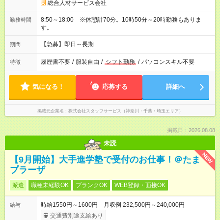
総合人材サービス会社
8:50～18:00 ※休憩計70分。10時50分～20時勤務もありま
勤務時間
す。
【急募】即日～長期
期間
履歴書不要
/
服装自由
/
シフト勤務
/
パソコンスキル不要
特徴
気になる！
応募する
詳細へ
掲載元企業名
株式会社スタッフサービス（神奈川・千葉・埼玉エリア）
掲載日：2026.08.08
未読
NEW
【9月開始】大手進学塾で受付のお仕事！＠たま
プラーザ
派遣
職種未経験OK
ブランクOK
WEB登録・面接OK
時給1550円～1600円 月収例 232,500円～240,000円
給与
交通費別途支給あり