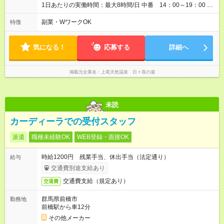
1日あたりの実働時間：最大8時間/日 中番 14：00～19：00 遅
番 19：00～25：00 ※土日どちらか勤務可能な方
副業・WワークOK
特徴
気になる！
応募する
詳細へ
掲載元企業名
上尾天然温泉 日々喜の湯
未読
カーディーラでの受付スタッフ
派遣
職種未経験OK
WEB登録・面接OK
時給1200円 残業手当、休出手当（法定通り）
給与
交通費別途支給あり
交通費支給（規定あり）
交通費
群馬県前橋市
勤務地
前橋駅から車12分
その他メーカー