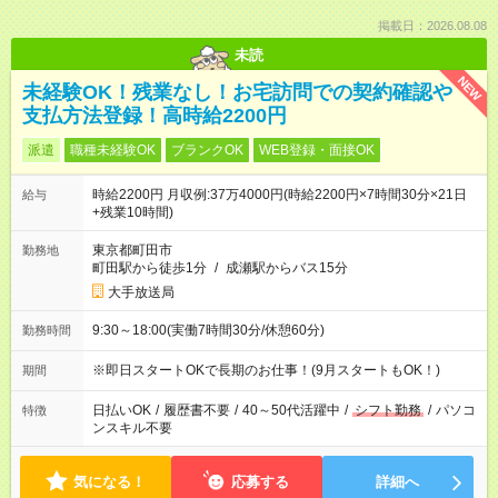
掲載日：2026.08.08
未読
NEW
未経験OK！残業なし！お宅訪問での契約確認や
支払方法登録！高時給2200円
派遣
職種未経験OK
ブランクOK
WEB登録・面接OK
時給2200円 月収例:37万4000円(時給2200円×7時間30分×21日
給与
+残業10時間)
東京都町田市
勤務地
町田駅から徒歩1分
/
成瀬駅からバス15分
大手放送局
9:30～18:00(実働7時間30分/休憩60分)
勤務時間
※即日スタートOKで長期のお仕事！(9月スタートもOK！)
期間
日払いOK
/
履歴書不要
/
40～50代活躍中
/
シフト勤務
/
パソコ
特徴
ンスキル不要
気になる！
応募する
詳細へ