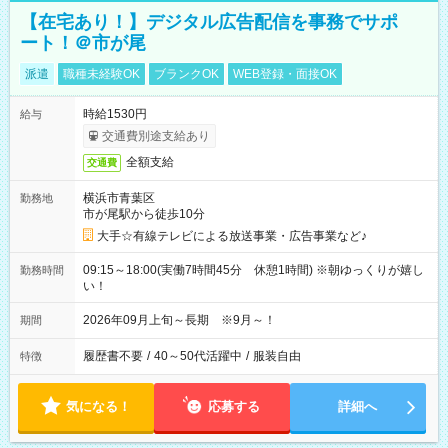
【在宅あり！】デジタル広告配信を事務でサポ
ート！＠市が尾
派遣
職種未経験OK
ブランクOK
WEB登録・面接OK
時給1530円
給与
交通費別途支給あり
全額支給
交通費
横浜市青葉区
勤務地
市が尾駅から徒歩10分
大手☆有線テレビによる放送事業・広告事業など♪
09:15～18:00(実働7時間45分 休憩1時間) ※朝ゆっくりが嬉し
勤務時間
い！
2026年09月上旬～長期 ※9月～！
期間
履歴書不要
/
40～50代活躍中
/
服装自由
特徴
気になる！
応募する
詳細へ