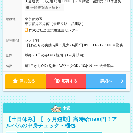
★交通費一部支給 時給1,300円～ ※試験・役割により手当あり
※勤務回数により昇給あり 【即給（前払い）オプションあ
交通費別途支給あり
り！】 希望される場合、勤務から1週間ほどで給与の一部を受け
取れます。 ※手数料418円がかかります。 【過去試験日の収入
東京都港区
勤務地
例】 ・河合塾模擬試験 8:30～17:30（休憩1時間） 時給1,300円
東京都港区港南（最寄り駅：品川駅）
×8時間＝日収10,400円＋交通費 ※当日の役割により時給＋100
円の場合あり ・国家試験 7:00～13:30（休憩なし） 時給1,300
株式会社全国試験運営センター
円（役割手当＋100円）×6時間＝日収8,400円＋交通費 【試用期
間】試用期間なし
シフト制
勤務時間
1日あたりの実働時間：最大7時間/日 09：00～17：00 ※勤務時
間は 試験により異なります。
単発・1日のみOK / 短期（1ヶ月以内）
期間
週1日からOK / 副業・WワークOK / 10名以上の大量募集
特徴
気になる！
応募する
詳細へ
未読
【土日休み】【1ヶ月短期】高時給1500円！ア
ルバムの中身チェック・梱包