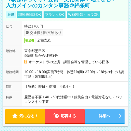
入力メインのカンタン事務＠錦糸町
派遣
職種未経験OK
ブランクOK
WEB登録・面接OK
時給1700円
給与
交通費別途支給あり
全額支給
交通費
東京都墨田区
勤務地
錦糸町駅から徒歩3分
オーケストラの公演・講習会等を管理している団体
10:00～18:00(実働7時間 休憩1時間) ※10時～18時の中で相談
勤務時間
可能（6時間以上）
【急募】即日～長期 ※8月～！
期間
履歴書不要
/
40～50代活躍中
/
服装自由
/
電話対応なし
/
パソ
特徴
コンスキル不要
気になる！
応募する
詳細へ