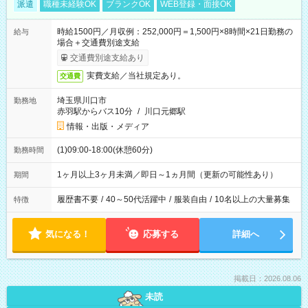
派遣
職種未経験OK
ブランクOK
WEB登録・面接OK
時給1500円／月収例：252,000円＝1,500円×8時間×21日勤務の
給与
場合＋交通費別途支給
交通費別途支給あり
実費支給／当社規定あり。
交通費
埼玉県川口市
勤務地
赤羽駅からバス10分
/
川口元郷駅
情報・出版・メディア
(1)09:00-18:00(休憩60分)
勤務時間
1ヶ月以上3ヶ月未満／即日～1ヵ月間（更新の可能性あり）
期間
履歴書不要
/
40～50代活躍中
/
服装自由
/
10名以上の大量募集
特徴
気になる！
応募する
詳細へ
掲載日：2026.08.06
未読