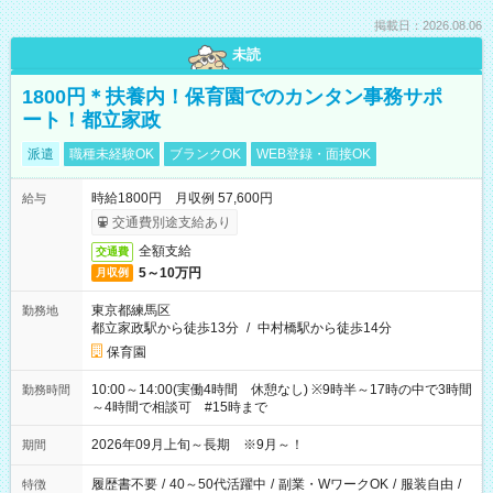
掲載日：2026.08.06
未読
1800円＊扶養内！保育園でのカンタン事務サポ
ート！都立家政
派遣
職種未経験OK
ブランクOK
WEB登録・面接OK
時給1800円 月収例 57,600円
給与
交通費別途支給あり
全額支給
交通費
5～10万円
月収例
東京都練馬区
勤務地
都立家政駅から徒歩13分
/
中村橋駅から徒歩14分
保育園
10:00～14:00(実働4時間 休憩なし) ※9時半～17時の中で3時間
勤務時間
～4時間で相談可 #15時まで
2026年09月上旬～長期 ※9月～！
期間
履歴書不要
/
40～50代活躍中
/
副業・WワークOK
/
服装自由
/
特徴