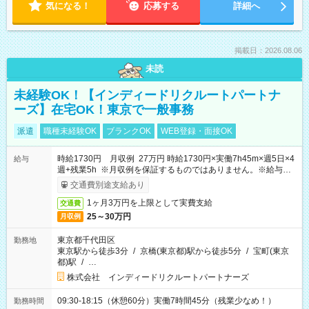
気になる！
応募する
詳細へ
掲載日：2026.08.06
未読
未経験OK！【インディードリクルートパートナ
ーズ】在宅OK！東京で一般事務
派遣
職種未経験OK
ブランクOK
WEB登録・面接OK
時給1730円 月収例 27万円 時給1730円×実働7h45m×週5日×4
給与
週+残業5h ※月収例を保証するものではありません。※給与即
受取りサービス利用可（利用条件有）
交通費別途支給あり
1ヶ月3万円を上限として実費支給
交通費
25～30万円
月収例
東京都千代田区
勤務地
東京駅から徒歩3分
/
京橋(東京都)駅から徒歩5分
/
宝町(東京
都)駅
/
…
株式会社 インディードリクルートパートナーズ
09:30-18:15（休憩60分）実働7時間45分（残業少なめ！）
勤務時間