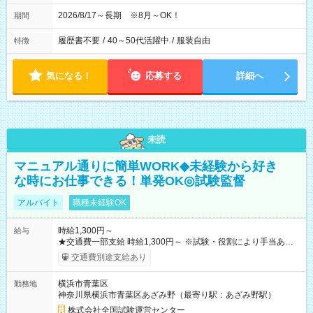
2026/8/17～長期 ※8月～OK！
期間
履歴書不要
/
40～50代活躍中
/
服装自由
特徴
気になる！
応募する
詳細へ
未読
マニュアル通りに簡単WORK◆未経験から好き
な時にお仕事できる！単発OK◎試験監督
アルバイト
職種未経験OK
時給1,300円～
給与
★交通費一部支給 時給1,300円～ ※試験・役割により手当あり
※勤務回数により昇給あり 【即給（前払い）オプションあ
交通費別途支給あり
り！】 希望される場合、勤務から1週間ほどで給与の一部を受け
取れます。 ※手数料418円がかかります。 【過去試験日の収入
横浜市青葉区
勤務地
例】 ・河合塾模擬試験 8:30～17:30（休憩1時間） 時給1,300円
神奈川県横浜市青葉区あざみ野（最寄り駅：あざみ野駅）
×8時間＝日収10,400円＋交通費 ※当日の役割により時給＋100
円の場合あり ・国家試験 7:00～13:30（休憩なし） 時給1,300
株式会社全国試験運営センター