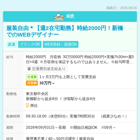
掲載日：2026.08.06
未読
服装自由＊【週2在宅勤務】時給2000円！新橋
でのWEBデザイナー
派遣
ブランクOK
WEB登録・面接OK
時給2000円 月収例 30万0000円 時給2000円×実働7h30m×週5
給与
日×4週 ※月収例を保証するものではありません。※給与即受取
りサービス利用可（利用条件有）
交通費別途支給あり
1ヶ月3万円を上限として実費支給
交通費
30万円～
月収例
東京都中央区
勤務地
新橋駅から徒歩8分
/
汐留駅から徒歩4分
商社
09:30-18:00（休憩60分）実働7時間30分 （残業少なめ！）
勤務時間
2026年09月01日～長期 ※開始日相談OK ※09月～
期間
履歴書不要
/
40～50代活躍中
/
服装自由
特徴