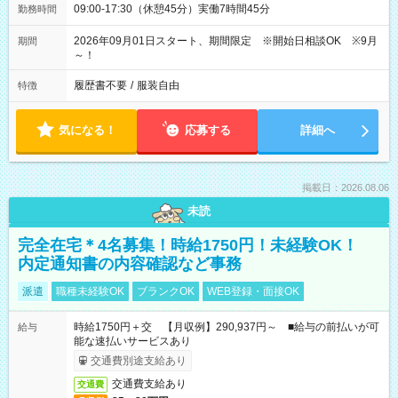
09:00-17:30（休憩45分）実働7時間45分
勤務時間
2026年09月01日スタート、期間限定 ※開始日相談OK ※9月
期間
～！
履歴書不要
/
服装自由
特徴
気になる！
応募する
詳細へ
掲載日：2026.08.06
未読
完全在宅＊4名募集！時給1750円！未経験OK！
内定通知書の内容確認など事務
派遣
職種未経験OK
ブランクOK
WEB登録・面接OK
時給1750円＋交 【月収例】290,937円～ ■給与の前払いが可
給与
能な速払いサービスあり
交通費別途支給あり
交通費支給あり
交通費