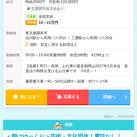
時給2000円 月収例 120,000円
給与
交通費別途支給あり
全額支給
交通費
10～15万円
月収例
東京都調布市
勤務地
仙川駅から民間バス20分
/
三鷹駅から民間バス20分
消防・防災に関する財団法人
09:00～15:00(実働5時間 休憩1時間) #15時まで
勤務時間
【急募】即日～長期 お仕事の最長期間は2027年3月末迄 派
期間
遣法の制限を受けるお仕事です ※8月～！
履歴書不要
/
40～50代活躍中
/
副業・WワークOK
特徴
気になる！
応募する
詳細へ
掲載日：2026.08.06
未読
＜朝はゆっくり＞芸術・文化団体！電話なし！