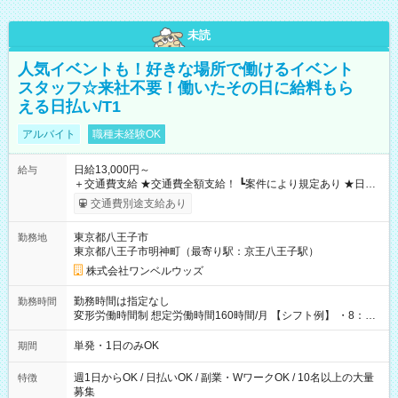
未読
人気イベントも！好きな場所で働けるイベント
スタッフ☆来社不要！働いたその日に給料もら
える日払い/T1
アルバイト
職種未経験OK
日給13,000円～
給与
＋交通費支給 ★交通費全額支給！ ┗案件により規定あり ★日払
いOK！（規定あり） ┗働いたその日に現金GET♪ お仕事後はコ
交通費別途支給あり
ンビニATMから 日払い分を引き落とせます！ 【試用期間】試
用期間なし
東京都八王子市
勤務地
東京都八王子市明神町（最寄り駅：京王八王子駅）
株式会社ワンベルウッズ
勤務時間は指定なし
勤務時間
変形労働時間制 想定労働時間160時間/月 【シフト例】 ・8：00
～21：00
単発・1日のみOK
期間
週1日からOK / 日払いOK / 副業・WワークOK / 10名以上の大量
特徴
募集