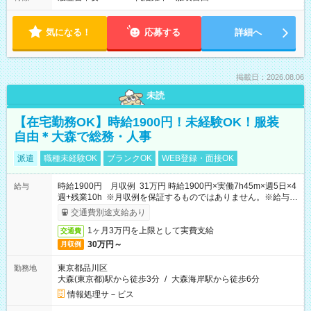
気になる！
応募する
詳細へ
掲載日：2026.08.06
未読
【在宅勤務OK】時給1900円！未経験OK！服装
自由＊大森で総務・人事
派遣
職種未経験OK
ブランクOK
WEB登録・面接OK
時給1900円 月収例 31万円 時給1900円×実働7h45m×週5日×4
給与
週+残業10h ※月収例を保証するものではありません。※給与即
受取りサービス利用可（利用条件有）
交通費別途支給あり
1ヶ月3万円を上限として実費支給
交通費
30万円～
月収例
東京都品川区
勤務地
大森(東京都)駅から徒歩3分
/
大森海岸駅から徒歩6分
情報処理サ－ビス