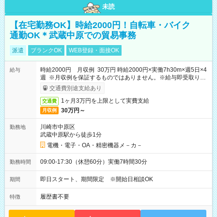
未読
【在宅勤務OK】時給2000円！自転車・バイク
通勤OK＊武蔵中原での貿易事務
派遣
ブランクOK
WEB登録・面接OK
時給2000円 月収例 30万円 時給2000円×実働7h30m×週5日×4
給与
週 ※月収例を保証するものではありません。※給与即受取りサ
ービス利用可（利用条件有）
交通費別途支給あり
1ヶ月3万円を上限として実費支給
交通費
30万円～
月収例
川崎市中原区
勤務地
武蔵中原駅から徒歩1分
電機・電子・OA・精密機器メ－カ－
09:00-17:30（休憩60分）実働7時間30分
勤務時間
即日スタート、期間限定 ※開始日相談OK
期間
履歴書不要
特徴