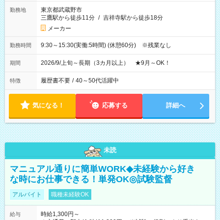
東京都武蔵野市
勤務地
三鷹駅から徒歩11分
/
吉祥寺駅から徒歩18分
メーカー
9:30～15:30(実働:5時間) (休憩60分) ※残業なし
勤務時間
2026/9/上旬～長期（3カ月以上） ★9月～OK！
期間
履歴書不要
/
40～50代活躍中
特徴
気になる！
応募する
詳細へ
未読
マニュアル通りに簡単WORK◆未経験から好き
な時にお仕事できる！単発OK◎試験監督
アルバイト
職種未経験OK
時給1,300円～
給与