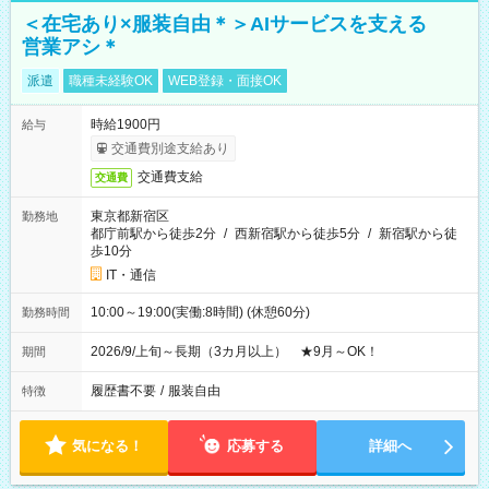
＜在宅あり×服装自由＊＞AIサービスを支える
営業アシ＊
派遣
職種未経験OK
WEB登録・面接OK
時給1900円
給与
交通費別途支給あり
交通費支給
交通費
東京都新宿区
勤務地
都庁前駅から徒歩2分
/
西新宿駅から徒歩5分
/
新宿駅から徒
歩10分
IT・通信
10:00～19:00(実働:8時間) (休憩60分)
勤務時間
2026/9/上旬～長期（3カ月以上） ★9月～OK！
期間
履歴書不要
/
服装自由
特徴
気になる！
応募する
詳細へ