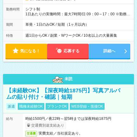
円（役割手当＋100円）×6時間＝日収8,400円＋交通費 【試用期
間】試用期間なし
シフト制
勤務時間
1日あたりの実働時間：最大7時間/日 09：00～17：00 ※勤務時
間は 試験により異なります。
単発・1日のみOK / 短期（1ヶ月以内）
期間
週1日からOK / 副業・WワークOK / 10名以上の大量募集
特徴
気になる！
応募する
詳細へ
未読
【未経験OK】【深夜時給1875円】写真アルバ
ムの貼り付け・確認｜短期
派遣
職種未経験OK
ブランクOK
WEB登録・面接OK
時給1500円／夜22時～翌5時までは深夜時給1875円
給与
交通費別途支給あり
実費支給／当社規定あり。
交通費