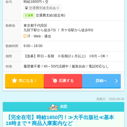
時給1800円＋交
給与
交通費別途支給あり
交通費支給(規定有)
交通費
東京都千代田区
勤務地
九段下駅から徒歩7分
/
市ケ谷駅から徒歩9分
IT・Web・通信
9:00～18:00
勤務時間
【急募】即日～長期 ※長期(2ヶ月以上) ※8月～OK！
期間
履歴書不要
/
40～50代活躍中
/
服装自由
/
電話対応なし
特徴
気になる！
応募する
詳細へ
掲載日：2026.08.06
未読
【完全在宅】時給1850円！≫大手出版社≪基本
18時まで＊商品入庫案内など