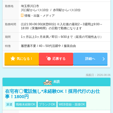
埼玉県川口市
勤務地
川口駅からバス10分
/
赤羽駅からバス10分
情報・出版・メディア
(1)21:00-06:00(休憩60分) ※入社後の最初2～3週間は9:00～
勤務時間
18:00（実働8時間）の日勤で勤務になります
1ヶ月以上3ヶ月未満／即日～9/30まで（延長の可能性あり）
期間
履歴書不要
/
40～50代活躍中
/
服装自由
特徴
気になる！
応募する
詳細へ
掲載日：2026.08.06
未読
在宅有〇電話無し*未経験OK！採用代行のお仕
事！1800円
派遣
職種未経験OK
ブランクOK
WEB登録・面接OK