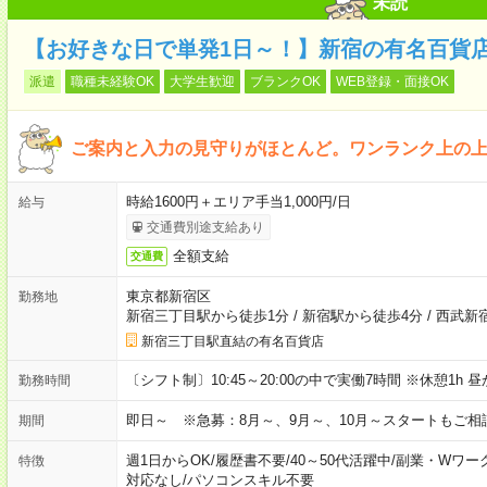
未読
【お好きな日で単発1日～！】新宿の有名百貨
派遣
職種未経験OK
大学生歓迎
ブランクOK
WEB登録・面接OK
ご案内と入力の見守りがほとんど。ワンランク上の
時給1600円＋エリア手当1,000円/日
給与
交通費別途支給あり
全額支給
交通費
東京都新宿区
勤務地
新宿三丁目駅から徒歩1分
/
新宿駅から徒歩4分
/
西武新
新宿三丁目駅直結の有名百貨店
〔シフト制〕10:45～20:00の中で実働7時間 ※休憩1
勤務時間
即日～ ※急募：8月～、9月～、10月～スタートもご相
期間
週1日からOK
/
履歴書不要
/
40～50代活躍中
/
副業・Wワー
特徴
対応なし
/
パソコンスキル不要