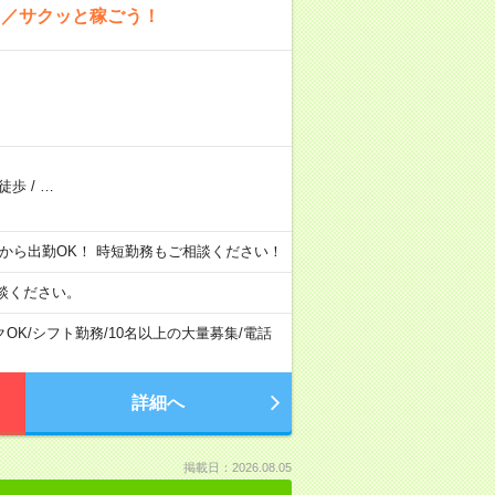
！／サクッと稼ごう！
徒歩
/
…
h 昼から出勤OK！ 時短勤務もご相談ください！
談ください。
クOK
/
シフト勤務
/
10名以上の大量募集
/
電話
詳細へ
掲載日：2026.08.05