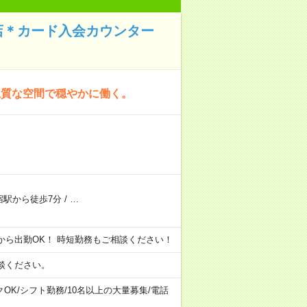
店＊カード入会カウンター
上質な空間で穏やかに働く。
宿駅から徒歩7分
/
…
h 昼から出勤OK！ 時短勤務もご相談ください！
談ください。
クOK
/
シフト勤務
/
10名以上の大量募集
/
電話