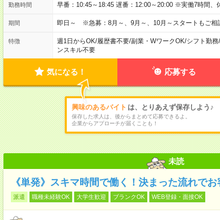
早番：10:45～18:45 遅番：12:00～20:00 ※実働
勤務時間
即日～ ※急募：8月～、9月～、10月～スタートもご相
期間
週1日からOK
/
履歴書不要
/
副業・WワークOK
/
シフト勤務
特徴
ンスキル不要
気になる！
応募する
興味のあるバイト
は、とりあえず保存しよう♪
保存した求人は、後からまとめて応募できるよ。
企業からアプローチが届くことも！
未読
《単発》スキマ時間で働く！決まった流れでお
派遣
職種未経験OK
大学生歓迎
ブランクOK
WEB登録・面接OK