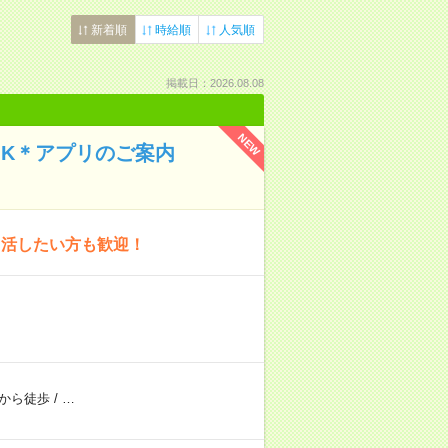
新着順
時給順
人気順
掲載日：2026.08.08
NEW
OK＊アプリのご案内
し活したい方も歓迎！
から徒歩
/
…