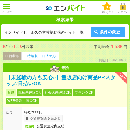
0
メニュー
気になる！
ログイン
検索結果
条件の変更
インサイドセールスの交替制勤務のバイト一覧
8
1,588
件中
1
～
8
件表示
平均時給:
円
新着順
時給順
人気順
掲載日：2026.08.06
未読
NEW
【未経験の方も安心○】量販店向け商品PRスタ
ッフ/日払いOK
派遣
職種未経験OK
社会人未経験OK
ブランクOK
WEB登録・面接OK
時給2000円
給与
交通費別途支給あり
交通費規定内支給
交通費