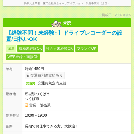
掲載元企業名
株式会社綜合キャリアオプション 製造事業部（全国）
掲載日：2026.08.05
未読
【経験不問！未経験○】ドライブレコーダーの設
置/日払いOK
派遣
職種未経験OK
社会人未経験OK
ブランクOK
WEB登録・面接OK
時給1450円
給与
交通費別途支給あり
交通費規定内支給
交通費
茨城県つくば市
勤務地
つくば市
営業・販売系
10:00～19:00
勤務時間
長期でお仕事できる方、大歓迎！
期間