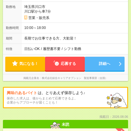
埼玉県川口市
勤務地
川口駅から車7分
営業・販売系
10:00～18:00
勤務時間
長期でお仕事できる方、大歓迎！
期間
日払いOK
/
履歴書不要
/
シフト勤務
特徴
気になる！
応募する
詳細へ
掲載元企業名
株式会社綜合キャリアオプション 製造事業部（全国）
興味のあるバイト
は、とりあえず保存しよう♪
保存した求人は、後からまとめて応募できるよ。
企業からアプローチが届くことも！
掲載日：2026.08.06
未読