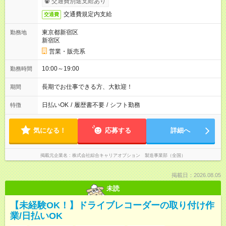
交通費別途支給あり
交通費規定内支給
交通費
東京都新宿区
勤務地
新宿区
営業・販売系
10:00～19:00
勤務時間
長期でお仕事できる方、大歓迎！
期間
日払いOK
/
履歴書不要
/
シフト勤務
特徴
気になる！
応募する
詳細へ
掲載元企業名
株式会社綜合キャリアオプション 製造事業部（全国）
掲載日：2026.08.05
未読
【未経験OK！】ドライブレコーダーの取り付け作
業/日払いOK