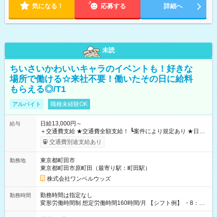
気になる！
応募する
詳細へ
未読
ちいさいかわいいキャラのイベントも！好きな
場所で働ける☆来社不要！働いたその日に給料
もらえる◎/T1
アルバイト
職種未経験OK
日給13,000円～
給与
＋交通費支給 ★交通費全額支給！ ┗案件により規定あり ★日払
いOK！（規定あり） ┗働いたその日に現金GET♪ お仕事後はコ
交通費別途支給あり
ンビニATMから 日払い分を引き落とせます！ 【試用期間】試
用期間なし
東京都町田市
勤務地
東京都町田市原町田（最寄り駅：町田駅）
株式会社ワンベルウッズ
勤務時間は指定なし
勤務時間
変形労働時間制 想定労働時間160時間/月 【シフト例】 ・8：00
～21：00