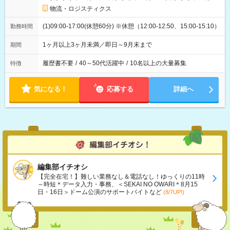
物流・ロジスティクス
(1)09:00-17:00(休憩60分) ※休憩（12:00-12:50、15:00-15:10）
勤務時間
1ヶ月以上3ヶ月未満／即日～9月末まで
期間
履歴書不要
/
40～50代活躍中
/
10名以上の大量募集
特徴
気になる！
応募する
詳細へ
編集部イチオシ
【完全在宅！】難しい業務なし＆電話なし！ゆっくりの11時
～時短＊データ入力・事務、＜SEKAI NO OWARI＊8月15
日・16日＞ドーム公演のサポートバイトなど
(8/7UP!)