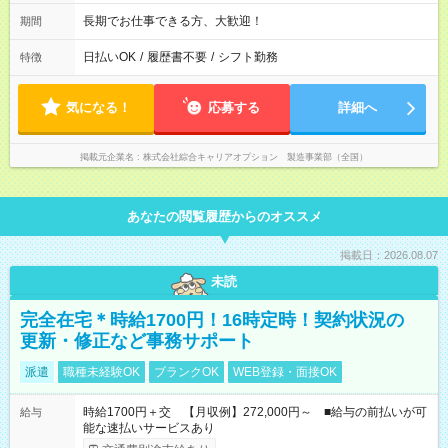
長期でお仕事できる方、大歓迎！
期間
日払いOK
/
履歴書不要
/
シフト勤務
特徴
気になる！
応募する
詳細へ
掲載元企業名
株式会社綜合キャリアオプション 製造事業部（全国）
あなたの閲覧履歴からのオススメ
掲載日：2026.08.07
未読
完全在宅＊時給1700円！16時定時！契約状況の
更新・修正など事務サポート
派遣
職種未経験OK
ブランクOK
WEB登録・面接OK
時給1700円＋交 【月収例】272,000円～ ■給与の前払いが可
給与
能な速払いサービスあり