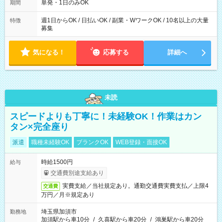
単発・1日のみOK
期間
週1日からOK / 日払いOK / 副業・WワークOK / 10名以上の大量
特徴
募集
気になる！
応募する
詳細へ
未読
スピードよりも丁寧に！未経験OK！作業はカン
タン×完全座り
派遣
職種未経験OK
ブランクOK
WEB登録・面接OK
時給1500円
給与
交通費別途支給あり
実費支給／当社規定あり。通勤交通費実費支払／上限4
交通費
万円／月※規定あり
埼玉県加須市
勤務地
加須駅から車10分
/
久喜駅から車20分
/
鴻巣駅から車20分