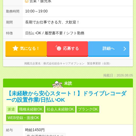
営業・販売系
10:00～19:00
勤務時間
長期でお仕事できる方、大歓迎！
期間
日払いOK
/
履歴書不要
/
シフト勤務
特徴
気になる！
応募する
詳細へ
掲載元企業名
株式会社綜合キャリアオプション 製造事業部（全国）
掲載日：2026.08.05
未読
【未経験から安心スタート！】ドライブレコーダ
ーの設置作業/日払いOK
派遣
職種未経験OK
社会人未経験OK
ブランクOK
WEB登録・面接OK
時給1450円
給与