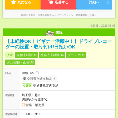
気になる！
応募する
詳細へ
掲載元企業名
株式会社綜合キャリアオプション 製造事業部（全国）
掲載日：2026.08.05
未読
【未経験OK！ビギナー活躍中！】ドライブレコー
ダーの設置・取り付け/日払いOK
派遣
職種未経験OK
社会人未経験OK
ブランクOK
WEB登録・面接OK
時給1450円
給与
交通費別途支給あり
交通費規定内支給
交通費
埼玉県川越市
勤務地
川越駅から徒歩5分
営業・販売系
10:00～19:00
勤務時間