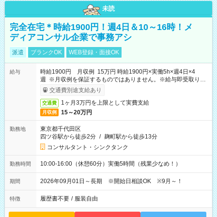
未読
完全在宅＊時給1900円！週4日＆10～16時！メ
ディアコンサル企業で事務アシ
派遣
ブランクOK
WEB登録・面接OK
時給1900円 月収例 15万円 時給1900円×実働5h×週4日×4
給与
週 ※月収例を保証するものではありません。※給与即受取りサ
ービス利用可（利用条件有）
交通費別途支給あり
1ヶ月3万円を上限として実費支給
交通費
15～20万円
月収例
東京都千代田区
勤務地
四ツ谷駅から徒歩2分
/
麹町駅から徒歩13分
コンサルタント・シンクタンク
10:00-16:00（休憩60分）実働5時間（残業少なめ！）
勤務時間
2026年09月01日～長期 ※開始日相談OK ※9月～！
期間
履歴書不要
/
服装自由
特徴