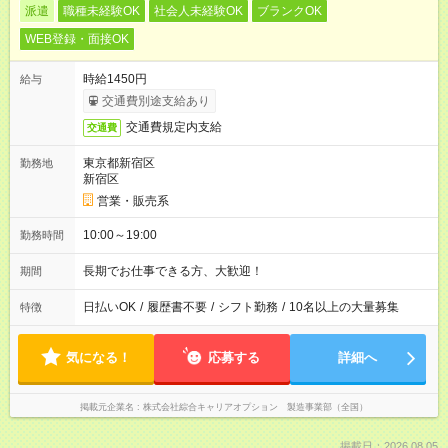
派遣
職種未経験OK
社会人未経験OK
ブランクOK
WEB登録・面接OK
時給1450円
給与
交通費別途支給あり
交通費規定内支給
交通費
東京都新宿区
勤務地
新宿区
営業・販売系
10:00～19:00
勤務時間
長期でお仕事できる方、大歓迎！
期間
日払いOK
/
履歴書不要
/
シフト勤務
/
10名以上の大量募集
特徴
気になる！
応募する
詳細へ
掲載元企業名
株式会社綜合キャリアオプション 製造事業部（全国）
掲載日：2026.08.05