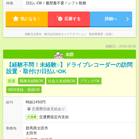
日払いOK
/
履歴書不要
/
シフト勤務
特徴
気になる！
応募する
詳細へ
掲載元企業名
株式会社綜合キャリアオプション 製造事業部（全国）
掲載日：2026.08.05
未読
【経験不問！未経験○】ドライブレコーダーの訪問
設置・取付け/日払いOK
派遣
職種未経験OK
社会人未経験OK
ブランクOK
WEB登録・面接OK
時給1450円
給与
交通費別途支給あり
交通費規定内支給
交通費
群馬県太田市
勤務地
太田市