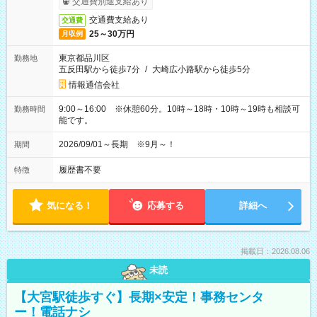
交通費別途支給あり
交通費支給あり
交通費
25～30万円
月収例
東京都品川区
勤務地
五反田駅から徒歩7分
/
大崎広小路駅から徒歩5分
情報通信会社
9:00～16:00 ※休憩60分。10時～18時・10時～19時も相談可
勤務時間
能です。
2026/09/01～長期 ※9月～！
期間
履歴書不要
特徴
気になる！
応募する
詳細へ
掲載日：2026.08.06
未読
【大宮駅徒歩すぐ】長期×安定！事務センタ
ー！電話ナシ