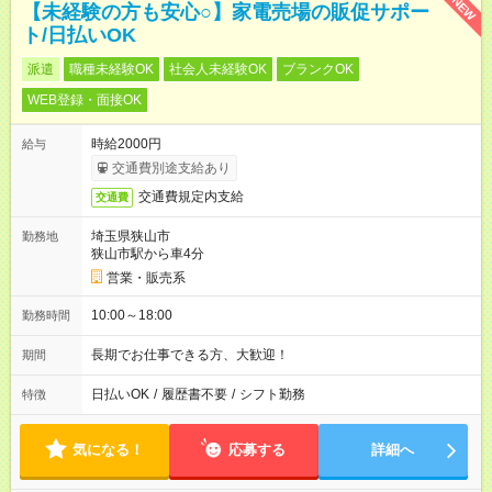
NEW
【未経験の方も安心○】家電売場の販促サポー
ト/日払いOK
派遣
職種未経験OK
社会人未経験OK
ブランクOK
WEB登録・面接OK
時給2000円
給与
交通費別途支給あり
交通費規定内支給
交通費
埼玉県狭山市
勤務地
狭山市駅から車4分
営業・販売系
10:00～18:00
勤務時間
長期でお仕事できる方、大歓迎！
期間
日払いOK
/
履歴書不要
/
シフト勤務
特徴
気になる！
応募する
詳細へ