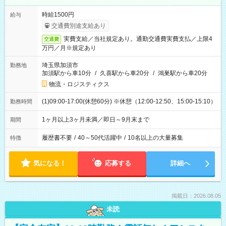
時給1500円
給与
交通費別途支給あり
実費支給／当社規定あり。通勤交通費実費支払／上限4
交通費
万円／月※規定あり
埼玉県加須市
勤務地
加須駅から車10分
/
久喜駅から車20分
/
鴻巣駅から車20分
物流・ロジスティクス
(1)09:00-17:00(休憩60分) ※休憩（12:00-12:50、15:00-15:10）
勤務時間
1ヶ月以上3ヶ月未満／即日～9月末まで
期間
履歴書不要
/
40～50代活躍中
/
10名以上の大量募集
特徴
気になる！
応募する
詳細へ
掲載日：2026.08.05
未読