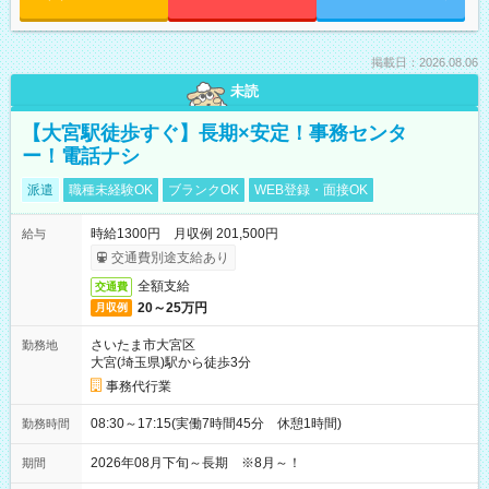
掲載日：2026.08.06
未読
【大宮駅徒歩すぐ】長期×安定！事務センタ
ー！電話ナシ
派遣
職種未経験OK
ブランクOK
WEB登録・面接OK
時給1300円 月収例 201,500円
給与
交通費別途支給あり
全額支給
交通費
20～25万円
月収例
さいたま市大宮区
勤務地
大宮(埼玉県)駅から徒歩3分
事務代行業
08:30～17:15(実働7時間45分 休憩1時間)
勤務時間
2026年08月下旬～長期 ※8月～！
期間