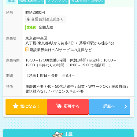
派遣
職種未経験OK
ブランクOK
WEB登録・面接OK
時給2600円
給与
交通費別途支給あり
全額支給
交通費
東京都中央区
勤務地
八丁堀(東京都)駅から徒歩2分
/
茅場町駅から徒歩6分
建設業界向けのAIサービスの提供など
10:00～17:00(実働6時間 休憩1時間) ※定時：10:00～
勤務時間
19:00（※終わりの時間：16:00～19:00で相談可！）
【急募】即日～長期 ※8月～！
期間
履歴書不要
/
40～50代活躍中
/
副業・WワークOK
/
服装自由
/
特徴
電話対応なし
/
パソコンスキル不要
気になる！
応募する
詳細へ
未読