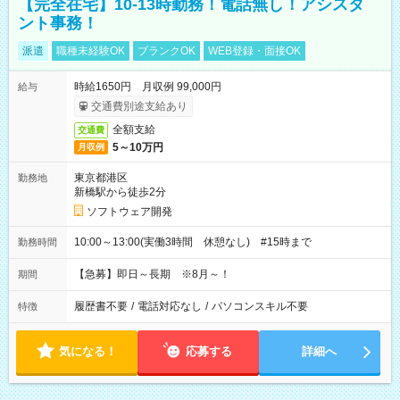
【完全在宅】10-13時勤務！電話無し！アシスタ
ント事務！
派遣
職種未経験OK
ブランクOK
WEB登録・面接OK
時給1650円 月収例 99,000円
給与
交通費別途支給あり
全額支給
交通費
5～10万円
月収例
東京都港区
勤務地
新橋駅から徒歩2分
ソフトウェア開発
10:00～13:00(実働3時間 休憩なし) #15時まで
勤務時間
【急募】即日～長期 ※8月～！
期間
履歴書不要
/
電話対応なし
/
パソコンスキル不要
特徴
気になる！
応募する
詳細へ