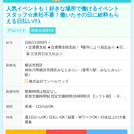
人気イベントも！好きな場所で働けるイベント
スタッフ☆来社不要！働いたその日に給料もら
える日払い/T1
アルバイト
職種未経験OK
日給13,000円～
給与
＋交通費支給 ★交通費全額支給！ ┗案件により規定あり ★日払
いOK！（規定あり） ┗働いたその日に現金GET♪ お仕事後はコ
交通費別途支給あり
ンビニATMから 日払い分を引き落とせます！ 【試用期間】試
用期間なし
横浜市西区
勤務地
神奈川県横浜市西区みなとみらい（最寄り駅：みなとみらい
駅）
株式会社ワンベルウッズ
勤務時間は指定なし
勤務時間
変形労働時間制 想定労働時間160時間/月 【シフト例】 ・8：00
～21：00
単発・1日のみOK
期間
週1日からOK / 日払いOK / 副業・WワークOK / 10名以上の大量
特徴
募集