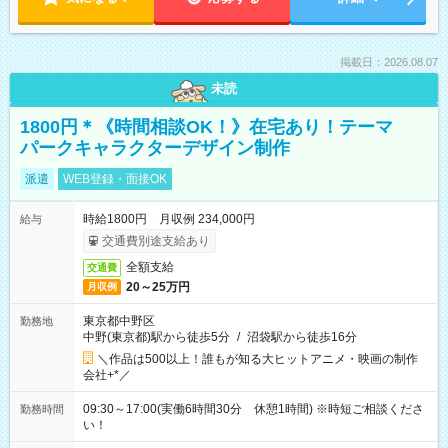
掲載日：2026.08.07
未読
1800円＊《時間相談OK！》在宅あり！テーマ
パークキャラクターデザイン制作
派遣
WEB登録・面接OK
時給1800円 月収例 234,000円
給与
交通費別途支給あり
全額支給
交通費
20～25万円
月収例
東京都中野区
勤務地
中野(東京都)駅から徒歩5分
/
沼袋駅から徒歩16分
＼作品は500以上！誰もが知る大ヒットアニメ・映画の制作
会社+*／
09:30～17:00(実働6時間30分 休憩1時間) ※時短ご相談くださ
勤務時間
い！