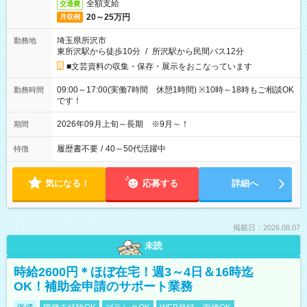
全額支給
交通費
20～25万円
月収例
埼玉県所沢市
勤務地
東所沢駅から徒歩10分
/
所沢駅から民間バス12分
■文芸資料の収集・保存・展示をおこなっています
09:00～17:00(実働7時間 休憩1時間) ※10時～18時もご相談OK
勤務時間
です！
2026年09月上旬～長期 ※9月～！
期間
履歴書不要
/
40～50代活躍中
特徴
気になる！
応募する
詳細へ
掲載日：2026.08.07
未読
時給2600円＊ほぼ在宅！週3～4日＆16時迄
OK！補助金申請のサポート業務