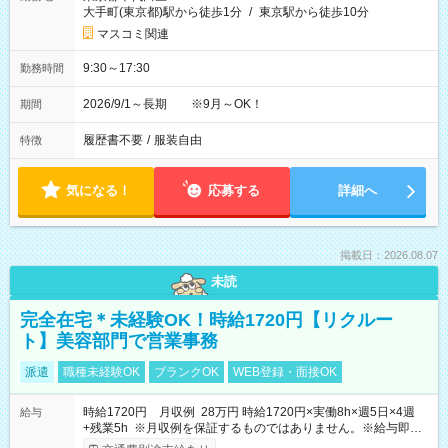
大手町(東京都)駅から徒歩1分
/
東京駅から徒歩10分
マスコミ関連
9:30～17:30
勤務時間
2026/9/1～長期 ※9月～OK！
期間
履歴書不要
/
服装自由
特徴
気になる！
応募する
詳細へ
掲載日：2026.08.07
未読
完全在宅＊未経験OK！時給1720円【リクルー
ト】美容部門で営業事務
派遣
職種未経験OK
ブランクOK
WEB登録・面接OK
時給1720円 月収例 28万円 時給1720円×実働8h×週5日×4週
給与
+残業5h ※月収例を保証するものではありません。※給与即受
取りサービス利用可（利用条件有）