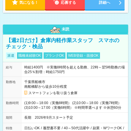
気になる！
応募する
詳細へ
未読
【週2日だけ】倉庫内軽作業スタッフ スマホの
チェック・検品
派遣
職種未経験OK
ブランクOK
WEB登録・面接OK
時給1400円 ※実働8時間を超える勤務、22時～翌5時勤務の場
給与
合25％割増：時給1750円
千葉県船橋市
勤務地
南船橋駅から徒歩10分程度
スマートフォンを取り扱う倉庫
(1)9:00～18:00（実働8時間） (2)10:00～18:00（実働7時間）
勤務時間
(3)10:00～17:00（実働6時間） ※時間帯選べます ※休憩60分
長期 2026年9月スタート予定
期間
日払いOK
/
履歴書不要
/
40～50代活躍中
/
副業・WワークOK
/
特徴