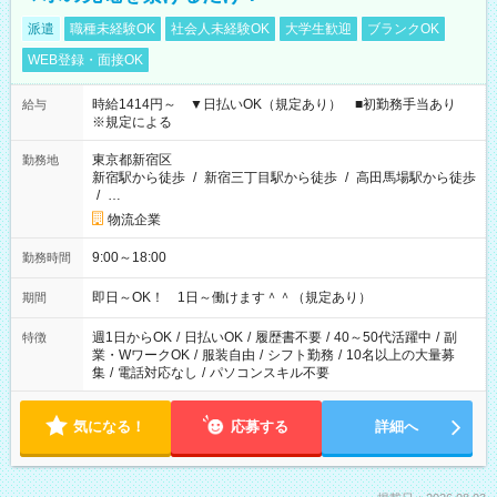
派遣
職種未経験OK
社会人未経験OK
大学生歓迎
ブランクOK
WEB登録・面接OK
時給1414円～ ▼日払いOK（規定あり） ■初勤務手当あり
給与
※規定による
東京都新宿区
勤務地
新宿駅から徒歩
/
新宿三丁目駅から徒歩
/
高田馬場駅から徒歩
/
…
物流企業
9:00～18:00
勤務時間
即日～OK！ 1日～働けます＾＾（規定あり）
期間
週1日からOK
/
日払いOK
/
履歴書不要
/
40～50代活躍中
/
副
特徴
業・WワークOK
/
服装自由
/
シフト勤務
/
10名以上の大量募
集
/
電話対応なし
/
パソコンスキル不要
気になる！
応募する
詳細へ