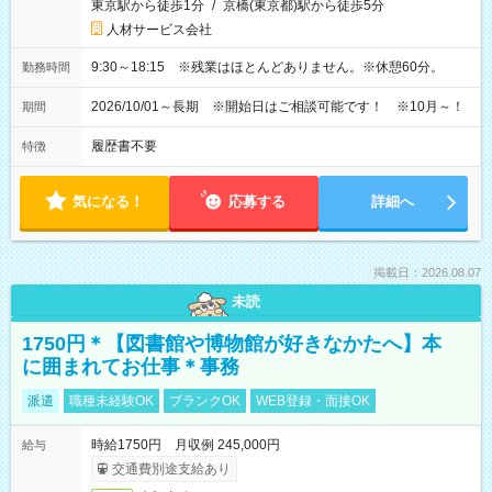
東京駅から徒歩1分
/
京橋(東京都)駅から徒歩5分
人材サービス会社
9:30～18:15 ※残業はほとんどありません。※休憩60分。
勤務時間
2026/10/01～長期 ※開始日はご相談可能です！ ※10月～！
期間
履歴書不要
特徴
気になる！
応募する
詳細へ
掲載日：2026.08.07
未読
1750円＊【図書館や博物館が好きなかたへ】本
に囲まれてお仕事＊事務
派遣
職種未経験OK
ブランクOK
WEB登録・面接OK
時給1750円 月収例 245,000円
給与
交通費別途支給あり