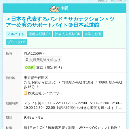
掲載日：2026.08.03
未読
＜日本を代表するバンド＊サカナクション＞ツ
アー公演のサポートバイト＠日本武道館
アルバイト
職種未経験OK
社会人未経験OK
大学生歓迎
ブランクOK
時給1250円～
給与
交通費別途支給あり
支給（規定有り）
交通費
東京都千代田区
勤務地
九段下駅から徒歩5分
/
竹橋駅から徒歩10分
/
神保町駅から徒
歩15分
/
…
株式会社ライブパワー
＜シフト例＞ 9:00～22:30 12:30～22:00 15:30～21:00 12:30～
勤務時間
19:00 12:30～22:00 上記の時間から好きな時間を選べます！ ※
時間は変更となる可能性があります
9月8日・9日
期間
週1日からOK
/
履歴書不要
/
副業・WワークOK
/
シフト勤務
/
特徴