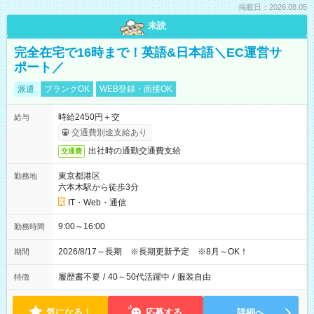
掲載日：2026.08.05
未読
完全在宅で16時まで！英語&日本語＼EC運営サ
ポート／
派遣
ブランクOK
WEB登録・面接OK
時給2450円＋交
給与
交通費別途支給あり
出社時の通勤交通費支給
交通費
東京都港区
勤務地
六本木駅から徒歩3分
IT・Web・通信
9:00～16:00
勤務時間
2026/8/17～長期 ※長期更新予定 ※8月～OK！
期間
履歴書不要
/
40～50代活躍中
/
服装自由
特徴
気になる！
応募する
詳細へ