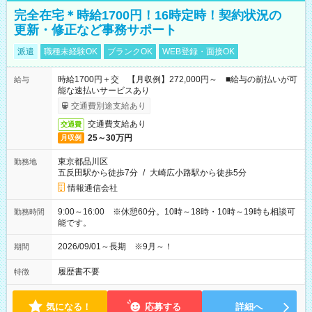
完全在宅＊時給1700円！16時定時！契約状況の
更新・修正など事務サポート
派遣
職種未経験OK
ブランクOK
WEB登録・面接OK
時給1700円＋交 【月収例】272,000円～ ■給与の前払いが可
給与
能な速払いサービスあり
交通費別途支給あり
交通費支給あり
交通費
25～30万円
月収例
東京都品川区
勤務地
五反田駅から徒歩7分
/
大崎広小路駅から徒歩5分
情報通信会社
9:00～16:00 ※休憩60分。10時～18時・10時～19時も相談可
勤務時間
能です。
2026/09/01～長期 ※9月～！
期間
履歴書不要
特徴
気になる！
応募する
詳細へ