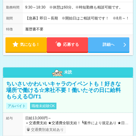
9:30～18:30 ※休憩は60分。※時短勤務も相談可能です。
勤務時間
【急募】即日～長期 ※開始日はご相談可能です！ ※8月～！
期間
履歴書不要
特徴
気になる！
応募する
詳細へ
未読
ちいさいかわいいキャラのイベントも！好きな
場所で働ける☆来社不要！働いたその日に給料
もらえる◎/T1
アルバイト
職種未経験OK
日給13,000円～
給与
＋交通費支給 ★交通費全額支給！ ┗案件により規定あり ★日払
いOK！（規定あり） ┗働いたその日に現金GET♪ お仕事後はコ
交通費別途支給あり
ンビニATMから 日払い分を引き落とせます！ 【試用期間】試