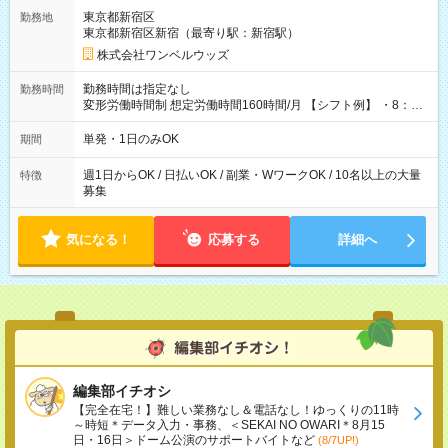
用期間なし
東京都新宿区
勤務地
東京都新宿区新宿（最寄り駅：新宿駅）
株式会社ワンベルウッズ
勤務時間は指定なし
勤務時間
変形労働時間制 想定労働時間160時間/月 【シフト例】 ・8：00
～21：00
単発・1日のみOK
期間
週1日からOK / 日払いOK / 副業・WワークOK / 10名以上の大量
特徴
募集
気になる！
応募する
詳細へ
編集部イチオシ
【完全在宅！】難しい業務なし＆電話なし！ゆっくりの11時
～時短＊データ入力・事務、＜SEKAI NO OWARI＊8月15
日・16日＞ドーム公演のサポートバイトなど
(8/7UP!)