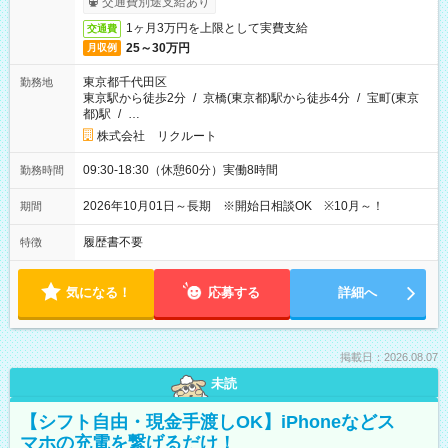
交通費別途支給あり
1ヶ月3万円を上限として実費支給
交通費
25～30万円
月収例
東京都千代田区
勤務地
東京駅から徒歩2分
/
京橋(東京都)駅から徒歩4分
/
宝町(東京
都)駅
/
…
株式会社 リクルート
09:30-18:30（休憩60分）実働8時間
勤務時間
2026年10月01日～長期 ※開始日相談OK ※10月～！
期間
履歴書不要
特徴
気になる！
応募する
詳細へ
掲載日：2026.08.07
未読
【シフト自由・現金手渡しOK】iPhoneなどス
マホの充電を繋げるだけ！