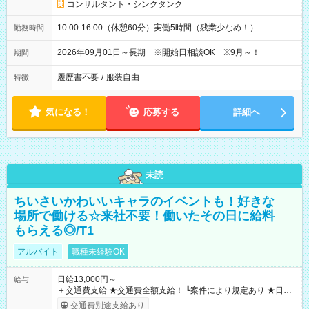
コンサルタント・シンクタンク
10:00-16:00（休憩60分）実働5時間（残業少なめ！）
勤務時間
2026年09月01日～長期 ※開始日相談OK ※9月～！
期間
履歴書不要
/
服装自由
特徴
気になる！
応募する
詳細へ
未読
ちいさいかわいいキャラのイベントも！好きな
場所で働ける☆来社不要！働いたその日に給料
もらえる◎/T1
アルバイト
職種未経験OK
日給13,000円～
給与
＋交通費支給 ★交通費全額支給！ ┗案件により規定あり ★日払
いOK！（規定あり） ┗働いたその日に現金GET♪ お仕事後はコ
交通費別途支給あり