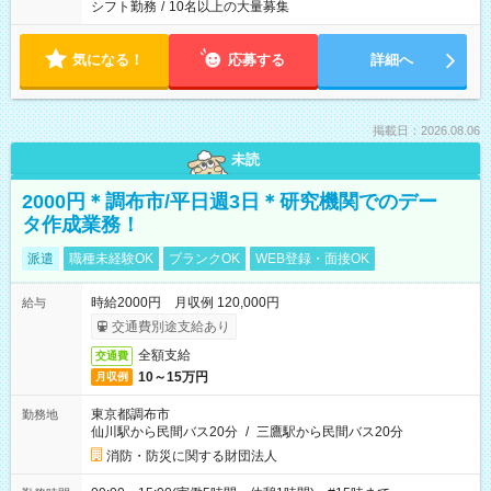
シフト勤務
/
10名以上の大量募集
気になる！
応募する
詳細へ
掲載日：2026.08.06
未読
2000円＊調布市/平日週3日＊研究機関でのデー
タ作成業務！
派遣
職種未経験OK
ブランクOK
WEB登録・面接OK
時給2000円 月収例 120,000円
給与
交通費別途支給あり
全額支給
交通費
10～15万円
月収例
東京都調布市
勤務地
仙川駅から民間バス20分
/
三鷹駅から民間バス20分
消防・防災に関する財団法人