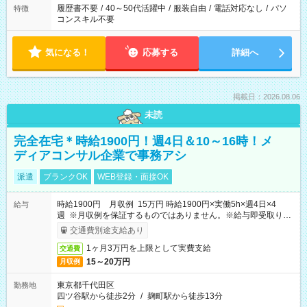
履歴書不要
/
40～50代活躍中
/
服装自由
/
電話対応なし
/
パソ
特徴
コンスキル不要
気になる！
応募する
詳細へ
掲載日：2026.08.06
未読
完全在宅＊時給1900円！週4日＆10～16時！メ
ディアコンサル企業で事務アシ
派遣
ブランクOK
WEB登録・面接OK
時給1900円 月収例 15万円 時給1900円×実働5h×週4日×4
給与
週 ※月収例を保証するものではありません。※給与即受取りサ
ービス利用可（利用条件有）
交通費別途支給あり
1ヶ月3万円を上限として実費支給
交通費
15～20万円
月収例
東京都千代田区
勤務地
四ツ谷駅から徒歩2分
/
麹町駅から徒歩13分