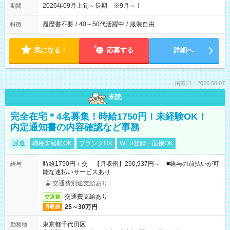
2026年09月上旬～長期 ※9月～！
期間
履歴書不要
/
40～50代活躍中
/
服装自由
特徴
気になる！
応募する
詳細へ
掲載日：2026.08.07
未読
完全在宅＊4名募集！時給1750円！未経験OK！
内定通知書の内容確認など事務
派遣
職種未経験OK
ブランクOK
WEB登録・面接OK
時給1750円＋交 【月収例】290,937円～ ■給与の前払いが可
給与
能な速払いサービスあり
交通費別途支給あり
交通費支給あり
交通費
25～30万円
月収例
東京都千代田区
勤務地