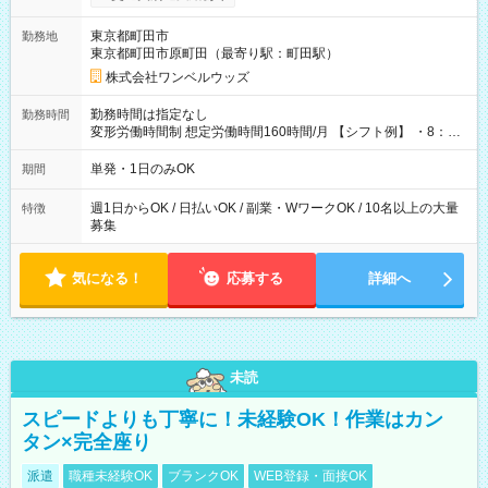
ンビニATMから 日払い分を引き落とせます！ 【試用期間】試
用期間なし
東京都町田市
勤務地
東京都町田市原町田（最寄り駅：町田駅）
株式会社ワンベルウッズ
勤務時間は指定なし
勤務時間
変形労働時間制 想定労働時間160時間/月 【シフト例】 ・8：00
～21：00
単発・1日のみOK
期間
週1日からOK / 日払いOK / 副業・WワークOK / 10名以上の大量
特徴
募集
気になる！
応募する
詳細へ
未読
スピードよりも丁寧に！未経験OK！作業はカン
タン×完全座り
派遣
職種未経験OK
ブランクOK
WEB登録・面接OK