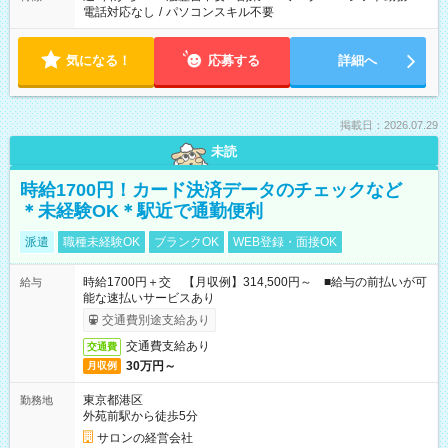
電話対応なし
/
パソコンスキル不要
気になる！
応募する
詳細へ
掲載日：2026.07.29
未読
時給1700円！カード決済データのチェックなど
＊未経験OK＊駅近で通勤便利
派遣
職種未経験OK
ブランクOK
WEB登録・面接OK
時給1700円＋交 【月収例】314,500円～ ■給与の前払いが可
給与
能な速払いサービスあり
交通費別途支給あり
交通費支給あり
交通費
30万円～
月収例
東京都港区
勤務地
外苑前駅から徒歩5分
サロンの経営会社