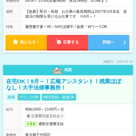
09:00～15:00(実働5時間 休憩1時間) #15時まで
勤務時間
【急募】即日～長期 お仕事の最長期間は2027年3月末迄 派
期間
遣法の制限を受けるお仕事です ※8月～！
履歴書不要
/
40～50代活躍中
/
副業・WワークOK
特徴
気になる！
応募する
詳細へ
掲載日：2026.07.31
未読
在宅OK！9月～！広報アシスタント！残業ほぼ
なし！大手法律事務所！
派遣
ブランクOK
WEB登録・面接OK
時給2000～2100円＋交
給与
交通費別途支給あり
通勤交通費支給
交通費
東京都千代田区
勤務地