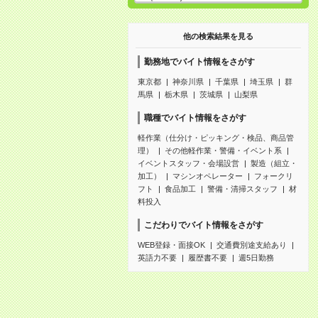
他の検索結果を見る
勤務地でバイト情報をさがす
東京都
神奈川県
千葉県
埼玉県
群
馬県
栃木県
茨城県
山梨県
職種でバイト情報をさがす
軽作業（仕分け・ピッキング・検品、商品管
理）
その他軽作業・警備・イベント系
イベントスタッフ・会場設営
製造（組立・
加工）
マシンオペレーター
フォークリ
フト
食品加工
警備・清掃スタッフ
材
料投入
こだわりでバイト情報をさがす
WEB登録・面接OK
交通費別途支給あり
英語力不要
履歴書不要
週5日勤務