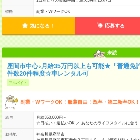
1日あたりの実働時間：最大3時間15分/日
副業・WワークOK
特徴
気になる！
応募する
未読
座間市中心♪月給35万円以上も可能★「普通免
件数20件程度☆車レンタル可
アルバイト
副業・WワークOK！服装自由！既卒・第二新卒OK
月給350,000円～
給与
☆日払い・週払いOK ／ あなたのライフスタイルに合う
神奈川県座間市
勤務地
神奈川県座間市広野台２丁目１０－４（最寄り駅：中央