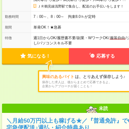
ＪＲ鶴見線浅野駅で集合し、配送のお手伝いをします！
7：00～、8：00～ 拘束8.0ｈが定時
勤務時間
単発OK！★急募
期間
週1日からOK
/
履歴書不要
/
副業・WワークOK
/
服装自由
/
特徴
し
/
パソコンスキル不要
気になる！
応募する
興味のあるバイト
は、とりあえず保存しよう♪
保存した求人は、後からまとめて応募できるよ。
企業からアプローチが届くことも！
未読
＼月給50万円以上も稼げる★／『普通免許』で
宅急便配送♪週払・紹介特典あり