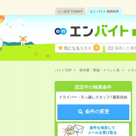
エン派遣
71454
件
エン バイト
82531
件
0
気になるリスト
保存した希
バイトTOP
軽作業・警備・イベント系
ドラ
設定中の検索条件
ドライバー・引っ越しスタッフ / 服装自由
条件の変更
条件を保存して
メールを受け取る