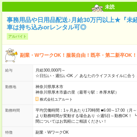
未読
事務用品や日用品配送♪月給30万円以上★『未
車は持ち込みorレンタル可◎
アルバイト
副業・WワークOK！服装自由！既卒・第二新卒OK
月給300,000円～
給与
☆日払い・週払いOK ／ あなたのライフスタイルに合う
神奈川県厚木市
勤務地
神奈川県厚木市森の里（最寄り駅：本厚木駅）
株式会社ユアルート
平均労働時間：1ヶ月あたり170時間 ■6:00～17:00（
勤務時間
より勤務時間が変動する場合あり ☆週5日～勤務OK！ 
間についてはお気軽にご相談ください！
副業・WワークOK
特徴