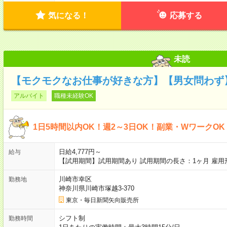
気になる！
応募する
未読
【モクモクなお仕事が好きな方】【男女問わず
アルバイト
職種未経験OK
1日5時間以内OK！週2～3日OK！副業・WワークO
日給4,777円～
給与
【試用期間】試用期間あり 試用期間の長さ：1ヶ月 雇
川崎市幸区
勤務地
神奈川県川崎市塚越3-370
東京・毎日新聞矢向販売所
シフト制
勤務時間