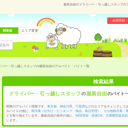
服装自由のドライバー・引っ越しスタッフの
会員登録
エリア変更
関東版
望条件
イバー・引っ越しスタッフの服装自由のアルバイト・バイト一覧
検索結果
ドライバー・引っ越しスタッフ
服装自由
の
のバイト
関東のアルバイト情報です。
東京都
、
神奈川県
、
千葉県
などのエリアをチェックして
ルバイトの他に、
軽作業（仕分け・ピッキング・検品、商品管理）
、
その他軽作業・
どを取り揃えています。服装自由の条件の他に、
WEB登録・面接OK
、
交通費別途支給
います。