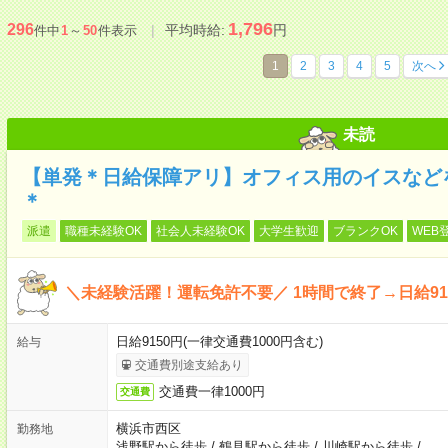
1,796
296
平均時給:
円
件中
1
～
50
件表示
1
2
3
4
5
次へ
未読
【単発＊日給保障アリ】オフィス用のイスなど
＊
派遣
職種未経験OK
社会人未経験OK
大学生歓迎
ブランクOK
WEB
＼未経験活躍！運転免許不要／ 1時間で終了→日給91
日給9150円(一律交通費1000円含む)
給与
交通費別途支給あり
交通費一律1000円
交通費
横浜市西区
勤務地
浅野駅から徒歩
/
鶴見駅から徒歩
/
川崎駅から徒歩
/
…