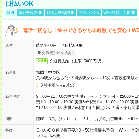
日払いOK
派遣
職種未経験OK
社会人未経験OK
ブランクOK
WEB登録・面接OK
電話一切なし！集中できるから未経験でも安心！WE
時給1600円 ＊日払いOK
給与
交通費別途支給あり
交通費支給（上限15000円/月）
交通費
福岡市中央区
勤務地
天神駅から徒歩5分
/
博多駅からバス15分
/
西鉄福岡駅か
天神南駅から徒歩5分
9：00～21：00の中で実働7ｈ～ ＜シフト例＞ □9:00～17:00(
勤務時間
憩1h) □10:00～19:00(実働8h/休憩1h) □11:00～20:00(実働
□12:00～21:00(実働7h/休憩1h) ＊固定OK ＊選べる時間
随時～長期（3ヶ月～） ＊1ヶ月お試し短期OK ＊即日
期間
日払いOK
/
履歴書不要
/
40～50代活躍中
/
副業・WワークO
特徴
ンスキル不要