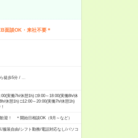
B面談OK・来社不要＊
ら徒歩5分
/
…
実働7h/休憩1h) □9:00～18:00(実働8h/休
8h/休憩1h) □12:00～20:00(実働7h/休憩1h)
帯！
歓迎！ ＊開始日相談OK（9月～など）
K
/
服装自由
/
シフト勤務
/
電話対応なし
/
パソコ