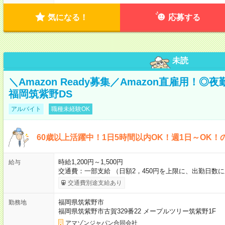
気になる！
応募する
未読
＼Amazon Ready募集／Amazon直雇用！
福岡筑紫野DS
アルバイト
職種未経験OK
60歳以上活躍中！1日5時間以内OK！週1日～OK！
時給1,200円～1,500円
給与
交通費：一部支給 （日額2，450円を上限に、出勤日数
交通費別途支給あり
福岡県筑紫野市
勤務地
福岡県筑紫野市古賀329番22 メープルツリー筑紫野1F
アマゾンジャパン合同会社