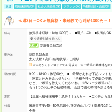
派遣
職種未経験OK
社会人未経験OK
ブランクOK
WEB登録・面接OK
≪週3日～OK≫無資格・未経験でも時給1300円～
無資格未経験：時給1300円～ ■週払いOK ■扶養内OK
給与
交通費別途支給あり
交通費全額支給
交通費
福岡県朝倉郡
勤務地
太刀洗駅
/
高田(福岡県)駅
/
山隈駅
≪自宅からドアtoドアで30分以内！≫ご希望の勤務地を紹
9:00～18:00（休憩60分） ■ご希望があれば下記シフトもOK！ 
勤務時間
「家族と休みを合わせたい」 「余裕を持って夕飯の準備
など、ご希望を教えてくださいね。 ※Wワーク希望の方
もう1つのお仕事の勤務時間。 合計で週40時間を超える
【現在も積極採用中！急募！】2カ月～ ■ご応募から最
期間
履歴書不要
/
40～50代活躍中
/
服装自由
/
シフト勤務
/
10名
特徴
不要