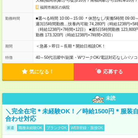
大橋(福岡県)駅から徒歩10分
/
南福岡駅から自転車20分
福岡市南区の病院
■選べる時間 10:00～15:00 ＊休憩なし/実働5時間 09:0
勤務時間
週3日5時間勤務…扶養内可能 74,280円（時給1238円×5時間
（時給1238円×7時間×12日） ■週5日5時間勤務 123,80
勤務 173,320円（時給1238円×7時間×20日）
＜急募＞即日～長期＊開始日相談OK！
期間
40～50代活躍中
/
副業・WワークOK
/
電話対応なし
/
パソコ
特徴
気になる！
応募する
未読
＼完全在宅＊未経験OK！／時給1500円＊服装
合わせ対応
派遣
職種未経験OK
ブランクOK
WEB登録・面接OK