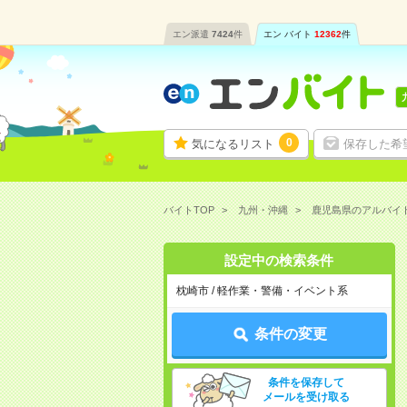
エン派遣
7424
件
エン バイト
12362
件
0
気になるリスト
保存した希
バイトTOP
九州・沖縄
鹿児島県のアルバイ
設定中の検索条件
枕崎市 / 軽作業・警備・イベント系
条件の変更
条件を保存して
メールを受け取る