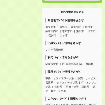
他の検索結果を見る
勤務地でバイト情報をさがす
鹿児島市
霧島市
南九州市
姶良市
薩摩川内市
志布志市
指宿市
日置市
曽於市
出水市
沿線でバイト情報をさがす
ＪＲ指宿枕崎線
駅でバイト情報をさがす
薩摩板敷駅
白沢(鹿児島県)駅
枕崎駅
職種でバイト情報をさがす
事務・オフィスワーク系
販売・サービス・
営業系
クリエイティブ系
IT・エンジニ
ア系
技術系
医療・介護・福祉系
調
査・教育・その他
こだわりでバイト情報をさがす