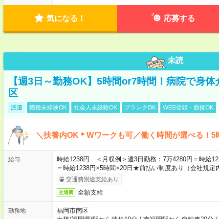
気になる！
応募する
未読
【週3日～勤務OK】5時間or7時間！病院で身
区
派遣
職種未経験OK
社会人未経験OK
ブランクOK
WEB登録・面接OK
＼扶養内OK＊Wワークも可／働く時間が選べる！5
時給1238円 ＜月収例＞週3日勤務：7万4280円＝時給123
給与
＝時給1238円×5時間×20日★前払い制度あり（会社規定
交通費別途支給あり
全額支給
交通費
福岡市南区
勤務地