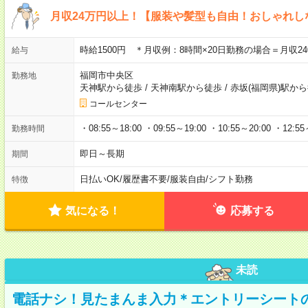
月収24万円以上！【服装や髪型も自由！おしゃれ
時給1500円 ＊月収例：8時間×20日勤務の場合＝月収240
給与
福岡市中央区
勤務地
天神駅から徒歩
/
天神南駅から徒歩
/
赤坂(福岡県)駅か
コールセンター
・08:55～18:00 ・09:55～19:00 ・10:55～20:00 ・12:55
勤務時間
即日～長期
期間
日払いOK
/
履歴書不要
/
服装自由
/
シフト勤務
特徴
気になる！
応募する
未読
電話ナシ！見たまんま入力＊エントリーシート