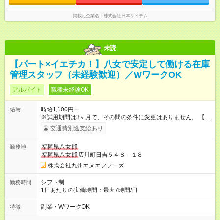
掲載元企業名
株式会社日本ケイテム
未読
【パート×イエチカ！】八女で安定して働ける在庫
管理スタッフ（未経験歓迎）／WワークOK
アルバイト
職種未経験OK
時給1,100円～
給与
※試用期間は3ヶ月で、その間の条件に変更はありません。 【試
用期間】試用期間あり 試用期間の長さ：3ヶ月 雇用形態、給与
交通費別途支給あり
は本採用時と同じです。
福岡県八女郡
勤務地
福岡県八女郡
広川町日吉５４８－１８
株式会社九州エヌエフフーズ
シフト制
勤務時間
1日あたりの実働時間：最大7時間/日
副業・WワークOK
特徴