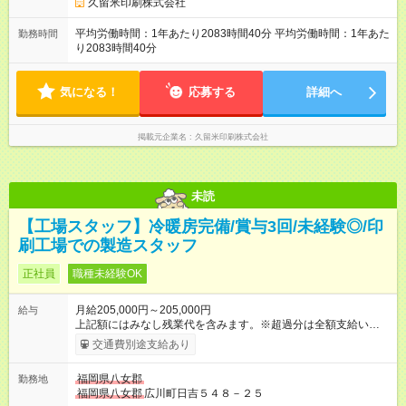
久留米印刷株式会社
平均労働時間：1年あたり2083時間40分 平均労働時間：1年あた
勤務時間
り2083時間40分
気になる！
応募する
詳細へ
掲載元企業名
久留米印刷株式会社
未読
【工場スタッフ】冷暖房完備/賞与3回/未経験◎/印
刷工場での製造スタッフ
正社員
職種未経験OK
月給205,000円～205,000円
給与
上記額にはみなし残業代を含みます。※超過分は全額支給いたし
ます。 みなし残業代 20,000円／月 みなし残業時間 15時間／月
交通費別途支給あり
基本給：185,000円 固定残業代：20,000円 〇達成金あり：製造
売上などの目標値を達成した場合に支給 （個人賞・チーム賞・
福岡県八女郡
勤務地
グループ賞） 【試用期間】試用期間あり 試用期間の長さ：3ヶ
福岡県八女郡
広川町日吉５４８－２５
月 雇用形態、給与は本採用時と同じです。