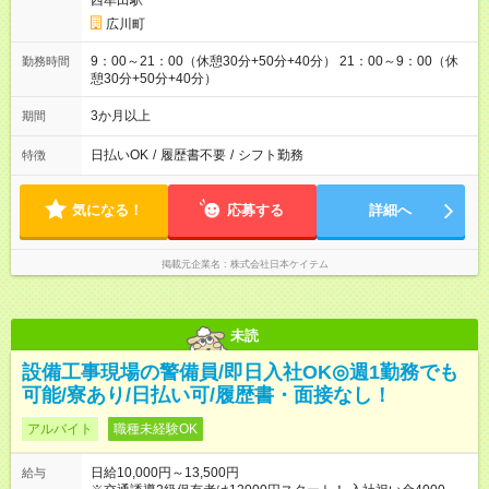
西牟田駅
広川町
9：00～21：00（休憩30分+50分+40分） 21：00～9：00（休
勤務時間
憩30分+50分+40分）
3か月以上
期間
日払いOK
/
履歴書不要
/
シフト勤務
特徴
気になる！
応募する
詳細へ
掲載元企業名
株式会社日本ケイテム
未読
設備工事現場の警備員/即日入社OK◎週1勤務でも
可能/寮あり/日払い可/履歴書・面接なし！
アルバイト
職種未経験OK
日給10,000円～13,500円
給与