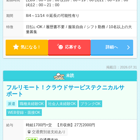
(1)09：00～18：00 (2)10：00～19：00 (3)11：00～20：00
勤務時間
(4)12：00～21：00
8/4～11/14 ※延長の可能性有り
期間
日払いOK
/
履歴書不要
/
服装自由
/
シフト勤務
/
10名以上の大
特徴
量募集
気になる！
応募する
詳細へ
掲載日：2026.07.31
未読
フルリモート！クラウドサービステクニカルサ
ポート
派遣
職種未経験OK
社会人未経験OK
ブランクOK
WEB登録・面接OK
時給1700円+交 【月収例】27万2000円
給与
交通費別途支給あり