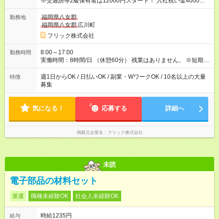
※交通誘導2級保有者は12000円スタート！ 入社祝い金4000円
【試用期間】試用期間なし
福岡県八女郡
勤務地
福岡県八女郡
広川町
フリック株式会社
8:00～17:00
勤務時間
実働時間：8時間/日 （休憩60分） 残業はありません。 ※短期の
募集は行っておりません。予めご了承くださいませ。
週1日からOK / 日払いOK / 副業・WワークOK / 10名以上の大量
特徴
募集
気になる！
応募する
詳細へ
掲載元企業名
フリック株式会社
未読
電子部品の材料セット
派遣
職種未経験OK
社会人未経験OK
時給1235円
給与