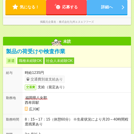
気になる！
応募する
詳細へ
掲載元企業名
株式会社九州エヌエフフーズ
未読
製品の荷受けや検査作業
派遣
職種未経験OK
社会人未経験OK
時給1235円
給与
交通費別途支給あり
支給（規定あり）
交通費
福岡県八女郡
勤務地
西牟田駅
広川町
8：15～17：15（休憩60分） ※生産状況により月20～40時間程
勤務時間
度残業あり