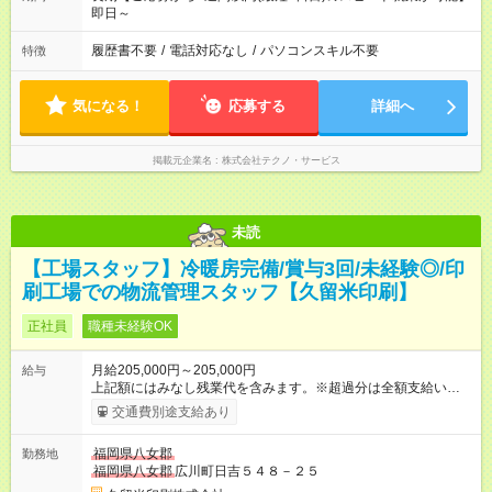
即日～
履歴書不要
/
電話対応なし
/
パソコンスキル不要
特徴
気になる！
応募する
詳細へ
掲載元企業名
株式会社テクノ・サービス
未読
【工場スタッフ】冷暖房完備/賞与3回/未経験◎/印
刷工場での物流管理スタッフ【久留米印刷】
正社員
職種未経験OK
月給205,000円～205,000円
給与
上記額にはみなし残業代を含みます。※超過分は全額支給いたし
ます。 みなし残業代 20,000円／月 みなし残業時間 15時間／月
交通費別途支給あり
基本給：185,000円 固定残業代：20,000円 〇達成金あり：出荷
件数などの目標値を達成した場合に支給 【試用期間】試用期間
福岡県八女郡
勤務地
あり 試用期間の長さ：3ヶ月 雇用形態、給与は本採用時と同じ
福岡県八女郡
広川町日吉５４８－２５
です。