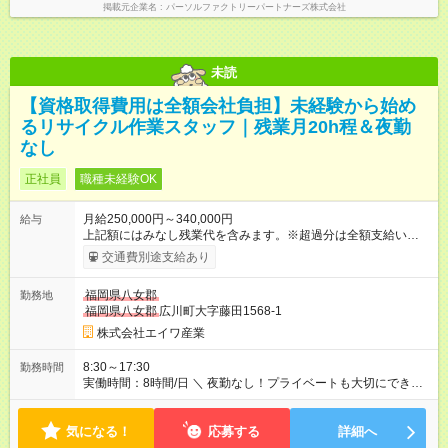
掲載元企業名
パーソルファクトリーパートナーズ株式会社
未読
【資格取得費用は全額会社負担】未経験から始め
るリサイクル作業スタッフ｜残業月20h程＆夜勤
なし
正社員
職種未経験OK
月給250,000円～340,000円
給与
上記額にはみなし残業代を含みます。※超過分は全額支給いたし
ます。 みなし残業代 9,600円 ～ 13,000円／月 みなし残業時間 5
交通費別途支給あり
時間／月 【給与にプラスしてもらえる手当】 ■通勤手当（月3万
円まで） ■時間外手当（超過分） ■役職手当 ■資格手当 【賞与】
福岡県八女郡
勤務地
年2回（7月・12月）★昨年度実績：3ヶ月分 【昇給】 年1回（2
福岡県八女郡
広川町大字藤田1568-1
月） 【入社時の想定年収】 年収375万円～500万円 【社員の年
収例】 年収520万円／51歳 年収460万円／32歳 【試用期間】試
株式会社エイワ産業
用期間あり 試用期間の長さ：6ヶ月 雇用形態、給与は本採用時
と同じです。
8:30～17:30
勤務時間
実働時間：8時間/日 ＼ 夜勤なし！プライベートも大切にできる
働き方 ／ 8:30～17:30（実働8時間／休憩60分） ◎平均残業時間
は月20時間程度です。 仕事終わりの時間も大切にしながら、無
気になる！
理なく働ける環境です。
応募する
詳細へ