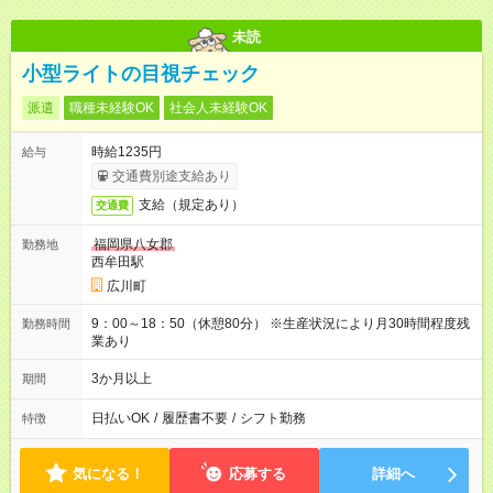
未読
小型ライトの目視チェック
派遣
職種未経験OK
社会人未経験OK
時給1235円
給与
交通費別途支給あり
支給（規定あり）
交通費
福岡県八女郡
勤務地
西牟田駅
広川町
9：00～18：50（休憩80分） ※生産状況により月30時間程度残
勤務時間
業あり
3か月以上
期間
日払いOK
/
履歴書不要
/
シフト勤務
特徴
気になる！
応募する
詳細へ