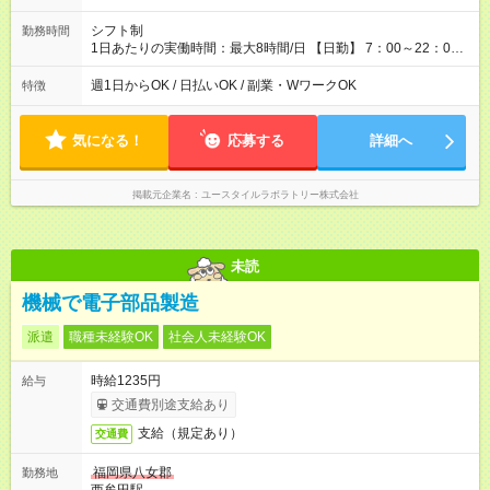
シフト制
勤務時間
1日あたりの実働時間：最大8時間/日 【日勤】 7：00～22：00
の間で4～8時間勤務（休憩時間は法定通り） ※週1日～OK ／ 1
日4時間から勤務OK ／ 夜勤なし ＊＊ 勤務時間例 ＊＊ ■7時
週1日からOK / 日払いOK / 副業・WワークOK
特徴
から11時 ■9時から18時 ■17時から21時 など ※訪問先により
変動 ※曜日固定（毎週同じ曜日勤務）
気になる！
応募する
詳細へ
掲載元企業名
ユースタイルラボラトリー株式会社
未読
機械で電子部品製造
派遣
職種未経験OK
社会人未経験OK
時給1235円
給与
交通費別途支給あり
支給（規定あり）
交通費
福岡県八女郡
勤務地