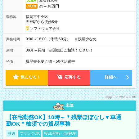
交通費支給
交通費
25～30万円
月収例
福岡市中央区
勤務地
天神駅から徒歩8分
ソフトウェア会社
9:00～18:00（休憩:60分） ※残業少なめ
勤務時間
09月～長期 ※開始日ご相談ください！
期間
履歴書不要
/
40～50代活躍中
特徴
気になる！
応募する
詳細へ
掲載日：2026.08.06
未読
【在宅勤務OK】10時～＊残業ほぼなし▼車通
勤OK＊柚須での貿易事務
派遣
ブランクOK
WEB登録・面接OK