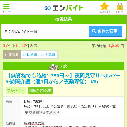
0
メニュー
気になる！
ログイン
検索結果
条件の変更
八女郡のバイト一覧
17
1,250
件中
1
～
17
件表示
平均時給:
円
新着順
時給順
人気順
未読
【無資格でも時給1,780円～】夜間見守りヘルパー
✨訪問介護（週1日から／夜勤専従） /Jb
アルバイト
職種未経験OK
時給1,780円～
給与
時給1,780円以上 ※交通費一部支給（既定あり） ※経験・能力を
考慮して決定します 【収入例】 週1回勤務の場合：1,780円×8時
交通費別途支給あり
間×4回=5万6,960円 週3回勤務の場合：1,780円×8時間×12回
=17万0,880円 【試用期間】試用期間あり 試用期間の長さ：2ヶ
福岡県八女郡
勤務地
月 ※ 雇用形態と給与に、本採用時と異なる部分があります。 雇