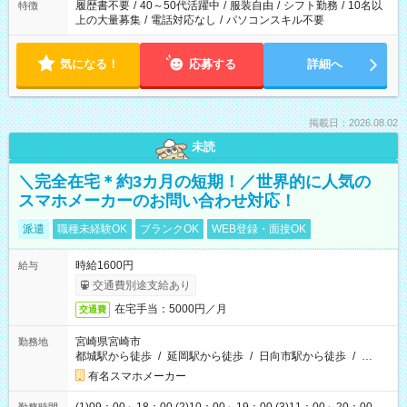
合は応募できません。
履歴書不要
/
40～50代活躍中
/
服装自由
/
シフト勤務
/
10名以
特徴
上の大量募集
/
電話対応なし
/
パソコンスキル不要
気になる！
応募する
詳細へ
掲載日：2026.08.02
未読
＼完全在宅＊約3カ月の短期！／世界的に人気の
スマホメーカーのお問い合わせ対応！
派遣
職種未経験OK
ブランクOK
WEB登録・面接OK
時給1600円
給与
交通費別途支給あり
在宅手当：5000円／月
交通費
宮崎県宮崎市
勤務地
都城駅から徒歩
/
延岡駅から徒歩
/
日向市駅から徒歩
/
…
有名スマホメーカー