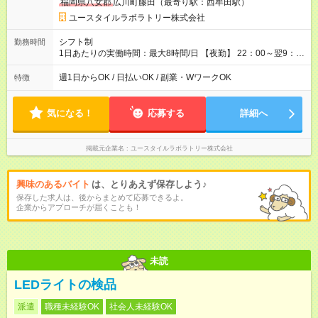
福岡県八女郡
広川町藤田（最寄り駅：西牟田駅）
用形態：本採用時と同じです。 給与：時給 1,490円以上
ユースタイルラボラトリー株式会社
シフト制
勤務時間
1日あたりの実働時間：最大8時間/日 【夜勤】 22：00～翌9：
00 ※週1日～OK ／ 夜勤専従 ＊＊ 勤務時間例 ＊＊ ■22時か
ら翌7時 ■23時から翌8時 ■24時から翌9時 など ※上記の時間
週1日からOK / 日払いOK / 副業・WワークOK
特徴
内で8時間勤務（休憩1時間）ご利用者様により、時間は異なり
ます。 ※曜日固定（毎週同じ曜日での勤務となります）
気になる！
応募する
詳細へ
掲載元企業名
ユースタイルラボラトリー株式会社
興味のあるバイト
は、とりあえず保存しよう♪
保存した求人は、後からまとめて応募できるよ。
企業からアプローチが届くことも！
未読
LEDライトの検品
派遣
職種未経験OK
社会人未経験OK