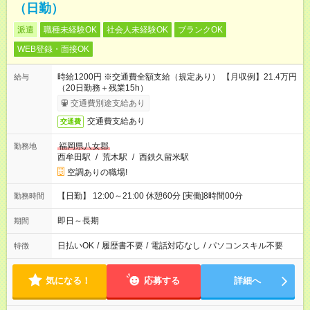
（日勤）
派遣
職種未経験OK
社会人未経験OK
ブランクOK
WEB登録・面接OK
時給1200円 ※交通費全額支給（規定あり） 【月収例】21.4万円
給与
（20日勤務＋残業15h）
交通費別途支給あり
交通費支給あり
交通費
福岡県八女郡
勤務地
西牟田駅
/
荒木駅
/
西鉄久留米駅
空調ありの職場!
【日勤】 12:00～21:00 休憩60分 [実働]8時間00分
勤務時間
即日～長期
期間
日払いOK
/
履歴書不要
/
電話対応なし
/
パソコンスキル不要
特徴
気になる！
応募する
詳細へ