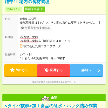
躍中/工場内の食材調理
アルバイト
職種未経験OK
時給1,100円～
給与
※試用期間は3ヶ月で、その間の条件に変更はありません。 【試
用期間】試用期間あり 試用期間の長さ：3ヶ月 雇用形態、給与
交通費別途支給あり
は本採用時と同じです。
福岡県八女郡
勤務地
福岡県八女郡
広川町日吉５４８－１８
株式会社九州エヌエフフーズ
シフト制
勤務時間
1日あたりの実働時間：最大7時間/日
気になる！
応募する
詳細へ
掲載元企業名
株式会社九州エヌエフフーズ
未読
<タイパ抜群>加工食品の除水・パック詰め作業