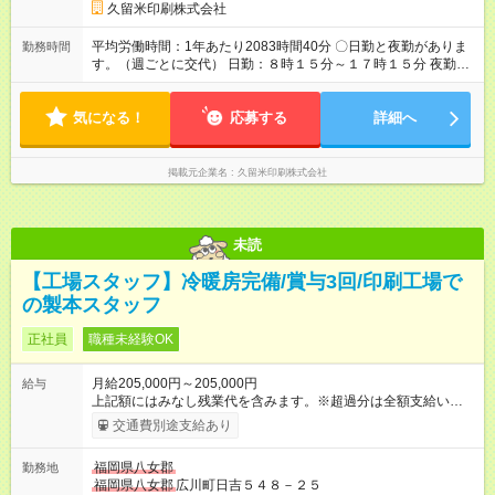
久留米印刷株式会社
平均労働時間：1年あたり2083時間40分 〇日勤と夜勤がありま
勤務時間
す。（週ごとに交代） 日勤：８時１５分～１７時１５分 夜勤：
２０時３０分～翌朝５時３０分 ※深夜勤務は１８歳以上のみ。
平均労働時間：1年あたり2083時間40分 〇日勤と夜勤がありま
気になる！
す。（週ごとに交代） 日勤：８時１５分～１７時１５分 夜勤：
応募する
詳細へ
２０時３０分～翌朝５時３０分 ※深夜勤務は１８歳以上のみ。
掲載元企業名
久留米印刷株式会社
未読
【工場スタッフ】冷暖房完備/賞与3回/印刷工場で
の製本スタッフ
正社員
職種未経験OK
月給205,000円～205,000円
給与
上記額にはみなし残業代を含みます。※超過分は全額支給いたし
ます。 みなし残業代 20,000円／月 みなし残業時間 15時間／月
交通費別途支給あり
基本給：185,000円 固定残業代：20,000円 〇達成金あり：製造
売上などの目標値を達成した場合に支給 【試用期間】試用期間
福岡県八女郡
勤務地
あり 試用期間の長さ：3ヶ月 雇用形態、給与は本採用時と同じ
福岡県八女郡
広川町日吉５４８－２５
です。