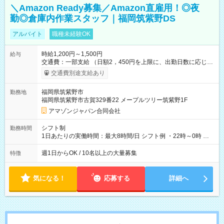
＼Amazon Ready募集／Amazon直雇用！◎夜
勤◎倉庫内作業スタッフ｜福岡筑紫野DS
アルバイト
職種未経験OK
時給1,200円～1,500円
給与
交通費：一部支給 （日額2，450円を上限に、出勤日数に応じて
実費支給） ※22:00～翌5:00までは時給25%UP！ ■給与前払い
交通費別途支給あり
制度あり ※前払い額の上限あり、手数料無料（Amazon負担）
そのほか所定の条件が適用されます 【試用期間】試用期間なし
福岡県筑紫野市
勤務地
福岡県筑紫野市古賀329番22 メープルツリー筑紫野1F
アマゾンジャパン合同会社
シフト制
勤務時間
1日あたりの実働時間：最大8時間/日 シフト例 ・22時～0時 入
社後、就業可能シフトをご確認の上、申請してください。
週1日からOK / 10名以上の大量募集
特徴
気になる！
応募する
詳細へ