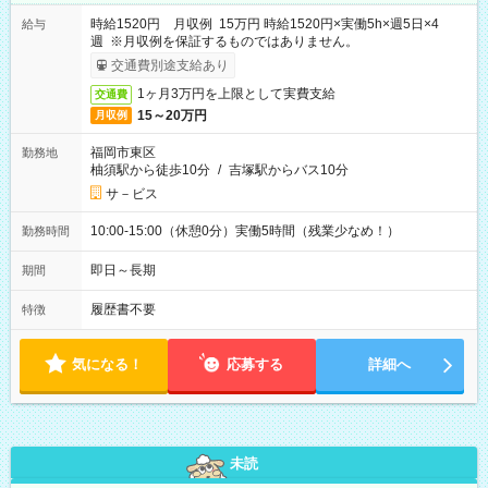
時給1520円 月収例 15万円 時給1520円×実働5h×週5日×4
給与
週 ※月収例を保証するものではありません。
交通費別途支給あり
1ヶ月3万円を上限として実費支給
交通費
15～20万円
月収例
福岡市東区
勤務地
柚須駅から徒歩10分
/
吉塚駅からバス10分
サ－ビス
10:00-15:00（休憩0分）実働5時間（残業少なめ！）
勤務時間
即日～長期
期間
履歴書不要
特徴
気になる！
応募する
詳細へ
未読