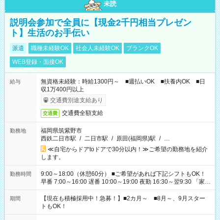
未読
説明会参加で全員に【現金2千円相当プレゼン
ト】生活のお手伝い
派遣
職種未経験OK
社会人未経験OK
ブランクOK
WEB登録・面接OK
無資格未経験：時給1300円～ ■週払いOK ■扶養内OK ■日
給与
収1万400円以上
交通費別途支給あり
交通費全額支給
交通費
福岡県筑紫野市
勤務地
西鉄二日市駅
/
二日市駅
/
原田(福岡県)駅
/
…
≪自宅からドアtoドアで30分以内！≫ご希望の勤務地を紹介
します。
9:00～18:00（休憩60分） ■ご希望があれば下記シフトもOK！
勤務時間
早番 7:00～16:00 遅番 10:00～19:00 夜勤 16:30～翌9:30 「家族
と休みを合わせたい」 「余裕を持って夕飯の準備がしたい」
「できれば残業はしたくない」 など、ご希望を教えてください
【現在も積極採用中！急募！】■2カ月～ ■8月～、9月スター
期間
ね。 ※Wワーク希望の方へ 今ご覧のお仕事で希望する勤務時間
トもOK！
と、もう1つのお仕事の勤務時間。 合計で週40時間を超える場