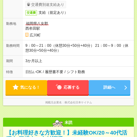
交通費別途支給あり
支給（規定あり）
交通費
福岡県八女郡
勤務地
西牟田駅
広川町
9：00～21：00（休憩30分+50分+40分） 21：00～9：00（休
勤務時間
憩30分+50分+40分）
3か月以上
期間
日払いOK
/
履歴書不要
/
シフト勤務
特徴
気になる！
応募する
詳細へ
掲載元企業名
株式会社日本ケイテム
未読
【お料理好きな方歓迎！】未経験OK/20～40代活