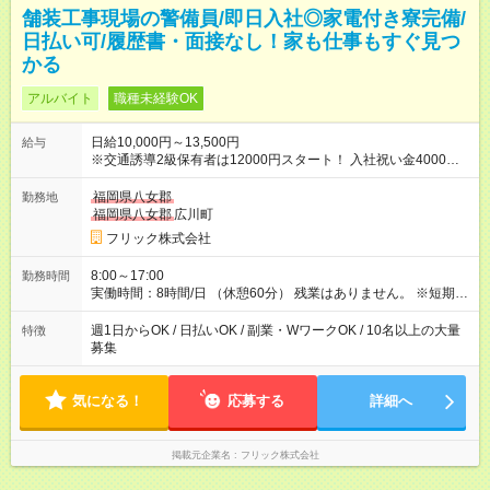
舗装工事現場の警備員/即日入社◎家電付き寮完備/
日払い可/履歴書・面接なし！家も仕事もすぐ見つ
かる
アルバイト
職種未経験OK
日給10,000円～13,500円
給与
※交通誘導2級保有者は12000円スタート！ 入社祝い金4000円
【試用期間】試用期間なし
福岡県八女郡
勤務地
福岡県八女郡
広川町
フリック株式会社
8:00～17:00
勤務時間
実働時間：8時間/日 （休憩60分） 残業はありません。 ※短期の
募集は行っておりません。予めご了承くださいませ。
週1日からOK / 日払いOK / 副業・WワークOK / 10名以上の大量
特徴
募集
気になる！
応募する
詳細へ
掲載元企業名
フリック株式会社