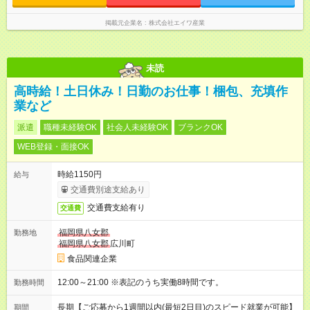
掲載元企業名
株式会社エイワ産業
未読
高時給！土日休み！日勤のお仕事！梱包、充填作
業など
派遣
職種未経験OK
社会人未経験OK
ブランクOK
WEB登録・面接OK
時給1150円
給与
交通費別途支給あり
交通費支給有り
交通費
福岡県八女郡
勤務地
福岡県八女郡
広川町
食品関連企業
12:00～21:00 ※表記のうち実働8時間です。
勤務時間
長期【ご応募から1週間以内(最短2日目)のスピード就業が可能】
期間