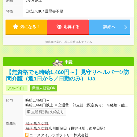
3か月以上
期間
日払いOK
/
履歴書不要
特徴
気になる！
応募する
詳細へ
掲載元企業名
株式会社日本ケイテム
未読
【無資格でも時給1,460円～】見守りヘルパー✨訪
問介護（週1日から／日勤のみ） /Ja
アルバイト
職種未経験OK
時給1,460円～
給与
時給1,460円以上 ※交通費一部支給（既定あり） ※経験・能力を
考慮して決定します 【収入例】 週1回勤務の場合：1,460円×8時
交通費別途支給あり
間×4回=4万6,720円 週3回勤務の場合：1,460円×8時間×12回
=14万0,160円 週5回勤務の場合：1,460円×8時間×20回=23万
福岡県八女郡
勤務地
3,600円 【試用期間】試用期間あり 試用期間の長さ：2ヶ月
福岡県八女郡
広川町藤田（最寄り駅：西牟田駅）
※ 雇用形態と給与に、本採用時と異なる部分があります。 雇用
形態：本採用時と同じです。 給与：時給 1,060円以上
ユースタイルラボラトリー株式会社