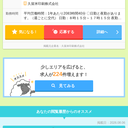
久留米印刷株式会社
平均労働時間：1年あたり2083時間40分 〇日勤と夜勤がありま
勤務時間
す。（週ごとに交代） 日勤：８時１５分～１７時１５分 夜勤：
２０時３０分～翌朝５時３０分 ※深夜勤務は１８歳以上のみ。
平均労働時間：1年あたり2083時間40分 〇日勤と夜勤がありま
気になる！
す。（週ごとに交代） 日勤：８時１５分～１７時１５分 夜勤：
応募する
詳細へ
２０時３０分～翌朝５時３０分 ※深夜勤務は１８歳以上のみ。
掲載元企業名
久留米印刷株式会社
少しエリアを広げると、
224
求人が
件増えます！
見てみる
あなたの閲覧履歴からのオススメ
掲載日：2026.08.06