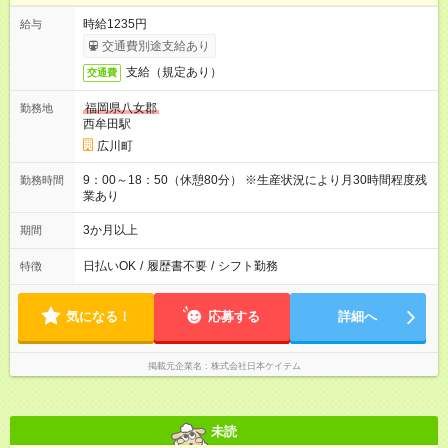
時給1235円
給与
交通費別途支給あり
支給（規定あり）
交通費
福岡県八女郡
勤務地
西牟田駅
広川町
9：00～18：50（休憩80分） ※生産状況により月30時間程度残
勤務時間
業あり
3か月以上
期間
日払いOK
/
履歴書不要
/
シフト勤務
特徴
気になる！
応募する
詳細へ
掲載元企業名
株式会社日本ケイテム
未読