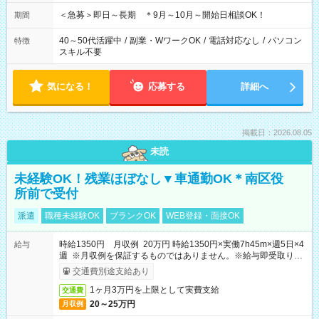
＜急募＞即日～長期 ＊9月～10月～開始日相談OK！
期間
40～50代活躍中
/
副業・WワークOK
/
電話対応なし
/
パソコン
特徴
スキル不要
気になる！
応募する
詳細へ
掲載日：2026.08.05
未読
未経験OK！残業ほぼなし▼車通勤OK＊南区役
所前で受付
派遣
職種未経験OK
ブランクOK
WEB登録・面接OK
時給1350円 月収例 20万円 時給1350円×実働7h45m×週5日×4
給与
週 ※月収例を保証するものではありません。※給与即受取りサ
ービス利用可（利用条件有）
交通費別途支給あり
1ヶ月3万円を上限として実費支給
交通費
20～25万円
月収例