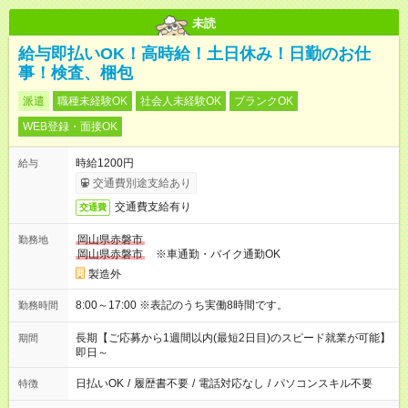
未読
給与即払いOK！高時給！土日休み！日勤のお仕
事！検査、梱包
派遣
職種未経験OK
社会人未経験OK
ブランクOK
WEB登録・面接OK
時給1200円
給与
交通費別途支給あり
交通費支給有り
交通費
岡山県赤磐市
勤務地
岡山県赤磐市
※車通勤・バイク通勤OK
製造外
8:00～17:00 ※表記のうち実働8時間です。
勤務時間
長期【ご応募から1週間以内(最短2日目)のスピード就業が可能】
期間
即日～
日払いOK
/
履歴書不要
/
電話対応なし
/
パソコンスキル不要
特徴