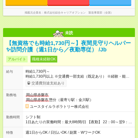
掲載元企業名
株式会社綜合キャリアオプション 製造事業部（全国）
未読
【無資格でも時給1,730円～】夜間見守りヘルパー
✨訪問介護（週1日から／夜勤専従） /Jb
アルバイト
職種未経験OK
時給1,730円～
給与
時給1,730円以上 ※交通費一部支給（既定あり） ※経験・能力を
考慮して決定します 【収入例】 週1回勤務の場合：1,730円×8時
交通費別途支給あり
間×4回=5万5,360円 週3回勤務の場合：1,730円×8時間×12回
=16万6,080円 【試用期間】試用期間あり 試用期間の長さ：2ヶ
岡山県赤磐市
勤務地
月 ※ 雇用形態と給与に、本採用時と異なる部分があります。 雇
岡山県赤磐市
惣分（最寄り駅：金川駅）
用形態：本採用時と同じです。 給与：時給 1,480円以上
ユースタイルラボラトリー株式会社
シフト制
勤務時間
1日あたりの実働時間：最大8時間/日 【夜勤】 22：00～翌9：
00 ※週1日～OK ／ 夜勤専従 ＊＊ 勤務時間例 ＊＊ ■22時か
ら翌7時 ■23時から翌8時 ■24時から翌9時 など ※上記の時間
週1日からOK / 日払いOK / 副業・WワークOK
特徴
内で8時間勤務（休憩1時間）ご利用者様により、時間は異なり