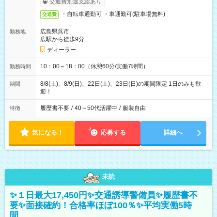
交通費別途支給あり
・自転車通勤可 ・車通勤可(駐車場無料)
交通費
広島県呉市
勤務地
広駅から徒歩9分
ディーラー
10：00～18：00（休憩60分/実働7時間）
勤務時間
8/8(土)、8/9(日)、22日(土)、23日(日)の期間限定 1日のみも歓
期間
迎！
履歴書不要
/
40～50代活躍中
/
服装自由
特徴
気になる！
応募する
詳細へ
未読
✨１日最大17,450円✨交通誘導警備員✨履歴書不
要✨面接確約！合格率ほぼ100％✨平均実働5時
間