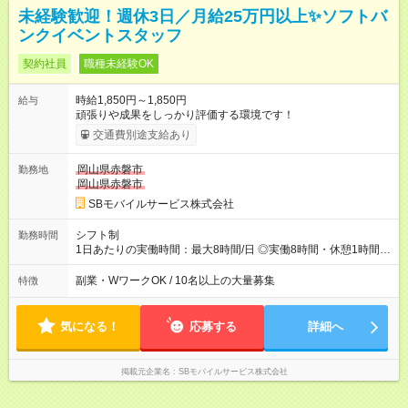
未経験歓迎！週休3日／月給25万円以上✨ソフトバ
ンクイベントスタッフ
契約社員
職種未経験OK
時給1,850円～1,850円
給与
頑張りや成果をしっかり評価する環境です！
交通費別途支給あり
岡山県赤磐市
勤務地
岡山県赤磐市
SBモバイルサービス株式会社
シフト制
勤務時間
1日あたりの実働時間：最大8時間/日 ◎実働8時間・休憩1時間 ◎
残業は月平均5時間程度です
副業・WワークOK / 10名以上の大量募集
特徴
気になる！
応募する
詳細へ
掲載元企業名
SBモバイルサービス株式会社