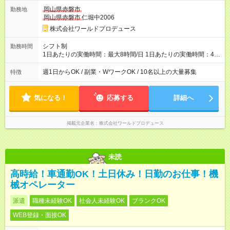
岡山県赤磐市
勤務地
岡山県赤磐市
仁堀中2006
株式会社ワールドプロデュース
シフト制
勤務時間
1日あたりの実働時間：最大8時間/日 1日あたりの実働時間：4時
間～8時間 土日祝日のみ 長期休暇は毎日営業
週1日からOK / 副業・WワークOK / 10名以上の大量募集
特徴
気になる！
応募する
詳細へ
掲載元企業名
株式会社ワールドプロデュース
未読
高時給！車通勤OK！土日休み！日勤のお仕事！機
械オペレーター
派遣
職種未経験OK
社会人未経験OK
ブランクOK
WEB登録・面接OK