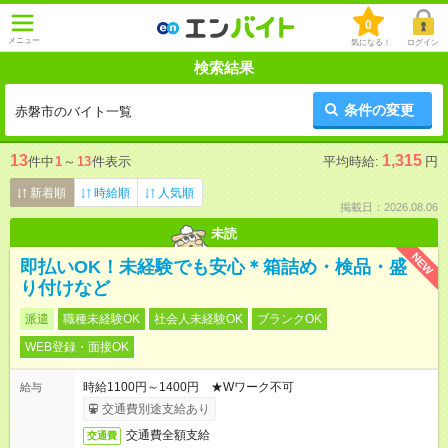
0
メニュー
気になる！
ログイン
検索結果
条件の変更
赤磐市のバイト一覧
13
1,315
件中
1
～
13
件表示
平均時給:
円
新着順
時給順
人気順
掲載日：2026.08.06
未読
NEW
即払いOK！未経験でも安心＊箱詰め・検品・盛
り付けなど
派遣
職種未経験OK
社会人未経験OK
ブランクOK
WEB登録・面接OK
時給1100円～1400円 ★Wワーク不可
給与
交通費別途支給あり
交通費全額支給
交通費