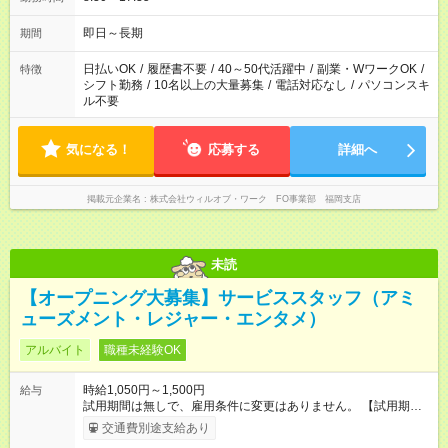
即日～長期
期間
日払いOK
/
履歴書不要
/
40～50代活躍中
/
副業・WワークOK
/
特徴
シフト勤務
/
10名以上の大量募集
/
電話対応なし
/
パソコンスキ
ル不要
気になる！
応募する
詳細へ
掲載元企業名
株式会社ウィルオブ・ワーク FO事業部 福岡支店
未読
【オープニング大募集】サービススタッフ（アミ
ューズメント・レジャー・エンタメ）
アルバイト
職種未経験OK
時給1,050円～1,500円
給与
試用期間は無しで、雇用条件に変更はありません。 【試用期
間】試用期間なし
交通費別途支給あり