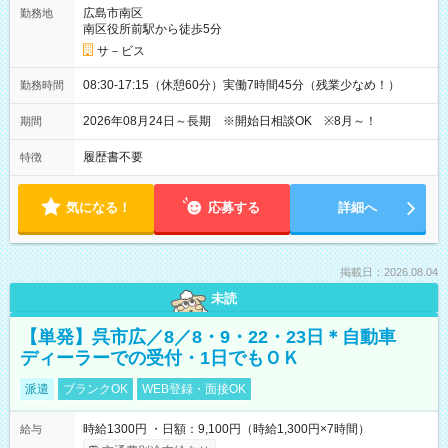
広島市南区
勤務地
南区役所前駅から徒歩5分
サ－ビス
08:30-17:15（休憩60分）実働7時間45分（残業少なめ！）
勤務時間
2026年08月24日～長期 ※開始日相談OK ※8月～！
期間
履歴書不要
特徴
気になる！
応募する
詳細へ
掲載日：2026.08.04
未読
【単発】呉市広／8／8・9・22・23日＊自動車
ディーラーでの受付・1日でもＯＫ
派遣
ブランクOK
WEB登録・面接OK
時給1300円 ・日額：9,100円（時給1,300円×7時間）
給与