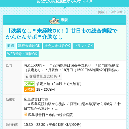
あなたの閲覧履歴からのオススメ
掲載日：2026.08.06
未読
【残業なし＊未経験OK！】廿日市の総合病院で
かんたんサポ＊介助なし
派遣
職種未経験OK
社会人未経験OK
ブランクOK
WEB登録・面接OK
時給1500円～ ＊22時以降は深夜手当あり ＊給与前払制度
給与
（規定あり）＊月収例：18万円（1500円×6時間×20日勤務の場
合）
交通費別途支給あり
規定支給（2㎞以上で支給有）
交通費
15～20万円
月収例
広島県廿日市市
勤務地
ＪＡ広島病院前駅から徒歩
/
阿品(山陽本線)駅から車6分
/
廿
日市駅から車9分
/
…
広島県廿日市市内の総合病院
15:30～22:30（実働6時間 休憩60分）
勤務時間