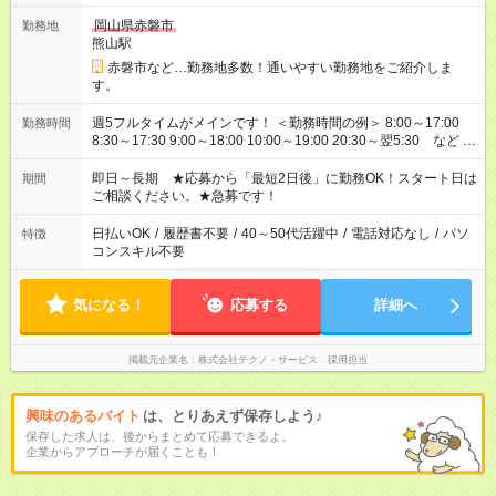
岡山県赤磐市
勤務地
熊山駅
赤磐市など…勤務地多数！通いやすい勤務地をご紹介しま
す。
週5フルタイムがメインです！ ＜勤務時間の例＞ 8:00～17:00
勤務時間
8:30～17:30 9:00～18:00 10:00～19:00 20:30～翌5:30 など ★
その他にも勤務時間多数！ 日勤のみ、残業なし、交替制など
ご希望を教えてください！
即日～長期 ★応募から「最短2日後」に勤務OK！スタート日は
期間
ご相談ください。★急募です！
日払いOK
/
履歴書不要
/
40～50代活躍中
/
電話対応なし
/
パソ
特徴
コンスキル不要
気になる！
応募する
詳細へ
掲載元企業名
株式会社テクノ・サービス 採用担当
興味のあるバイト
は、とりあえず保存しよう♪
保存した求人は、後からまとめて応募できるよ。
企業からアプローチが届くことも！