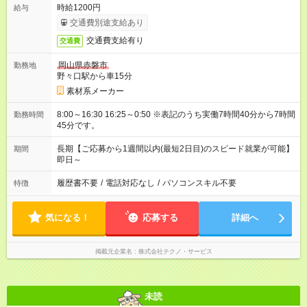
時給1200円
給与
交通費別途支給あり
交通費支給有り
交通費
岡山県赤磐市
勤務地
野々口駅から車15分
素材系メーカー
8:00～16:30 16:25～0:50 ※表記のうち実働7時間40分から7時間
勤務時間
45分です。
長期【ご応募から1週間以内(最短2日目)のスピード就業が可能】
期間
即日～
履歴書不要
/
電話対応なし
/
パソコンスキル不要
特徴
気になる！
応募する
詳細へ
掲載元企業名
株式会社テクノ・サービス
未読