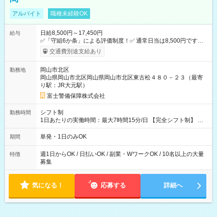
アルバイト
職種未経験OK
日給8,500円～17,450円
給与
✅「守組6か条」による評価制度！✅ 通常日当は8,500円ですが
上記評価制度により「S級隊員」と認定されれば10,000円の日当
交通費別途支給あり
を支給します。 (1)上記勤務者が交通2級資格者の場合10,000円
+1500円＝11,500円 (2)上記現場が深夜の場合 11,500×1.25＝
岡山市北区
勤務地
14,375円 (3)上記現場が日祝深夜の場合 17,250円 (4)上記勤務
岡山県岡山市北区岡山県岡山市北区東古松４８０－２３（最寄
者が現場までの運転者の場合17,250+200円＝17,450円 -----------
り駅：JR大元駅）
------------------------------- *最高日当額 17,450円* （実働時間5
時間の場合、時給3,490円） ------------------------------------------ よ
富士警備保障株式会社
り上位の資格取得やリーダー手当を取得すると ”さらに”加算さ
れます！ ※日当支給時振込手数料等は一切ありません。 【試用
シフト制
勤務時間
期間】試用期間なし
1日あたりの実働時間：最大7時間15分/日 【完全シフト制】 例
(1) 8：00~17:00（休憩１h） 例(2) 13:00~16:00（早上がりでも
全額支給！） 例(3) 21:00~5:00（夜勤なら日当1.25倍！！）
単発・1日のみOK
期間
週1日からOK / 日払いOK / 副業・WワークOK / 10名以上の大量
特徴
募集
気になる！
応募する
詳細へ