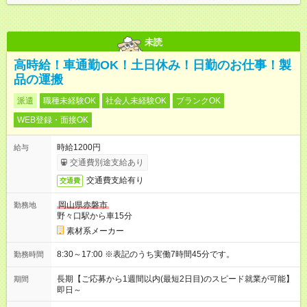
未読
高時給！車通勤OK！土日休み！日勤のお仕事！製
品の運搬
派遣
職種未経験OK
社会人未経験OK
ブランクOK
WEB登録・面接OK
時給1200円
給与
交通費別途支給あり
交通費支給有り
交通費
岡山県赤磐市
勤務地
野々口駅から車15分
素材系メーカー
8:30～17:00 ※表記のうち実働7時間45分です。
勤務時間
長期【ご応募から1週間以内(最短2日目)のスピード就業が可能】
期間
即日～