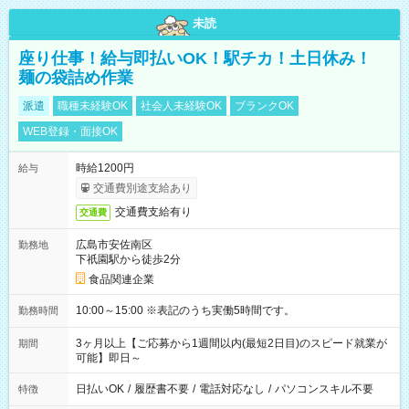
未読
座り仕事！給与即払いOK！駅チカ！土日休み！
麺の袋詰め作業
派遣
職種未経験OK
社会人未経験OK
ブランクOK
WEB登録・面接OK
時給1200円
給与
交通費別途支給あり
交通費支給有り
交通費
広島市安佐南区
勤務地
下祇園駅から徒歩2分
食品関連企業
10:00～15:00 ※表記のうち実働5時間です。
勤務時間
3ヶ月以上【ご応募から1週間以内(最短2日目)のスピード就業が
期間
可能】即日～
日払いOK
/
履歴書不要
/
電話対応なし
/
パソコンスキル不要
特徴