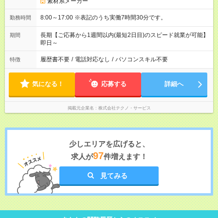
素材系メーカー
8:00～17:00 ※表記のうち実働7時間30分です。
勤務時間
長期【ご応募から1週間以内(最短2日目)のスピード就業が可能】
期間
即日～
履歴書不要
/
電話対応なし
/
パソコンスキル不要
特徴
気になる！
応募する
詳細へ
掲載元企業名
株式会社テクノ・サービス
少しエリアを広げると、
97
求人が
件増えます！
見てみる