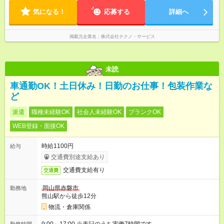
気になる！
応募する
詳細へ
掲載元企業名
株式会社テクノ・サービス
未読
車通勤OK！土日休み！日勤のお仕事！包装作業な
ど
派遣
職種未経験OK
社会人未経験OK
ブランクOK
WEB登録・面接OK
時給1100円
給与
交通費別途支給あり
交通費支給有り
交通費
岡山県赤磐市
勤務地
熊山駅から徒歩12分
物流・倉庫関係