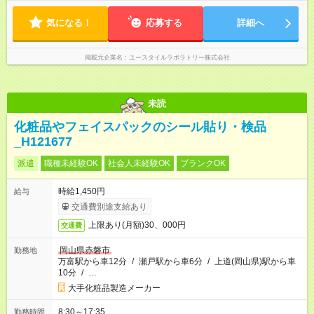
ます。 ※曜日固定（毎週同じ曜日での勤務となります）
気になる！
応募する
詳細へ
掲載元企業名
ユースタイルラボラトリー株式会社
未読
化粧品やフェイスパックのシール貼り・検品
_H121677
派遣
職種未経験OK
社会人未経験OK
ブランクOK
時給1,450円
給与
交通費別途支給あり
上限あり(月額)30、000円
交通費
岡山県赤磐市
勤務地
万富駅から車12分
/
瀬戸駅から車6分
/
上道(岡山県)駅から車
10分
/
…
大手化粧品製造メーカー
8:30～17:35
勤務時間