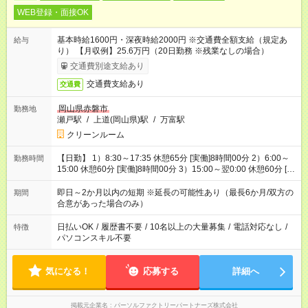
WEB登録・面接OK
基本時給1600円・深夜時給2000円 ※交通費全額支給（規定あ
給与
り） 【月収例】25.6万円（20日勤務 ※残業なしの場合）
交通費別途支給あり
交通費支給あり
交通費
岡山県赤磐市
勤務地
瀬戸駅
/
上道(岡山県)駅
/
万富駅
クリーンルーム
【日勤】 1）8:30～17:35 休憩65分 [実働]8時間00分 2）6:00～
勤務時間
15:00 休憩60分 [実働]8時間00分 3）15:00～翌0:00 休憩60分 [実
働]8時間00分
即日～2か月以内の短期 ※延長の可能性あり（最長6か月/双方の
期間
合意があった場合のみ）
日払いOK
/
履歴書不要
/
10名以上の大量募集
/
電話対応なし
/
特徴
パソコンスキル不要
気になる！
応募する
詳細へ
掲載元企業名
パーソルファクトリーパートナーズ株式会社