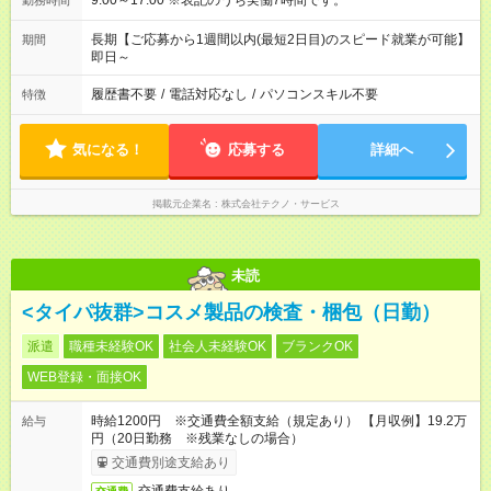
9:00～17:00 ※表記のうち実働7時間です。
勤務時間
長期【ご応募から1週間以内(最短2日目)のスピード就業が可能】
期間
即日～
履歴書不要
/
電話対応なし
/
パソコンスキル不要
特徴
気になる！
応募する
詳細へ
掲載元企業名
株式会社テクノ・サービス
未読
<タイパ抜群>コスメ製品の検査・梱包（日勤）
派遣
職種未経験OK
社会人未経験OK
ブランクOK
WEB登録・面接OK
時給1200円 ※交通費全額支給（規定あり） 【月収例】19.2万
給与
円（20日勤務 ※残業なしの場合）
交通費別途支給あり