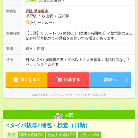
交通費支給あり
交通費
岡山県赤磐市
勤務地
瀬戸駅
/
牧山駅
/
玉柏駅
クリーンルーム
【日勤】 8:30～17:35 休憩65分 [実働]8時間00分 ※繁忙期のみ上
勤務時間
記お時間帯以外での勤務をお願いする場合があります。
即日～長期
期間
日払いOK
/
履歴書不要
/
10名以上の大量募集
/
電話対応なし
/
特徴
パソコンスキル不要
気になる！
応募する
詳細へ
掲載元企業名
パーソルファクトリーパートナーズ株式会社
未読
<タイパ抜群>梱包・検査（日勤）
派遣
職種未経験OK
社会人未経験OK
ブランクOK