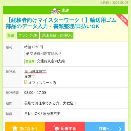
掲載日：2026.08.05
未読
NEW
【経験者向けマイスターワーク！】輸送用ゴム
部品のデータ入力・書類整理/日払いOK
派遣
ブランクOK
WEB登録・面接OK
時給1250円
給与
交通費別途支給あり
交通費規定内支給
交通費
岡山県赤磐市
勤務地
赤磐市
オフィスワーク系
08:00～17:00
勤務時間
長期でお仕事できる方、大歓迎！
期間
日払いOK
/
履歴書不要
特徴
気になる！
応募する
詳細へ