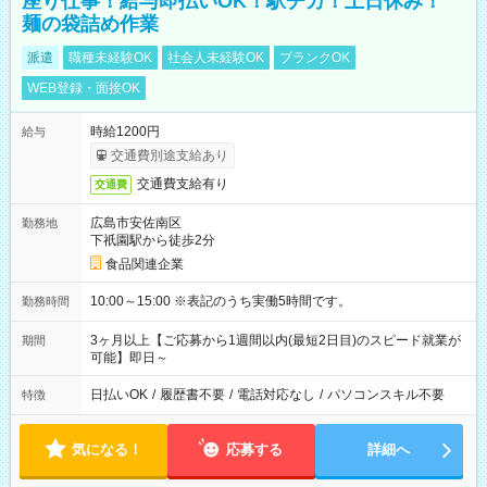
座り仕事！給与即払いOK！駅チカ！土日休み！
麺の袋詰め作業
派遣
職種未経験OK
社会人未経験OK
ブランクOK
WEB登録・面接OK
時給1200円
給与
交通費別途支給あり
交通費支給有り
交通費
広島市安佐南区
勤務地
下祇園駅から徒歩2分
食品関連企業
10:00～15:00 ※表記のうち実働5時間です。
勤務時間
3ヶ月以上【ご応募から1週間以内(最短2日目)のスピード就業が
期間
可能】即日～
日払いOK
/
履歴書不要
/
電話対応なし
/
パソコンスキル不要
特徴
気になる！
応募する
詳細へ