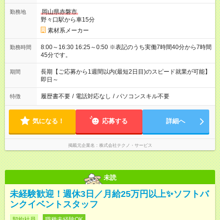
岡山県赤磐市
勤務地
野々口駅から車15分
素材系メーカー
8:00～16:30 16:25～0:50 ※表記のうち実働7時間40分から7時間
勤務時間
45分です。
長期【ご応募から1週間以内(最短2日目)のスピード就業が可能】
期間
即日～
履歴書不要
/
電話対応なし
/
パソコンスキル不要
特徴
気になる！
応募する
詳細へ
掲載元企業名
株式会社テクノ・サービス
未読
未経験歓迎！週休3日／月給25万円以上✨ソフトバ
ンクイベントスタッフ
契約社員
職種未経験OK