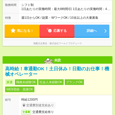
シフト制
勤務時間
1日あたりの実働時間：最大8時間/日 1日あたりの実働時間：4時
間～8時間 土日祝日のみ 長期休暇は毎日営業
週1日からOK / 副業・WワークOK / 10名以上の大量募集
特徴
気になる！
応募する
詳細へ
掲載元企業名
株式会社ワールドプロデュース
未読
高時給！車通勤OK！土日休み！日勤のお仕事！機
械オペレーター
派遣
職種未経験OK
社会人未経験OK
ブランクOK
WEB登録・面接OK
時給1200円
給与
交通費別途支給あり
交通費支給有り
交通費