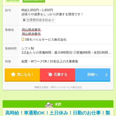
時給1,850円～1,850円
給与
頑張りや成果をしっかり評価する環境です！
交通費別途支給あり
岡山県赤磐市
勤務地
岡山県赤磐市
SBモバイルサービス株式会社
シフト制
勤務時間
1日あたりの実働時間：最大8時間/日 ◎実働8時間・休憩1時間 ◎
残業は月平均5時間程度です
副業・WワークOK / 10名以上の大量募集
特徴
気になる！
応募する
詳細へ
掲載元企業名
SBモバイルサービス株式会社
未読
高時給！車通勤OK！土日休み！日勤のお仕事！製