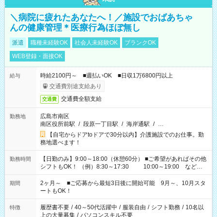
＼病院に疲れたあなたへ！／施設でおばあちゃ
んの健康管理＊医療行為ほぼ無し
派遣
職種未経験OK
社会人未経験OK
ブランクOK
WEB登録・面接OK
時給2100円～ ■週払いOK ■日収1万6800円以上
給与
交通費別途支給あり
交通費全額支給
交通費
広島市南区
勤務地
南区役所前駅
/
段原一丁目駅
/
海岸通駅
/
…
【自宅からドアtoドアで30分以内】介護施設でのお仕事。勤
務地選べます！
【日勤のみ】9:00～18:00（休憩60分） ■ご希望があればその他
勤務時間
シフトもOK！ （例）8:30～17:30 10:00～19:00 など
「家族とお休みを合わせたい」 「できれば残業はしたくない」
など、あなたのご希望に沿ったお仕事をご紹介します！ ※Wワ
2ヶ月～ ■ご応募から最短3日後に開始可能 9月～、10月スタ
期間
ーク希望の方へ 今ご覧のお仕事で希望する勤務時間と、もう1つ
ートもOK！
のお仕事の勤務時間。 合計で週40時間を超える場合は応募でき
ません
履歴書不要
/
40～50代活躍中
/
服装自由
/
シフト勤務
/
10名以
特徴
上の大量募集
/
パソコンスキル不要