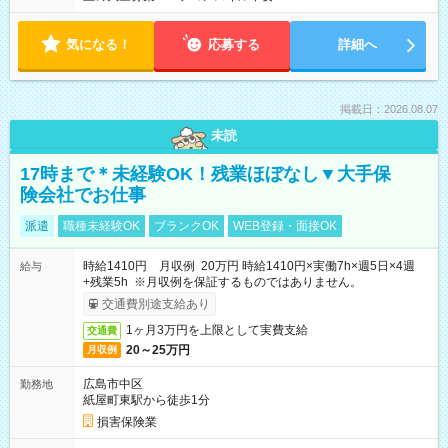
気になる！
応募する
詳細へ
掲載日：2026.08.07
未読
17時まで＊未経験OK！残業ほぼなし▼大手保
険会社でお仕事
派遣
職種未経験OK
ブランクOK
WEB登録・面接OK
時給1410円 月収例 20万円 時給1410円×実働7h×週5日×4週
給与
+残業5h ※月収例を保証するものではありません。
交通費別途支給あり
1ヶ月3万円を上限として実費支給
交通費
20～25万円
月収例
広島市中区
勤務地
紙屋町東駅から徒歩1分
損害保険業