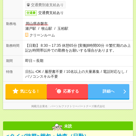
交通費別途支給あり
交通費支給あり
交通費
岡山県赤磐市
勤務地
瀬戸駅
/
牧山駅
/
玉柏駅
クリーンルーム
【日勤】 8:30～17:35 休憩65分 [実働]8時間00分 ※繁忙期のみ上
勤務時間
記お時間帯以外での勤務をお願いする場合があります。
即日～長期
期間
日払いOK
/
履歴書不要
/
10名以上の大量募集
/
電話対応なし
/
特徴
パソコンスキル不要
気になる！
応募する
詳細へ
掲載元企業名
パーソルファクトリーパートナーズ株式会社
未読