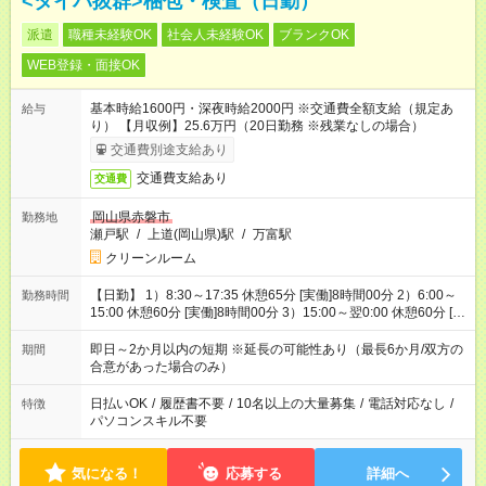
<タイパ抜群>梱包・検査（日勤）
派遣
職種未経験OK
社会人未経験OK
ブランクOK
WEB登録・面接OK
基本時給1600円・深夜時給2000円 ※交通費全額支給（規定あ
給与
り） 【月収例】25.6万円（20日勤務 ※残業なしの場合）
交通費別途支給あり
交通費支給あり
交通費
岡山県赤磐市
勤務地
瀬戸駅
/
上道(岡山県)駅
/
万富駅
クリーンルーム
【日勤】 1）8:30～17:35 休憩65分 [実働]8時間00分 2）6:00～
勤務時間
15:00 休憩60分 [実働]8時間00分 3）15:00～翌0:00 休憩60分 [実
働]8時間00分
即日～2か月以内の短期 ※延長の可能性あり（最長6か月/双方の
期間
合意があった場合のみ）
日払いOK
/
履歴書不要
/
10名以上の大量募集
/
電話対応なし
/
特徴
パソコンスキル不要
気になる！
応募する
詳細へ