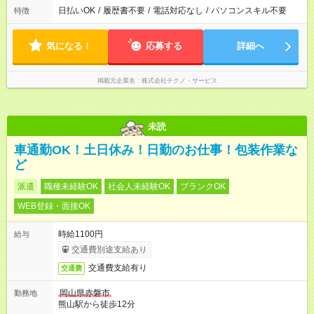
日払いOK
/
履歴書不要
/
電話対応なし
/
パソコンスキル不要
特徴
気になる！
応募する
詳細へ
掲載元企業名
株式会社テクノ・サービス
未読
車通勤OK！土日休み！日勤のお仕事！包装作業な
ど
派遣
職種未経験OK
社会人未経験OK
ブランクOK
WEB登録・面接OK
時給1100円
給与
交通費別途支給あり
交通費支給有り
交通費
岡山県赤磐市
勤務地
熊山駅から徒歩12分