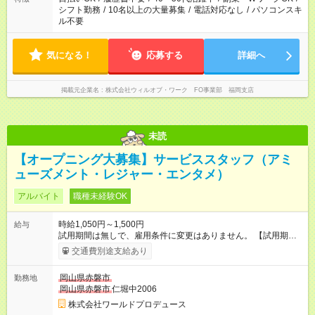
シフト勤務
/
10名以上の大量募集
/
電話対応なし
/
パソコンスキ
ル不要
気になる！
応募する
詳細へ
掲載元企業名
株式会社ウィルオブ・ワーク FO事業部 福岡支店
未読
【オープニング大募集】サービススタッフ（アミ
ューズメント・レジャー・エンタメ）
アルバイト
職種未経験OK
時給1,050円～1,500円
給与
試用期間は無しで、雇用条件に変更はありません。 【試用期
間】試用期間なし
交通費別途支給あり
岡山県赤磐市
勤務地
岡山県赤磐市
仁堀中2006
株式会社ワールドプロデュース