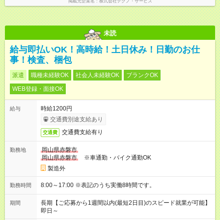
掲載元企業名
株式会社テクノ・サービス
未読
給与即払いOK！高時給！土日休み！日勤のお仕
事！検査、梱包
派遣
職種未経験OK
社会人未経験OK
ブランクOK
WEB登録・面接OK
時給1200円
給与
交通費別途支給あり
交通費支給有り
交通費
岡山県赤磐市
勤務地
岡山県赤磐市
※車通勤・バイク通勤OK
製造外
8:00～17:00 ※表記のうち実働8時間です。
勤務時間
長期【ご応募から1週間以内(最短2日目)のスピード就業が可能】
期間
即日～