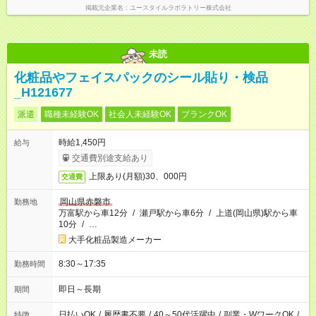
掲載元企業名
ユースタイルラボラトリー株式会社
未読
化粧品やフェイスパックのシール貼り・検品
_H121677
派遣
職種未経験OK
社会人未経験OK
ブランクOK
時給1,450円
給与
交通費別途支給あり
上限あり(月額)30、000円
交通費
岡山県赤磐市
勤務地
万富駅から車12分
/
瀬戸駅から車6分
/
上道(岡山県)駅から車
10分
/
…
大手化粧品製造メーカー
8:30～17:35
勤務時間
即日～長期
期間
日払いOK
/
履歴書不要
/
40～50代活躍中
/
副業・WワークOK
/
特徴