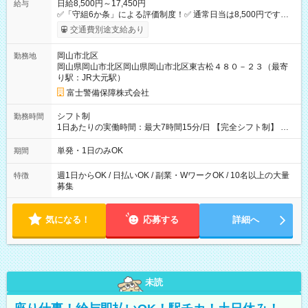
日給8,500円～17,450円
給与
✅「守組6か条」による評価制度！✅ 通常日当は8,500円ですが
上記評価制度により「S級隊員」と認定されれば10,000円の日当
交通費別途支給あり
を支給します。 (1)上記勤務者が交通2級資格者の場合10,000円
+1500円＝11,500円 (2)上記現場が深夜の場合 11,500×1.25＝
岡山市北区
勤務地
14,375円 (3)上記現場が日祝深夜の場合 17,250円 (4)上記勤務
岡山県岡山市北区岡山県岡山市北区東古松４８０－２３（最寄
者が現場までの運転者の場合17,250+200円＝17,450円 -----------
り駅：JR大元駅）
------------------------------- *最高日当額 17,450円* （実働時間5
時間の場合、時給3,490円） ------------------------------------------ よ
富士警備保障株式会社
り上位の資格取得やリーダー手当を取得すると ”さらに”加算さ
れます！ ※日当支給時振込手数料等は一切ありません。 【試用
シフト制
勤務時間
期間】試用期間なし
1日あたりの実働時間：最大7時間15分/日 【完全シフト制】 例
(1) 8：00~17:00（休憩１h） 例(2) 13:00~16:00（早上がりでも
全額支給！） 例(3) 21:00~5:00（夜勤なら日当1.25倍！！）
単発・1日のみOK
期間
週1日からOK / 日払いOK / 副業・WワークOK / 10名以上の大量
特徴
募集
気になる！
応募する
詳細へ
未読