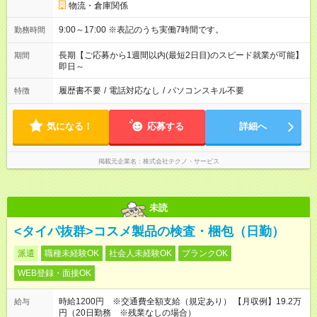
物流・倉庫関係
9:00～17:00 ※表記のうち実働7時間です。
勤務時間
長期【ご応募から1週間以内(最短2日目)のスピード就業が可能】
期間
即日～
履歴書不要
/
電話対応なし
/
パソコンスキル不要
特徴
気になる！
応募する
詳細へ
掲載元企業名
株式会社テクノ・サービス
未読
<タイパ抜群>コスメ製品の検査・梱包（日勤）
派遣
職種未経験OK
社会人未経験OK
ブランクOK
WEB登録・面接OK
時給1200円 ※交通費全額支給（規定あり） 【月収例】19.2万
給与
円（20日勤務 ※残業なしの場合）