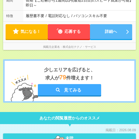
長期【ご応募から1週間以内(最短2日目)のスピード就業が可能】
期間
即日～
履歴書不要
/
電話対応なし
/
パソコンスキル不要
特徴
気になる！
応募する
詳細へ
掲載元企業名
株式会社テクノ・サービス
少しエリアを広げると、
79
求人が
件増えます！
見てみる
あなたの閲覧履歴からのオススメ
掲載日：2026.08.09
未読