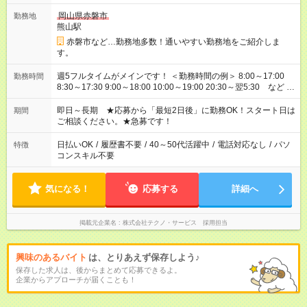
岡山県赤磐市
勤務地
熊山駅
赤磐市など…勤務地多数！通いやすい勤務地をご紹介しま
す。
週5フルタイムがメインです！ ＜勤務時間の例＞ 8:00～17:00
勤務時間
8:30～17:30 9:00～18:00 10:00～19:00 20:30～翌5:30 など ★
その他にも勤務時間多数！ 日勤のみ、残業なし、交替制など
ご希望を教えてください！
即日～長期 ★応募から「最短2日後」に勤務OK！スタート日は
期間
ご相談ください。★急募です！
日払いOK
/
履歴書不要
/
40～50代活躍中
/
電話対応なし
/
パソ
特徴
コンスキル不要
気になる！
応募する
詳細へ
掲載元企業名
株式会社テクノ・サービス 採用担当
興味のあるバイト
は、とりあえず保存しよう♪
保存した求人は、後からまとめて応募できるよ。
企業からアプローチが届くことも！