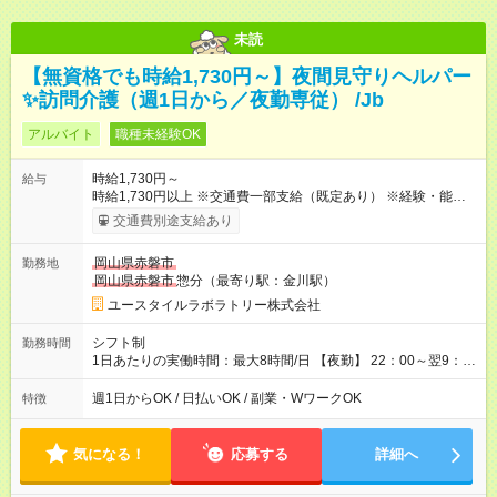
未読
【無資格でも時給1,730円～】夜間見守りヘルパー
✨訪問介護（週1日から／夜勤専従） /Jb
アルバイト
職種未経験OK
時給1,730円～
給与
時給1,730円以上 ※交通費一部支給（既定あり） ※経験・能力を
考慮して決定します 【収入例】 週1回勤務の場合：1,730円×8時
交通費別途支給あり
間×4回=5万5,360円 週3回勤務の場合：1,730円×8時間×12回
=16万6,080円 【試用期間】試用期間あり 試用期間の長さ：2ヶ
岡山県赤磐市
勤務地
月 ※ 雇用形態と給与に、本採用時と異なる部分があります。 雇
岡山県赤磐市
惣分（最寄り駅：金川駅）
用形態：本採用時と同じです。 給与：時給 1,480円以上
ユースタイルラボラトリー株式会社
シフト制
勤務時間
1日あたりの実働時間：最大8時間/日 【夜勤】 22：00～翌9：
00 ※週1日～OK ／ 夜勤専従 ＊＊ 勤務時間例 ＊＊ ■22時か
ら翌7時 ■23時から翌8時 ■24時から翌9時 など ※上記の時間
週1日からOK / 日払いOK / 副業・WワークOK
特徴
内で8時間勤務（休憩1時間）ご利用者様により、時間は異なり
ます。 ※曜日固定（毎週同じ曜日での勤務となります）
気になる！
応募する
詳細へ