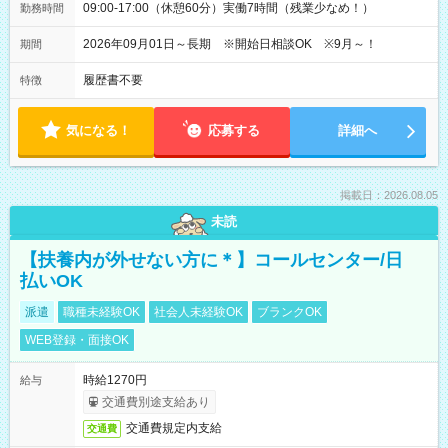
09:00-17:00（休憩60分）実働7時間（残業少なめ！）
勤務時間
2026年09月01日～長期 ※開始日相談OK ※9月～！
期間
履歴書不要
特徴
気になる！
応募する
詳細へ
掲載日：2026.08.05
未読
【扶養内が外せない方に＊】コールセンター/日
払いOK
派遣
職種未経験OK
社会人未経験OK
ブランクOK
WEB登録・面接OK
時給1270円
給与
交通費別途支給あり
交通費規定内支給
交通費