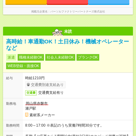
掲載元企業名
パーソルファクトリーパートナーズ株式会社
未読
高時給！車通勤OK！土日休み！機械オペレーター
など
派遣
職種未経験OK
社会人未経験OK
ブランクOK
WEB登録・面接OK
時給1210円
給与
交通費別途支給あり
交通費支給有り
交通費
岡山県赤磐市
勤務地
瀬戸駅
素材系メーカー
8:00～17:00 ※表記のうち実働7時間30分です。
勤務時間