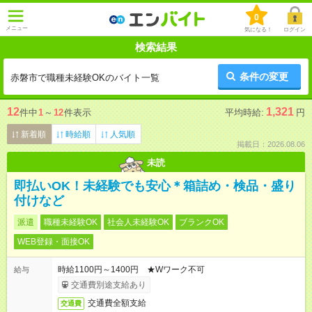
0
メニュー
気になる！
ログイン
検索結果
条件の変更
赤磐市で職種未経験OKのバイト一覧
12
1,321
件中
1
～
12
件表示
平均時給:
円
新着順
時給順
人気順
掲載日：2026.08.06
未読
即払いOK！未経験でも安心＊箱詰め・検品・盛り
付けなど
派遣
職種未経験OK
社会人未経験OK
ブランクOK
WEB登録・面接OK
時給1100円～1400円 ★Wワーク不可
給与
交通費別途支給あり
交通費全額支給
交通費