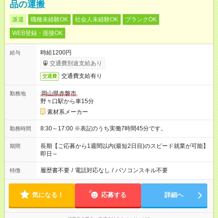
品の運搬
派遣
職種未経験OK
社会人未経験OK
ブランクOK
WEB登録・面接OK
時給1200円
給与
交通費別途支給あり
交通費支給有り
交通費
岡山県赤磐市
勤務地
野々口駅から車15分
素材系メーカー
8:30～17:00 ※表記のうち実働7時間45分です。
勤務時間
長期【ご応募から1週間以内(最短2日目)のスピード就業が可能】
期間
即日～
履歴書不要
/
電話対応なし
/
パソコンスキル不要
特徴
気になる！
応募する
詳細へ