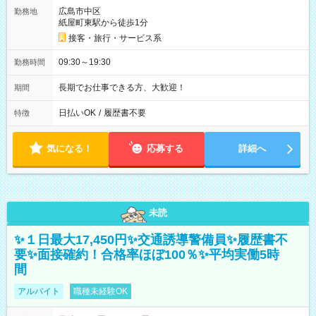
広島市中区
勤務地
紙屋町東駅から徒歩1分
接客・旅行・サービス系
09:30～19:30
勤務時間
長期でお仕事できる方、大歓迎！
期間
日払いOK
/
履歴書不要
特徴
気になる！
応募する
詳細へ
未読
✨１日最大17,450円✨交通誘導警備員✨履歴書不
要✨面接確約！合格率ほぼ100％✨平均実働5時
間
アルバイト
職種未経験OK