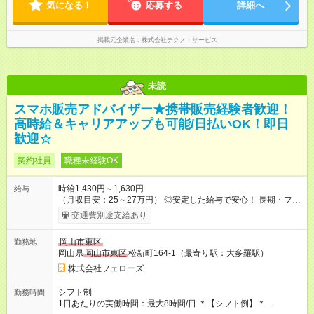
気になる！
応募する
詳細へ
掲載元企業名
株式会社テクノ・サービス
未読
スマホ販売アドバイザー★携帯販売経験者歓迎！
高時給＆キャリアアップも可能/日払いOK！即日
歓迎☆
契約社員
職種未経験OK
時給1,430円～1,630円
給与
（月収目安：25～27万円） ◎安定した給与で安心！ 長期・フル
タイムで勤務いただける方にお越しいただきたいと思っていま
交通費別途支給あり
す。シフトが削られることはないので、安定した給与が入りま
す。 ◎日払い・週払いもOK！※規定あり すぐに働きたい、稼ぎ
岡山市東区
勤務地
たいという人もいると思います。このあたりは柔軟に対応する
岡山県
岡山市東区
松新町164-1（最寄り駅：大多羅駅）
ので、お気軽にご相談ください！ ※2ヶ月の試用期間がありま
す。その間の給与・待遇に変更はありません。 【試用期間】試
株式会社フェローズ
用期間あり 試用期間の長さ：2ヶ月 雇用形態、給与は本採用時
と同じです。
シフト制
勤務時間
1日あたりの実働時間：最大8時間/日 ＊【シフト例】＊