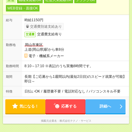
派遣
職種未経験OK
社会人未経験OK
ブランクOK
WEB登録・面接OK
時給1150円
給与
交通費別途支給あり
交通費支給有り
交通費
岡山市東区
勤務地
上道(岡山県)駅から車8分
電子・機械系メーカー
8:10～17:10 ※表記のうち実働8時間です。
勤務時間
長期【ご応募から1週間以内(最短2日目)のスピード就業が可能】
期間
即日～
日払いOK
/
履歴書不要
/
電話対応なし
/
パソコンスキル不要
特徴
気になる！
応募する
詳細へ
掲載元企業名
株式会社テクノ・サービス