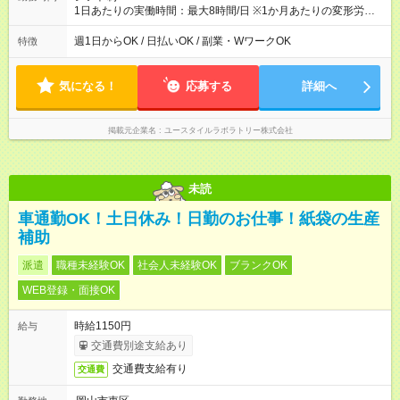
1日あたりの実働時間：最大8時間/日 ※1か月あたりの変形労働
制（週平均40時間以内） 夜勤：17:00-翌09:00（休憩2時間）
週1日からOK / 日払いOK / 副業・WワークOK
特徴
気になる！
応募する
詳細へ
掲載元企業名
ユースタイルラボラトリー株式会社
未読
車通勤OK！土日休み！日勤のお仕事！紙袋の生産
補助
派遣
職種未経験OK
社会人未経験OK
ブランクOK
WEB登録・面接OK
時給1150円
給与
交通費別途支給あり
交通費支給有り
交通費