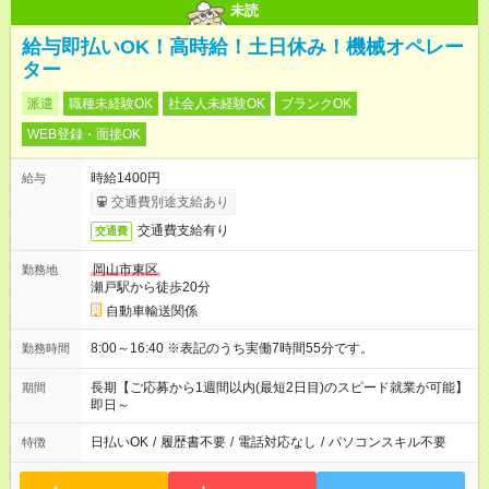
未読
給与即払いOK！高時給！土日休み！機械オペレー
ター
派遣
職種未経験OK
社会人未経験OK
ブランクOK
WEB登録・面接OK
時給1400円
給与
交通費別途支給あり
交通費支給有り
交通費
岡山市東区
勤務地
瀬戸駅から徒歩20分
自動車輸送関係
8:00～16:40 ※表記のうち実働7時間55分です。
勤務時間
長期【ご応募から1週間以内(最短2日目)のスピード就業が可能】
期間
即日～
日払いOK
/
履歴書不要
/
電話対応なし
/
パソコンスキル不要
特徴