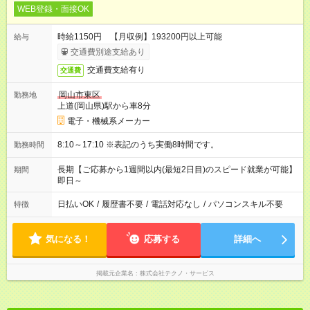
WEB登録・面接OK
時給1150円 【月収例】193200円以上可能
給与
交通費別途支給あり
交通費支給有り
交通費
岡山市東区
勤務地
上道(岡山県)駅から車8分
電子・機械系メーカー
8:10～17:10 ※表記のうち実働8時間です。
勤務時間
長期【ご応募から1週間以内(最短2日目)のスピード就業が可能】
期間
即日～
日払いOK
/
履歴書不要
/
電話対応なし
/
パソコンスキル不要
特徴
気になる！
応募する
詳細へ
掲載元企業名
株式会社テクノ・サービス