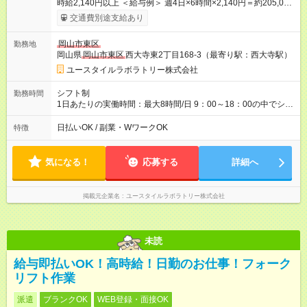
時給2,140円以上 ＜給与例＞ 週4日×6時間×2,140円＝約205,000
円 【試用期間】試用期間あり 試用期間の長さ：3ヶ月 雇用形
交通費別途支給あり
態、給与は本採用時と同じです。
岡山市東区
勤務地
岡山県
岡山市東区
西大寺東2丁目168-3（最寄り駅：西大寺駅）
ユースタイルラボラトリー株式会社
シフト制
勤務時間
1日あたりの実働時間：最大8時間/日 9：00～18：00の中でシフ
ト制（4時間以上） ※週3日～OK ※休憩法定通り ※勤務可能日
数・時間に関しては応相談
日払いOK / 副業・WワークOK
特徴
気になる！
応募する
詳細へ
掲載元企業名
ユースタイルラボラトリー株式会社
未読
給与即払いOK！高時給！日勤のお仕事！フォーク
リフト作業
派遣
ブランクOK
WEB登録・面接OK