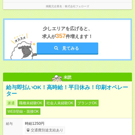
掲載元企業名
株式会社フェローズ
少しエリアを広げると、
357
求人が
件増えます！
見てみる
未読
給与即払いOK！高時給！平日休み！印刷オペレー
ター
派遣
職種未経験OK
社会人未経験OK
ブランクOK
WEB登録・面接OK
時給1250円
給与
交通費別途支給あり