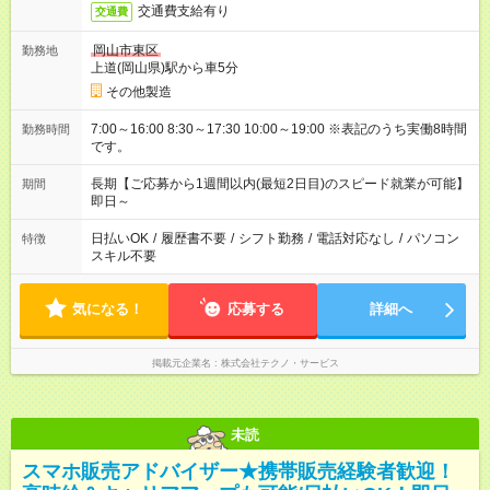
交通費支給有り
交通費
岡山市東区
勤務地
上道(岡山県)駅から車5分
その他製造
7:00～16:00 8:30～17:30 10:00～19:00 ※表記のうち実働8時間
勤務時間
です。
長期【ご応募から1週間以内(最短2日目)のスピード就業が可能】
期間
即日～
日払いOK
/
履歴書不要
/
シフト勤務
/
電話対応なし
/
パソコン
特徴
スキル不要
気になる！
応募する
詳細へ
掲載元企業名
株式会社テクノ・サービス
未読
スマホ販売アドバイザー★携帯販売経験者歓迎！