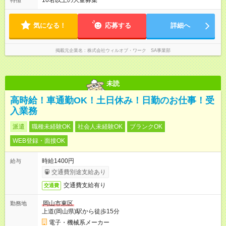
10名以上の大量募集
特徴
も多いです。
気になる！
応募する
詳細へ
掲載元企業名
株式会社ウィルオブ・ワーク SA事業部
未読
高時給！車通勤OK！土日休み！日勤のお仕事！受
入業務
派遣
職種未経験OK
社会人未経験OK
ブランクOK
WEB登録・面接OK
時給1400円
給与
交通費別途支給あり
交通費支給有り
交通費
岡山市東区
勤務地
上道(岡山県)駅から徒歩15分
電子・機械系メーカー