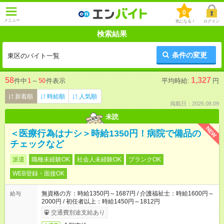
0
メニュー
気になる！
ログイン
検索結果
条件の変更
東区のバイト一覧
58
1,327
件中
1
～
50
件表示
平均時給:
円
新着順
時給順
人気順
掲載日：2026.08.09
未読
NEW
＜医療行為はナシ＞時給1350円！病院で備品の
チェックなど
派遣
職種未経験OK
社会人未経験OK
ブランクOK
WEB登録・面接OK
無資格の方：時給1350円～1687円 / 介護福祉士：時給1600円～
給与
2000円 / 初任者以上：時給1450円～1812円
交通費別途支給あり