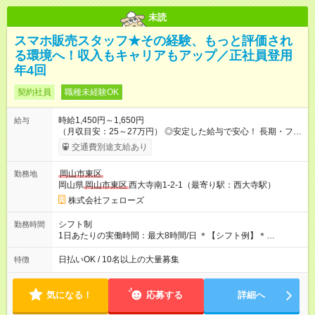
未読
スマホ販売スタッフ★その経験、もっと評価され
る環境へ！収入もキャリアもアップ／正社員登用
年4回
契約社員
職種未経験OK
時給1,450円～1,650円
給与
（月収目安：25～27万円） ◎安定した給与で安心！ 長期・フル
タイムで勤務いただける方にお越しいただきたいと思っていま
交通費別途支給あり
す。シフトが削られることはないので、安定した給与が入りま
す。 ◎日払い・週払いもOK！※規定あり すぐに働きたい、稼ぎ
岡山市東区
勤務地
たいという人もいると思います。このあたりは柔軟に対応する
岡山県
岡山市東区
西大寺南1-2-1（最寄り駅：西大寺駅）
ので、お気軽にご相談ください！ ※2ヶ月の試用期間がありま
す。その間の給与・待遇に変更はありません。 【試用期間】試
株式会社フェローズ
用期間あり 試用期間の長さ：2ヶ月 雇用形態、給与は本採用時
と同じです。
シフト制
勤務時間
1日あたりの実働時間：最大8時間/日 ＊【シフト例】＊
(1) 10:00～19:00 (2) 11:00～20:00 (3) 12:00～21:00 など ◎
いずれも実働8時間・休憩1時間です。中抜けシフトなどはあり
日払いOK / 10名以上の大量募集
特徴
ません。 ◎残業は少なく、月10時間未満です。「残業代で稼ぎ
たい」などあれば相談に応じますのでおっしゃってください！
気になる！
応募する
詳細へ