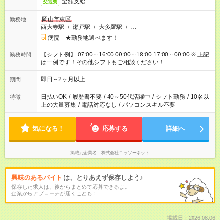
全額支給
交通費
岡山市東区
勤務地
西大寺駅
/
瀬戸駅
/
大多羅駅
/
…
病院 ★勤務地選べます！
【シフト例】 07:00～16:00 09:00～18:00 17:00～09:00 ※ 上記
勤務時間
は一例です！その他シフトもご相談ください！
即日～2ヶ月以上
期間
日払いOK
/
履歴書不要
/
40～50代活躍中
/
シフト勤務
/
10名以
特徴
上の大量募集
/
電話対応なし
/
パソコンスキル不要
気になる！
応募する
詳細へ
掲載元企業名
株式会社ニッソーネット
興味のあるバイト
は、とりあえず保存しよう♪
保存した求人は、後からまとめて応募できるよ。
企業からアプローチが届くことも！
掲載日：2026.08.06