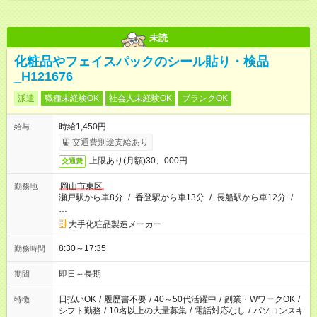
未読
化粧品やフェイスパックのシール貼り・検品
_H121676
派遣
職種未経験OK
社会人未経験OK
ブランクOK
時給1,450円
給与
交通費別途支給あり
上限あり(月額)30、000円
交通費
岡山市東区
勤務地
瀬戸駅から車8分
/
香登駅から車13分
/
長船駅から車12分
/
…
大手化粧品製造メーカー
8:30～17:35
勤務時間
即日～長期
期間
日払いOK
/
履歴書不要
/
40～50代活躍中
/
副業・WワークOK
/
特徴
シフト勤務
/
10名以上の大量募集
/
電話対応なし
/
パソコンスキ