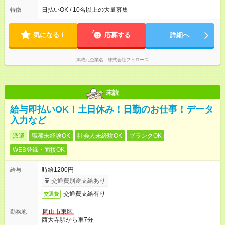
(1) 10:00～19:00 (2) 11:00～20:00 (3) 12:00～21:00 など ◎
いずれも実働8時間・休憩1時間です。中抜けシフトなどはあり
日払いOK / 10名以上の大量募集
特徴
ません。 ◎残業は少なく、月10時間未満です。「残業代で稼ぎ
たい」などあれば相談に応じますのでおっしゃってください！
気になる！
応募する
詳細へ
掲載元企業名
株式会社フェローズ
未読
給与即払いOK！土日休み！日勤のお仕事！データ
入力など
派遣
職種未経験OK
社会人未経験OK
ブランクOK
WEB登録・面接OK
時給1200円
給与
交通費別途支給あり
交通費支給有り
交通費
岡山市東区
勤務地
西大寺駅から車7分