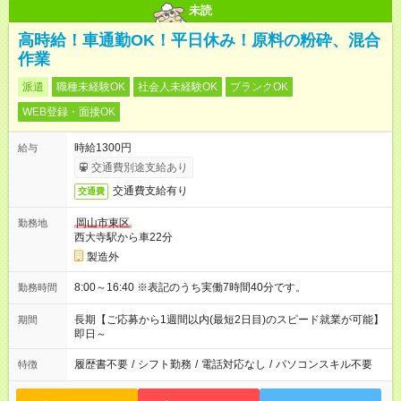
未読
高時給！車通勤OK！平日休み！原料の粉砕、混合
作業
派遣
職種未経験OK
社会人未経験OK
ブランクOK
WEB登録・面接OK
時給1300円
給与
交通費別途支給あり
交通費支給有り
交通費
岡山市東区
勤務地
西大寺駅から車22分
製造外
8:00～16:40 ※表記のうち実働7時間40分です。
勤務時間
長期【ご応募から1週間以内(最短2日目)のスピード就業が可能】
期間
即日～
履歴書不要
/
シフト勤務
/
電話対応なし
/
パソコンスキル不要
特徴