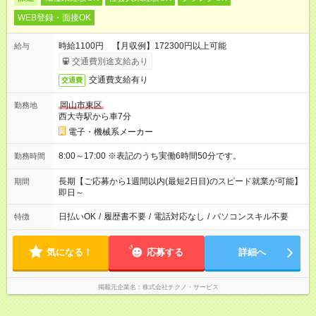
WEB登録・面接OK
時給1100円 【月収例】172300円以上可能
給与
交通費別途支給あり
交通費支給有り
交通費
岡山市東区
勤務地
西大寺駅から車7分
電子・機械系メーカー
8:00～17:00 ※表記のうち実働6時間50分です。
勤務時間
長期【ご応募から1週間以内(最短2日目)のスピード就業が可能】
期間
即日～
日払いOK
/
履歴書不要
/
電話対応なし
/
パソコンスキル不要
特徴
気になる！
応募する
詳細へ
掲載元企業名
株式会社テクノ・サービス