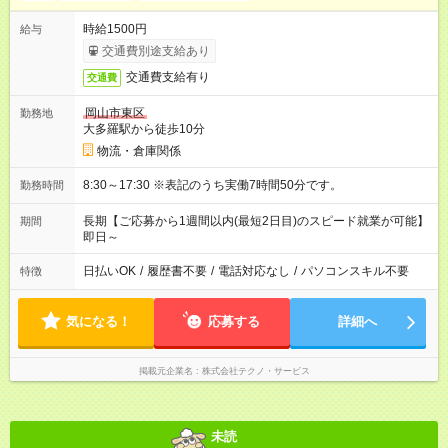
時給1500円
給与
交通費別途支給あり
交通費支給有り
交通費
岡山市東区
勤務地
大多羅駅から徒歩10分
物流・倉庫関係
8:30～17:30 ※表記のうち実働7時間50分です。
勤務時間
長期【ご応募から1週間以内(最短2日目)のスピード就業が可能】
期間
即日～
日払いOK
/
履歴書不要
/
電話対応なし
/
パソコンスキル不要
特徴
気になる！
応募する
詳細へ
掲載元企業名
株式会社テクノ・サービス
未読