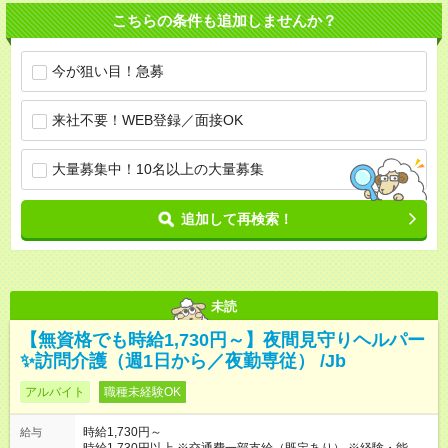
こちらの条件も追加しませんか？
今が狙い目！急募
来社不要！WEB登録／面接OK
大量募集中！10名以上の大量募集
追加して再検索！
未読
【無資格でも時給1,730円～】夜間見守りヘルパー
✨訪問介護（週1日から／夜勤専従） /Jb
アルバイト
職種未経験OK
時給1,730円～
給与