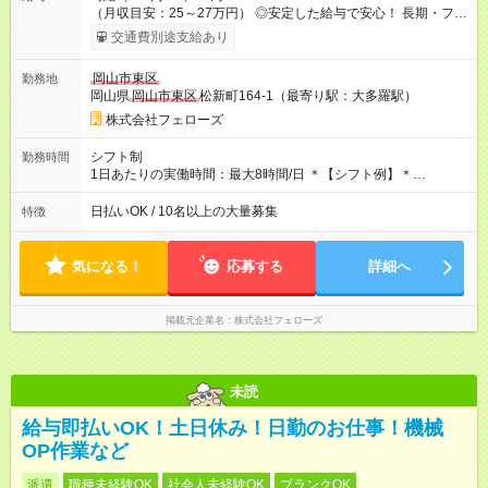
（月収目安：25～27万円） ◎安定した給与で安心！ 長期・フル
タイムで勤務いただける方にお越しいただきたいと思っていま
交通費別途支給あり
す。シフトが削られることはないので、安定した給与が入りま
す。 ◎日払い・週払いもOK！※規定あり すぐに働きたい、稼ぎ
岡山市東区
勤務地
たいという人もいると思います。このあたりは柔軟に対応する
岡山県
岡山市東区
松新町164-1（最寄り駅：大多羅駅）
ので、お気軽にご相談ください！ ※2ヶ月の試用期間がありま
す。その間の給与・待遇に変更はありません。 【試用期間】試
株式会社フェローズ
用期間あり 試用期間の長さ：2ヶ月 雇用形態、給与は本採用時
と同じです。
シフト制
勤務時間
1日あたりの実働時間：最大8時間/日 ＊【シフト例】＊
(1) 10:00～19:00 (2) 11:00～20:00 (3) 12:00～21:00 など ◎
いずれも実働8時間・休憩1時間です。中抜けシフトなどはあり
日払いOK / 10名以上の大量募集
特徴
ません。 ◎残業は少なく、月10時間未満です。「残業代で稼ぎ
たい」などあれば相談に応じますのでおっしゃってください！
気になる！
応募する
詳細へ
掲載元企業名
株式会社フェローズ
未読
給与即払いOK！土日休み！日勤のお仕事！機械
OP作業など
派遣
職種未経験OK
社会人未経験OK
ブランクOK