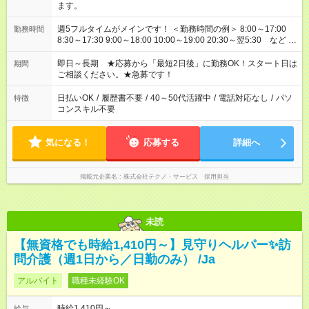
ます。
週5フルタイムがメインです！ ＜勤務時間の例＞ 8:00～17:00
勤務時間
8:30～17:30 9:00～18:00 10:00～19:00 20:30～翌5:30 など ★
その他にも勤務時間多数！ 日勤のみ、残業なし、交替制など
ご希望を教えてください！
即日～長期 ★応募から「最短2日後」に勤務OK！スタート日は
期間
ご相談ください。★急募です！
日払いOK
/
履歴書不要
/
40～50代活躍中
/
電話対応なし
/
パソ
特徴
コンスキル不要
気になる！
応募する
詳細へ
掲載元企業名
株式会社テクノ・サービス 採用担当
未読
【無資格でも時給1,410円～】見守りヘルパー✨訪
問介護（週1日から／日勤のみ） /Ja
アルバイト
職種未経験OK
時給1,410円～
給与