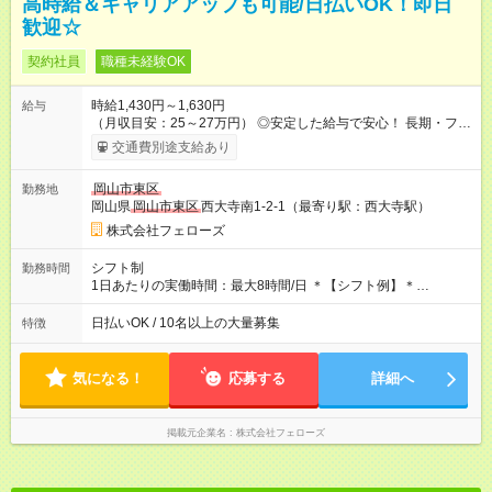
高時給＆キャリアアップも可能/日払いOK！即日
歓迎☆
契約社員
職種未経験OK
時給1,430円～1,630円
給与
（月収目安：25～27万円） ◎安定した給与で安心！ 長期・フル
タイムで勤務いただける方にお越しいただきたいと思っていま
交通費別途支給あり
す。シフトが削られることはないので、安定した給与が入りま
す。 ◎日払い・週払いもOK！※規定あり すぐに働きたい、稼ぎ
岡山市東区
勤務地
たいという人もいると思います。このあたりは柔軟に対応する
岡山県
岡山市東区
西大寺南1-2-1（最寄り駅：西大寺駅）
ので、お気軽にご相談ください！ ※2ヶ月の試用期間がありま
す。その間の給与・待遇に変更はありません。 【試用期間】試
株式会社フェローズ
用期間あり 試用期間の長さ：2ヶ月 雇用形態、給与は本採用時
と同じです。
シフト制
勤務時間
1日あたりの実働時間：最大8時間/日 ＊【シフト例】＊
(1) 10:00～19:00 (2) 11:00～20:00 (3) 12:00～21:00 など ◎
いずれも実働8時間・休憩1時間です。中抜けシフトなどはあり
日払いOK / 10名以上の大量募集
特徴
ません。 ◎残業は少なく、月10時間未満です。「残業代で稼ぎ
たい」などあれば相談に応じますのでおっしゃってください！
気になる！
応募する
詳細へ
掲載元企業名
株式会社フェローズ