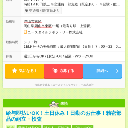
時給1,410円以上 ※交通費一部支給（既定あり） ※経験・能力を
考慮して決定します 【収入例】 週1回勤務の場合：1,410円×8時
交通費別途支給あり
間×4回=4万5,120円 週3回勤務の場合：1,410円×8時間×12回
=13万5,360円 週5回勤務の場合：1,410円×8時間×20回=22万
岡山市東区
勤務地
5,600円 【試用期間】試用期間あり 試用期間の長さ：2ヶ月
岡山県
岡山市東区
中尾（最寄り駅：上道駅）
※ 雇用形態と給与に、本採用時と異なる部分があります。 雇用
形態：本採用時と同じです。 給与：時給 1,050円以上
ユースタイルラボラトリー株式会社
シフト制
勤務時間
1日あたりの実働時間：最大8時間/日 【日勤】 7：00～22：00
の間で8時間勤務（休憩時間は法定通り） ※週1日～OK ／ 夜勤
なし ＊＊ 勤務時間例 ＊＊ ■8時から17時 ■9時から18時 ■10
週1日からOK / 日払いOK / 副業・WワークOK
特徴
時から19時 ■12時から21時 など ※訪問先により変動 ※曜日固
定（毎週同じ曜日勤務）
気になる！
応募する
詳細へ
掲載元企業名
ユースタイルラボラトリー株式会社
未読
給与即払いOK！土日休み！日勤のお仕事！精密部
品の組立・検査