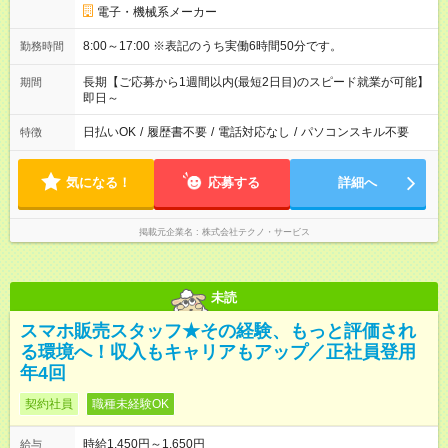
電子・機械系メーカー
8:00～17:00 ※表記のうち実働6時間50分です。
勤務時間
長期【ご応募から1週間以内(最短2日目)のスピード就業が可能】
期間
即日～
日払いOK
/
履歴書不要
/
電話対応なし
/
パソコンスキル不要
特徴
気になる！
応募する
詳細へ
掲載元企業名
株式会社テクノ・サービス
未読
スマホ販売スタッフ★その経験、もっと評価され
る環境へ！収入もキャリアもアップ／正社員登用
年4回
契約社員
職種未経験OK
時給1,450円～1,650円
給与