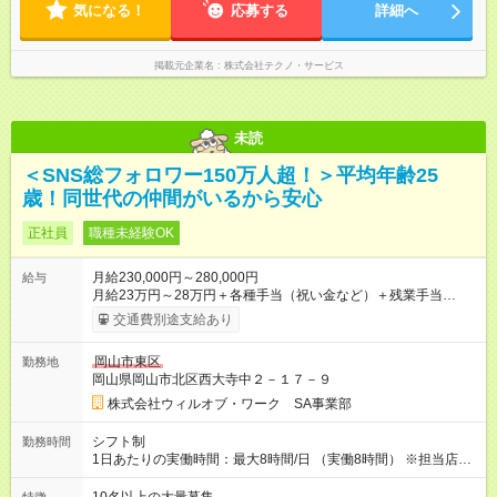
気になる！
応募する
詳細へ
掲載元企業名
株式会社テクノ・サービス
未読
＜SNS総フォロワー150万人超！＞平均年齢25
歳！同世代の仲間がいるから安心
正社員
職種未経験OK
月給230,000円～280,000円
給与
月給23万円～28万円＋各種手当（祝い金など）＋残業手当
100％＋賞与年2回 ※年齢、スキルを考慮のうえ、スタート時の
交通費別途支給あり
給与を決定します。 ＜年収例＞ 420万円／26歳 リーダー職（月
給28万円×12か月＋賞与＋各種手当） 350万円／24歳（月給25
岡山市東区
勤務地
万円×12か月＋賞与＋各種手当） 320万円／22歳（月給22万円
岡山県岡山市北区西大寺中２－１７－９
×12か月＋賞与＋各種手当） 【試用期間】試用期間あり 試用期
間の長さ：2ヶ月 雇用形態、給与は本採用時と同じです。
株式会社ウィルオブ・ワーク SA事業部
シフト制
勤務時間
1日あたりの実働時間：最大8時間/日 （実働8時間） ※担当店舗
により異なります。 ※現場では余裕のあるシフトが組めるの
で、1ヶ月の残業は月平均9.3時間と少なめ。定時退勤できる日