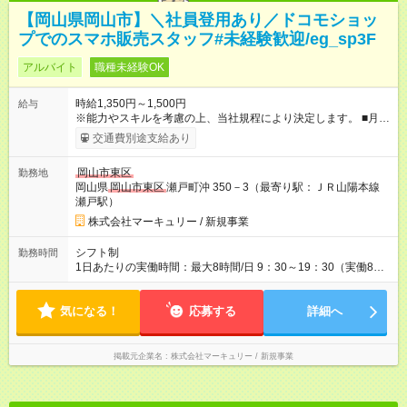
【岡山県岡山市】＼社員登用あり／ドコモショッ
プでのスマホ販売スタッフ#未経験歓迎/eg_sp3F
アルバイト
職種未経験OK
時給1,350円～1,500円
給与
※能力やスキルを考慮の上、当社規程により決定します。 ■月給
例 時給1350円×実働8時間×月22日＝237，600円 ＜1人ひとりの
交通費別途支給あり
成長・頑張りを評価＞ 毎年半期ごとに評価制度を実施していま
す。 ビジネスマナーやコンプライアンスなどの項目ごとに目標
岡山市東区
勤務地
を設定。 多くの社員が目標を達成した上で、ベースアップも叶
岡山県
岡山市東区
瀬戸町沖 350－3（最寄り駅：ＪＲ山陽本線
えています。 1人ひとりの成長や頑張りに対してもしっかり還元
瀬戸駅）
をしていく制度が確立しています！ 【試用期間】試用期間あり
試用期間の長さ：3ヶ月 雇用形態、給与は本採用時と同じです。
株式会社マーキュリー / 新規事業
シフト制
勤務時間
1日あたりの実働時間：最大8時間/日 9：30～19：30（実働8時
間／休憩1時間） ■シフト例 ・9：30～18：30 ・10：30～19：
30 ■週5日勤務 ■残業ほぼなし！ ■プライベートとの両立も叶え
気になる！
られます！
応募する
詳細へ
掲載元企業名
株式会社マーキュリー / 新規事業