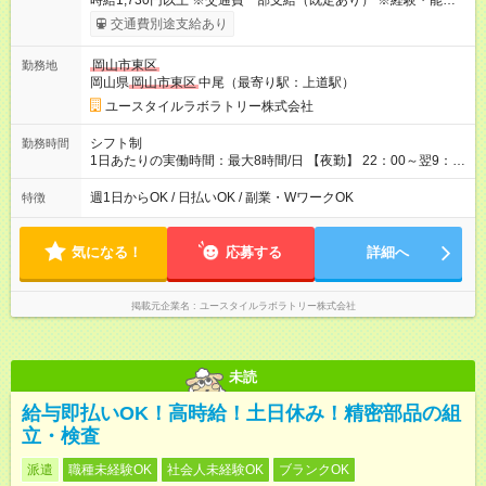
時給1,730円以上 ※交通費一部支給（既定あり） ※経験・能力を
考慮して決定します 【収入例】 週1回勤務の場合：1,730円×8時
交通費別途支給あり
間×4回=5万5,360円 週3回勤務の場合：1,730円×8時間×12回
=16万6,080円 【試用期間】試用期間あり 試用期間の長さ：2ヶ
岡山市東区
勤務地
月 ※ 雇用形態と給与に、本採用時と異なる部分があります。 雇
岡山県
岡山市東区
中尾（最寄り駅：上道駅）
用形態：本採用時と同じです。 給与：時給 1,480円以上
ユースタイルラボラトリー株式会社
シフト制
勤務時間
1日あたりの実働時間：最大8時間/日 【夜勤】 22：00～翌9：
00 ※週1日～OK ／ 夜勤専従 ＊＊ 勤務時間例 ＊＊ ■22時か
ら翌7時 ■23時から翌8時 ■24時から翌9時 など ※上記の時間
週1日からOK / 日払いOK / 副業・WワークOK
特徴
内で8時間勤務（休憩1時間）ご利用者様により、時間は異なり
ます。 ※曜日固定（毎週同じ曜日での勤務となります）
気になる！
応募する
詳細へ
掲載元企業名
ユースタイルラボラトリー株式会社
未読
給与即払いOK！高時給！土日休み！精密部品の組
立・検査
派遣
職種未経験OK
社会人未経験OK
ブランクOK