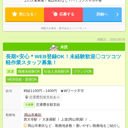
上の大量募集
/
電話対応なし
/
パソコンスキル不要
気になる！
応募する
詳細へ
掲載元企業名
株式会社ニッソーネット
掲載日：2026.08.05
未読
長期×安心＊WEB登録OK！未経験歓迎〇コツコツ
軽作業スタッフ募集！
派遣
職種未経験OK
社会人未経験OK
ブランクOK
WEB登録・面接OK
時給1100円～1400円 ★Wワーク不可
給与
交通費別途支給あり
交通費全額支給
交通費
岡山市東区
勤務地
西大寺駅
/
大多羅駅
/
上道(岡山県)駅
/
…
岡山市東区など…勤務地多数！通いやすい勤務地をご紹介し