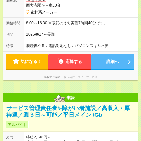
岡山市東区
勤務地
西大寺駅から車10分
素材系メーカー
8:00～16:30 ※表記のうち実働7時間40分です。
勤務時間
2026/8/17～長期
期間
履歴書不要
/
電話対応なし
/
パソコンスキル不要
特徴
気になる！
応募する
詳細へ
掲載元企業名
株式会社テクノ・サービス
未読
サービス管理責任者✨障がい者施設／高収入・厚
待遇／週３日～可能／平日メイン /Gb
アルバイト
時給2,140円～
給与