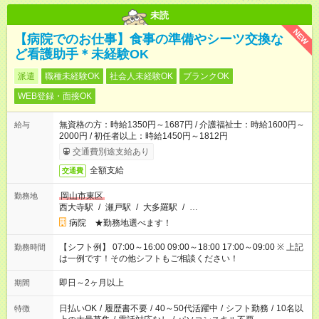
未読
NEW
【病院でのお仕事】食事の準備やシーツ交換な
ど看護助手＊未経験OK
派遣
職種未経験OK
社会人未経験OK
ブランクOK
WEB登録・面接OK
無資格の方：時給1350円～1687円 / 介護福祉士：時給1600円～
給与
2000円 / 初任者以上：時給1450円～1812円
交通費別途支給あり
全額支給
交通費
岡山市東区
勤務地
西大寺駅
/
瀬戸駅
/
大多羅駅
/
…
病院 ★勤務地選べます！
【シフト例】 07:00～16:00 09:00～18:00 17:00～09:00 ※ 上記
勤務時間
は一例です！その他シフトもご相談ください！
即日～2ヶ月以上
期間
日払いOK
/
履歴書不要
/
40～50代活躍中
/
シフト勤務
/
10名以
特徴