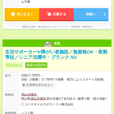
ル不要
気になる！
応募する
詳細へ
掲載元企業名
株式会社ウィルオブ・ワーク FO事業部 福岡支店
未読
生活サポーター✨障がい者施設／無資格OK・夜勤
専従／シニア活躍中・ブランク /Gi
アルバイト
職種未経験OK
日給17,700円～
給与
日給（1勤務）17,700円 ※経験・能力によりスタート日給相談
可・昇給可 【試用期間】試用期間あり 試用期間の長さ：3ヶ月
交通費別途支給あり
雇用形態、給与は本採用時と同じです。
岡山市東区
勤務地
岡山県
岡山市東区
西大寺東2丁目168-3（最寄り駅：西大寺駅）
ユースタイルラボラトリー株式会社
シフト制
勤務時間