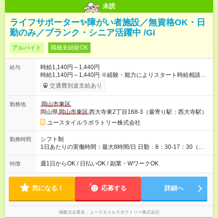
未読
ライフサポーター✨障がい者施設／無資格OK・日
勤のみ／ブランク・シニア活躍中 /Gi
アルバイト
職種未経験OK
時給1,140円～1,440円
給与
時給1,140円～1,440円 ※経験・能力によりスタート時給相談
可・昇給可 ＜給与例＞ 週4日×6時間×1,140円＝約109,400円
交通費別途支給あり
【試用期間】試用期間あり 試用期間の長さ：3ヶ月 雇用形態、
給与は本採用時と同じです。
岡山市東区
勤務地
岡山県
岡山市東区
西大寺東2丁目168-3（最寄り駅：西大寺駅）
ユースタイルラボラトリー株式会社
シフト制
勤務時間
1日あたりの実働時間：最大8時間/日 日勤：8：30-17：30（休
憩法定通り）
週1日からOK / 日払いOK / 副業・WワークOK
特徴
気になる！
応募する
詳細へ
掲載元企業名
ユースタイルラボラトリー株式会社