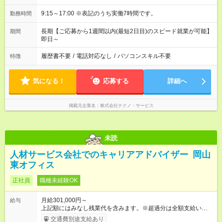
9:15～17:00 ※表記のうち実働7時間です。
勤務時間
長期【ご応募から1週間以内(最短2日目)のスピード就業が可能】
期間
即日～
履歴書不要
/
電話対応なし
/
パソコンスキル不要
特徴
気になる！
応募する
詳細へ
掲載元企業名
株式会社テクノ・サービス
未読
人材サービス会社でのキャリアアドバイザー 岡山
東オフィス
正社員
職種未経験OK
月給301,000円～
給与
上記額にはみなし残業代を含みます。※超過分は全額支給いたし
ます。 みなし残業代 54,000円／月 みなし残業時間 26時間／月
交通費別途支給あり