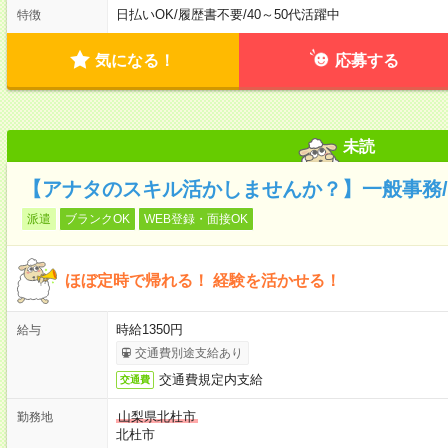
日払いOK
/
履歴書不要
/
40～50代活躍中
特徴
気になる！
応募する
未読
【アナタのスキル活かしませんか？】一般事務/
派遣
ブランクOK
WEB登録・面接OK
ほぼ定時で帰れる！ 経験を活かせる！
時給1350円
給与
交通費別途支給あり
交通費規定内支給
交通費
山梨県北杜市
勤務地
北杜市