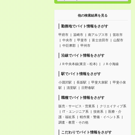
他の検索結果を見る
勤務地でバイト情報をさがす
甲府市
韮崎市
南アルプス市
笛吹市
中央市
甲斐市
富士吉田市
山梨市
中巨摩郡
甲州市
沿線でバイト情報をさがす
ＪＲ中央本線(東京－松本)
ＪＲ小海線
駅でバイト情報をさがす
小淵沢駅
長坂駅
甲斐大泉駅
甲斐小泉
駅
清里駅
日野春駅
職種でバイト情報をさがす
販売・サービス・営業系
クリエイティブ系
IT・エンジニア系
技術系
医療・介
護・福祉系
軽作業・警備・イベント系
調査・教育・その他
こだわりでバイト情報をさがす