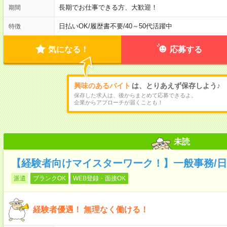
長期でお仕事できる方、大歓迎！
期間
日払いOK
/
履歴書不要
/
40～50代活躍中
特徴
気になる！
応募する
興味のあるバイト
は、とりあえず保存しよう♪
保存した求人は、後からまとめて応募できるよ。
企業からアプローチが届くことも！
未読
【経験者向けマイスターワーク！】一般事務/日
派遣
ブランクOK
WEB登録・面接OK
経験者優遇！ 無理なく働ける！