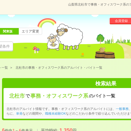
山梨県北杜市で事務・オフィスワーク系の
会員登録
エリア変更
関東版
望条件
ト一覧
北杜市の事務・オフィスワーク系のアルバイト・バイト一覧
検索結果
北杜市
事務・オフィスワーク系
で
のバイト一覧
北杜市のアルバイト情報です。事務・オフィスワーク系のアルバイトには、
一般事務
らに、
単発
などの期間や、
職種未経験OK
などのこだわり条件で絞り込んでいただけま
1,350
6
平均時給:
円
件中
1
～
6
件表示