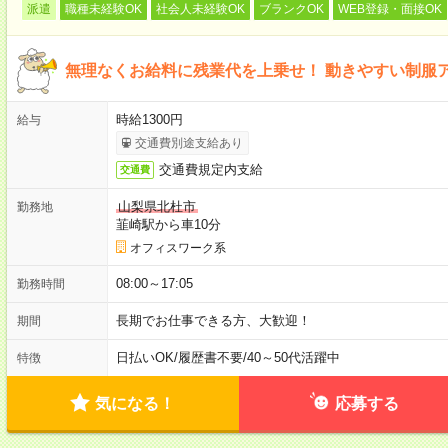
派遣
職種未経験OK
社会人未経験OK
ブランクOK
WEB登録・面接OK
無理なくお給料に残業代を上乗せ！ 動きやすい制服
時給1300円
給与
交通費別途支給あり
交通費規定内支給
交通費
山梨県北杜市
勤務地
韮崎駅から車10分
オフィスワーク系
08:00～17:05
勤務時間
長期でお仕事できる方、大歓迎！
期間
日払いOK
/
履歴書不要
/
40～50代活躍中
特徴
気になる！
応募する