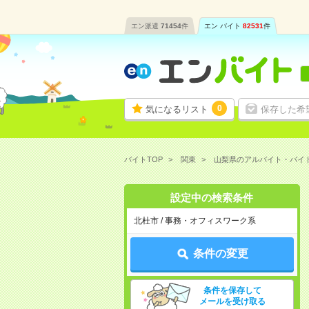
エン派遣
71454
件
エン バイト
82531
件
0
気になるリスト
保存した希
バイトTOP
関東
山梨県のアルバイト・バイ
設定中の検索条件
北杜市 / 事務・オフィスワーク系
条件の変更
条件を保存して
メールを受け取る