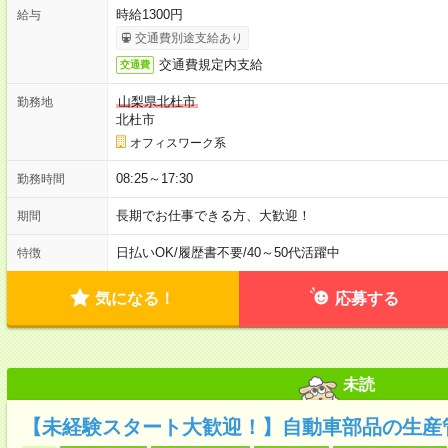
時給1300円
給与
交通費別途支給あり
交通費規定内支給
交通費
山梨県北杜市
勤務地
北杜市
オフィスワーク系
08:25～17:30
勤務時間
長期でお仕事できる方、大歓迎！
期間
日払いOK
/
履歴書不要
/
40～50代活躍中
特徴
気になる！
応募する
未読
【未経験スタート大歓迎！】自動車部品の生産管