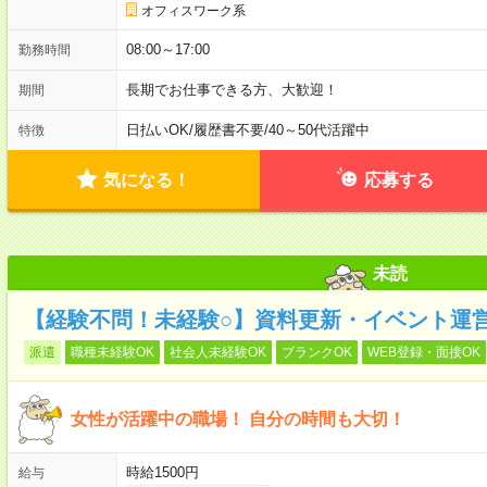
オフィスワーク系
08:00～17:00
勤務時間
長期でお仕事できる方、大歓迎！
期間
日払いOK
/
履歴書不要
/
40～50代活躍中
特徴
気になる！
応募する
未読
【経験不問！未経験○】資料更新・イベント運営
派遣
職種未経験OK
社会人未経験OK
ブランクOK
WEB登録・面接OK
女性が活躍中の職場！ 自分の時間も大切！
時給1500円
給与