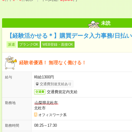
未読
【経験活かせる＊】購買データ入力事務/日払い
派遣
ブランクOK
WEB登録・面接OK
経験者優遇！ 無理なく働ける！
時給1300円
給与
交通費別途支給あり
交通費規定内支給
交通費
山梨県北杜市
勤務地
北杜市
オフィスワーク系
08:25～17:30
勤務時間