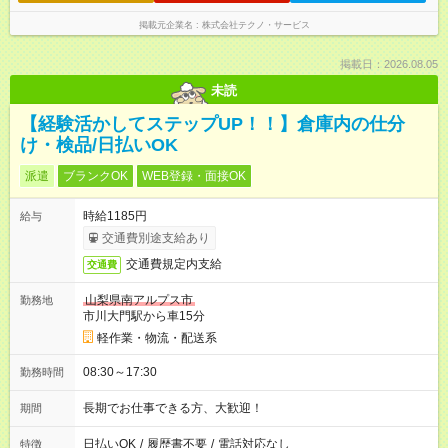
掲載元企業名
株式会社テクノ・サービス
掲載日：2026.08.05
未読
【経験活かしてステップUP！！】倉庫内の仕分
け・検品/日払いOK
派遣
ブランクOK
WEB登録・面接OK
時給1185円
給与
交通費別途支給あり
交通費規定内支給
交通費
山梨県南アルプス市
勤務地
市川大門駅から車15分
軽作業・物流・配送系
08:30～17:30
勤務時間
長期でお仕事できる方、大歓迎！
期間
日払いOK
/
履歴書不要
/
電話対応なし
特徴