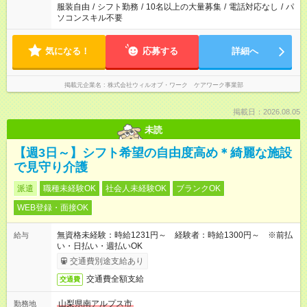
服装自由
/
シフト勤務
/
10名以上の大量募集
/
電話対応なし
/
パ
ソコンスキル不要
気になる！
応募する
詳細へ
掲載元企業名
株式会社ウィルオブ・ワーク ケアワーク事業部
掲載日：2026.08.05
未読
【週3日～】シフト希望の自由度高め＊綺麗な施設
で見守り介護
派遣
職種未経験OK
社会人未経験OK
ブランクOK
WEB登録・面接OK
無資格未経験：時給1231円～ 経験者：時給1300円～ ※前払
給与
い・日払い・週払いOK
交通費別途支給あり
交通費全額支給
交通費
山梨県南アルプス市
勤務地