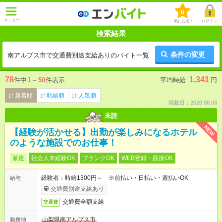
0
メニュー
気になる！
ログイン
検索結果
条件の変更
南アルプス市で交通費別途支給ありのバイト一覧
78
1,341
件中
1
～
50
件表示
平均時給:
円
新着順
時給順
人気順
掲載日：2026.08.08
未読
NEW
【経験が活かせる】出勤が楽しみになるホテル
のような施設でのお仕事！
派遣
社会人未経験OK
ブランクOK
WEB登録・面接OK
経験者：時給1300円～ ※前払い・日払い・週払いOK
給与
交通費別途支給あり
交通費全額支給
交通費
山梨県南アルプス市
勤務地