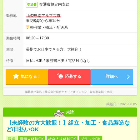
交通費規定内支給
交通費
山梨県南アルプス市
勤務地
東花輪駅から車15分
軽作業・物流・配送系
08:20～17:30
勤務時間
長期でお仕事できる方、大歓迎！
期間
日払いOK
/
履歴書不要
/
電話対応なし
特徴
気になる！
応募する
詳細へ
掲載元企業名
株式会社綜合キャリアオプション 製造事業部（全国）
掲載日：2026.08.05
未読
【未経験の方大歓迎！】組立・加工・食品製造な
ど/日払いOK
派遣
職種未経験OK
社会人未経験OK
ブランクOK