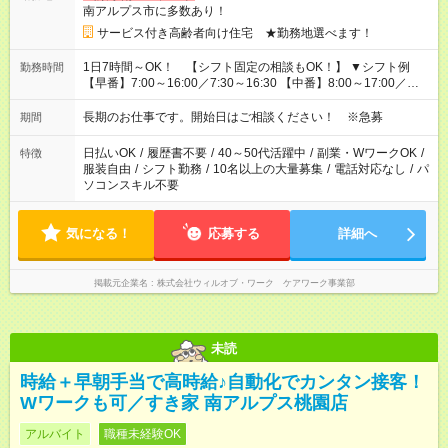
南アルプス市に多数あり！
サービス付き高齢者向け住宅 ★勤務地選べます！
1日7時間～OK！ 【シフト固定の相談もOK！】 ▼シフト例
勤務時間
【早番】7:00～16:00／7:30～16:30 【中番】8:00～17:00／
9:00～18:00 【遅番】11:00～20:00／13:00～22:00 「保育園の
お迎えや家庭との両立でこの時間までには帰りたい」など相談
長期のお仕事です。開始日はご相談ください！ ※急募
期間
OK！
日払いOK
/
履歴書不要
/
40～50代活躍中
/
副業・WワークOK
/
特徴
服装自由
/
シフト勤務
/
10名以上の大量募集
/
電話対応なし
/
パ
ソコンスキル不要
気になる！
応募する
詳細へ
掲載元企業名
株式会社ウィルオブ・ワーク ケアワーク事業部
未読
時給＋早朝手当で高時給♪自動化でカンタン接客！
Wワークも可／すき家 南アルプス桃園店
アルバイト
職種未経験OK