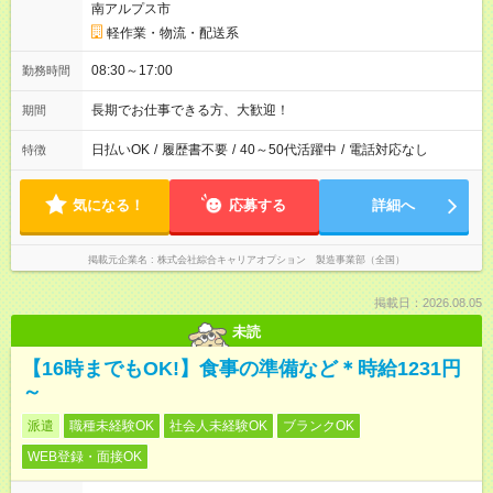
南アルプス市
軽作業・物流・配送系
08:30～17:00
勤務時間
長期でお仕事できる方、大歓迎！
期間
日払いOK
/
履歴書不要
/
40～50代活躍中
/
電話対応なし
特徴
気になる！
応募する
詳細へ
掲載元企業名
株式会社綜合キャリアオプション 製造事業部（全国）
掲載日：2026.08.05
未読
【16時までもOK!】食事の準備など＊時給1231円
～
派遣
職種未経験OK
社会人未経験OK
ブランクOK
WEB登録・面接OK