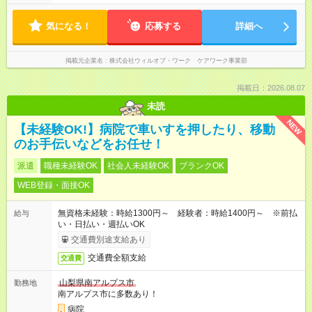
気になる！
応募する
詳細へ
掲載元企業名
株式会社ウィルオブ・ワーク ケアワーク事業部
掲載日：2026.08.07
未読
NEW
【未経験OK!】病院で車いすを押したり、移動
のお手伝いなどをお任せ！
派遣
職種未経験OK
社会人未経験OK
ブランクOK
WEB登録・面接OK
無資格未経験：時給1300円～ 経験者：時給1400円～ ※前払
給与
い・日払い・週払いOK
交通費別途支給あり
交通費全額支給
交通費
山梨県南アルプス市
勤務地
南アルプス市に多数あり！
病院