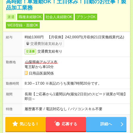
高時給！車通勤OK！土日休み！日勤のお仕事！製
品加工業務
派遣
職種未経験OK
社会人未経験OK
ブランクOK
WEB登録・面接OK
時給1300円 【月収例】242,000円(月収例21日実働残業代込)
給与
交通費別途支給あり
交通費支給有り
交通費
山梨県南アルプス市
勤務地
竜王駅から車10分
日用品医薬関係
8:30～17:00 ※表記のうち実働7時間20分です。
勤務時間
長期【ご応募から1週間以内(最短2日目)のスピード就業が可能】
期間
即日～
履歴書不要
/
電話対応なし
/
パソコンスキル不要
特徴
気になる！
応募する
詳細へ