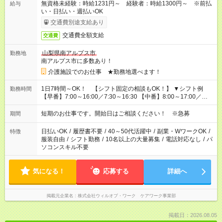
無資格未経験：時給1231円～ 経験者：時給1300円～ ※前払
給与
い・日払い・週払いOK
交通費別途支給あり
交通費全額支給
交通費
山梨県南アルプス市
勤務地
南アルプス市に多数あり！
介護施設でのお仕事 ★勤務地選べます！
1日7時間～OK！ 【シフト固定の相談もOK！】 ▼シフト例
勤務時間
【早番】7:00～16:00／7:30～16:30 【中番】8:00～17:00／
9:00～18:00 【遅番】11:00～20:00／13:00～22:00
短期のお仕事です。開始日はご相談ください！ ※急募
期間
日払いOK
/
履歴書不要
/
40～50代活躍中
/
副業・WワークOK
/
特徴
服装自由
/
シフト勤務
/
10名以上の大量募集
/
電話対応なし
/
パ
ソコンスキル不要
気になる！
応募する
詳細へ
掲載元企業名
株式会社ウィルオブ・ワーク ケアワーク事業部
掲載日：2026.08.05