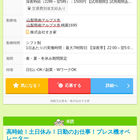
深夜時給（22時～翌5時）：1500円 【試用期間】試用期間あり
試用期間の長さ：1ヶ月 雇用形態、給与は本採用時と同じです。
交通費別途支給あり
試用期間の実態は30日（※条件変更なし）ですが、切り上げで
一ヶ月とさせていただきます。 研修制度あり：15時間(研修中も
山梨県南アルプス市
勤務地
同時給）
山梨県南アルプス市
桃園1695
株式会社すき家
シフト制
勤務時間
1日あたりの実働時間：最大7時間/日 【深夜帯】22:00～翌5:00
週2日～・1日2h～OK◎ ※22:00から翌5:00までは18歳以上の方
のみ勤務可能です（18歳未満の深夜業務禁止のため） ★深夜で
春・夏・冬休み期間限定
期間
も安心して働けます★ すき家では、ワンオペを禁止していま
す。 必ず、2名以上での勤務を行いますので、安心して働けま
日払いOK / 副業・WワークOK
特徴
す。
気になる！
応募する
詳細へ
掲載元企業名
株式会社すき家
未読
高時給！土日休み！日勤のお仕事！プレス機オペ
レーター