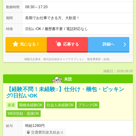
08:30～17:20
勤務時間
長期でお仕事できる方、大歓迎！
期間
日払いOK
/
履歴書不要
/
電話対応なし
特徴
気になる！
応募する
詳細へ
掲載元企業名
株式会社綜合キャリアオプション 製造事業部（全国）
掲載日：2026.08.05
未読
【経験不問！未経験○】仕分け・梱包・ピッキン
グ/日払いOK
派遣
職種未経験OK
社会人未経験OK
ブランクOK
WEB登録・面接OK
時給1280円
給与
交通費別途支給あり