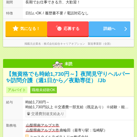
長期でお仕事できる方、大歓迎！
期間
日払いOK
/
履歴書不要
/
電話対応なし
特徴
気になる！
応募する
詳細へ
掲載元企業名
株式会社綜合キャリアオプション 製造事業部（全国）
未読
【無資格でも時給1,730円～】夜間見守りヘルパー
✨訪問介護（週1日から／夜勤専従） /Jb
アルバイト
職種未経験OK
時給1,730円～
給与
時給1,730円以上 ※交通費一部支給（既定あり） ※経験・能力を
考慮して決定します 【収入例】 週1回勤務の場合：1,730円×8時
交通費別途支給あり
間×4回=5万5,360円 週3回勤務の場合：1,730円×8時間×12回
=16万6,080円 【試用期間】試用期間あり 試用期間の長さ：2ヶ
山梨県南アルプス市
勤務地
月 ※ 雇用形態と給与に、本採用時と異なる部分があります。 雇
山梨県南アルプス市
曲輪田（最寄り駅：塩崎駅）
用形態：本採用時と同じです。 給与：時給 1,490円以上