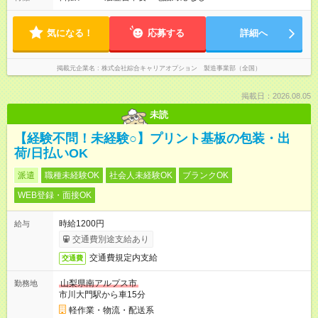
気になる！
応募する
詳細へ
掲載元企業名
株式会社綜合キャリアオプション 製造事業部（全国）
掲載日：2026.08.05
未読
【経験不問！未経験○】プリント基板の包装・出
荷/日払いOK
派遣
職種未経験OK
社会人未経験OK
ブランクOK
WEB登録・面接OK
時給1200円
給与
交通費別途支給あり
交通費規定内支給
交通費
山梨県南アルプス市
勤務地
市川大門駅から車15分
軽作業・物流・配送系