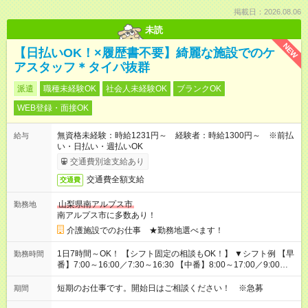
掲載日：2026.08.06
未読
NEW
【日払いOK！×履歴書不要】綺麗な施設でのケ
アスタッフ＊タイパ抜群
派遣
職種未経験OK
社会人未経験OK
ブランクOK
WEB登録・面接OK
無資格未経験：時給1231円～ 経験者：時給1300円～ ※前払
給与
い・日払い・週払いOK
交通費別途支給あり
交通費全額支給
交通費
山梨県南アルプス市
勤務地
南アルプス市に多数あり！
介護施設でのお仕事 ★勤務地選べます！
1日7時間～OK！ 【シフト固定の相談もOK！】 ▼シフト例 【早
勤務時間
番】7:00～16:00／7:30～16:30 【中番】8:00～17:00／9:00～
18:00 【遅番】11:00～20:00／13:00～22:00
短期のお仕事です。開始日はご相談ください！ ※急募
期間