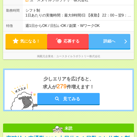
ユースタイルラボラトリー株式会社
シフト制
勤務時間
1日あたりの実働時間：最大8時間/日 【夜勤】 22：00～翌9：
00 ※週1日～OK ／ 夜勤専従 ＊＊ 勤務時間例 ＊＊ ■22時か
ら翌7時 ■23時から翌8時 ■24時から翌9時 など ※上記の時間
週1日からOK / 日払いOK / 副業・WワークOK
特徴
内で8時間勤務（休憩1時間）ご利用者様により、時間は異なり
ます。 ※曜日固定（毎週同じ曜日での勤務となります）
気になる！
応募する
詳細へ
掲載元企業名
ユースタイルラボラトリー株式会社
少しエリアを広げると、
279
求人が
件増えます！
見てみる
未読