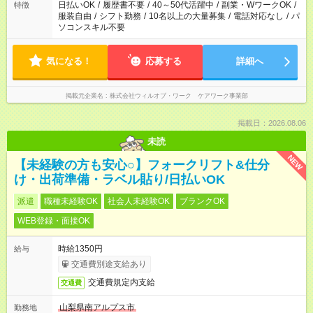
日払いOK
/
履歴書不要
/
40～50代活躍中
/
副業・WワークOK
/
特徴
服装自由
/
シフト勤務
/
10名以上の大量募集
/
電話対応なし
/
パ
ソコンスキル不要
気になる！
応募する
詳細へ
掲載元企業名
株式会社ウィルオブ・ワーク ケアワーク事業部
掲載日：2026.08.06
未読
NEW
【未経験の方も安心○】フォークリフト&仕分
け・出荷準備・ラベル貼り/日払いOK
派遣
職種未経験OK
社会人未経験OK
ブランクOK
WEB登録・面接OK
時給1350円
給与
交通費別途支給あり
交通費規定内支給
交通費
山梨県南アルプス市
勤務地