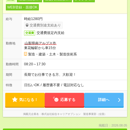
WEB登録・面接OK
時給1280円
給与
交通費別途支給あり
交通費規定内支給
交通費
山梨県南アルプス市
勤務地
東花輪駅から車15分
製造・建築・土木・製造技術系
08:20～17:30
勤務時間
長期でお仕事できる方、大歓迎！
期間
日払いOK
/
履歴書不要
/
電話対応なし
特徴
気になる！
応募する
詳細へ
掲載元企業名
株式会社綜合キャリアオプション 製造事業部（全国）
掲載日：2026.08.05