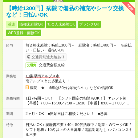
NEW
【時給1300円】病院で備品の補充やシーツ交換
など！日払いOK
派遣
職種未経験OK
社会人未経験OK
ブランクOK
WEB登録・面接OK
無資格未経験：時給1300円～ 経験者：時給1400円～ ※前払
給与
い・日払い・週払いOK
交通費別途支給あり
交通費全額支給
交通費
山梨県南アルプス市
勤務地
南アルプス市に多数あり！
病院 ★「通勤は30分以内がいい」などの相談OK
1日7時間～OK！ 【シフト固定の相談もOK！】 ▼シフト例
勤務時間
【早番】7:00～16:00／7:30～16:30 【中番】8:00～17:00／
9:00～18:00 【遅番】11:00～20:00／13:00～22:00 「〇時まで
には帰りたい」 「〇時からしか出勤できない」 などの相談OK！
2ヶ月～OK ■開始日はご相談ください！ ■急募
期間
日払いOK
/
履歴書不要
/
40～50代活躍中
/
副業・WワークOK
/
特徴
シフト勤務
/
10名以上の大量募集
/
電話対応なし
/
パソコンスキ
ル不要