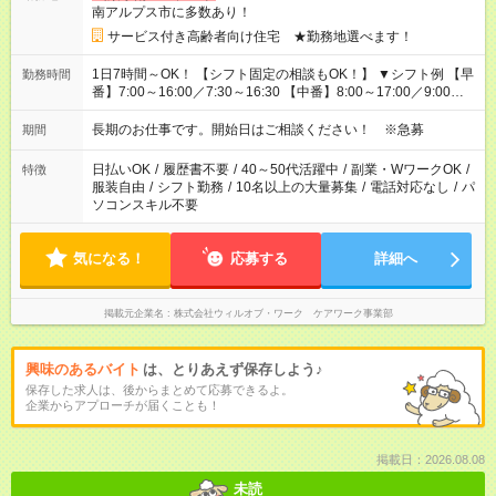
南アルプス市に多数あり！
サービス付き高齢者向け住宅 ★勤務地選べます！
1日7時間～OK！ 【シフト固定の相談もOK！】 ▼シフト例 【早
勤務時間
番】7:00～16:00／7:30～16:30 【中番】8:00～17:00／9:00～
18:00 【遅番】11:00～20:00／13:00～22:00
長期のお仕事です。開始日はご相談ください！ ※急募
期間
日払いOK
/
履歴書不要
/
40～50代活躍中
/
副業・WワークOK
/
特徴
服装自由
/
シフト勤務
/
10名以上の大量募集
/
電話対応なし
/
パ
ソコンスキル不要
気になる！
応募する
詳細へ
掲載元企業名
株式会社ウィルオブ・ワーク ケアワーク事業部
興味のあるバイト
は、とりあえず保存しよう♪
保存した求人は、後からまとめて応募できるよ。
企業からアプローチが届くことも！
掲載日：2026.08.08
未読