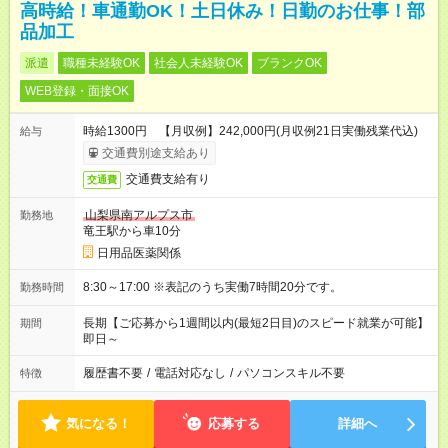
高時給！車通勤OK！土日休み！日勤のお仕事！部
品加工
派遣
職種未経験OK
社会人未経験OK
ブランクOK
WEB登録・面接OK
時給1300円 【月収例】242,000円(月収例21日実働残業代込)
給与
交通費別途支給あり
交通費支給有り
交通費
山梨県南アルプス市
勤務地
竜王駅から車10分
日用品医薬関係
8:30～17:00 ※表記のうち実働7時間20分です。
勤務時間
長期【ご応募から1週間以内(最短2日目)のスピード就業が可能】
期間
即日～
履歴書不要
/
電話対応なし
/
パソコンスキル不要
特徴
気になる！
応募する
詳細へ