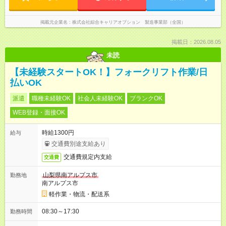
掲載元企業名
株式会社綜合キャリアオプション 製造事業部（全国）
掲載日：2026.08.05
未読
【未経験スタートOK！】フォークリフト作業/日
払いOK
派遣
職種未経験OK
社会人未経験OK
ブランクOK
WEB登録・面接OK
時給1300円
給与
交通費別途支給あり
交通費規定内支給
交通費
山梨県南アルプス市
勤務地
南アルプス市
軽作業・物流・配送系
08:30～17:30
勤務時間