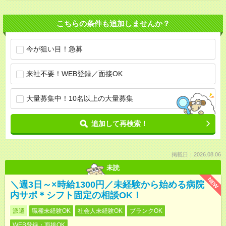
こちらの条件も追加しませんか？
今が狙い目！急募
来社不要！WEB登録／面接OK
大量募集中！10名以上の大量募集
追加して再検索！
掲載日：2026.08.06
未読
NEW
＼週3日～×時給1300円／未経験から始める病院
内サポ＊シフト固定の相談OK！
派遣
職種未経験OK
社会人未経験OK
ブランクOK
WEB登録・面接OK