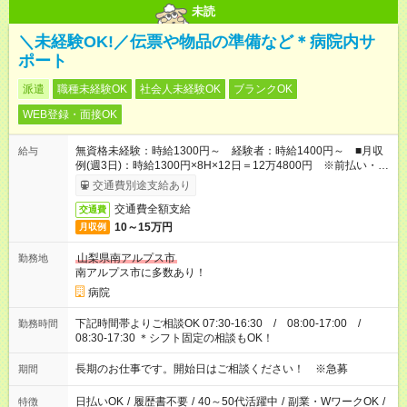
未読
＼未経験OK!／伝票や物品の準備など＊病院内サ
ポート
派遣
職種未経験OK
社会人未経験OK
ブランクOK
WEB登録・面接OK
無資格未経験：時給1300円～ 経験者：時給1400円～ ■月収
給与
例(週3日)：時給1300円×8H×12日＝12万4800円 ※前払い・日
払い・週払いOK
交通費別途支給あり
交通費全額支給
交通費
10～15万円
月収例
山梨県南アルプス市
勤務地
南アルプス市に多数あり！
病院
下記時間帯よりご相談OK 07:30-16:30 / 08:00-17:00 /
勤務時間
08:30-17:30 ＊シフト固定の相談もOK！
長期のお仕事です。開始日はご相談ください！ ※急募
期間
日払いOK
/
履歴書不要
/
40～50代活躍中
/
副業・WワークOK
/
特徴