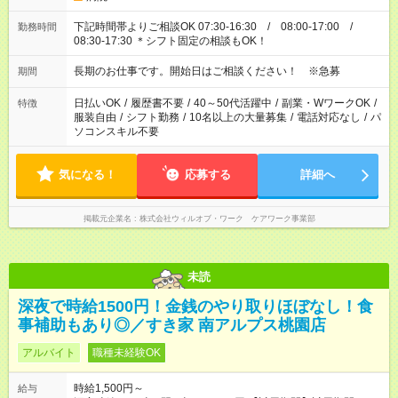
下記時間帯よりご相談OK 07:30-16:30 / 08:00-17:00 /
勤務時間
08:30-17:30 ＊シフト固定の相談もOK！
長期のお仕事です。開始日はご相談ください！ ※急募
期間
日払いOK
/
履歴書不要
/
40～50代活躍中
/
副業・WワークOK
/
特徴
服装自由
/
シフト勤務
/
10名以上の大量募集
/
電話対応なし
/
パ
ソコンスキル不要
気になる！
応募する
詳細へ
掲載元企業名
株式会社ウィルオブ・ワーク ケアワーク事業部
未読
深夜で時給1500円！金銭のやり取りほぼなし！食
事補助もあり◎／すき家 南アルプス桃園店
アルバイト
職種未経験OK
時給1,500円～
給与