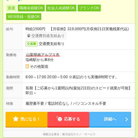
派遣
職種未経験OK
社会人未経験OK
ブランクOK
WEB登録・面接OK
時給1500円 【月収例】319,000円(月収例21日実働残業代込)
給与
交通費別途支給あり
交通費支給有り
交通費
山梨県南アルプス市
勤務地
塩崎駅から車8分
その他製造
8:00～17:00 20:00～5:00 ※表記のうち実働8時間です。
勤務時間
長期【ご応募から1週間以内(最短2日目)のスピード就業が可能】
期間
即日～
履歴書不要
/
電話対応なし
/
パソコンスキル不要
特徴
気になる！
応募する
詳細へ
掲載元企業名
株式会社テクノ・サービス