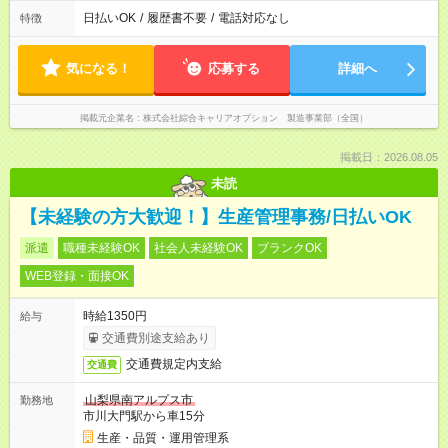
日払いOK
/
履歴書不要
/
電話対応なし
特徴
気になる！
応募する
詳細へ
掲載元企業名
株式会社綜合キャリアオプション 製造事業部（全国）
掲載日：2026.08.05
未読
【未経験の方大歓迎！】生産管理事務/日払いOK
派遣
職種未経験OK
社会人未経験OK
ブランクOK
WEB登録・面接OK
時給1350円
給与
交通費別途支給あり
交通費規定内支給
交通費
山梨県南アルプス市
勤務地
市川大門駅から車15分
生産・品質・運用管理系