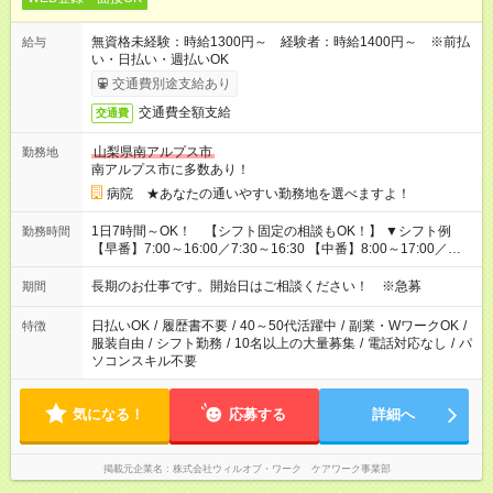
無資格未経験：時給1300円～ 経験者：時給1400円～ ※前払
給与
い・日払い・週払いOK
交通費別途支給あり
交通費全額支給
交通費
山梨県南アルプス市
勤務地
南アルプス市に多数あり！
病院 ★あなたの通いやすい勤務地を選べますよ！
1日7時間～OK！ 【シフト固定の相談もOK！】 ▼シフト例
勤務時間
【早番】7:00～16:00／7:30～16:30 【中番】8:00～17:00／
9:00～18:00 【遅番】11:00～20:00／13:00～22:00
長期のお仕事です。開始日はご相談ください！ ※急募
期間
日払いOK
/
履歴書不要
/
40～50代活躍中
/
副業・WワークOK
/
特徴
服装自由
/
シフト勤務
/
10名以上の大量募集
/
電話対応なし
/
パ
ソコンスキル不要
気になる！
応募する
詳細へ
掲載元企業名
株式会社ウィルオブ・ワーク ケアワーク事業部