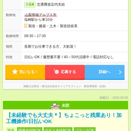
交通費規定内支給
交通費
山梨県南アルプス市
勤務地
塩崎駅から車10分
製造・建築・土木・製造技術系
08:30～17:30
勤務時間
長期でお仕事できる方、大歓迎！
期間
日払いOK
/
履歴書不要
/
40～50代活躍中
/
電話対応なし
特徴
気になる！
応募する
詳細へ
掲載元企業名
株式会社綜合キャリアオプション 製造事業部（全国）
掲載日：2026.08.05
未読
【未経験でも大丈夫＊】ちょこっと残業あり！加
工機操作/日払いOK
派遣
職種未経験OK
社会人未経験OK
ブランクOK