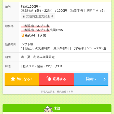
時給1,200円～
給与
通常時給（5時～22時）：1200円 【特別手当】早朝手当（5：
00-9：00）時給+150円 【試用期間】試用期間あり 試用期間の
交通費別途支給あり
長さ：1ヶ月 雇用形態、給与は本採用時と同じです。 試用期間
の実態は30日（※条件変更なし）ですが、切り上げで一ヶ月と
山梨県南アルプス市
勤務地
させていただきます。 研修制度あり：15時間(研修中も同時給）
山梨県南アルプス市
桃園1695
株式会社すき家
シフト制
勤務時間
1日あたりの実働時間：最大4時間/日 【早朝帯】5:00～9:00 週2
日～・1日2h～OK◎ 勤務時間や曜日はご相談ください。
春・夏・冬休み期間限定
期間
日払いOK / 副業・WワークOK
特徴
気になる！
応募する
詳細へ
掲載元企業名
株式会社すき家
未読