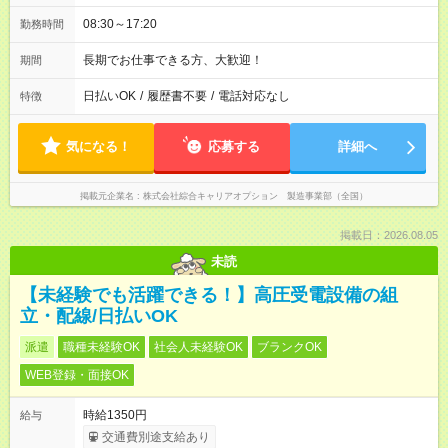
08:30～17:20
勤務時間
長期でお仕事できる方、大歓迎！
期間
日払いOK
/
履歴書不要
/
電話対応なし
特徴
気になる！
応募する
詳細へ
掲載元企業名
株式会社綜合キャリアオプション 製造事業部（全国）
掲載日：2026.08.05
未読
【未経験でも活躍できる！】高圧受電設備の組
立・配線/日払いOK
派遣
職種未経験OK
社会人未経験OK
ブランクOK
WEB登録・面接OK
時給1350円
給与
交通費別途支給あり