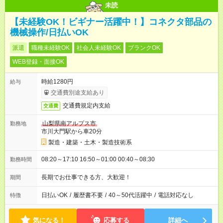
未読
【未経験OK！ビギナー活躍中！】コネクタ部品の
機械操作/日払いOK
派遣
職種未経験OK
社会人未経験OK
ブランクOK
WEB登録・面接OK
時給1280円
給与
交通費別途支給あり
交通費規定内支給
交通費
山梨県南アルプス市
勤務地
市川大門駅から車20分
製造・建築・土木・製造技術系
08:20～17:10 16:50～01:00 00:40～08:30
勤務時間
長期でお仕事できる方、大歓迎！
期間
日払いOK
/
履歴書不要
/
40～50代活躍中
/
電話対応なし
特徴
気になる！
応募する
詳細へ