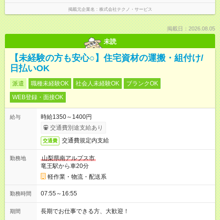
掲載元企業名
株式会社テクノ・サービス
掲載日：2026.08.05
未読
【未経験の方も安心○】住宅資材の運搬・組付け/
日払いOK
派遣
職種未経験OK
社会人未経験OK
ブランクOK
WEB登録・面接OK
時給1350～1400円
給与
交通費別途支給あり
交通費規定内支給
交通費
山梨県南アルプス市
勤務地
竜王駅から車20分
軽作業・物流・配送系
07:55～16:55
勤務時間
長期でお仕事できる方、大歓迎！
期間