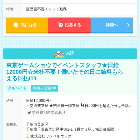
履歴書不要
/
シフト勤務
特徴
気になる！
応募する
詳細へ
未読
東京ゲームショウでイベントスタッフ★日給
12000円☆来社不要！働いたその日に給料もら
える日払/T1
アルバイト
職種未経験OK
日給12,000円～
給与
＋交通費支給 ★交通費一部支給 ┗1日500円を超えた分は全額支
給！ ※往復500円以内の方は自己負担となります ★日払いOK！
交通費別途支給あり
（規定あり） ┗働いたその日に現金GET♪ お仕事後はコンビニ
ATMから 日払い分を引き落とせます！ 【試用期間】試用期間
千葉市美浜区
勤務地
なし
千葉県千葉市美浜区中瀬2-1（最寄り駅：海浜幕張駅）
株式会社ワンベルウッズ