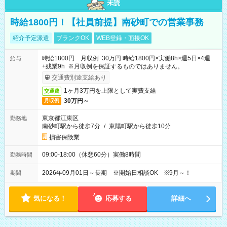
未読
時給1800円！【社員前提】南砂町での営業事務
紹介予定派遣
ブランクOK
WEB登録・面接OK
時給1800円 月収例 30万円 時給1800円×実働8h×週5日×4週
給与
+残業9h ※月収例を保証するものではありません。
交通費別途支給あり
1ヶ月3万円を上限として実費支給
交通費
30万円～
月収例
東京都江東区
勤務地
南砂町駅から徒歩7分
/
東陽町駅から徒歩10分
損害保険業
09:00-18:00（休憩60分）実働8時間
勤務時間
2026年09月01日～長期 ※開始日相談OK ※9月～！
期間
気になる！
応募する
詳細へ