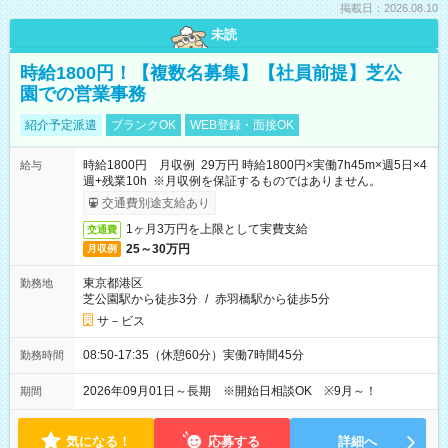
掲載日：2026.08.10
未読
時給1800円！【複数名募集】【社員前提】芝公
園での営業事務
紹介予定派遣
ブランクOK
WEB登録・面接OK
時給1800円 月収例 29万円 時給1800円×実働7h45m×週5日×4
給与
週+残業10h ※月収例を保証するものではありません。
交通費別途支給あり
1ヶ月3万円を上限として実費支給
交通費
25～30万円
月収例
東京都港区
勤務地
芝公園駅から徒歩3分
/
赤羽橋駅から徒歩5分
サ－ビス
08:50-17:35（休憩60分）実働7時間45分
勤務時間
2026年09月01日～長期 ※開始日相談OK ※9月～！
期間
気になる！
応募する
詳細へ