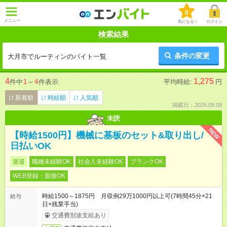
0
メニュー
気になる！
ログイン
検索結果
条件の変更
大月市でルーティンのバイト一覧
4
1,275
件中
1
～
4
件表示
平均時給:
円
新着順
時給順
人気順
掲載日：2026.08.09
未読
NEW
【時給1500円】機械に基板のセット&取り出し/
日払いOK
派遣
職種未経験OK
社会人未経験OK
ブランクOK
WEB登録・面接OK
時給1500～1875円 月収例29万1000円以上可(7時間45分×21
給与
日+残業手当)
交通費別途支給あり