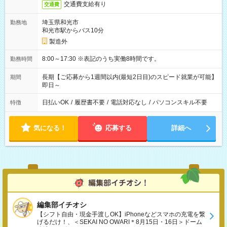
交通費支給有り
交通費
埼玉県和光市
勤務地
和光市駅からバス10分
製造外
8:00～17:30 ※表記のうち実働8時間です。
勤務時間
長期【ご応募から1週間以内(最短2日目)のスピード就業が可能】
期間
即日～
日払いOK
/
履歴書不要
/
電話対応なし
/
パソコンスキル不要
特徴
気になる！
応募する
詳細へ
編集部イチオシ
【シフト自由・現金手渡しOK】iPhoneなどスマホの充電を繋
げるだけ！、＜SEKAI NO OWARI＊8月15日・16日＞ドーム