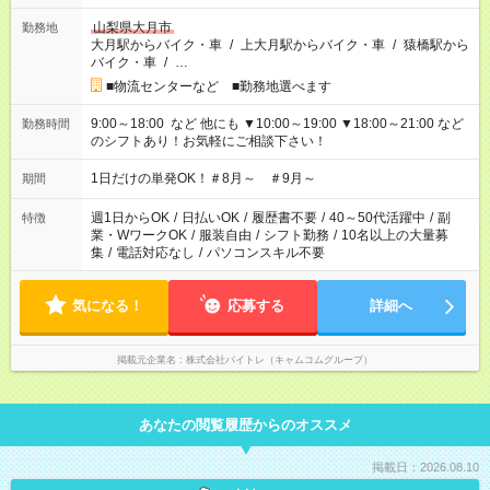
山梨県大月市
勤務地
大月駅からバイク・車
/
上大月駅からバイク・車
/
猿橋駅から
バイク・車
/
…
■物流センターなど ■勤務地選べます
9:00～18:00 など 他にも ▼10:00～19:00 ▼18:00～21:00 など
勤務時間
のシフトあり！お気軽にご相談下さい！
1日だけの単発OK！＃8月～ ＃9月～
期間
週1日からOK
/
日払いOK
/
履歴書不要
/
40～50代活躍中
/
副
特徴
業・WワークOK
/
服装自由
/
シフト勤務
/
10名以上の大量募
集
/
電話対応なし
/
パソコンスキル不要
気になる！
応募する
詳細へ
掲載元企業名
株式会社バイトレ（キャムコムグループ）
あなたの閲覧履歴からのオススメ
掲載日：2026.08.10