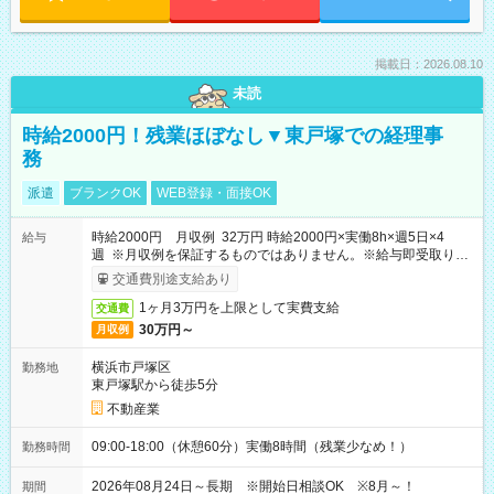
掲載日：2026.08.10
未読
時給2000円！残業ほぼなし▼東戸塚での経理事
務
派遣
ブランクOK
WEB登録・面接OK
時給2000円 月収例 32万円 時給2000円×実働8h×週5日×4
給与
週 ※月収例を保証するものではありません。※給与即受取りサ
ービス利用可（利用条件有）
交通費別途支給あり
1ヶ月3万円を上限として実費支給
交通費
30万円～
月収例
横浜市戸塚区
勤務地
東戸塚駅から徒歩5分
不動産業
09:00-18:00（休憩60分）実働8時間（残業少なめ！）
勤務時間
2026年08月24日～長期 ※開始日相談OK ※8月～！
期間