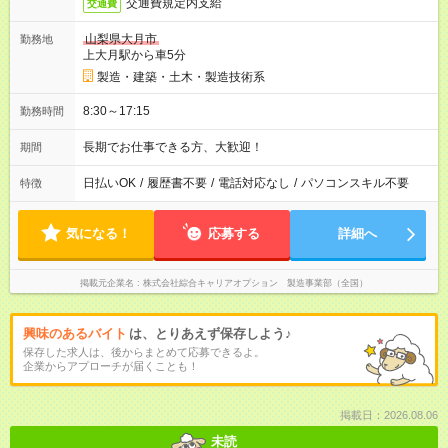
交通費規定内支給
交通費
山梨県大月市
勤務地
上大月駅から車5分
製造・建築・土木・製造技術系
8:30～17:15
勤務時間
長期でお仕事できる方、大歓迎！
期間
日払いOK
/
履歴書不要
/
電話対応なし
/
パソコンスキル不要
特徴
気になる！
応募する
詳細へ
掲載元企業名
株式会社綜合キャリアオプション 製造事業部（全国）
興味のあるバイト
は、とりあえず保存しよう♪
保存した求人は、後からまとめて応募できるよ。
企業からアプローチが届くことも！
掲載日：2026.08.06
未読