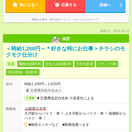
気になる！
応募する
詳細へ
掲載元企業名
株式会社バイトレ（キャムコムグループ）
掲載日：2026.08.03
未読
＜時給1,200円～＊好きな時にお仕事＞チラシのモ
クモク仕分け
派遣
職種未経験OK
社会人未経験OK
大学生歓迎
ブランクOK
WEB登録・面接OK
時給1,200円～1,625円
給与
交通費別途支給あり
■ 交通費規定内支給 ※派遣先による
交通費
山梨県大月市
勤務地
大月駅からバイク・車
/
上大月駅からバイク・車
/
猿橋駅から
バイク・車
/
…
■物流センターなど ■勤務地選べます