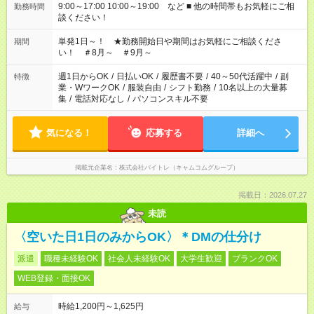
9:00～17:00 10:00～19:00 など ■ 他の時間帯もお気軽にご相
勤務時間
談ください！
単発1日～！ ★勤務開始日や期間はお気軽にご相談くださ
期間
い！ ＃8月～ ＃9月～
週1日からOK
/
日払いOK
/
履歴書不要
/
40～50代活躍中
/
副
特徴
業・WワークOK
/
服装自由
/
シフト勤務
/
10名以上の大量募
集
/
電話対応なし
/
パソコンスキル不要
気になる！
応募する
詳細へ
掲載元企業名
株式会社バイトレ（キャムコムグループ）
掲載日：2026.07.27
未読
〈空いた日1日のみからOK〉＊DMの仕分け
派遣
職種未経験OK
社会人未経験OK
大学生歓迎
ブランクOK
WEB登録・面接OK
時給1,200円～1,625円
給与