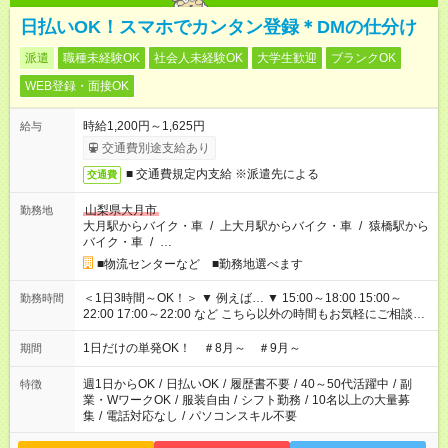
日払いOK！スマホでカンタン登録＊DMの仕分け
派遣
職種未経験OK
社会人未経験OK
大学生歓迎
ブランクOK
WEB登録・面接OK
時給1,200円～1,625円
給与
交通費別途支給あり
■ 交通費規定内支給 ※派遣先による
交通費
山梨県大月市
勤務地
大月駅からバイク・車
/
上大月駅からバイク・車
/
猿橋駅から
バイク・車
/
…
■物流センターなど ■勤務地選べます
＜1日3時間～OK！＞ ▼ 例えば… ▼ 15:00～18:00 15:00～
勤務時間
22:00 17:00～22:00 など こちら以外の時間もお気軽にご相談く
ださい！
1日だけの単発OK！ ＃8月～ ＃9月～
期間
週1日からOK
/
日払いOK
/
履歴書不要
/
40～50代活躍中
/
副
特徴
業・WワークOK
/
服装自由
/
シフト勤務
/
10名以上の大量募
集
/
電話対応なし
/
パソコンスキル不要