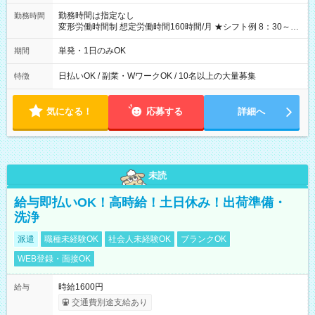
勤務時間は指定なし
勤務時間
変形労働時間制 想定労働時間160時間/月 ★シフト例 8：30～
19：00
単発・1日のみOK
期間
日払いOK / 副業・WワークOK / 10名以上の大量募集
特徴
気になる！
応募する
詳細へ
未読
給与即払いOK！高時給！土日休み！出荷準備・
洗浄
派遣
職種未経験OK
社会人未経験OK
ブランクOK
WEB登録・面接OK
時給1600円
給与
交通費別途支給あり