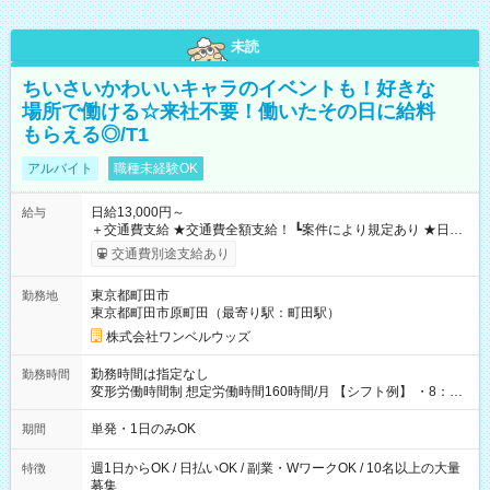
未読
ちいさいかわいいキャラのイベントも！好きな
場所で働ける☆来社不要！働いたその日に給料
もらえる◎/T1
アルバイト
職種未経験OK
日給13,000円～
給与
＋交通費支給 ★交通費全額支給！ ┗案件により規定あり ★日払
いOK！（規定あり） ┗働いたその日に現金GET♪ お仕事後はコ
交通費別途支給あり
ンビニATMから 日払い分を引き落とせます！ 【試用期間】試
用期間なし
東京都町田市
勤務地
東京都町田市原町田（最寄り駅：町田駅）
株式会社ワンベルウッズ
勤務時間は指定なし
勤務時間
変形労働時間制 想定労働時間160時間/月 【シフト例】 ・8：00
～21：00
単発・1日のみOK
期間
週1日からOK / 日払いOK / 副業・WワークOK / 10名以上の大量
特徴
募集