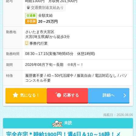
時給1300円 月収例 201,500円
給与
交通費別途支給あり
全額支給
交通費
20～25万円
月収例
さいたま市大宮区
勤務地
大宮(埼玉県)駅から徒歩3分
事務代行業
08:30～17:15(実働7時間45分 休憩1時間)
勤務時間
2026年08月下旬～長期 ※8月～！
期間
履歴書不要
/
40～50代活躍中
/
服装自由
/
電話対応なし
/
パソ
特徴
コンスキル不要
気になる！
応募する
詳細へ
掲載日：2026.08.06
未読
完全在宅＊時給1900円！週4日＆10～16時！メ