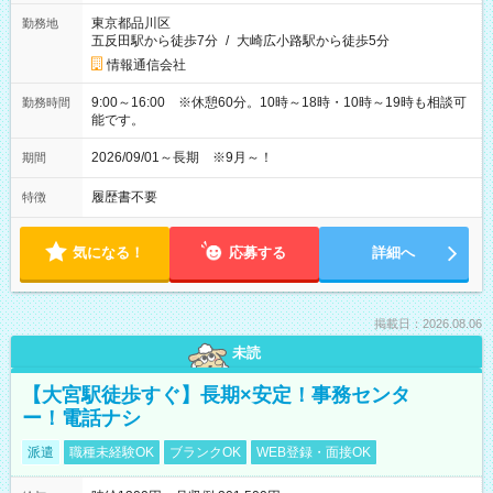
東京都品川区
勤務地
五反田駅から徒歩7分
/
大崎広小路駅から徒歩5分
情報通信会社
9:00～16:00 ※休憩60分。10時～18時・10時～19時も相談可
勤務時間
能です。
2026/09/01～長期 ※9月～！
期間
履歴書不要
特徴
気になる！
応募する
詳細へ
掲載日：2026.08.06
未読
【大宮駅徒歩すぐ】長期×安定！事務センタ
ー！電話ナシ
派遣
職種未経験OK
ブランクOK
WEB登録・面接OK