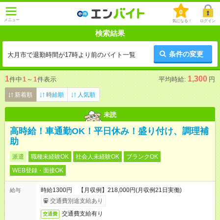
0
メニュー
気になる！
ログイン
検索結果
条件の変更
大月市で退勤時間が17時より前のバイト一覧
1
1,300
件中
1
～
1
件表示
平均時給:
円
新着順
時給順
人気順
未読
高時給！車通勤OK！平日休み！盛り付け、調理補
助
派遣
職種未経験OK
社会人未経験OK
ブランクOK
WEB登録・面接OK
時給1300円 【月収例】218,000円(月収例21日実働)
給与
交通費別途支給あり
交通費支給有り
交通費