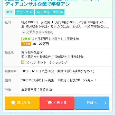
ディアコンサル企業で事務アシ
派遣
ブランクOK
WEB登録・面接OK
時給1900円 月収例 15万円 時給1900円×実働5h×週4日×4
給与
週 ※月収例を保証するものではありません。※給与即受取りサ
ービス利用可（利用条件有）
交通費別途支給あり
1ヶ月3万円を上限として実費支給
交通費
15～20万円
月収例
東京都千代田区
勤務地
四ツ谷駅から徒歩2分
/
麹町駅から徒歩13分
コンサルタント・シンクタンク
10:00-16:00（休憩60分）実働5時間（残業少なめ！）
勤務時間
2026年09月01日～長期 ※開始日相談OK ※9月～！
期間
履歴書不要
/
服装自由
特徴
気になる！
応募する
詳細へ