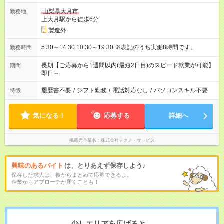
山梨県大月市
勤務地
上大月駅から徒歩6分
製造外
5:30～14:30 10:30～19:30 ※表記のうち実働8時間です。
勤務時間
長期【ご応募から1週間以内(最短2日目)のスピード就業が可能】
期間
即日～
履歴書不要
/
シフト勤務
/
電話対応なし
/
パソコンスキル不要
特徴
気になる！
応募する
詳細へ
掲載元企業名
株式会社テクノ・サービス
興味のあるバイト
は、とりあえず保存しよう♪
保存した求人は、後からまとめて応募できるよ。
企業からアプローチが届くことも！
少しエリアを広げると、