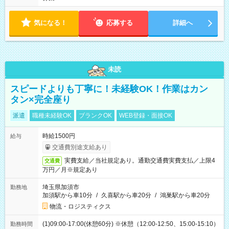
気になる！
応募する
詳細へ
未読
スピードよりも丁寧に！未経験OK！作業はカン
タン×完全座り
派遣
職種未経験OK
ブランクOK
WEB登録・面接OK
時給1500円
給与
交通費別途支給あり
実費支給／当社規定あり。通勤交通費実費支払／上限4
交通費
万円／月※規定あり
埼玉県加須市
勤務地
加須駅から車10分
/
久喜駅から車20分
/
鴻巣駅から車20分
物流・ロジスティクス
(1)09:00-17:00(休憩60分) ※休憩（12:00-12:50、15:00-15:10）
勤務時間