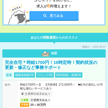
8
求人が
件増えます！
見てみる
あなたの閲覧履歴からのオススメ
掲載日：2026.08.07
未読
完全在宅＊時給1700円！16時定時！契約状況の
更新・修正など事務サポート
派遣
職種未経験OK
ブランクOK
WEB登録・面接OK
時給1700円＋交 【月収例】272,000円～ ■給与の前払いが可
給与
能な速払いサービスあり
交通費別途支給あり
交通費支給あり
交通費
25～30万円
月収例