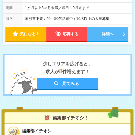
1ヶ月以上3ヶ月未満／即日～9月末まで
期間
履歴書不要
/
40～50代活躍中
/
10名以上の大量募集
特徴
気になる！
応募する
詳細へ
少しエリアを広げると、
8
求人が
件増えます！
見てみる
編集部イチオシ