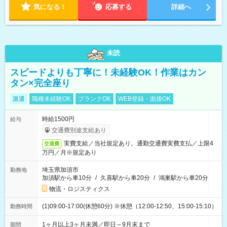
気になる！
応募する
詳細へ
未読
スピードよりも丁寧に！未経験OK！作業はカン
タン×完全座り
派遣
職種未経験OK
ブランクOK
WEB登録・面接OK
時給1500円
給与
交通費別途支給あり
実費支給／当社規定あり。通勤交通費実費支払／上限4
交通費
万円／月※規定あり
埼玉県加須市
勤務地
加須駅から車10分
/
久喜駅から車20分
/
鴻巣駅から車20分
物流・ロジスティクス
(1)09:00-17:00(休憩60分) ※休憩（12:00-12:50、15:00-15:10）
勤務時間
1ヶ月以上3ヶ月未満／即日～9月末まで
期間