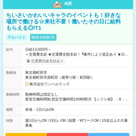
未読
ちいさいかわいいキャラのイベントも！好きな
場所で働ける☆来社不要！働いたその日に給料
もらえる◎/T1
アルバイト
職種未経験OK
日給13,000円～
給与
＋交通費支給 ★交通費全額支給！ ┗案件により規定あり ★日払
いOK！（規定あり） ┗働いたその日に現金GET♪ お仕事後はコ
交通費別途支給あり
ンビニATMから 日払い分を引き落とせます！ 【試用期間】試
用期間なし
東京都町田市
勤務地
東京都町田市原町田（最寄り駅：町田駅）
株式会社ワンベルウッズ
勤務時間は指定なし
勤務時間
変形労働時間制 想定労働時間160時間/月 【シフト例】 ・8：00
～21：00
単発・1日のみOK
期間
週1日からOK / 日払いOK / 副業・WワークOK / 10名以上の大量
特徴
募集