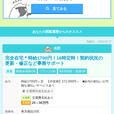
見てみる
あなたの閲覧履歴からのオススメ
掲載日：2026.08.07
未読
完全在宅＊時給1700円！16時定時！契約状況の
更新・修正など事務サポート
派遣
職種未経験OK
ブランクOK
WEB登録・面接OK
時給1700円＋交 【月収例】272,000円～ ■給与の前払いが可
給与
能な速払いサービスあり
交通費別途支給あり
交通費支給あり
交通費
25～30万円
月収例
東京都品川区
勤務地