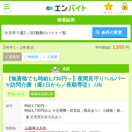
0
メニュー
気になる！
ログイン
検索結果
条件の変更
大月市で週2～3日勤務のバイト一覧
2
1,550
件中
1
～
2
件表示
平均時給:
円
新着順
時給順
人気順
未読
【無資格でも時給1,730円～】夜間見守りヘルパー
✨訪問介護（週1日から／夜勤専従） /Jb
アルバイト
職種未経験OK
時給1,730円～
給与
時給1,730円以上 ※交通費一部支給（既定あり） ※経験・能力を
考慮して決定します 【収入例】 週1回勤務の場合：1,730円×8時
交通費別途支給あり
間×4回=5万5,360円 週3回勤務の場合：1,730円×8時間×12回
=16万6,080円 【試用期間】試用期間あり 試用期間の長さ：2ヶ
山梨県大月市
勤務地
月 ※ 雇用形態と給与に、本採用時と異なる部分があります。 雇