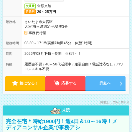
全額支給
交通費
20～25万円
月収例
さいたま市大宮区
勤務地
大宮(埼玉県)駅から徒歩3分
事務代行業
08:30～17:15(実働7時間45分 休憩1時間)
勤務時間
2026年08月下旬～長期 ※8月～！
期間
履歴書不要
/
40～50代活躍中
/
服装自由
/
電話対応なし
/
パソ
特徴
コンスキル不要
気になる！
応募する
詳細へ
掲載日：2026.08.06
未読
完全在宅＊時給1900円！週4日＆10～16時！メ
ディアコンサル企業で事務アシ