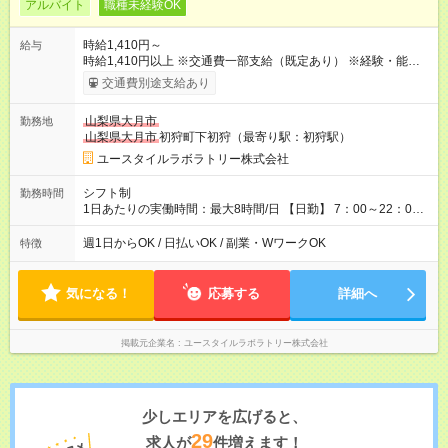
アルバイト
職種未経験OK
時給1,410円～
給与
時給1,410円以上 ※交通費一部支給（既定あり） ※経験・能力を
考慮して決定します 【収入例】 週1回勤務の場合：1,410円×8時
交通費別途支給あり
間×4回=4万5,120円 週3回勤務の場合：1,410円×8時間×12回
=13万5,360円 週5回勤務の場合：1,410円×8時間×20回=22万
山梨県大月市
勤務地
5,600円 【試用期間】試用期間あり 試用期間の長さ：2ヶ月
山梨県大月市
初狩町下初狩（最寄り駅：初狩駅）
※ 雇用形態と給与に、本採用時と異なる部分があります。 雇用
形態：本採用時と同じです。 給与：時給 1,060円以上
ユースタイルラボラトリー株式会社
シフト制
勤務時間
1日あたりの実働時間：最大8時間/日 【日勤】 7：00～22：00
の間で2～8時間勤務（休憩時間は法定通り） ※週1日～OK ／ 1
日2時間から勤務OK ／ 夜勤なし ＊＊ 勤務時間例 ＊＊ ■7時
週1日からOK / 日払いOK / 副業・WワークOK
特徴
から11時 ■9時から18時 ■17時から21時 など ※訪問先により
変動 ※曜日固定（毎週同じ曜日勤務）
気になる！
応募する
詳細へ
掲載元企業名
ユースタイルラボラトリー株式会社
少しエリアを広げると、
29
求人が
件増えます！