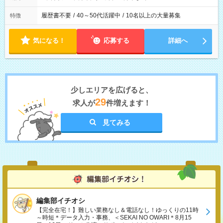
履歴書不要
/
40～50代活躍中
/
10名以上の大量募集
特徴
気になる！
応募する
詳細へ
少しエリアを広げると、
29
求人が
件増えます！
見てみる
編集部イチオシ
【完全在宅！】難しい業務なし＆電話なし！ゆっくりの11時
～時短＊データ入力・事務、＜SEKAI NO OWARI＊8月15