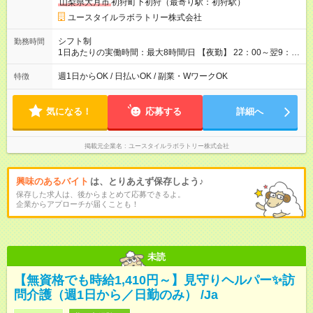
山梨県大月市
初狩町下初狩（最寄り駅：初狩駅）
用形態：本採用時と同じです。 給与：時給 1,490円以上
ユースタイルラボラトリー株式会社
シフト制
勤務時間
1日あたりの実働時間：最大8時間/日 【夜勤】 22：00～翌9：
00 ※週1日～OK ／ 夜勤専従 ＊＊ 勤務時間例 ＊＊ ■22時か
ら翌7時 ■23時から翌8時 ■24時から翌9時 など ※上記の時間
週1日からOK / 日払いOK / 副業・WワークOK
特徴
内で8時間勤務（休憩1時間）ご利用者様により、時間は異なり
ます。 ※曜日固定（毎週同じ曜日での勤務となります）
気になる！
応募する
詳細へ
掲載元企業名
ユースタイルラボラトリー株式会社
興味のあるバイト
は、とりあえず保存しよう♪
保存した求人は、後からまとめて応募できるよ。
企業からアプローチが届くことも！
未読
【無資格でも時給1,410円～】見守りヘルパー✨訪
問介護（週1日から／日勤のみ） /Ja