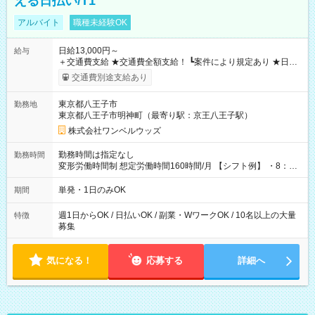
える日払い/T1
アルバイト
職種未経験OK
日給13,000円～
給与
＋交通費支給 ★交通費全額支給！ ┗案件により規定あり ★日払
いOK！（規定あり） ┗働いたその日に現金GET♪ お仕事後はコ
交通費別途支給あり
ンビニATMから 日払い分を引き落とせます！ 【試用期間】試
用期間なし
東京都八王子市
勤務地
東京都八王子市明神町（最寄り駅：京王八王子駅）
株式会社ワンベルウッズ
勤務時間は指定なし
勤務時間
変形労働時間制 想定労働時間160時間/月 【シフト例】 ・8：00
～21：00
単発・1日のみOK
期間
週1日からOK / 日払いOK / 副業・WワークOK / 10名以上の大量
特徴
募集
気になる！
応募する
詳細へ