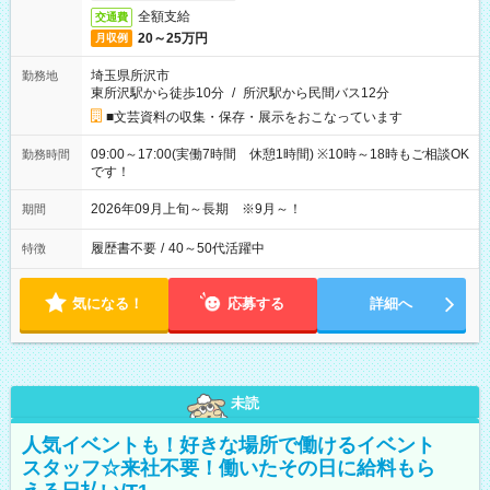
全額支給
交通費
20～25万円
月収例
埼玉県所沢市
勤務地
東所沢駅から徒歩10分
/
所沢駅から民間バス12分
■文芸資料の収集・保存・展示をおこなっています
09:00～17:00(実働7時間 休憩1時間) ※10時～18時もご相談OK
勤務時間
です！
2026年09月上旬～長期 ※9月～！
期間
履歴書不要
/
40～50代活躍中
特徴
気になる！
応募する
詳細へ
未読
人気イベントも！好きな場所で働けるイベント
スタッフ☆来社不要！働いたその日に給料もら