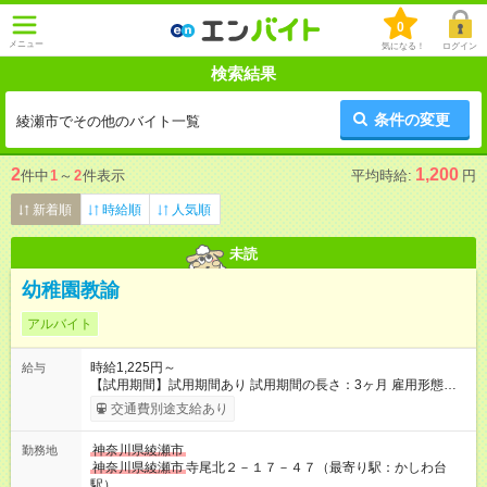
0
メニュー
気になる！
ログイン
検索結果
条件の変更
綾瀬市でその他のバイト一覧
2
1,200
件中
1
～
2
件表示
平均時給:
円
新着順
時給順
人気順
未読
幼稚園教諭
アルバイト
時給1,225円～
給与
【試用期間】試用期間あり 試用期間の長さ：3ヶ月 雇用形態、
給与は本採用時と同じです。
交通費別途支給あり
神奈川県綾瀬市
勤務地
神奈川県綾瀬市
寺尾北２－１７－４７（最寄り駅：かしわ台
駅）