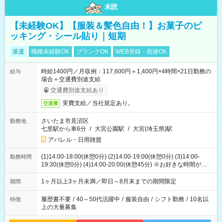
未読
【未経験OK】【服装＆髪色自由！】お菓子のピ
ッキング・シール貼り｜短期
派遣
職種未経験OK
ブランクOK
WEB登録・面接OK
時給1400円／月収例：117,600円＝1,400円×4時間×21日勤務の
給与
場合＋交通費別途支給
交通費別途支給あり
実費支給／当社規定あり。
交通費
さいたま市見沼区
勤務地
七里駅から車6分
/
大宮公園駅
/
大宮(埼玉県)駅
アパレル・日用雑貨
(1)14:00-18:00(休憩0分) (2)14:00-19:00(休憩0分) (3)14:00-
勤務時間
19:30(休憩0分) (4)14:00-20:00(休憩45分) ※お好きな時間が選べ
ます
1ヶ月以上3ヶ月未満／即日～8月末までの期間限定
期間
履歴書不要
/
40～50代活躍中
/
服装自由
/
シフト勤務
/
10名以
特徴
上の大量募集