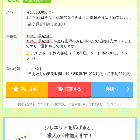
正社員
職種未経験OK
月給300,000円～
給与
上記額にはみなし残業代を含みます。※超過分は全額支給いたし
ます。 みなし残業代 73,808円／月 みなし残業時間 45時間／月
交通費別途支給あり
年収＝月給＋ボーナス＋インセンティブ ボーナス ：2回 ※過
去2回を切ったことなし インセンティブ ：年4回 ※3ヶ月ごと
神奈川県綾瀬市
勤務地
（年4回） ※施工スタッフにもインセンティブがもらえます
神奈川県綾瀬市
※直行直帰のお仕事のため活動目安エリアとし
※合計で約30～60万/年程度で動きます（一番高い方ですと100
てエリア選択をしております
万超え） --------------------------------- 昇給：あり ※年1回評価に基
づく 手当：あり 全額100%支給 ・交通費（通勤費） ・業務に
アズサポート株式会社（「便利屋」を、日本の新しいインフ
おける活動費 ・超過勤務手当 【注意】 貸与する社用車は、社員
ラへ）
各自が保管していただきます 駐車場代が仮にかかる場合、各社
員での負担となります ※1都3県社員については会社負担があり
シフト制
勤務時間
ます（ご相談ください） 【試用期間】試用期間あり 試用期間の
1日あたりの実働時間：最大8時間/日 残業時間：月平均20時間程
長さ：4ヶ月 ※ 雇用形態と給与に、本採用時と異なる部分があり
度 ※閑散月10時間ほど、繁忙期40時間ほど 【注意】 直行直帰の
ます。 雇用形態：中途採用（契約社員） 給与：本採用時と同じ
ため、最初に訪問するお客様と、最後のお客様のご自宅の場所
です。 試用期間中は嘱託社員契約となります。嘱託社員契約中
気になる！
によっては出勤・退勤時間が変動する場合がございます 例）
応募する
詳細へ
の給与・待遇・福利厚生は正社員のものと同じです。99％の方
閑散期10時に出発、退勤16時台～繁忙期7時台に出発～帰宅20
が試用期間後に正社員に移行しております。
時台
掲載元企業名
アズサポート株式会社（「便利屋」を、日本の新しいインフラへ）
少しエリアを広げると、
9
求人が
件増えます！