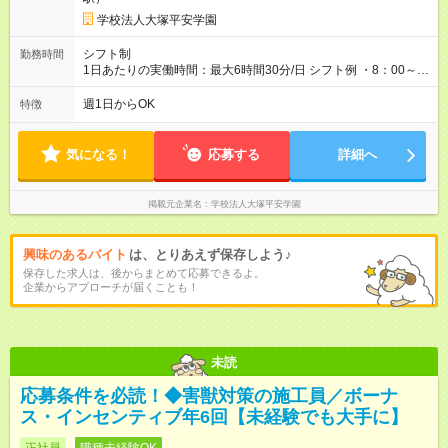
学校法人大塚平安学園
シフト制
勤務時間
1日あたりの実働時間：最大6時間30分/日 シフト例 ・8：00～
14：15 ・8：00～12：00 ・8：45～14：15 ・8：45～12：00
週1日からOK
特徴
気になる！
応募する
詳細へ
掲載元企業名
学校法人大塚平安学園
興味のあるバイト
は、とりあえず保存しよう♪
保存した求人は、後からまとめて応募できるよ。
企業からアプローチが届くことも！
未読
応募条件を必読！◆害獣対策の施工員／ボーナ
ス・インセンティブ年6回【未経験でも大手に】