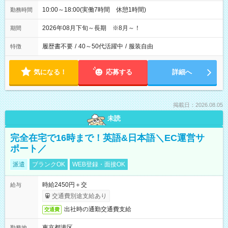
10:00～18:00(実働7時間 休憩1時間)
勤務時間
2026年08月下旬～長期 ※8月～！
期間
履歴書不要
/
40～50代活躍中
/
服装自由
特徴
気になる！
応募する
詳細へ
掲載日：2026.08.05
未読
完全在宅で16時まで！英語&日本語＼EC運営サ
ポート／
派遣
ブランクOK
WEB登録・面接OK
時給2450円＋交
給与
交通費別途支給あり
出社時の通勤交通費支給
交通費
東京都港区
勤務地