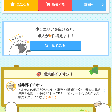
気になる！
応募する
詳細へ
少しエリアを広げると、
9
求人が
件増えます！
見てみる
編集部イチオシ
＜ホテルの備品を運ぶだけ＞単発・短時間～OK／安心の日給
保障＊夜勤、＜単発＊1日～OK！＞コンサートなどのグッズ
販売スタッフ＊など
(8/6UP!)