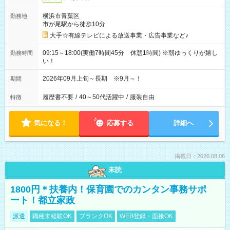
横浜市青葉区
勤務地
市が尾駅から徒歩10分
大手☆有線テレビによる放送事業・広告事業など♪
09:15～18:00(実働7時間45分 休憩1時間) ※朝ゆっくりが嬉し
勤務時間
い！
2026年09月上旬～長期 ※9月～！
期間
履歴書不要
/
40～50代活躍中
/
服装自由
特徴
気になる！
応募する
詳細へ
掲載日：2026.08.06
未読
1800円＊扶養内！保育園でのカンタン事務サポ
ート！都立家政
派遣
職種未経験OK
ブランクOK
WEB登録・面接OK