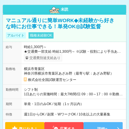
未読
マニュアル通りに簡単WORK◆未経験から好き
な時にお仕事できる！単発OK◎試験監督
アルバイト
職種未経験OK
時給1,300円～
給与
★交通費一部支給 時給1,300円～ ※試験・役割により手当あり
※勤務回数により昇給あり 【即給（前払い）オプションあ
交通費別途支給あり
り！】 希望される場合、勤務から1週間ほどで給与の一部を受け
取れます。 ※手数料418円がかかります。 【過去試験日の収入
横浜市青葉区
勤務地
例】 ・河合塾模擬試験 8:30～17:30（休憩1時間） 時給1,300円
神奈川県横浜市青葉区あざみ野（最寄り駅：あざみ野駅）
×8時間＝日収10,400円＋交通費 ※当日の役割により時給＋100
円の場合あり ・国家試験 7:00～13:30（休憩なし） 時給1,300
株式会社全国試験運営センター
円（役割手当＋100円）×6時間＝日収8,400円＋交通費 【試用期
間】試用期間なし
シフト制
勤務時間
1日あたりの実働時間：最大7時間/日 09：00～17：00 ※勤務時
間は 試験により異なります。
単発・1日のみOK / 短期（1ヶ月以内）
期間
週1日からOK / 副業・WワークOK / 10名以上の大量募集
特徴
気になる！
応募する
詳細へ