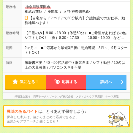
神奈川県座間市
勤務地
相武台前駅
/
座間駅
/
入谷(神奈川県)駅
【自宅からドアtoドアで30分以内】介護施設でのお仕事。勤
務地選べます！
【日勤のみ】9:00～18:00（休憩60分） ■ご希望があればその他
勤務時間
シフトもOK！ （例）8:30～17:30 10:00～19:00 など
「家族とお休みを合わせたい」 「余裕を持って夕飯の準備がし
たい」 「できれば残業はしたくない」 など、ご希望があれば教
2ヶ月～ ■ご応募から最短3日後に開始可能 8月～、9月スター
期間
えてくださいね。 ※Wワーク希望の方へ 今ご覧のお仕事で希望
トもOK！
する勤務時間と、もう1つのお仕事の勤務時間。 合計で週40時
間を超える場合は応募できません
履歴書不要
/
40～50代活躍中
/
服装自由
/
シフト勤務
/
10名以
特徴
上の大量募集
/
パソコンスキル不要
気になる！
応募する
詳細へ
掲載元企業名
日研トータルソーシング株式会社 メディカルケア事業部 ナース派遣
興味のあるバイト
は、とりあえず保存しよう♪
保存した求人は、後からまとめて応募できるよ。
企業からアプローチが届くことも！