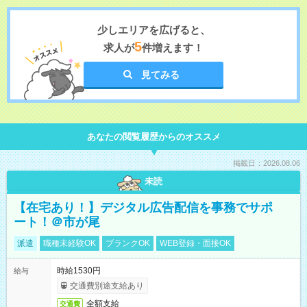
少しエリアを広げると、
5
求人が
件増えます！
見てみる
あなたの閲覧履歴からのオススメ
掲載日：2026.08.06
未読
【在宅あり！】デジタル広告配信を事務でサポ
ート！＠市が尾
派遣
職種未経験OK
ブランクOK
WEB登録・面接OK
時給1530円
給与
交通費別途支給あり
全額支給
交通費