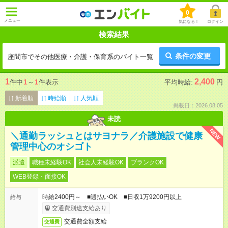
0
メニュー
気になる！
ログイン
検索結果
条件の変更
座間市でその他医療・介護・保育系のバイト一覧
1
2,400
件中
1
～
1
件表示
平均時給:
円
新着順
時給順
人気順
掲載日：2026.08.05
未読
NEW
＼通勤ラッシュとはサヨナラ／介護施設で健康
管理中心のオシゴト
派遣
職種未経験OK
社会人未経験OK
ブランクOK
WEB登録・面接OK
時給2400円～ ■週払いOK ■日収1万9200円以上
給与
交通費別途支給あり
交通費全額支給
交通費