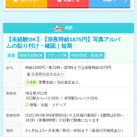
未読
【未経験OK】【深夜時給1875円】写真アルバ
ムの貼り付け・確認｜短期
派遣
職種未経験OK
ブランクOK
WEB登録・面接OK
時給1500円／夜22時～翌5時までは深夜時給1875円
給与
交通費別途支給あり
実費支給／当社規定あり。
交通費
埼玉県川口市
勤務地
川口駅からバス10分
/
赤羽駅からバス10分
情報・出版・メディア
(1)21:00-06:00(休憩60分) ※入社後の最初2～3週間は9:00～
勤務時間
18:00（実働8時間）の日勤で勤務になります
1ヶ月以上3ヶ月未満／即日～9/30まで（延長の可能性あり）
期間