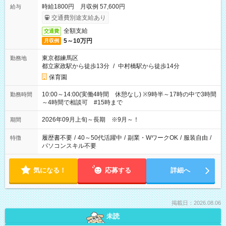
時給1800円 月収例 57,600円
給与
交通費別途支給あり
全額支給
交通費
5～10万円
月収例
東京都練馬区
勤務地
都立家政駅から徒歩13分
/
中村橋駅から徒歩14分
保育園
10:00～14:00(実働4時間 休憩なし) ※9時半～17時の中で3時間
勤務時間
～4時間で相談可 #15時まで
2026年09月上旬～長期 ※9月～！
期間
履歴書不要
/
40～50代活躍中
/
副業・WワークOK
/
服装自由
/
特徴
パソコンスキル不要
気になる！
応募する
詳細へ
掲載日：2026.08.06
未読