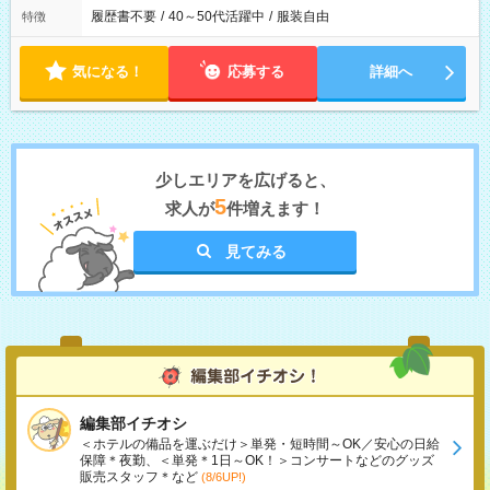
履歴書不要
/
40～50代活躍中
/
服装自由
特徴
気になる！
応募する
詳細へ
少しエリアを広げると、
5
求人が
件増えます！
見てみる
編集部イチオシ
＜ホテルの備品を運ぶだけ＞単発・短時間～OK／安心の日給
保障＊夜勤、＜単発＊1日～OK！＞コンサートなどのグッズ
販売スタッフ＊など
(8/6UP!)