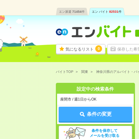
エン派遣
71454
件
エン バイト
82531
件
0
気になるリスト
保存した希
バイトTOP
関東
神奈川県のアルバイト・バ
設定中の検索条件
座間市 / 週1日からOK
条件の変更
条件を保存して
メールを受け取る