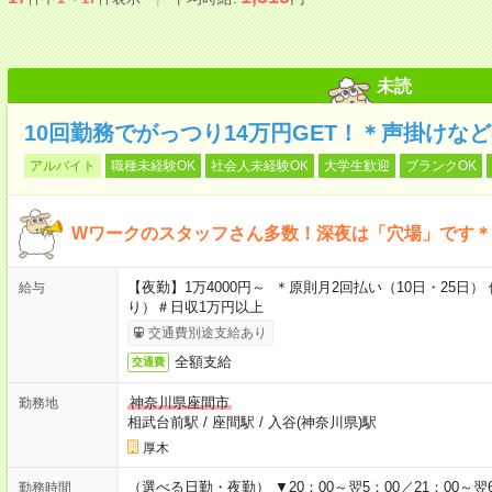
未読
10回勤務でがっつり14万円GET！＊声掛けな
アルバイト
職種未経験OK
社会人未経験OK
大学生歓迎
ブランクOK
Wワークのスタッフさん多数！深夜は「穴場」です＊
【夜勤】1万4000円～ ＊原則月2回払い（10日・25
給与
り）＃日収1万円以上
交通費別途支給あり
全額支給
交通費
神奈川県座間市
勤務地
相武台前駅
/
座間駅
/
入谷(神奈川県)駅
厚木
（選べる日勤・夜勤） ▼20：00～翌5：00／21：00～翌6
勤務時間