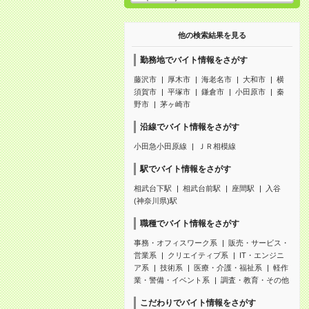
他の検索結果を見る
勤務地でバイト情報をさがす
藤沢市
厚木市
海老名市
大和市
横
須賀市
平塚市
鎌倉市
小田原市
秦
野市
茅ヶ崎市
沿線でバイト情報をさがす
小田急小田原線
ＪＲ相模線
駅でバイト情報をさがす
相武台下駅
相武台前駅
座間駅
入谷
(神奈川県)駅
職種でバイト情報をさがす
事務・オフィスワーク系
販売・サービス・
営業系
クリエイティブ系
IT・エンジニ
ア系
技術系
医療・介護・福祉系
軽作
業・警備・イベント系
調査・教育・その他
こだわりでバイト情報をさがす