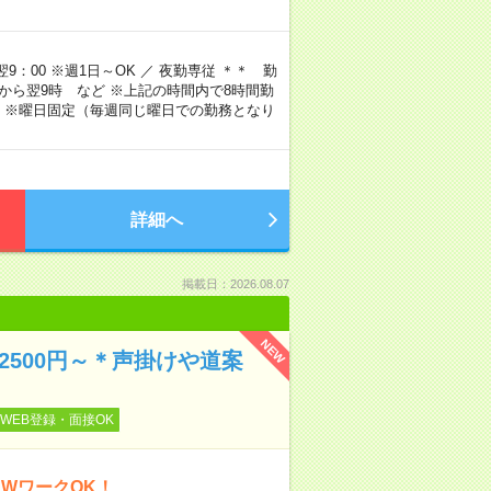
9：00 ※週1日～OK ／ 夜勤専従 ＊＊ 勤
4時から翌9時 など ※上記の時間内で8時間勤
 ※曜日固定（毎週同じ曜日での勤務となり
詳細へ
掲載日：2026.08.07
NEW
万2500円～＊声掛けや道案
WEB登録・面接OK
WワークOK！