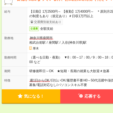
【日勤】1万2500円～ 【夜勤】1万4000円～ ＊原則月
給与
の制度もあり（規定あり）＃日収1万円以上
交通費別途支給あり
全額支給
交通費
神奈川県座間市
勤務地
相武台前駅
/
座間駅
/
入谷(神奈川県)駅
厚木
（選べる日勤・夜勤） ▼8：00～17：00／9：00～18：00
勤務時間
00 など
研修後即日～OK ★短期・長期の就業も大歓迎＃急募
期間
週1日からOK
/
日払いOK
/
履歴書不要
/
40～50代活躍中
/
副
特徴
募集
/
電話対応なし
/
パソコンスキル不要
気になる！
応募する