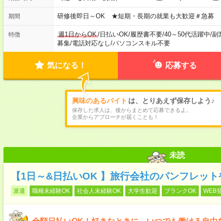
研修後即日～OK ★短期・長期の就業も大歓迎＃急募
期間
週1日からOK
/
日払いOK
/
履歴書不要
/
40～50代活躍中
/
副
特徴
募集
/
電話対応なし
/
パソコンスキル不要
気になる！
応募する
興味のあるバイト
は、とりあえず保存しよう♪
保存した求人は、後からまとめて応募できるよ。
企業からアプローチが届くことも！
未読
【1日～&日払いOK 】旅行会社のパンフレッ
派遣
職種未経験OK
社会人未経験OK
大学生歓迎
ブランクOK
WEB