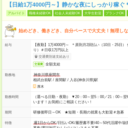
【日給1万4000円～】静かな夜にしっかり稼
アルバイト
職種未経験OK
社会人未経験OK
大学生歓迎
ブランクOK
始めどき、働きどき、自分ペースで大丈夫！無理し
【夜勤】1万4000円～ ＊原則月2回払い（10日・25
給与
り）＃日収1万円以上
交通費別途支給あり
全額支給
交通費
神奈川県座間市
勤務地
相武台前駅
/
座間駅
/
入谷(神奈川県)駅
厚木
（選べる日勤・夜勤） ▼20：00～翌5：00／21：00～翌
勤務時間
います！お気軽にご相談ください！
研修後即日～OK ★短期・長期の就業も大歓迎＃急募
期間
週1日からOK
/
日払いOK
/
履歴書不要
/
40～50代活躍中
/
副
特徴
募集
/
電話対応なし
/
パソコンスキル不要