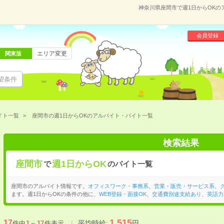
神奈川県座間市で週1日からOK
会員登録
エリア変更
関東版
望条件
イト一覧
座間市の週1日からOKのアルバイト・バイト一覧
検索結果
座間市
週1日からOK
で
のバイト一覧
座間市のアルバイト情報です。
オフィスワーク・事務系
、
営業・販売・サービス系
、
ます。週1日からOKの条件の他に、
WEB登録・面接OK
、
交通費別途支給あり
、
英語力
1,515
17
平均時給:
円
件中
1
～
17
件表示