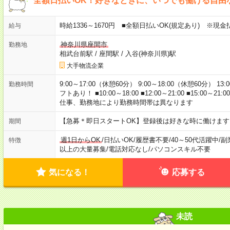
全額日払いOK！好きなときに、いつでも働ける自由
時給1336～1670円 ■全額日払いOK(規定あり) ※現
給与
神奈川県座間市
勤務地
相武台前駅
/
座間駅
/
入谷(神奈川県)駅
大手物流企業
9:00～17:00（休憩60分） 9:00～18:00（休憩60分） 13:
勤務時間
フトあり！ ■10:00～18:00 ■12:00～21:00 ■15:00～21:0
仕事、勤務地により勤務時間帯は異なります
【急募＊即日スタートOK】登録後は好きな時に働けま
期間
週1日からOK
/
日払いOK
/
履歴書不要
/
40～50代活躍中
/
副
特徴
以上の大量募集
/
電話対応なし
/
パソコンスキル不要
気になる！
応募する
未読