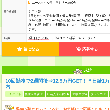
ユースタイルラボラトリー株式会社
シフト制
勤務時間
1日あたりの実働時間：最大8時間/日 【夜勤】 22：00～翌
務時間例 ＊＊ ■22時から翌7時 ■23時から翌8時 ■2
務（休憩1時間）ご利用者様により、時間は異なります。
ます）
週1日からOK
/ 日払いOK / 副業・WワークOK
特徴
気になる！
応募する
未読
10回勤務で2週間後⇒12.5万円GET！＊日給1
内
アルバイト
職種未経験OK
社会人未経験OK
大学生歓迎
ブランクOK
警備が気になっている方、お気軽にご応募ください！