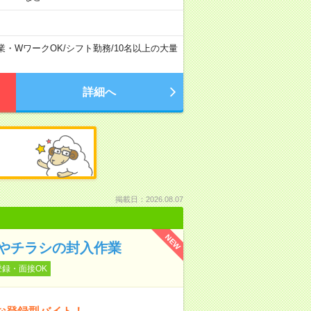
業・WワークOK
/
シフト勤務
/
10名以上の大量
詳細へ
掲載日：2026.08.07
NEW
トやチラシの封入作業
登録・面接OK