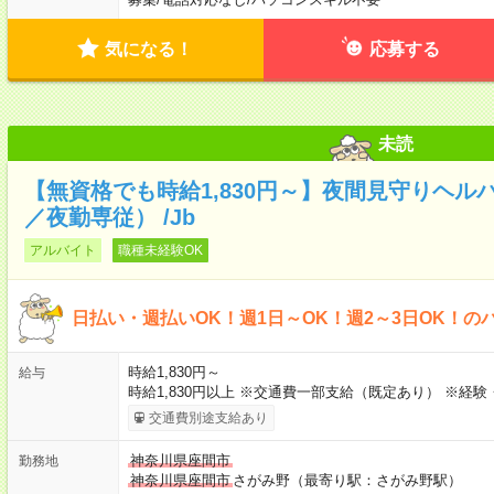
気になる！
応募する
未読
【無資格でも時給1,830円～】夜間見守りヘル
／夜勤専従） /Jb
アルバイト
職種未経験OK
日払い・週払いOK！週1日～OK！週2～3日OK！の
時給1,830円～
給与
時給1,830円以上 ※交通費一部支給（既定あり） ※経
交通費別途支給あり
神奈川県座間市
勤務地
神奈川県座間市
さがみ野（最寄り駅：さがみ野駅）