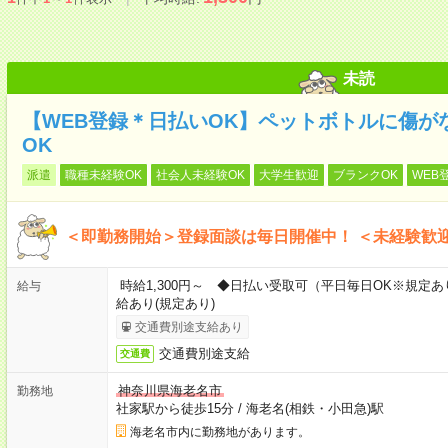
未読
【WEB登録＊日払いOK】ペットボトルに傷が
OK
派遣
職種未経験OK
社会人未経験OK
大学生歓迎
ブランクOK
WEB
＜即勤務開始＞登録面談は毎日開催中！ ＜未経験歓
時給1,300円～ ◆日払い受取可（平日毎日OK※規定
給与
給あり(規定あり)
交通費別途支給あり
交通費別途支給
交通費
神奈川県海老名市
勤務地
社家駅から徒歩15分
/
海老名(相鉄・小田急)駅
海老名市内に勤務地があります。