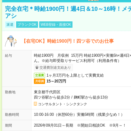
完全在宅＊時給1900円！週4日＆10～16時！
アシ
派遣
ブランクOK
WEB登録・面接OK
【在宅OK】時給1900円！四ツ谷でのお仕事
時給1900円 月収例 15万円 時給1900円×実働5h×
給与
ん。※給与即受取りサービス利用可（利用条件有）
交通費別途支給あり
1ヶ月3万円を上限として実費支給
交通費
15～20万円
月収例
東京都千代田区
勤務地
四ツ谷駅から徒歩2分
/
麹町駅から徒歩13分
コンサルタント・シンクタンク
10:00-16:00（休憩60分）実働5時間（残業少なめ！）
勤務時間
2026年09月01日～長期 ※開始日相談OK ※9月～！
期間