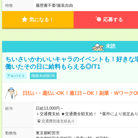
履歴書不要
/
服装自由
特徴
気になる！
応募する
未読
ちいさいかわいいキャラのイベントも！好きな
働いたその日に給料もらえる◎/T1
アルバイト
職種未経験OK
日払い・週払いOK！週1日～OK！副業・WワークO
日給13,000円～
給与
＋交通費支給 ★交通費全額支給！ ┗案件により規定あり
交通費別途支給あり
東京都町田市
勤務地