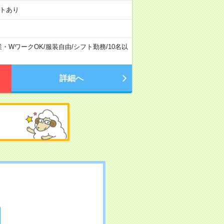
フトあり
業・WワークOK
/
服装自由
/
シフト勤務
/
10名以
詳細へ