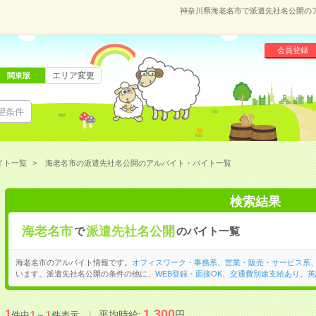
神奈川県海老名市で派遣先社名公開の
会員登録
エリア変更
関東版
望条件
イト一覧
海老名市の派遣先社名公開のアルバイト・バイト一覧
検索結果
海老名市
派遣先社名公開
で
のバイト一覧
海老名市のアルバイト情報です。
オフィスワーク・事務系
、
営業・販売・サービス系
います。派遣先社名公開の条件の他に、
WEB登録・面接OK
、
交通費別途支給あり
、
英
1,300
1
平均時給:
円
件中
1
～
1
件表示