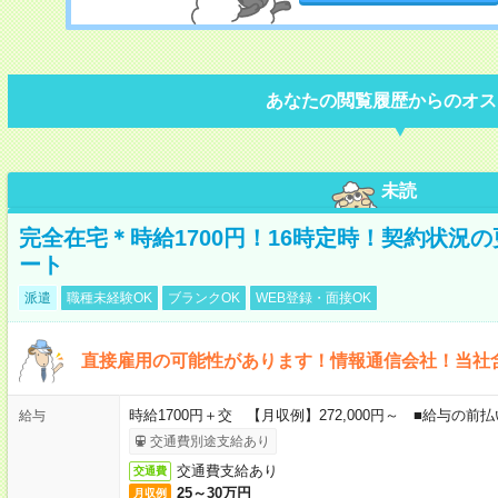
あなたの閲覧履歴からのオス
未読
完全在宅＊時給1700円！16時定時！契約状況
ート
派遣
職種未経験OK
ブランクOK
WEB登録・面接OK
直接雇用の可能性があります！情報通信会社！当社
時給1700円＋交 【月収例】272,000円～ ■給与の
給与
交通費別途支給あり
交通費支給あり
交通費
25～30万円
月収例