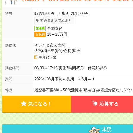
時給1300円 月収例 201,500円
給与
交通費別途支給あり
全額支給
交通費
20～25万円
月収例
さいたま市大宮区
勤務地
大宮(埼玉県)駅から徒歩3分
事務代行業
08:30～17:15(実働7時間45分 休憩1時間)
勤務時間
2026年08月下旬～長期 ※8月～！
期間
履歴書不要
/
40～50代活躍中
/
服装自由
/
電話対応なし
/
パソ
特徴
気になる！
応募する
未読