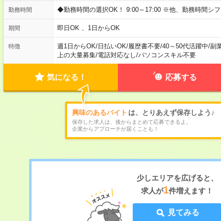
◆勤務時間の選択OK！ 9:00～17:00 ※他、勤務時間シ
勤務時間
即日OK 、1日からOK
期間
週1日からOK
/
日払いOK
/
履歴書不要
/
40～50代活躍中
/
副
特徴
上の大量募集
/
電話対応なし
/
パソコンスキル不要
気になる！
応募する
興味のあるバイト
は、とりあえず保存しよう♪
保存した求人は、後からまとめて応募できるよ。
企業からアプローチが届くことも！
少しエリアを広げると、
1
求人が
件増えます！
見てみる