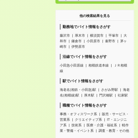
他の検索結果を見る
勤務地でバイト情報をさがす
藤沢市
厚木市
横須賀市
平塚市
大
和市
鎌倉市
小田原市
秦野市
茅ヶ
崎市
伊勢原市
沿線でバイト情報をさがす
小田急小田原線
相模鉄道本線
ＪＲ相模
線
駅でバイト情報をさがす
海老名(相鉄・小田急)駅
さがみ野駅
海老
名(相模線)駅
厚木駅
門沢橋駅
社家駅
職種でバイト情報をさがす
事務・オフィスワーク系
販売・サービス・
営業系
クリエイティブ系
IT・エンジニ
ア系
技術系
医療・介護・福祉系
軽作
業・警備・イベント系
調査・教育・その他