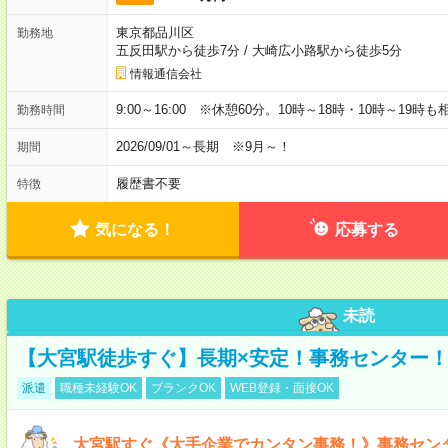
東京都品川区
勤務地
五反田駅から徒歩7分
/
大崎広小路駅から徒歩5分
情報通信会社
9:00～16:00 ※休憩60分。10時～18時・10時～19時
勤務時間
2026/09/01～長期 ※9月～！
期間
履歴書不要
特徴
気になる！
応募する
未読
【大宮駅徒歩すぐ】長期×安定！事務センター
派遣
職種未経験OK
ブランクOK
WEB登録・面接OK
大宮駅すぐ《大手企業でカンタン事務！》事務セン