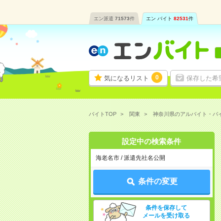
エン派遣
71573
件
エン バイト
82531
件
0
気になるリスト
保存した希
バイトTOP
関東
神奈川県のアルバイト・バ
設定中の検索条件
海老名市 / 派遣先社名公開
条件の変更
条件を保存して
メールを受け取る