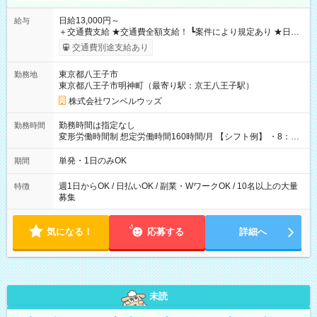
日給13,000円～
給与
＋交通費支給 ★交通費全額支給！ ┗案件により規定あり ★日払
いOK！（規定あり） ┗働いたその日に現金GET♪ お仕事後はコ
交通費別途支給あり
ンビニATMから 日払い分を引き落とせます！ 【試用期間】試
用期間なし
東京都八王子市
勤務地
東京都八王子市明神町（最寄り駅：京王八王子駅）
株式会社ワンベルウッズ
勤務時間は指定なし
勤務時間
変形労働時間制 想定労働時間160時間/月 【シフト例】 ・8：00
～21：00
単発・1日のみOK
期間
週1日からOK / 日払いOK / 副業・WワークOK / 10名以上の大量
特徴
募集
気になる！
応募する
詳細へ
未読