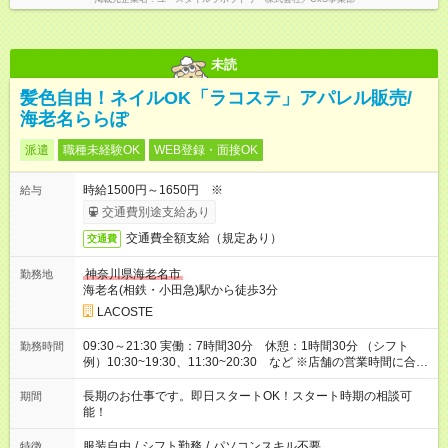
未読
髪色自由！ネイルOK「ラコステ」アパレル販売/
海老名ららぽ
派遣
職種未経験OK
WEB登録・面接OK
時給1500円～1650円 ※
給与
交通費別途支給あり
交通費全額支給（規定あり）
交通費
神奈川県海老名市
勤務地
海老名(相鉄・小田急)駅から徒歩3分
LACOSTE
09:30～21:30 実働：7時間30分 休憩：1時間30分 （シフト
勤務時間
例）10:30~19:30、11:30~20:30 など ※店舗の営業時間に合わ
せたシフト制、残業はほとんどございません！
長期のお仕事です。即日スタートOK！スタート時期の相談可
期間
能！
服装自由
/
シフト勤務
/
パソコンスキル不要
特徴