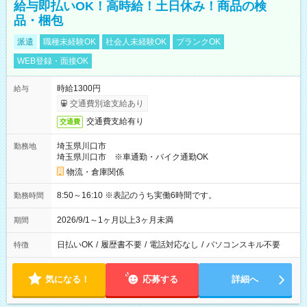
給与即払いOK！高時給！土日休み！商品の検
品・梱包
派遣
職種未経験OK
社会人未経験OK
ブランクOK
WEB登録・面接OK
時給1300円
給与
交通費別途支給あり
交通費支給有り
交通費
埼玉県川口市
勤務地
埼玉県川口市 ※車通勤・バイク通勤OK
物流・倉庫関係
8:50～16:10 ※表記のうち実働6時間です。
勤務時間
2026/9/1～1ヶ月以上3ヶ月未満
期間
日払いOK
/
履歴書不要
/
電話対応なし
/
パソコンスキル不要
特徴
気になる！
応募する
詳細へ