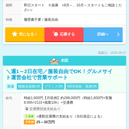
即日スタート ※急募 ○9月～、10月～スタートもご相談くだ
期間
さい♪
履歴書不要
/
服装自由
特徴
気になる！
応募する
詳細へ
掲載日：2026.08.07
未読
＼週1～2日在宅／服装自由でOK！グルメサイ
ト運営会社で営業サポート
派遣
職種未経験OK
ブランクOK
WEB登録・面接OK
時給1,600円【月収例】約288,000円（時給1,600円×実働
給与
8.00h×21日+残業10h）+交通費
交通費別途支給あり
○通勤交通費の支給あり（当社規定による）
交通費
25～30万円
月収例