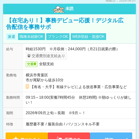
掲載日：2026.08.07
未読
【在宅あり！】事務デビュー応援！デジタル広
告配信を事務サポ
派遣
職種未経験OK
ブランクOK
WEB登録・面接OK
時給1530円 ※月収例：244,000円（月21日就業の際）
給与
交通費別途支給あり
全額支給
交通費
横浜市青葉区
勤務地
市が尾駅から徒歩10分
【有名・大手】有線テレビによる放送事業・広告事業など
09:15～18:00(実働7時間45分 休憩1時間) ※朝ゆっくりが嬉し
勤務時間
い！
2026年09月上旬～長期 ※9月～！
期間
履歴書不要
/
服装自由
/
パソコンスキル不要
特徴