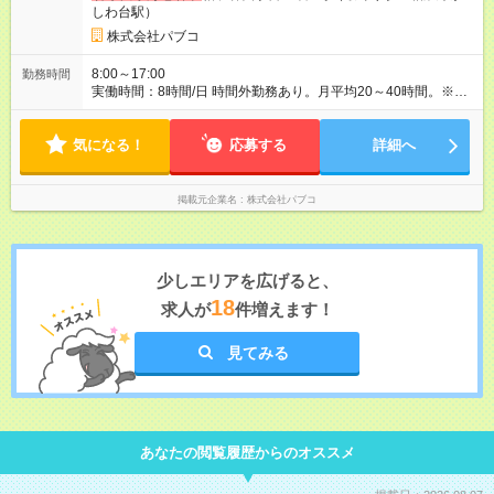
しわ台駅）
試用期間中は、確定拠出年金加入なし、家族手当支給なし。
株式会社パブコ
8:00～17:00
勤務時間
実働時間：8時間/日 時間外勤務あり。月平均20～40時間。※生
産状況により変動あり。 夜勤はありません。 36協定有：最大年
6回1ヶ月に80時間まで延長可能な特別条項を設けています。
気になる！
応募する
詳細へ
掲載元企業名
株式会社パブコ
少しエリアを広げると、
18
求人が
件増えます！
見てみる
あなたの閲覧履歴からのオススメ