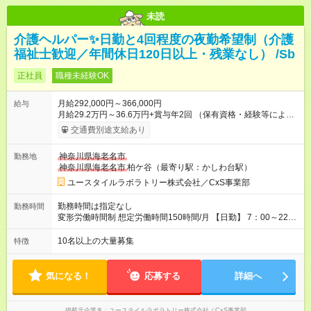
未読
介護ヘルパー✨日勤と4回程度の夜勤希望制（介護
福祉士歓迎／年間休日120日以上・残業なし） /Sb
正社員
職種未経験OK
月給292,000円～366,000円
給与
月給29.2万円～36.6万円+賞与年2回 （保有資格・経験等により
変動） 【無資格の方の入社後のモデル月収】 ［入社］ 無資
交通費別途支給あり
格・未経験／月収22.9万円 ［半年～1年］ 実務者研修取得／
月収26万円 ［入社3年］ エリアリーダー・介護福祉士／月収
神奈川県海老名市
勤務地
30.2万円 ［入社3年目以降］ ジュニアコーディネー／月収
神奈川県海老名市
柏ケ谷（最寄り駅：かしわ台駅）
36.6万円以上 ※経験・能力等を考慮。 【試用期間】試用期間あ
り 試用期間の長さ：2ヶ月 雇用形態、給与は本採用時と同じで
ユースタイルラボラトリー株式会社／CxS事業部
す。
勤務時間は指定なし
勤務時間
変形労働時間制 想定労働時間150時間/月 【日勤】 7：00～22：
00の間で7.5時間勤務／休憩1時間 【夜勤】 17：00～翌10：00
の15時間勤務／休憩２時間 ※勤務時間は各施設のシフトによる
10名以上の大量募集
特徴
シフト制 ※夜勤時は手当も別途支給 ◎残業ほぼなし（月平均5時
間程度）
気になる！
応募する
詳細へ
掲載元企業名
ユースタイルラボラトリー株式会社／CxS事業部