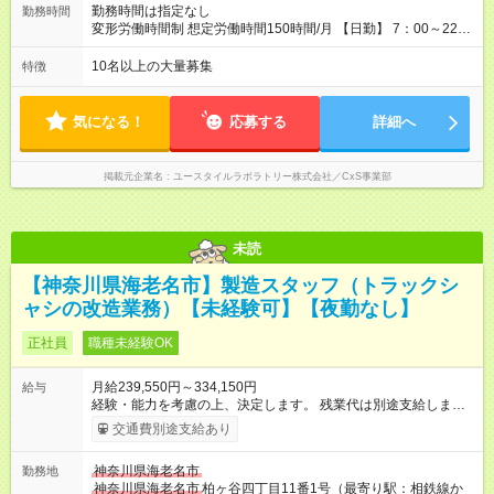
す。
勤務時間は指定なし
勤務時間
変形労働時間制 想定労働時間150時間/月 【日勤】 7：00～22：
00の間で7.5時間勤務／休憩1時間 【夜勤】 17：00～翌10：00
の15時間勤務／休憩2時間 ※勤務時間は各施設のシフトによるシ
10名以上の大量募集
特徴
フト制 ※夜勤時は手当も別途支給 ◎残業ほぼなし（月平均5時間
程度）
気になる！
応募する
詳細へ
掲載元企業名
ユースタイルラボラトリー株式会社／CxS事業部
未読
【神奈川県海老名市】製造スタッフ（トラックシ
ャシの改造業務）【未経験可】【夜勤なし】
正社員
職種未経験OK
月給239,550円～334,150円
給与
経験・能力を考慮の上、決定します。 残業代は別途支給しま
す。 扶養家族ある場合は、家族手当あり 配偶者10,000円 18歳
交通費別途支給あり
未満の子5,000円/人 試用期間3ヶ月から6ヶ月 （試用期間中は家
族手当支払いなし、確定拠出型年金の拠出なし） 【試用期間】
神奈川県海老名市
勤務地
試用期間あり 試用期間の長さ：6ヶ月 雇用形態、給与は本採用
神奈川県海老名市
柏ヶ谷四丁目11番1号（最寄り駅：相鉄線か
時と同じです。 試用期間について、３～６ヶ月。最長で6ヶ月。