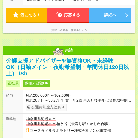
気になる！
応募する
詳細へ
掲載元企業名
株式会社iDA
未読
介護支援アドバイザー✨無資格OK・未経験
OK（日勤メイン・夜勤希望制・年間休日120日以
上） /Sb
正社員
職種未経験OK
月給260,000円～302,000円
給与
月給26万円～30.2万円+賞与年2回 ※入社後半年は資格取得期間
として研修月給22.9万円～になる場合がございます。 （保有資
交通費別途支給あり
格・経験等により変動） 【入社後のモデル月収】 ［入社］ 無
資格・未経験／月収22.9万円 ［半年～1年］ 実務者研修取得
神奈川県海老名市
勤務地
／月収26万円 ［入社3年］ エリアリーダー・介護福祉士／月
神奈川県海老名市
柏ケ谷（最寄り駅：かしわ台駅）
収30.2万円 ［入社3年目以降］ ジュニアコーディネー／月収
36.6万円以上 ※経験・能力等を考慮。 【試用期間】試用期間あ
ユースタイルラボラトリー株式会社／CxS事業部
り 試用期間の長さ：2ヶ月 雇用形態、給与は本採用時と同じで