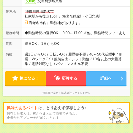
交通費別途支給
交通費
神奈川県海老名市
勤務地
社家駅から徒歩15分
/
海老名(相鉄・小田急)駅
海老名市内に勤務地があります。
◆勤務時間の選択OK！ 9:00～17:00 ※他、勤務時間シフトあり
勤務時間
即日OK 、1日からOK
期間
週1日からOK
/
日払いOK
/
履歴書不要
/
40～50代活躍中
/
副
特徴
業・WワークOK
/
服装自由
/
シフト勤務
/
10名以上の大量募
集
/
電話対応なし
/
パソコンスキル不要
気になる！
応募する
詳細へ
掲載元企業名
株式会社ファインドオン
興味のあるバイト
は、とりあえず保存しよう♪
保存した求人は、後からまとめて応募できるよ。
企業からアプローチが届くことも！