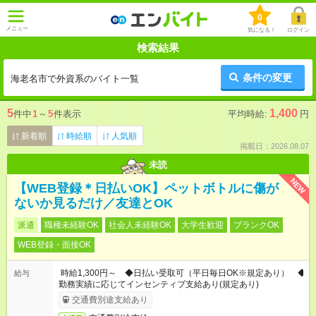
0
メニュー
気になる！
ログイン
検索結果
条件の変更
海老名市で外資系のバイト一覧
5
1,400
件中
1
～
5
件表示
平均時給:
円
新着順
時給順
人気順
掲載日：2026.08.07
未読
NEW
【WEB登録＊日払いOK】ペットボトルに傷が
ないか見るだけ／友達とOK
派遣
職種未経験OK
社会人未経験OK
大学生歓迎
ブランクOK
WEB登録・面接OK
時給1,300円～ ◆日払い受取可（平日毎日OK※規定あり） ◆
給与
勤務実績に応じてインセンティブ支給あり(規定あり)
交通費別途支給あり