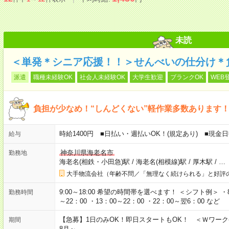
未読
＜単発＊シニア応援！！＞せんべいの仕分け＊
派遣
職種未経験OK
社会人未経験OK
大学生歓迎
ブランクOK
WEB
負担が少なめ！“しんどくない”軽作業多数あります
時給1400円 ■日払い・週払いOK！(規定あり) ■現
給与
神奈川県海老名市
勤務地
海老名(相鉄・小田急)駅
/
海老名(相模線)駅
/
厚木駅
/
…
大手物流会社（年齢不問／「無理なく続けられる」と好評
9:00～18:00 希望の時間帯を選べます！ ＜シフト例＞ ・8：3
勤務時間
～22：00 ・13：00～22：00 ・22：00～翌6：00 など
【急募】1日のみOK！即日スタートもOK！ ＜Ｗワー
期間
8月～