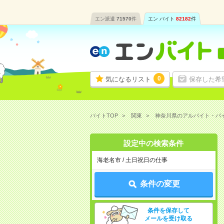
エン派遣
71570
件
エン バイト
82182
件
0
気になるリスト
保存した希
バイトTOP
関東
神奈川県のアルバイト・バ
設定中の検索条件
海老名市 / 土日祝日の仕事
条件の変更
条件を保存して
メールを受け取る