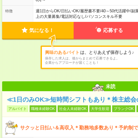
週1日からOK
/
日払いOK
/
履歴書不要
/
40～50代活躍中
/
副
特徴
上の大量募集
/
電話対応なし
/
パソコンスキル不要
気になる！
応募する
興味のあるバイト
は、とりあえず保存しよう♪
保存した求人は、後からまとめて応募できるよ。
企業からアプローチが届くことも！
未読
≪1日のみOK≫短時間シフトもあり＊株主総会
アルバイト
職種未経験OK
社会人未経験OK
大学生歓迎
ブランクOK
サクッと日払い＆高収入＊勤務地多数あり＊予約制