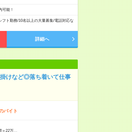
内可能！
シフト勤務
/
10名以上の大量募集
/
電話対応な
詳細へ
声掛けなど◎落ち着いて仕事
！のバイト
間＝22万…