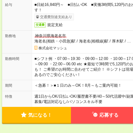
■日給16,840円～ ■日払いOK ■実働3時間5,120
給与
す！
交通費別途支給あり
規定支給
交通費
神奈川県海老名市
勤務地
海老名(相鉄・小田急)駅
/
海老名(相模線)駅
/
厚木駅
/
…
株式会社マッシュ
■シフト例 ・07:00～19:30 ・09:00～12:00 ・10:00～17:00
勤務時間
～09:00 ・22:00～06:00 etc ★最短で3時間で5,
も！ ご希望のお時間に合わせてご紹介！ ※シフトは現
あるのでご安心ください！
＜急募！＞■１日のみ～OK！8月～もご案内可能！
期間
週1日からOK
/
日払いOK
/
履歴書不要
/
40～50代活躍中
/
副
特徴
募集
/
電話対応なし
/
パソコンスキル不要
気になる！
応募する