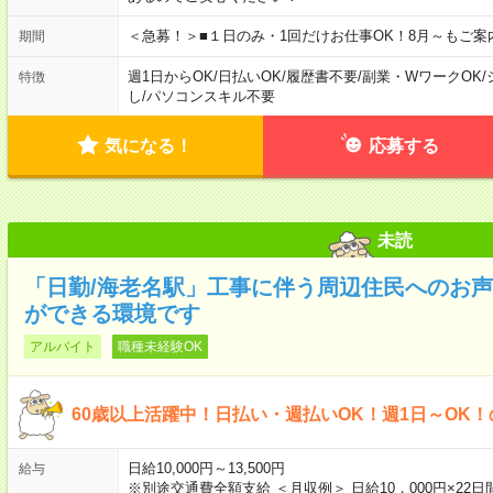
＜急募！＞■１日のみ・1回だけお仕事OK！8月～もご案
期間
週1日からOK
/
日払いOK
/
履歴書不要
/
副業・WワークOK
/
特徴
し
/
パソコンスキル不要
気になる！
応募する
未読
「日勤/海老名駅」工事に伴う周辺住民へのお
ができる環境です
アルバイト
職種未経験OK
60歳以上活躍中！日払い・週払いOK！週1日～OK
日給10,000円～13,500円
給与
※別途交通費全額支給 ＜月収例＞ 日給10，000円×22日