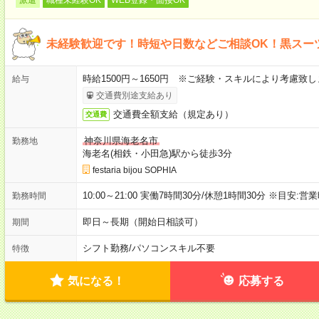
未経験歓迎です！時短や日数などご相談OK！黒スーツ
時給1500円～1650円 ※ご経験・スキルにより考慮致し
給与
交通費別途支給あり
交通費全額支給（規定あり）
交通費
神奈川県海老名市
勤務地
海老名(相鉄・小田急)駅から徒歩3分
festaria bijou SOPHIA
10:00～21:00 実働7時間30分/休憩1時間30分 ※目
勤務時間
即日～長期（開始日相談可）
期間
シフト勤務
/
パソコンスキル不要
特徴
気になる！
応募する