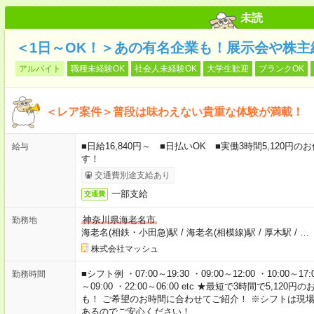
未読
＜1日～OK！＞あの有名企業も！展示会や株主
アルバイト
職種未経験OK
社会人未経験OK
大学生歓迎
ブランクOK
＜レア案件＞普段は味わえない貴重な体験が満載！
■日給16,840円～ ■日払いOK ■実働3時間5,120
給与
す！
交通費別途支給あり
一部支給
交通費
神奈川県海老名市
勤務地
海老名(相鉄・小田急)駅
/
海老名(相模線)駅
/
厚木駅
/
…
株式会社マッシュ
■シフト例 ・07:00～19:30 ・09:00～12:00 ・10:00～17:00
勤務時間
～09:00 ・22:00～06:00 etc ★最短で3時間で5,
も！ ご希望のお時間に合わせてご紹介！ ※シフトは現
あるのでご安心ください！