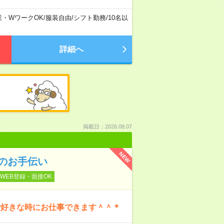
業・WワークOK
/
服装自由
/
シフト勤務
/
10名以
詳細へ
掲載日：2026.08.07
NEW
のお手伝い
WEB登録・面接OK
で好きな時にお仕事できます＾＾＊