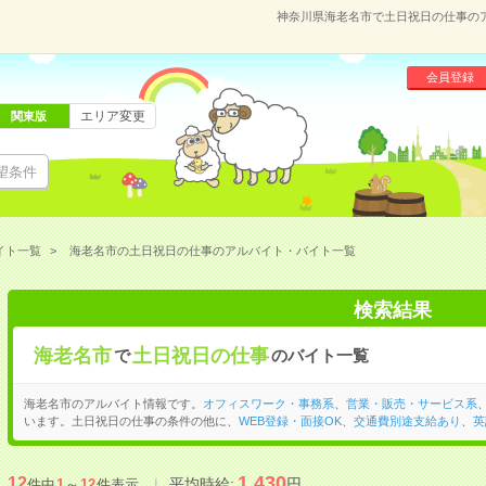
神奈川県海老名市で土日祝日の仕事の
会員登録
エリア変更
関東版
望条件
イト一覧
海老名市の土日祝日の仕事のアルバイト・バイト一覧
検索結果
海老名市
土日祝日の仕事
で
のバイト一覧
海老名市のアルバイト情報です。
オフィスワーク・事務系
、
営業・販売・サービス系
います。土日祝日の仕事の条件の他に、
WEB登録・面接OK
、
交通費別途支給あり
、
英
1,430
12
平均時給:
円
件中
1
～
12
件表示