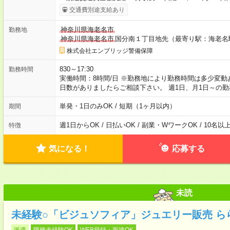
交通費別途支給あり
神奈川県海老名市
勤務地
神奈川県海老名市
国分南１丁目地先（最寄り駅：海老名
株式会社エンブリッジ警備保障
830～17:30
勤務時間
実働時間：8時間/日 ※勤務地により勤務時間は多少変動
日数がありましたらご相談下さい。 週1日、月1日～の勤
単発・1日のみOK / 短期（1ヶ月以内）
期間
週1日からOK / 日払いOK / 副業・WワークOK / 10名
特徴
気になる！
応募する
未読
未経験○「ビジュソフィア」ジュエリー販売 ら
派遣
職種未経験OK
WEB登録・面接OK