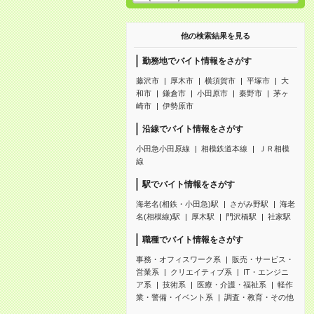
他の検索結果を見る
勤務地でバイト情報をさがす
藤沢市
厚木市
横須賀市
平塚市
大
和市
鎌倉市
小田原市
秦野市
茅ヶ
崎市
伊勢原市
沿線でバイト情報をさがす
小田急小田原線
相模鉄道本線
ＪＲ相模
線
駅でバイト情報をさがす
海老名(相鉄・小田急)駅
さがみ野駅
海老
名(相模線)駅
厚木駅
門沢橋駅
社家駅
職種でバイト情報をさがす
事務・オフィスワーク系
販売・サービス・
営業系
クリエイティブ系
IT・エンジニ
ア系
技術系
医療・介護・福祉系
軽作
業・警備・イベント系
調査・教育・その他