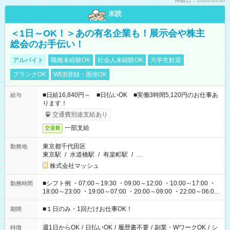
掲載日：2026.08.06
未読
＜1日～OK！＞あの有名企業も！展示会や株主
総会のお手伝い！
アルバイト
職種未経験OK
社会人未経験OK
大学生歓迎
ブランクOK
WEB登録・面接OK
■日給16,840円～ ■日払いOK ■実働3時間5,120円のお仕事あ
給与
ります！
交通費別途支給あり
一部支給
交通費
東京都千代田区
勤務地
東京駅
/
水道橋駅
/
有楽町駅
/
…
株式会社マッシュ
■シフト例 ・07:00～19:30 ・09:00～12:00 ・10:00～17:00 ・
勤務時間
18:00～23:00 ・19:00～07:00 ・20:00～09:00 ・22:00～06:00
etc ★最短で3時間で5,120円のお仕事から 15時間で2万円近く稼
げるお仕事も！ ご希望のお時間に合わせてご紹介！ ※シフトは
■１日のみ・1回だけお仕事OK！
期間
現場によって異なります。 ※勿論、休憩時間はあるのでご安心
ください！
週1日からOK
/
日払いOK
/
履歴書不要
/
副業・WワークOK
/
シ
特徴