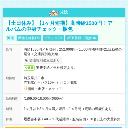
未読
【土日休み】【1ヶ月短期】高時給1500円！ア
ルバムの中身チェック・梱包
派遣
職種未経験OK
ブランクOK
WEB登録・面接OK
時給1500円／月収例：252,000円＝1,500円×8時間×21日勤務の
給与
場合＋交通費別途支給
交通費別途支給あり
実費支給／当社規定あり。
交通費
埼玉県川口市
勤務地
赤羽駅からバス10分
/
川口元郷駅
情報・出版・メディア
(1)09:00-18:00(休憩60分)
勤務時間
1ヶ月以上3ヶ月未満／即日～1ヵ月間（更新の可能性あり）
期間
履歴書不要
/
40～50代活躍中
/
服装自由
/
10名以上の大量募集
特徴