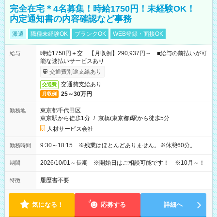
完全在宅＊4名募集！時給1750円！未経験OK！
内定通知書の内容確認など事務
派遣
職種未経験OK
ブランクOK
WEB登録・面接OK
時給1750円＋交 【月収例】290,937円～ ■給与の前払いが可
給与
能な速払いサービスあり
交通費別途支給あり
交通費支給あり
交通費
25～30万円
月収例
東京都千代田区
勤務地
東京駅から徒歩1分
/
京橋(東京都)駅から徒歩5分
人材サービス会社
9:30～18:15 ※残業はほとんどありません。※休憩60分。
勤務時間
2026/10/01～長期 ※開始日はご相談可能です！ ※10月～！
期間
履歴書不要
特徴
気になる！
応募する
詳細へ