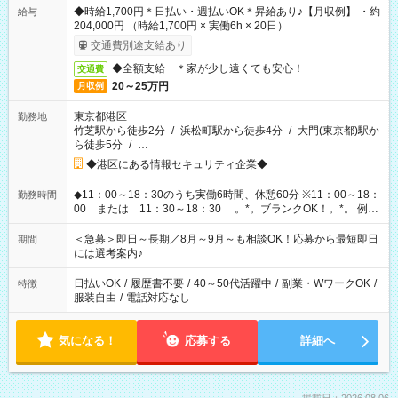
◆時給1,700円＊日払い・週払いOK＊昇給あり♪【月収例】 ・約
給与
204,000円 （時給1,700円 × 実働6h × 20日）
交通費別途支給あり
◆全額支給 ＊家が少し遠くても安心！
交通費
20～25万円
月収例
東京都港区
勤務地
竹芝駅から徒歩2分
/
浜松町駅から徒歩4分
/
大門(東京都)駅か
ら徒歩5分
/
…
◆港区にある情報セキュリティ企業◆
◆11：00～18：30のうち実働6時間、休憩60分 ※11：00～18：
勤務時間
00 または 11：30～18：30 。*。ブランクOK！。*。 例え
ば前職が、 在宅/財団法人/事務/コールセンター/受付/販売/カフェ
スタッフ スイーツ販売/ホテルフロント/化粧品販売/など 様々な
＜急募＞即日～長期／8月～9月～も相談OK！応募から最短即日
期間
業界から入社して活躍されています♪
には選考案内♪
日払いOK
/
履歴書不要
/
40～50代活躍中
/
副業・WワークOK
/
特徴
服装自由
/
電話対応なし
気になる！
応募する
詳細へ