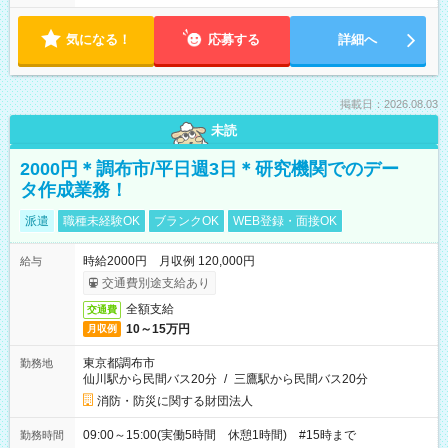
気になる！
応募する
詳細へ
掲載日：2026.08.03
未読
2000円＊調布市/平日週3日＊研究機関でのデー
タ作成業務！
派遣
職種未経験OK
ブランクOK
WEB登録・面接OK
時給2000円 月収例 120,000円
給与
交通費別途支給あり
全額支給
交通費
10～15万円
月収例
東京都調布市
勤務地
仙川駅から民間バス20分
/
三鷹駅から民間バス20分
消防・防災に関する財団法人
09:00～15:00(実働5時間 休憩1時間) #15時まで
勤務時間