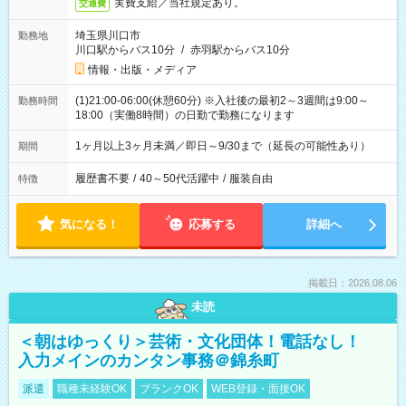
実費支給／当社規定あり。
交通費
埼玉県川口市
勤務地
川口駅からバス10分
/
赤羽駅からバス10分
情報・出版・メディア
(1)21:00-06:00(休憩60分) ※入社後の最初2～3週間は9:00～
勤務時間
18:00（実働8時間）の日勤で勤務になります
1ヶ月以上3ヶ月未満／即日～9/30まで（延長の可能性あり）
期間
履歴書不要
/
40～50代活躍中
/
服装自由
特徴
気になる！
応募する
詳細へ
掲載日：2026.08.06
未読
＜朝はゆっくり＞芸術・文化団体！電話なし！
入力メインのカンタン事務＠錦糸町
派遣
職種未経験OK
ブランクOK
WEB登録・面接OK