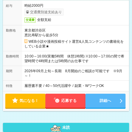
時給2000円
給与
交通費別途支給あり
全額支給
交通費
東京都渋谷区
勤務地
恵比寿駅から徒歩5分
WEB小説や漫画投稿サイト運営&人気コンテンツの書籍化を
している企業★
10:00～16:00(実働5時間 休憩1時間) ※10:00～17:00の間で希
勤務時間
望時間で4時間または5時間のお仕事です
2026年09月上旬～長期 8月開始のご相談が可能です ※9月
期間
～！
履歴書不要
/
40～50代活躍中
/
副業・WワークOK
特徴
気になる！
応募する
詳細へ
未読