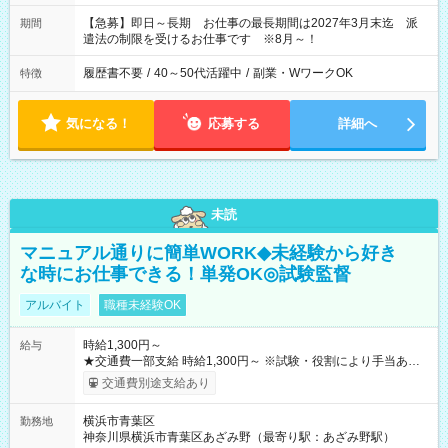
【急募】即日～長期 お仕事の最長期間は2027年3月末迄 派
期間
遣法の制限を受けるお仕事です ※8月～！
履歴書不要
/
40～50代活躍中
/
副業・WワークOK
特徴
気になる！
応募する
詳細へ
未読
マニュアル通りに簡単WORK◆未経験から好き
な時にお仕事できる！単発OK◎試験監督
アルバイト
職種未経験OK
時給1,300円～
給与
★交通費一部支給 時給1,300円～ ※試験・役割により手当あり
※勤務回数により昇給あり 【即給（前払い）オプションあ
交通費別途支給あり
り！】 希望される場合、勤務から1週間ほどで給与の一部を受け
取れます。 ※手数料418円がかかります。 【過去試験日の収入
横浜市青葉区
勤務地
例】 ・河合塾模擬試験 8:30～17:30（休憩1時間） 時給1,300円
神奈川県横浜市青葉区あざみ野（最寄り駅：あざみ野駅）
×8時間＝日収10,400円＋交通費 ※当日の役割により時給＋100