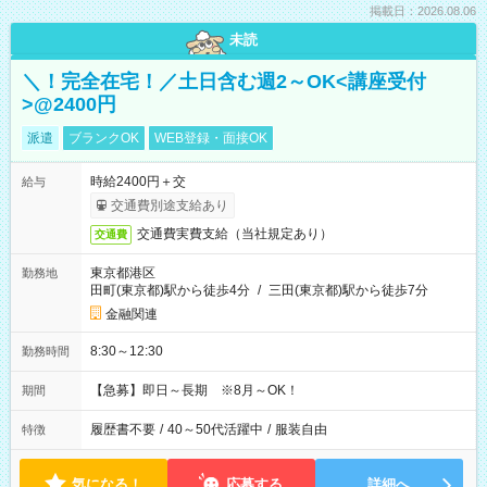
掲載日：2026.08.06
未読
＼！完全在宅！／土日含む週2～OK<講座受付
>@2400円
派遣
ブランクOK
WEB登録・面接OK
時給2400円＋交
給与
交通費別途支給あり
交通費実費支給（当社規定あり）
交通費
東京都港区
勤務地
田町(東京都)駅から徒歩4分
/
三田(東京都)駅から徒歩7分
金融関連
8:30～12:30
勤務時間
【急募】即日～長期 ※8月～OK！
期間
履歴書不要
/
40～50代活躍中
/
服装自由
特徴
気になる！
応募する
詳細へ