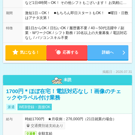
など1日4時間～OK！ その他シフトもございます！ お気軽にご
相談ください！
激短1日～OK！ ■もちろん即日スタートもOK！ ■曜日・日数
期間
はアナタ次第！
週1日からOK
/
日払いOK
/
履歴書不要
/
40～50代活躍中
/
副
特徴
業・WワークOK
/
シフト勤務
/
10名以上の大量募集
/
電話対応
なし
/
パソコンスキル不要
気になる！
応募する
詳細へ
掲載日：2026.07.31
未読
1700円＊ほぼ在宅！電話対応なし！画像のチェ
ックやラベル付け業務
派遣
WEB登録・面接OK
時給1700円 ★月収例：276,000円（21日就業の場合）
給与
交通費別途支給あり
全額支給
交通費