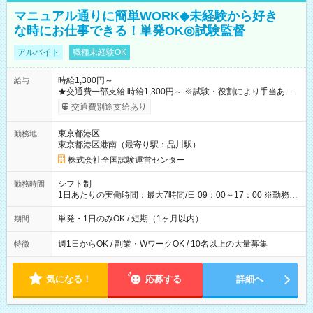
マニュアル通りに簡単WORK◆未経験から好き
な時にお仕事できる！単発OK◎試験監督
アルバイト
職種未経験OK
時給1,300円～
給与
★交通費一部支給 時給1,300円～ ※試験・役割により手当あり
※勤務回数により昇給あり 【即給（前払い）オプションあ
交通費別途支給あり
り！】 希望される場合、勤務から1週間ほどで給与の一部を受け
取れます。 ※手数料418円がかかります。 【過去試験日の収入
東京都港区
勤務地
例】 ・河合塾模擬試験 8:30～17:30（休憩1時間） 時給1,300円
東京都港区港南（最寄り駅：品川駅）
×8時間＝日収10,400円＋交通費 ※当日の役割により時給＋100
円の場合あり ・国家試験 7:00～13:30（休憩なし） 時給1,300
株式会社全国試験運営センター
円（役割手当＋100円）×6時間＝日収8,400円＋交通費 【試用期
間】試用期間なし
シフト制
勤務時間
1日あたりの実働時間：最大7時間/日 09：00～17：00 ※勤務時
間は 試験により異なります。
単発・1日のみOK / 短期（1ヶ月以内）
期間
週1日からOK / 副業・WワークOK / 10名以上の大量募集
特徴
気になる！
応募する
詳細へ