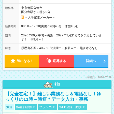
東京都国分寺市
勤務地
国分寺駅から徒歩9分
＜大手家電メーカー＞
08:50～17:20(実働7時間45分 休憩45分)
勤務時間
2026年09月中旬～長期 2027年3月末までを予定していま
期間
す！ ※9月～！
履歴書不要
/
40～50代活躍中
/
服装自由
/
電話対応なし
特徴
気になる！
応募する
詳細へ
掲載日：2026.07.29
未読
【完全在宅！】難しい業務なし＆電話なし！ゆ
っくりの11時～時短＊データ入力・事務
派遣
職種未経験OK
ブランクOK
WEB登録・面接OK