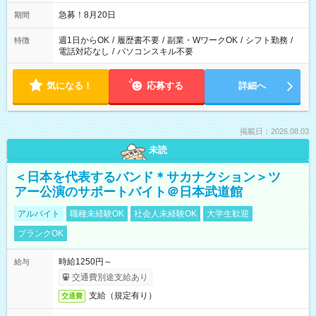
なる可能性があります
急募！8月20日
期間
週1日からOK
/
履歴書不要
/
副業・WワークOK
/
シフト勤務
/
特徴
電話対応なし
/
パソコンスキル不要
気になる！
応募する
詳細へ
掲載日：2026.08.03
未読
＜日本を代表するバンド＊サカナクション＞ツ
アー公演のサポートバイト＠日本武道館
アルバイト
職種未経験OK
社会人未経験OK
大学生歓迎
ブランクOK
時給1250円～
給与
交通費別途支給あり
支給（規定有り）
交通費