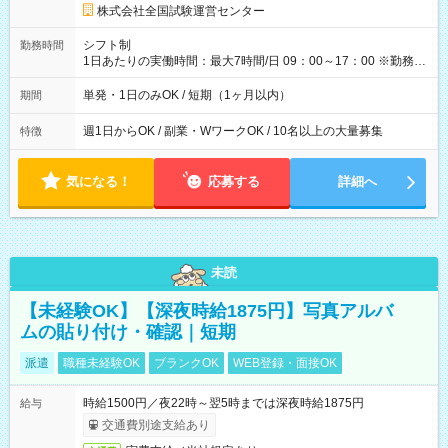
円の場合あり ・国家試験 7:00～13:30（休憩なし） 時給1,300
株式会社全国試験運営センター
円（役割手当＋100円）×6時間＝日収8,400円＋交通費 【試用期
間】試用期間なし
シフト制
勤務時間
1日あたりの実働時間：最大7時間/日 09：00～17：00 ※勤務時
間は 試験により異なります。
単発・1日のみOK / 短期（1ヶ月以内）
期間
週1日からOK / 副業・WワークOK / 10名以上の大量募集
特徴
気になる！
応募する
詳細へ
未読
【未経験OK】【深夜時給1875円】写真アルバ
ムの貼り付け・確認｜短期
派遣
職種未経験OK
ブランクOK
WEB登録・面接OK
時給1500円／夜22時～翌5時までは深夜時給1875円
給与
交通費別途支給あり