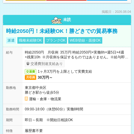
掲載日：2026.08.04
未読
時給2050円！未経験OK！勝どきでの貿易事務
派遣
職種未経験OK
ブランクOK
WEB登録・面接OK
時給2050円 月収例 35万円 時給2050円×実働8h×週5日×4週
給与
+残業10h ※月収例を保証するものではありません。※給与即受
取りサービス利用可（利用条件有）
交通費別途支給あり
1ヶ月3万円を上限として実費支給
交通費
30万円～
月収例
東京都中央区
勤務地
勝どき駅から徒歩5分
運輸・倉庫・物流業
09:00-18:00（休憩60分）実働8時間
勤務時間
即日～長期 ※開始日相談OK
期間
履歴書不要
特徴