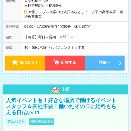
東京都世田谷区
勤務地
三軒茶屋駅から徒歩6分
米国テンプル大学の公式日本校として、以下の高等教育・継
続教育事業
09:00～17:30(実働7時間30分 休憩1時間)
勤務時間
【急募】即日～長期 ※即日～！
期間
40～50代活躍中
/
パソコンスキル不要
特徴
気になる！
応募する
詳細へ
未読
人気イベントも！好きな場所で働けるイベント
スタッフ☆来社不要！働いたその日に給料もら
える日払い/T1
アルバイト
職種未経験OK