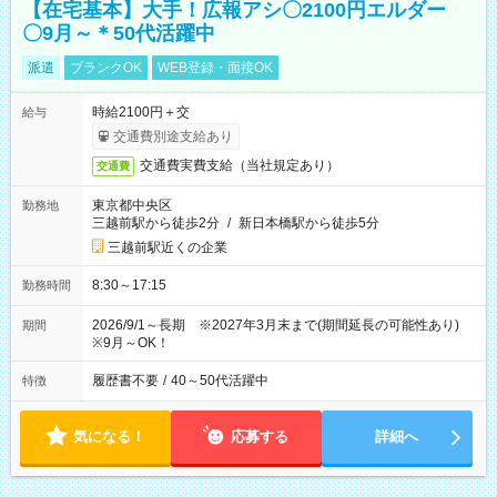
【在宅基本】大手！広報アシ〇2100円エルダー
〇9月～＊50代活躍中
派遣
ブランクOK
WEB登録・面接OK
時給2100円＋交
給与
交通費別途支給あり
交通費実費支給（当社規定あり）
交通費
東京都中央区
勤務地
三越前駅から徒歩2分
/
新日本橋駅から徒歩5分
三越前駅近くの企業
8:30～17:15
勤務時間
2026/9/1～長期 ※2027年3月末まで(期間延長の可能性あり)
期間
※9月～OK！
履歴書不要
/
40～50代活躍中
特徴
気になる！
応募する
詳細へ