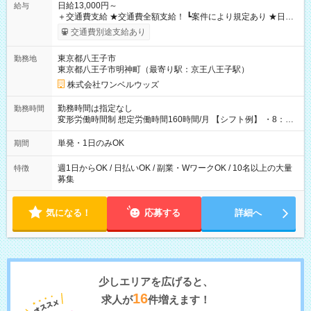
日給13,000円～
給与
＋交通費支給 ★交通費全額支給！ ┗案件により規定あり ★日払
いOK！（規定あり） ┗働いたその日に現金GET♪ お仕事後はコ
交通費別途支給あり
ンビニATMから 日払い分を引き落とせます！ 【試用期間】試
用期間なし
東京都八王子市
勤務地
東京都八王子市明神町（最寄り駅：京王八王子駅）
株式会社ワンベルウッズ
勤務時間は指定なし
勤務時間
変形労働時間制 想定労働時間160時間/月 【シフト例】 ・8：00
～21：00
単発・1日のみOK
期間
週1日からOK / 日払いOK / 副業・WワークOK / 10名以上の大量
特徴
募集
気になる！
応募する
詳細へ
少しエリアを広げると、
16
求人が
件増えます！