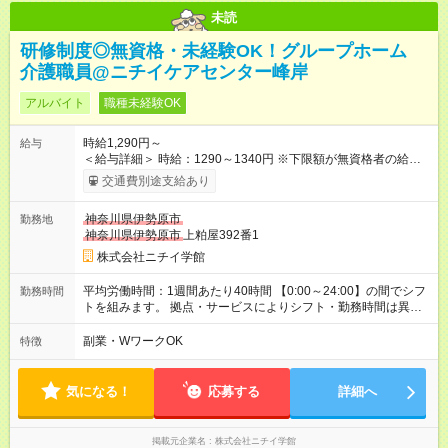
未読
研修制度◎無資格・未経験OK！グループホーム
介護職員@ニチイケアセンター峰岸
アルバイト
職種未経験OK
時給1,290円～
給与
＜給与詳細＞ 時給：1290～1340円 ※下限額が無資格者の給与
です。 【試用期間】試用期間あり 試用期間の長さ：3ヶ月 雇用
交通費別途支給あり
形態、給与は本採用時と同じです。
神奈川県伊勢原市
勤務地
神奈川県伊勢原市
上粕屋392番1
株式会社ニチイ学館
平均労働時間：1週間あたり40時間 【0:00～24:00】の間でシフ
勤務時間
トを組みます。 拠点・サービスによりシフト・勤務時間は異な
ります。 ＜シフト例＞ 早番：7:30～16:30 日勤：9:00～18:00
遅番：10:30～19:30 夜勤：16:30～翌9:30 ※上記は一例です。
副業・WワークOK
特徴
※勤務日数や時間帯はご相談ください。 平均労働時間：1週間あ
たり40時間 【0:00～24:00】の間でシフトを組みます。 拠点・
サービスによりシフト・勤務時間は異なります。 ＜シフト例＞
気になる！
応募する
詳細へ
早番：7:30～16:30 日勤：9:00～18:00 遅番：10:30～19:30 夜
勤：16:30～翌9:30 ※上記は一例です。 ※勤務日数や時間帯はご
相談ください。
掲載元企業名
株式会社ニチイ学館