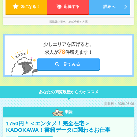
る場合・残業がある場合があります。 ★0時～9時は必ず2名以上
気になる！
のシフトを組んでいます。 ★各店舗のサポートのために本社に
応募する
詳細へ
「24時間対応」の専門部署があります。
掲載元企業名
株式会社すき家
少しエリアを広げると、
78
求人が
件増えます！
見てみる
あなたの閲覧履歴からのオススメ
掲載日：2026.08.06
未読
1750円＊＜エンタメ！完全在宅＞
KADOKAWA！書籍データに関わるお仕事