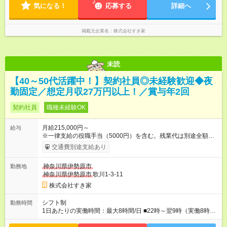
気になる！
のシフトを組んでいます。 ★各店舗のサポートのために本社に
応募する
詳細へ
「24時間対応」の専門部署があります。
掲載元企業名
株式会社すき家
未読
【40～50代活躍中！】契約社員◎未経験歓迎◆夜
勤固定／想定月収27万円以上！／賞与年2回
契約社員
職種未経験OK
月給215,000円～
給与
※一律支給の役職手当（5000円）を含む。残業代は別途全額支
給。 ※深夜勤務手当は、残業時間等により変動します。 ※想定
交通費別途支給あり
月収27万円以上 ※最大4回昇給のチャンスあり ※賞与年2回支給
【試用期間】試用期間なし
神奈川県伊勢原市
勤務地
神奈川県伊勢原市
歌川1-3-11
株式会社すき家
シフト制
勤務時間
1日あたりの実働時間：最大8時間/日 ■22時～翌9時（実働8時
間） ※上記はあくまでも一例です。店舗により、時間が前後す