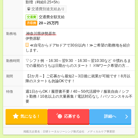
割増（時給0.25×5h）
交通費別途支給あり
交通費全額支給
交通費
20～25万円
月収例
神奈川県伊勢原市
勤務地
伊勢原駅
≪自宅からドアtoドアで30分以内！≫ご希望の勤務地を紹介
します。
▽シフト例 ・16:30～翌9:30 ・16:30～翌10:30など ※慣れるま
勤務時間
での最初のうちは日勤からのスタート！ ※Wワーク希望の方へ
今ご覧のお仕事で希望する勤務時間と、もう1つのお仕事の勤務
時間。 合計で週40時間を超える場合は応募できません。
【2か月～】ご応募から最短2～3日後に就業が可能です！8月以
期間
降のスタートも勿論OKです！
週1日からOK
/
履歴書不要
/
40～50代活躍中
/
服装自由
/
シフ
特徴
ト勤務
/
10名以上の大量募集
/
電話対応なし
/
パソコンスキル不
要
気になる！
応募する
詳細へ
掲載元企業名
日研トータルソーシング株式会社 メディカルケア事業部