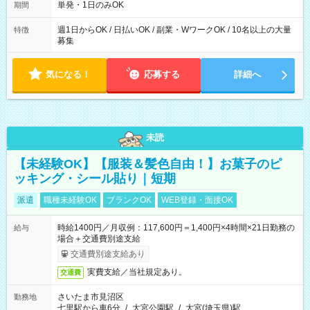
単発・1日のみOK
期間
週1日からOK / 日払いOK / 副業・WワークOK / 10名以上の大量
特徴
募集
気になる！
応募する
詳細へ
未読
【未経験OK】【服装＆髪色自由！】お菓子のピ
ッキング・シール貼り｜短期
派遣
職種未経験OK
ブランクOK
WEB登録・面接OK
時給1400円／月収例：117,600円＝1,400円×4時間×21日勤務の
給与
場合＋交通費別途支給
交通費別途支給あり
実費支給／当社規定あり。
交通費
さいたま市見沼区
勤務地
七里駅から車6分
/
大宮公園駅
/
大宮(埼玉県)駅