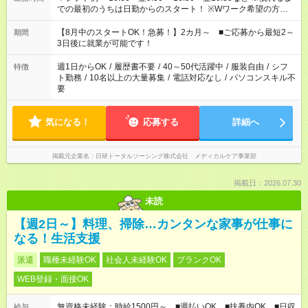
での最初のうちは日勤からのスタート！ ※Wワーク希望の方へ
今ご覧のお仕事で希望する勤務時間と、もう1つのお仕事の勤務
時間。 合計で週40時間を超える場合は応募できません。
【8月中のスタートOK！急募！】2カ月～ ■ご応募から最短2～
期間
3日後に就業が可能です！
週1日からOK
/
履歴書不要
/
40～50代活躍中
/
服装自由
/
シフ
特徴
ト勤務
/
10名以上の大量募集
/
電話対応なし
/
パソコンスキル不
要
気になる！
応募する
詳細へ
掲載元企業名
日研トータルソーシング株式会社 メディカルケア事業部
掲載日：2026.07.30
未読
【週2日～】料理、掃除…カンタンな家事が仕事に
なる！生活支援
派遣
職種未経験OK
社会人未経験OK
ブランクOK
WEB登録・面接OK
無資格未経験：時給1500円～ ■週払いOK ■扶養内OK ■日収
給与