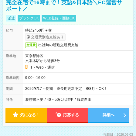
完全在宅で16時まで！英語&日本語＼EC運営サ
ポート／
派遣
ブランクOK
WEB登録・面接OK
時給2450円＋交
給与
交通費別途支給あり
出社時の通勤交通費支給
交通費
東京都港区
勤務地
六本木駅から徒歩3分
IT・Web・通信
9:00～16:00
勤務時間
2026/8/17～長期 ※長期更新予定 ※8月～OK！
期間
履歴書不要
/
40～50代活躍中
/
服装自由
特徴
気になる！
応募する
詳細へ
掲載日：2026.08.03