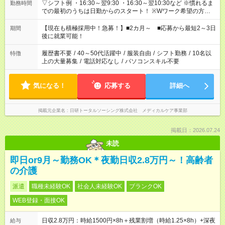
▽シフト例 ・16:30～翌9:30 ・16:30～翌10:30など ※慣れるま
勤務時間
での最初のうちは日勤からのスタート！ ※Wワーク希望の方へ
今ご覧のお仕事で希望する勤務時間と、もう1つのお仕事の勤務
時間。 合計で週40時間を超える場合は応募できません。
【現在も積極採用中！急募！】■2カ月～ ■応募から最短2～3日
期間
後に就業可能！
履歴書不要
/
40～50代活躍中
/
服装自由
/
シフト勤務
/
10名以
特徴
上の大量募集
/
電話対応なし
/
パソコンスキル不要
気になる！
応募する
詳細へ
掲載元企業名
日研トータルソーシング株式会社 メディカルケア事業部
掲載日：2026.07.24
未読
即日or9月～勤務OK＊夜勤日収2.8万円～！高齢者
の介護
派遣
職種未経験OK
社会人未経験OK
ブランクOK
WEB登録・面接OK
日収2.8万円：時給1500円×8h＋残業割増（時給1.25×8h）+深夜
給与