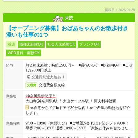
掲載日：2026.07.29
未読
【オープニング募集】おばあちゃんのお散歩付き
添いも仕事の1つ
派遣
職種未経験OK
社会人未経験OK
ブランクOK
WEB登録・面接OK
無資格未経験：時給1500円～ ■週払いOK ■扶養内OK ■日収
給与
1万2000円以上
交通費別途支給あり
交通費全額支給
交通費
神奈川県伊勢原市
勤務地
大山寺(神奈川県)駅
/
大山ケーブル駅
/
阿夫利神社駅
≪自宅からドアtoドアで30分以内！≫ご希望の勤務地を紹介
します。
9:00～18:00（休憩60分） ■ご希望があれば下記シフトもOK！
勤務時間
早番 7:00～16:00 遅番 10:00～19:00 「家族と休みを合わせた
い」 「余裕を持って夕飯の準備がしたい」 「できれば残業はし