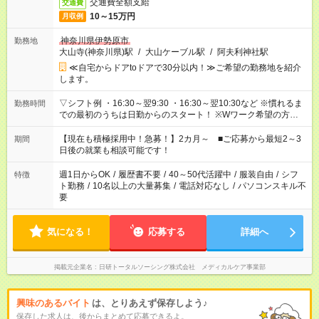
交通費全額支給
交通費
10～15万円
月収例
神奈川県伊勢原市
勤務地
大山寺(神奈川県)駅
/
大山ケーブル駅
/
阿夫利神社駅
≪自宅からドアtoドアで30分以内！≫ご希望の勤務地を紹介
します。
▽シフト例 ・16:30～翌9:30 ・16:30～翌10:30など ※慣れるま
勤務時間
での最初のうちは日勤からのスタート！ ※Wワーク希望の方へ
今ご覧のお仕事で希望する勤務時間と、もう1つのお仕事の勤務
時間。 合計で週40時間を超える場合は応募できません。
【現在も積極採用中！急募！】2カ月～ ■ご応募から最短2～3
期間
日後の就業も相談可能です！
週1日からOK
/
履歴書不要
/
40～50代活躍中
/
服装自由
/
シフ
特徴
ト勤務
/
10名以上の大量募集
/
電話対応なし
/
パソコンスキル不
要
気になる！
応募する
詳細へ
掲載元企業名
日研トータルソーシング株式会社 メディカルケア事業部
興味のあるバイト
は、とりあえず保存しよう♪
保存した求人は、後からまとめて応募できるよ。