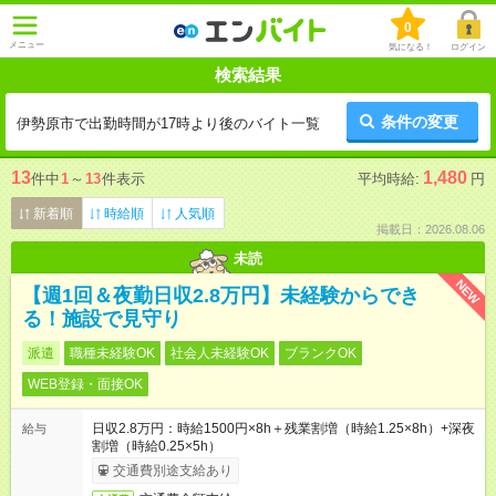
0
メニュー
気になる！
ログイン
検索結果
条件の変更
伊勢原市で出勤時間が17時より後のバイト一覧
13
1,480
件中
1
～
13
件表示
平均時給:
円
新着順
時給順
人気順
掲載日：2026.08.06
未読
NEW
【週1回＆夜勤日収2.8万円】未経験からでき
る！施設で見守り
派遣
職種未経験OK
社会人未経験OK
ブランクOK
WEB登録・面接OK
日収2.8万円：時給1500円×8h＋残業割増（時給1.25×8h）+深夜
給与
割増（時給0.25×5h）
交通費別途支給あり