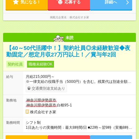
気になる！
応募する
詳細へ
掲載元企業名
株式会社すき家
未読
【40～50代活躍中！】契約社員◎未経験歓迎◆夜
勤固定／想定月収27万円以上！／賞与年2回
契約社員
職種未経験OK
月給215,000円～
給与
※一律支給の役職手当（5000円）を含む。残業代は別途全額支
給。 ※深夜勤務手当は、残業時間等により変動します。 ※想定
交通費別途支給あり
月収27万円以上 ※最大4回昇給のチャンスあり ※賞与年2回支給
【試用期間】試用期間なし
神奈川県伊勢原市
勤務地
神奈川県伊勢原市
白根95-1
株式会社すき家
シフト制
勤務時間
1日あたりの実働時間：最大8時間/日 ■22時～翌9時（実働8時
間） ※上記はあくまでも一例です。店舗により、時間が前後す
る場合・残業がある場合があります。 ★0時～9時は必ず2名以上