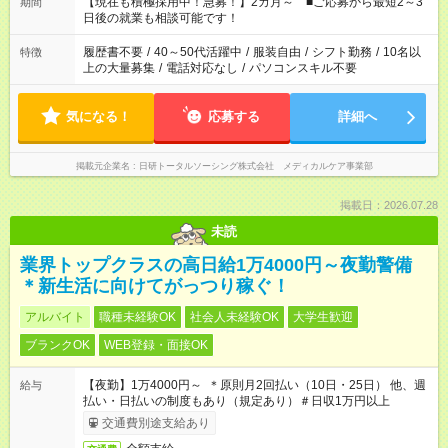
たくない」 など、ご希望を教えてくださいね。 ※Wワーク希望
【現在も積極採用中！急募！】2カ月～ ■ご応募から最短2～3
期間
の方へ 今ご覧のお仕事で希望する勤務時間と、もう1つのお仕事
日後の就業も相談可能です！
の勤務時間。 合計で週40時間を超える場合は応募できません。
履歴書不要
/
40～50代活躍中
/
服装自由
/
シフト勤務
/
10名以
特徴
上の大量募集
/
電話対応なし
/
パソコンスキル不要
気になる！
応募する
詳細へ
掲載元企業名
日研トータルソーシング株式会社 メディカルケア事業部
掲載日：2026.07.28
未読
業界トップクラスの高日給1万4000円～夜勤警備
＊新生活に向けてがっつり稼ぐ！
アルバイト
職種未経験OK
社会人未経験OK
大学生歓迎
ブランクOK
WEB登録・面接OK
【夜勤】1万4000円～ ＊原則月2回払い（10日・25日） 他、週
給与
払い・日払いの制度もあり（規定あり）＃日収1万円以上
交通費別途支給あり