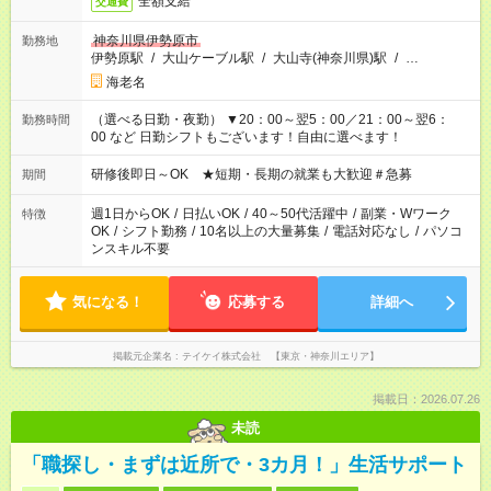
全額支給
交通費
神奈川県伊勢原市
勤務地
伊勢原駅
/
大山ケーブル駅
/
大山寺(神奈川県)駅
/
…
海老名
（選べる日勤・夜勤） ▼20：00～翌5：00／21：00～翌6：
勤務時間
00 など 日勤シフトもございます！自由に選べます！
研修後即日～OK ★短期・長期の就業も大歓迎＃急募
期間
週1日からOK
/
日払いOK
/
40～50代活躍中
/
副業・Wワーク
特徴
OK
/
シフト勤務
/
10名以上の大量募集
/
電話対応なし
/
パソコ
ンスキル不要
気になる！
応募する
詳細へ
掲載元企業名
テイケイ株式会社 【東京・神奈川エリア】
掲載日：2026.07.26
未読
「職探し・まずは近所で・3カ月！」生活サポート