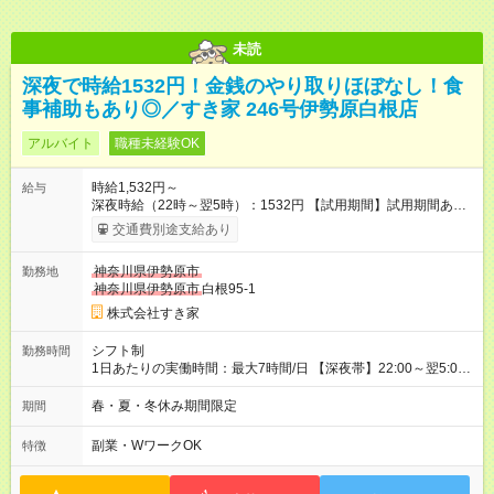
未読
深夜で時給1532円！金銭のやり取りほぼなし！食
事補助もあり◎／すき家 246号伊勢原白根店
アルバイト
職種未経験OK
時給1,532円～
給与
深夜時給（22時～翌5時）：1532円 【試用期間】試用期間あり
試用期間の長さ：1ヶ月 雇用形態、給与は本採用時と同じです。
交通費別途支給あり
試用期間の実態は30日（※条件変更なし）ですが、切り上げで
一ヶ月とさせていただきます。 研修制度あり：15時間(研修中も
神奈川県伊勢原市
勤務地
同時給）
神奈川県伊勢原市
白根95-1
株式会社すき家
シフト制
勤務時間
1日あたりの実働時間：最大7時間/日 【深夜帯】22:00～翌5:00
週2日～・1日2h～OK◎ ※22:00から翌5:00までは18歳以上の方
のみ勤務可能です（18歳未満の深夜業務禁止のため） ★深夜で
春・夏・冬休み期間限定
期間
も安心して働けます★ すき家では、ワンオペを禁止していま
す。 必ず、2名以上での勤務を行いますので、安心して働けま
副業・WワークOK
特徴
す。