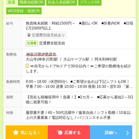
派遣
職種未経験OK
社会人未経験OK
ブランクOK
WEB登録・面接OK
無資格未経験：時給1500円～ ■週払いOK ■扶養内OK ■日収
給与
1万2000円以上
交通費別途支給あり
交通費全額支給
交通費
神奈川県伊勢原市
勤務地
大山寺(神奈川県)駅
/
大山ケーブル駅
/
阿夫利神社駅
≪自宅からドアtoドアで30分以内！≫ご希望の勤務地を紹介
します。
9:00～18:00（休憩60分） ■ご希望があれば下記シフトもOK！
勤務時間
早番 7:00～16:00 遅番 10:00～19:00 夜勤 16:30～翌9:30 「家族
と休みを合わせたい」 「余裕を持って夕飯の準備がしたい」
「できれば残業はしたくない」 など、ご希望を教えてください
【現在も積極採用中！急募！】■2カ月～ ■応募から最短2～3日
期間
ね。 ※Wワーク希望の方へ 今ご覧のお仕事で希望する勤務時間
後に就業可能！
と、もう1つのお仕事の勤務時間。 合計で週40時間を超える場
合は応募できません。
履歴書不要
/
40～50代活躍中
/
服装自由
/
シフト勤務
/
10名以
特徴
上の大量募集
/
電話対応なし
/
パソコンスキル不要
気になる！
応募する
詳細へ