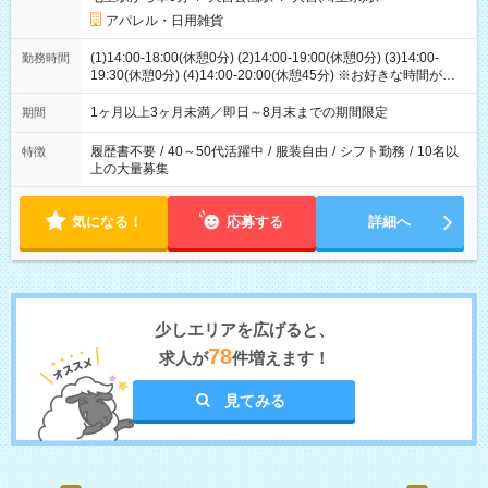
アパレル・日用雑貨
(1)14:00-18:00(休憩0分) (2)14:00-19:00(休憩0分) (3)14:00-
勤務時間
19:30(休憩0分) (4)14:00-20:00(休憩45分) ※お好きな時間が選べ
ます
1ヶ月以上3ヶ月未満／即日～8月末までの期間限定
期間
履歴書不要
/
40～50代活躍中
/
服装自由
/
シフト勤務
/
10名以
特徴
上の大量募集
気になる！
応募する
詳細へ
少しエリアを広げると、
78
求人が
件増えます！
見てみる