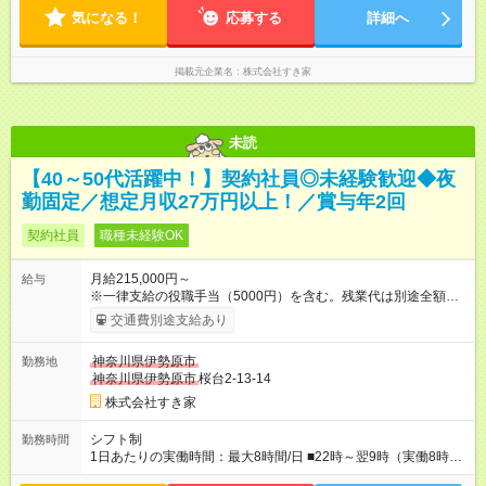
る場合・残業がある場合があります。 ★0時～9時は必ず2名以上
気になる！
のシフトを組んでいます。 ★各店舗のサポートのために本社に
応募する
詳細へ
「24時間対応」の専門部署があります。
掲載元企業名
株式会社すき家
未読
【40～50代活躍中！】契約社員◎未経験歓迎◆夜
勤固定／想定月収27万円以上！／賞与年2回
契約社員
職種未経験OK
月給215,000円～
給与
※一律支給の役職手当（5000円）を含む。残業代は別途全額支
給。 ※深夜勤務手当は、残業時間等により変動します。 ※想定
交通費別途支給あり
月収27万円以上 ※最大4回昇給のチャンスあり ※賞与年2回支給
【試用期間】試用期間なし
神奈川県伊勢原市
勤務地
神奈川県伊勢原市
桜台2-13-14
株式会社すき家
シフト制
勤務時間
1日あたりの実働時間：最大8時間/日 ■22時～翌9時（実働8時
間） ※上記はあくまでも一例です。店舗により、時間が前後す