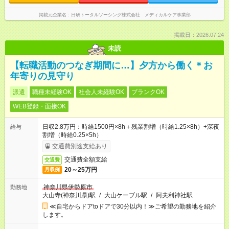
掲載元企業名
日研トータルソーシング株式会社 メディカルケア事業部
掲載日：2026.07.24
未読
【転職活動のつなぎ期間に…】夕方から働く＊お
年寄りの見守り
派遣
職種未経験OK
社会人未経験OK
ブランクOK
WEB登録・面接OK
日収2.8万円：時給1500円×8h＋残業割増（時給1.25×8h）+深夜
給与
割増（時給0.25×5h）
交通費別途支給あり
交通費全額支給
交通費
20～25万円
月収例
神奈川県伊勢原市
勤務地
大山寺(神奈川県)駅
/
大山ケーブル駅
/
阿夫利神社駅
≪自宅からドアtoドアで30分以内！≫ご希望の勤務地を紹介
します。