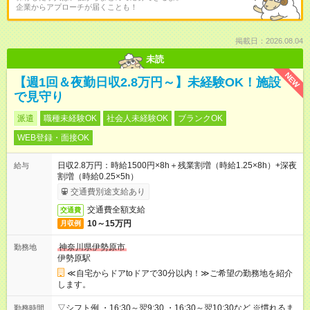
企業からアプローチが届くことも！
掲載日：2026.08.04
未読
NEW
【週1回＆夜勤日収2.8万円～】未経験OK！施設
で見守り
派遣
職種未経験OK
社会人未経験OK
ブランクOK
WEB登録・面接OK
日収2.8万円：時給1500円×8h＋残業割増（時給1.25×8h）+深夜
給与
割増（時給0.25×5h）
交通費別途支給あり
交通費全額支給
交通費
10～15万円
月収例
神奈川県伊勢原市
勤務地
伊勢原駅
≪自宅からドアtoドアで30分以内！≫ご希望の勤務地を紹介
します。
▽シフト例 ・16:30～翌9:30 ・16:30～翌10:30など ※慣れるま
勤務時間