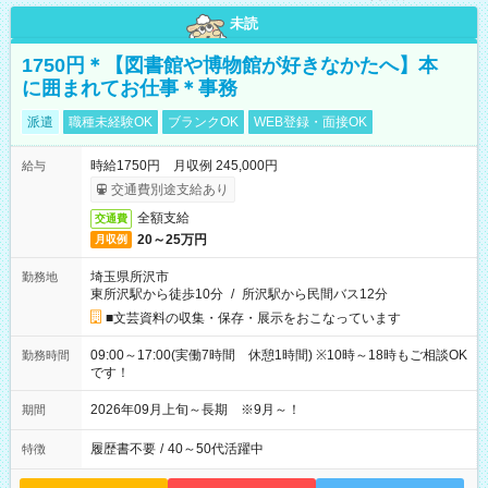
未読
1750円＊【図書館や博物館が好きなかたへ】本
に囲まれてお仕事＊事務
派遣
職種未経験OK
ブランクOK
WEB登録・面接OK
時給1750円 月収例 245,000円
給与
交通費別途支給あり
全額支給
交通費
20～25万円
月収例
埼玉県所沢市
勤務地
東所沢駅から徒歩10分
/
所沢駅から民間バス12分
■文芸資料の収集・保存・展示をおこなっています
09:00～17:00(実働7時間 休憩1時間) ※10時～18時もご相談OK
勤務時間
です！
2026年09月上旬～長期 ※9月～！
期間
履歴書不要
/
40～50代活躍中
特徴