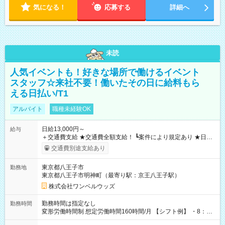
気になる！
応募する
詳細へ
未読
人気イベントも！好きな場所で働けるイベント
スタッフ☆来社不要！働いたその日に給料もら
える日払い/T1
アルバイト
職種未経験OK
日給13,000円～
給与
＋交通費支給 ★交通費全額支給！ ┗案件により規定あり ★日払
いOK！（規定あり） ┗働いたその日に現金GET♪ お仕事後はコ
交通費別途支給あり
ンビニATMから 日払い分を引き落とせます！ 【試用期間】試
用期間なし
東京都八王子市
勤務地
東京都八王子市明神町（最寄り駅：京王八王子駅）
株式会社ワンベルウッズ
勤務時間は指定なし
勤務時間
変形労働時間制 想定労働時間160時間/月 【シフト例】 ・8：00
～21：00