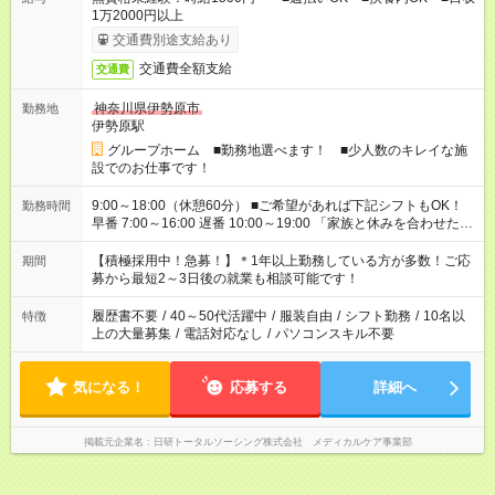
1万2000円以上
交通費別途支給あり
交通費全額支給
交通費
神奈川県伊勢原市
勤務地
伊勢原駅
グループホーム ■勤務地選べます！ ■少人数のキレイな施
設でのお仕事です！
9:00～18:00（休憩60分） ■ご希望があれば下記シフトもOK！
勤務時間
早番 7:00～16:00 遅番 10:00～19:00 「家族と休みを合わせた
い」 「余裕を持って夕飯の準備がしたい」 「できれば残業はし
たくない」 など、ご希望を教えてくださいね。 ※Wワーク希望
【積極採用中！急募！】＊1年以上勤務している方が多数！ご応
期間
の方へ 今ご覧のお仕事で希望する勤務時間と、もう1つのお仕事
募から最短2～3日後の就業も相談可能です！
の勤務時間。 合計で週40時間を超える場合は応募できません。
履歴書不要
/
40～50代活躍中
/
服装自由
/
シフト勤務
/
10名以
特徴
上の大量募集
/
電話対応なし
/
パソコンスキル不要
気になる！
応募する
詳細へ
掲載元企業名
日研トータルソーシング株式会社 メディカルケア事業部