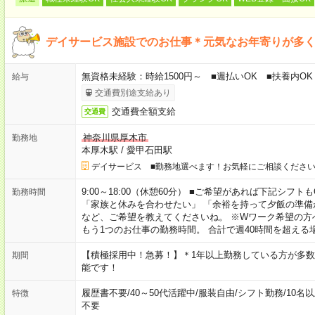
デイサービス施設でのお仕事＊元気なお年寄りが多
無資格未経験：時給1500円～ ■週払いOK ■扶養内OK 
給与
交通費別途支給あり
交通費全額支給
交通費
神奈川県厚木市
勤務地
本厚木駅
/
愛甲石田駅
デイサービス ■勤務地選べます！お気軽にご相談くださ
9:00～18:00（休憩60分） ■ご希望があれば下記シフトもOK！ 
勤務時間
「家族と休みを合わせたい」 「余裕を持って夕飯の準備
など、ご希望を教えてくださいね。 ※Wワーク希望の方
もう1つのお仕事の勤務時間。 合計で週40時間を超える
【積極採用中！急募！】＊1年以上勤務している方が多数
期間
能です！
履歴書不要
/
40～50代活躍中
/
服装自由
/
シフト勤務
/
10名
特徴
不要