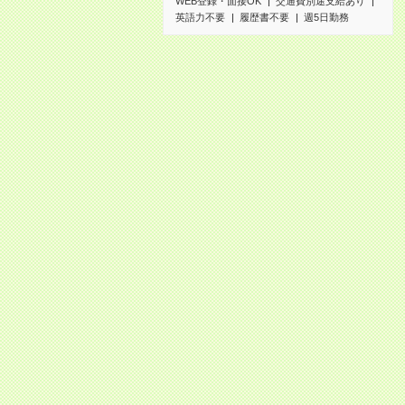
WEB登録・面接OK
交通費別途支給あり
英語力不要
履歴書不要
週5日勤務