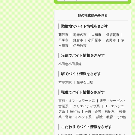
他の検索結果を見る
勤務地でバイト情報をさがす
藤沢市
海老名市
大和市
横須賀市
平塚市
鎌倉市
小田原市
秦野市
茅
ヶ崎市
伊勢原市
沿線でバイト情報をさがす
小田急小田原線
駅でバイト情報をさがす
本厚木駅
愛甲石田駅
職種でバイト情報をさがす
事務・オフィスワーク系
販売・サービス・
営業系
クリエイティブ系
IT・エンジニ
ア系
技術系
医療・介護・福祉系
軽作
業・警備・イベント系
調査・教育・その他
こだわりでバイト情報をさがす