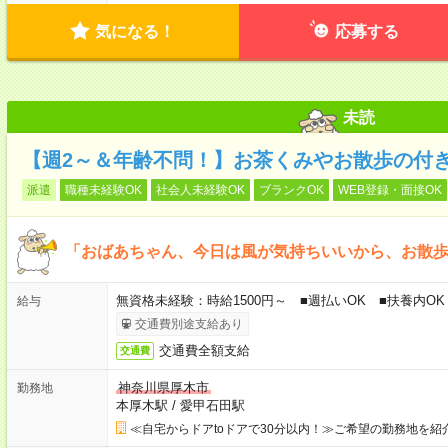
気になる！
応募する
未読
【週2～＆年齢不問！】お茶くみやお散歩の付
派遣
職種未経験OK
社会人未経験OK
ブランクOK
WEB登録・面接OK
「おばあちゃん、今日は風が気持ちいいから、お散
無資格未経験：時給1500円～ ■週払いOK ■扶養内OK 
給与
交通費別途支給あり
交通費全額支給
交通費
神奈川県厚木市
勤務地
本厚木駅
/
愛甲石田駅
≪自宅からドアtoドアで30分以内！≫ご希望の勤務地を紹