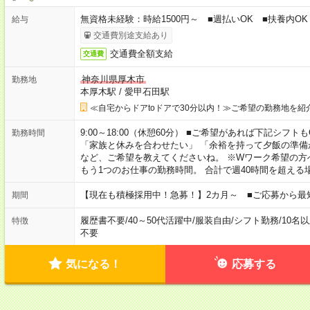
無資格未経験：時給1500円～ ■週払いOK ■扶養内OK 
給与
交通費別途支給あり
交通費全額支給
交通費
神奈川県厚木市
勤務地
本厚木駅
/
愛甲石田駅
≪自宅からドアtoドアで30分以内！≫ご希望の勤務地を紹
9:00～18:00（休憩60分） ■ご希望があれば下記シフトもOK！ 
勤務時間
「家族と休みを合わせたい」 「余裕を持って夕飯の準備
など、ご希望を教えてくださいね。 ※Wワーク希望の方
もう1つのお仕事の勤務時間。 合計で週40時間を超える
【現在も積極採用中！急募！】2カ月～ ■ご応募から最
期間
履歴書不要
/
40～50代活躍中
/
服装自由
/
シフト勤務
/
10名
特徴
不要
気になる！
応募する