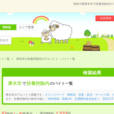
神奈川県厚木市で扶養控除内の
会員登録
エリア変更
関東版
望条件
イト一覧
厚木市の扶養控除内のアルバイト・バイト一覧
検索結果
厚木市
扶養控除内
で
のバイト一覧
厚木市のアルバイト情報です。
オフィスワーク・事務系
、
営業・販売・サービス系
、
ます。扶養控除内の条件の他に、
WEB登録・面接OK
、
交通費別途支給あり
、
英語力不
1,533
63
平均時給:
円
件中
1
～
50
件表示