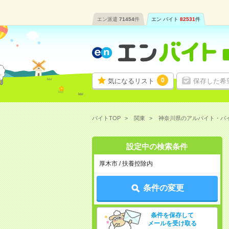
エン派遣
71454
件
エン バイト
82531
件
0
気になるリスト
保存した希
バイトTOP
関東
神奈川県のアルバイト・バ
設定中の検索条件
厚木市 / 扶養控除内
条件の変更
条件を保存して
メールを受け取る