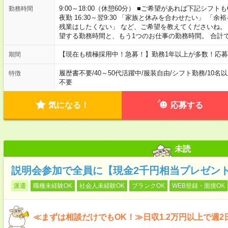
9:00～18:00（休憩60分） ■ご希望があれば下記シフトもOK！ 
勤務時間
夜勤 16:30～翌9:30 「家族と休みを合わせたい」 
残業はしたくない」 など、ご希望を教えてくださいね。
望する勤務時間と、もう1つのお仕事の勤務時間。 合計
【現在も積極採用中！急募！】勤務1年以上が多数！応募
期間
履歴書不要
/
40～50代活躍中
/
服装自由
/
シフト勤務
/
10名
特徴
不要
気になる！
応募する
未読
説明会参加で全員に【現金2千円相当プレゼン
派遣
職種未経験OK
社会人未経験OK
ブランクOK
WEB登録・面接OK
≪まずは相談だけでもOK！≫日収1.2万円以上で週2