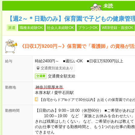
未読
【週2～＊日勤のみ】保育園で子どもの健康管
派遣
職種未経験OK
社会人未経験OK
ブランクOK
WEB登録・面接OK
《日収1万9200円～》保育園で「看護師」の資格が
時給2400円～ ■週払いOK ■日収1万9200円以上
給与
交通費別途支給あり
交通費全額支給
交通費
神奈川県厚木市
勤務地
本厚木駅
/
愛甲石田駅
【自宅からドアtoドアで30分以内】お近くの保育園でのお
【日勤のみ】9:00～18:00（休憩60分） ■ご希望があれば
勤務時間
10:00～19:00 など 「家族とお休みを合わせたい
きれば残業はしたくない」 など、ご希望があれば教えて
のお仕事で希望する勤務時間と、もう1つのお仕事の勤務
できません