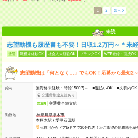
1
2
次へ
未読
志望動機も履歴書も不要！日収1.2万円～＊未
派遣
職種未経験OK
社会人未経験OK
ブランクOK
WEB登録・面接OK
志望動機は「何となく…」でもOK！応募から最短2
無資格未経験：時給1500円～ ■週払いOK ■扶養内OK 
給与
交通費別途支給あり
交通費全額支給
交通費
神奈川県厚木市
勤務地
本厚木駅
/
愛甲石田駅
≪自宅からドアtoドアで30分以内！≫ご希望の勤務地を紹