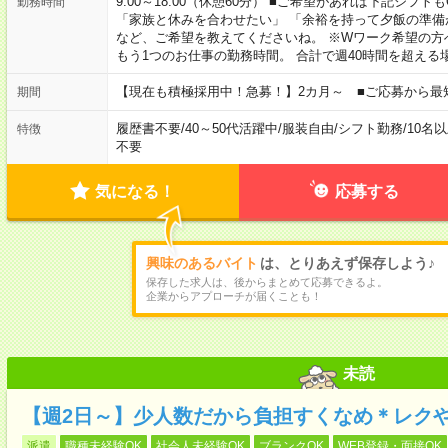
9:00～18:00（休憩60分） ■ご希望があれば下記シフトもOK！ 
勤務時間
「家族と休みを合わせたい」 「余裕を持って夕飯の準備
など、ご希望を教えてくださいね。 ※Wワーク希望の方
もう1つのお仕事の勤務時間。 合計で週40時間を超える
【現在も積極採用中！急募！】2カ月～ ■ご応募から最
期間
履歴書不要
/
40～50代活躍中
/
服装自由
/
シフト勤務
/
10名
特徴
不要
気になる！
応募する
興味のあるバイト
は、とりあえず保存しよう♪
保存した求人は、後からまとめて応募できるよ。
企業からアプローチが届くことも！
未読
【週2日～】少人数だから負担すくなめ＊レク
派遣
職種未経験OK
社会人未経験OK
ブランクOK
WEB登録・面接OK