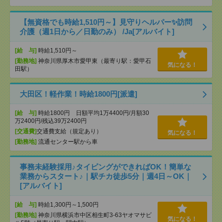
【無資格でも時給1,510円～】見守りヘルパー✨訪問
介護（週1日から／日勤のみ） /Ja[アルバイト]
[給 与]
時給1,510円～
[勤務地]
神奈川県厚木市愛甲東（最寄り駅：愛甲石
気になる！
田駅）
大田区！軽作業！時給1800円[派遣]
[給 与]
時給1800円 日額平均1万4400円/月額30
万2400円/残込39万2400円
[交通費]
交通費支給（規定あり）
気になる！
[勤務地]
流通センター駅から車
事務未経験採用♪タイピングができればOK！簡単な
業務からスタート♪｜駅チカ徒歩5分｜週4日～OK｜
[アルバイト]
[給 与]
時給1,300円～1,500円
[勤務地]
神奈川県横浜市中区相生町3-63ヤオマサビ
気になる！