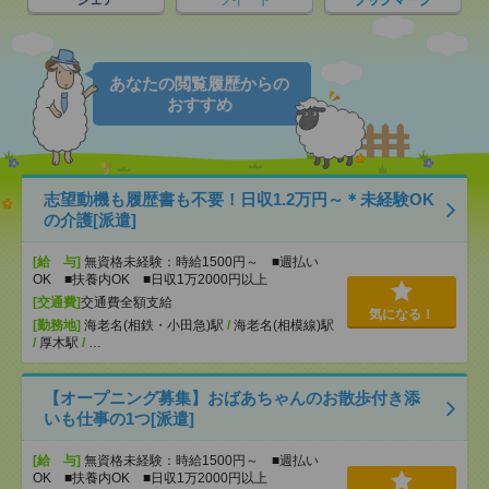
シェア
ツイート
ブックマーク
あなたの閲覧履歴からの
おすすめ
志望動機も履歴書も不要！日収1.2万円～＊未経験OK
の介護[派遣]
[給 与]
無資格未経験：時給1500円～ ■週払い
OK ■扶養内OK ■日収1万2000円以上
[交通費]
交通費全額支給
気になる！
[勤務地]
海老名(相鉄・小田急)駅
/
海老名(相模線)駅
/
厚木駅
/
…
【オープニング募集】おばあちゃんのお散歩付き添
いも仕事の1つ[派遣]
[給 与]
無資格未経験：時給1500円～ ■週払い
OK ■扶養内OK ■日収1万2000円以上