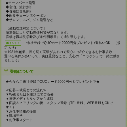
◆テーマパーク割引
◆宿泊、旅行割引
◆各種飲食店割引
◆飲食チェーン店クーポン
◆サロン、スパ、ジム割引など
【受動喫煙対策について】
派遣先により受動喫煙対策が異なります。
詳細は職場見学時及び条件明示書にて通知致します。
ご来社登録でQUOカード2000円分プレゼント♪週払いOK！（規
ポイント！
定あり）
☆1981年創業。長く続く実績があるので安心♪ご紹介できるお仕事多数！
選べる条件が多いって、実は重要なこと。安心の「ニッケン」で一緒に働き
ましょう♪
登録について
★今ならご来社登録でQUOカード2000円分をプレゼント中★
≪応募～就業までの流れ≫
▼Webまたはお電話にてご応募
▼日研メディカルケアから連絡
▼面談＆ヒアリングの後、スタッフ登録（TEL登録、WEB登録もOKで
す！）
▼お仕事情報の提供
▼職場見学
▼お仕事スタート