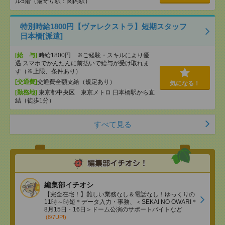
ル5階（最寄り駅：関内駅）
特別時給1800円【ヴァレクストラ】短期スタッフ
日本橋[派遣]
[給 与]
時給1800円 ※ご経験・スキルにより優
遇 スマホでかんたんに前払いで給与が受け取れま
す（※上限、条件あり）
[交通費]
交通費全額支給（規定あり）
気になる！
[勤務地]
東京都中央区 東京メトロ 日本橋駅から直
結（徒歩1分）
すべて見る
編集部イチオシ
【完全在宅！】難しい業務なし＆電話なし！ゆっくりの
11時～時短＊データ入力・事務、＜SEKAI NO OWARI＊
8月15日・16日＞ドーム公演のサポートバイトなど
(8/7UP!)