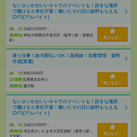
ちいさいかわいいキャラのイベントも！好きな場所
で働ける☆来社不要！働いたその日に給料もらえる
◎/T1[アルバイト]
[給 与]
日給13,000円～
[勤務地]
神奈川県横浜市港北区（最寄り駅：新横浜
気になる！
駅）
座り仕事！給与即払いOK！高時給！在庫管理・資料
作成[派遣]
[給 与]
時給1500円
[交通費]
交通費支給有り
気になる！
[勤務地]
藤沢駅
ちいさいかわいいキャラのイベントも！好きな場所
で働ける☆来社不要！働いたその日に給料もらえる
◎/T1[アルバイト]
[給 与]
日給13,000円～
[勤務地]
埼玉県さいたま市大宮区錦町（最寄り駅：
気になる！
大宮駅）