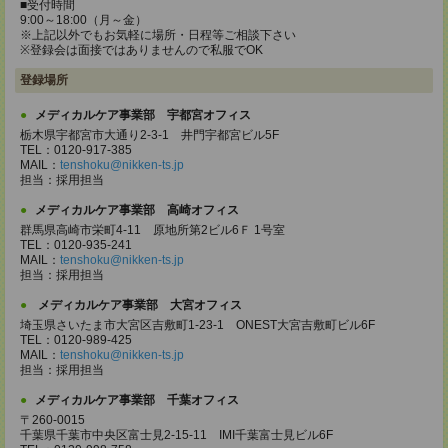
■受付時間
9:00～18:00（月～金）
※上記以外でもお気軽に場所・日程等ご相談下さい
※登録会は面接ではありませんので私服でOK
登録場所
メディカルケア事業部 宇都宮オフィス
栃木県宇都宮市大通り2-3-1 井門宇都宮ビル5F
TEL：0120-917-385
MAIL：
tenshoku@nikken-ts.jp
担当：採用担当
メディカルケア事業部 高崎オフィス
群馬県高崎市栄町4-11 原地所第2ビル6Ｆ 1号室
TEL：0120-935-241
MAIL：
tenshoku@nikken-ts.jp
担当：採用担当
メディカルケア事業部 大宮オフィス
埼玉県さいたま市大宮区吉敷町1-23-1 ONEST大宮吉敷町ビル6F
TEL：0120-989-425
MAIL：
tenshoku@nikken-ts.jp
担当：採用担当
メディカルケア事業部 千葉オフィス
〒260-0015
千葉県千葉市中央区富士見2-15-11 IMI千葉富士見ビル6F