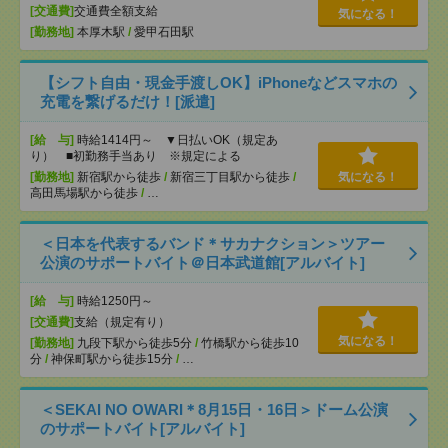
[交通費]
交通費全額支給
気になる！
[勤務地]
本厚木駅
/
愛甲石田駅
【シフト自由・現金手渡しOK】iPhoneなどスマホの
充電を繋げるだけ！[派遣]
[給 与]
時給1414円～ ▼日払いOK（規定あ
り） ■初勤務手当あり ※規定による
[勤務地]
新宿駅から徒歩
/
新宿三丁目駅から徒歩
/
気になる！
高田馬場駅から徒歩
/
…
＜日本を代表するバンド＊サカナクション＞ツアー
公演のサポートバイト＠日本武道館[アルバイト]
[給 与]
時給1250円～
[交通費]
支給（規定有り）
気になる！
[勤務地]
九段下駅から徒歩5分
/
竹橋駅から徒歩10
分
/
神保町駅から徒歩15分
/
…
＜SEKAI NO OWARI＊8月15日・16日＞ドーム公演
のサポートバイト[アルバイト]