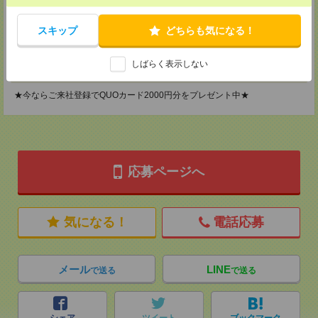
神奈川県横浜市保土ケ谷区神戸町134 横浜ビジネスパークサウスタワー
2F B区画
スキップ
どちらも気になる！
TEL：0120-901-799
MAIL：
tenshoku@nikken-ts.jp
担当：採用担当
しばらく表示しない
登録交通費
★今ならご来社登録でQUOカード2000円分をプレゼント中★
応募ページへ
気になる！
電話応募
メール
LINE
で送る
で送る