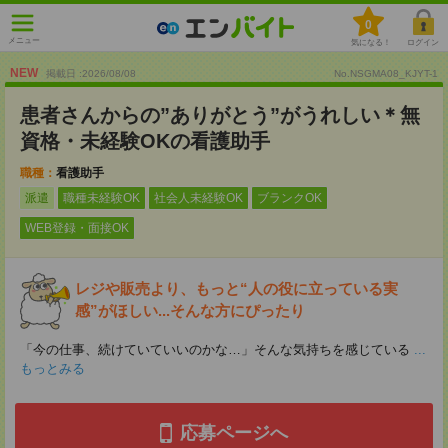
0
メニュー
気になる！
ログイン
NEW
掲載日 :2026
/
08
/
08
No.NSGMA08_KJYT-1
患者さんからの”ありがとう”がうれしい＊無
資格・未経験OKの看護助手
職種：
看護助手
派遣
職種未経験OK
社会人未経験OK
ブランクOK
WEB登録・面接OK
レジや販売より、もっと“人の役に立っている実
感”がほしい...そんな方にぴったり
「今の仕事、続けていていいのかな…」そんな気持ちを感じている
...
もっとみる
応募ページへ