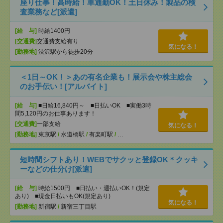
座り仕事！高時給！車通勤OK！土日休み！製品の検
査業務など[派遣]
[給 与]
時給1400円
[交通費]
交通費支給有り
気になる！
[勤務地]
渋沢駅から徒歩20分
＜1日～OK！＞あの有名企業も！展示会や株主総会
のお手伝い！[アルバイト]
[給 与]
■日給16,840円～ ■日払いOK ■実働3時
間5,120円のお仕事あります！
[交通費]
一部支給
気になる！
[勤務地]
東京駅
/
水道橋駅
/
有楽町駅
/
…
短時間シフトあり！WEBでサクッと登録OK＊クッキ
ーなどの仕分け[派遣]
[給 与]
時給1500円 ■日払い・週払いOK！(規定
あり) ■現金日払いもOK(規定あり)
気になる！
[勤務地]
新宿駅
/
新宿三丁目駅