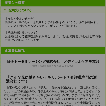
派遣先の概要
配属先について
【安心・安定の勤務先】
福祉のお仕事のため、景気変動などの影響を受けにくく、現在も積極採用
中。シフト減少などもなく安定して働くことが可能です。
【受動喫煙対策について】
派遣先によって受動喫煙対策が異なります。詳細は職場見学時および条件明
示書にてお伝えいたします！
派遣会社情報
日研トータルソーシング株式会社 メディカルケア事業部
労働者派遣事業許可番号:派13-060060
「こんな風に働きたい」をサポート＊介護職専門の派
遣会社です！
「自宅の近くで働きたい」「収入」「働き方を選びたい」「正社員を目指し
たい」などの希望条件や、仕事上の不満も丁寧にお聞きしてからご紹介する
ので長期でご活躍されている方が多いのが特長です。まずはご希望を聞いた
うえで、ピッタリの求人をご紹介。また安心してお仕事を続けていただくた
め、経験豊富な専任担当者がお仕事開始前はもちろん、お仕事開始後もしっ