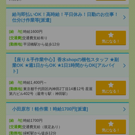
給与即払いOK！高時給！平日休み！日勤のお仕事！
仕分け作業等[派遣]
[給 与]
時給1600円
[交通費]
交通費支給有り
気になる！
[勤務地]
平沼橋駅から徒歩12分
【座り＆手作業中心】香水shopの梱包スタッフ ★副
業OK ★週1日からOK ★1日1時間からOK[アルバイ
ト]
[給 与]
時給1,400円～
[勤務地]
東京都千代田区内神田2丁目14番12号 星屋
気になる！
第六ビル402号（最寄り駅：神田駅）
小田原市！軽作業！時給1700円[派遣]
[給 与]
時給1700円
[交通費]
交通費支給（規定あり）
気になる！
[勤務地]
緑町駅から徒歩12分