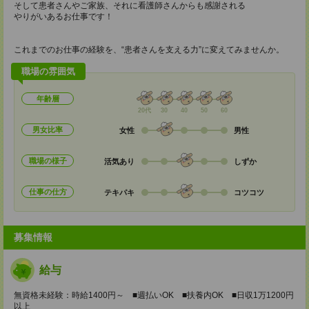
そして患者さんやご家族、それに看護師さんからも感謝される
やりがいあるお仕事です！
これまでのお仕事の経験を、“患者さんを支える力”に変えてみませんか。
職場の雰囲気
年齢層
20代
30
40
50
60
男女比率
女性
男性
職場の様子
活気あり
しずか
仕事の仕方
テキパキ
コツコツ
募集情報
給与
無資格未経験：時給1400円～ ■週払いOK ■扶養内OK ■日収1万1200円
以上