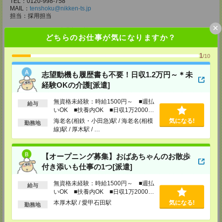
TEL：0120-998-758
MAIL：
tenshoku@nikken-ts.jp
担当：採用担当
×
メディカルケア事業部 柏オフィス
どちらのお仕事が気になりますか？
千葉県柏市末広町5-19 第12関口ビル7F 705号室
TEL：0120-935-218
1
MAIL：
tenshoku@nikken-ts.jp
/10
担当：採用担当
志望動機も履歴書も不要！日収1.2万円～＊未
メディカルケア事業部 新宿オフィス
経験OKの介護[派遣]
東京都新宿区新宿2-3-10 新宿御苑ビル6階
TEL：0120-457-235
無資格未経験：時給1500円～ ■週払
MAIL：
tenshoku@nikken-ts.jp
給与
いOK ■扶養内OK ■日収1万2000円
担当：採用担当
以上
海老名(相鉄・小田急)駅 / 海老名(相模
気になる!
勤務地
メディカルケア事業部 立川事業所
線)駅 / 厚木駅 / …
東京都立川市錦町1-12-14
TEL：0120-934-200
MAIL：
tenshoku@nikken-ts.jp
【オープニング募集】おばあちゃんのお散歩
担当：採用担当
付き添いも仕事の1つ[派遣]
メディカルケア事業部 町田オフィス
東京都町田市森野1-7-23 大樹生命町田ビル6F
無資格未経験：時給1500円～ ■週払
給与
TEL：0120-453-285
いOK ■扶養内OK ■日収1万2000円
MAIL：
tenshoku@nikken-ts.jp
以上
本厚木駅 / 愛甲石田駅
気になる!
担当：採用担当
勤務地
メディカルケア事業部 横浜オフィス