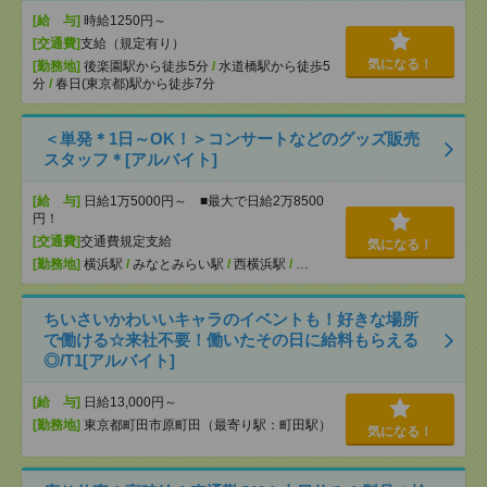
[給 与]
時給1250円～
[交通費]
支給（規定有り）
気になる！
[勤務地]
後楽園駅から徒歩5分
/
水道橋駅から徒歩5
分
/
春日(東京都)駅から徒歩7分
＜単発＊1日～OK！＞コンサートなどのグッズ販売
スタッフ＊[アルバイト]
[給 与]
日給1万5000円～ ■最大で日給2万8500
円！
[交通費]
交通費規定支給
気になる！
[勤務地]
横浜駅
/
みなとみらい駅
/
西横浜駅
/
…
ちいさいかわいいキャラのイベントも！好きな場所
で働ける☆来社不要！働いたその日に給料もらえる
◎/T1[アルバイト]
[給 与]
日給13,000円～
[勤務地]
東京都町田市原町田（最寄り駅：町田駅）
気になる！