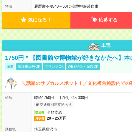
履歴書不要
/
40～50代活躍中
/
服装自由
特徴
気になる！
応募する
未読
1750円＊【図書館や博物館が好きなかたへ】
派遣
職種未経験OK
ブランクOK
WEB登録・面接OK
＼話題のサブカルスポット！／文化複合施設内での
時給1750円 月収例 245,000円
給与
交通費別途支給あり
全額支給
交通費
20～25万円
月収例
埼玉県所沢市
勤務地