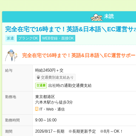
未読
完全在宅で16時まで！英語&日本語＼EC運営サ
派遣
ブランクOK
WEB登録・面接OK
完全在宅で16時まで！英語&日本語＼EC運営サポー
時給2450円＋交
給与
交通費別途支給あり
出社時の通勤交通費支給
交通費
東京都港区
勤務地
六本木駅から徒歩3分
IT・Web・通信
9:00～16:00
勤務時間
2026/8/17～長期 ※長期更新予定 ※8月～OK！
期間