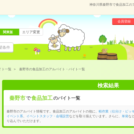
神奈川県秦野市で食品加工の
会員登録
エリア変更
関東版
望条件
イト一覧
秦野市の食品加工のアルバイト・バイト一覧
検索結果
秦野市
食品加工
で
のバイト一覧
秦野市のアルバイト情報です。食品加工のアルバイトの他に、
軽作業（仕分け・ピッ
イベント系
、
イベントスタッフ・会場設営
などを取り揃えています。さらに、
単発
な
り込んでいただけます。