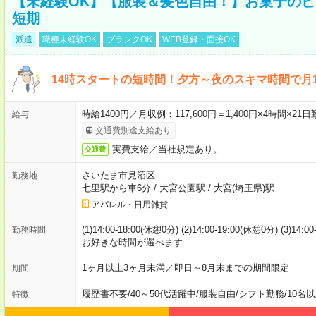
【未経験OK】【服装＆髪色自由！】お菓子の
短期
派遣
職種未経験OK
ブランクOK
WEB登録・面接OK
14時スタートの短時間！夕方～夜のスキマ時間で月1
時給1400円／月収例：117,600円＝1,400円×4時間×
給与
交通費別途支給あり
実費支給／当社規定あり。
交通費
さいたま市見沼区
勤務地
七里駅から車6分
/
大宮公園駅
/
大宮(埼玉県)駅
アパレル・日用雑貨
(1)14:00-18:00(休憩0分) (2)14:00-19:00(休憩0分) (3)14:
勤務時間
お好きな時間が選べます
1ヶ月以上3ヶ月未満／即日～8月末までの期間限定
期間
履歴書不要
/
40～50代活躍中
/
服装自由
/
シフト勤務
/
10名
特徴