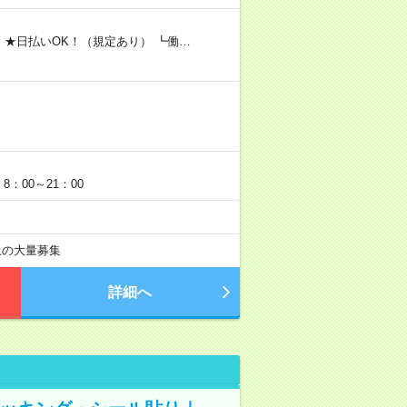
 ★日払いOK！（規定あり） ┗働…
：00～21：00
以上の大量募集
詳細へ