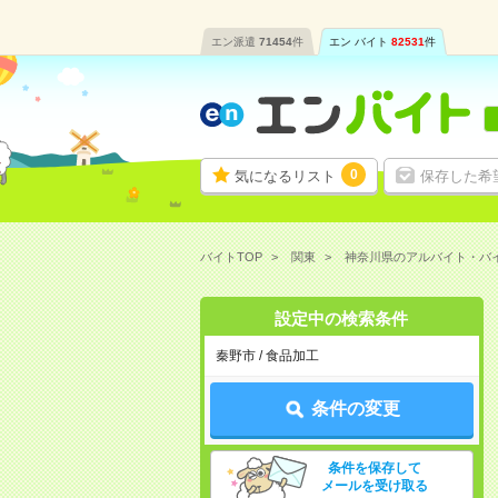
エン派遣
71454
件
エン バイト
82531
件
0
気になるリスト
保存した希
バイトTOP
関東
神奈川県のアルバイト・バ
設定中の検索条件
秦野市 / 食品加工
条件の変更
条件を保存して
メールを受け取る