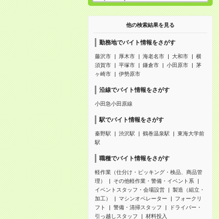
他の検索結果を見る
勤務地でバイト情報をさがす
藤沢市
厚木市
海老名市
大和市
横
須賀市
平塚市
鎌倉市
小田原市
茅
ヶ崎市
伊勢原市
沿線でバイト情報をさがす
小田急小田原線
駅でバイト情報をさがす
秦野駅
渋沢駅
鶴巻温泉駅
東海大学前
駅
職種でバイト情報をさがす
軽作業（仕分け・ピッキング・検品、商品管
理）
その他軽作業・警備・イベント系
イベントスタッフ・会場設営
製造（組立・
加工）
マシンオペレーター
フォークリ
フト
警備・清掃スタッフ
ドライバー・
引っ越しスタッフ
材料投入