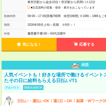
東所沢駅から徒歩10分
/
所沢駅から民間バス12分
■文芸資料の収集・保存・展示をおこなっています
09:00～17:00(実働7時間 休憩1時間) ※10時～18時も
勤務時間
2026年09月上旬～長期 ※9月～！
期間
履歴書不要
/
40～50代活躍中
特徴
気になる！
応募する
未読
人気イベントも！好きな場所で働けるイベント
たその日に給料もらえる日払い/T1
アルバイト
職種未経験OK
日払い・週払いOK！週1日～OK！副業・WワークO