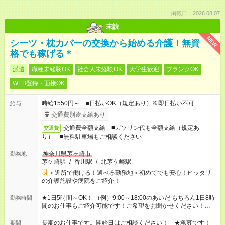
掲載日：2026.08.07
未読
NEW
シーツ・枕カバーの交換から始める介護！無資
格でも稼げる＊
派遣
職種未経験OK
社会人未経験OK
大学生歓迎
ブランクOK
WEB登録・面接OK
時給1550円～ ■日払いOK（規定あり）※即日払い不可
給与
交通費別途支給あり
交通費全額支給 ■ガソリン代も全額支給（規定あ
交通費
り） ■無料駐車場もご相談ください
神奈川県茅ヶ崎市
勤務地
茅ケ崎駅
/
香川駅
/
北茅ケ崎駅
＜近所で働ける！選べる勤務地＞初めてでも安心！ピッタリ
の介護施設や病院をご紹介！
★1日5時間～OK！ （例）9:00～18:00のあいだ もちろん1日8時
勤務時間
間のお仕事もご紹介可能です！ご希望をお聞かせください！★家
庭の都合でお休みが必要な場合も遠慮なくご相談ください。 ※
週最低15時間以上の勤務が必要です
長期のお仕事です。開始日はご相談ください！ ★急募です！
期間