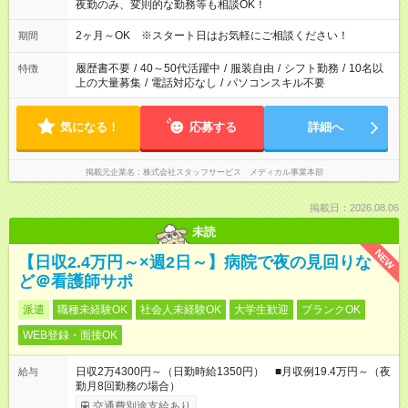
夜勤のみ、変則的な勤務等も相談OK！
2ヶ月～OK ※スタート日はお気軽にご相談ください！
期間
履歴書不要
/
40～50代活躍中
/
服装自由
/
シフト勤務
/
10名以
特徴
上の大量募集
/
電話対応なし
/
パソコンスキル不要
気になる！
応募する
詳細へ
掲載元企業名
株式会社スタッフサービス メディカル事業本部
掲載日：2026.08.06
未読
NEW
【日収2.4万円～×週2日～】病院で夜の見回りな
ど＠看護師サポ
派遣
職種未経験OK
社会人未経験OK
大学生歓迎
ブランクOK
WEB登録・面接OK
日収2万4300円～（日勤時給1350円） ■月収例19.4万円～（夜
給与
勤月8回勤務の場合）
交通費別途支給あり