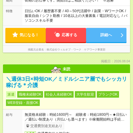
長期のお仕事です。開始日はご相談ください！ ※急募
期間
日払いOK
/
履歴書不要
/
40～50代活躍中
/
副業・WワークOK
/
特徴
服装自由
/
シフト勤務
/
10名以上の大量募集
/
電話対応なし
/
パ
ソコンスキル不要
気になる！
応募する
詳細へ
掲載元企業名
株式会社ウィルオブ・ワーク ケアワーク事業部
掲載日：2026.08.04
未読
＼週休3日×時短OK／ミドルシニア層でもシッカリ
稼げる＊介護
派遣
職種未経験OK
社会人未経験OK
大学生歓迎
ブランクOK
WEB登録・面接OK
無資格未経験：時給1600円～ 経験者：時給1800円～★日払い
給与
／週払い制度あり（月払いも選べます）※稼働開始時は手続き完
了次第のお支払いとなります。
交通費別途支給あり