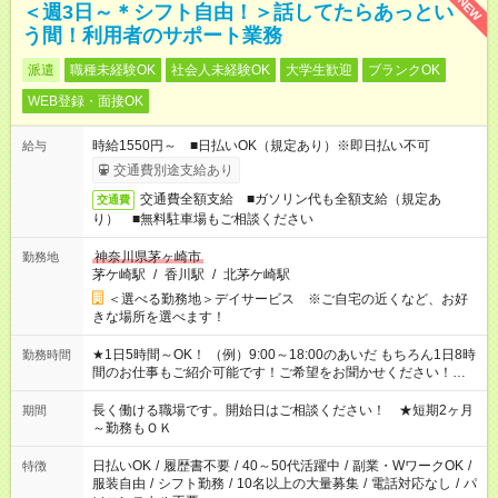
NEW
＜週3日～＊シフト自由！＞話してたらあっとい
う間！利用者のサポート業務
派遣
職種未経験OK
社会人未経験OK
大学生歓迎
ブランクOK
WEB登録・面接OK
時給1550円～ ■日払いOK（規定あり）※即日払い不可
給与
交通費別途支給あり
交通費全額支給 ■ガソリン代も全額支給（規定あ
交通費
り） ■無料駐車場もご相談ください
神奈川県茅ヶ崎市
勤務地
茅ケ崎駅
/
香川駅
/
北茅ケ崎駅
＜選べる勤務地＞デイサービス ※ご自宅の近くなど、お好
きな場所を選べます！
★1日5時間～OK！ （例）9:00～18:00のあいだ もちろん1日8時
勤務時間
間のお仕事もご紹介可能です！ご希望をお聞かせください！★家
庭の都合でお休みが必要な場合も遠慮なくご相談ください。 ※
週最低15時間以上の勤務が必要です
長く働ける職場です。開始日はご相談ください！ ★短期2ヶ月
期間
～勤務もＯＫ
日払いOK
/
履歴書不要
/
40～50代活躍中
/
副業・WワークOK
/
特徴
服装自由
/
シフト勤務
/
10名以上の大量募集
/
電話対応なし
/
パ