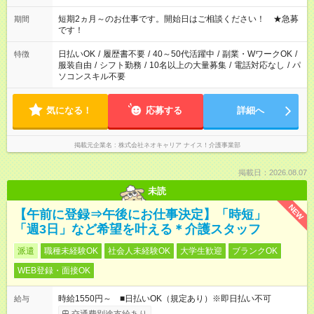
庭の都合でお休みが必要な場合も遠慮なくご相談ください。 ※
週最低15時間以上の勤務が必要です
短期2ヵ月～のお仕事です。開始日はご相談ください！ ★急募
期間
です！
日払いOK
/
履歴書不要
/
40～50代活躍中
/
副業・WワークOK
/
特徴
服装自由
/
シフト勤務
/
10名以上の大量募集
/
電話対応なし
/
パ
ソコンスキル不要
気になる！
応募する
詳細へ
掲載元企業名
株式会社ネオキャリア ナイス！介護事業部
掲載日：2026.08.07
未読
NEW
【午前に登録⇒午後にお仕事決定】「時短」
「週3日」など希望を叶える＊介護スタッフ
派遣
職種未経験OK
社会人未経験OK
大学生歓迎
ブランクOK
WEB登録・面接OK
時給1550円～ ■日払いOK（規定あり）※即日払い不可
給与