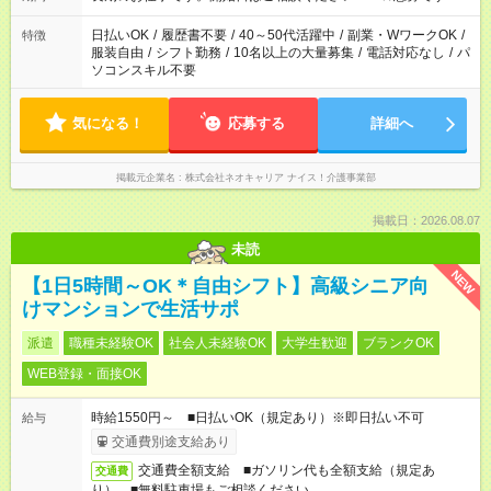
日払いOK
/
履歴書不要
/
40～50代活躍中
/
副業・WワークOK
/
特徴
服装自由
/
シフト勤務
/
10名以上の大量募集
/
電話対応なし
/
パ
ソコンスキル不要
気になる！
応募する
詳細へ
掲載元企業名
株式会社ネオキャリア ナイス！介護事業部
掲載日：2026.08.07
未読
NEW
【1日5時間～OK＊自由シフト】高級シニア向
けマンションで生活サポ
派遣
職種未経験OK
社会人未経験OK
大学生歓迎
ブランクOK
WEB登録・面接OK
時給1550円～ ■日払いOK（規定あり）※即日払い不可
給与
交通費別途支給あり
交通費全額支給 ■ガソリン代も全額支給（規定あ
交通費
り） ■無料駐車場もご相談ください