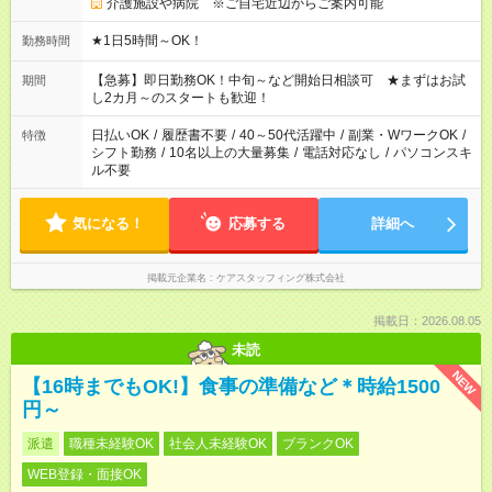
介護施設や病院 ※ご自宅近辺からご案内可能
★1日5時間～OK！
勤務時間
【急募】即日勤務OK！中旬～など開始日相談可 ★まずはお試
期間
し2カ月～のスタートも歓迎！
日払いOK
/
履歴書不要
/
40～50代活躍中
/
副業・WワークOK
/
特徴
シフト勤務
/
10名以上の大量募集
/
電話対応なし
/
パソコンスキ
ル不要
気になる！
応募する
詳細へ
掲載元企業名
ケアスタッフィング株式会社
掲載日：2026.08.05
未読
NEW
【16時までもOK!】食事の準備など＊時給1500
円～
派遣
職種未経験OK
社会人未経験OK
ブランクOK
WEB登録・面接OK