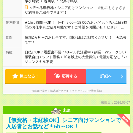
茅ケ崎駅
/
香川駅
/
北茅ケ崎駅
＜選べる勤務地＞シニア向けマンション ※他にもさまざま
な施設をご紹介できます！
★1日5時間～OK！ （例）9:00～18:00のあいだ もちろん1日8時
勤務時間
間のお仕事もご紹介可能です！ご希望をお聞かせください！★家
庭の都合でお休みが必要な場合も遠慮なくご相談ください。 ※
週最低15時間以上の勤務が必要です
短期2ヵ月～のお仕事です。開始日はご相談ください！ ★急募
期間
です！
日払いOK
/
履歴書不要
/
40～50代活躍中
/
副業・WワークOK
/
特徴
服装自由
/
シフト勤務
/
10名以上の大量募集
/
電話対応なし
/
パ
ソコンスキル不要
気になる！
応募する
詳細へ
掲載元企業名
株式会社ネオキャリア ナイス！介護事業部
掲載日：2026.08.07
未読
NEW
【無資格・未経験OK】シニア向けマンションで
入居者とお話など＊5h～OK！