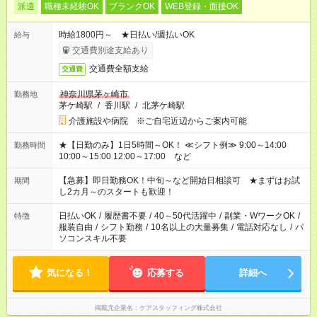
派遣
職種未経験OK
ブランクOK
WEB登録・面接OK
時給1800円～ ★日払い/週払いOK
給与
交通費別途支給あり
交通費全額支給
交通費
神奈川県茅ヶ崎市
勤務地
茅ケ崎駅
/
香川駅
/
北茅ケ崎駅
介護施設や病院 ※ご自宅近辺からご案内可能
★【日勤のみ】1日5時間～OK！ ≪シフト例≫ 9:00～14:00
勤務時間
10:00～15:00 12:00～17:00 など
【急募】即日勤務OK！中旬～など開始日相談可 ★まずはお試
期間
し2カ月～のスタートも歓迎！
日払いOK
/
履歴書不要
/
40～50代活躍中
/
副業・WワークOK
/
特徴
服装自由
/
シフト勤務
/
10名以上の大量募集
/
電話対応なし
/
パ
ソコンスキル不要
気になる！
応募する
詳細へ
掲載元企業名
ケアスタッフィング株式会社