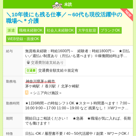
未読
NEW
＼10年後にも残る仕事／～60代も現役活躍中の
職場へ＊介護
派遣
職種未経験OK
社会人未経験OK
大学生歓迎
ブランクOK
WEB登録・面接OK
無資格未経験：時給1600円～ 経験者：時給1800円～ ★日払
給与
い／週払い制度あり（月払いも選べます）※稼働開始時は手続き
完了次第のお支払いとなります。
交通費別途支給あり
交通費全額支給※規定有
交通費
神奈川県茅ヶ崎市
勤務地
茅ケ崎駅
/
香川駅
/
北茅ケ崎駅
＜シニア向け施設＞
★1日6時間～の時短シフトOK ★スタート時間選べます！ 7:00～
勤務時間
16:00 9:00～17:00 11:00～19:00 など 残業なし！ ※Wワークの
場合、他のお仕事と合わせ週40時間超の就業はご案内できませ
ん ※法令に基づき、週20時間以上勤務は社会保険への加入対象
開始日はご相談ください！ ★急募 ★職場が気に入れば、長期
期間
となります ※労働者派遣法（日雇い派遣の原則禁止）により、
でも働けます！
短時間・短期間の就業はご案内が難しい場合があります
日払いOK
/
履歴書不要
/
40～50代活躍中
/
副業・WワークOK
/
特徴