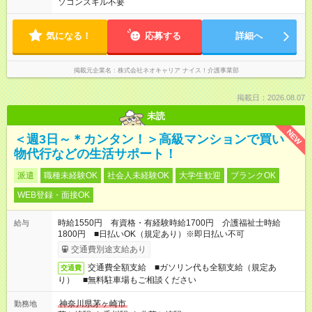
ソコンスキル不要
気になる！
応募する
詳細へ
掲載元企業名
株式会社ネオキャリア ナイス！介護事業部
掲載日：2026.08.07
未読
NEW
＜週3日～＊カンタン！＞高級マンションで買い
物代行などの生活サポート！
派遣
職種未経験OK
社会人未経験OK
大学生歓迎
ブランクOK
WEB登録・面接OK
時給1550円 有資格・有経験時給1700円 介護福祉士時給
給与
1800円 ■日払いOK（規定あり）※即日払い不可
交通費別途支給あり
交通費全額支給 ■ガソリン代も全額支給（規定あ
交通費
り） ■無料駐車場もご相談ください
神奈川県茅ヶ崎市
勤務地