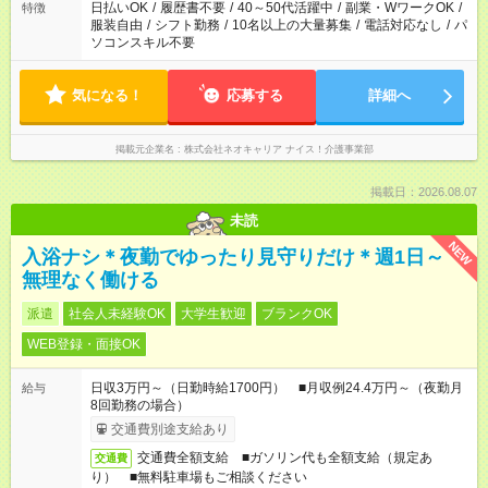
日払いOK
/
履歴書不要
/
40～50代活躍中
/
副業・WワークOK
/
特徴
服装自由
/
シフト勤務
/
10名以上の大量募集
/
電話対応なし
/
パ
ソコンスキル不要
気になる！
応募する
詳細へ
掲載元企業名
株式会社ネオキャリア ナイス！介護事業部
掲載日：2026.08.07
未読
NEW
入浴ナシ＊夜勤でゆったり見守りだけ＊週1日～
無理なく働ける
派遣
社会人未経験OK
大学生歓迎
ブランクOK
WEB登録・面接OK
日収3万円～（日勤時給1700円） ■月収例24.4万円～（夜勤月
給与
8回勤務の場合）
交通費別途支給あり
交通費全額支給 ■ガソリン代も全額支給（規定あ
交通費
り） ■無料駐車場もご相談ください