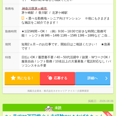
神奈川県茅ヶ崎市
勤務地
茅ケ崎駅
/
香川駅
/
北茅ケ崎駅
＜選べる勤務地＞シニア向けマンション ※他にもさまざま
な施設をご紹介できます！
★1日5時間～OK！ （例）9:00～18:00で好きな時間に勤務可
勤務時間
能！ ＞シフト例 9時～14時 11時～15時 13時～18時など ご自身
のご都合に合わせて勤務時間をご相談ください！ ★家庭の都合
でお休みや時間の調整が必要な場合も遠慮なくご相談くださ
短期2ヵ月～のお仕事です。開始日はご相談ください！ ★急募
期間
い。
です！
日払いOK
/
履歴書不要
/
40～50代活躍中
/
副業・WワークOK
/
特徴
服装自由
/
シフト勤務
/
10名以上の大量募集
/
電話対応なし
/
パ
ソコンスキル不要
気になる！
応募する
詳細へ
掲載元企業名
株式会社ネオキャリア ナイス！介護事業部
掲載日：2026.08.06
未読
NEW