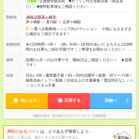
交通費全額支給 ■ガソリン代も全額支給（規定あ
交通費
り） ■無料駐車場もご相談ください
神奈川県茅ヶ崎市
勤務地
茅ケ崎駅
/
香川駅
/
北茅ケ崎駅
＜選べる勤務地＞シニア向けマンション ※他にもさまざま
な施設をご紹介できます！
★1日5時間～OK！ （例）9:00～18:00のあいだ もちろん1日8時
勤務時間
間のお仕事もご紹介可能です！ご希望をお聞かせください！ ★
家庭の都合でお休みが必要な場合も遠慮なくご相談ください。
※週最低15時間以上の勤務が必要です
短期2ヵ月～のお仕事です。開始日はご相談ください！ ★急募
期間
です！
日払いOK
/
履歴書不要
/
40～50代活躍中
/
副業・WワークOK
/
特徴
服装自由
/
シフト勤務
/
10名以上の大量募集
/
電話対応なし
/
パ
ソコンスキル不要
気になる！
応募する
詳細へ
掲載元企業名
株式会社ネオキャリア ナイス！介護事業部
興味のあるバイト
は、とりあえず保存しよう♪
保存した求人は、後からまとめて応募できるよ。