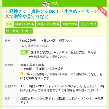
未読
NEW
＜経験ナシ・資格ナシOK！＞小さめデイサービ
スで送迎や見守りなど！
派遣
職種未経験OK
社会人未経験OK
大学生歓迎
ブランクOK
WEB登録・面接OK
時給1550円～ ■日払いOK（規定あり）
給与
交通費別途支給あり
交通費全額支給 ■ガソリン代も全額支給（規定あ
交通費
り） ■無料駐車場もご相談ください
神奈川県茅ヶ崎市
勤務地
茅ケ崎駅
/
香川駅
/
北茅ケ崎駅
＜選べる勤務地＞介護施設や病院 ※ご自宅の近くなど、お
好きな場所を選べます！
★1日5時間～OK！ （例）9:00～18:00のあいだ もちろん1日8時
勤務時間
間のお仕事もご紹介可能です！ご希望をお聞かせください！ ★
家庭の都合でお休みが必要な場合も遠慮なくご相談ください。
※週最低15時間以上の勤務が必要です
短期2ヵ月～のお仕事です。開始日はご相談ください！ ★急募
期間
です！