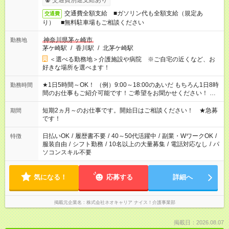
交通費別途支給あり
交通費全額支給 ■ガソリン代も全額支給（規定あ
交通費
り） ■無料駐車場もご相談ください
神奈川県茅ヶ崎市
勤務地
茅ケ崎駅
/
香川駅
/
北茅ケ崎駅
＜選べる勤務地＞介護施設や病院 ※ご自宅の近くなど、お
好きな場所を選べます！
★1日5時間～OK！ （例）9:00～18:00のあいだ もちろん1日8時
勤務時間
間のお仕事もご紹介可能です！ご希望をお聞かせください！ ※
週最低15時間以上の勤務が必要です
短期2ヵ月～のお仕事です。開始日はご相談ください！ ★急募
期間
です！
日払いOK
/
履歴書不要
/
40～50代活躍中
/
副業・WワークOK
/
特徴
服装自由
/
シフト勤務
/
10名以上の大量募集
/
電話対応なし
/
パ
ソコンスキル不要
気になる！
応募する
詳細へ
掲載元企業名
株式会社ネオキャリア ナイス！介護事業部
掲載日：2026.08.07