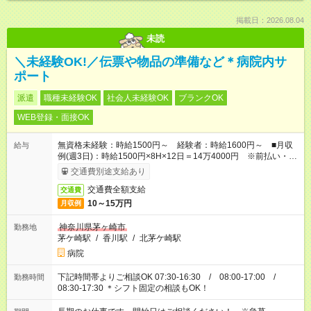
掲載日：2026.08.04
未読
＼未経験OK!／伝票や物品の準備など＊病院内サ
ポート
派遣
職種未経験OK
社会人未経験OK
ブランクOK
WEB登録・面接OK
無資格未経験：時給1500円～ 経験者：時給1600円～ ■月収
給与
例(週3日)：時給1500円×8H×12日＝14万4000円 ※前払い・日
払い・週払いOK
交通費別途支給あり
交通費全額支給
交通費
10～15万円
月収例
神奈川県茅ヶ崎市
勤務地
茅ケ崎駅
/
香川駅
/
北茅ケ崎駅
病院
下記時間帯よりご相談OK 07:30-16:30 / 08:00-17:00 /
勤務時間
08:30-17:30 ＊シフト固定の相談もOK！