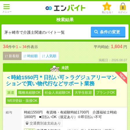
0
メニュー
気になる！
ログイン
検索結果
条件の変更
茅ヶ崎市で介護士関連のバイト一覧
34
1,604
件中
1
～
34
件表示
平均時給:
円
新着順
時給順
人気順
掲載日：2026.08.07
未読
NEW
＜時給1550円＊日払い可＞ラグジュアリーマン
ションで買い物代行などサポート業務
派遣
職種未経験OK
社会人未経験OK
大学生歓迎
ブランクOK
WEB登録・面接OK
時給1550円 有資格・有経験時給1700円 介護福祉士時給
給与
1800円 ■日払いOK（規定あり）※即日払い不可
交通費別途支給あり