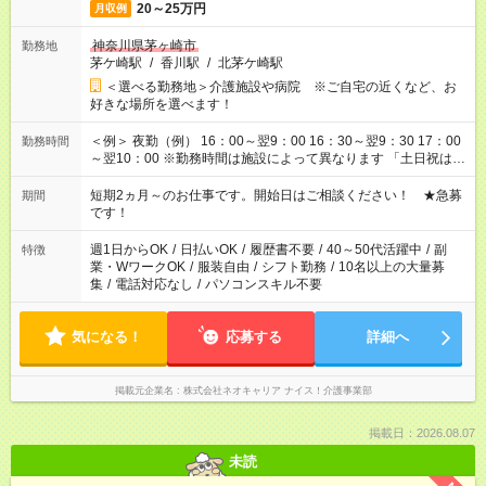
20～25万円
月収例
神奈川県茅ヶ崎市
勤務地
茅ケ崎駅
/
香川駅
/
北茅ケ崎駅
＜選べる勤務地＞介護施設や病院 ※ご自宅の近くなど、お
好きな場所を選べます！
＜例＞ 夜勤（例） 16：00～翌9：00 16：30～翌9：30 17：00
勤務時間
～翌10：00 ※勤務時間は施設によって異なります 「土日祝は休
みたい」 「しっかり稼ぎたい」 「もう少し遅い時間から始めた
い」など ご希望にあったお仕事をご案内いたします。 ※未経験
短期2ヵ月～のお仕事です。開始日はご相談ください！ ★急募
期間
の方の場合は1～2ヶ月間は日中での仕事を経験いただき、 お
です！
仕事に慣れてからの夜勤になります。 ★家庭の都合でお休みが
必要な場合も遠慮なくご相談ください。
週1日からOK
/
日払いOK
/
履歴書不要
/
40～50代活躍中
/
副
特徴
業・WワークOK
/
服装自由
/
シフト勤務
/
10名以上の大量募
集
/
電話対応なし
/
パソコンスキル不要
気になる！
応募する
詳細へ
掲載元企業名
株式会社ネオキャリア ナイス！介護事業部
掲載日：2026.08.07
未読