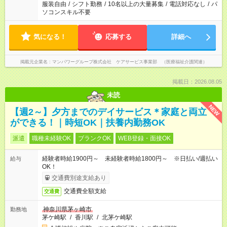
服装自由
/
シフト勤務
/
10名以上の大量募集
/
電話対応なし
/
パ
ソコンスキル不要
気になる！
応募する
詳細へ
掲載元企業名
マンパワーグループ株式会社 ケアサービス事業部 （医療福祉介護関連）
掲載日：2026.08.05
未読
NEW
【週2～】夕方までのデイサービス＊家庭と両立
ができる！｜時短OK｜扶養内勤務OK
派遣
職種未経験OK
ブランクOK
WEB登録・面接OK
経験者時給1900円～ 未経験者時給1800円～ ※日払い/週払い
給与
OK！
交通費別途支給あり
交通費全額支給
交通費
神奈川県茅ヶ崎市
勤務地
茅ケ崎駅
/
香川駅
/
北茅ケ崎駅