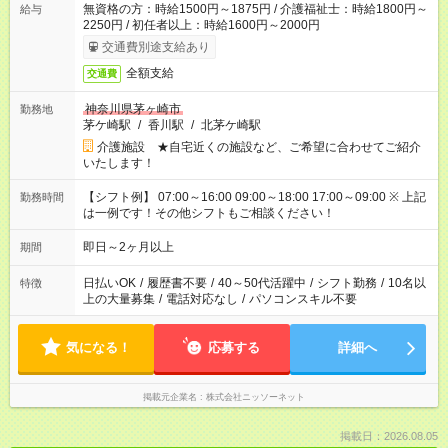
無資格の方：時給1500円～1875円 / 介護福祉士：時給1800円～
給与
2250円 / 初任者以上：時給1600円～2000円
交通費別途支給あり
全額支給
交通費
神奈川県茅ヶ崎市
勤務地
茅ケ崎駅
/
香川駅
/
北茅ケ崎駅
介護施設 ★自宅近くの施設など、ご希望に合わせてご紹介
いたします！
【シフト例】 07:00～16:00 09:00～18:00 17:00～09:00 ※ 上記
勤務時間
は一例です！その他シフトもご相談ください！
即日～2ヶ月以上
期間
日払いOK
/
履歴書不要
/
40～50代活躍中
/
シフト勤務
/
10名以
特徴
上の大量募集
/
電話対応なし
/
パソコンスキル不要
気になる！
応募する
詳細へ
掲載元企業名
株式会社ニッソーネット
掲載日：2026.08.05