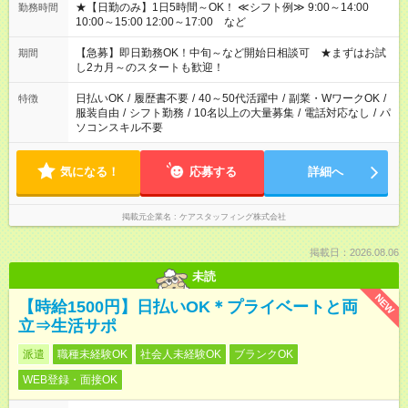
★【日勤のみ】1日5時間～OK！ ≪シフト例≫ 9:00～14:00
勤務時間
10:00～15:00 12:00～17:00 など
【急募】即日勤務OK！中旬～など開始日相談可 ★まずはお試
期間
し2カ月～のスタートも歓迎！
日払いOK
/
履歴書不要
/
40～50代活躍中
/
副業・WワークOK
/
特徴
服装自由
/
シフト勤務
/
10名以上の大量募集
/
電話対応なし
/
パ
ソコンスキル不要
気になる！
応募する
詳細へ
掲載元企業名
ケアスタッフィング株式会社
掲載日：2026.08.06
未読
NEW
【時給1500円】日払いOK＊プライベートと両
立⇒生活サポ
派遣
職種未経験OK
社会人未経験OK
ブランクOK
WEB登録・面接OK