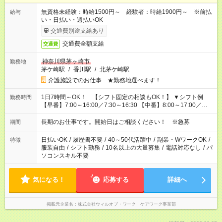
無資格未経験：時給1500円～ 経験者：時給1900円～ ※前払
給与
い・日払い・週払いOK
交通費別途支給あり
交通費全額支給
交通費
神奈川県茅ヶ崎市
勤務地
茅ケ崎駅
/
香川駅
/
北茅ケ崎駅
介護施設でのお仕事 ★勤務地選べます！
1日7時間～OK！ 【シフト固定の相談もOK！】 ▼シフト例
勤務時間
【早番】7:00～16:00／7:30～16:30 【中番】8:00～17:00／
9:00～18:00 【遅番】11:00～20:00／13:00～22:00
長期のお仕事です。開始日はご相談ください！ ※急募
期間
日払いOK
/
履歴書不要
/
40～50代活躍中
/
副業・WワークOK
/
特徴
服装自由
/
シフト勤務
/
10名以上の大量募集
/
電話対応なし
/
パ
ソコンスキル不要
気になる！
応募する
詳細へ
掲載元企業名
株式会社ウィルオブ・ワーク ケアワーク事業部