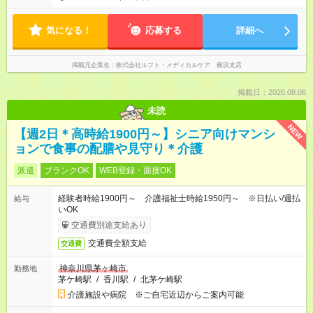
気になる！
応募する
詳細へ
掲載元企業名
株式会社ルフト・メディカルケア 横浜支店
掲載日：2026.08.06
未読
NEW
【週2日＊高時給1900円～】シニア向けマンシ
ョンで食事の配膳や見守り＊介護
派遣
ブランクOK
WEB登録・面接OK
経験者時給1900円～ 介護福祉士時給1950円～ ※日払い/週払
給与
いOK
交通費別途支給あり
交通費全額支給
交通費
神奈川県茅ヶ崎市
勤務地
茅ケ崎駅
/
香川駅
/
北茅ケ崎駅
介護施設や病院 ※ご自宅近辺からご案内可能