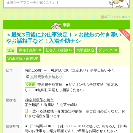
企業からアプローチが届くことも！
掲載日：2026.08.07
未読
NEW
＜最短3日後にお仕事決定！＞お散歩の付き添い
やお話相手など！入浴介助ナシ
派遣
職種未経験OK
社会人未経験OK
大学生歓迎
ブランクOK
WEB登録・面接OK
時給1550円～ ■日払いOK（規定あり）※即日払い不可
給与
交通費別途支給あり
交通費全額支給 ■ガソリン代も全額支給（規定あ
交通費
り） ■無料駐車場もご相談ください
神奈川県茅ヶ崎市
勤務地
茅ケ崎駅
/
香川駅
/
北茅ケ崎駅
＜選べる勤務地＞介護施設や病院 ※ご自宅の近くなど、お
好きな場所を選べます！
★1日5時間～OK！ （例）9:00～18:00のあいだ もちろん1日8時
勤務時間
間のお仕事もご紹介可能です！ご希望をお聞かせください！★家