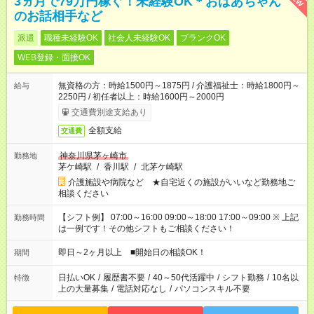
3ヵ月で79万円稼ぐ！未経験OK＊おばあちゃん
のお話相手など
派遣
職種未経験OK
社会人未経験OK
ブランクOK
WEB登録・面接OK
無資格の方：時給1500円～1875円 / 介護福祉士：時給1800円～
給与
2250円 / 初任者以上：時給1600円～2000円
交通費別途支給あり
全額支給
交通費
神奈川県茅ヶ崎市
勤務地
茅ケ崎駅
/
香川駅
/
北茅ケ崎駅
介護施設や病院など ★自宅近くの施設がいいなど勤務地ご
相談ください
【シフト例】 07:00～16:00 09:00～18:00 17:00～09:00 ※ 上記
勤務時間
は一例です！その他シフトもご相談ください！
即日～2ヶ月以上 ■開始日の相談OK！
期間
日払いOK
/
履歴書不要
/
40～50代活躍中
/
シフト勤務
/
10名以
特徴
上の大量募集
/
電話対応なし
/
パソコンスキル不要