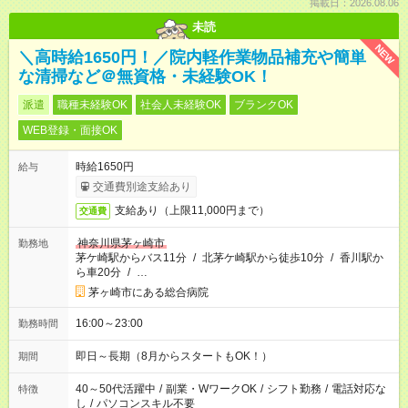
掲載日：2026.08.06
未読
NEW
＼高時給1650円！／院内軽作業物品補充や簡単
な清掃など＠無資格・未経験OK！
派遣
職種未経験OK
社会人未経験OK
ブランクOK
WEB登録・面接OK
時給1650円
給与
交通費別途支給あり
支給あり（上限11,000円まで）
交通費
神奈川県茅ヶ崎市
勤務地
茅ケ崎駅からバス11分
/
北茅ケ崎駅から徒歩10分
/
香川駅か
ら車20分
/
…
茅ヶ崎市にある総合病院
16:00～23:00
勤務時間
即日～長期（8月からスタートもOK！）
期間
40～50代活躍中
/
副業・WワークOK
/
シフト勤務
/
電話対応な
特徴
し
/
パソコンスキル不要