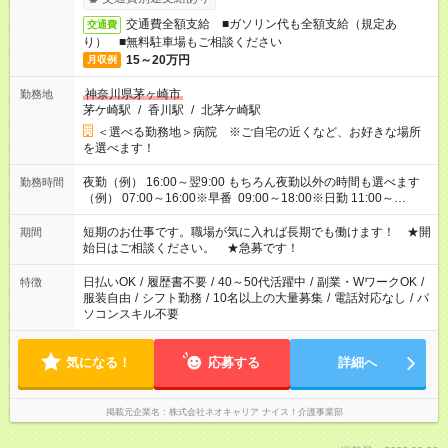
交通費全額支給 ■ガソリン代も全額支給（規定あ
交通費
り） ■無料駐車場もご相談ください
15～20万円
月収例
神奈川県茅ヶ崎市
勤務地
茅ケ崎駅
/
香川駅
/
北茅ケ崎駅
＜選べる勤務地＞病院 ※ご自宅の近くなど、お好きな場所
を選べます！
夜勤（例） 16:00～翌9:00 もちろん夜勤以外の時間も選べます
勤務時間
（例） 07:00～16:00※早番 09:00～18:00※日勤 11:00～
20:00※遅番 ※時間は、固定・選べる施設もあるので、ご希望が
あれば調整できます！ ※シフト制。勤務地により実働時間が異
短期のお仕事です。職場が気に入れば長期でも働けます！ ★開
期間
なります。★家庭の都合でお休みが必要な場合も遠慮なくご相談
始日はご相談ください。 ★急募です！
ください。
日払いOK
/
履歴書不要
/
40～50代活躍中
/
副業・WワークOK
/
特徴
服装自由
/
シフト勤務
/
10名以上の大量募集
/
電話対応なし
/
パ
ソコンスキル不要
気になる！
応募する
詳細へ
掲載元企業名
株式会社ネオキャリア ナイス！介護事業部