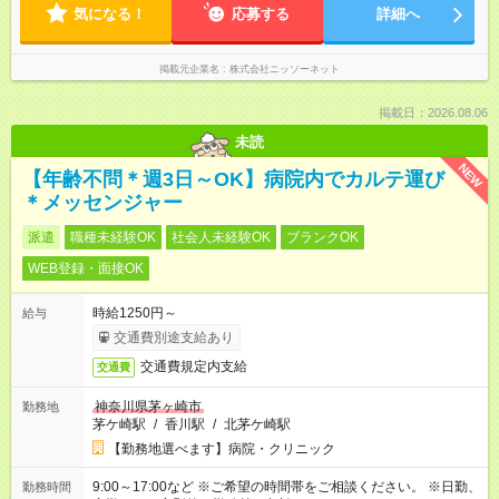
気になる！
応募する
詳細へ
掲載元企業名
株式会社ニッソーネット
掲載日：2026.08.06
未読
NEW
【年齢不問＊週3日～OK】病院内でカルテ運び
＊メッセンジャー
派遣
職種未経験OK
社会人未経験OK
ブランクOK
WEB登録・面接OK
時給1250円～
給与
交通費別途支給あり
交通費規定内支給
交通費
神奈川県茅ヶ崎市
勤務地
茅ケ崎駅
/
香川駅
/
北茅ケ崎駅
【勤務地選べます】病院・クリニック
9:00～17:00など ※ご希望の時間帯をご相談ください。 ※日勤、
勤務時間