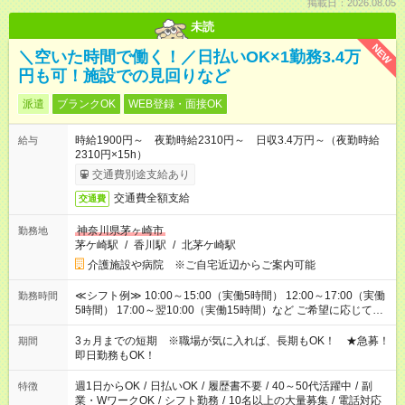
掲載日：2026.08.05
未読
NEW
＼空いた時間で働く！／日払いOK×1勤務3.4万
円も可！施設での見回りなど
派遣
ブランクOK
WEB登録・面接OK
時給1900円～ 夜勤時給2310円～ 日収3.4万円～（夜勤時給
給与
2310円×15h）
交通費別途支給あり
交通費全額支給
交通費
神奈川県茅ヶ崎市
勤務地
茅ケ崎駅
/
香川駅
/
北茅ケ崎駅
介護施設や病院 ※ご自宅近辺からご案内可能
≪シフト例≫ 10:00～15:00（実働5時間） 12:00～17:00（実働
勤務時間
5時間） 17:00～翌10:00（実働15時間）など ご希望に応じて、
働く時間は調整できます！ お気軽に担当へ相談ください！
3ヵ月までの短期 ※職場が気に入れば、長期もOK！ ★急募！
期間
即日勤務もOK！
週1日からOK
/
日払いOK
/
履歴書不要
/
40～50代活躍中
/
副
特徴
業・WワークOK
/
シフト勤務
/
10名以上の大量募集
/
電話対応