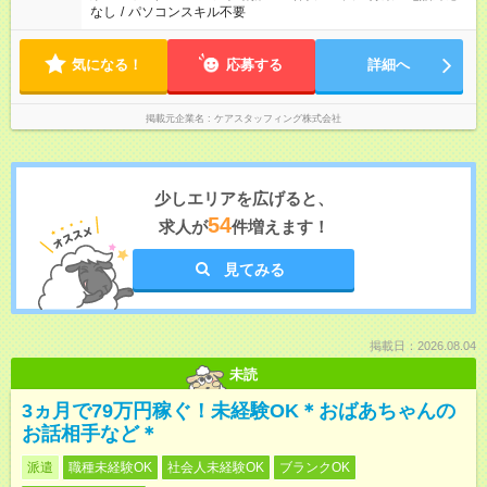
なし
/
パソコンスキル不要
気になる！
応募する
詳細へ
掲載元企業名
ケアスタッフィング株式会社
少しエリアを広げると、
54
求人が
件増えます！
見てみる
掲載日：2026.08.04
未読
3ヵ月で79万円稼ぐ！未経験OK＊おばあちゃんの
お話相手など＊
派遣
職種未経験OK
社会人未経験OK
ブランクOK