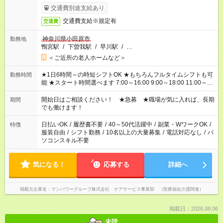
了次第のお支払いとなります。
交通費別途支給あり
交通費支給※規定有
交通費
神奈川県小田原市
勤務地
鴨宮駅
/
下曽我駅
/
早川駅
/
…
＜ご近所の老人ホームなど＞
★1日6時間～の時短シフトOK ★もちろんフルタイムシフトも可
勤務時間
能 ★スタート時間選べます 7:00～16:00 9:00～18:00 11:00～
20:00 など 残業なし！ ※Wワークの場合、他のお仕事と合わせ
週40時間超の就業はご案内できません ※法令に基づき、週20時
開始日はご相談ください！ ★急募 ★職場が気に入れば、長期
期間
間以上勤務は社会保険への加入対象となります ※労働者派遣法
でも働けます！
（日雇い派遣の原則禁止）により、短時間・短期間の就業はご
案内が難しい場合があります
日払いOK
/
履歴書不要
/
40～50代活躍中
/
副業・WワークOK
/
特徴
服装自由
/
シフト勤務
/
10名以上の大量募集
/
電話対応なし
/
パ
ソコンスキル不要
気になる！
応募する
詳細へ
掲載元企業名
マンパワーグループ株式会社 ケアサービス事業部 （医療福祉介護関連）
掲載日：2026.08.06
未読