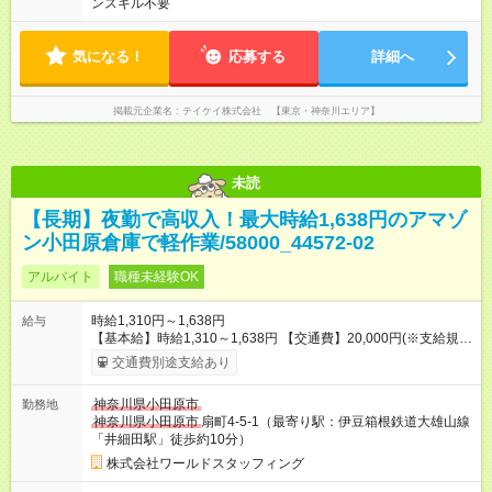
ンスキル不要
気になる！
応募する
詳細へ
掲載元企業名
テイケイ株式会社 【東京・神奈川エリア】
未読
【長期】夜勤で高収入！最大時給1,638円のアマゾ
ン小田原倉庫で軽作業/58000_44572-02
アルバイト
職種未経験OK
時給1,310円～1,638円
給与
【基本給】時給1,310～1,638円 【交通費】20,000円(※支給規定
あり) ★日払いOK！(給与速払いサービス) 毎週火・金曜日に受取
交通費別途支給あり
可能(※規定有) PC・携帯・スマホから申請→指定口座に振込み♪
試用期間：有（14日間）※労働条件の変更なし 【試用期間】試
神奈川県小田原市
勤務地
用期間あり 試用期間の長さ：2週間 雇用形態、給与は本採用時
神奈川県小田原市
扇町4-5-1（最寄り駅：伊豆箱根鉄道大雄山線
と同じです。
「井細田駅」徒歩約10分）
株式会社ワールドスタッフィング