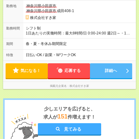
ヶ月 雇用形態、給与は本採用時と同じです。 試用期間の実態は
神奈川県小田原市
勤務地
30日（※条件変更なし）ですが、切り上げで一ヶ月とさせてい
神奈川県小田原市
成田408-1
ただきます。 研修制度あり：15時間(研修中も同時給）
株式会社すき家
シフト制
勤務時間
1日あたりの実働時間：最大8時間/日 0:00-24:00 週2日～・1日
2h～OK ＜シフト例＞ 〇朝帯 5:00-9:00 〇昼帯 9:00-14:00 〇午
後帯 14:00-18:00 〇夜帯 18:00-22:00 〇深夜帯 22:00-翌5:00 基
春・夏・冬休み期間限定
期間
本は固定シフトですが家庭の都合などイレギュラーには対応し
ます♪
日払いOK / 副業・WワークOK
特徴
気になる！
応募する
詳細へ
掲載元企業名
株式会社すき家
少しエリアを広げると、
151
求人が
件増えます！
見てみる