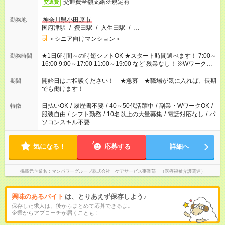
交通費全額支給※規定有
交通費
神奈川県小田原市
勤務地
国府津駅
/
螢田駅
/
入生田駅
/
…
＜シニア向けマンション＞
★1日6時間～の時短シフトOK ★スタート時間選べます！ 7:00～
勤務時間
16:00 9:00～17:00 11:00～19:00 など 残業なし！ ※Wワークの
場合、他のお仕事と合わせ週40時間超の就業はご案内できませ
ん ※法令に基づき、週20時間以上勤務は社会保険への加入対象
開始日はご相談ください！ ★急募 ★職場が気に入れば、長期
期間
となります ※労働者派遣法（日雇い派遣の原則禁止）により、
でも働けます！
短時間・短期間の就業はご案内が難しい場合があります
日払いOK
/
履歴書不要
/
40～50代活躍中
/
副業・WワークOK
/
特徴
服装自由
/
シフト勤務
/
10名以上の大量募集
/
電話対応なし
/
パ
ソコンスキル不要
気になる！
応募する
詳細へ
掲載元企業名
マンパワーグループ株式会社 ケアサービス事業部 （医療福祉介護関連）
興味のあるバイト
は、とりあえず保存しよう♪
保存した求人は、後からまとめて応募できるよ。
企業からアプローチが届くことも！