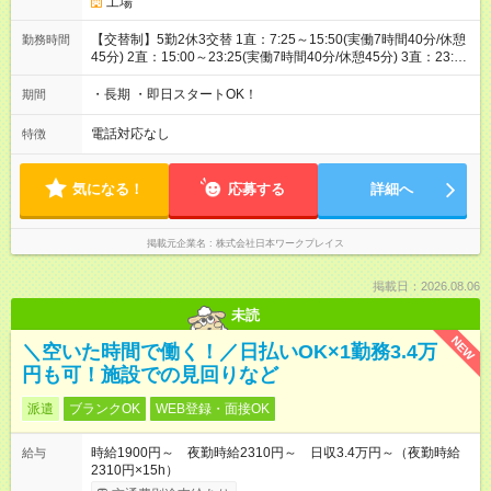
工場
【交替制】5勤2休3交替 1直：7:25～15:50(実働7時間40分/休憩
勤務時間
45分) 2直：15:00～23:25(実働7時間40分/休憩45分) 3直：23:05
～翌7:45(実働7時間40分/休憩60分)
・長期 ・即日スタートOK！
期間
電話対応なし
特徴
気になる！
応募する
詳細へ
掲載元企業名
株式会社日本ワークプレイス
掲載日：2026.08.06
未読
NEW
＼空いた時間で働く！／日払いOK×1勤務3.4万
円も可！施設での見回りなど
派遣
ブランクOK
WEB登録・面接OK
時給1900円～ 夜勤時給2310円～ 日収3.4万円～（夜勤時給
給与
2310円×15h）