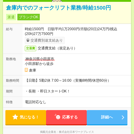
倉庫内でのフォークリフト業務/時給1500円
派遣
ブランクOK
時給1500円 日額平均1万2000円/月額(20日)24万円/残込
給与
(20h)27万7500円
交通費別途支給あり
交通費支給（規定あり）
交通費
神奈川県小田原市
勤務地
小田原駅から徒歩
倉庫
【日勤】5勤2休 7:00～16:00（実働8時間/休憩60分）
勤務時間
・長期 ・即日スタートOK！
期間
電話対応なし
特徴
気になる！
応募する
詳細へ
掲載元企業名
株式会社日本ワークプレイス