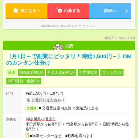
気になる！
応募する
詳細へ
掲載元企業名
株式会社日本ワークプレイス
掲載日：2026.08.04
未読
〈月1日～で副業にピッタリ＊時給1,500円～〉DM
のカンタン仕分け
派遣
職種未経験OK
社会人未経験OK
大学生歓迎
ブランクOK
WEB登録・面接OK
時給1,500円～1,875円
給与
交通費別途支給あり
■ 交通費規定内支給 ※派遣先による
交通費
神奈川県小田原市
勤務地
小田原駅から徒歩5分
/
鴨宮駅から徒歩5分
/
国府津駅から徒
歩5分
/
…
■物流センターなど ■勤務地選べます