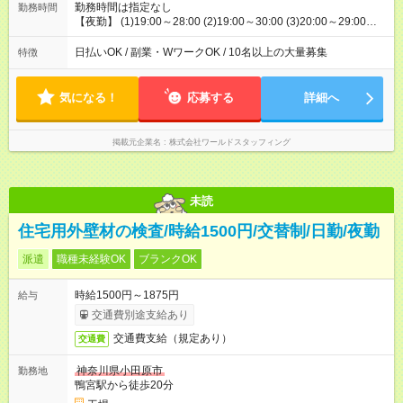
勤務時間は指定なし
勤務時間
【夜勤】 (1)19:00～28:00 (2)19:00～30:00 (3)20:00～29:00
(4)21:00～30:00 ▶時給1638円(深夜帯/22-翌5時)、1310円(深
夜帯以外) ※週3日～OK ※土日休みOK
日払いOK / 副業・WワークOK / 10名以上の大量募集
特徴
気になる！
応募する
詳細へ
掲載元企業名
株式会社ワールドスタッフィング
未読
住宅用外壁材の検査/時給1500円/交替制/日勤/夜勤
派遣
職種未経験OK
ブランクOK
時給1500円～1875円
給与
交通費別途支給あり
交通費支給（規定あり）
交通費
神奈川県小田原市
勤務地
鴨宮駅から徒歩20分