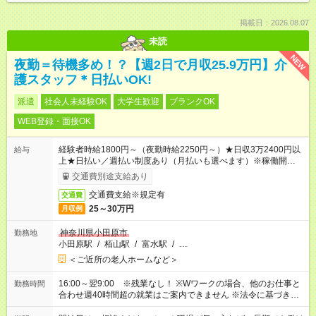
掲載日：2026.08.07
未読
NEW
夜勤＝待機多め！？【週2日で月収25.9万円】介
護スタッフ＊日払いOK!
派遣
社会人未経験OK
大学生歓迎
ブランクOK
WEB登録・面接OK
経験者時給1800円～（夜勤時給2250円～）★日収3万2400円以
給与
上★日払い／週払い制度あり（月払いも選べます）※稼働開始時
は手続き完了次第のお支払いとなります。
交通費別途支給あり
交通費支給※規定有
交通費
25～30万円
月収例
神奈川県小田原市
勤務地
小田原駅
/
栢山駅
/
富水駅
/
…
＜ご近所の老人ホームなど＞
16:00～翌9:00 ※残業なし！ ※Wワークの場合、他のお仕事と
勤務時間
合わせ週40時間超の就業はご案内できません ※法令に基づき、
週20時間以上勤務は社会保険への加入対象となります ※労働者