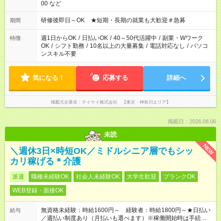
00 など
研修後即日～OK ★短期・長期の就業も大歓迎＃急募
期間
週1日からOK
/
日払いOK
/
40～50代活躍中
/
副業・Wワーク
特徴
OK
/
シフト勤務
/
10名以上の大量募集
/
電話対応なし
/
パソコ
ンスキル不要
気になる！
応募する
詳細へ
掲載元企業名
テイケイ株式会社 【東京・神奈川エリア】
掲載日：2026.08.06
未読
NEW
＼週休3日×時短OK／ミドルシニア層でもシッ
カリ稼げる＊介護
派遣
職種未経験OK
社会人未経験OK
大学生歓迎
ブランクOK
WEB登録・面接OK
無資格未経験：時給1600円～ 経験者：時給1800円～★日払い
給与
／週払い制度あり（月払いも選べます）※稼働開始時は手続き完