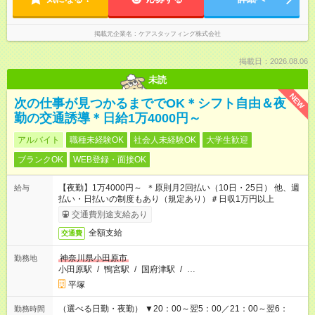
掲載元企業名
ケアスタッフィング株式会社
掲載日：2026.08.06
未読
NEW
次の仕事が見つかるまででOK＊シフト自由＆夜
勤の交通誘導＊日給1万4000円～
アルバイト
職種未経験OK
社会人未経験OK
大学生歓迎
ブランクOK
WEB登録・面接OK
【夜勤】1万4000円～ ＊原則月2回払い（10日・25日） 他、週
給与
払い・日払いの制度もあり（規定あり）＃日収1万円以上
交通費別途支給あり
全額支給
交通費
神奈川県小田原市
勤務地
小田原駅
/
鴨宮駅
/
国府津駅
/
…
平塚
（選べる日勤・夜勤） ▼20：00～翌5：00／21：00～翌6：
勤務時間