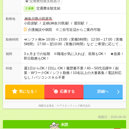
交通費別途支給あり
交通費全額支給
交通費
神奈川県小田原市
勤務地
小田原駅
/
足柄(神奈川県)駅
/
螢田駅
/
…
介護施設や病院 ※ご自宅近辺からご案内可能
≪シフト例≫ 10:00～15:00（実働5時間） 12:00～17:00（実働
勤務時間
5時間） 17:00～翌10:00（実働15時間）など ご希望に応じて、
働く時間は調整できます！ お気軽に担当へ相談ください！
3ヵ月までの短期 ※職場が気に入れば、長期もOK！ ★急募！
期間
即日勤務もOK！
週1日からOK
/
日払いOK
/
履歴書不要
/
40～50代活躍中
/
副
特徴
業・WワークOK
/
シフト勤務
/
10名以上の大量募集
/
電話対応
なし
/
パソコンスキル不要
気になる！
応募する
詳細へ
掲載元企業名
ケアスタッフィング株式会社
掲載日：2026.08.06
未読