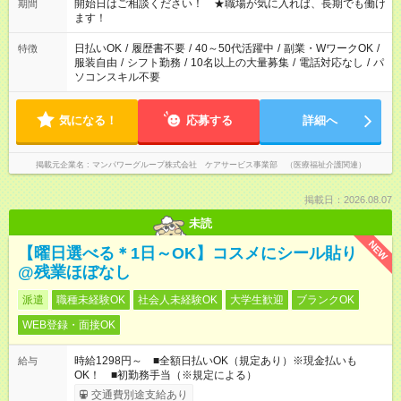
派遣法（日雇い派遣の原則禁止）により、短時間・短期間の就
開始日はご相談ください！ ★職場が気に入れば、長期でも働け
期間
業はご案内が難しい場合があります
ます！
日払いOK
/
履歴書不要
/
40～50代活躍中
/
副業・WワークOK
/
特徴
服装自由
/
シフト勤務
/
10名以上の大量募集
/
電話対応なし
/
パ
ソコンスキル不要
気になる！
応募する
詳細へ
掲載元企業名
マンパワーグループ株式会社 ケアサービス事業部 （医療福祉介護関連）
掲載日：2026.08.07
未読
NEW
【曜日選べる＊1日～OK】コスメにシール貼り
@残業ほぼなし
派遣
職種未経験OK
社会人未経験OK
大学生歓迎
ブランクOK
WEB登録・面接OK
時給1298円～ ■全額日払いOK（規定あり）※現金払いも
給与
OK！ ■初勤務手当（※規定による）
交通費別途支給あり