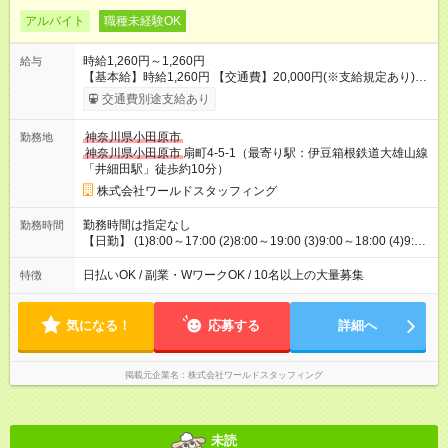
アルバイト
職種未経験OK
時給1,260円～1,260円
給与
【基本給】時給1,260円 【交通費】20,000円(※支給規定あり)
【日収例(1)の場合】10,080円 ※実働8時間シフト 【月収例】
交通費別途支給あり
201,600円 ※実働8時間シフト20日勤務(深夜手当含) ※残業・休
出時は別途手当支給 【日収例(2)の場合】12,600円 ※実働10時間
神奈川県小田原市
勤務地
シフト 【月収例】214,200円 ※実働10時間シフト×17日勤務 ※
神奈川県小田原市
扇町4-5-1（最寄り駅：伊豆箱根鉄道大雄山線
残業・休出時は別途手当支給 ★日払いOK！(給与速払いサービ
「井細田駅」徒歩約10分）
ス) 毎週火・金曜日に受取可能(※規定有) PC・携帯・スマホから
申請→指定口座に振込み♪ 試用期間：有（14日間）※労働条件の
株式会社ワールドスタッフィング
変更なし 【試用期間】試用期間あり 試用期間の長さ：2週間 雇
用形態、給与は本採用時と同じです。
勤務時間は指定なし
勤務時間
【日勤】 (1)8:00～17:00 (2)8:00～19:00 (3)9:00～18:00 (4)9:00
～20:00 (5)10:00～19:00 (6)12:00～21:00 ▶時給1260円 ※
週3日～OK ※土日休みOK
日払いOK / 副業・WワークOK / 10名以上の大量募集
特徴
気になる！
応募する
詳細へ
掲載元企業名
株式会社ワールドスタッフィング
未読