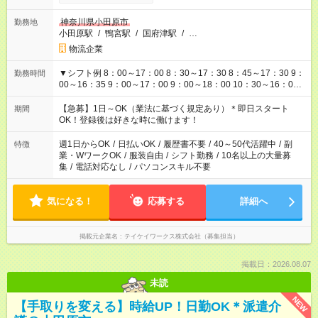
神奈川県小田原市
勤務地
小田原駅
/
鴨宮駅
/
国府津駅
/
…
物流企業
▼シフト例 8：00～17：00 8：30～17：30 8：45～17：30 9：
勤務時間
00～16：35 9：00～17：00 9：00～18：00 10：30～16：00
10：30～18：00 11：00～20：00 13：00～20：00 20：00～
29：00 上記以外にもシフトパターンあり！ ご都合に合わせてお
【急募】1日～OK（業法に基づく規定あり）＊即日スタート
期間
仕事可能です！
OK！登録後は好きな時に働けます！
週1日からOK
/
日払いOK
/
履歴書不要
/
40～50代活躍中
/
副
特徴
業・WワークOK
/
服装自由
/
シフト勤務
/
10名以上の大量募
集
/
電話対応なし
/
パソコンスキル不要
気になる！
応募する
詳細へ
掲載元企業名
テイケイワークス株式会社（募集担当）
掲載日：2026.08.07
未読
NEW
【手取りを変える】時給UP！日勤OK＊派遣介