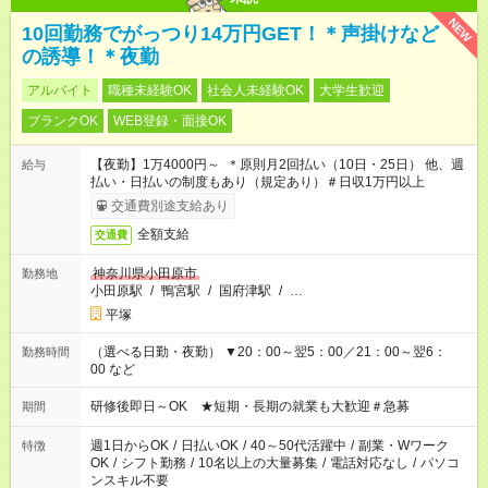
NEW
10回勤務でがっつり14万円GET！＊声掛けなど
の誘導！＊夜勤
アルバイト
職種未経験OK
社会人未経験OK
大学生歓迎
ブランクOK
WEB登録・面接OK
【夜勤】1万4000円～ ＊原則月2回払い（10日・25日） 他、週
給与
払い・日払いの制度もあり（規定あり）＃日収1万円以上
交通費別途支給あり
全額支給
交通費
神奈川県小田原市
勤務地
小田原駅
/
鴨宮駅
/
国府津駅
/
…
平塚
（選べる日勤・夜勤） ▼20：00～翌5：00／21：00～翌6：
勤務時間
00 など
研修後即日～OK ★短期・長期の就業も大歓迎＃急募
期間
週1日からOK
/
日払いOK
/
40～50代活躍中
/
副業・Wワーク
特徴
OK
/
シフト勤務
/
10名以上の大量募集
/
電話対応なし
/
パソコ
ンスキル不要