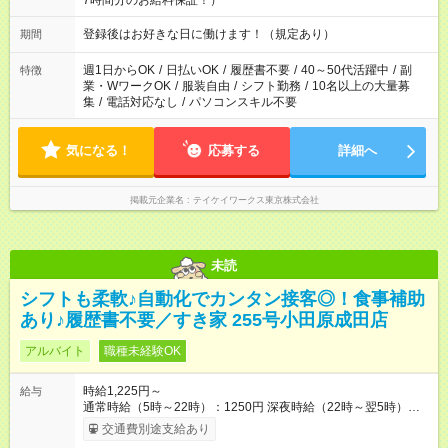
7時間分のお給料保証！）
登録後はお好きな日に働けます！（規定あり）
期間
週1日からOK
/
日払いOK
/
履歴書不要
/
40～50代活躍中
/
副
特徴
業・WワークOK
/
服装自由
/
シフト勤務
/
10名以上の大量募
集
/
電話対応なし
/
パソコンスキル不要
気になる！
応募する
詳細へ
掲載元企業名
テイケイワークス東京株式会社
未読
シフトも柔軟♪自動化でカンタン接客◎！食事補助
あり♪履歴書不要／すき家 255号小田原成田店
アルバイト
職種未経験OK
時給1,225円～
給与
通常時給（5時～22時）：1250円 深夜時給（22時～翌5時）：
1563円 高校生時給：1225円 【特別手当】早朝手当（5：00-9：
交通費別途支給あり
00）時給+150円 【試用期間】試用期間あり 試用期間の長さ：1