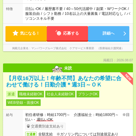
短時間・短期間の就業はご案内が難しい場合があります
日払いOK
/
履歴書不要
/
40～50代活躍中
/
副業・WワークOK
/
特徴
服装自由
/
シフト勤務
/
10名以上の大量募集
/
電話対応なし
/
パ
ソコンスキル不要
気になる！
応募する
詳細へ
掲載元企業名
マンパワーグループ株式会社 ケアサービス事業部 （医療福祉介護関連）
掲載日：2026.08.07
未読
NEW
【月収16万以上！年齢不問】あなたの希望に合
わせて働ける！日勤介護＊週3日～ＯＫ
派遣
職種未経験OK
社会人未経験OK
ブランクOK
WEB登録・面接OK
初任者研修：時給1700円～ 介護福祉士：時給1800円～ ※日
給与
払い・
週払いOK
交通費別途支給あり
全額支給 ※ガソリン代については別途規定あり
交通費