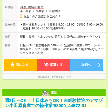
神奈川県小田原市
勤務地
小田原駅
/
鴨宮駅
/
国府津駅
/
…
お近くの介護施設をご紹介！
▼選べる勤務シフト 【日勤】9:00～18:00 【早番】7:00～16:00
勤務時間
【遅番】10:00～20:00(実働8時間)
即日～長期 ＊あなたのご希望をお気軽にお聞かせください！
期間
日払いOK
/
履歴書不要
/
40～50代活躍中
/
副業・WワークOK
/
特徴
服装自由
/
シフト勤務
/
10名以上の大量募集
/
電話対応なし
/
パ
ソコンスキル不要
気になる！
応募する
詳細へ
掲載元企業名
株式会社ゼフィロス
未読
週3日～OK！土日休みもOK！未経験歓迎のアマゾ
ン小田原倉庫での軽作業/58000_44572-01