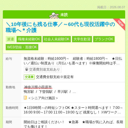
掲載日：2026.08.07
未読
NEW
＼10年後にも残る仕事／～60代も現役活躍中の
職場へ＊介護
派遣
職種未経験OK
社会人未経験OK
大学生歓迎
ブランクOK
WEB登録・面接OK
無資格未経験：時給1600円～ 経験者：時給1800円～ ★日払
給与
い／週払い制度あり（月払いも選べます）※稼働開始時は手続き
完了次第のお支払いとなります。
交通費別途支給あり
交通費全額支給※規定有
交通費
神奈川県小田原市
勤務地
鴨宮駅
/
下曽我駅
/
早川駅
/
…
＜シニア向け施設＞
★1日6時間～の時短シフトOK ★スタート時間選べます！ 7:00～
勤務時間
16:00 9:00～17:00 11:00～19:00 など 残業なし！ ※Wワークの
場合、他のお仕事と合わせ週40時間超の就業はご案内できませ
ん ※法令に基づき、週20時間以上勤務は社会保険への加入対象
開始日はご相談ください！ ★急募 ★職場が気に入れば、長期
期間
となります ※労働者派遣法（日雇い派遣の原則禁止）により、
でも働けます！