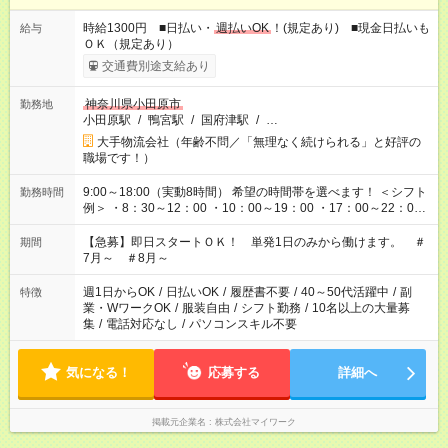
時給1300円 ■日払い・
週払いOK
！(規定あり) ■現金日払いも
給与
ＯＫ（規定あり）
交通費別途支給あり
神奈川県小田原市
勤務地
小田原駅
/
鴨宮駅
/
国府津駅
/
…
大手物流会社（年齢不問／「無理なく続けられる」と好評の
職場です！）
9:00～18:00（実動8時間） 希望の時間帯を選べます！ ＜シフト
勤務時間
例＞ ・8：30～12：00 ・10：00～19：00 ・17：00～22：00
・13：00～22：00 ・22：00～翌6：00 など
【急募】即日スタートＯＫ！ 単発1日のみから働けます。 ＃
期間
7月～ ＃8月～
週1日からOK
/
日払いOK
/
履歴書不要
/
40～50代活躍中
/
副
特徴
業・WワークOK
/
服装自由
/
シフト勤務
/
10名以上の大量募
集
/
電話対応なし
/
パソコンスキル不要
気になる！
応募する
詳細へ
掲載元企業名
株式会社マイワーク