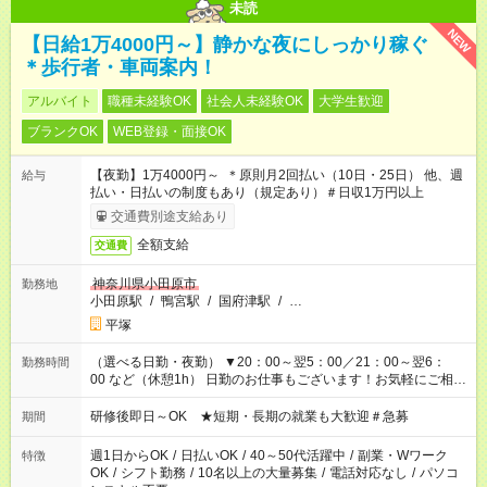
未読
NEW
【日給1万4000円～】静かな夜にしっかり稼ぐ
＊歩行者・車両案内！
アルバイト
職種未経験OK
社会人未経験OK
大学生歓迎
ブランクOK
WEB登録・面接OK
【夜勤】1万4000円～ ＊原則月2回払い（10日・25日） 他、週
給与
払い・日払いの制度もあり（規定あり）＃日収1万円以上
交通費別途支給あり
全額支給
交通費
神奈川県小田原市
勤務地
小田原駅
/
鴨宮駅
/
国府津駅
/
…
平塚
（選べる日勤・夜勤） ▼20：00～翌5：00／21：00～翌6：
勤務時間
00 など（休憩1h） 日勤のお仕事もございます！お気軽にご相談
ください！
研修後即日～OK ★短期・長期の就業も大歓迎＃急募
期間
週1日からOK
/
日払いOK
/
40～50代活躍中
/
副業・Wワーク
特徴
OK
/
シフト勤務
/
10名以上の大量募集
/
電話対応なし
/
パソコ