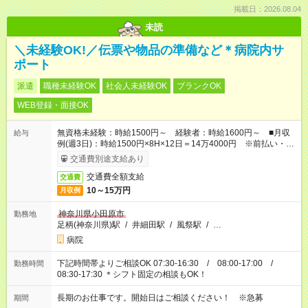
掲載日：2026.08.04
未読
＼未経験OK!／伝票や物品の準備など＊病院内サ
ポート
派遣
職種未経験OK
社会人未経験OK
ブランクOK
WEB登録・面接OK
無資格未経験：時給1500円～ 経験者：時給1600円～ ■月収
給与
例(週3日)：時給1500円×8H×12日＝14万4000円 ※前払い・日
払い・
週払いOK
交通費別途支給あり
交通費全額支給
交通費
10～15万円
月収例
神奈川県小田原市
勤務地
足柄(神奈川県)駅
/
井細田駅
/
風祭駅
/
…
病院
下記時間帯よりご相談OK 07:30-16:30 / 08:00-17:00 /
勤務時間
08:30-17:30 ＊シフト固定の相談もOK！
長期のお仕事です。開始日はご相談ください！ ※急募
期間