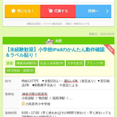
気になる！
応募する
詳細へ
掲載元企業名
テイケイ株式会社 【東京・神奈川エリア】
掲載日：2026.08.05
未読
NEW
【未経験歓迎】小学校iPadのかんたん動作確認
＆ラベル貼り！
派遣
職種未経験OK
社会人未経験OK
大学生歓迎
ブランクOK
WEB登録・面接OK
時給1377円 ▼全額日払い・
週払いOK
（規定あり）▼翌日振
給与
込OK ■初勤務手当あり ※規定による
神奈川県小田原市
勤務地
小田原駅
/
鴨宮駅
/
国府津駅
/
…
小田原市小中学校
9:00～17:00（早く終わればその時間で終わり・早く終わっても
勤務時間