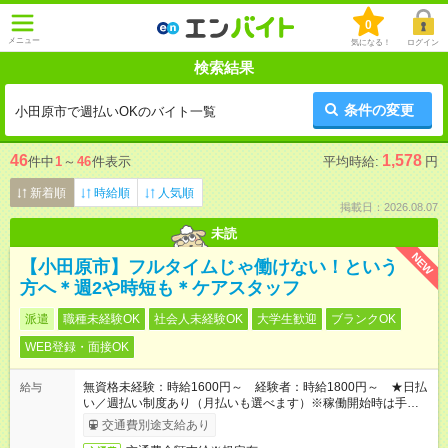
0
メニュー
気になる！
ログイン
検索結果
条件の変更
小田原市で週払いOKのバイト一覧
46
1,578
件中
1
～
46
件表示
平均時給:
円
新着順
時給順
人気順
掲載日：2026.08.07
未読
NEW
【小田原市】フルタイムじゃ働けない！という
方へ＊週2や時短も＊ケアスタッフ
派遣
職種未経験OK
社会人未経験OK
大学生歓迎
ブランクOK
WEB登録・面接OK
無資格未経験：時給1600円～ 経験者：時給1800円～ ★日払
給与
い／週払い制度あり（月払いも選べます）※稼働開始時は手続き
完了次第のお支払いとなります。
交通費別途支給あり