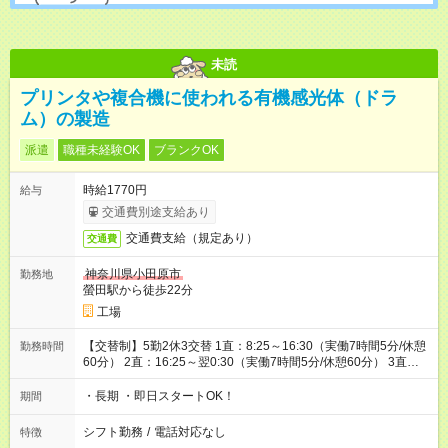
未読
プリンタや複合機に使われる有機感光体（ドラ
ム）の製造
派遣
職種未経験OK
ブランクOK
時給1770円
給与
交通費別途支給あり
交通費支給（規定あり）
交通費
神奈川県小田原市
勤務地
螢田駅から徒歩22分
工場
【交替制】5勤2休3交替 1直：8:25～16:30（実働7時間5分/休憩
勤務時間
60分） 2直：16:25～翌0:30（実働7時間5分/休憩60分） 3直：
0:25～8:30（実働7時間5分/休憩60分）
・長期 ・即日スタートOK！
期間
シフト勤務
/
電話対応なし
特徴