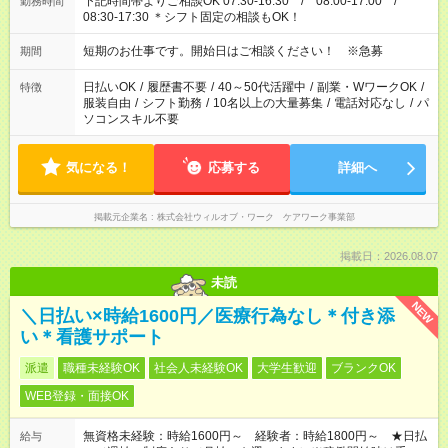
下記時間帯よりご相談OK 07:30-16:30 / 08:00-17:00 /
勤務時間
08:30-17:30 ＊シフト固定の相談もOK！
短期のお仕事です。開始日はご相談ください！ ※急募
期間
日払いOK
/
履歴書不要
/
40～50代活躍中
/
副業・WワークOK
/
特徴
服装自由
/
シフト勤務
/
10名以上の大量募集
/
電話対応なし
/
パ
ソコンスキル不要
気になる！
応募する
詳細へ
掲載元企業名
株式会社ウィルオブ・ワーク ケアワーク事業部
掲載日：2026.08.07
未読
NEW
＼日払い×時給1600円／医療行為なし＊付き添
い＊看護サポート
派遣
職種未経験OK
社会人未経験OK
大学生歓迎
ブランクOK
WEB登録・面接OK
無資格未経験：時給1600円～ 経験者：時給1800円～ ★日払
給与