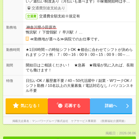
い／週払い制度あり（月払いも選べます）※稼働開始時は手続き
完了次第のお支払いとなります。
交通費別途支給あり
交通費全額支給※規定有
交通費
神奈川県小田原市
勤務地
鴨宮駅
/
下曽我駅
/
早川駅
/
…
≪勤務地が選べる≫病院でのお仕事です。
★1日6時間～の時短シフトOK ★都合に合わせてシフトが決めら
勤務時間
れます シフト例： 7：00～16：00 9：00～15：00 9：00～
18：00 11：00～20：00 など ※Wワークの場合、他のお仕事と
合わせ週40時間超の就業はご案内できません ※法令に基づき、
開始日はご相談ください！ ★急募 ★職場が気に入れば、長期
期間
週20時間以上勤務は社会保険への加入対象となります ※労働者
でも働けます！
派遣法（日雇い派遣の原則禁止）により、短時間・短期間の就
業はご案内が難しい場合があります
日払いOK
/
履歴書不要
/
40～50代活躍中
/
副業・WワークOK
/
特徴
シフト勤務
/
10名以上の大量募集
/
電話対応なし
/
パソコンスキ
ル不要
気になる！
応募する
詳細へ
掲載元企業名
マンパワーグループ株式会社 ケアサービス事業部 （医療福祉介護関連）
掲載日：2026.08.06