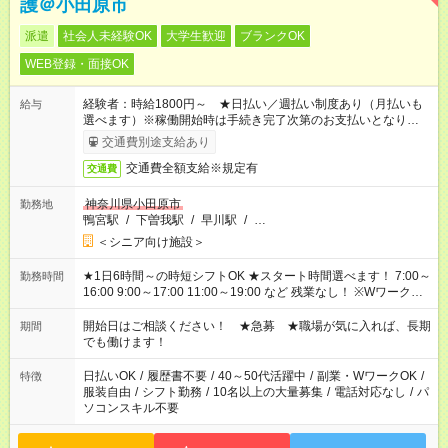
護＠小田原市
派遣
社会人未経験OK
大学生歓迎
ブランクOK
WEB登録・面接OK
経験者：時給1800円～ ★日払い／週払い制度あり（月払いも
給与
選べます）※稼働開始時は手続き完了次第のお支払いとなりま
す。
交通費別途支給あり
交通費全額支給※規定有
交通費
神奈川県小田原市
勤務地
鴨宮駅
/
下曽我駅
/
早川駅
/
…
＜シニア向け施設＞
★1日6時間～の時短シフトOK ★スタート時間選べます！ 7:00～
勤務時間
16:00 9:00～17:00 11:00～19:00 など 残業なし！ ※Wワークの
場合、他のお仕事と合わせ週40時間超の就業はご案内できませ
ん ※法令に基づき、週20時間以上勤務は社会保険への加入対象
開始日はご相談ください！ ★急募 ★職場が気に入れば、長期
期間
となります ※労働者派遣法（日雇い派遣の原則禁止）により、
でも働けます！
短時間・短期間の就業はご案内が難しい場合があります
日払いOK
/
履歴書不要
/
40～50代活躍中
/
副業・WワークOK
/
特徴
服装自由
/
シフト勤務
/
10名以上の大量募集
/
電話対応なし
/
パ
ソコンスキル不要