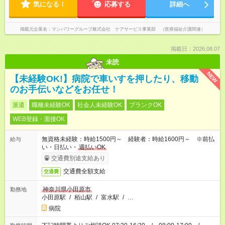
気になる！
応募する
詳細へ
掲載元企業名
マンパワーグループ株式会社 ケアサービス事業部 （医療福祉介護関連）
掲載日：2026.08.07
未読
NEW
【未経験OK!】病院で車いすを押したり、移動
のお手伝いなどをお任せ！
派遣
職種未経験OK
社会人未経験OK
ブランクOK
WEB登録・面接OK
無資格未経験：時給1500円～ 経験者：時給1600円～ ※前払
給与
い・日払い・
週払いOK
交通費別途支給あり
交通費全額支給
交通費
神奈川県小田原市
勤務地
小田原駅
/
栢山駅
/
富水駅
/
…
病院