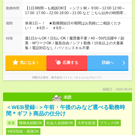
【1日3時間～も相談OK!】 ＜シフト例＞ 9:00～12:00 12:00～
勤務時間
17:00 17:00～22:00 18:00～21:00 など こちら以外の時間帯も
お気軽にご相談ください！
単発1日～！ ★勤務開始日や期間はお気軽にご相談くださ
期間
い！ ＃8月～ ＃9月～
週1日からOK
/
日払いOK
/
履歴書不要
/
40～50代活躍中
/
副
特徴
業・WワークOK
/
服装自由
/
シフト勤務
/
10名以上の大量募
集
/
電話対応なし
/
パソコンスキル不要
気になる！
応募する
詳細へ
掲載元企業名
株式会社バイトレ（キャムコムグループ）
掲載日：2026.08.04
未読
＜WEB登録○＞午前・午後のみなど選べる勤務時
間＊ギフト商品の仕分け
派遣
職種未経験OK
社会人未経験OK
大学生歓迎
ブランクOK
WEB登録・面接OK