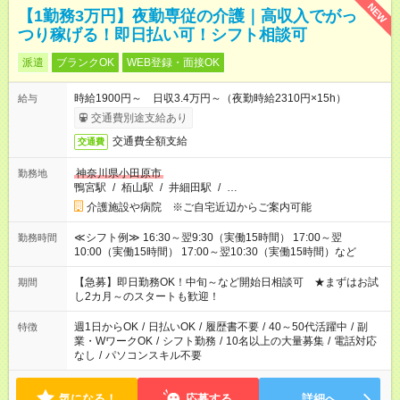
NEW
【1勤務3万円】夜勤専従の介護｜高収入でがっ
つり稼げる！即日払い可！シフト相談可
派遣
ブランクOK
WEB登録・面接OK
時給1900円～ 日収3.4万円～（夜勤時給2310円×15h）
給与
交通費別途支給あり
交通費全額支給
交通費
神奈川県小田原市
勤務地
鴨宮駅
/
栢山駅
/
井細田駅
/
…
介護施設や病院 ※ご自宅近辺からご案内可能
≪シフト例≫ 16:30～翌9:30（実働15時間） 17:00～翌
勤務時間
10:00（実働15時間） 17:00～翌10:30（実働15時間）など
【急募】即日勤務OK！中旬～など開始日相談可 ★まずはお試
期間
し2カ月～のスタートも歓迎！
週1日からOK
/
日払いOK
/
履歴書不要
/
40～50代活躍中
/
副
特徴
業・WワークOK
/
シフト勤務
/
10名以上の大量募集
/
電話対応
なし
/
パソコンスキル不要
気になる！
応募する
詳細へ