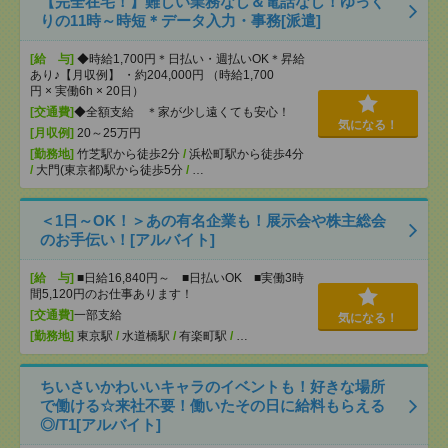
【完全在宅！】難しい業務なし＆電話なし！ゆっく
りの11時～時短＊データ入力・事務[派遣]
[給 与]
◆時給1,700円＊日払い・週払いOK＊昇給
あり♪【月収例】 ・約204,000円 （時給1,700
円 × 実働6h × 20日）
[交通費]
◆全額支給 ＊家が少し遠くても安心！
気になる！
[月収例]
20～25万円
[勤務地]
竹芝駅から徒歩2分
/
浜松町駅から徒歩4分
/
大門(東京都)駅から徒歩5分
/
…
＜1日～OK！＞あの有名企業も！展示会や株主総会
のお手伝い！[アルバイト]
[給 与]
■日給16,840円～ ■日払いOK ■実働3時
間5,120円のお仕事あります！
[交通費]
一部支給
気になる！
[勤務地]
東京駅
/
水道橋駅
/
有楽町駅
/
…
ちいさいかわいいキャラのイベントも！好きな場所
で働ける☆来社不要！働いたその日に給料もらえる
◎/T1[アルバイト]