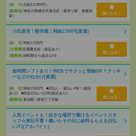
[給 与]
日給13,000円～
[勤務地]
神奈川県横浜市港北区（最寄り駅：新横浜
気になる！
駅）
小田原市！軽作業！時給1700円[派遣]
[給 与]
時給1700円
[交通費]
交通費支給（規定あり）
気になる！
[勤務地]
緑町駅から徒歩12分
短時間シフトあり！WEBでサクッと登録OK＊クッキ
ーなどの仕分け[派遣]
[給 与]
時給1500円 ■日払い・週払いOK！(規定
あり) ■現金日払いもOK(規定あり)
気になる！
[勤務地]
新宿駅
/
新宿三丁目駅
人気イベントも！好きな場所で働けるイベントスタ
ッフ☆来社不要！働いたその日に給料もらえる日払
い/T1[アルバイト]