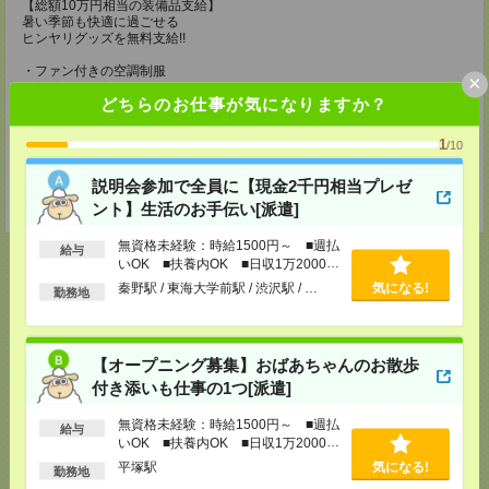
【総額10万円相当の装備品支給】
暑い季節も快適に過ごせる
ヒンヤリグッズを無料支給!!
・ファン付きの空調制服
×
・アイスメット
どちらのお仕事が気になりますか？
・紫外線カットの最新ヘルメット
・冷却ジェルシート
・塩分タブレット
1
/10
・完全防水リュック
・軽量安全靴
説明会参加で全員に【現金2千円相当プレゼ
・靴下3足
・ドリンク手当（200円/1勤務につき）
ント】生活のお手伝い[派遣]
無資格未経験：時給1500円～ ■週払
給与
いOK ■扶養内OK ■日収1万2000円
以上
秦野駅 / 東海大学前駅 / 渋沢駅 / …
気になる!
勤務地
応募ページへ
【オープニング募集】おばあちゃんのお散歩
付き添いも仕事の1つ[派遣]
気になる！
無資格未経験：時給1500円～ ■週払
給与
いOK ■扶養内OK ■日収1万2000円
以上
平塚駅
気になる!
メール
LINE
勤務地
で送る
で送る