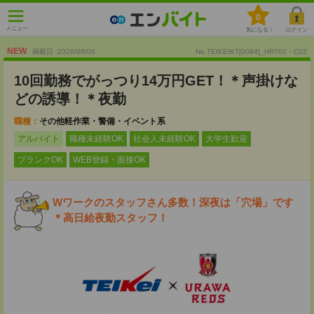
0
メニュー
気になる！
ログイン
NEW
掲載日 :2026
/
08
/
06
No.TEIKEIKT[0084]_HRT02・C02
10回勤務でがっつり14万円GET！＊声掛けな
どの誘導！＊夜勤
職種：
その他軽作業・警備・イベント系
アルバイト
職種未経験OK
社会人未経験OK
大学生歓迎
ブランクOK
WEB登録・面接OK
Wワークのスタッフさん多数！深夜は「穴場」です
＊高日給夜勤スタッフ！