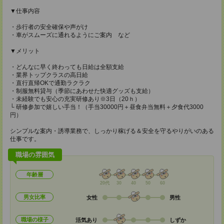
▼仕事内容
・歩行者の安全確保や声がけ
・車がスムーズに通れるようにご案内 など
▼メリット
・どんなに早く終わっても日給は全額支給
・業界トップクラスの高日給
・直行直帰OKで通勤ラクラク
・制服無料貸与（季節にあわせた快適グッズも支給）
・未経験でも安心の充実研修あり※3日（20ｈ）
└ 研修参加で嬉しい手当！（手当30000円＋昼食弁当無料＋夕食代3000
円）
シンプルな案内・誘導業務で、しっかり稼げる＆安全を守るやりがいのある
仕事です。
職場の雰囲気
年齢層
20代
30
40
50
60
男女比率
女性
男性
職場の様子
活気あり
しずか