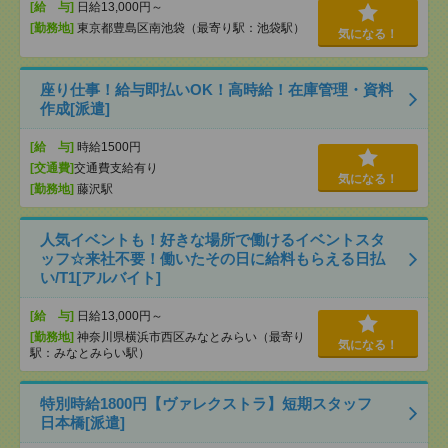
[給 与]
日給13,000円～
[勤務地]
東京都豊島区南池袋（最寄り駅：池袋駅）
気になる！
座り仕事！給与即払いOK！高時給！在庫管理・資料
作成[派遣]
[給 与]
時給1500円
[交通費]
交通費支給有り
気になる！
[勤務地]
藤沢駅
人気イベントも！好きな場所で働けるイベントスタ
ッフ☆来社不要！働いたその日に給料もらえる日払
い/T1[アルバイト]
[給 与]
日給13,000円～
[勤務地]
神奈川県横浜市西区みなとみらい（最寄り
気になる！
駅：みなとみらい駅）
特別時給1800円【ヴァレクストラ】短期スタッフ
日本橋[派遣]