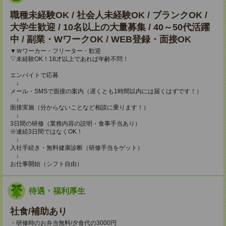
職種未経験OK / 社会人未経験OK / ブランクOK /
大学生歓迎 / 10名以上の大量募集 / 40～50代活躍
中 / 副業・WワークOK / WEB登録・面接OK
▼Ｗワーカー・フリーター・歓迎
▽未経験OK！18才以上であれば年齢不問！
エンバイトで応募
↓
メール・SMSで面接の案内（遅くとも1時間以内には届くはずです！）
↓
面接実施（分からないことなど相談に乗ります！）
↓
3日間の研修（業務内容の説明・食事手当あり）
※連続3日間ではなくOK！
↓
入社手続き・無料健康診断（研修手当をゲット）
↓
お仕事開始（シフト自由）
待遇・福利厚生
社食/補助あり
・研修時のお弁当無料/夕食代の3000円