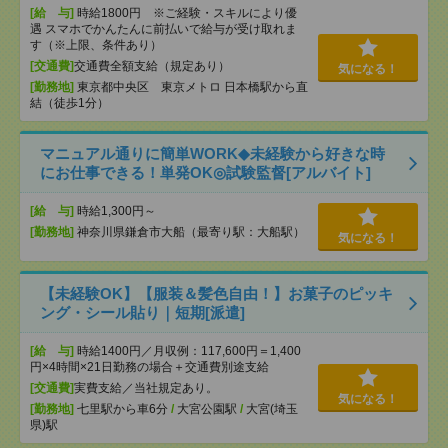
[給 与]
時給1800円 ※ご経験・スキルにより優
遇 スマホでかんたんに前払いで給与が受け取れま
す（※上限、条件あり）
[交通費]
交通費全額支給（規定あり）
気になる！
[勤務地]
東京都中央区 東京メトロ 日本橋駅から直
結（徒歩1分）
マニュアル通りに簡単WORK◆未経験から好きな時
にお仕事できる！単発OK◎試験監督[アルバイト]
[給 与]
時給1,300円～
[勤務地]
神奈川県鎌倉市大船（最寄り駅：大船駅）
気になる！
【未経験OK】【服装＆髪色自由！】お菓子のピッキ
ング・シール貼り｜短期[派遣]
[給 与]
時給1400円／月収例：117,600円＝1,400
円×4時間×21日勤務の場合＋交通費別途支給
[交通費]
実費支給／当社規定あり。
気になる！
[勤務地]
七里駅から車6分
/
大宮公園駅
/
大宮(埼玉
県)駅