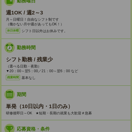
勤務曜日
週1OK / 週2～3
月～日曜日！自由なシフト制です
（働かない月や週があってもOK！）
シフト日以外はお休みです。
休日休暇
勤務時間
シフト勤務 / 残業少
（選べる日勤・夜勤）
▼20：00～翌5：00／21：00～翌6：00 など
基本なし
残業時間
期間
単発（10日以内・1日のみ）
研修後即日～OK ★短期・長期の就業も大歓迎＃急募
応募資格・条件