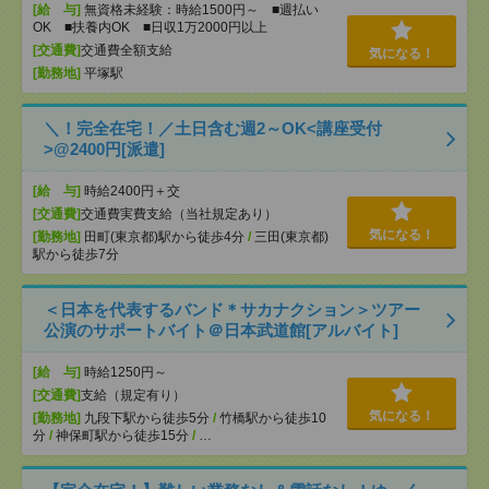
[給 与]
無資格未経験：時給1500円～ ■週払い
OK ■扶養内OK ■日収1万2000円以上
[交通費]
交通費全額支給
気になる！
[勤務地]
平塚駅
＼！完全在宅！／土日含む週2～OK<講座受付
>@2400円[派遣]
[給 与]
時給2400円＋交
[交通費]
交通費実費支給（当社規定あり）
気になる！
[勤務地]
田町(東京都)駅から徒歩4分
/
三田(東京都)
駅から徒歩7分
＜日本を代表するバンド＊サカナクション＞ツアー
公演のサポートバイト＠日本武道館[アルバイト]
[給 与]
時給1250円～
[交通費]
支給（規定有り）
気になる！
[勤務地]
九段下駅から徒歩5分
/
竹橋駅から徒歩10
分
/
神保町駅から徒歩15分
/
…