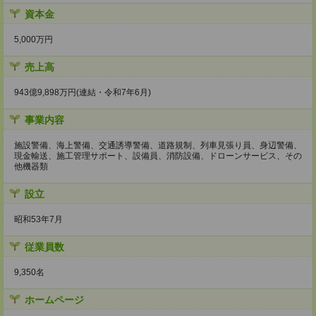
資本金
5,000万円
売上高
943億9,898万円(連結・令和7年6月)
事業内容
施設警備、海上警備、交通誘導警備、道路規制、列車見張り員、身辺警備、
現金輸送、施工管理サポート、設備員、消防設備、ドローンサービス、その
他機器類
設立
昭和53年7月
従業員数
9,350名
ホームページ