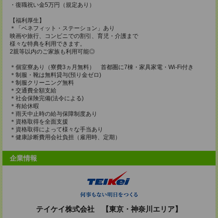
・復職祝い金5万円（規定あり）
【福利厚生】
＊「ベネフィット・ステーション」あり
映画や旅行、コンビニでの割引、育児・介護まで
様々な特典を利用できます。
2親等以内のご家族も利用可能◎
＊個室寮あり（寮費3ヵ月無料） 首都圏に7棟・家具家電・Wi-Fi付き
＊制服・靴は無料貸与(預り金ゼロ)
＊制服クリーニング無料
＊交通費全額支給
＊社会保険完備(法令による)
＊有給休暇
＊雨天中止時の給与保障制度あり
＊資格取得を全面支援
＊資格取得によって様々な手当あり
＊健康診断費用会社負担（雇用時、定期）
企業情報
テイケイ株式会社 【東京・神奈川エリア】