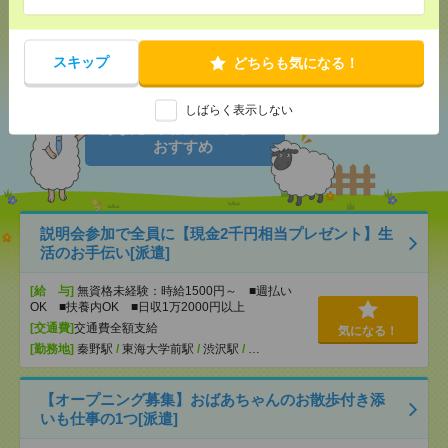
シェア
ツイート
ブックマーク
スキップ
どちらも気になる！
しばらく表示しない
あなたの閲覧履歴からの
おすすめ
説明会参加で全員に【現金2千円相当プレゼント】生
活のお手伝い[派遣]
[給 与]
無資格未経験：時給1500円～ ■週払い
OK ■扶養内OK ■日収1万2000円以上
[交通費]
交通費全額支給
気になる！
[勤務地]
秦野駅
/
東海大学前駅
/
渋沢駅
/
…
【オープニング募集】おばあちゃんのお散歩付き添
いも仕事の1つ[派遣]