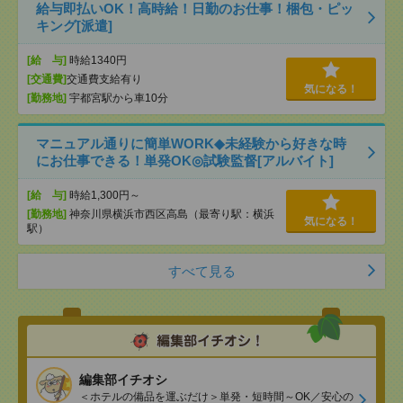
給与即払いOK！高時給！日勤のお仕事！梱包・ピッ
キング[派遣]
[給 与]
時給1340円
[交通費]
交通費支給有り
気になる！
[勤務地]
宇都宮駅から車10分
マニュアル通りに簡単WORK◆未経験から好きな時
にお仕事できる！単発OK◎試験監督[アルバイト]
[給 与]
時給1,300円～
[勤務地]
神奈川県横浜市西区高島（最寄り駅：横浜
気になる！
駅）
すべて見る
編集部イチオシ
＜ホテルの備品を運ぶだけ＞単発・短時間～OK／安心の