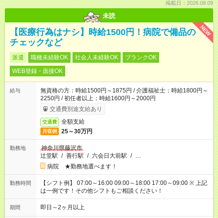
掲載日：2026.08.09
未読
NEW
【医療行為はナシ】時給1500円！病院で備品の
チェックなど
派遣
職種未経験OK
社会人未経験OK
ブランクOK
WEB登録・面接OK
無資格の方：時給1500円～1875円 / 介護福祉士：時給1800円～
給与
2250円 / 初任者以上：時給1600円～2000円
交通費別途支給あり
全額支給
交通費
25～30万円
月収例
神奈川県藤沢市
勤務地
辻堂駅
/
善行駅
/
六会日大前駅
/
…
病院 ★勤務地選べます！
【シフト例】 07:00～16:00 09:00～18:00 17:00～09:00 ※ 上記
勤務時間
は一例です！その他シフトもご相談ください！
即日～2ヶ月以上
期間