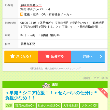
神奈川県藤沢市
勤務地
湘南台駅からバス12分
電機・電子・OA・精密機器メ－カ－
08:00-17:05（休憩65分）実働8時間（残業少なめ！） 勤務時間
勤務時間
を下記の範囲で調整することも可能です。 ・勤務開始時間
08:00～09:00 ・勤務終了時間 16:00～17:05 ・実働 05:55～
08:00
即日～長期 ※開始日相談OK
期間
履歴書不要
特徴
気になる！
応募する
詳細へ
掲載元企業名
株式会社リクルートスタッフィング
掲載日：2026.08.08
未読
NEW
＜単発＊シニア応援！！＞せんべいの仕分け＊
負担少なめ！！
派遣
職種未経験OK
社会人未経験OK
大学生歓迎
ブランクOK