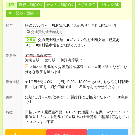
派遣
職種未経験OK
社会人未経験OK
大学生歓迎
ブランクOK
WEB登録・面接OK
時給1550円～ ■日払いOK（規定あり）※即日払い不可
給与
交通費別途支給あり
交通費全額支給 ■ガソリン代も全額支給（規定あ
交通費
り） ■無料駐車場もご相談ください
神奈川県藤沢市
勤務地
湘南台駅
/
善行駅
/
鵠沼海岸駅
/
…
＜選べる勤務地＞介護施設や病院 ※ご自宅の近くなど、お
好きな場所を選べます！
★1日5時間～OK！ （例）9:00～18:00のあいだ もちろん1日8時
勤務時間
間のお仕事もご紹介可能です！ご希望をお聞かせください！ ※
週最低15時間以上の勤務が必要です
短期2ヵ月～のお仕事です。開始日はご相談ください！ ★急募
期間
です！
日払いOK
/
履歴書不要
/
40～50代活躍中
/
副業・WワークOK
/
特徴
服装自由
/
シフト勤務
/
10名以上の大量募集
/
電話対応なし
/
パ
ソコンスキル不要