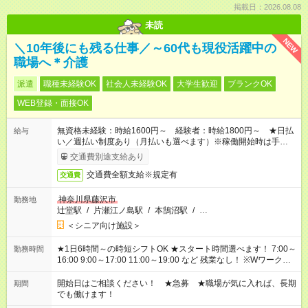
掲載日：2026.08.08
未読
NEW
＼10年後にも残る仕事／～60代も現役活躍中の
職場へ＊介護
派遣
職種未経験OK
社会人未経験OK
大学生歓迎
ブランクOK
WEB登録・面接OK
無資格未経験：時給1600円～ 経験者：時給1800円～ ★日払
給与
い／週払い制度あり（月払いも選べます）※稼働開始時は手続き
完了次第のお支払いとなります。
交通費別途支給あり
交通費全額支給※規定有
交通費
神奈川県藤沢市
勤務地
辻堂駅
/
片瀬江ノ島駅
/
本鵠沼駅
/
…
＜シニア向け施設＞
★1日6時間～の時短シフトOK ★スタート時間選べます！ 7:00～
勤務時間
16:00 9:00～17:00 11:00～19:00 など 残業なし！ ※Wワークの
場合、他のお仕事と合わせ週40時間超の就業はご案内できませ
ん ※法令に基づき、週20時間以上勤務は社会保険への加入対象
開始日はご相談ください！ ★急募 ★職場が気に入れば、長期
期間
となります ※労働者派遣法（日雇い派遣の原則禁止）により、
でも働けます！
短時間・短期間の就業はご案内が難しい場合があります