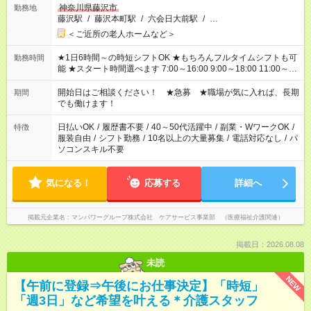
神奈川県藤沢市
勤務地
藤沢駅
/
藤沢本町駅
/
六会日大前駅
/
…
＜ご近所の老人ホームなど＞
★1日6時間～の時短シフトOK ★もちろんフルタイムシフトも可
勤務時間
能 ★スタート時間選べます 7:00～16:00 9:00～18:00 11:00～
20:00 など 残業なし！ ※Wワークの場合、他のお仕事と合わせ
週40時間超の就業はご案内できません ※法令に基づき、週20時
開始日はご相談ください！ ★急募 ★職場が気に入れば、長期
期間
間以上勤務は社会保険への加入対象となります ※労働者派遣法
でも働けます！
（日雇い派遣の原則禁止）により、短時間・短期間の就業はご
案内が難しい場合があります
日払いOK
/
履歴書不要
/
40～50代活躍中
/
副業・WワークOK
/
特徴
服装自由
/
シフト勤務
/
10名以上の大量募集
/
電話対応なし
/
パ
ソコンスキル不要
気になる！
応募する
詳細へ
掲載元企業名
マンパワーグループ株式会社 ケアサービス事業部 （医療福祉介護関連）
掲載日：2026.08.08
未読
NEW
【午前に登録⇒午後にお仕事決定】「時短」
「週3日」など希望を叶える＊介護スタッフ