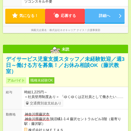
ソコンスキル不要
気になる！
応募する
詳細へ
掲載元企業名
株式会社ネオキャリア ナイス！介護事業部
未読
デイサービス児童支援スタッフ／未経験歓迎／週3
日～働ける方を募集！／お休み相談OK（藤沢教
室）
アルバイト
職種未経験OK
時給1,225円～
給与
＜社員登用制度あり＞ 「ゆくゆくは正社員として働きたい…」
と考えている方も大歓迎！複数名のスタッフがアルバイト・パ
交通費別途支給あり
ートから正社員として働いています。社員登用希望の方は入社
前の面接でお伝えください。 【試用期間】試用期間あり 試用期
神奈川県藤沢市
勤務地
間の長さ：3ヶ月 雇用形態、給与は本採用時と同じです。 試
神奈川県藤沢市
鵠沼橘1-1-4 藤沢セントラルビル3階（最寄り
用・研修期間：1～3ヶ月
駅：藤沢駅）
株式会社ＵＭＥＴＡＳ