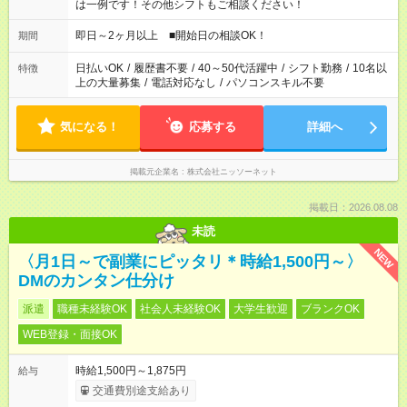
は一例です！その他シフトもご相談ください！
即日～2ヶ月以上 ■開始日の相談OK！
期間
日払いOK
/
履歴書不要
/
40～50代活躍中
/
シフト勤務
/
10名以
特徴
上の大量募集
/
電話対応なし
/
パソコンスキル不要
気になる！
応募する
詳細へ
掲載元企業名
株式会社ニッソーネット
掲載日：2026.08.08
未読
NEW
〈月1日～で副業にピッタリ＊時給1,500円～〉
DMのカンタン仕分け
派遣
職種未経験OK
社会人未経験OK
大学生歓迎
ブランクOK
WEB登録・面接OK
時給1,500円～1,875円
給与
交通費別途支給あり