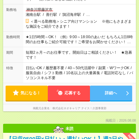
神奈川県藤沢市
勤務地
湘南台駅
/
善行駅
/
鵠沼海岸駅
/
…
＜選べる勤務地＞シニア向けマンション ※他にもさまざま
な施設をご紹介できます！
★1日5時間～OK！ （例）9:00～18:00のあいだ もちろん1日8時
勤務時間
間のお仕事もご紹介可能です！ご希望をお聞かせください！ ★
家庭の都合でお休みが必要な場合も遠慮なくご相談ください。
※週最低15時間以上の勤務が必要です
短期2ヵ月～のお仕事です。開始日はご相談ください！ ★急募
期間
です！
日払いOK
/
履歴書不要
/
40～50代活躍中
/
副業・WワークOK
/
特徴
服装自由
/
シフト勤務
/
10名以上の大量募集
/
電話対応なし
/
パ
ソコンスキル不要
気になる！
応募する
詳細へ
掲載元企業名
株式会社ネオキャリア ナイス！介護事業部
掲載日：2026.08.08
未読
NEW