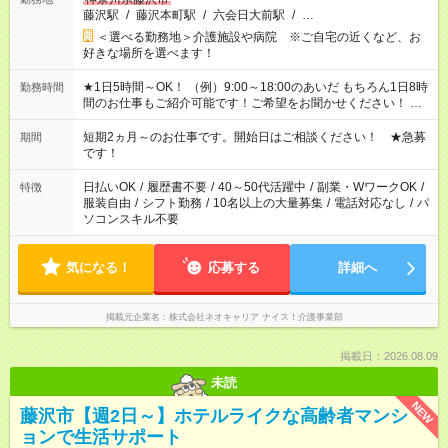
藤沢駅
/
藤沢本町駅
/
六会日大前駅
/
…
＜選べる勤務地＞介護施設や病院 ※ご自宅の近くなど、お
好きな場所を選べます！
★1日5時間～OK！ （例）9:00～18:00のあいだ もちろん1日8時
勤務時間
間のお仕事もご紹介可能です！ご希望をお聞かせください！ ★
家庭の都合でお休みが必要な場合も遠慮なくご相談ください。
※週最低15時間以上の勤務が必要です
短期2ヵ月～のお仕事です。開始日はご相談ください！ ★急募
期間
です！
日払いOK
/
履歴書不要
/
40～50代活躍中
/
副業・WワークOK
/
特徴
服装自由
/
シフト勤務
/
10名以上の大量募集
/
電話対応なし
/
パ
ソコンスキル不要
気になる！
応募する
詳細へ
掲載元企業名
株式会社ネオキャリア ナイス！介護事業部
掲載日：2026.08.09
未読
NEW
藤沢市【週2日～】ホテルライクな高齢者マンシ
ョンで生活サポート