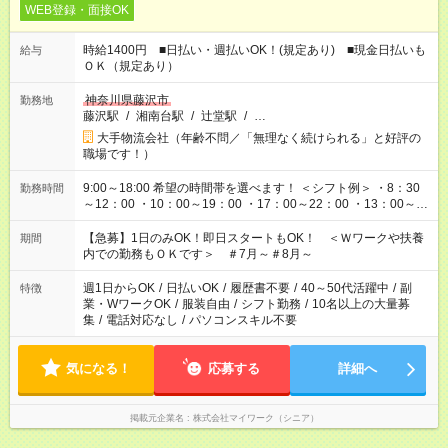
WEB登録・面接OK
時給1400円 ■日払い・週払いOK！(規定あり) ■現金日払いも
給与
ＯＫ（規定あり）
神奈川県藤沢市
勤務地
藤沢駅
/
湘南台駅
/
辻堂駅
/
…
大手物流会社（年齢不問／「無理なく続けられる」と好評の
職場です！）
9:00～18:00 希望の時間帯を選べます！ ＜シフト例＞ ・8：30
勤務時間
～12：00 ・10：00～19：00 ・17：00～22：00 ・13：00～
22：00 ・22：00～翌6：00 など
【急募】1日のみOK！即日スタートもOK！ ＜Ｗワークや扶養
期間
内での勤務もＯＫです＞ ＃7月～＃8月～
週1日からOK
/
日払いOK
/
履歴書不要
/
40～50代活躍中
/
副
特徴
業・WワークOK
/
服装自由
/
シフト勤務
/
10名以上の大量募
集
/
電話対応なし
/
パソコンスキル不要
気になる！
応募する
詳細へ
掲載元企業名
株式会社マイワーク（シニア）