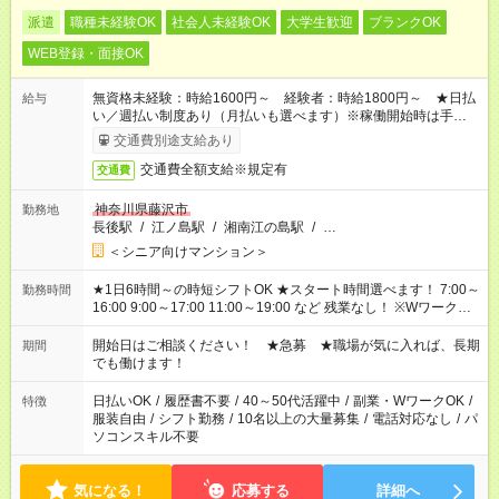
派遣
職種未経験OK
社会人未経験OK
大学生歓迎
ブランクOK
WEB登録・面接OK
無資格未経験：時給1600円～ 経験者：時給1800円～ ★日払
給与
い／週払い制度あり（月払いも選べます）※稼働開始時は手続き
完了次第のお支払いとなります。
交通費別途支給あり
交通費全額支給※規定有
交通費
神奈川県藤沢市
勤務地
長後駅
/
江ノ島駅
/
湘南江の島駅
/
…
＜シニア向けマンション＞
★1日6時間～の時短シフトOK ★スタート時間選べます！ 7:00～
勤務時間
16:00 9:00～17:00 11:00～19:00 など 残業なし！ ※Wワークの
場合、他のお仕事と合わせ週40時間超の就業はご案内できませ
ん ※法令に基づき、週20時間以上勤務は社会保険への加入対象
開始日はご相談ください！ ★急募 ★職場が気に入れば、長期
期間
となります ※労働者派遣法（日雇い派遣の原則禁止）により、
でも働けます！
短時間・短期間の就業はご案内が難しい場合があります
日払いOK
/
履歴書不要
/
40～50代活躍中
/
副業・WワークOK
/
特徴
服装自由
/
シフト勤務
/
10名以上の大量募集
/
電話対応なし
/
パ
ソコンスキル不要
気になる！
応募する
詳細へ