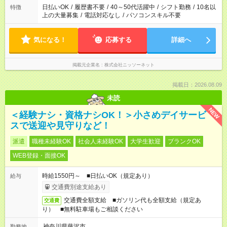
日払いOK
/
履歴書不要
/
40～50代活躍中
/
シフト勤務
/
10名以
特徴
上の大量募集
/
電話対応なし
/
パソコンスキル不要
気になる！
応募する
詳細へ
掲載元企業名
株式会社ニッソーネット
掲載日：2026.08.09
未読
NEW
＜経験ナシ・資格ナシOK！＞小さめデイサービ
スで送迎や見守りなど！
派遣
職種未経験OK
社会人未経験OK
大学生歓迎
ブランクOK
WEB登録・面接OK
時給1550円～ ■日払いOK（規定あり）
給与
交通費別途支給あり
交通費全額支給 ■ガソリン代も全額支給（規定あ
交通費
り） ■無料駐車場もご相談ください
神奈川県藤沢市
勤務地