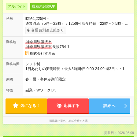
アルバイト
職種未経験OK
時給1,225円～
給与
通常時給（5時～22時）：1250円 深夜時給（22時～翌5時）：
1600円 高校生時給：1225円 【特別手当】早朝手当（5：00-9：
交通費別途支給あり
00）時給+150円 【試用期間】試用期間あり 試用期間の長さ：1
ヶ月 雇用形態、給与は本採用時と同じです。 試用期間の実態は
神奈川県藤沢市
勤務地
30日（※条件変更なし）ですが、切り上げで一ヶ月とさせてい
神奈川県藤沢市
長後754-1
ただきます。 研修制度あり：15時間(研修中も同時給）
株式会社すき家
シフト制
勤務時間
1日あたりの実働時間：最大8時間/日 0:00-24:00 週2日～・1日
2h～OK ＜シフト例＞ 〇朝帯 5:00-9:00 〇昼帯 9:00-14:00 〇午
後帯 14:00-18:00 〇夜帯 18:00-22:00 〇深夜帯 22:00-翌5:00 基
春・夏・冬休み期間限定
期間
本は固定シフトですが家庭の都合などイレギュラーには対応し
ます♪
副業・WワークOK
特徴
気になる！
応募する
詳細へ
掲載元企業名
株式会社すき家
掲載日：2026.08.09