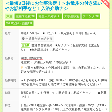
NEW
＜最短3日後にお仕事決定！＞お散歩の付き添い
やお話相手など！入浴介助ナシ
派遣
職種未経験OK
社会人未経験OK
大学生歓迎
ブランクOK
WEB登録・面接OK
時給1550円～ ■日払いOK（規定あり）※即日払い不可
給与
交通費別途支給あり
交通費全額支給 ■ガソリン代も全額支給（規定あ
交通費
り） ■無料駐車場もご相談ください
神奈川県藤沢市
勤務地
辻堂駅
/
片瀬江ノ島駅
/
本鵠沼駅
/
…
＜選べる勤務地＞介護施設や病院 ※ご自宅の近くなど、お
好きな場所を選べます！
★1日5時間～OK！ （例）9:00～18:00のあいだ もちろん1日8時
勤務時間
間のお仕事もご紹介可能です！ご希望をお聞かせください！★家
庭の都合でお休みが必要な場合も遠慮なくご相談ください。 ※
週最低15時間以上の勤務が必要です
短期2ヵ月～のお仕事です。開始日はご相談ください！ ★急募
期間
です！
日払いOK
/
履歴書不要
/
40～50代活躍中
/
副業・WワークOK
/
特徴
服装自由
/
シフト勤務
/
10名以上の大量募集
/
電話対応なし
/
パ