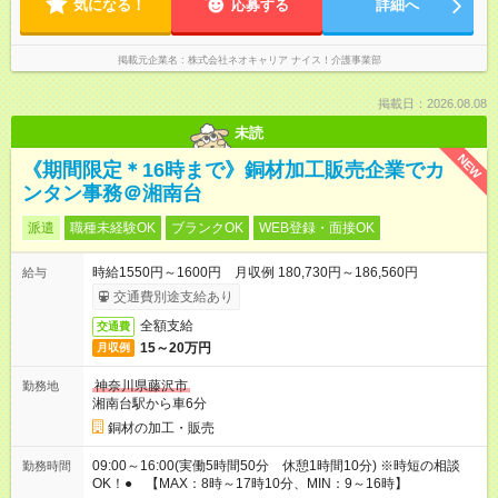
気になる！
応募する
詳細へ
掲載元企業名
株式会社ネオキャリア ナイス！介護事業部
掲載日：2026.08.08
未読
NEW
《期間限定＊16時まで》銅材加工販売企業でカ
ンタン事務＠湘南台
派遣
職種未経験OK
ブランクOK
WEB登録・面接OK
時給1550円～1600円 月収例 180,730円～186,560円
給与
交通費別途支給あり
全額支給
交通費
15～20万円
月収例
神奈川県藤沢市
勤務地
湘南台駅から車6分
銅材の加工・販売
09:00～16:00(実働5時間50分 休憩1時間10分) ※時短の相談
勤務時間
OK！● 【MAX：8時～17時10分、MIN：9～16時】