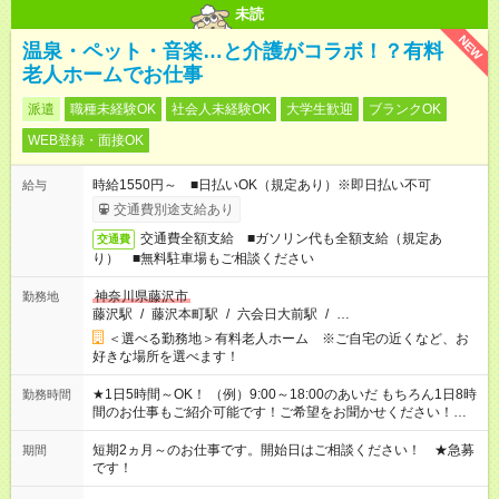
未読
NEW
温泉・ペット・音楽…と介護がコラボ！？有料
老人ホームでお仕事
派遣
職種未経験OK
社会人未経験OK
大学生歓迎
ブランクOK
WEB登録・面接OK
時給1550円～ ■日払いOK（規定あり）※即日払い不可
給与
交通費別途支給あり
交通費全額支給 ■ガソリン代も全額支給（規定あ
交通費
り） ■無料駐車場もご相談ください
神奈川県藤沢市
勤務地
藤沢駅
/
藤沢本町駅
/
六会日大前駅
/
…
＜選べる勤務地＞有料老人ホーム ※ご自宅の近くなど、お
好きな場所を選べます！
★1日5時間～OK！ （例）9:00～18:00のあいだ もちろん1日8時
勤務時間
間のお仕事もご紹介可能です！ご希望をお聞かせください！★家
庭の都合でお休みが必要な場合も遠慮なくご相談ください。 ※
週最低15時間以上の勤務が必要です
短期2ヵ月～のお仕事です。開始日はご相談ください！ ★急募
期間
です！