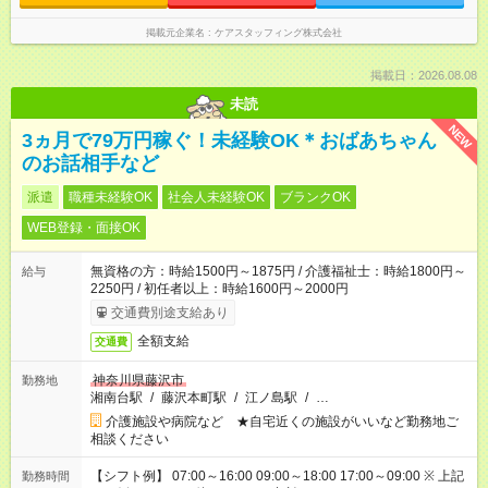
掲載元企業名
ケアスタッフィング株式会社
掲載日：2026.08.08
未読
NEW
3ヵ月で79万円稼ぐ！未経験OK＊おばあちゃん
のお話相手など
派遣
職種未経験OK
社会人未経験OK
ブランクOK
WEB登録・面接OK
無資格の方：時給1500円～1875円 / 介護福祉士：時給1800円～
給与
2250円 / 初任者以上：時給1600円～2000円
交通費別途支給あり
全額支給
交通費
神奈川県藤沢市
勤務地
湘南台駅
/
藤沢本町駅
/
江ノ島駅
/
…
介護施設や病院など ★自宅近くの施設がいいなど勤務地ご
相談ください
【シフト例】 07:00～16:00 09:00～18:00 17:00～09:00 ※ 上記
勤務時間