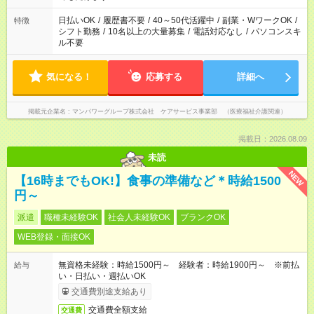
派遣法（日雇い派遣の原則禁止）により、短時間・短期間の就
業はご案内が難しい場合があります
日払いOK
/
履歴書不要
/
40～50代活躍中
/
副業・WワークOK
/
特徴
シフト勤務
/
10名以上の大量募集
/
電話対応なし
/
パソコンスキ
ル不要
気になる！
応募する
詳細へ
掲載元企業名
マンパワーグループ株式会社 ケアサービス事業部 （医療福祉介護関連）
掲載日：2026.08.09
未読
NEW
【16時までもOK!】食事の準備など＊時給1500
円～
派遣
職種未経験OK
社会人未経験OK
ブランクOK
WEB登録・面接OK
無資格未経験：時給1500円～ 経験者：時給1900円～ ※前払
給与
い・日払い・週払いOK
交通費別途支給あり
交通費全額支給
交通費