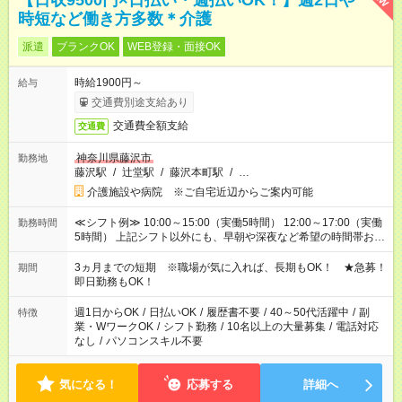
【日収9500円×日払い・週払いOK！】週2日や
時短など働き方多数＊介護
派遣
ブランクOK
WEB登録・面接OK
時給1900円～
給与
交通費別途支給あり
交通費全額支給
交通費
神奈川県藤沢市
勤務地
藤沢駅
/
辻堂駅
/
藤沢本町駅
/
…
介護施設や病院 ※ご自宅近辺からご案内可能
≪シフト例≫ 10:00～15:00（実働5時間） 12:00～17:00（実働
勤務時間
5時間） 上記シフト以外にも、早朝や深夜など希望の時間帯お聞
かせください！ 事前に担当からヒアリングもしますので、ご安
心ください！
3ヵ月までの短期 ※職場が気に入れば、長期もOK！ ★急募！
期間
即日勤務もOK！
週1日からOK
/
日払いOK
/
履歴書不要
/
40～50代活躍中
/
副
特徴
業・WワークOK
/
シフト勤務
/
10名以上の大量募集
/
電話対応
なし
/
パソコンスキル不要
気になる！
応募する
詳細へ