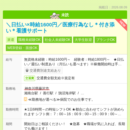
掲載日：2026.08.09
未読
NEW
＼日払い×時給1600円／医療行為なし＊付き添
い＊看護サポート
派遣
職種未経験OK
社会人未経験OK
大学生歓迎
ブランクOK
WEB登録・面接OK
無資格未経験：時給1600円～ 経験者：時給1800円～ ★日払
給与
い／週払い制度あり（月払いも選べます）※稼働開始時は手続き
完了次第のお支払いとなります。
交通費別途支給あり
交通費全額支給※規定有
交通費
神奈川県藤沢市
勤務地
湘南台駅
/
善行駅
/
鵠沼海岸駅
/
…
≪勤務地が選べる≫病院でのお仕事です。
★1日6時間～の時短シフトOK ★都合に合わせてシフトが決めら
勤務時間
れます シフト例： 7：00～16：00 9：00～15：00 9：00～
18：00 11：00～20：00 など ※Wワークの場合、他のお仕事と
合わせ週40時間超の就業はご案内できません ※法令に基づき、
開始日はご相談ください！ ★急募 ★職場が気に入れば、長期
期間
週20時間以上勤務は社会保険への加入対象となります ※労働者
でも働けます！