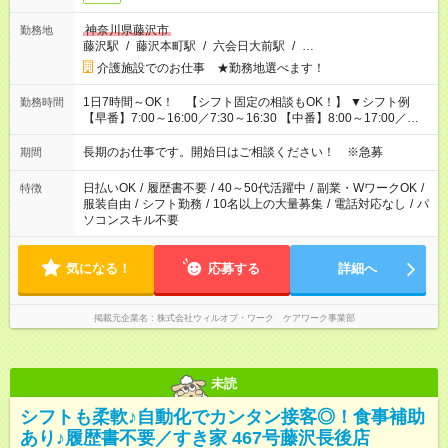
神奈川県藤沢市
勤務地
藤沢駅
/
藤沢本町駅
/
六会日大前駅
/
…
介護施設でのお仕事 ★勤務地選べます！
1日7時間～OK！ 【シフト固定の相談もOK！】 ▼シフト例
勤務時間
【早番】7:00～16:00／7:30～16:30 【中番】8:00～17:00／
9:00～18:00 【遅番】11:00～20:00／13:00～22:00
長期のお仕事です。開始日はご相談ください！ ※急募
期間
日払いOK
/
履歴書不要
/
40～50代活躍中
/
副業・WワークOK
/
特徴
服装自由
/
シフト勤務
/
10名以上の大量募集
/
電話対応なし
/
パ
ソコンスキル不要
気になる！
応募する
詳細へ
掲載元企業名
株式会社ウィルオブ・ワーク ケアワーク事業部
未読
シフトも柔軟♪自動化でカンタン接客◎！食事補助
あり♪履歴書不要／すき家 467号藤沢長後店