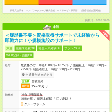
掲載元企業名
マンパワーグループ株式会社 ケアサービス事業部 （医療福祉介護関連）
掲載日：2026.08.09
未読
NEW
＜履歴書不要＞資格取得サポートで未経験から
即戦力に！小規模施設のサポート！
派遣
職種未経験OK
社会人未経験OK
ブランクOK
WEB登録・面接OK
無資格の方：時給1500円～1875円 / 介護福祉士：時給1800円～
給与
2250円 / 初任者以上：時給1600円～2000円
交通費別途支給あり
全額支給
交通費
25～30万円
月収例
神奈川県藤沢市
勤務地
湘南台駅
/
藤沢本町駅
/
江ノ島駅
/
…
グループホーム