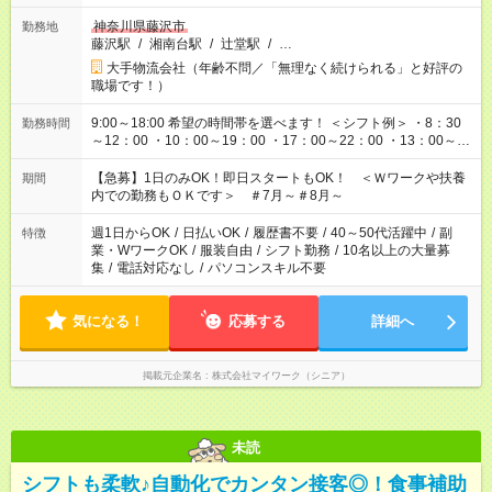
神奈川県藤沢市
勤務地
藤沢駅
/
湘南台駅
/
辻堂駅
/
…
大手物流会社（年齢不問／「無理なく続けられる」と好評の
職場です！）
9:00～18:00 希望の時間帯を選べます！ ＜シフト例＞ ・8：30
勤務時間
～12：00 ・10：00～19：00 ・17：00～22：00 ・13：00～
22：00 ・22：00～翌6：00 など
【急募】1日のみOK！即日スタートもOK！ ＜Ｗワークや扶養
期間
内での勤務もＯＫです＞ ＃7月～＃8月～
週1日からOK
/
日払いOK
/
履歴書不要
/
40～50代活躍中
/
副
特徴
業・WワークOK
/
服装自由
/
シフト勤務
/
10名以上の大量募
集
/
電話対応なし
/
パソコンスキル不要
気になる！
応募する
詳細へ
掲載元企業名
株式会社マイワーク（シニア）
未読
シフトも柔軟♪自動化でカンタン接客◎！食事補助