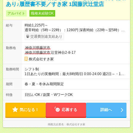
あり♪履歴書不要／すき家 1国藤沢辻堂店
アルバイト
職種未経験OK
時給1,225円～
給与
通常時給（5時～22時）：1280円 深夜時給（22時～翌5時）：
1600円 高校生時給：1225円 【特別手当】早朝手当（5：00-9：
交通費別途支給あり
00）時給+150円 【試用期間】試用期間あり 試用期間の長さ：1
ヶ月 雇用形態、給与は本採用時と同じです。 試用期間の実態は
神奈川県藤沢市
勤務地
30日（※条件変更なし）ですが、切り上げで一ヶ月とさせてい
神奈川県藤沢市
辻堂神台2-8-17
ただきます。 研修制度あり：15時間(研修中も同時給）
株式会社すき家
シフト制
勤務時間
1日あたりの実働時間：最大8時間/日 0:00-24:00 週2日～・1日
2h～OK ＜シフト例＞ 〇朝帯 5:00-9:00 〇昼帯 9:00-14:00 〇午
後帯 14:00-18:00 〇夜帯 18:00-22:00 〇深夜帯 22:00-翌5:00 基
春・夏・冬休み期間限定
期間
本は固定シフトですが家庭の都合などイレギュラーには対応し
ます♪
日払いOK / 副業・WワークOK
特徴
気になる！
応募する
詳細へ
掲載元企業名
株式会社すき家