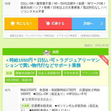
日払いOK
/
履歴書不要
/
40～50代活躍中
/
副業・WワークOK
/
特徴
服装自由
/
シフト勤務
/
10名以上の大量募集
/
電話対応なし
/
パ
ソコンスキル不要
気になる！
応募する
詳細へ
掲載元企業名
マンパワーグループ株式会社 ケアサービス事業部 （医療福祉介護関連）
掲載日：2026.08.08
未読
NEW
＜時給1550円＊日払い可＞ラグジュアリーマン
ションで買い物代行などサポート業務
派遣
職種未経験OK
社会人未経験OK
大学生歓迎
ブランクOK
WEB登録・面接OK
時給1550円 有資格・有経験時給1700円 介護福祉士時給
給与
1800円 ■日払いOK（規定あり）※即日払い不可
交通費別途支給あり
交通費全額支給 ■ガソリン代も全額支給（規定あ
交通費
り） ■無料駐車場もご相談ください