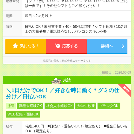
【シフト例】 07:00～16:00 09:00～18:00 17:00～09:00 ※ 上記
勤務時間
は一例です！その他シフトもご相談ください！
即日～2ヶ月以上
期間
日払いOK
/
履歴書不要
/
40～50代活躍中
/
シフト勤務
/
10名以
特徴
上の大量募集
/
電話対応なし
/
パソコンスキル不要
気になる！
応募する
詳細へ
掲載元企業名
株式会社ニッソーネット
掲載日：2026.08.09
未読
NEW
＼1日だけでOK！／好きな時に働く＊グミの仕
分け／日払いOK
派遣
職種未経験OK
社会人未経験OK
大学生歓迎
ブランクOK
WEB登録・面接OK
時給1400円 ■日払い・週払いOK！(規定あり) ■現金日払いも
給与
ＯＫ（規定あり）