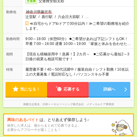
交通費全額支給
交通費
神奈川県藤沢市
勤務地
辻堂駅
/
善行駅
/
六会日大前駅
/
…
≪自宅からドアtoドアで30分以内！≫ご希望の勤務地を紹介
します。
9:00～18:00（休憩60分） ■ご希望があれば下記シフトもOK！
勤務時間
早番 7:00～16:00 遅番 10:00～19:00 「家族と休みを合わせた
い」 「余裕を持って夕飯の準備がしたい」 「できれば残業はし
たくない」 など、ご希望を教えてくださいね。 ※Wワーク希望
【現在も積極採用中！急募！】2カ月～ ■ご応募から最短2～3
期間
の方へ 今ご覧のお仕事で希望する勤務時間と、もう1つのお仕事
日後の就業も相談可能です！
の勤務時間。 合計で週40時間を超える場合は応募できません。
履歴書不要
/
40～50代活躍中
/
服装自由
/
シフト勤務
/
10名以
特徴
上の大量募集
/
電話対応なし
/
パソコンスキル不要
気になる！
応募する
詳細へ
掲載元企業名
日研トータルソーシング株式会社 メディカルケア事業部
興味のあるバイト
は、とりあえず保存しよう♪
保存した求人は、後からまとめて応募できるよ。
企業からアプローチが届くことも！