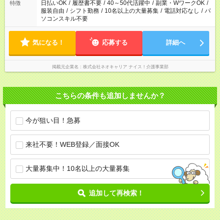
日払いOK
/
履歴書不要
/
40～50代活躍中
/
副業・WワークOK
/
特徴
服装自由
/
シフト勤務
/
10名以上の大量募集
/
電話対応なし
/
パ
ソコンスキル不要
気になる！
応募する
詳細へ
掲載元企業名
株式会社ネオキャリア ナイス！介護事業部
こちらの条件も追加しませんか？
今が狙い目！急募
来社不要！WEB登録／面接OK
大量募集中！10名以上の大量募集
追加して再検索！