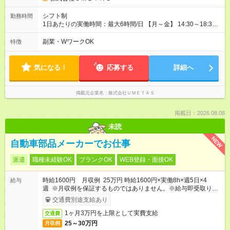
シフト制
勤務時間
1日あたりの実働時間：最大6時間/日 【月～金】 14:30～18:30
【土日／夏休み期間等】 9:30～15:30 シフト提出時期：前月10
日頃まで シフト確定時期：前月20日～25日頃 ★週3日～働ける
副業・WワークOK
特徴
方を募集中！ ★土日働ける方大歓迎！ ※ご希望の方は、1日4時
間～、週2日～の勤務も相談可能！ お気軽にご相談ください！
気になる！
応募する
詳細へ
掲載元企業名
株式会社ＵＭＥＴＡＳ
掲載日：2026.08.08
未読
NEW
自動車部品メーカーでお仕事
派遣
職種未経験OK
ブランクOK
WEB登録・面接OK
時給1600円 月収例 25万円 時給1600円×実働8h×週5日×4
給与
週 ※月収例を保証するものではありません。※給与即受取りサ
ービス利用可（利用条件有）
交通費別途支給あり
1ヶ月3万円を上限として実費支給
交通費
25～30万円
月収例