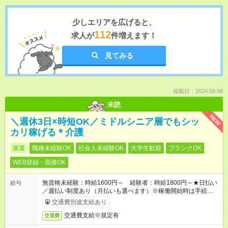
少しエリアを広げると、
112
求人が
件増えます！
見てみる
掲載日：2026.08.08
未読
NEW
＼週休3日×時短OK／ミドルシニア層でもシッ
カリ稼げる＊介護
派遣
職種未経験OK
社会人未経験OK
大学生歓迎
ブランクOK
WEB登録・面接OK
無資格未経験：時給1600円～ 経験者：時給1800円～★日払い
給与
／週払い制度あり（月払いも選べます）※稼働開始時は手続き完
了次第のお支払いとなります。
交通費別途支給あり
交通費支給※規定有
交通費