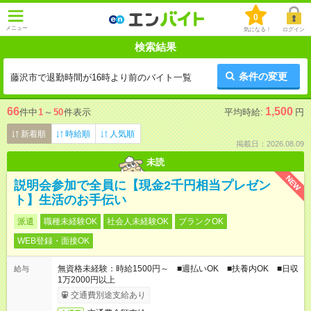
0
メニュー
気になる！
ログイン
検索結果
条件の変更
藤沢市で退勤時間が16時より前のバイト一覧
66
1,500
件中
1
～
50
件表示
平均時給:
円
新着順
時給順
人気順
掲載日：2026.08.09
未読
NEW
説明会参加で全員に【現金2千円相当プレゼン
ト】生活のお手伝い
派遣
職種未経験OK
社会人未経験OK
ブランクOK
WEB登録・面接OK
無資格未経験：時給1500円～ ■週払いOK ■扶養内OK ■日収
給与
1万2000円以上
交通費別途支給あり