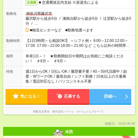
■ 交通費規定内支給 ※派遣先による
交通費
神奈川県藤沢市
勤務地
藤沢駅から徒歩5分
/
湘南台駅から徒歩5分
/
辻堂駅から徒歩5
分
/
…
■物流センターなど ■勤務地選べます
【1日3時間～も相談OK!】 ＜シフト例＞ 9:00～12:00 12:00～
勤務時間
17:00 17:00～22:00 18:00～21:00 など こちら以外の時間帯も
お気軽にご相談ください！
単発1日～！ ★勤務開始日や期間はお気軽にご相談くださ
期間
い！ ＃8月～ ＃9月～
週1日からOK
/
日払いOK
/
履歴書不要
/
40～50代活躍中
/
副
特徴
業・WワークOK
/
服装自由
/
シフト勤務
/
10名以上の大量募
集
/
電話対応なし
/
パソコンスキル不要
気になる！
応募する
詳細へ
掲載元企業名
株式会社バイトレ（キャムコムグループ）
掲載日：2026.08.08
未読