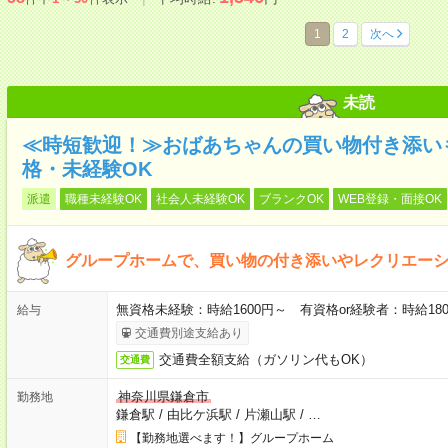
1
2
次へ
未読
≪時短歓迎！≫おばあちゃんの買い物付き添い
格・未経験OK
派遣
職種未経験OK
社会人未経験OK
ブランクOK
WEB登録・面接OK
グループホームで、買い物の付き添いやレクリエー
無資格未経験：時給1600円～ 有資格or経験者：時給180
給与
交通費別途支給あり
交通費全額支給（ガソリン代もOK）
交通費
神奈川県鎌倉市
勤務地
鎌倉駅
/
由比ケ浜駅
/
片瀬山駅
/
…
【勤務地選べます！】グループホーム