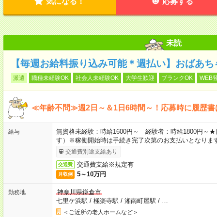
気になる！
応募する
未読
【毎週お給料振り込み可能＊週払い】おばあち
派遣
職種未経験OK
社会人未経験OK
大学生歓迎
ブランクOK
WEB
≪年齢不問≫週2日～＆1日6時間～！応募時に履歴書
無資格未経験：時給1600円～ 経験者：時給1800円
給与
す）※稼働開始時は手続き完了次第のお支払いとなりま
交通費別途支給あり
交通費支給※規定有
交通費
5～10万円
月収例
神奈川県鎌倉市
勤務地
七里ケ浜駅
/
極楽寺駅
/
湘南町屋駅
/
…
＜ご近所の老人ホームなど＞