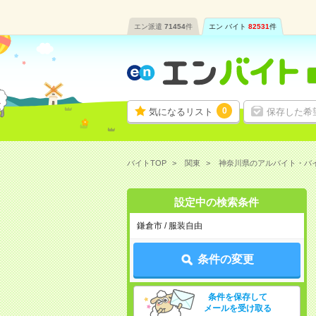
エン派遣
71454
件
エン バイト
82531
件
0
気になるリスト
保存した希
バイトTOP
関東
神奈川県のアルバイト・バ
設定中の検索条件
鎌倉市 / 服装自由
条件の変更
条件を保存して
メールを受け取る