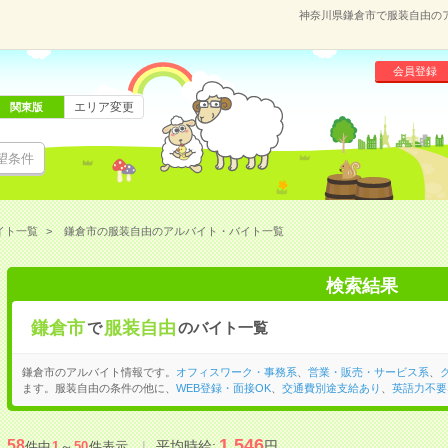
神奈川県鎌倉市で服装自由の
会員登録
エリア変更
関東版
望条件
イト一覧
鎌倉市の服装自由のアルバイト・バイト一覧
検索結果
鎌倉市
服装自由
で
のバイト一覧
鎌倉市のアルバイト情報です。
オフィスワーク・事務系
、
営業・販売・サービス系
、
ます。服装自由の条件の他に、
WEB登録・面接OK
、
交通費別途支給あり
、
英語力不要
1,546
58
平均時給:
円
件中
1
～
50
件表示