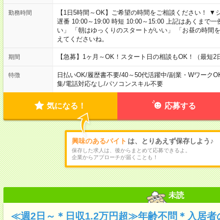
【1日5時間～OK】ご希望の時間をご相談ください！ ▼シフト例 日
勤務時間
遅番 10:00～19:00 時短 10:00～15:00 上記は
い」 「朝はゆっくりのスタートがいい」 「お昼の時間
えてくださいね。
【急募】1ヶ月～OK！スタート日の相談もOK！（最短2
期間
日払いOK
/
履歴書不要
/
40～50代活躍中
/
副業・WワークO
特徴
集
/
電話対応なし
/
パソコンスキル不要
気になる！
応募する
興味のあるバイト
は、とりあえず保存しよう♪
保存した求人は、後からまとめて応募できるよ。
企業からアプローチが届くことも！
未読
≪週2日～＊日収1.2万円超≫年齢不問＊入居