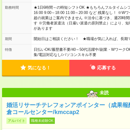
★1日6時間～の時短シフトOK ★もちろんフルタイムシフ
勤務時間
16:00 9:00～18:00 11:00～20:00 など 残業な
超の就業はご案内できません ※法令に基づき、週20時
す ※労働者派遣法（日雇い派遣の原則禁止）により、
があります
開始日はご相談ください！ ★職場が気に入れば、長期
期間
日払いOK
/
履歴書不要
/
40～50代活躍中
/
副業・WワークO
特徴
集
/
電話対応なし
/
パソコンスキル不要
気になる！
応募する
未読
婚活リサーチテレフォンアポインター（成果報
倉コールセンター/kmccap2
アルバイト
職種未経験OK