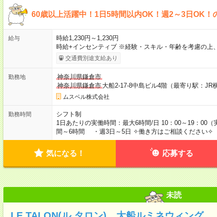
60歳以上活躍中！1日5時間以内OK！週2～3日OK！
時給1,230円～1,230円
給与
時給+インセンティブ ※経験・スキル・年齢を考慮の上
交通費別途支給あり
神奈川県鎌倉市
勤務地
神奈川県鎌倉市
大船2-17-8中島ビル4階（最寄り駅：J
ムスベル株式会社
シフト制
勤務時間
1日あたりの実働時間：最大6時間/日 10：00～19：00
間～6時間 ・週3日～5日 ✧働き方はご相談ください✧
気になる！
応募する
未読
LE TALON(ル タロン) 大船ルミネウィング