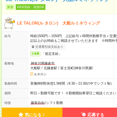
派遣
WEB登録・面接OK
LE TALON(ル タロン) 大船ルミネウィング
時給1500円～1550円 上記給与＋時間外勤務手当＋
給与
記以上のお時給もご相談させていただきます ※時間外手
交通費別途支給あり
「規定支給」
交通費
神奈川県鎌倉市
勤務地
大船駅
/
北鎌倉駅
/
富士見町(神奈川県)駅
ルタロン
実働8時間/休憩1.5時間（9:30～21:00の中でシフト制）
勤務時間
即日～勤務可能です！ ※勤務開始希望日ご相談ください
期間
服装自由
/
シフト勤務
特徴
気になる！
応募する