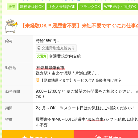
派遣
職種未経験OK
社会人未経験OK
ブランクOK
WEB登録・面接OK
【未経験OK＊履歴書不要】来社不要ですぐにお仕事
時給1550円～
給与
交通費別途支給あり
交通費規定内支給
交通費
神奈川県鎌倉市
勤務地
鎌倉駅
/
由比ケ浜駅
/
片瀬山駅
/
…
【勤務地選べます】サービス付き高齢者向け住宅
9:00～17:00など ※ご希望の時間帯をご相談ください
勤務時間
OK！
2ヶ月～OK ※スタート日はお気軽にご相談ください！
期間
履歴書不要
/
40～50代活躍中
/
服装自由
/
シフト勤務
/
10名
特徴
ル不要