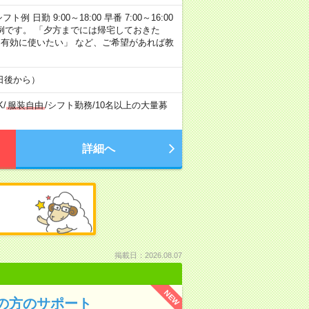
勤 9:00～18:00 早番 7:00～16:00
あくまで一例です。 「夕方までには帰宅しておきた
を有効に使いたい」 など、ご希望があれば教
日後から）
K
/
服装自由
/
シフト勤務
/
10名以上の大量募
詳細へ
掲載日：2026.08.07
NEW
者の方のサポート