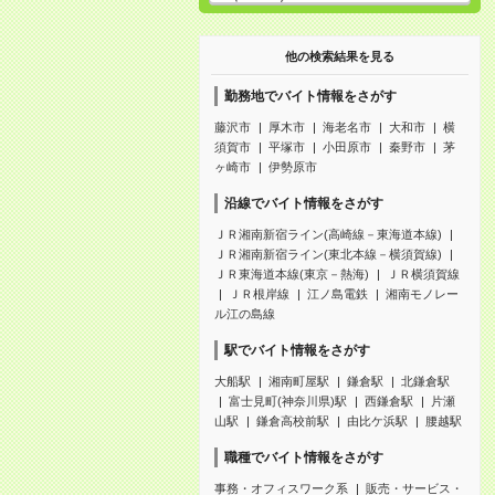
他の検索結果を見る
勤務地でバイト情報をさがす
藤沢市
厚木市
海老名市
大和市
横
須賀市
平塚市
小田原市
秦野市
茅
ヶ崎市
伊勢原市
沿線でバイト情報をさがす
ＪＲ湘南新宿ライン(高崎線－東海道本線)
ＪＲ湘南新宿ライン(東北本線－横須賀線)
ＪＲ東海道本線(東京－熱海)
ＪＲ横須賀線
ＪＲ根岸線
江ノ島電鉄
湘南モノレー
ル江の島線
駅でバイト情報をさがす
大船駅
湘南町屋駅
鎌倉駅
北鎌倉駅
富士見町(神奈川県)駅
西鎌倉駅
片瀬
山駅
鎌倉高校前駅
由比ケ浜駅
腰越駅
職種でバイト情報をさがす
事務・オフィスワーク系
販売・サービス・