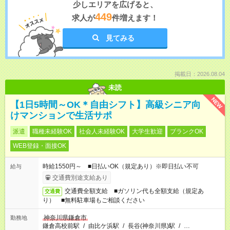
少しエリアを広げると、
449
求人が
件増えます！
見てみる
掲載日：2026.08.04
未読
NEW
【1日5時間～OK＊自由シフト】高級シニア向
けマンションで生活サポ
派遣
職種未経験OK
社会人未経験OK
大学生歓迎
ブランクOK
WEB登録・面接OK
時給1550円～ ■日払いOK（規定あり）※即日払い不可
給与
交通費別途支給あり
交通費全額支給 ■ガソリン代も全額支給（規定あ
交通費
り） ■無料駐車場もご相談ください
神奈川県鎌倉市
勤務地
鎌倉高校前駅
/
由比ケ浜駅
/
長谷(神奈川県)駅
/
…