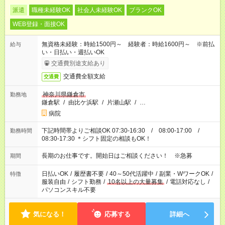
派遣
職種未経験OK
社会人未経験OK
ブランクOK
WEB登録・面接OK
無資格未経験：時給1500円～ 経験者：時給1600円～ ※前払
給与
い・日払い・週払いOK
交通費別途支給あり
交通費全額支給
交通費
神奈川県鎌倉市
勤務地
鎌倉駅
/
由比ケ浜駅
/
片瀬山駅
/
…
病院
下記時間帯よりご相談OK 07:30-16:30 / 08:00-17:00 /
勤務時間
08:30-17:30 ＊シフト固定の相談もOK！
長期のお仕事です。開始日はご相談ください！ ※急募
期間
日払いOK
/
履歴書不要
/
40～50代活躍中
/
副業・WワークOK
/
特徴
服装自由
/
シフト勤務
/
10名以上の大量募集
/
電話対応なし
/
パソコンスキル不要
気になる！
応募する
詳細へ