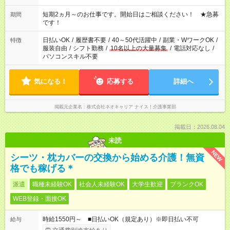
週最低15時間以上の勤務が必要です
短期2ヵ月～のお仕事です。開始日はご相談ください！ ★急募
期間
です！
日払いOK
/
履歴書不要
/
40～50代活躍中
/
副業・WワークOK
/
特徴
服装自由
/
シフト勤務
/
10名以上の大量募集
/
電話対応なし
/
パソコンスキル不要
気になる！
応募する
詳細へ
掲載元企業名
株式会社ネオキャリア ナイス！介護事業部
掲載日：2026.08.04
未読
NEW
シーツ・枕カバーの交換から始める介護！無資
格でも稼げる＊
派遣
職種未経験OK
社会人未経験OK
大学生歓迎
ブランクOK
WEB登録・面接OK
時給1550円～ ■日払いOK（規定あり）※即日払い不可
給与