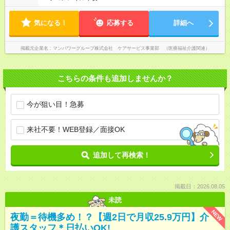
気になる！
応募する
詳細へ
掲載元企業名
マンパワーグループ株式会社 ケアサービス事業部 （医療福祉介護関連）
こちらの条件も追加しませんか？
今が狙い目！急募
来社不要！WEB登録／面接OK
追加して再検索！
掲載日：2026.08.05
未読
NEW
夜勤＝待機多め！？【週2日で月収25.9万円】介
護スタッフ＊日払いOK!