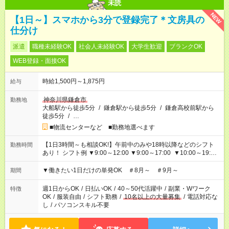
未読
NEW
【1日～】スマホから3分で登録完了＊文房具の
仕分け
派遣
職種未経験OK
社会人未経験OK
大学生歓迎
ブランクOK
WEB登録・面接OK
時給1,500円～1,875円
給与
神奈川県鎌倉市
勤務地
大船駅から徒歩5分
/
鎌倉駅から徒歩5分
/
鎌倉高校前駅から
徒歩5分
/
…
■物流センターなど ■勤務地選べます
【1日3時間～も相談OK!】午前中のみや18時以降などのシフト
勤務時間
あり！ シフト例 ▼9:00～12:00 ▼9:00～17:00 ▼10:00～19:00
▼18:00～21:00
▼働きたい1日だけの単発OK ＃8月～ ＃9月～
期間
週1日からOK
/
日払いOK
/
40～50代活躍中
/
副業・Wワーク
特徴
OK
/
服装自由
/
シフト勤務
/
10名以上の大量募集
/
電話対応な
し
/
パソコンスキル不要