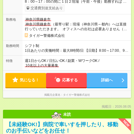
8：00～17：00の間に１日２現場（午前・午後）勤務すれば な
んと日給13，400円！！ そして１現場がすべて終わった後に急
交通費別途支給あり
に２現場目に行くことになったら なんと日給２倍で20，000
円！！ 働き方次第では稼げるチャンスがあります！ 【基本日
神奈川県鎌倉市
勤務地
給】 日勤 10，000円 夜勤 12，500円 （自宅からの交通費は
神奈川県鎌倉市
（最寄り駅：現場（神奈川県～都内）へは直接
別途全額支給） 【当社独自のポイント制度】 １勤務＝１ポイン
行っていただきます。 オフィスへの出社は必要ありません（東
トたまるTKBポイント（タイガー警備ポイント）やってます。
京～神奈川県内））
たまったポイントは交換できます ５０ポイント＝１万円 １００
タイガー警備株式会社
ポイント＝３万円 １５０ポイント＝５万円 ３００ポイント＝１
０万円 ※貯まったら申請して下さい。翌日に現金を振り込みま
シフト制
勤務時間
す 働けば働くほどお得な制度です。 ポイントをどんどんためて
1日あたりの実働時間：最大8時間/日 【日勤】8:00～17:00、9：
交換して下さい！ 【試用期間】試用期間あり 試用期間の長さ：
00～18：00（休憩1時間） 【夜勤】20:00～翌5:00（休憩1時
2週間 雇用形態、給与は本採用時と同じです。
間） ※試用期間あり（2週間・同条件）
週1日からOK / 日払いOK / 副業・WワークOK /
特徴
10名以上の大量募集
気になる！
応募する
詳細へ
掲載元企業名
タイガー警備株式会社
掲載日：2026.08.05
未読
NEW
【未経験OK!】病院で車いすを押したり、移動
のお手伝いなどをお任せ！