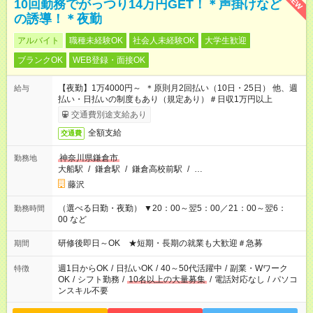
NEW
10回勤務でがっつり14万円GET！＊声掛けなど
の誘導！＊夜勤
アルバイト
職種未経験OK
社会人未経験OK
大学生歓迎
ブランクOK
WEB登録・面接OK
【夜勤】1万4000円～ ＊原則月2回払い（10日・25日） 他、週
給与
払い・日払いの制度もあり（規定あり）＃日収1万円以上
交通費別途支給あり
全額支給
交通費
神奈川県鎌倉市
勤務地
大船駅
/
鎌倉駅
/
鎌倉高校前駅
/
…
藤沢
（選べる日勤・夜勤） ▼20：00～翌5：00／21：00～翌6：
勤務時間
00 など
研修後即日～OK ★短期・長期の就業も大歓迎＃急募
期間
週1日からOK
/
日払いOK
/
40～50代活躍中
/
副業・Wワーク
特徴
OK
/
シフト勤務
/
10名以上の大量募集
/
電話対応なし
/
パソコ
ンスキル不要