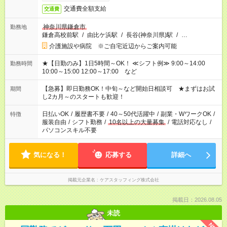
交通費全額支給
交通費
神奈川県鎌倉市
勤務地
鎌倉高校前駅
/
由比ケ浜駅
/
長谷(神奈川県)駅
/
…
介護施設や病院 ※ご自宅近辺からご案内可能
★【日勤のみ】1日5時間～OK！ ≪シフト例≫ 9:00～14:00
勤務時間
10:00～15:00 12:00～17:00 など
【急募】即日勤務OK！中旬～など開始日相談可 ★まずはお試
期間
し2カ月～のスタートも歓迎！
日払いOK
/
履歴書不要
/
40～50代活躍中
/
副業・WワークOK
/
特徴
服装自由
/
シフト勤務
/
10名以上の大量募集
/
電話対応なし
/
パソコンスキル不要
気になる！
応募する
詳細へ
掲載元企業名
ケアスタッフィング株式会社
掲載日：2026.08.05
未読