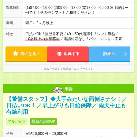
(1)07:00～16:00 (2)09:00～18:00 (3)17:00～09:00 ※ 上記は一
勤務時間
例です！その他シフトもご相談ください！
即日～2ヶ月以上
期間
日払いOK
/
履歴書不要
/
40～50代活躍中
/
シフト勤務
/
特徴
10名以上の大量募集
/
電話対応なし
/
パソコンスキル不要
気になる！
応募する
詳細へ
掲載元企業名
株式会社ニッソーネット
未読
【警備スタッフ】◆大手みたいな面倒さナシ！／
日払いOK！／早上がりも日給保障／ 雨天中止も
有給利用
アルバイト
職種未経験OK
日給10,000円～20,000円
給与