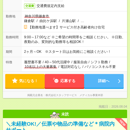
交通費規定内支給
交通費
神奈川県鎌倉市
勤務地
鎌倉駅
/
由比ケ浜駅
/
片瀬山駅
/
…
【勤務地選べます】サービス付き高齢者向け住宅
9:00～17:00など ※ご希望の時間帯をご相談ください。 ※日勤、
勤務時間
夜勤のみ、変則的な勤務等も相談OK！
2ヶ月～OK ※スタート日はお気軽にご相談ください！
期間
履歴書不要
/
40～50代活躍中
/
服装自由
/
シフト勤務
/
特徴
10名以上の大量募集
/
電話対応なし
/
パソコンスキル不要
気になる！
応募する
詳細へ
掲載元企業名
株式会社スタッフサービス メディカル事業本部
掲載日：2026.08.04
未読
NEW
＼未経験OK!／伝票や物品の準備など＊病院内