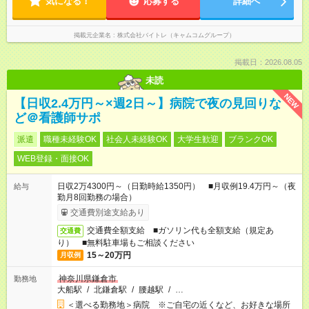
気になる！
応募する
詳細へ
掲載元企業名
株式会社バイトレ（キャムコムグループ）
掲載日：2026.08.05
未読
NEW
【日収2.4万円～×週2日～】病院で夜の見回りな
ど＠看護師サポ
派遣
職種未経験OK
社会人未経験OK
大学生歓迎
ブランクOK
WEB登録・面接OK
日収2万4300円～（日勤時給1350円） ■月収例19.4万円～（夜
給与
勤月8回勤務の場合）
交通費別途支給あり
交通費全額支給 ■ガソリン代も全額支給（規定あ
交通費
り） ■無料駐車場もご相談ください
15～20万円
月収例
神奈川県鎌倉市
勤務地
大船駅
/
北鎌倉駅
/
腰越駅
/
…
＜選べる勤務地＞病院 ※ご自宅の近くなど、お好きな場所