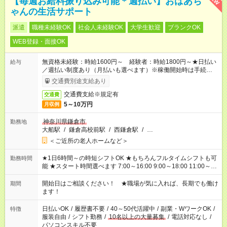
【毎週お給料振り込み可能＊週払い】おばあち
ゃんの生活サポート
派遣
職種未経験OK
社会人未経験OK
大学生歓迎
ブランクOK
WEB登録・面接OK
無資格未経験：時給1600円～ 経験者：時給1800円～★日払い
給与
／週払い制度あり（月払いも選べます）※稼働開始時は手続き完
了次第のお支払いとなります。
交通費別途支給あり
交通費支給※規定有
交通費
5～10万円
月収例
神奈川県鎌倉市
勤務地
大船駅
/
鎌倉高校前駅
/
西鎌倉駅
/
…
＜ご近所の老人ホームなど＞
★1日6時間～の時短シフトOK ★もちろんフルタイムシフトも可
勤務時間
能 ★スタート時間選べます 7:00～16:00 9:00～18:00 11:00～
20:00 など 残業なし！ ※Wワークの場合、他のお仕事と合わせ
週40時間超の就業はご案内できません ※法令に基づき、週20時
開始日はご相談ください！ ★職場が気に入れば、長期でも働け
期間
間以上勤務は社会保険への加入対象となります ※労働者派遣法
ます！
（日雇い派遣の原則禁止）により、短時間・短期間の就業はご
案内が難しい場合があります
日払いOK
/
履歴書不要
/
40～50代活躍中
/
副業・WワークOK
/
特徴
服装自由
/
シフト勤務
/
10名以上の大量募集
/
電話対応なし
/
パソコンスキル不要