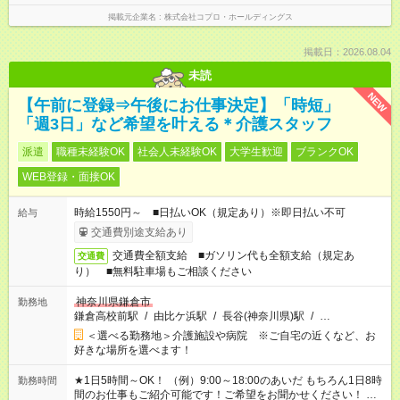
掲載元企業名
株式会社コプロ・ホールディングス
掲載日：2026.08.04
未読
NEW
【午前に登録⇒午後にお仕事決定】「時短」
「週3日」など希望を叶える＊介護スタッフ
派遣
職種未経験OK
社会人未経験OK
大学生歓迎
ブランクOK
WEB登録・面接OK
時給1550円～ ■日払いOK（規定あり）※即日払い不可
給与
交通費別途支給あり
交通費全額支給 ■ガソリン代も全額支給（規定あ
交通費
り） ■無料駐車場もご相談ください
神奈川県鎌倉市
勤務地
鎌倉高校前駅
/
由比ケ浜駅
/
長谷(神奈川県)駅
/
…
＜選べる勤務地＞介護施設や病院 ※ご自宅の近くなど、お
好きな場所を選べます！
★1日5時間～OK！ （例）9:00～18:00のあいだ もちろん1日8時
勤務時間
間のお仕事もご紹介可能です！ご希望をお聞かせください！ ※