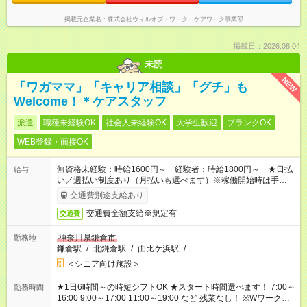
掲載元企業名
株式会社ウィルオブ・ワーク ケアワーク事業部
掲載日：2026.08.04
未読
NEW
「ワガママ」「キャリア相談」「グチ」も
Welcome！＊ケアスタッフ
派遣
職種未経験OK
社会人未経験OK
大学生歓迎
ブランクOK
WEB登録・面接OK
無資格未経験：時給1600円～ 経験者：時給1800円～ ★日払
給与
い／週払い制度あり（月払いも選べます）※稼働開始時は手続き
完了次第のお支払いとなります。
交通費別途支給あり
交通費全額支給※規定有
交通費
神奈川県鎌倉市
勤務地
鎌倉駅
/
北鎌倉駅
/
由比ケ浜駅
/
…
＜シニア向け施設＞
★1日6時間～の時短シフトOK ★スタート時間選べます！ 7:00～
勤務時間
16:00 9:00～17:00 11:00～19:00 など 残業なし！ ※Wワークの