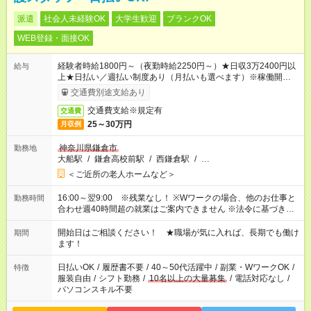
派遣
社会人未経験OK
大学生歓迎
ブランクOK
WEB登録・面接OK
経験者時給1800円～（夜勤時給2250円～）★日収3万2400円以
給与
上★日払い／週払い制度あり（月払いも選べます）※稼働開始時
は手続き完了次第のお支払いとなります。
交通費別途支給あり
交通費支給※規定有
交通費
25～30万円
月収例
神奈川県鎌倉市
勤務地
大船駅
/
鎌倉高校前駅
/
西鎌倉駅
/
…
＜ご近所の老人ホームなど＞
16:00～翌9:00 ※残業なし！ ※Wワークの場合、他のお仕事と
勤務時間
合わせ週40時間超の就業はご案内できません ※法令に基づき、
週20時間以上勤務は社会保険への加入対象となります ※労働者
派遣法（日雇い派遣の原則禁止）により、短時間・短期間の就
開始日はご相談ください！ ★職場が気に入れば、長期でも働け
期間
業はご案内が難しい場合があります
ます！
日払いOK
/
履歴書不要
/
40～50代活躍中
/
副業・WワークOK
/
特徴
服装自由
/
シフト勤務
/
10名以上の大量募集
/
電話対応なし
/
パソコンスキル不要