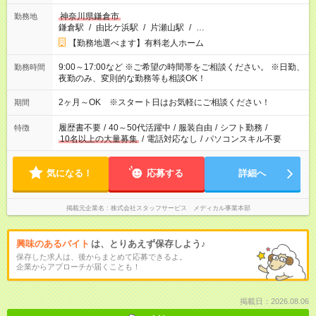
神奈川県鎌倉市
勤務地
鎌倉駅
/
由比ケ浜駅
/
片瀬山駅
/
…
【勤務地選べます】有料老人ホーム
9:00～17:00など ※ご希望の時間帯をご相談ください。 ※日勤、
勤務時間
夜勤のみ、変則的な勤務等も相談OK！
2ヶ月～OK ※スタート日はお気軽にご相談ください！
期間
履歴書不要
/
40～50代活躍中
/
服装自由
/
シフト勤務
/
特徴
10名以上の大量募集
/
電話対応なし
/
パソコンスキル不要
気になる！
応募する
詳細へ
掲載元企業名
株式会社スタッフサービス メディカル事業本部
興味のあるバイト
は、とりあえず保存しよう♪
保存した求人は、後からまとめて応募できるよ。
企業からアプローチが届くことも！
掲載日：2026.08.06