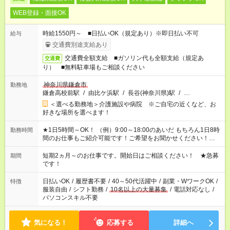
WEB登録・面接OK
時給1550円～ ■日払いOK（規定あり）※即日払い不可
給与
交通費別途支給あり
交通費全額支給 ■ガソリン代も全額支給（規定あ
交通費
り） ■無料駐車場もご相談ください
神奈川県鎌倉市
勤務地
鎌倉高校前駅
/
由比ケ浜駅
/
長谷(神奈川県)駅
/
…
＜選べる勤務地＞介護施設や病院 ※ご自宅の近くなど、お
好きな場所を選べます！
★1日5時間～OK！ （例）9:00～18:00のあいだ もちろん1日8時
勤務時間
間のお仕事もご紹介可能です！ご希望をお聞かせください！★家
庭の都合でお休みが必要な場合も遠慮なくご相談ください。 ※
週最低15時間以上の勤務が必要です
短期2ヵ月～のお仕事です。開始日はご相談ください！ ★急募
期間
です！
日払いOK
/
履歴書不要
/
40～50代活躍中
/
副業・WワークOK
/
特徴
服装自由
/
シフト勤務
/
10名以上の大量募集
/
電話対応なし
/
パソコンスキル不要
気になる！
応募する
詳細へ