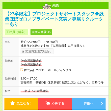
未読
【27卒限定】プロジェクトサポートスタッフ◆残
業ほぼゼロ／プライベート充実／専属リクルータ
ーあり
正社員（新卒）
職種未経験OK
月給223,690円～279,200円
給与
残業代1分単位で支給 【試用期間】試用期間なし
交通費別途支給あり
神奈川県鎌倉市
勤務地
神奈川県鎌倉市
株式会社コプロ・ホールディングス
8:00～17:00
勤務時間
実働時間：8時間/日 休憩1時間 残業はほとんどなく、定時で帰れ
る日が多い働き方です。 毎日の業務は進捗管理や事務が中心な
ので、 「今日やるべき仕事」が終われば、自然と区切りをつけ
10名以上の大量募集
特徴
やすいのが特長。 突発的な対応も少なく、無理をさせない働き
方を大切にしています。
気になる！
応募する
詳細へ