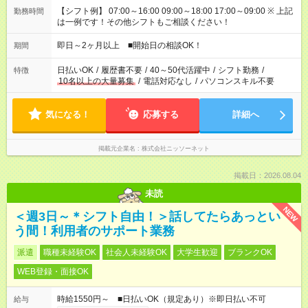
【シフト例】 07:00～16:00 09:00～18:00 17:00～09:00 ※ 上記
勤務時間
は一例です！その他シフトもご相談ください！
即日～2ヶ月以上 ■開始日の相談OK！
期間
日払いOK
/
履歴書不要
/
40～50代活躍中
/
シフト勤務
/
特徴
10名以上の大量募集
/
電話対応なし
/
パソコンスキル不要
気になる！
応募する
詳細へ
掲載元企業名
株式会社ニッソーネット
掲載日：2026.08.04
未読
NEW
＜週3日～＊シフト自由！＞話してたらあっとい
う間！利用者のサポート業務
派遣
職種未経験OK
社会人未経験OK
大学生歓迎
ブランクOK
WEB登録・面接OK
時給1550円～ ■日払いOK（規定あり）※即日払い不可
給与