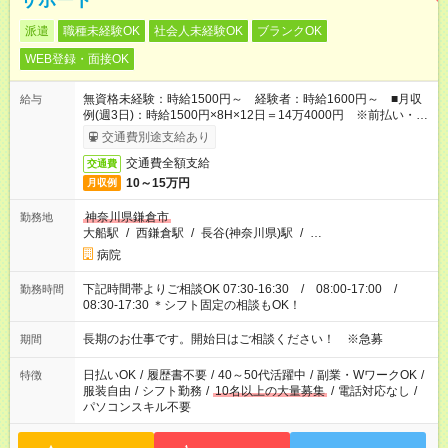
サポート
派遣
職種未経験OK
社会人未経験OK
ブランクOK
WEB登録・面接OK
無資格未経験：時給1500円～ 経験者：時給1600円～ ■月収
給与
例(週3日)：時給1500円×8H×12日＝14万4000円 ※前払い・日
払い・週払いOK
交通費別途支給あり
交通費全額支給
交通費
10～15万円
月収例
神奈川県鎌倉市
勤務地
大船駅
/
西鎌倉駅
/
長谷(神奈川県)駅
/
…
病院
下記時間帯よりご相談OK 07:30-16:30 / 08:00-17:00 /
勤務時間
08:30-17:30 ＊シフト固定の相談もOK！
長期のお仕事です。開始日はご相談ください！ ※急募
期間
日払いOK
/
履歴書不要
/
40～50代活躍中
/
副業・WワークOK
/
特徴
服装自由
/
シフト勤務
/
10名以上の大量募集
/
電話対応なし
/
パソコンスキル不要