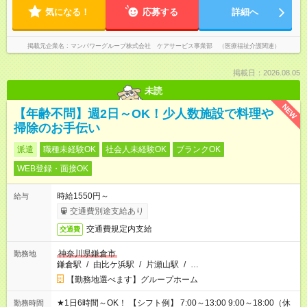
気になる！
応募する
詳細へ
掲載元企業名
マンパワーグループ株式会社 ケアサービス事業部 （医療福祉介護関連）
掲載日：2026.08.05
未読
NEW
【年齢不問】週2日～OK！少人数施設で料理や
掃除のお手伝い
派遣
職種未経験OK
社会人未経験OK
ブランクOK
WEB登録・面接OK
時給1550円～
給与
交通費別途支給あり
交通費規定内支給
交通費
神奈川県鎌倉市
勤務地
鎌倉駅
/
由比ケ浜駅
/
片瀬山駅
/
…
【勤務地選べます】グループホーム
★1日6時間～OK！ 【シフト例】 7:00～13:00 9:00～18:00（休
勤務時間