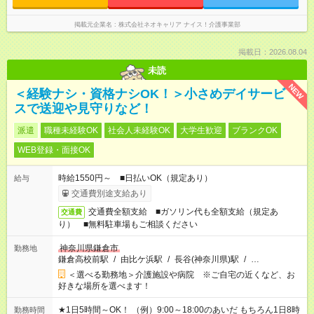
掲載元企業名
株式会社ネオキャリア ナイス！介護事業部
掲載日：2026.08.04
未読
NEW
＜経験ナシ・資格ナシOK！＞小さめデイサービ
スで送迎や見守りなど！
派遣
職種未経験OK
社会人未経験OK
大学生歓迎
ブランクOK
WEB登録・面接OK
時給1550円～ ■日払いOK（規定あり）
給与
交通費別途支給あり
交通費全額支給 ■ガソリン代も全額支給（規定あ
交通費
り） ■無料駐車場もご相談ください
神奈川県鎌倉市
勤務地
鎌倉高校前駅
/
由比ケ浜駅
/
長谷(神奈川県)駅
/
…
＜選べる勤務地＞介護施設や病院 ※ご自宅の近くなど、お
好きな場所を選べます！
★1日5時間～OK！ （例）9:00～18:00のあいだ もちろん1日8時
勤務時間