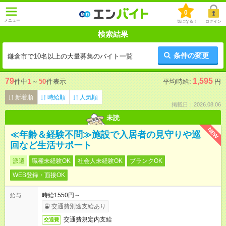
0
メニュー
気になる！
ログイン
検索結果
条件の変更
鎌倉市で10名以上の大量募集のバイト一覧
79
1,595
件中
1
～
50
件表示
平均時給:
円
新着順
時給順
人気順
掲載日：2026.08.06
未読
NEW
≪年齢＆経験不問≫施設で入居者の見守りや巡
回など生活サポート
派遣
職種未経験OK
社会人未経験OK
ブランクOK
WEB登録・面接OK
時給1550円～
給与
交通費別途支給あり
交通費規定内支給
交通費