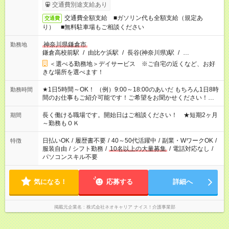
交通費別途支給あり
交通費全額支給 ■ガソリン代も全額支給（規定あ
交通費
り） ■無料駐車場もご相談ください
神奈川県鎌倉市
勤務地
鎌倉高校前駅
/
由比ケ浜駅
/
長谷(神奈川県)駅
/
…
＜選べる勤務地＞デイサービス ※ご自宅の近くなど、お好
きな場所を選べます！
★1日5時間～OK！ （例）9:00～18:00のあいだ もちろん1日8時
勤務時間
間のお仕事もご紹介可能です！ご希望をお聞かせください！★家
庭の都合でお休みが必要な場合も遠慮なくご相談ください。 ※
週最低15時間以上の勤務が必要です
長く働ける職場です。開始日はご相談ください！ ★短期2ヶ月
期間
～勤務もＯＫ
日払いOK
/
履歴書不要
/
40～50代活躍中
/
副業・WワークOK
/
特徴
服装自由
/
シフト勤務
/
10名以上の大量募集
/
電話対応なし
/
パソコンスキル不要
気になる！
応募する
詳細へ
掲載元企業名
株式会社ネオキャリア ナイス！介護事業部