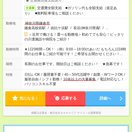
交通費別途支給あり
交通費全額支給 ■ガソリン代も全額支給（規定あ
交通費
り） ■無料駐車場もご相談ください
神奈川県鎌倉市
勤務地
鎌倉高校前駅
/
由比ケ浜駅
/
長谷(神奈川県)駅
/
…
＜近所で働ける！選べる勤務地＞初めてでも安心！ピッタリ
の介護施設や病院をご紹介！
★1日5時間～OK！ （例）9:00～18:00のあいだ もちろん1日8時
勤務時間
間のお仕事もご紹介可能です！ご希望をお聞かせください！★家
庭の都合でお休みが必要な場合も遠慮なくご相談ください。 ※
週最低15時間以上の勤務が必要です
長期のお仕事です。開始日はご相談ください！ ★急募です！
期間
日払いOK
/
履歴書不要
/
40～50代活躍中
/
副業・WワークOK
/
特徴
服装自由
/
シフト勤務
/
10名以上の大量募集
/
電話対応なし
/
パソコンスキル不要
気になる！
応募する
詳細へ
掲載元企業名
株式会社ネオキャリア ナイス！介護事業部