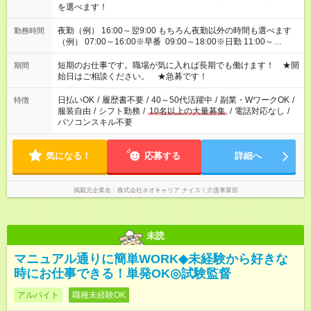
を選べます！
夜勤（例） 16:00～翌9:00 もちろん夜勤以外の時間も選べます
勤務時間
（例） 07:00～16:00※早番 09:00～18:00※日勤 11:00～
20:00※遅番 ※時間は、固定・選べる施設もあるので、ご希望が
あれば調整できます！ ※シフト制。勤務地により実働時間が異
短期のお仕事です。職場が気に入れば長期でも働けます！ ★開
期間
なります。★家庭の都合でお休みが必要な場合も遠慮なくご相談
始日はご相談ください。 ★急募です！
ください。
日払いOK
/
履歴書不要
/
40～50代活躍中
/
副業・WワークOK
/
特徴
服装自由
/
シフト勤務
/
10名以上の大量募集
/
電話対応なし
/
パソコンスキル不要
気になる！
応募する
詳細へ
掲載元企業名
株式会社ネオキャリア ナイス！介護事業部
未読
マニュアル通りに簡単WORK◆未経験から好きな
時にお仕事できる！単発OK◎試験監督
アルバイト
職種未経験OK