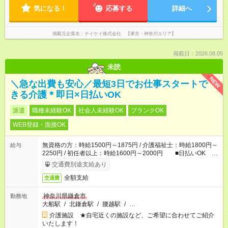
気になる！
応募する
詳細へ
掲載元企業名
テイケイ株式会社 【東京・神奈川エリア】
掲載日：2026.08.05
未読
NEW
＼急な出費も安心／最短3日でお仕事スタートで
きる介護＊即日×日払いOK
派遣
職種未経験OK
社会人未経験OK
ブランクOK
WEB登録・面接OK
無資格の方：時給1500円～1875円 / 介護福祉士：時給1800円～
給与
2250円 / 初任者以上：時給1600円～2000円 ■日払いOK ■
日収例：1万2000円（時給1500円×8h）
交通費別途支給あり
全額支給
交通費
神奈川県鎌倉市
勤務地
大船駅
/
北鎌倉駅
/
腰越駅
/
…
介護施設 ★自宅近くの施設など、ご希望に合わせてご紹介
いたします！