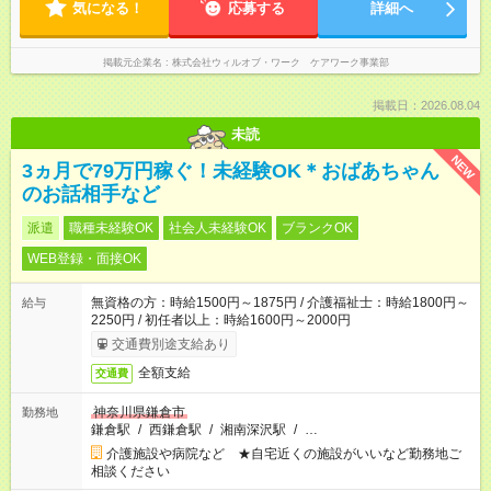
気になる！
応募する
詳細へ
掲載元企業名
株式会社ウィルオブ・ワーク ケアワーク事業部
掲載日：2026.08.04
未読
NEW
3ヵ月で79万円稼ぐ！未経験OK＊おばあちゃん
のお話相手など
派遣
職種未経験OK
社会人未経験OK
ブランクOK
WEB登録・面接OK
無資格の方：時給1500円～1875円 / 介護福祉士：時給1800円～
給与
2250円 / 初任者以上：時給1600円～2000円
交通費別途支給あり
全額支給
交通費
神奈川県鎌倉市
勤務地
鎌倉駅
/
西鎌倉駅
/
湘南深沢駅
/
…
介護施設や病院など ★自宅近くの施設がいいなど勤務地ご
相談ください