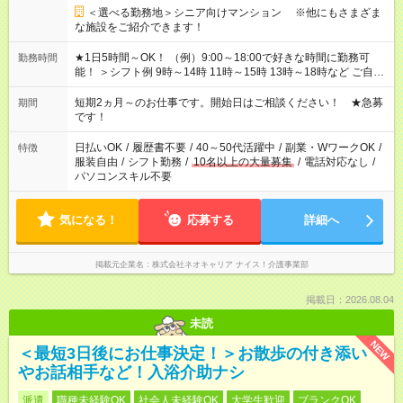
＜選べる勤務地＞シニア向けマンション ※他にもさまざま
な施設をご紹介できます！
★1日5時間～OK！ （例）9:00～18:00で好きな時間に勤務可
勤務時間
能！ ＞シフト例 9時～14時 11時～15時 13時～18時など ご自身
のご都合に合わせて勤務時間をご相談ください！ ★家庭の都合
でお休みや時間の調整が必要な場合も遠慮なくご相談くださ
短期2ヵ月～のお仕事です。開始日はご相談ください！ ★急募
期間
い。
です！
日払いOK
/
履歴書不要
/
40～50代活躍中
/
副業・WワークOK
/
特徴
服装自由
/
シフト勤務
/
10名以上の大量募集
/
電話対応なし
/
パソコンスキル不要
気になる！
応募する
詳細へ
掲載元企業名
株式会社ネオキャリア ナイス！介護事業部
掲載日：2026.08.04
未読
NEW
＜最短3日後にお仕事決定！＞お散歩の付き添い
やお話相手など！入浴介助ナシ
派遣
職種未経験OK
社会人未経験OK
大学生歓迎
ブランクOK