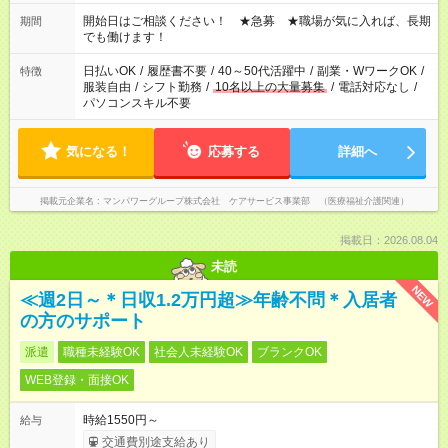
場合、他のお仕事と合わせ週40時間超の就業はご案内できませ
ん ※法令に基づき、週20時間以上勤務は社会保険への加入対象
開始日はご相談ください！ ★急募 ★職場が気に入れば、長期
期間
となります ※労働者派遣法（日雇い派遣の原則禁止）により、
でも働けます！
短時間・短期間の就業はご案内が難しい場合があります
日払いOK
/
履歴書不要
/
40～50代活躍中
/
副業・WワークOK
/
特徴
服装自由
/
シフト勤務
/
10名以上の大量募集
/
電話対応なし
/
パソコンスキル不要
気になる！
応募する
詳細へ
掲載元企業名
マンパワーグループ株式会社 ケアサービス事業部 （医療福祉介護関連）
掲載日：2026.08.04
未読
NEW
≪週2日～＊日収1.2万円超≫年齢不問＊入居者
の方のサポート
派遣
職種未経験OK
社会人未経験OK
ブランクOK
WEB登録・面接OK
時給1550円～
給与
交通費別途支給あり