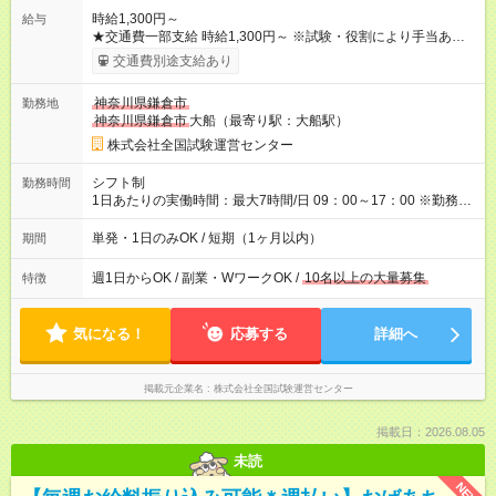
時給1,300円～
給与
★交通費一部支給 時給1,300円～ ※試験・役割により手当あり ※
勤務回数により昇給あり 【即給（前払い）オプションあり！】
交通費別途支給あり
希望される場合、勤務から1週間ほどで給与の一部を受け取れま
す。 ※手数料418円がかかります。 【過去試験日の収入例】 ・
神奈川県鎌倉市
勤務地
河合塾模擬試験 8:30～17:30（休憩1時間） 時給1,300円×8時間
神奈川県鎌倉市
大船（最寄り駅：大船駅）
＝日収10,400円＋交通費 ※当日の役割により時給＋100円の場
合あり ・国家試験 7:00～13:30（休憩なし） 時給1,300円（役
株式会社全国試験運営センター
割手当＋100円）×6時間＝日収8,400円＋交通費 【試用期間】試
用期間なし
シフト制
勤務時間
1日あたりの実働時間：最大7時間/日 09：00～17：00 ※勤務時
間は 試験により異なります。
単発・1日のみOK / 短期（1ヶ月以内）
期間
週1日からOK / 副業・WワークOK /
10名以上の大量募集
特徴
気になる！
応募する
詳細へ
掲載元企業名
株式会社全国試験運営センター
掲載日：2026.08.05
未読
NEW