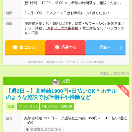
憩1時間） 12:00～18:00 ※ご希望の時間帯をご相談ください。
※日勤、夜勤のみ、変則的な勤務等も相談OK！
2ヶ月～OK ※スタート日はお気軽にご相談ください！
期間
履歴書不要
/
40～50代活躍中
/
副業・WワークOK
/
服装自由
/
特徴
シフト勤務
/
10名以上の大量募集
/
電話対応なし
/
パソコンス
キル不要
気になる！
応募する
詳細へ
掲載元企業名
株式会社スタッフサービス メディカル事業本部
掲載日：2026.08.05
未読
NEW
【週2日～】高時給1900円×日払いOK＊ホテル
のような施設でお話相手や掃除など
派遣
ブランクOK
WEB登録・面接OK
経験者時給1900円～ 介護福祉士時給1950円～ ★日払い/週払
給与
いOK
交通費別途支給あり