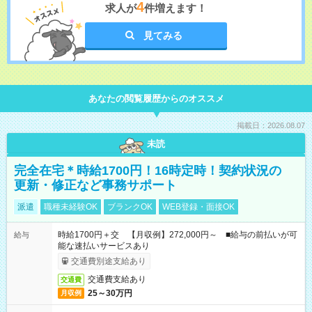
4
求人が
件増えます！
見てみる
あなたの閲覧履歴からのオススメ
掲載日：2026.08.07
未読
完全在宅＊時給1700円！16時定時！契約状況の
更新・修正など事務サポート
派遣
職種未経験OK
ブランクOK
WEB登録・面接OK
時給1700円＋交 【月収例】272,000円～ ■給与の前払いが可
給与
能な速払いサービスあり
交通費別途支給あり
交通費支給あり
交通費
25～30万円
月収例