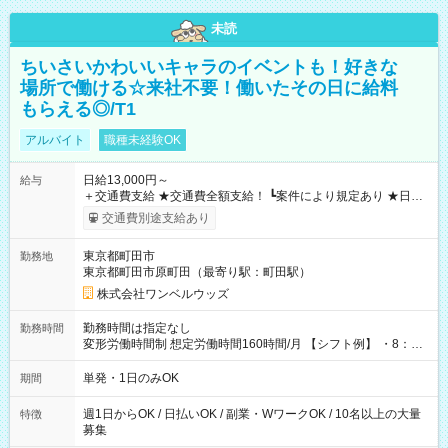
未読
ちいさいかわいいキャラのイベントも！好きな
場所で働ける☆来社不要！働いたその日に給料
もらえる◎/T1
アルバイト
職種未経験OK
日給13,000円～
給与
＋交通費支給 ★交通費全額支給！ ┗案件により規定あり ★日払
いOK！（規定あり） ┗働いたその日に現金GET♪ お仕事後はコ
交通費別途支給あり
ンビニATMから 日払い分を引き落とせます！ 【試用期間】試
用期間なし
東京都町田市
勤務地
東京都町田市原町田（最寄り駅：町田駅）
株式会社ワンベルウッズ
勤務時間は指定なし
勤務時間
変形労働時間制 想定労働時間160時間/月 【シフト例】 ・8：00
～21：00
単発・1日のみOK
期間
週1日からOK / 日払いOK / 副業・WワークOK / 10名以上の大量
特徴
募集