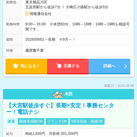
東京都品川区
勤務地
五反田駅から徒歩7分
/
大崎広小路駅から徒歩5分
情報通信会社
9:00～16:00 ※休憩60分。10時～18時・10時～19時も相談可
勤務時間
能です。
2026/09/01～長期 ※9月～！
期間
履歴書不要
特徴
気になる！
応募する
詳細へ
掲載日：2026.08.06
未読
【大宮駅徒歩すぐ】長期×安定！事務センタ
ー！電話ナシ
派遣
職種未経験OK
ブランクOK
WEB登録・面接OK
時給1300円 月収例 201,500円
給与