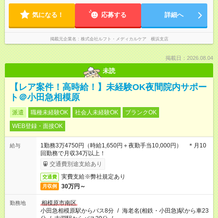
気になる！
応募する
詳細へ
掲載元企業名
株式会社ルフト・メディカルケア 横浜支店
掲載日：2026.08.04
未読
【レア案件！高時給！】未経験OK夜間院内サポー
ト＠小田急相模原
派遣
職種未経験OK
社会人未経験OK
ブランクOK
WEB登録・面接OK
1勤務3万4750円（時給1,650円＋夜勤手当10,000円） ＊月10
給与
回勤務で月収34万以上！
交通費別途支給あり
実費支給※弊社規定あり
交通費
30万円～
月収例
相模原市南区
勤務地
小田急相模原駅からバス8分
/
海老名(相鉄・小田急)駅から車23