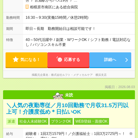
分
/
古淵駅からバス29分
/
…
相模原市南区にある総合病院
16:30～9:30(実働15時間／休憩2時間)
勤務時間
即日～長期 勤務開始日は相談可能です！
期間
40～50代活躍中
/
副業・WワークOK
/
シフト勤務
/
電話対応な
特徴
し
/
パソコンスキル不要
気になる！
応募する
詳細へ
掲載元企業名
株式会社ルフト・メディカルケア 横浜支店
掲載日：2026.08.03
未読
＼人気の夜勤専従／月10回勤務で月収31.5万円以
上可！介護度低め＊日払いOK
派遣
社会人未経験OK
ブランクOK
WEB登録・面接OK
経験者：1回3万1579円！／介護福祉士：1回3万2725円～！ ※
給与