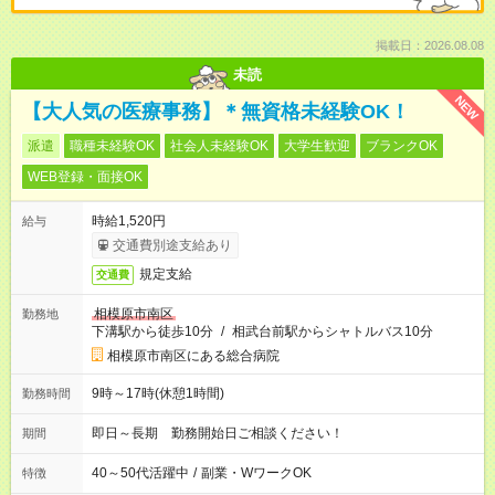
掲載日：2026.08.08
未読
NEW
【大人気の医療事務】＊無資格未経験OK！
派遣
職種未経験OK
社会人未経験OK
大学生歓迎
ブランクOK
WEB登録・面接OK
時給1,520円
給与
交通費別途支給あり
規定支給
交通費
相模原市南区
勤務地
下溝駅から徒歩10分
/
相武台前駅からシャトルバス10分
相模原市南区にある総合病院
9時～17時(休憩1時間)
勤務時間
即日～長期 勤務開始日ご相談ください！
期間
40～50代活躍中
/
副業・WワークOK
特徴