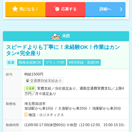
気になる！
応募する
詳細へ
未読
スピードよりも丁寧に！未経験OK！作業はカン
タン×完全座り
派遣
職種未経験OK
ブランクOK
WEB登録・面接OK
時給1500円
給与
交通費別途支給あり
実費支給／当社規定あり。通勤交通費実費支払／上限4
交通費
万円／月※規定あり
埼玉県加須市
勤務地
加須駅から車10分
/
久喜駅から車20分
/
鴻巣駅から車20分
物流・ロジスティクス
(1)09:00-17:00(休憩60分) ※休憩（12:00-12:50、15:00-15:10）
勤務時間