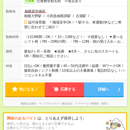
交通費全額支給 ※規定あり
交通費
相模原市南区
勤務地
相模大野駅
/
小田急相模原駅
/
古淵駅
/
…
認可保育園 ＊職場見学OK！＊駅チカ、車通勤OKなどご希
望に合わせてご紹介！
〈1日3時間～OK！＊10～13時など！〉 ※残業なし！ ▼選べる
勤務時間
シフト例（7時～20時の間） ・7時～12時：朝の受け入れ～お昼
の準備 ・10時～13時：園児の見守り～お昼の補助 ・9時～16
時：帰りの会まで！子供の成長を見守る ・15時～20時：夜のお
最短2ヶ月～長期 ★急募 ★8月～、さらに先のスタートも
期間
迎えサポート
OK！開始日ご相談ください。
日払いOK
/
履歴書不要
/
40～50代活躍中
/
副業・WワークOK
/
特徴
服装自由
/
シフト勤務
/
10名以上の大量募集
/
電話対応なし
/
パ
ソコンスキル不要
気になる！
応募する
詳細へ
掲載元企業名
マンパワーグループ株式会社 ケアサービス事業部（保育）
興味のあるバイト
は、とりあえず保存しよう♪
保存した求人は、後からまとめて応募できるよ。
企業からアプローチが届くことも！