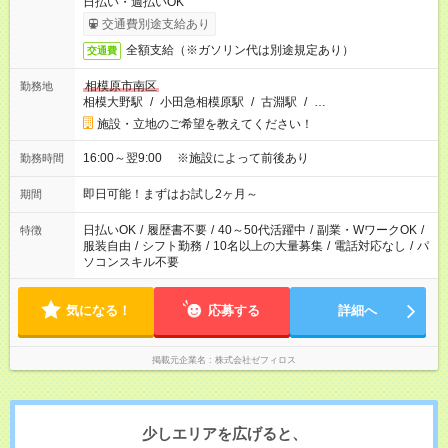
日払い・週払いOK
交通費別途支給あり
全額支給（※ガソリン代は別途規定あり）
交通費
相模原市南区
勤務地
相模大野駅
/
小田急相模原駅
/
古淵駅
/
…
施設・立地のご希望を教えてください！
16:00～翌9:00 ※施設によって前後あり
勤務時間
即日可能！まずはお試し2ヶ月～
期間
日払いOK
/
履歴書不要
/
40～50代活躍中
/
副業・WワークOK
/
特徴
服装自由
/
シフト勤務
/
10名以上の大量募集
/
電話対応なし
/
パ
ソコンスキル不要
気になる！
応募する
詳細へ
掲載元企業名
株式会社ゼフィロス
少しエリアを広げると、