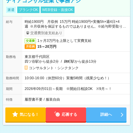
ディアコンサル企業で事務アシ
派遣
ブランクOK
WEB登録・面接OK
時給1900円 月収例 15万円 時給1900円×実働5h×週4日×4
給与
週 ※月収例を保証するものではありません。※給与即受取りサ
ービス利用可（利用条件有）
交通費別途支給あり
1ヶ月3万円を上限として実費支給
交通費
15～20万円
月収例
東京都千代田区
勤務地
四ツ谷駅から徒歩2分
/
麹町駅から徒歩13分
コンサルタント・シンクタンク
10:00-16:00（休憩60分）実働5時間（残業少なめ！）
勤務時間
2026年09月01日～長期 ※開始日相談OK ※9月～！
期間
履歴書不要
/
服装自由
特徴
気になる！
応募する
詳細へ