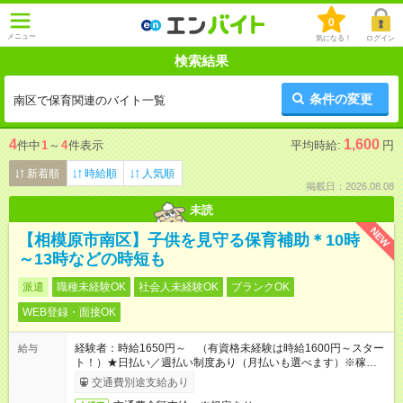
0
メニュー
気になる！
ログイン
検索結果
条件の変更
南区で保育関連のバイト一覧
4
1,600
件中
1
～
4
件表示
平均時給:
円
新着順
時給順
人気順
掲載日：2026.08.08
未読
NEW
【相模原市南区】子供を見守る保育補助＊10時
～13時などの時短も
派遣
職種未経験OK
社会人未経験OK
ブランクOK
WEB登録・面接OK
経験者：時給1650円～ （有資格未経験は時給1600円～スター
給与
ト！）★日払い／週払い制度あり（月払いも選べます）※稼働開
始時は手続き完了次第のお支払いとなります★フルタイムできる
交通費別途支給あり
方は100円アップ！