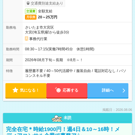
交通費別途支給あり
全額支給
交通費
20～25万円
月収例
さいたま市大宮区
勤務地
大宮(埼玉県)駅から徒歩3分
事務代行業
08:30～17:15(実働7時間45分 休憩1時間)
勤務時間
2026年08月下旬～長期 ※8月～！
期間
履歴書不要
/
40～50代活躍中
/
服装自由
/
電話対応なし
/
パソ
特徴
コンスキル不要
気になる！
応募する
詳細へ
掲載日：2026.08.06
未読
完全在宅＊時給1900円！週4日＆10～16時！メ