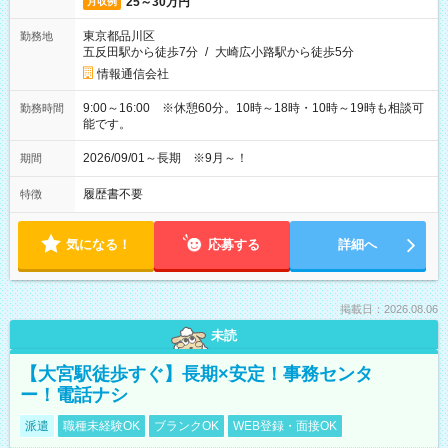
25～30万円
月収例
東京都品川区
勤務地
五反田駅から徒歩7分
/
大崎広小路駅から徒歩5分
情報通信会社
9:00～16:00 ※休憩60分。10時～18時・10時～19時も相談可
勤務時間
能です。
2026/09/01～長期 ※9月～！
期間
履歴書不要
特徴
気になる！
応募する
詳細へ
掲載日：2026.08.06
未読
【大宮駅徒歩すぐ】長期×安定！事務センタ
ー！電話ナシ
派遣
職種未経験OK
ブランクOK
WEB登録・面接OK