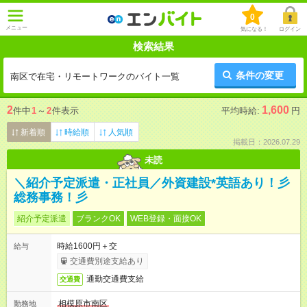
0
メニュー
気になる！
ログイン
検索結果
条件の変更
南区で在宅・リモートワークのバイト一覧
2
1,600
件中
1
～
2
件表示
平均時給:
円
新着順
時給順
人気順
掲載日：2026.07.29
未読
＼紹介予定派遣・正社員／外資建設*英語あり！彡
総務事務！彡
紹介予定派遣
ブランクOK
WEB登録・面接OK
時給1600円＋交
給与
交通費別途支給あり
通勤交通費支給
交通費
相模原市南区
勤務地