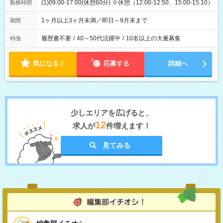
(1)09:00-17:00(休憩60分) ※休憩（12:00-12:50、15:00-15:10）
勤務時間
1ヶ月以上3ヶ月未満／即日～9月末まで
期間
履歴書不要
/
40～50代活躍中
/
10名以上の大量募集
特徴
気になる！
応募する
詳細へ
少しエリアを広げると、
12
求人が
件増えます！
見てみる