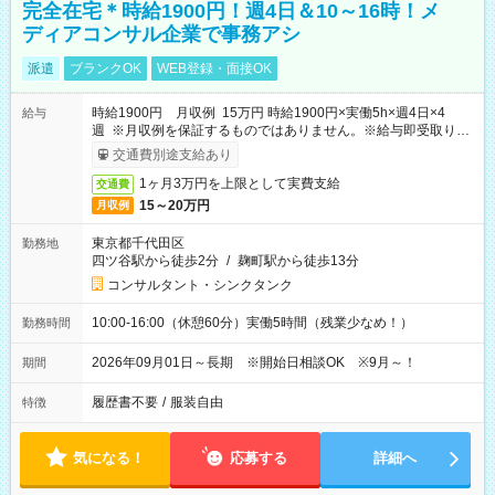
完全在宅＊時給1900円！週4日＆10～16時！メ
ディアコンサル企業で事務アシ
派遣
ブランクOK
WEB登録・面接OK
時給1900円 月収例 15万円 時給1900円×実働5h×週4日×4
給与
週 ※月収例を保証するものではありません。※給与即受取りサ
ービス利用可（利用条件有）
交通費別途支給あり
1ヶ月3万円を上限として実費支給
交通費
15～20万円
月収例
東京都千代田区
勤務地
四ツ谷駅から徒歩2分
/
麹町駅から徒歩13分
コンサルタント・シンクタンク
10:00-16:00（休憩60分）実働5時間（残業少なめ！）
勤務時間
2026年09月01日～長期 ※開始日相談OK ※9月～！
期間
履歴書不要
/
服装自由
特徴
気になる！
応募する
詳細へ