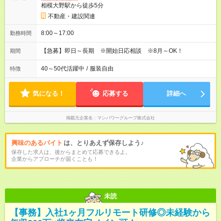
相模大野駅から徒歩5分
不動産・建設関連
8:00～17:00
勤務時間
【急募】即日～長期 ※開始日応相談 ※8月～OK！
期間
40～50代活躍中
/
服装自由
特徴
気になる！
応募する
詳細へ
掲載元企業名
マンパワーグループ株式会社
興味のあるバイト
は、とりあえず保存しよう♪
保存した求人は、後からまとめて応募できるよ。
企業からアプローチが届くことも！
未読
【事務】入社1ヶ月フルリモート研修◎未経験から