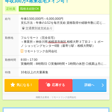
年収300万×将来在宅メイン可！
正社員
職種未経験OK
年俸3,500,000円～6,000,000円
給与
支払方法：年俸の1/12を毎月支給 資格取得や経験年数に応じ
て、給与は上がっていきます。 自分の頑張りが給与に反映され
交通費別途支給あり
ます。 【試用期間】試用期間なし
フルリモート（完全在宅）
勤務地
＜事業所＞神奈川県
相模原市南区
相模大野３丁目２－１ ボー
ノ ショッピングセンター6階（最寄り駅：相模大野駅）
リモートリンク合同会社
8:00～17:00
勤務時間
実働時間：8時間/日 ◎実働8時間 + 1時間の休憩 ◎残業は月に
15h以内です ◎8:00-17:00もしくは9:00-18:00で働いていただき
ます。
10名以上の大量募集
特徴
気になる！
応募する
詳細へ
掲載元企業名
リモートリンク合同会社