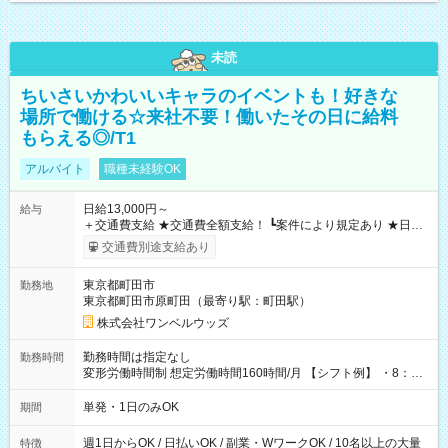
未読
ちいさいかわいいキャラのイベントも！好きな
場所で働ける☆来社不要！働いたその日に給料
もらえる◎/T1
アルバイト
職種未経験OK
日給13,000円～
給与
＋交通費支給 ★交通費全額支給！ ┗案件により規定あり ★日払
いOK！（規定あり） ┗働いたその日に現金GET♪ お仕事後はコ
交通費別途支給あり
ンビニATMから 日払い分を引き落とせます！ 【試用期間】試
用期間なし
東京都町田市
勤務地
東京都町田市原町田（最寄り駅：町田駅）
株式会社ワンベルウッズ
勤務時間は指定なし
勤務時間
変形労働時間制 想定労働時間160時間/月 【シフト例】 ・8：00
～21：00
単発・1日のみOK
期間
週1日からOK / 日払いOK / 副業・WワークOK / 10名以上の大量
特徴