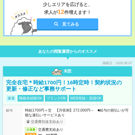
少しエリアを広げると、
12
求人が
件増えます！
見てみる
あなたの閲覧履歴からのオススメ
掲載日：2026.08.07
未読
完全在宅＊時給1700円！16時定時！契約状況の
更新・修正など事務サポート
派遣
職種未経験OK
ブランクOK
WEB登録・面接OK
時給1700円＋交 【月収例】272,000円～ ■給与の前払いが可
給与
能な速払いサービスあり
交通費別途支給あり
交通費支給あり
交通費