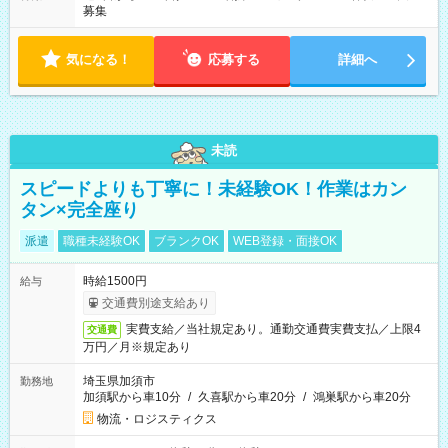
募集
気になる！
応募する
詳細へ
未読
スピードよりも丁寧に！未経験OK！作業はカン
タン×完全座り
派遣
職種未経験OK
ブランクOK
WEB登録・面接OK
時給1500円
給与
交通費別途支給あり
実費支給／当社規定あり。通勤交通費実費支払／上限4
交通費
万円／月※規定あり
埼玉県加須市
勤務地
加須駅から車10分
/
久喜駅から車20分
/
鴻巣駅から車20分
物流・ロジスティクス