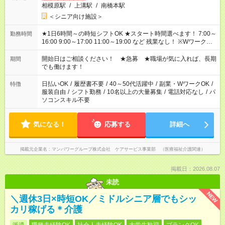
相模原駅
/
上溝駅
/
南橋本駅
＜シニア向け施設＞
★1日6時間～の時短シフトOK ★スタート時間選べます！ 7:00～
勤務時間
16:00 9:00～17:00 11:00～19:00 など 残業なし！ ※Wワークの
場合、他のお仕事と合わせ週40時間超の就業はご案内できませ
ん ※法令に基づき、週20時間以上勤務は社会保険への加入対象
開始日はご相談ください！ ★急募 ★職場が気に入れば、長期
期間
となります ※労働者派遣法（日雇い派遣の原則禁止）により、
でも働けます！
短時間・短期間の就業はご案内が難しい場合があります
日払いOK
/
履歴書不要
/
40～50代活躍中
/
副業・WワークOK
/
特徴
服装自由
/
シフト勤務
/
10名以上の大量募集
/
電話対応なし
/
パ
ソコンスキル不要
気になる！
応募する
詳細へ
掲載元企業名
マンパワーグループ株式会社 ケアサービス事業部 （医療福祉介護関連）
掲載日：2026.08.07
未読
NEW
＼週休3日×時短OK／ミドルシニア層でもシッ
カリ稼げる＊介護