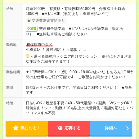
時給1600円 有資格・有経験時給1800円 介護福祉士時給
給与
1850円 ■日払いOK（規定あり）※即日払い不可
交通費別途支給あり
交通費全額支給 ■ガソリン代も全額支給（規定あ
交通費
り） ■無料駐車場もご相談ください
相模原市中央区
勤務地
相模原駅
/
淵野辺駅
/
上溝駅
/
…
＜選べる勤務地＞シニア向けマンション ※他にもさまざま
な施設をご紹介できます！
★1日5時間～OK！ （例）9:00～18:00のあいだ もちろん1日8時
勤務時間
間のお仕事もご紹介可能です！ご希望をお聞かせください！★家
庭の都合でお休みが必要な場合も遠慮なくご相談ください。 ※
週最低15時間以上の勤務が必要です
短期2ヵ月～のお仕事です。開始日はご相談ください！ ★急募
期間
です！
日払いOK
/
履歴書不要
/
40～50代活躍中
/
副業・WワークOK
/
特徴
服装自由
/
シフト勤務
/
10名以上の大量募集
/
電話対応なし
/
パ
ソコンスキル不要
気になる！
応募する
詳細へ