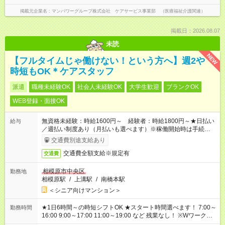
掲載元企業名
マンパワーグループ株式会社 ケアサービス事業部 （医療福祉介護関連）
掲載日：2026.08.07
未読
NEW
【フルタイムじゃ働けない！という方へ】週2や
時短もOK＊ケアスタッフ
派遣
職種未経験OK
社会人未経験OK
大学生歓迎
ブランクOK
WEB登録・面接OK
無資格未経験：時給1600円～ 経験者：時給1800円～★日払い
給与
／週払い制度あり（月払いも選べます）※稼働開始時は手続き完
了次第のお支払いとなります。
交通費別途支給あり
交通費全額支給※規定有
交通費
相模原市中央区
勤務地
相模原駅
/
上溝駅
/
南橋本駅
＜シニア向けマンション＞
★1日6時間～の時短シフトOK ★スタート時間選べます！ 7:00～
勤務時間
16:00 9:00～17:00 11:00～19:00 など 残業なし！ ※Wワークの
場合、他のお仕事と合わせ週40時間超の就業はご案内できませ