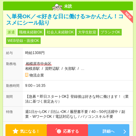
未読
NEW
＼単発OK／≪好きな日に働ける≫かんたん！コ
スメにシール貼り
派遣
職種未経験OK
社会人未経験OK
大学生歓迎
ブランクOK
WEB登録・面接OK
時給1308円
給与
相模原市中央区
勤務地
相模原駅
/
淵野辺駅
/
矢部駅
/
…
物流企業
9:00～16:35
勤務時間
【急募＊即日スタートOK】登録後は好きな時に働けます！（業
期間
法に基づく規定あり）
週1日からOK
/
日払いOK
/
履歴書不要
/
40～50代活躍中
/
副
特徴
業・WワークOK
/
電話対応なし
/
パソコンスキル不要
気になる！
応募する
詳細へ