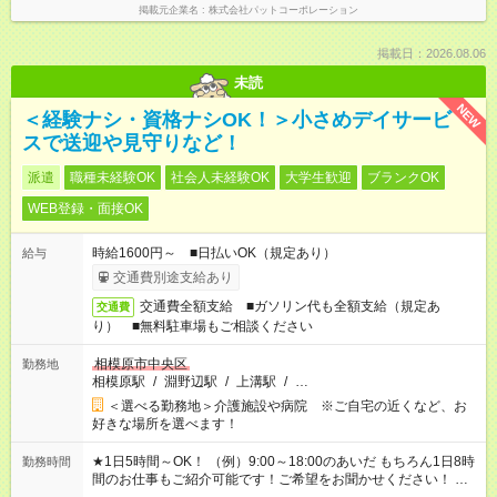
掲載元企業名
株式会社パットコーポレーション
掲載日：2026.08.06
未読
NEW
＜経験ナシ・資格ナシOK！＞小さめデイサービ
スで送迎や見守りなど！
派遣
職種未経験OK
社会人未経験OK
大学生歓迎
ブランクOK
WEB登録・面接OK
時給1600円～ ■日払いOK（規定あり）
給与
交通費別途支給あり
交通費全額支給 ■ガソリン代も全額支給（規定あ
交通費
り） ■無料駐車場もご相談ください
相模原市中央区
勤務地
相模原駅
/
淵野辺駅
/
上溝駅
/
…
＜選べる勤務地＞介護施設や病院 ※ご自宅の近くなど、お
好きな場所を選べます！
★1日5時間～OK！ （例）9:00～18:00のあいだ もちろん1日8時
勤務時間
間のお仕事もご紹介可能です！ご希望をお聞かせください！ ★