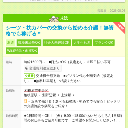
掲載日：2026.08.06
未読
NEW
シーツ・枕カバーの交換から始める介護！無資
格でも稼げる＊
派遣
職種未経験OK
社会人未経験OK
大学生歓迎
ブランクOK
WEB登録・面接OK
時給1600円～ ■日払いOK（規定あり）※即日払い不可
給与
交通費別途支給あり
交通費全額支給 ■ガソリン代も全額支給（規定あ
交通費
り） ■無料駐車場もご相談ください
相模原市中央区
勤務地
相模原駅
/
淵野辺駅
/
上溝駅
/
…
＜近所で働ける！選べる勤務地＞初めてでも安心！ピッタリ
の介護施設や病院をご紹介！
★1日5時間～OK！ （例）9:00～18:00のあいだ もちろん1日8時
勤務時間
間のお仕事もご紹介可能です！ご希望をお聞かせください！★家
庭の都合でお休みが必要な場合も遠慮なくご相談ください。 ※