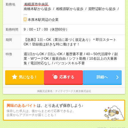
相模原市中央区
勤務地
南橋本駅から徒歩
/
相模原駅から徒歩
/
淵野辺駅から徒歩
/
…
本厚木駅周辺の企業
9：00～17：00（休憩60分）
勤務時間
【急募】1日～OK（業法に基づく規定あり）＊即日スタート
期間
OK！登録後は好きな時に働けます！
週1日からOK
/
日払いOK
/
履歴書不要
/
40～50代活躍中
/
副
特徴
業・WワークOK
/
服装自由
/
シフト勤務
/
10名以上の大量募
集
/
電話対応なし
/
パソコンスキル不要
気になる！
応募する
詳細へ
掲載元企業名
テイケイワークス東京株式会社
興味のあるバイト
は、とりあえず保存しよう♪
保存した求人は、後からまとめて応募できるよ。
企業からアプローチが届くことも！