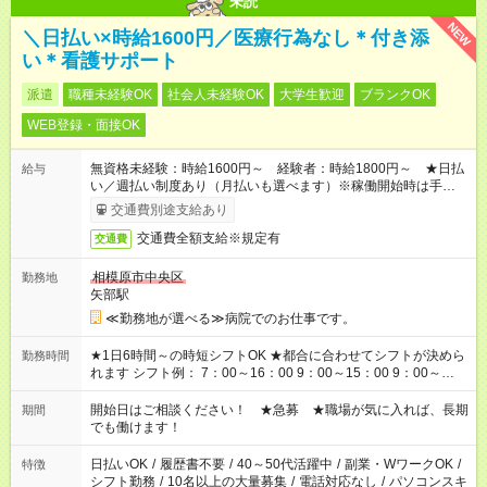
未読
NEW
＼日払い×時給1600円／医療行為なし＊付き添
い＊看護サポート
派遣
職種未経験OK
社会人未経験OK
大学生歓迎
ブランクOK
WEB登録・面接OK
無資格未経験：時給1600円～ 経験者：時給1800円～ ★日払
給与
い／週払い制度あり（月払いも選べます）※稼働開始時は手続き
完了次第のお支払いとなります。
交通費別途支給あり
交通費全額支給※規定有
交通費
相模原市中央区
勤務地
矢部駅
≪勤務地が選べる≫病院でのお仕事です。
★1日6時間～の時短シフトOK ★都合に合わせてシフトが決めら
勤務時間
れます シフト例： 7：00～16：00 9：00～15：00 9：00～
18：00 11：00～20：00 など ※Wワークの場合、他のお仕事と
合わせ週40時間超の就業はご案内できません ※法令に基づき、
開始日はご相談ください！ ★急募 ★職場が気に入れば、長期
期間
週20時間以上勤務は社会保険への加入対象となります ※労働者
でも働けます！
派遣法（日雇い派遣の原則禁止）により、短時間・短期間の就
業はご案内が難しい場合があります
日払いOK
/
履歴書不要
/
40～50代活躍中
/
副業・WワークOK
/
特徴
シフト勤務
/
10名以上の大量募集
/
電話対応なし
/
パソコンスキ