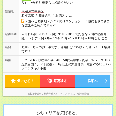
り） ■無料駐車場もご相談ください
相模原市中央区
勤務地
相模原駅
/
淵野辺駅
/
上溝駅
/
…
＜選べる勤務地＞シニア向けマンション ※他にもさまざま
な施設をご紹介できます！
★1日5時間～OK！ （例）9:00～18:00で好きな時間に勤務可
勤務時間
能！ ＞シフト例 9時～14時 11時～15時 13時～18時など ご自身
のご都合に合わせて勤務時間をご相談ください！ ★家庭の都合
でお休みや時間の調整が必要な場合も遠慮なくご相談くださ
短期2ヵ月～のお仕事です。開始日はご相談ください！ ★急募
期間
い。
です！
日払いOK
/
履歴書不要
/
40～50代活躍中
/
副業・WワークOK
/
特徴
服装自由
/
シフト勤務
/
10名以上の大量募集
/
電話対応なし
/
パ
ソコンスキル不要
気になる！
応募する
詳細へ
掲載元企業名
株式会社ネオキャリア ナイス！介護事業部
少しエリアを広げると、