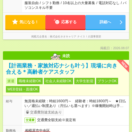
服装自由
/
シフト勤務
/
10名以上の大量募集
/
電話対応なし
/
パ
ソコンスキル不要
気になる！
応募する
詳細へ
掲載元企業名
株式会社ネオキャリア ナイス！介護事業部
掲載日：2026.08.07
未読
NEW
【計画業務・家族対応ナシも叶う】現場に向き
合える＊高齢者ケアスタッフ
派遣
職種未経験OK
社会人未経験OK
大学生歓迎
ブランクOK
WEB登録・面接OK
無資格未経験：時給1600円～ 経験者：時給1800円～ ★日払
給与
い／週払い制度あり（月払いも選べます）※稼働開始時は手続き
完了次第のお支払いとなります。
交通費別途支給あり
交通費全額支給※規定有
交通費
相模原市中央区
勤務地