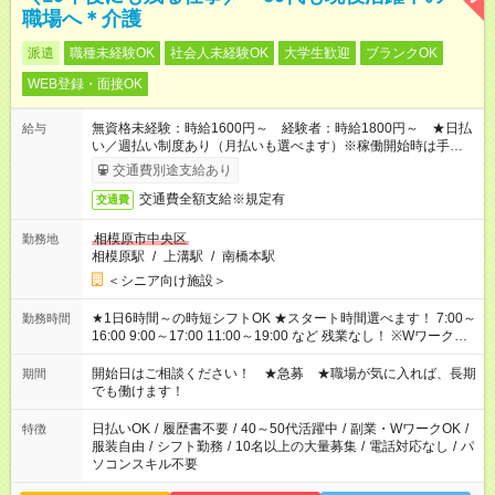
職場へ＊介護
派遣
職種未経験OK
社会人未経験OK
大学生歓迎
ブランクOK
WEB登録・面接OK
無資格未経験：時給1600円～ 経験者：時給1800円～ ★日払
給与
い／週払い制度あり（月払いも選べます）※稼働開始時は手続き
完了次第のお支払いとなります。
交通費別途支給あり
交通費全額支給※規定有
交通費
相模原市中央区
勤務地
相模原駅
/
上溝駅
/
南橋本駅
＜シニア向け施設＞
★1日6時間～の時短シフトOK ★スタート時間選べます！ 7:00～
勤務時間
16:00 9:00～17:00 11:00～19:00 など 残業なし！ ※Wワークの
場合、他のお仕事と合わせ週40時間超の就業はご案内できませ
ん ※法令に基づき、週20時間以上勤務は社会保険への加入対象
開始日はご相談ください！ ★急募 ★職場が気に入れば、長期
期間
となります ※労働者派遣法（日雇い派遣の原則禁止）により、
でも働けます！
短時間・短期間の就業はご案内が難しい場合があります
日払いOK
/
履歴書不要
/
40～50代活躍中
/
副業・WワークOK
/
特徴
服装自由
/
シフト勤務
/
10名以上の大量募集
/
電話対応なし
/
パ
ソコンスキル不要