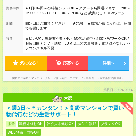
★1日6時間～の時短シフトOK ★スタート時間選べます！ 7:00～
勤務時間
16:00 9:00～17:00 11:00～19:00 など 残業なし！ ※Wワークの
場合、他のお仕事と合わせ週40時間超の就業はご案内できませ
ん ※法令に基づき、週20時間以上勤務は社会保険への加入対象
開始日はご相談ください！ ★急募 ★職場が気に入れば、長期
期間
となります ※労働者派遣法（日雇い派遣の原則禁止）により、
でも働けます！
短時間・短期間の就業はご案内が難しい場合があります
日払いOK
/
履歴書不要
/
40～50代活躍中
/
副業・WワークOK
/
特徴
服装自由
/
シフト勤務
/
10名以上の大量募集
/
電話対応なし
/
パ
ソコンスキル不要
気になる！
応募する
詳細へ
掲載元企業名
マンパワーグループ株式会社 ケアサービス事業部 （医療福祉介護関連）
掲載日：2026.08.06
未読
NEW
＜週3日～＊カンタン！＞高級マンションで買い
物代行などの生活サポート！
派遣
職種未経験OK
社会人未経験OK
大学生歓迎
ブランクOK
WEB登録・面接OK