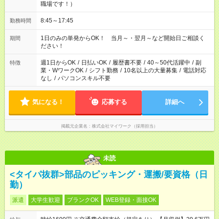
職場です！）
8:45～17:45
勤務時間
1日のみの単発からOK！ 当月～・翌月～など開始日ご相談く
期間
ださい！
週1日からOK
/
日払いOK
/
履歴書不要
/
40～50代活躍中
/
副
特徴
業・WワークOK
/
シフト勤務
/
10名以上の大量募集
/
電話対応
なし
/
パソコンスキル不要
気になる！
応募する
詳細へ
掲載元企業名
株式会社マイワーク（採用担当）
未読
<タイパ抜群>部品のピッキング・運搬/要資格（日
勤）
派遣
大学生歓迎
ブランクOK
WEB登録・面接OK