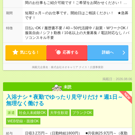
間のお仕事もご紹介可能です！ご希望をお聞かせください！ ※
週最低15時間以上の勤務が必要です
短期2ヵ月～のお仕事です。開始日はご相談ください！ ★急募
期間
です！
日払いOK
/
履歴書不要
/
40～50代活躍中
/
副業・WワークOK
/
特徴
服装自由
/
シフト勤務
/
10名以上の大量募集
/
電話対応なし
/
パ
ソコンスキル不要
気になる！
応募する
詳細へ
掲載元企業名
株式会社ネオキャリア ナイス！介護事業部
掲載日：2026.08.06
未読
NEW
入浴ナシ＊夜勤でゆったり見守りだけ＊週1日～
無理なく働ける
派遣
社会人未経験OK
大学生歓迎
ブランクOK
WEB登録・面接OK
日収3.2万円～（日勤時給1800円） ■月収例25.9万円～（夜勤
給与