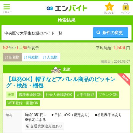
0
メニュー
気になる！
ログイン
検索結果
条件の変更
中央区で大学生歓迎のバイト一覧
52
1,504
件中
1
～
50
件表示
平均時給:
円
新着順
時給順
人気順
掲載日：2026.08.07
未読
NEW
【単発OK】帽子などアパレル商品のピッキン
グ・検品・梱包
派遣
職種未経験OK
社会人未経験OK
大学生歓迎
ブランクOK
WEB登録・面接OK
時給1351円～ ▼日払いOK（規定あり） ■初勤務手当あり
給与
※規定による
交通費別途支給あり