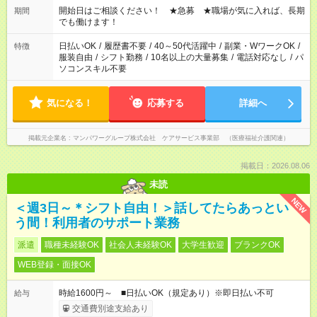
ん ※法令に基づき、週20時間以上勤務は社会保険への加入対象
開始日はご相談ください！ ★急募 ★職場が気に入れば、長期
期間
となります ※労働者派遣法（日雇い派遣の原則禁止）により、
でも働けます！
短時間・短期間の就業はご案内が難しい場合があります
日払いOK
/
履歴書不要
/
40～50代活躍中
/
副業・WワークOK
/
特徴
服装自由
/
シフト勤務
/
10名以上の大量募集
/
電話対応なし
/
パ
ソコンスキル不要
気になる！
応募する
詳細へ
掲載元企業名
マンパワーグループ株式会社 ケアサービス事業部 （医療福祉介護関連）
掲載日：2026.08.06
未読
NEW
＜週3日～＊シフト自由！＞話してたらあっとい
う間！利用者のサポート業務
派遣
職種未経験OK
社会人未経験OK
大学生歓迎
ブランクOK
WEB登録・面接OK
時給1600円～ ■日払いOK（規定あり）※即日払い不可
給与
交通費別途支給あり