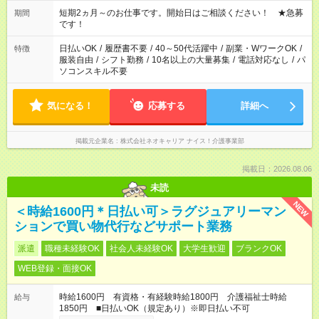
家庭の都合でお休みが必要な場合も遠慮なくご相談ください。
※週最低15時間以上の勤務が必要です
短期2ヵ月～のお仕事です。開始日はご相談ください！ ★急募
期間
です！
日払いOK
/
履歴書不要
/
40～50代活躍中
/
副業・WワークOK
/
特徴
服装自由
/
シフト勤務
/
10名以上の大量募集
/
電話対応なし
/
パ
ソコンスキル不要
気になる！
応募する
詳細へ
掲載元企業名
株式会社ネオキャリア ナイス！介護事業部
掲載日：2026.08.06
未読
NEW
＜時給1600円＊日払い可＞ラグジュアリーマン
ションで買い物代行などサポート業務
派遣
職種未経験OK
社会人未経験OK
大学生歓迎
ブランクOK
WEB登録・面接OK
時給1600円 有資格・有経験時給1800円 介護福祉士時給
給与
1850円 ■日払いOK（規定あり）※即日払い不可