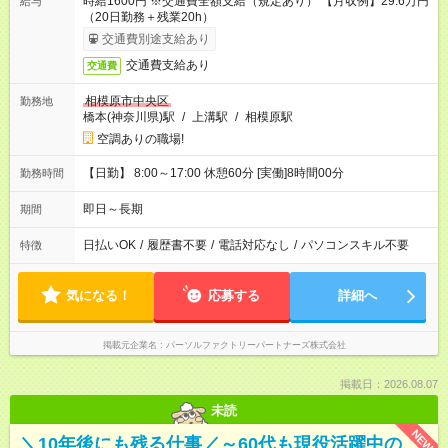
時給1600円 ※交通費全額支給（規定あり） 【月収例】29.6万円
給与
（20日勤務＋残業20h）
交通費別途支給あり
交通費支給あり
交通費
相模原市中央区
勤務地
橋本(神奈川県)駅
/
上溝駅
/
相模原駅
空調ありの職場!
【日勤】 8:00～17:00 休憩60分 [実働]8時間00分
勤務時間
即日～長期
期間
日払いOK
/
履歴書不要
/
電話対応なし
/
パソコンスキル不要
特徴
気になる！
応募する
詳細へ
掲載元企業名
パーソルファクトリーパートナーズ株式会社
掲載日：2026.08.07
未読
NEW
＼10年後にも残る仕事／～60代も現役活躍中の