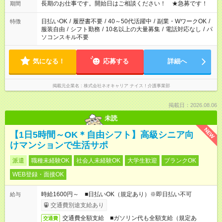
週最低15時間以上の勤務が必要です
長期のお仕事です。開始日はご相談ください！ ★急募です！
期間
日払いOK
/
履歴書不要
/
40～50代活躍中
/
副業・WワークOK
/
特徴
服装自由
/
シフト勤務
/
10名以上の大量募集
/
電話対応なし
/
パ
ソコンスキル不要
気になる！
応募する
詳細へ
掲載元企業名
株式会社ネオキャリア ナイス！介護事業部
掲載日：2026.08.06
未読
NEW
【1日5時間～OK＊自由シフト】高級シニア向
けマンションで生活サポ
派遣
職種未経験OK
社会人未経験OK
大学生歓迎
ブランクOK
WEB登録・面接OK
時給1600円～ ■日払いOK（規定あり）※即日払い不可
給与
交通費別途支給あり
交通費全額支給 ■ガソリン代も全額支給（規定あ
交通費