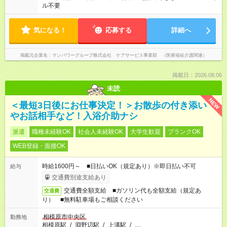
ル不要
気になる！
応募する
詳細へ
掲載元企業名
マンパワーグループ株式会社 ケアサービス事業部 （医療福祉介護関連）
掲載日：2026.08.06
未読
NEW
＜最短3日後にお仕事決定！＞お散歩の付き添い
やお話相手など！入浴介助ナシ
派遣
職種未経験OK
社会人未経験OK
大学生歓迎
ブランクOK
WEB登録・面接OK
時給1600円～ ■日払いOK（規定あり）※即日払い不可
給与
交通費別途支給あり
交通費全額支給 ■ガソリン代も全額支給（規定あ
交通費
り） ■無料駐車場もご相談ください
相模原市中央区
勤務地
相模原駅
/
淵野辺駅
/
上溝駅
/
…