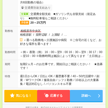
月8回勤務の場合）
交通費別途支給あり
交通費全額支給 ■ガソリン代も全額支給（規定あ
交通費
り） ■無料駐車場もご相談ください
20～25万円
月収例
相模原市中央区
勤務地
相模原駅
/
淵野辺駅
/
上溝駅
/
…
＜選べる勤務地＞介護施設や病院 ※ご自宅の近くなど、お
好きな場所を選べます！
＜例＞ 夜勤（例） 16：00～翌9：00 16：30～翌9：30 17：00
勤務時間
～翌10：00 ※勤務時間は施設によって異なります 「土日祝は休
みたい」 「しっかり稼ぎたい」 「もう少し遅い時間から始めた
い」など ご希望にあったお仕事をご案内いたします。 ※未経験
短期2ヵ月～のお仕事です。開始日はご相談ください！ ★急募
期間
の方の場合は1～2ヶ月間は日中での仕事を経験いただき、 お
です！
仕事に慣れてからの夜勤になります。 ★家庭の都合でお休みが
必要な場合も遠慮なくご相談ください。
週1日からOK
/
日払いOK
/
履歴書不要
/
40～50代活躍中
/
副
特徴
業・WワークOK
/
服装自由
/
シフト勤務
/
10名以上の大量募
集
/
電話対応なし
/
パソコンスキル不要
気になる！
応募する
詳細へ
掲載元企業名
株式会社ネオキャリア ナイス！介護事業部