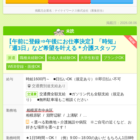
掲載元企業名
テイケイワークス株式会社（募集担当）
掲載日：2026.08.06
未読
NEW
【午前に登録⇒午後にお仕事決定】「時短」
「週3日」など希望を叶える＊介護スタッフ
派遣
職種未経験OK
社会人未経験OK
大学生歓迎
ブランクOK
WEB登録・面接OK
時給1600円～ ■日払いOK（規定あり）※即日払い不可
給与
交通費別途支給あり
交通費全額支給 ■ガソリン代も全額支給（規定あ
交通費
り） ■無料駐車場もご相談ください
相模原市中央区
勤務地
相模原駅
/
淵野辺駅
/
上溝駅
/
…
＜選べる勤務地＞介護施設や病院 ※ご自宅の近くなど、お
好きな場所を選べます！
★1日5時間～OK！ （例）9:00～18:00のあいだ もちろん1日8時
勤務時間