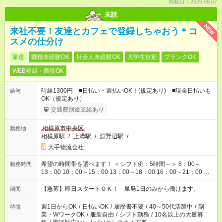
掲載日：2026.08.07
未読
NEW
来社不要！友達とカフェで登録しちゃおう＊コ
スメの仕分け
派遣
職種未経験OK
社会人未経験OK
大学生歓迎
ブランクOK
WEB登録・面接OK
時給1300円 ■日払い・週払いOK！(規定あり) ■現金日払いも
給与
OK（規定あり）
交通費別途支給あり
相模原市中央区
勤務地
相模原駅
/
上溝駅
/
淵野辺駅
/
…
大手物流会社
希望の時間帯を選べます！ ＜シフト例：5時間～＞ 8：00～
勤務時間
13：00 10：00～15：00 13：00～18：00 16：00～21：00 ＜
シフト例：8時間～＞ ・10：00～19：00 ・13：00～22：00 ・
22：00～翌6：00 など！是非ご希望をお聞かせください！
【急募】即日スタートＯＫ！ 単発1日のみから働けます。
期間
週1日からOK
/
日払いOK
/
履歴書不要
/
40～50代活躍中
/
副
特徴
業・WワークOK
/
服装自由
/
シフト勤務
/
10名以上の大量募