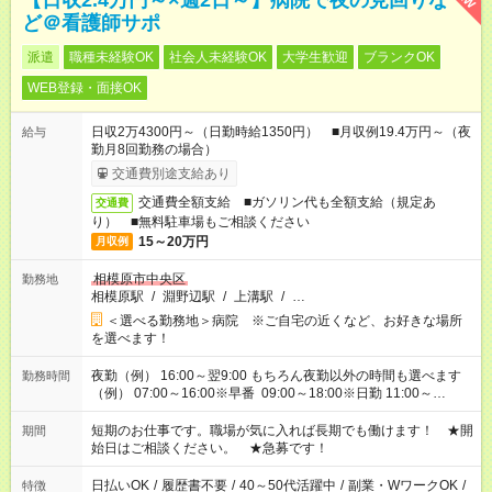
【日収2.4万円～×週2日～】病院で夜の見回りな
ど＠看護師サポ
派遣
職種未経験OK
社会人未経験OK
大学生歓迎
ブランクOK
WEB登録・面接OK
日収2万4300円～（日勤時給1350円） ■月収例19.4万円～（夜
給与
勤月8回勤務の場合）
交通費別途支給あり
交通費全額支給 ■ガソリン代も全額支給（規定あ
交通費
り） ■無料駐車場もご相談ください
15～20万円
月収例
相模原市中央区
勤務地
相模原駅
/
淵野辺駅
/
上溝駅
/
…
＜選べる勤務地＞病院 ※ご自宅の近くなど、お好きな場所
を選べます！
夜勤（例） 16:00～翌9:00 もちろん夜勤以外の時間も選べます
勤務時間
（例） 07:00～16:00※早番 09:00～18:00※日勤 11:00～
20:00※遅番 ※時間は、固定・選べる施設もあるので、ご希望が
あれば調整できます！ ※シフト制。勤務地により実働時間が異
短期のお仕事です。職場が気に入れば長期でも働けます！ ★開
期間
なります。★家庭の都合でお休みが必要な場合も遠慮なくご相談
始日はご相談ください。 ★急募です！
ください。
日払いOK
/
履歴書不要
/
40～50代活躍中
/
副業・WワークOK
/
特徴