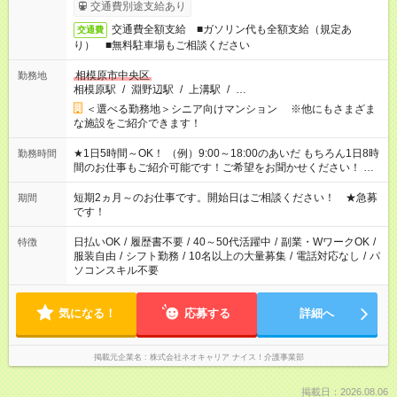
交通費別途支給あり
交通費全額支給 ■ガソリン代も全額支給（規定あ
交通費
り） ■無料駐車場もご相談ください
相模原市中央区
勤務地
相模原駅
/
淵野辺駅
/
上溝駅
/
…
＜選べる勤務地＞シニア向けマンション ※他にもさまざま
な施設をご紹介できます！
★1日5時間～OK！ （例）9:00～18:00のあいだ もちろん1日8時
勤務時間
間のお仕事もご紹介可能です！ご希望をお聞かせください！ ★
家庭の都合でお休みが必要な場合も遠慮なくご相談ください。
※週最低15時間以上の勤務が必要です
短期2ヵ月～のお仕事です。開始日はご相談ください！ ★急募
期間
です！
日払いOK
/
履歴書不要
/
40～50代活躍中
/
副業・WワークOK
/
特徴
服装自由
/
シフト勤務
/
10名以上の大量募集
/
電話対応なし
/
パ
ソコンスキル不要
気になる！
応募する
詳細へ
掲載元企業名
株式会社ネオキャリア ナイス！介護事業部
掲載日：2026.08.06