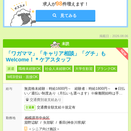
98
求人が
件増えます！
見てみる
掲載日：2026.08.06
未読
NEW
「ワガママ」「キャリア相談」「グチ」も
Welcome！＊ケアスタッフ
派遣
職種未経験OK
社会人未経験OK
大学生歓迎
ブランクOK
WEB登録・面接OK
無資格未経験：時給1600円～ 経験者：時給1800円～ ★日払
給与
い／週払い制度あり（月払いも選べます）※稼働開始時は手続き
完了次第のお支払いとなります。
交通費別途支給あり
交通費全額支給※規定有
交通費
相模原市中央区
勤務地
淵野辺駅
/
矢部駅
/
番田(神奈川県)駅
＜シニア向け施設＞