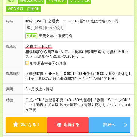
派遣
職種未経験OK
大学生歓迎
ブランクOK
WEB登録・面接OK
時給1,350円+交通費 ※22:00～翌5:00迄は時給1,688円
給与
交通費別途支給あり
実費支給/上限規定有
交通費
相模原市中央区
勤務地
相模原駅から無料送迎バス
/
橋本(神奈川県)駅から無料送迎バ
ス
/
上溝駅から路線バス25分
/
…
相模原市中央区の倉庫
＜勤務時間＞ ◆日勤： 8:00-19:00 ◆夜勤 19:00-翌6:00 ※休憩1H
勤務時間
※1ヶ月単位の変形労働時間制(1日の所定労働時間10H)
3ヶ月以上～長期
期間
日払いOK
/
履歴書不要
/
40～50代活躍中
/
副業・WワークOK
/
特徴
シフト勤務
/
10名以上の大量募集
/
電話対応なし
/
パソコンスキ
ル不要
気になる！
応募する
詳細へ