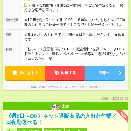
＜選べる勤務地＞介護施設や病院 ※ご自宅の近くなど、お
好きな場所を選べます！
★1日5時間～OK！ （例）9:00～18:00のあいだ もちろん1日8時
勤務時間
間のお仕事もご紹介可能です！ご希望をお聞かせください！★家
庭の都合でお休みが必要な場合も遠慮なくご相談ください。 ※
週最低15時間以上の勤務が必要です
短期2ヵ月～のお仕事です。開始日はご相談ください！ ★急募
期間
です！
日払いOK
/
履歴書不要
/
40～50代活躍中
/
副業・WワークOK
/
特徴
服装自由
/
シフト勤務
/
10名以上の大量募集
/
電話対応なし
/
パ
ソコンスキル不要
気になる！
応募する
詳細へ
掲載元企業名
株式会社ネオキャリア ナイス！介護事業部
掲載日：2026.08.06
未読
NEW
《週2日～OK》ネット通販商品の入出荷作業／
日夜勤選べる！