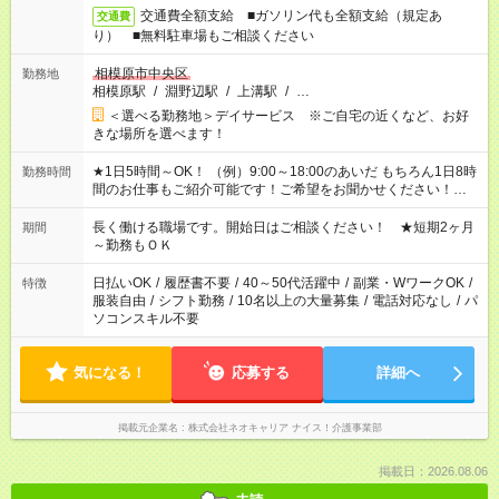
交通費全額支給 ■ガソリン代も全額支給（規定あ
交通費
り） ■無料駐車場もご相談ください
相模原市中央区
勤務地
相模原駅
/
淵野辺駅
/
上溝駅
/
…
＜選べる勤務地＞デイサービス ※ご自宅の近くなど、お好
きな場所を選べます！
★1日5時間～OK！ （例）9:00～18:00のあいだ もちろん1日8時
勤務時間
間のお仕事もご紹介可能です！ご希望をお聞かせください！★家
庭の都合でお休みが必要な場合も遠慮なくご相談ください。 ※
週最低15時間以上の勤務が必要です
長く働ける職場です。開始日はご相談ください！ ★短期2ヶ月
期間
～勤務もＯＫ
日払いOK
/
履歴書不要
/
40～50代活躍中
/
副業・WワークOK
/
特徴
服装自由
/
シフト勤務
/
10名以上の大量募集
/
電話対応なし
/
パ
ソコンスキル不要
気になる！
応募する
詳細へ
掲載元企業名
株式会社ネオキャリア ナイス！介護事業部
掲載日：2026.08.06