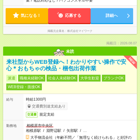
集
/
電話対応なし
/
パソコンスキル不要
気になる！
応募する
詳細へ
掲載元企業名
株式会社マイワーク
掲載日：2026.08.07
未読
NEW
来社型からWEB登録へ！わかりやすい操作で安
心＊おもちゃの検品・梱包出荷作業
派遣
職種未経験OK
社会人未経験OK
大学生歓迎
ブランクOK
WEB登録・面接OK
時給1300円
給与
交通費別途支給あり
規定支給
交通費
相模原市中央区
勤務地
相模原駅
/
淵野辺駅
/
矢部駅
/
…
大手物流会社（年齢不問／「無理なく続けられる」と好評の