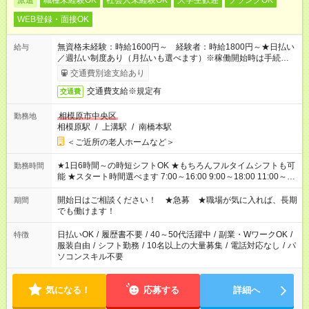
派遣
職種未経験OK
社会人未経験OK
大学生歓迎
ブランクOK
WEB登録・面接OK
無資格未経験：時給1600円～ 経験者：時給1800円～★日払い
給与
／週払い制度あり（月払いも選べます）※稼働開始時は手続き完
了次第のお支払いとなります。
交通費別途支給あり
交通費支給※規定有
交通費
相模原市中央区
勤務地
相模原駅
/
上溝駅
/
南橋本駅
＜ご近所の老人ホームなど＞
★1日6時間～の時短シフトOK ★もちろんフルタイムシフトも可
勤務時間
能 ★スタート時間選べます 7:00～16:00 9:00～18:00 11:00～
20:00 など 残業なし！ ※Wワークの場合、他のお仕事と合わせ
週40時間超の就業はご案内できません ※法令に基づき、週20時
開始日はご相談ください！ ★急募 ★職場が気に入れば、長期
期間
間以上勤務は社会保険への加入対象となります ※労働者派遣法
でも働けます！
（日雇い派遣の原則禁止）により、短時間・短期間の就業はご
案内が難しい場合があります
日払いOK
/
履歴書不要
/
40～50代活躍中
/
副業・WワークOK
/
特徴
服装自由
/
シフト勤務
/
10名以上の大量募集
/
電話対応なし
/
パ
ソコンスキル不要
気になる！
応募する
詳細へ