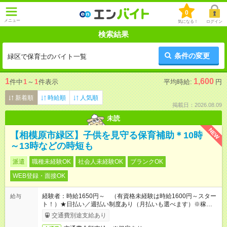
0
メニュー
気になる！
ログイン
検索結果
条件の変更
緑区で保育士のバイト一覧
1
1,600
件中
1
～
1
件表示
平均時給:
円
新着順
時給順
人気順
掲載日：2026.08.09
未読
NEW
【相模原市緑区】子供を見守る保育補助＊10時
～13時などの時短も
派遣
職種未経験OK
社会人未経験OK
ブランクOK
WEB登録・面接OK
経験者：時給1650円～ （有資格未経験は時給1600円～スター
給与
ト！）★日払い／週払い制度あり（月払いも選べます）※稼働開
始時は手続き完了次第のお支払いとなります★フルタイムできる
交通費別途支給あり
方は100円アップ！