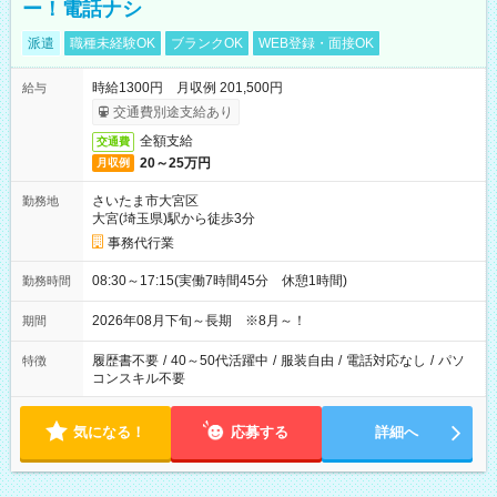
ー！電話ナシ
派遣
職種未経験OK
ブランクOK
WEB登録・面接OK
時給1300円 月収例 201,500円
給与
交通費別途支給あり
全額支給
交通費
20～25万円
月収例
さいたま市大宮区
勤務地
大宮(埼玉県)駅から徒歩3分
事務代行業
08:30～17:15(実働7時間45分 休憩1時間)
勤務時間
2026年08月下旬～長期 ※8月～！
期間
履歴書不要
/
40～50代活躍中
/
服装自由
/
電話対応なし
/
パソ
特徴
コンスキル不要
気になる！
応募する
詳細へ