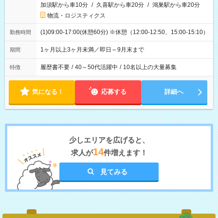
加須駅から車10分
/
久喜駅から車20分
/
鴻巣駅から車20分
物流・ロジスティクス
(1)09:00-17:00(休憩60分) ※休憩（12:00-12:50、15:00-15:10）
勤務時間
1ヶ月以上3ヶ月未満／即日～9月末まで
期間
履歴書不要
/
40～50代活躍中
/
10名以上の大量募集
特徴
気になる！
応募する
詳細へ
少しエリアを広げると、
14
求人が
件増えます！
見てみる