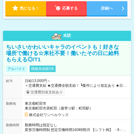
気になる！
応募する
詳細へ
未読
ちいさいかわいいキャラのイベントも！好きな
場所で働ける☆来社不要！働いたその日に給料
もらえる◎/T1
アルバイト
職種未経験OK
日給13,000円～
給与
＋交通費支給 ★交通費全額支給！ ┗案件により規定あり ★日払
いOK！（規定あり） ┗働いたその日に現金GET♪ お仕事後はコ
交通費別途支給あり
ンビニATMから 日払い分を引き落とせます！ 【試用期間】試
用期間なし
東京都町田市
勤務地
東京都町田市原町田（最寄り駅：町田駅）
株式会社ワンベルウッズ
勤務時間は指定なし
勤務時間
変形労働時間制 想定労働時間160時間/月 【シフト例】 ・8：00