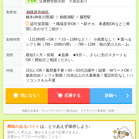
交通費全額支給 ※規定あり
交通費
相模原市緑区
勤務地
橋本(神奈川県)駅
/
相模湖駅
/
藤野駅
認可保育園 ＊職場見学OK！＊駅チカ、車通勤OKなどご希
望に合わせてご紹介！
〈1日3時間～OK！＊10～13時など！〉 ※残業なし！ ▼選べる
勤務時間
シフト例（7時～20時の間） ・7時～12時：朝の受け入れ～お昼
の準備 ・10時～13時：園児の見守り～お昼の補助 ・9時～16
時：帰りの会まで！子供の成長を見守る ・15時～20時：夜のお
最短2ヶ月～長期 ★急募 ★8月～、さらに先のスタートも
期間
迎えサポート
OK！開始日ご相談ください。
日払いOK
/
履歴書不要
/
40～50代活躍中
/
副業・WワークOK
/
特徴
服装自由
/
シフト勤務
/
10名以上の大量募集
/
電話対応なし
/
パ
ソコンスキル不要
気になる！
応募する
詳細へ
掲載元企業名
マンパワーグループ株式会社 ケアサービス事業部（保育）
興味のあるバイト
は、とりあえず保存しよう♪
保存した求人は、後からまとめて応募できるよ。
企業からアプローチが届くことも！