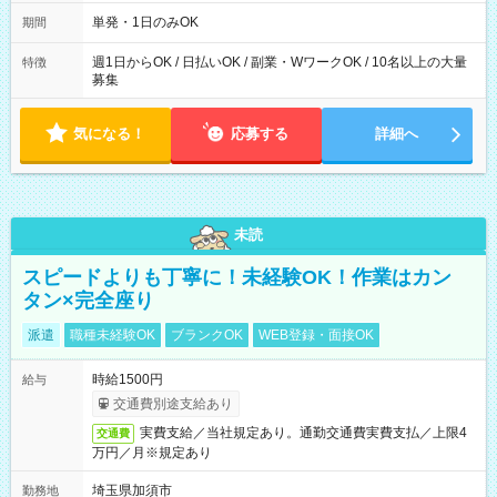
～21：00
単発・1日のみOK
期間
週1日からOK / 日払いOK / 副業・WワークOK / 10名以上の大量
特徴
募集
気になる！
応募する
詳細へ
未読
スピードよりも丁寧に！未経験OK！作業はカン
タン×完全座り
派遣
職種未経験OK
ブランクOK
WEB登録・面接OK
時給1500円
給与
交通費別途支給あり
実費支給／当社規定あり。通勤交通費実費支払／上限4
交通費
万円／月※規定あり
埼玉県加須市
勤務地