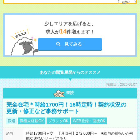
少しエリアを広げると、
14
求人が
件増えます！
見てみる
あなたの閲覧履歴からのオススメ
掲載日：2026.08.07
未読
完全在宅＊時給1700円！16時定時！契約状況の
更新・修正など事務サポート
派遣
職種未経験OK
ブランクOK
WEB登録・面接OK
時給1700円＋交 【月収例】272,000円～ ■給与の前払いが可
給与
能な速払いサービスあり