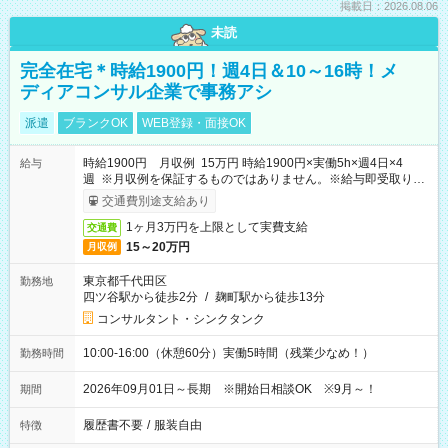
掲載日：2026.08.06
未読
完全在宅＊時給1900円！週4日＆10～16時！メ
ディアコンサル企業で事務アシ
派遣
ブランクOK
WEB登録・面接OK
時給1900円 月収例 15万円 時給1900円×実働5h×週4日×4
給与
週 ※月収例を保証するものではありません。※給与即受取りサ
ービス利用可（利用条件有）
交通費別途支給あり
1ヶ月3万円を上限として実費支給
交通費
15～20万円
月収例
東京都千代田区
勤務地
四ツ谷駅から徒歩2分
/
麹町駅から徒歩13分
コンサルタント・シンクタンク
10:00-16:00（休憩60分）実働5時間（残業少なめ！）
勤務時間
2026年09月01日～長期 ※開始日相談OK ※9月～！
期間
履歴書不要
/
服装自由
特徴