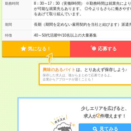
8：30～17：30（実働8時間） ※勤務時間は就業先に
勤務時間
が可能な就業先もあります。 ◎今よりもさらに働きや
をあげて取り組んでいます。
長期（期間を定めない雇用契約を当社と結びます）派遣
期間
40～50代活躍中
/
10名以上の大量募集
特徴
気になる！
応募する
興味のあるバイト
は、とりあえず保存しよう♪
保存した求人は、後からまとめて応募できるよ。
企業からアプローチが届くことも！
少しエリアを広げると、
2
求人が
件増えます！
見てみる