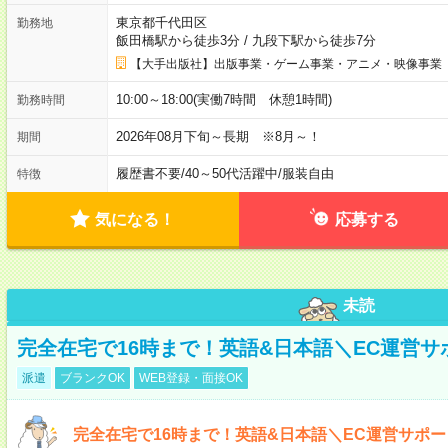
東京都千代田区
勤務地
飯田橋駅から徒歩3分
/
九段下駅から徒歩7分
【大手出版社】出版事業・ゲーム事業・アニメ・映像事業
10:00～18:00(実働7時間 休憩1時間)
勤務時間
2026年08月下旬～長期 ※8月～！
期間
履歴書不要
/
40～50代活躍中
/
服装自由
特徴
気になる！
応募する
未読
完全在宅で16時まで！英語&日本語＼EC運営サ
派遣
ブランクOK
WEB登録・面接OK
完全在宅で16時まで！英語&日本語＼EC運営サポー