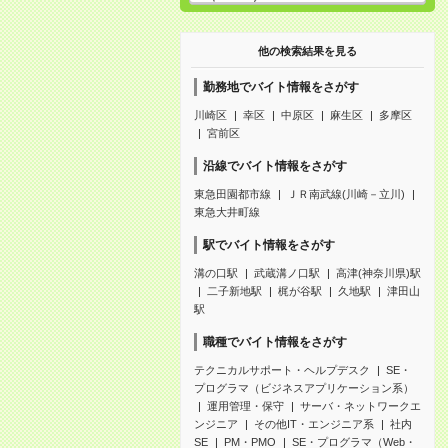
他の検索結果を見る
勤務地でバイト情報をさがす
川崎区
幸区
中原区
麻生区
多摩区
宮前区
沿線でバイト情報をさがす
東急田園都市線
ＪＲ南武線(川崎－立川)
東急大井町線
駅でバイト情報をさがす
溝の口駅
武蔵溝ノ口駅
高津(神奈川県)駅
二子新地駅
梶が谷駅
久地駅
津田山
駅
職種でバイト情報をさがす
テクニカルサポート・ヘルプデスク
SE・
プログラマ（ビジネスアプリケーション系）
運用管理・保守
サーバ・ネットワークエ
ンジニア
その他IT・エンジニア系
社内
SE
PM・PMO
SE・プログラマ（Web・