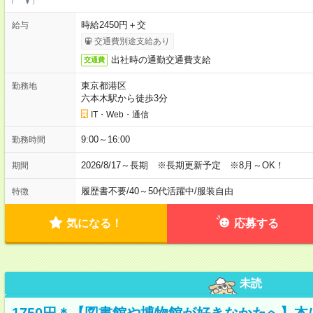
時給2450円＋交
給与
交通費別途支給あり
出社時の通勤交通費支給
交通費
東京都港区
勤務地
六本木駅から徒歩3分
IT・Web・通信
9:00～16:00
勤務時間
2026/8/17～長期 ※長期更新予定 ※8月～OK！
期間
履歴書不要
/
40～50代活躍中
/
服装自由
特徴
気になる！
応募する
未読
1750円＊【図書館や博物館が好きなかたへ】