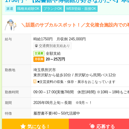
派遣
職種未経験OK
ブランクOK
WEB登録・面接OK
＼話題のサブカルスポット！／文化複合施設内での
時給1750円 月収例 245,000円
給与
交通費別途支給あり
全額支給
交通費
20～25万円
月収例
埼玉県所沢市
勤務地
東所沢駅から徒歩10分
/
所沢駅から民間バス12分
■文芸資料の収集・保存・展示をおこなっています
09:00～17:00(実働7時間 休憩1時間) ※10時～18時も
勤務時間
2026年09月上旬～長期 ※9月～！
期間
履歴書不要
/
40～50代活躍中
特徴
気になる！
応募する