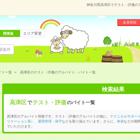
神奈川県高津区でテスト・評価の
会員登録
エリア変更
関東版
望条件
イト一覧
高津区のテスト・評価のアルバイト・バイト一覧
検索結果
高津区
テスト・評価
で
のバイト一覧
高津区のアルバイト情報です。テスト・評価のアルバイトの他に、
テクニカルサポー
リケーション系）
、
運用管理・保守
などを取り揃えています。さらに、
単発
などの期
でいただけます。