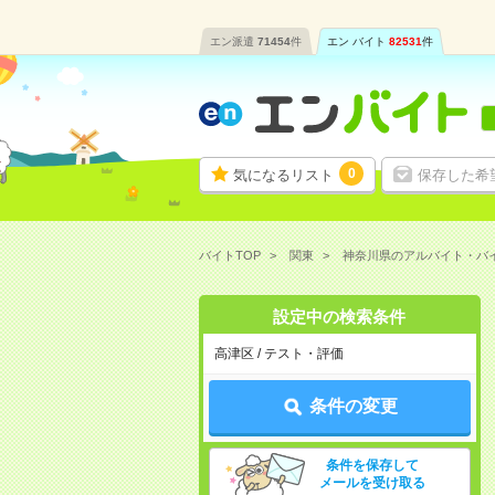
エン派遣
71454
件
エン バイト
82531
件
0
気になるリスト
保存した希
バイトTOP
関東
神奈川県のアルバイト・バ
設定中の検索条件
高津区 / テスト・評価
条件の変更
条件を保存して
メールを受け取る