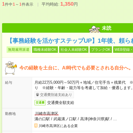
1,350
1
平均時給:
円
件中
1
～
1
件表示
未読
【事務経験を活かすステップUP】1年後、頼ら
無期雇用派遣
職種未経験OK
社会人未経験OK
ブランクOK
WEB登録・
今の経験を土台に、AI時代でも必要とされる自分へ
月給22万5,000円～50万円＋地域／住宅手当＋残業代
給与
り ※経験・年齢・能力等を考慮して加給・優遇します
交通費別途支給あり
交通費全額支給
交通費
川崎市高津区
勤務地
溝の口駅
/
武蔵溝ノ口駅
/
高津(神奈川県)駅
/
…
川崎市高津区にある企業