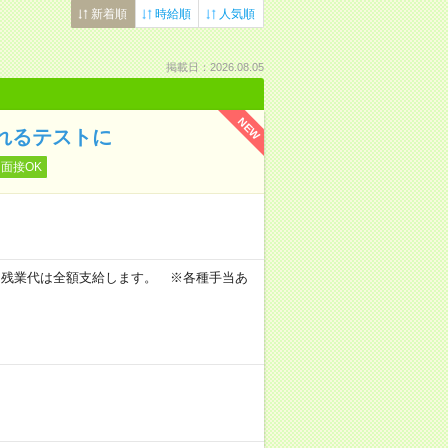
新着順
時給順
人気順
掲載日：2026.08.05
NEW
れるテストに
面接OK
。
 ※残業代は全額支給します。 ※各種手当あ
。