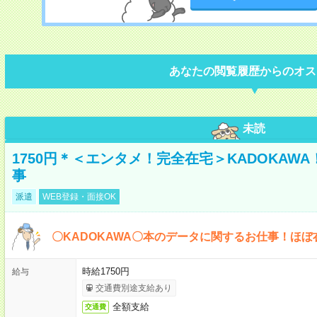
あなたの閲覧履歴からのオス
未読
1750円＊＜エンタメ！完全在宅＞KADOKAW
事
派遣
WEB登録・面接OK
〇KADOKAWA〇本のデータに関するお仕事！ほぼ
時給1750円
給与
交通費別途支給あり
全額支給
交通費