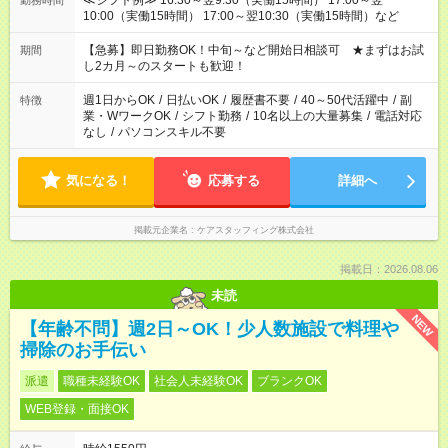
≪シフト例≫ 16:30～翌9:30（実働15時間） 17:00～翌
勤務時間
10:00（実働15時間） 17:00～翌10:30（実働15時間）など
【急募】即日勤務OK！中旬～など開始日相談可 ★まずはお試
期間
し2カ月～のスタートも歓迎！
週1日からOK
/
日払いOK
/
履歴書不要
/
40～50代活躍中
/
副
特徴
業・WワークOK
/
シフト勤務
/
10名以上の大量募集
/
電話対応
なし
/
パソコンスキル不要
気になる！
応募する
詳細へ
掲載元企業名
ケアスタッフィング株式会社
掲載日：2026.08.06
未読
NEW
【年齢不問】週2日～OK！少人数施設で料理や
掃除のお手伝い
派遣
職種未経験OK
社会人未経験OK
ブランクOK
WEB登録・面接OK