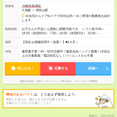
川崎市高津区
勤務地
久地駅
/
津田山駅
≪自宅からドアtoドアで30分以内！≫ご希望の勤務地を紹介
します。
お子さんの予定にも柔軟に調整可能です。 シフト例 9:00～
勤務時間
18:00（休憩60分） 7:00～16:00（休憩60分） 10:00～
19:00（休憩60分） ※Wワーク希望の方へ 今ご覧のお仕事で希
望する勤務時間と、もう1つのお仕事の勤務時間の合計が 週40
【現在も積極採用中！急募！】■2カ月～
期間
時間を超えなければOKです。
履歴書不要
/
40～50代活躍中
/
服装自由
/
シフト勤務
/
10名以
特徴
上の大量募集
/
電話対応なし
/
パソコンスキル不要
気になる！
応募する
詳細へ
掲載元企業名
日研トータルソーシング株式会社 メディカルケア事業部
興味のあるバイト
は、とりあえず保存しよう♪
保存した求人は、後からまとめて応募できるよ。
企業からアプローチが届くことも！
掲載日：2026.08.08