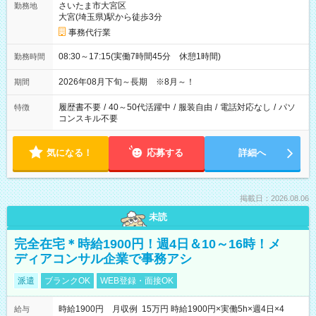
さいたま市大宮区
勤務地
大宮(埼玉県)駅から徒歩3分
事務代行業
08:30～17:15(実働7時間45分 休憩1時間)
勤務時間
2026年08月下旬～長期 ※8月～！
期間
履歴書不要
/
40～50代活躍中
/
服装自由
/
電話対応なし
/
パソ
特徴
コンスキル不要
気になる！
応募する
詳細へ
掲載日：2026.08.06
未読
完全在宅＊時給1900円！週4日＆10～16時！メ
ディアコンサル企業で事務アシ
派遣
ブランクOK
WEB登録・面接OK
時給1900円 月収例 15万円 時給1900円×実働5h×週4日×4
給与