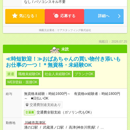
なし
/
パソコンスキル不要
気になる！
応募する
詳細へ
掲載元企業名
ケアスタッフィング株式会社
掲載日：2026.07.25
未読
≪時短歓迎！≫おばあちゃんの買い物付き添いも
お仕事の一つ！＊無資格・未経験OK
派遣
職種未経験OK
社会人未経験OK
ブランクOK
WEB登録・面接OK
無資格未経験：時給1600円～ 有資格or経験者：時給1800円
給与
～ ■日払いOK
交通費別途支給あり
交通費全額支給（ガソリン代もOK）
交通費
川崎市高津区
勤務地
溝の口駅
/
武蔵溝ノ口駅
/
高津(神奈川県)駅
/
…