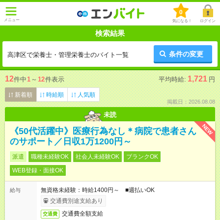
0
メニュー
気になる！
ログイン
検索結果
条件の変更
高津区で栄養士・管理栄養士のバイト一覧
12
1,721
件中
1
～
12
件表示
平均時給:
円
新着順
時給順
人気順
掲載日：2026.08.08
未読
NEW
《50代活躍中》医療行為なし＊病院で患者さん
のサポート／日収1万1200円～
派遣
職種未経験OK
社会人未経験OK
ブランクOK
WEB登録・面接OK
無資格未経験：時給1400円～ ■週払いOK
給与
交通費別途支給あり
交通費全額支給
交通費