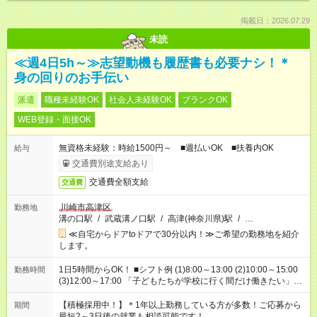
掲載日：2026.07.29
未読
≪週4日5h～≫志望動機も履歴書も必要ナシ！＊
身の回りのお手伝い
派遣
職種未経験OK
社会人未経験OK
ブランクOK
WEB登録・面接OK
無資格未経験：時給1500円～ ■週払いOK ■扶養内OK
給与
交通費別途支給あり
交通費全額支給
交通費
川崎市高津区
勤務地
溝の口駅
/
武蔵溝ノ口駅
/
高津(神奈川県)駅
/
…
≪自宅からドアtoドアで30分以内！≫ご希望の勤務地を紹介
します。
1日5時間からOK！ ■シフト例 (1)8:00～13:00 (2)10:00～15:00
勤務時間
(3)12:00～17:00 「子どもたちが学校に行く間だけ働きたい」
「余裕を持って夕飯の準備がしたい」 「午前中は働いて、午後
はプライベートの時間にしたい」 など、ご希望を教えてくださ
【積極採用中！】＊1年以上勤務している方が多数！ご応募から
期間
いね。 ※Wワーク希望の方へ 今ご覧のお仕事で希望する勤務時
最短2～3日後の就業も相談可能です！