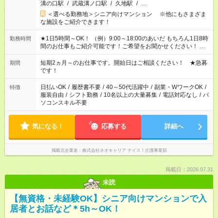
溝の口駅
/
武蔵溝ノ口駅
/
久地駅
/
…
＜選べる勤務地＞シニア向けマンション ※他にもさまざま
な施設をご紹介できます！
★1日5時間～OK！ （例）9:00～18:00のあいだ もちろん1日8時
勤務時間
間のお仕事もご紹介可能です！ご希望をお聞かせください！ ★
家庭の都合でお休みが必要な場合も遠慮なくご相談ください。
※週最低15時間以上の勤務が必要です
短期2ヵ月～のお仕事です。開始日はご相談ください！ ★急募
期間
です！
日払いOK
/
履歴書不要
/
40～50代活躍中
/
副業・WワークOK
/
特徴
服装自由
/
シフト勤務
/
10名以上の大量募集
/
電話対応なし
/
パ
ソコンスキル不要
気になる！
応募する
詳細へ
掲載元企業名
株式会社ネオキャリア ナイス！介護事業部
掲載日：2026.07.31
未読
【無資格・未経験OK】シニア向けマンションで入
居者とお話など＊5h～OK！