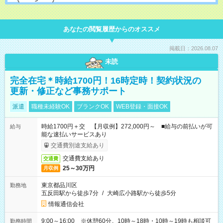
あなたの閲覧履歴からのオススメ
掲載日：2026.08.07
未読
完全在宅＊時給1700円！16時定時！契約状況の
更新・修正など事務サポート
派遣
職種未経験OK
ブランクOK
WEB登録・面接OK
時給1700円＋交 【月収例】272,000円～ ■給与の前払いが可
給与
能な速払いサービスあり
交通費別途支給あり
交通費支給あり
交通費
25～30万円
月収例
東京都品川区
勤務地
五反田駅から徒歩7分
/
大崎広小路駅から徒歩5分
情報通信会社
9:00～16:00 ※休憩60分。10時～18時・10時～19時も相談可
勤務時間