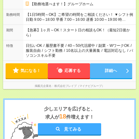
【勤務地選べます！】グループホーム
【1日5時間～OK】ご希望の時間をご相談ください！ ▼シフト例
勤務時間
日勤 9:00～18:00 早番 7:00～16:00 遅番 10:00～19:00 時
短 10:00～15:00 上記はあくまで一例です。 「夕方までには帰宅
しておきたい」 「朝はゆっくりのスタートがいい」 「お昼の時
【急募】1ヶ月～OK！スタート日の相談もOK！（最短2日後か
期間
間を有効に使いたい」 など、ご希望があれば教えてください
ら）
ね。
日払いOK
/
履歴書不要
/
40～50代活躍中
/
副業・WワークOK
/
特徴
服装自由
/
シフト勤務
/
10名以上の大量募集
/
電話対応なし
/
パ
ソコンスキル不要
気になる！
応募する
詳細へ
掲載元企業名
株式会社ブレイブ（マイナビグループ）
少しエリアを広げると、
18
求人が
件増えます！
見てみる