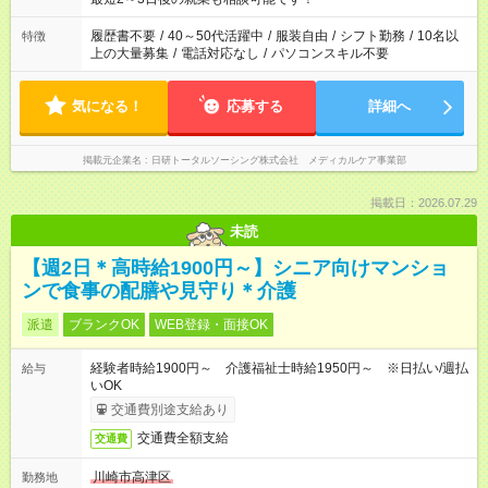
間と、もう1つのお仕事の勤務時間。 合計で週40時間を超える
場合は応募できません。
履歴書不要
/
40～50代活躍中
/
服装自由
/
シフト勤務
/
10名以
特徴
上の大量募集
/
電話対応なし
/
パソコンスキル不要
気になる！
応募する
詳細へ
掲載元企業名
日研トータルソーシング株式会社 メディカルケア事業部
掲載日：2026.07.29
未読
【週2日＊高時給1900円～】シニア向けマンショ
ンで食事の配膳や見守り＊介護
派遣
ブランクOK
WEB登録・面接OK
経験者時給1900円～ 介護福祉士時給1950円～ ※日払い/週払
給与
いOK
交通費別途支給あり
交通費全額支給
交通費
川崎市高津区
勤務地