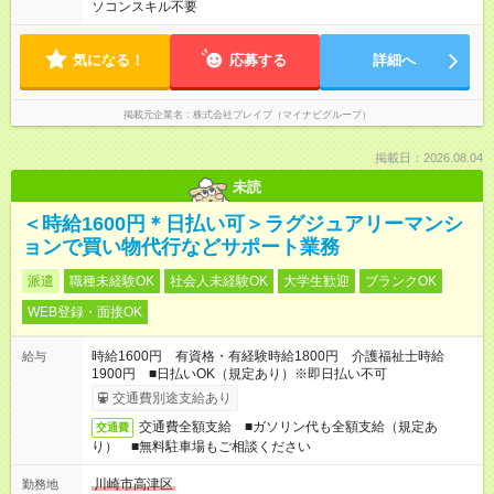
ソコンスキル不要
気になる！
応募する
詳細へ
掲載元企業名
株式会社ブレイブ（マイナビグループ）
掲載日：2026.08.04
未読
＜時給1600円＊日払い可＞ラグジュアリーマンシ
ョンで買い物代行などサポート業務
派遣
職種未経験OK
社会人未経験OK
大学生歓迎
ブランクOK
WEB登録・面接OK
時給1600円 有資格・有経験時給1800円 介護福祉士時給
給与
1900円 ■日払いOK（規定あり）※即日払い不可
交通費別途支給あり
交通費全額支給 ■ガソリン代も全額支給（規定あ
交通費
り） ■無料駐車場もご相談ください
川崎市高津区
勤務地