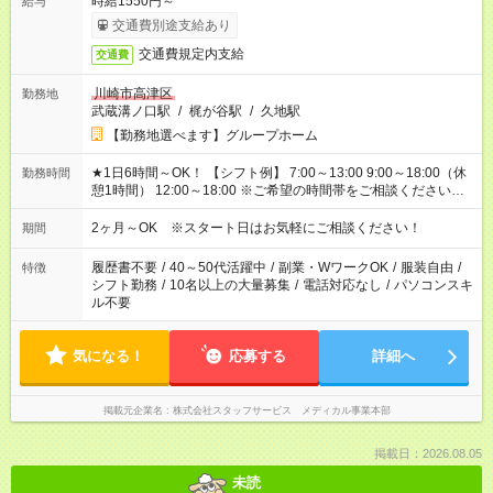
時給1550円～
給与
交通費別途支給あり
交通費規定内支給
交通費
川崎市高津区
勤務地
武蔵溝ノ口駅
/
梶が谷駅
/
久地駅
【勤務地選べます】グループホーム
★1日6時間～OK！ 【シフト例】 7:00～13:00 9:00～18:00（休
勤務時間
憩1時間） 12:00～18:00 ※ご希望の時間帯をご相談ください。
※日勤、夜勤のみ、変則的な勤務等も相談OK！
2ヶ月～OK ※スタート日はお気軽にご相談ください！
期間
履歴書不要
/
40～50代活躍中
/
副業・WワークOK
/
服装自由
/
特徴
シフト勤務
/
10名以上の大量募集
/
電話対応なし
/
パソコンスキ
ル不要
気になる！
応募する
詳細へ
掲載元企業名
株式会社スタッフサービス メディカル事業本部
掲載日：2026.08.05
未読