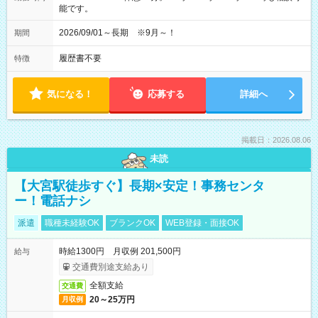
能です。
2026/09/01～長期 ※9月～！
期間
履歴書不要
特徴
気になる！
応募する
詳細へ
掲載日：2026.08.06
未読
【大宮駅徒歩すぐ】長期×安定！事務センタ
ー！電話ナシ
派遣
職種未経験OK
ブランクOK
WEB登録・面接OK
時給1300円 月収例 201,500円
給与
交通費別途支給あり
全額支給
交通費
20～25万円
月収例