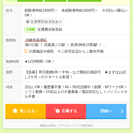
経験者時給1900円～ 未経験者時給1800円～ ※日払い/週払い
給与
OK！
交通費別途支給あり
交通費全額支給
交通費
川崎市高津区
勤務地
溝の口駅
/
武蔵溝ノ口駅
/
高津(神奈川県)駅
/
…
介護施設や病院 ※ご自宅近辺からご案内可能
★1日5時間～OK！
勤務時間
【急募】即日勤務OK！中旬～など開始日相談可 ★まずはお試
期間
し2カ月～のスタートも歓迎！
日払いOK
/
履歴書不要
/
40～50代活躍中
/
副業・WワークOK
/
特徴
シフト勤務
/
10名以上の大量募集
/
電話対応なし
/
パソコンスキ
ル不要
気になる！
応募する
詳細へ
掲載元企業名
ケアスタッフィング株式会社