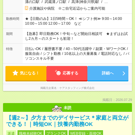
溝の口駅
/
武蔵溝ノ口駅
/
高津(神奈川県)駅
/
…
介護施設や病院 ※ご自宅近辺からご案内可能
★【日勤のみ】1日5時間～OK！ ≪シフト例≫ 9:00～14:00
勤務時間
10:00～15:00 12:00～17:00 など
【急募】即日勤務OK！中旬～など開始日相談可 ★まずはお試
期間
し2カ月～のスタートも歓迎！
日払いOK
/
履歴書不要
/
40～50代活躍中
/
副業・WワークOK
/
特徴
服装自由
/
シフト勤務
/
10名以上の大量募集
/
電話対応なし
/
パ
ソコンスキル不要
気になる！
応募する
詳細へ
掲載元企業名
ケアスタッフィング株式会社
掲載日：2026.07.29
未読
【週2～】夕方までのデイサービス＊家庭と両立が
できる！｜時短OK｜扶養内勤務OK
派遣
職種未経験OK
ブランクOK
WEB登録・面接OK