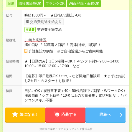
派遣
職種未経験OK
ブランクOK
WEB登録・面接OK
時給1800円～ ★日払い/週払いOK
給与
交通費別途支給あり
交通費全額支給
交通費
川崎市高津区
勤務地
溝の口駅
/
武蔵溝ノ口駅
/
高津(神奈川県)駅
/
…
介護施設や病院 ※ご自宅近辺からご案内可能
★【日勤のみ】1日5時間～OK！ ≪シフト例≫ 9:00～14:00
勤務時間
10:00～15:00 12:00～17:00 など
【急募】即日勤務OK！中旬～など開始日相談可 ★まずはお試
期間
し2カ月～のスタートも歓迎！
日払いOK
/
履歴書不要
/
40～50代活躍中
/
副業・WワークOK
/
特徴
服装自由
/
シフト勤務
/
10名以上の大量募集
/
電話対応なし
/
パ
ソコンスキル不要
気になる！
応募する
詳細へ
掲載元企業名
ケアスタッフィング株式会社