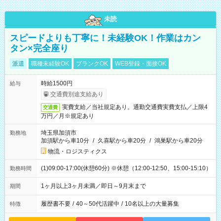
未読
スピードよりも丁寧に！未経験OK！作業はカン
タン×完全座り
派遣
職種未経験OK
ブランクOK
WEB登録・面接OK
時給1500円
給与
交通費別途支給あり
実費支給／当社規定あり。通勤交通費実費支払／上限4
交通費
万円／月※規定あり
埼玉県加須市
勤務地
加須駅から車10分
/
久喜駅から車20分
/
鴻巣駅から車20分
物流・ロジスティクス
(1)09:00-17:00(休憩60分) ※休憩（12:00-12:50、15:00-15:10）
勤務時間
1ヶ月以上3ヶ月未満／即日～9月末まで
期間
履歴書不要
/
40～50代活躍中
/
10名以上の大量募集
特徴