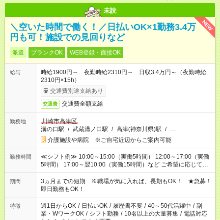
未読
NEW
＼空いた時間で働く！／日払いOK×1勤務3.4万
円も可！施設での見回りなど
派遣
ブランクOK
WEB登録・面接OK
時給1900円～ 夜勤時給2310円～ 日収3.4万円～（夜勤時給
給与
2310円×15h）
交通費別途支給あり
交通費全額支給
交通費
川崎市高津区
勤務地
溝の口駅
/
武蔵溝ノ口駅
/
高津(神奈川県)駅
/
…
介護施設や病院 ※ご自宅近辺からご案内可能
≪シフト例≫ 10:00～15:00（実働5時間） 12:00～17:00（実働
勤務時間
5時間） 17:00～翌10:00（実働15時間）など ご希望に応じて、
働く時間は調整できます！ お気軽に担当へ相談ください！
3ヵ月までの短期 ※職場が気に入れば、長期もOK！ ★急募！
期間
即日勤務もOK！
週1日からOK
/
日払いOK
/
履歴書不要
/
40～50代活躍中
/
副
特徴
業・WワークOK
/
シフト勤務
/
10名以上の大量募集
/
電話対応