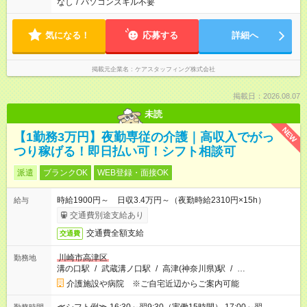
なし
/
パソコンスキル不要
気になる！
応募する
詳細へ
掲載元企業名
ケアスタッフィング株式会社
掲載日：2026.08.07
未読
NEW
【1勤務3万円】夜勤専従の介護｜高収入でがっ
つり稼げる！即日払い可！シフト相談可
派遣
ブランクOK
WEB登録・面接OK
時給1900円～ 日収3.4万円～（夜勤時給2310円×15h）
給与
交通費別途支給あり
交通費全額支給
交通費
川崎市高津区
勤務地
溝の口駅
/
武蔵溝ノ口駅
/
高津(神奈川県)駅
/
…
介護施設や病院 ※ご自宅近辺からご案内可能