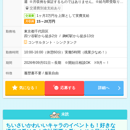
週 ※月収例を保証するものではありません。※給与即受取りサ
ービス利用可（利用条件有）
交通費別途支給あり
1ヶ月3万円を上限として実費支給
交通費
15～20万円
月収例
東京都千代田区
勤務地
四ツ谷駅から徒歩2分
/
麹町駅から徒歩13分
コンサルタント・シンクタンク
10:00-16:00（休憩60分）実働5時間（残業少なめ！）
勤務時間
2026年09月01日～長期 ※開始日相談OK ※9月～！
期間
履歴書不要
/
服装自由
特徴
気になる！
応募する
詳細へ
未読
ちいさいかわいいキャラのイベントも！好きな