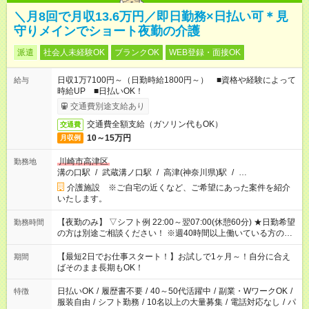
＼月8回で月収13.6万円／即日勤務×日払い可＊見
守りメインでショート夜勤の介護
派遣
社会人未経験OK
ブランクOK
WEB登録・面接OK
日収1万7100円～（日勤時給1800円～） ■資格や経験によって
給与
時給UP ■日払いOK！
交通費別途支給あり
交通費全額支給（ガソリン代もOK）
交通費
10～15万円
月収例
川崎市高津区
勤務地
溝の口駅
/
武蔵溝ノ口駅
/
高津(神奈川県)駅
/
…
介護施設 ※ご自宅の近くなど、ご希望にあった案件を紹介
いたします。
【夜勤のみ】 ▽シフト例 22:00～翌07:00(休憩60分) ★日勤希望
勤務時間
の方は別途ご相談ください！ ※週40時間以上働いている方のW
ワークはNG
【最短2日でお仕事スタート！】お試しで1ヶ月～！自分に合え
期間
ばそのまま長期もOK！
日払いOK
/
履歴書不要
/
40～50代活躍中
/
副業・WワークOK
/
特徴
服装自由
/
シフト勤務
/
10名以上の大量募集
/
電話対応なし
/
パ