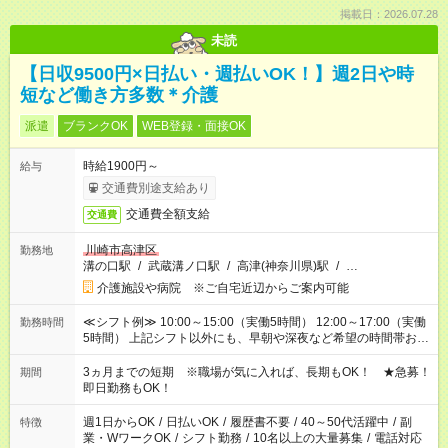
掲載日：2026.07.28
未読
【日収9500円×日払い・週払いOK！】週2日や時
短など働き方多数＊介護
派遣
ブランクOK
WEB登録・面接OK
時給1900円～
給与
交通費別途支給あり
交通費全額支給
交通費
川崎市高津区
勤務地
溝の口駅
/
武蔵溝ノ口駅
/
高津(神奈川県)駅
/
…
介護施設や病院 ※ご自宅近辺からご案内可能
≪シフト例≫ 10:00～15:00（実働5時間） 12:00～17:00（実働
勤務時間
5時間） 上記シフト以外にも、早朝や深夜など希望の時間帯お聞
かせください！ 事前に担当からヒアリングもしますので、ご安
心ください！
3ヵ月までの短期 ※職場が気に入れば、長期もOK！ ★急募！
期間
即日勤務もOK！
週1日からOK
/
日払いOK
/
履歴書不要
/
40～50代活躍中
/
副
特徴
業・WワークOK
/
シフト勤務
/
10名以上の大量募集
/
電話対応