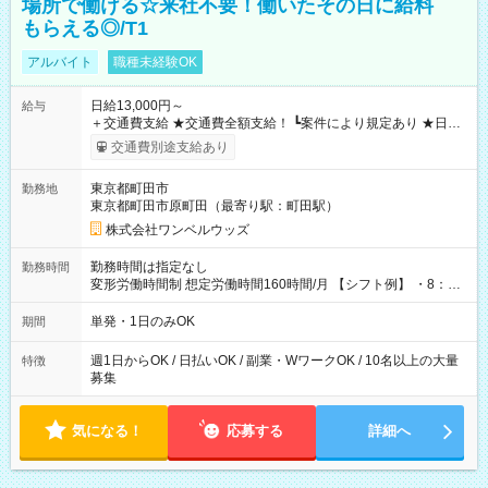
場所で働ける☆来社不要！働いたその日に給料
もらえる◎/T1
アルバイト
職種未経験OK
日給13,000円～
給与
＋交通費支給 ★交通費全額支給！ ┗案件により規定あり ★日払
いOK！（規定あり） ┗働いたその日に現金GET♪ お仕事後はコ
交通費別途支給あり
ンビニATMから 日払い分を引き落とせます！ 【試用期間】試
用期間なし
東京都町田市
勤務地
東京都町田市原町田（最寄り駅：町田駅）
株式会社ワンベルウッズ
勤務時間は指定なし
勤務時間
変形労働時間制 想定労働時間160時間/月 【シフト例】 ・8：00
～21：00
単発・1日のみOK
期間
週1日からOK / 日払いOK / 副業・WワークOK / 10名以上の大量
特徴
募集
気になる！
応募する
詳細へ