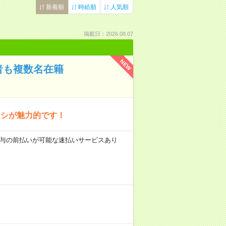
新着順
時給順
人気順
掲載日：2026.08.07
NEW
者も複数名在籍
ナシが魅力的です！
 ■給与の前払いが可能な速払いサービスあり