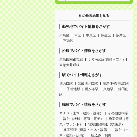
他の検索結果を見る
勤務地でバイト情報をさがす
川崎区
幸区
中原区
麻生区
多摩区
宮前区
沿線でバイト情報をさがす
東急田園都市線
ＪＲ南武線(川崎－立川)
東急大井町線
駅でバイト情報をさがす
溝の口駅
武蔵溝ノ口駅
高津(神奈川県)駅
二子新地駅
梶が谷駅
久地駅
津田山
駅
職種でバイト情報をさがす
ＣＡＤ（土木・建築・設備）
その他技術系
設計（機械・電気・電子）
施工管理（電
気・プラント）
研究開発関連（技術系）
施工管理（建設・土木・設備）
設計（土
木・建築・設備）
組込み・制御