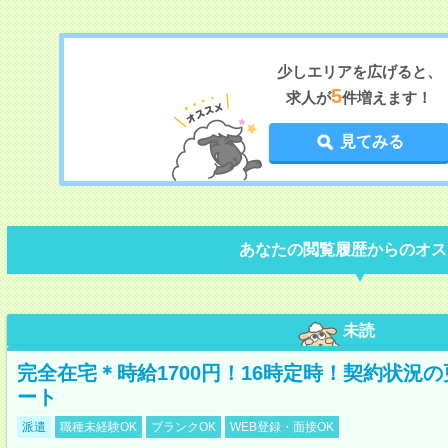
少しエリアを広げると、
5
求人が
件増えます！
見てみる
あなたの閲覧履歴からのオス
未読
完全在宅＊時給1700円！16時定時！契約状況
ート
派遣
職種未経験OK
ブランクOK
WEB登録・面接OK