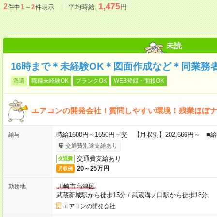
1,475
2
平均時給:
円
件中
1
～
2
件表示
未読
16時まで＊未経験OK＊図面作成など＊同業務
派遣
職種未経験OK
ブランクOK
WEB登録・面接OK
エアコンの開発会社！質問しやすい環境！残業ほぼ
時給1600円～1650円＋交 【月収例】202,666円～
給与
交通費別途支給あり
交通費支給あり
交通費
20～25万円
月収例
川崎市高津区
勤務地
武蔵新城駅から徒歩15分
/
武蔵溝ノ口駅から徒歩18分
エアコンの開発会社