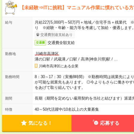
【未経験⇒ITに挑戦】マニュアル作業に慣れている
月給22万5,000円～50万円＋地域／住宅手当＋残業代
給与
り ※経験・年齢・能力等を考慮して加給・優遇します
交通費別途支給あり
交通費全額支給
交通費
川崎市高津区
勤務地
溝の口駅
/
武蔵溝ノ口駅
/
高津(神奈川県)駅
/
…
川崎市高津区にある企業
8：30～17：30（実働8時間） ※勤務時間は就業先に
勤務時間
が可能な就業先もあります。 ◎今よりもさらに働きや
をあげて取り組んでいます。
長期（期間を定めない雇用契約を当社と結びます）派遣
期間
40～50代活躍中
/
10名以上の大量募集
特徴
気になる！
応募する