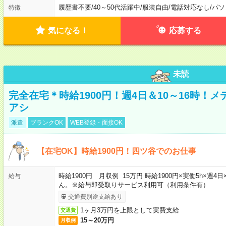
履歴書不要
/
40～50代活躍中
/
服装自由
/
電話対応なし
/
パソ
特徴
気になる！
応募する
未読
完全在宅＊時給1900円！週4日＆10～16時！
アシ
派遣
ブランクOK
WEB登録・面接OK
【在宅OK】時給1900円！四ツ谷でのお仕事
時給1900円 月収例 15万円 時給1900円×実働5h×
給与
ん。※給与即受取りサービス利用可（利用条件有）
交通費別途支給あり
1ヶ月3万円を上限として実費支給
交通費
15～20万円
月収例