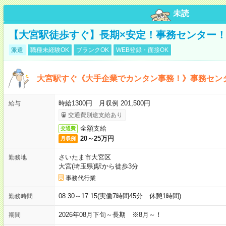
未読
【大宮駅徒歩すぐ】長期×安定！事務センター
派遣
職種未経験OK
ブランクOK
WEB登録・面接OK
大宮駅すぐ《大手企業でカンタン事務！》事務セン
時給1300円 月収例 201,500円
給与
交通費別途支給あり
全額支給
交通費
20～25万円
月収例
さいたま市大宮区
勤務地
大宮(埼玉県)駅から徒歩3分
事務代行業
08:30～17:15(実働7時間45分 休憩1時間)
勤務時間
2026年08月下旬～長期 ※8月～！
期間