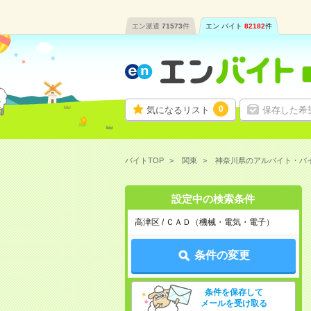
エン派遣
71573
件
エン バイト
82182
件
0
気になるリスト
保存した希
バイトTOP
関東
神奈川県のアルバイト・バ
設定中の検索条件
高津区 / ＣＡＤ（機械・電気・電子）
条件の変更
条件を保存して
メールを受け取る