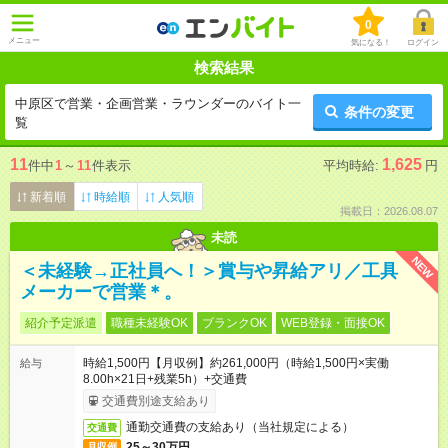
0
メニュー
気になる！
ログイン
検索結果
中原区で営業・企画営業・ラウンダーのバイト一
条件の変更
覧
11
1,625
件中
1
～
11
件表示
平均時給:
円
新着順
時給順
人気順
掲載日：2026.08.07
未読
NEW
＜未経験→正社員へ！＞賞与や昇給アリ／工具
メーカーで営業＊。
紹介予定派遣
職種未経験OK
ブランクOK
WEB登録・面接OK
時給1,500円【月収例】約261,000円（時給1,500円×実働
給与
8.00h×21日+残業5h）+交通費
交通費別途支給あり
通勤交通費の支給あり（当社規定による）
交通費
25～30万円
月収例