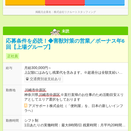
掲載元企業名
株式会社リクルートスタッフィング
未読
応募条件を必読！◆害獣対策の営業／ボーナス年6
回【上場グループ】
正社員
月給300,000円～
給与
上記額にはみなし残業代を含みます。※超過分は全額支給いたし
ます。 みなし残業代 73,808円／月 みなし残業時間 45時間／月
交通費別途支給あり
年5回のボーナスあり！ ◆2種類のボーナスがあります（ボーナ
スA、ボーナスB）。 └3ヶ月ごと（年4回）：ボーナスA └年度
川崎市中原区
勤務地
末（年1回）：ボーナスB ◆ボーナスは年で合計「年5回」お渡
神奈川県
川崎市中原区
※直行直帰のお仕事のため活動目安エリ
し。ボーナスなしはありません。 └ボーナス合計で約100～250
アとしてエリア選択をしております
万/年程度になります。 └ボーナス合計が80万を切る等というこ
とはほぼありません。 ＜ボーナス5回がどう支払われるか＞ 1月
アズサポート株式会社（「便利屋」を、日本の新しいインフ
～3月：月給のみ 4月～11月：月給＋ボーナスA 12月：月給＋ボ
ラへ）
ーナスA＋ボーナスB --------------------------------- 昇給：あり ※年
1回評価に基づく 手当：あり 全額100%支給 ・交通費（通勤
シフト制
勤務時間
費） ・業務における活動費 ・超過勤務手当 【注意】 貸与する
1日あたりの実働時間：最大8時間/日 残業時間：月平均20時間程
社用車は、社員各自が保管していただきます ?駐車場代が仮にか
度 ※閑散月10時間ほど、繁忙期40時間ほど 【注意】 直行直帰の