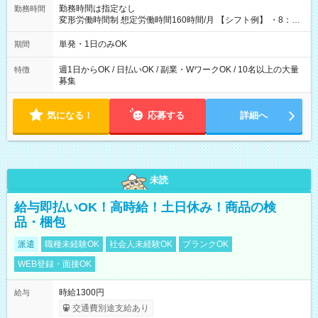
勤務時間は指定なし
勤務時間
変形労働時間制 想定労働時間160時間/月 【シフト例】 ・8：00
～21：00
単発・1日のみOK
期間
週1日からOK / 日払いOK / 副業・WワークOK / 10名以上の大量
特徴
募集
気になる！
応募する
詳細へ
未読
給与即払いOK！高時給！土日休み！商品の検
品・梱包
派遣
職種未経験OK
社会人未経験OK
ブランクOK
WEB登録・面接OK
時給1300円
給与
交通費別途支給あり