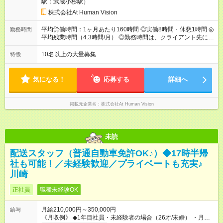
駅：武蔵小杉駅）
業代（月15時間分）が含まれた 金額になります。超過分は追加
で全額支給。 【頑張りを給与・キャリアに還元します】 年に2
株式会社At Human Vision
回⼈事評価があり等級が決まります。 等級に合わせた給与設定
のため、若い内からでも頑張り次第で給与アップが叶います。
平均労働時間：1ヶ月あたり160時間 ◎実働8時間・休憩1時間 ◎
勤務時間
⼀般職（20～31万円）→リーダー（⽉給26～36万円） →係⻑
平均残業時間（4.3時間/月） ◎勤務時間は、クライアント先に
（⽉給34～45万円）→課⻑（⽉給36～48万円）→部⻑（⽉給40
より異なります。 ※＜シフト例＞ 10:00～19:00／11:00～
～58万円） 【試用期間】試用期間あり 試用期間の長さ：6ヶ月
20:00 平均労働時間：1ヶ月あたり160時間 ◎実働8時間・休憩1
10名以上の大量募集
特徴
※ 雇用形態と給与に、本採用時と異なる部分があります。 雇用
時間 ◎平均残業時間（4.3時間/月） ◎勤務時間は、クライアント
形態：本採用時と同じです。 給与：月給 224,000円 ～ 330,000
先に より異なります。 ※＜シフト例＞ 10:00～19:00／11:00
円 上記額にはみなし残業代を含みます。※超過分は全額支給い
～20:00
気になる！
応募する
詳細へ
たします。 みなし残業代 24,000円 ～ 34,000円／月 みなし残業
時間 15時間／月
掲載元企業名
株式会社At Human Vision
未読
配送スタッフ（普通自動車免許OK♪）◆17時半帰
社も可能！／未経験歓迎／プライベートも充実♪
川崎
正社員
職種未経験OK
月給210,000円～350,000円
給与
《月収例》 ◆1年目社員・未経験者の場合（26才/未婚） ・月給