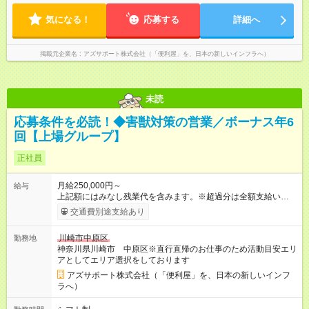
かる場合、各自での負担となります 【試用期間】試用期間あり
ため、最初に訪問するお客様と、最後のお客様のご自宅の場所
試用期間の長さ：4ヶ月 ※ 雇用形態と給与に、本採用時と異なる
気になる！
によっては出勤・退勤時間が変動する場合がございます 例）
応募する
詳細へ
部分があります。 雇用形態：中途採用（契約社員） 給与：本採
閑散期10時に出発、退勤16時代～繁忙期7時代に出発～帰宅20
用時と同じです。 試用期間中は嘱託社員契約となります。嘱託
時代
社員契約中の給与・待遇・福利厚生は正社員のものと同じで
掲載元企業名
アズサポート株式会社（「便利屋」を、日本の新しいインフラへ）
す。99％の方が試用期間後に正社員に移行しております。
未読
応募条件を必読！◆害獣対策の営業／ボーナス年6
回【上場グループ】
正社員
月給250,000円～
給与
上記額にはみなし残業代を含みます。※超過分は全額支給いたし
ます。 みなし残業代 73,808円／月 みなし残業時間 45時間／月
交通費別途支給あり
＜ボーナス＞ 合計で「年6回」お渡し └3ヶ月ごと（年4回）→A
タイプ └半年ごと（年2回）→Bタイプ ※合計で約200～300
川崎市中原区
勤務地
万/年程度で動きます（一番高い方ですと400万超え） ※ボー
神奈川県川崎市 中原区※直行直帰のお仕事のため活動目安エリ
ナス合計が極端に150万を切る等ということはありません ＜年
アとしてエリア選択をしております
収イメージ＞ (1)各月のボーナス支払い 1月～3月：月給のみ 4
月、7月、10月：月給＋ボーナスA 6月、12月：月給＋ボーナス
アズサポート株式会社（「便利屋」を、日本の新しいインフ
B (2)経験年数に伴う年収推移 入社1年目：470万（3割）～520
ラへ）
万円以上（6割）～高い方（1割）600万超え 3年目： 7割の社員
が年収600万円以上 --------------------------------- 昇給：あり ※年1