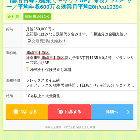
【顧客目線の提案でキャリアUP】保険アドバイザ
ー／平均年収600万＆残業月平均20h/ca10394
正社員
職種未経験OK
月給250,000円～
給与
上記額にはみなし残業代を含みます。※超過分は全額支給いたし
ます。 みなし残業代 50,000円／月 みなし残業時間 30時間／月
交通費別途支給あり
＜インセンティブで頑張りを評価！＞ 四半期に1回、実績に応じ
てインセンティブを支給します。さらに、毎月様々な種類のイ
川崎市中原区
勤務地
ンセンティブをご用意。実際に、1回のインセンティブで200万
神奈川県
川崎市中原区
新丸子東3丁目1135番地1号 グランツリ
円を手にした先輩もいます！ 【試用期間】試用期間あり 試用期
ー武蔵小杉3F
間の長さ：3ヶ月 雇用形態、給与は本採用時と同じです。
株式会社保険見直し本舗
フレックスタイム制
勤務時間
フルフレックス 標準労働時間：1日あたり7時間30分 ※コアタイ
ム無 ※店舗営業時間に応じて早番・遅番対応あり ★柔軟な働き
方を実現 毎月希望を提出しシフトを決める為、 仕事とプライベ
10名以上の大量募集
特徴
ートを無理なく両立できます。 研修終了後のひとり立ち以降
は、 「子どものお迎えに合わせて早めに退勤」 「予定があるの
で遅めに出社」など、 ライフスタイルに合わせた働き方も徐々
気になる！
応募する
詳細へ
に可能です。
掲載元企業名
株式会社保険見直し本舗