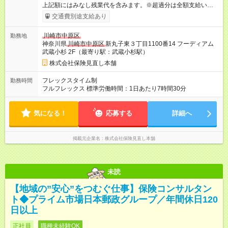
上記額にはみなし残業代を含みます。※超過分は全額支給いたし
ます。 みなし残業代 55,000円 以上／月 みなし残業時間 30時間
交通費別途支給あり
／月 ※試用期間は3ヶ月で、条件に変更はありません。 上記額に
はみなし残業代（月30時間分、55，000円分）を含みます。 ※
川崎市中原区
勤務地
超過分は全額支給します 【試用期間】試用期間あり 試用期間の
神奈川県
川崎市中原区
新丸子東３丁目1100番14 フーディアム
長さ：3ヶ月 雇用形態、給与は本採用時と同じです。
武蔵小杉 2F（最寄り駅：武蔵小杉駅）
株式会社保険見直し本舗
フレックスタイム制
勤務時間
フルフレックス 標準労働時間：1日あたり7時間30分
気になる！
応募する
詳細へ
掲載元企業名
株式会社保険見直し本舗
未読
【地域の”安心”をつむぐ仕事】保険コンサルタン
ト◆プライム市場日本郵政グループ／年間休日120
日以上
正社員
職種未経験OK