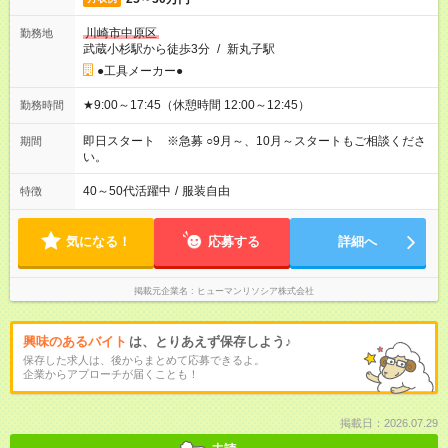
川崎市中原区
勤務地
武蔵小杉駅から徒歩3分
/
新丸子駅
●工具メーカー●
★9:00～17:45（休憩時間 12:00～12:45）
勤務時間
即日スタート ※急募 ○9月～、10月～スタートもご相談くださ
期間
い。
40～50代活躍中
/
服装自由
特徴
気になる！
応募する
詳細へ
掲載元企業名
ヒューマンリソシア株式会社
興味のあるバイト
は、とりあえず保存しよう♪
保存した求人は、後からまとめて応募できるよ。
企業からアプローチが届くことも！
掲載日：2026.07.29