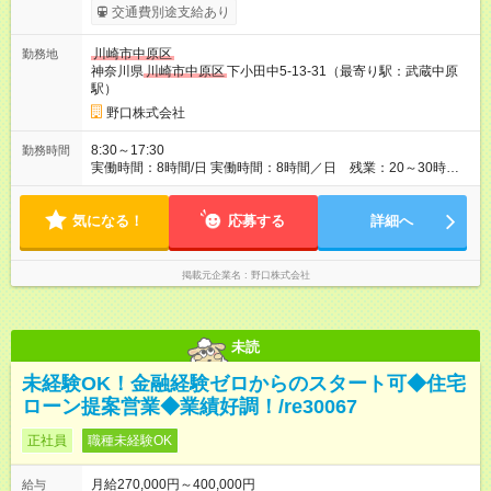
21万円 ・残業代5万円（30時間）
交通費別途支給あり
========================= ：月収26万円 ※時間外手当
は、別途、全額支給します。（3～5万円：残業20～30時間/月）
川崎市中原区
勤務地
※試用期間は6ヶ月で、その間給与・待遇に変更はありません。
神奈川県
川崎市中原区
下小田中5-13-31（最寄り駅：武蔵中原
※上記には一律支給の33,000円（外勤手当、運転手当、住居手
駅）
当）を含みます。 ※被扶養者がいる場合、家族手当有。 ※経
験・年齢・能力を考慮して決定いたします。 【試用期間】試用
野口株式会社
期間あり 試用期間の長さ：6ヶ月 雇用形態、給与は本採用時と
同じです。
8:30～17:30
勤務時間
実働時間：8時間/日 実働時間：8時間／日 残業：20～30時間
／月
気になる！
応募する
詳細へ
掲載元企業名
野口株式会社
未読
未経験OK！金融経験ゼロからのスタート可◆住宅
ローン提案営業◆業績好調！/re30067
正社員
職種未経験OK
月給270,000円～400,000円
給与