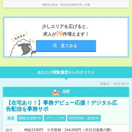
掲載元企業名
株式会社保険見直し本舗
少しエリアを広げると、
70
求人が
件増えます！
見てみる
あなたの閲覧履歴からのオススメ
掲載日：2026.08.07
未読
【在宅あり！】事務デビュー応援！デジタル広
告配信を事務サポ
派遣
職種未経験OK
ブランクOK
WEB登録・面接OK
時給1530円 ※月収例：244,000円（月21日就業の際）
給与