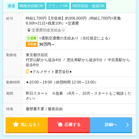
派遣
職種未経験OK
ブランクOK
WEB登録・面接OK
時給1,700円【月収例】約306,000円（時給1,700円×実働
給与
8.00h×21日+残業10h）+交通費
交通費別途支給あり
○通勤交通費の支給あり（当社規定による）
交通費
30万円～
月収例
東京都渋谷区
勤務地
代官山駅から徒歩4分
/
恵比寿駅から徒歩5分
/
中目黒駅から
徒歩8分
●グルメサイト運営会社●
★10:00～19:00（休憩時間 12:00～13:00）
勤務時間
即日スタート ※急募 ○9月～、10月～スタートもご相談くだ
期間
さい♪
履歴書不要
/
服装自由
特徴
気になる！
応募する
詳細へ