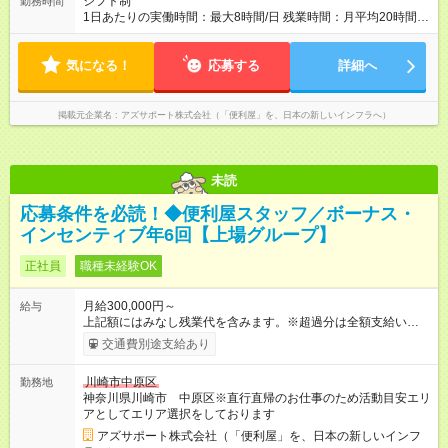
シフト制
勤務時間
回評価に基づく 手当：あり 全額100%支給 ・交通費（通勤
1日あたりの実働時間：最大8時間/日 残業時間：月平均20時間程
費） ・業務における活動費 ・超過勤務手当 【注意】 貸与する
度 ※閑散月10時間ほど、繁忙期40時間ほど 【注意】 直行直帰の
社用車は、社員各自が保管していただきます 駐車場代が仮にか
ため、最初に訪問するお客様と、最後のお客様のご自宅の場所
かる場合、各自での負担となります 【試用期間】試用期間あり
気になる！
によっては出勤・退勤時間が変動する場合がございます 例）
応募する
詳細へ
試用期間の長さ：4ヶ月 ※ 雇用形態と給与に、本採用時と異なる
閑散期10時に出発、退勤16時代～繁忙期7時代に出発～帰宅20
部分があります。 雇用形態：中途採用（契約社員） 給与：本採
時代
用時と同じです。 試用期間中は嘱託社員契約となります。嘱託
掲載元企業名
アズサポート株式会社（「便利屋」を、日本の新しいインフラへ）
社員契約中の給与・待遇・福利厚生は正社員のものと同じで
す。99％の方が試用期間後に正社員に移行しております。
未読
応募条件を必読！◆便利屋スタッフ／ボーナス・
インセンティブ年6回【上場グループ】
正社員
職種未経験OK
月給300,000円～
給与
上記額にはみなし残業代を含みます。※超過分は全額支給いたし
ます。 みなし残業代 73,808円／月 みなし残業時間 45時間／月
交通費別途支給あり
年収＝月給＋ボーナス＋インセンティブ ボーナス ：2回 ※過
去2回を切ったことなし インセンティブ ：年4回 ※3ヶ月ごと
川崎市中原区
勤務地
（年4回） ※施工スタッフにもインセンティブがもらえます
神奈川県川崎市 中原区※直行直帰のお仕事のため活動目安エリ
※合計で約30～60万/年程度で動きます（一番高い方ですと100
アとしてエリア選択をしております
万超え） --------------------------------- 昇給：あり ※年1回評価に基
づく 手当：あり 全額100%支給 ・交通費（通勤費） ・業務に
アズサポート株式会社（「便利屋」を、日本の新しいインフ