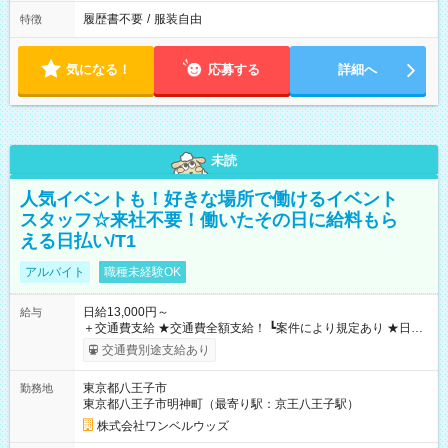
履歴書不要
/
服装自由
特徴
気になる！
応募する
詳細へ
未読
人気イベントも！好きな場所で働けるイベント
スタッフ☆来社不要！働いたその日に給料もら
える日払い/T1
アルバイト
職種未経験OK
日給13,000円～
給与
＋交通費支給 ★交通費全額支給！ ┗案件により規定あり ★日払
いOK！（規定あり） ┗働いたその日に現金GET♪ お仕事後はコ
交通費別途支給あり
ンビニATMから 日払い分を引き落とせます！ 【試用期間】試
用期間なし
東京都八王子市
勤務地
東京都八王子市明神町（最寄り駅：京王八王子駅）
株式会社ワンベルウッズ