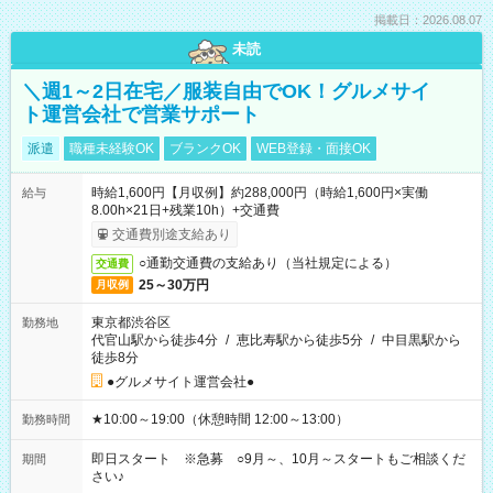
掲載日：2026.08.07
未読
＼週1～2日在宅／服装自由でOK！グルメサイ
ト運営会社で営業サポート
派遣
職種未経験OK
ブランクOK
WEB登録・面接OK
時給1,600円【月収例】約288,000円（時給1,600円×実働
給与
8.00h×21日+残業10h）+交通費
交通費別途支給あり
○通勤交通費の支給あり（当社規定による）
交通費
25～30万円
月収例
東京都渋谷区
勤務地
代官山駅から徒歩4分
/
恵比寿駅から徒歩5分
/
中目黒駅から
徒歩8分
●グルメサイト運営会社●
★10:00～19:00（休憩時間 12:00～13:00）
勤務時間
即日スタート ※急募 ○9月～、10月～スタートもご相談くだ
期間
さい♪