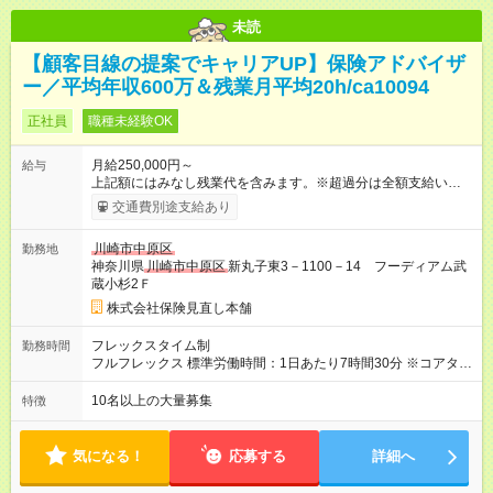
未読
【顧客目線の提案でキャリアUP】保険アドバイザ
ー／平均年収600万＆残業月平均20h/ca10094
正社員
職種未経験OK
月給250,000円～
給与
上記額にはみなし残業代を含みます。※超過分は全額支給いたし
ます。 みなし残業代 50,000円／月 みなし残業時間 30時間／月
交通費別途支給あり
＜インセンティブで頑張りを評価！＞ 四半期に1回、実績に応じ
てインセンティブを支給します。さらに、毎月様々な種類のイ
川崎市中原区
勤務地
ンセンティブをご用意。実際に、1回のインセンティブで200万
神奈川県
川崎市中原区
新丸子東3－1100－14 フーディアム武
円を手にした先輩もいます！ 【試用期間】試用期間あり 試用期
蔵小杉2Ｆ
間の長さ：3ヶ月 雇用形態、給与は本採用時と同じです。
株式会社保険見直し本舗
フレックスタイム制
勤務時間
フルフレックス 標準労働時間：1日あたり7時間30分 ※コアタイ
ム無 ※店舗営業時間に応じて早番・遅番対応あり ★柔軟な働き
方を実現 毎月希望を提出しシフトを決める為、 仕事とプライベ
10名以上の大量募集
特徴
ートを無理なく両立できます。 研修終了後のひとり立ち以降
は、 「子どものお迎えに合わせて早めに退勤」 「予定があるの
で遅めに出社」など、 ライフスタイルに合わせた働き方も徐々
気になる！
応募する
詳細へ
に可能です。