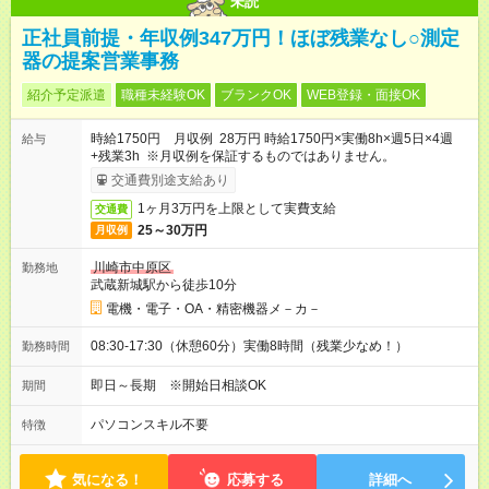
未読
正社員前提・年収例347万円！ほぼ残業なし○測定
器の提案営業事務
紹介予定派遣
職種未経験OK
ブランクOK
WEB登録・面接OK
時給1750円 月収例 28万円 時給1750円×実働8h×週5日×4週
給与
+残業3h ※月収例を保証するものではありません。
交通費別途支給あり
1ヶ月3万円を上限として実費支給
交通費
25～30万円
月収例
川崎市中原区
勤務地
武蔵新城駅から徒歩10分
電機・電子・OA・精密機器メ－カ－
08:30-17:30（休憩60分）実働8時間（残業少なめ！）
勤務時間
即日～長期 ※開始日相談OK
期間
パソコンスキル不要
特徴
気になる！
応募する
詳細へ