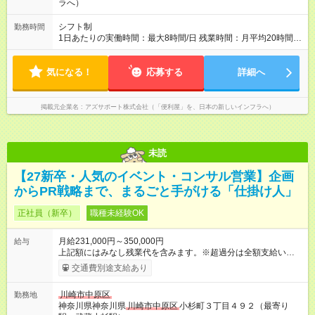
おける活動費 ・超過勤務手当 【注意】 貸与する社用車は、社員
ラへ）
各自が保管していただきます 駐車場代が仮にかかる場合、各社
員での負担となります ※1都3県社員については会社負担があり
シフト制
勤務時間
ます（ご相談ください） 【試用期間】試用期間あり 試用期間の
1日あたりの実働時間：最大8時間/日 残業時間：月平均20時間程
長さ：4ヶ月 ※ 雇用形態と給与に、本採用時と異なる部分があり
度 ※閑散月10時間ほど、繁忙期40時間ほど 【注意】 直行直帰の
ます。 雇用形態：中途採用（契約社員） 給与：本採用時と同じ
ため、最初に訪問するお客様と、最後のお客様のご自宅の場所
です。 試用期間中は嘱託社員契約となります。嘱託社員契約中
気になる！
によっては出勤・退勤時間が変動する場合がございます 例）
応募する
詳細へ
の給与・待遇・福利厚生は正社員のものと同じです。99％の方
閑散期10時に出発、退勤16時代～繁忙期7時代に出発～帰宅20
が試用期間後に正社員に移行しております。
時代
掲載元企業名
アズサポート株式会社（「便利屋」を、日本の新しいインフラへ）
未読
【27新卒・人気のイベント・コンサル営業】企画
からPR戦略まで、まるごと手がける「仕掛け人」
正社員（新卒）
職種未経験OK
月給231,000円～350,000円
給与
上記額にはみなし残業代を含みます。※超過分は全額支給いたし
ます。 みなし残業代 24,000円 ～ 37,000円／月 みなし残業時
交通費別途支給あり
間 15時間／月 【給与】 月給： 大卒・院卒 ：243，000
円（固定残業代 26，000円） 短大・専門・高専卒：231，000円
川崎市中原区
勤務地
（固定残業代 24，000円） 賞与：年２回 （業績連動型） 昇
神奈川県神奈川県
川崎市中原区
小杉町３丁目４９２（最寄り
給：年２回（3月、9月) 試用期間：6ヶ月 ※上記額にはみなし残