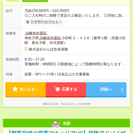
月給256,800円～310,350円
給与
◎ご入社時のご経験で算定の上確定いたします。 ◎月給に加え
て、諸手当（残業手当・住居手当・扶養手当・営業手当など）
交通費別途支給あり
+賞与年2回を支給します。 ◎諸手当については通勤・住居・扶
養などの状況により支給金額を決定いたします。 ◎試用期間6ヶ
川崎市中原区
勤務地
月あり。待遇に変更はありません。 ◎実績に応じた営業手当が
神奈川県
川崎市中原区
小杉町３－４３６（最寄り駅：武蔵小杉
別途支給されます。 【試用期間】試用期間あり 試用期間の長
駅、新丸子駅、向河原駅）
さ：6ヶ月 雇用形態、給与は本採用時と同じです。
株式会社かんぽ生命保険
8:20～17:20
勤務時間
実働時間：8時間/日 ◎勤務地によって勤務時間が異なります
（8：20～17：20、8：50～17：50など） ◎残業時間は月平均
9.4時間です。
副業・WワークOK / 10名以上の大量募集
特徴
気になる！
応募する
詳細へ
掲載元企業名
株式会社かんぽ生命保険
未読