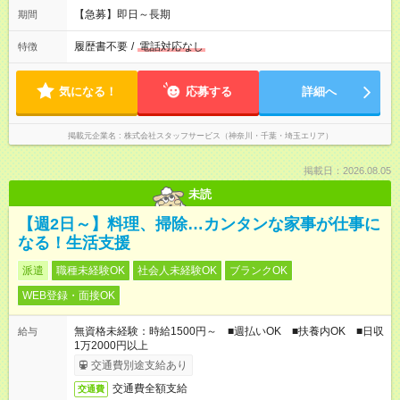
【急募】即日～長期
期間
履歴書不要
/
電話対応なし
特徴
気になる！
応募する
詳細へ
掲載元企業名
株式会社スタッフサービス（神奈川・千葉・埼玉エリア）
掲載日：2026.08.05
未読
【週2日～】料理、掃除…カンタンな家事が仕事に
なる！生活支援
派遣
職種未経験OK
社会人未経験OK
ブランクOK
WEB登録・面接OK
無資格未経験：時給1500円～ ■週払いOK ■扶養内OK ■日収
給与
1万2000円以上
交通費別途支給あり
交通費全額支給
交通費