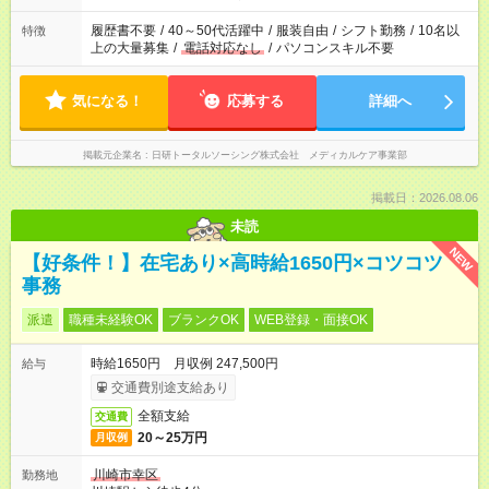
の勤務時間。 合計で週40時間を超える場合は応募できません。
履歴書不要
/
40～50代活躍中
/
服装自由
/
シフト勤務
/
10名以
特徴
上の大量募集
/
電話対応なし
/
パソコンスキル不要
気になる！
応募する
詳細へ
掲載元企業名
日研トータルソーシング株式会社 メディカルケア事業部
掲載日：2026.08.06
未読
NEW
【好条件！】在宅あり×高時給1650円×コツコツ
事務
派遣
職種未経験OK
ブランクOK
WEB登録・面接OK
時給1650円 月収例 247,500円
給与
交通費別途支給あり
全額支給
交通費
20～25万円
月収例
川崎市幸区
勤務地