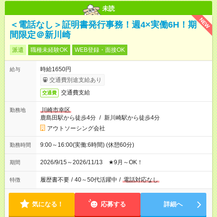
未読
NEW
＜電話なし＞証明書発行事務！週4×実働6H！期
間限定＠新川崎
派遣
職種未経験OK
WEB登録・面接OK
時給1650円
給与
交通費別途支給あり
交通費支給
交通費
川崎市幸区
勤務地
鹿島田駅から徒歩4分
/
新川崎駅から徒歩4分
アウトソーシング会社
9:00～16:00(実働:6時間) (休憩60分)
勤務時間
2026/9/15～2026/11/13 ★9月～OK！
期間
履歴書不要
/
40～50代活躍中
/
電話対応なし
特徴
気になる！
応募する
詳細へ