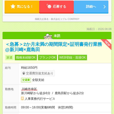
気になる！
応募する
詳細へ
掲載元企業名
株式会社コブル COMPANY
掲載日：2026.08.08
未読
NEW
＜急募＞2か月未満の期間限定×証明書発行業務
@新川崎×鹿島田
派遣
職種未経験OK
ブランクOK
WEB登録・面接OK
時給1650円
給与
交通費別途支給あり
全額支給
交通費
川崎市幸区
勤務地
新川崎駅から徒歩6分
/
鹿島田駅から徒歩2分
人事業務代行サービス
09:00～16:00(実働6時間 休憩1時間)
勤務時間