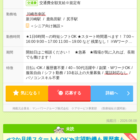
交通費全額支給※規定有
交通費
川崎市幸区
勤務地
新川崎駅
/
鹿島田駅
/
尻手駅
＜シニア向け施設＞
★1日6時間～の時短シフトOK ★スタート時間選べます！ 7:00～
勤務時間
16:00 9:00～17:00 11:00～19:00 など 残業なし！ ※Wワークの
場合、他のお仕事と合わせ週40時間超の就業はご案内できませ
ん ※法令に基づき、週20時間以上勤務は社会保険への加入対象
開始日はご相談ください！ ★急募 ★職場が気に入れば、長期
期間
となります ※労働者派遣法（日雇い派遣の原則禁止）により、
でも働けます！
短時間・短期間の就業はご案内が難しい場合があります
日払いOK
/
履歴書不要
/
40～50代活躍中
/
副業・WワークOK
/
特徴
服装自由
/
シフト勤務
/
10名以上の大量募集
/
電話対応なし
/
パソコンスキル不要
気になる！
応募する
詳細へ
掲載元企業名
マンパワーグループ株式会社 ケアサービス事業部 （医療福祉介護関連）
掲載日：2026.08.08
未読
NEW
≪2か月後スタートもOK≫志望動機も履歴書も