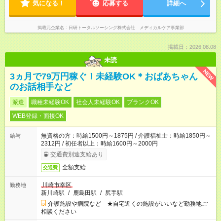
気になる！
応募する
詳細へ
掲載元企業名
日研トータルソーシング株式会社 メディカルケア事業部
掲載日：2026.08.08
未読
NEW
3ヵ月で79万円稼ぐ！未経験OK＊おばあちゃん
のお話相手など
派遣
職種未経験OK
社会人未経験OK
ブランクOK
WEB登録・面接OK
無資格の方：時給1500円～1875円 / 介護福祉士：時給1850円～
給与
2312円 / 初任者以上：時給1600円～2000円
交通費別途支給あり
全額支給
交通費
川崎市幸区
勤務地
新川崎駅
/
鹿島田駅
/
尻手駅
介護施設や病院など ★自宅近くの施設がいいなど勤務地ご
相談ください