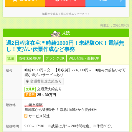
掲載元企業名
株式会社ニッソーネット
掲載日：2026.08.05
未読
週2日程度在宅＊時給1600円！未経験OK！電話無
し！支払い伝票作成など事務
派遣
職種未経験OK
ブランクOK
WEB登録・面接OK
時給1600円＋交 【月収例】274,000円～ ■給与の前払いが可
給与
能な速払いサービスあり
交通費別途支給あり
交通費支給あり
交通費
25～30万円
月収例
川崎市幸区
勤務地
川崎駅から徒歩5分
/
京急川崎駅から徒歩8分
サービス関連
9:00～17:30 ※残業は月5～20時間程度。※休憩60分。
勤務時間