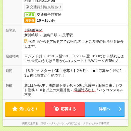
割増（時給0.25×5h）
交通費別途支給あり
交通費全額支給
交通費
10～15万円
月収例
川崎市幸区
勤務地
新川崎駅
/
鹿島田駅
/
尻手駅
≪自宅からドアtoドアで30分以内！≫ご希望の勤務地を紹介
します。
▽シフト例 ・16:30～翌9:30 ・16:30～翌10:30など ※慣れるま
勤務時間
での最初のうちは日勤からのスタート！ ※Wワーク希望の方へ
今ご覧のお仕事で希望する勤務時間と、もう1つのお仕事の勤務
時間。 合計で週40時間を超える場合は応募できません。
【8月中のスタートOK！急募！】2カ月～ ■ご応募から最短2～
期間
3日後に就業が可能です！
週1日からOK
/
履歴書不要
/
40～50代活躍中
/
服装自由
/
シフ
特徴
ト勤務
/
10名以上の大量募集
/
電話対応なし
/
パソコンスキル
不要
気になる！
応募する
詳細へ
掲載元企業名
日研トータルソーシング株式会社 メディカルケア事業部