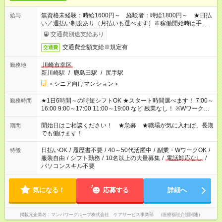
無資格未経験：時給1600円～ 経験者：時給1800円～ ★日払
給与
い／週払い制度あり（月払いも選べます）※稼働開始時は手続き
完了次第のお支払いとなります。
交通費別途支給あり
交通費全額支給※規定有
交通費
川崎市幸区
勤務地
新川崎駅
/
鹿島田駅
/
尻手駅
＜シニア向けマンション＞
★1日6時間～の時短シフトOK ★スタート時間選べます！ 7:00～
勤務時間
16:00 9:00～17:00 11:00～19:00 など 残業なし！ ※Wワークの
場合、他のお仕事と合わせ週40時間超の就業はご案内できませ
ん ※法令に基づき、週20時間以上勤務は社会保険への加入対象
開始日はご相談ください！ ★急募 ★職場が気に入れば、長期
期間
となります ※労働者派遣法（日雇い派遣の原則禁止）により、
でも働けます！
短時間・短期間の就業はご案内が難しい場合があります
日払いOK
/
履歴書不要
/
40～50代活躍中
/
副業・WワークOK
/
特徴
服装自由
/
シフト勤務
/
10名以上の大量募集
/
電話対応なし
/
パソコンスキル不要
気になる！
応募する
詳細へ
掲載元企業名
マンパワーグループ株式会社 ケアサービス事業部 （医療福祉介護関連）