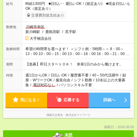
時給1300円 ■日払い・週払いOK！(規定あり) ■現金日払いも
給与
OK（規定あり）
交通費別途支給あり
川崎市幸区
勤務地
新川崎駅
/
鹿島田駅
/
尻手駅
大手物流会社
希望の時間帯を選べます！ ＜シフト例：5時間～＞ 8：00～
勤務時間
13：00 10：00～15：00 13：00～18：00 16：00～21：00 ＜
シフト例：8時間～＞ ・10：00～19：00 ・13：00～22：00 ・
22：00～翌6：00 など！是非ご希望をお聞かせください！
【急募】即日スタートＯＫ！ 単発1日のみから働けます。
期間
週1日からOK
/
日払いOK
/
履歴書不要
/
40～50代活躍中
/
副
特徴
業・WワークOK
/
服装自由
/
シフト勤務
/
10名以上の大量募
集
/
電話対応なし
/
パソコンスキル不要
気になる！
応募する
詳細へ
掲載元企業名
株式会社マイワーク
掲載日：2026.08.08
未読