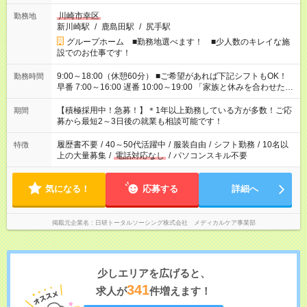
川崎市幸区
勤務地
新川崎駅
/
鹿島田駅
/
尻手駅
グループホーム ■勤務地選べます！ ■少人数のキレイな施
設でのお仕事です！
9:00～18:00（休憩60分） ■ご希望があれば下記シフトもOK！
勤務時間
早番 7:00～16:00 遅番 10:00～19:00 「家族と休みを合わせた
い」 「余裕を持って夕飯の準備がしたい」 「できれば残業はし
たくない」 など、ご希望を教えてくださいね。 ※Wワーク希望
【積極採用中！急募！】＊1年以上勤務している方が多数！ご応
期間
の方へ 今ご覧のお仕事で希望する勤務時間と、もう1つのお仕事
募から最短2～3日後の就業も相談可能です！
の勤務時間。 合計で週40時間を超える場合は応募できません。
履歴書不要
/
40～50代活躍中
/
服装自由
/
シフト勤務
/
10名以
特徴
上の大量募集
/
電話対応なし
/
パソコンスキル不要
気になる！
応募する
詳細へ
掲載元企業名
日研トータルソーシング株式会社 メディカルケア事業部
少しエリアを広げると、
341
求人が
件増えます！