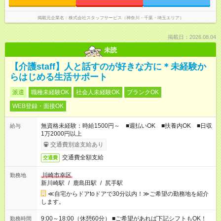
掲載元企業名
株式会社スタッフサービス（神奈川・千葉・埼玉エリア）
掲載日：2026.08.04
未読
【介護staff】人と話すのが好きな方に＊未経験か
らはじめる生活サポート
派遣
職種未経験OK
社会人未経験OK
ブランクOK
WEB登録・面接OK
無資格未経験：時給1500円～ ■週払いOK ■扶養内OK ■日収
給与
1万2000円以上
交通費別途支給あり
交通費全額支給
交通費
川崎市幸区
勤務地
新川崎駅
/
鹿島田駅
/
尻手駅
≪自宅からドアtoドアで30分以内！≫ご希望の勤務地を紹介
します。
9:00～18:00（休憩60分） ■ご希望があれば下記シフトもOK！
勤務時間