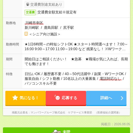
す。
交通費別途支給あり
交通費全額支給※規定有
交通費
川崎市幸区
勤務地
新川崎駅
/
鹿島田駅
/
尻手駅
＜シニア向け施設＞
★1日6時間～の時短シフトOK ★スタート時間選べます！ 7:00～
勤務時間
16:00 9:00～17:00 11:00～19:00 など 残業なし！ ※Wワークの
場合、他のお仕事と合わせ週40時間超の就業はご案内できませ
ん ※法令に基づき、週20時間以上勤務は社会保険への加入対象
開始日はご相談ください！ ★急募 ★職場が気に入れば、長期
期間
となります ※労働者派遣法（日雇い派遣の原則禁止）により、
でも働けます！
短時間・短期間の就業はご案内が難しい場合があります
日払いOK
/
履歴書不要
/
40～50代活躍中
/
副業・WワークOK
/
特徴
服装自由
/
シフト勤務
/
10名以上の大量募集
/
電話対応なし
/
パソコンスキル不要
気になる！
応募する
詳細へ
掲載元企業名
マンパワーグループ株式会社 ケアサービス事業部 （医療福祉介護関連）
掲載日：2026.08.05
未読