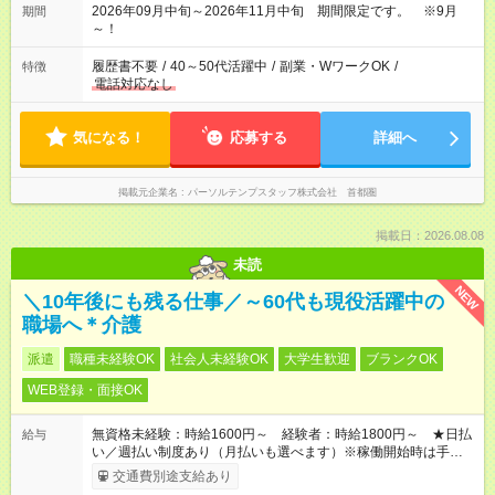
2026年09月中旬～2026年11月中旬 期間限定です。 ※9月
期間
～！
履歴書不要
/
40～50代活躍中
/
副業・WワークOK
/
特徴
電話対応なし
気になる！
応募する
詳細へ
掲載元企業名
パーソルテンプスタッフ株式会社 首都圏
掲載日：2026.08.08
未読
NEW
＼10年後にも残る仕事／～60代も現役活躍中の
職場へ＊介護
派遣
職種未経験OK
社会人未経験OK
大学生歓迎
ブランクOK
WEB登録・面接OK
無資格未経験：時給1600円～ 経験者：時給1800円～ ★日払
給与
い／週払い制度あり（月払いも選べます）※稼働開始時は手続き
完了次第のお支払いとなります。
交通費別途支給あり