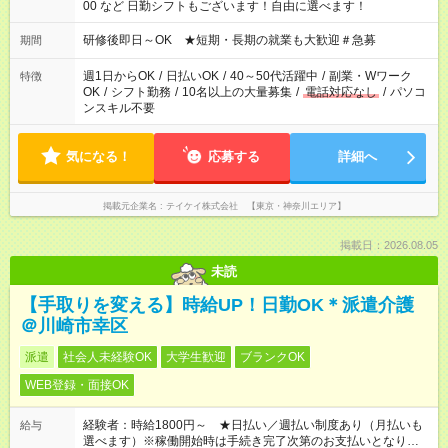
00 など 日勤シフトもございます！自由に選べます！
研修後即日～OK ★短期・長期の就業も大歓迎＃急募
期間
週1日からOK
/
日払いOK
/
40～50代活躍中
/
副業・Wワーク
特徴
OK
/
シフト勤務
/
10名以上の大量募集
/
電話対応なし
/
パソコ
ンスキル不要
気になる！
応募する
詳細へ
掲載元企業名
テイケイ株式会社 【東京・神奈川エリア】
掲載日：2026.08.05
未読
【手取りを変える】時給UP！日勤OK＊派遣介護
＠川崎市幸区
派遣
社会人未経験OK
大学生歓迎
ブランクOK
WEB登録・面接OK
経験者：時給1800円～ ★日払い／週払い制度あり（月払いも
給与
選べます）※稼働開始時は手続き完了次第のお支払いとなりま