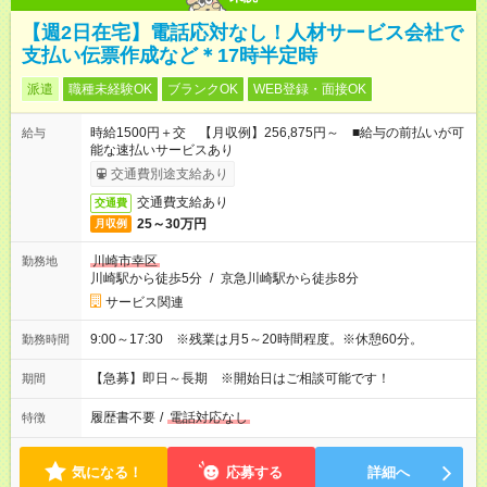
【週2日在宅】電話応対なし！人材サービス会社で
支払い伝票作成など＊17時半定時
派遣
職種未経験OK
ブランクOK
WEB登録・面接OK
時給1500円＋交 【月収例】256,875円～ ■給与の前払いが可
給与
能な速払いサービスあり
交通費別途支給あり
交通費支給あり
交通費
25～30万円
月収例
川崎市幸区
勤務地
川崎駅から徒歩5分
/
京急川崎駅から徒歩8分
サービス関連
9:00～17:30 ※残業は月5～20時間程度。※休憩60分。
勤務時間
【急募】即日～長期 ※開始日はご相談可能です！
期間
履歴書不要
/
電話対応なし
特徴
気になる！
応募する
詳細へ