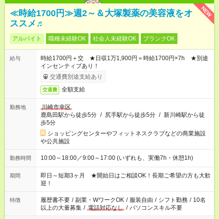
NEW
≪時給1700円≫週2～＆大塚製薬の美容液をオ
ススメ♬
アルバイト
職種未経験OK
社会人未経験OK
ブランクOK
時給1700円＋交 ★日収1万1,900円＝時給1700円×7h ★別途
給与
インセンティブあり！
交通費別途支給あり
全額支給
交通費
川崎市幸区
勤務地
鹿島田駅から徒歩5分
/
尻手駅から徒歩5分
/
新川崎駅から徒
歩5分
ショッピングセンターやフィットネスクラブなどの商業施設
や公共施設
10:00～18:00／9:00～17:00 (いずれも、実働7h・休憩1h)
勤務時間
即日～短期3ヶ月 ★開始日はご相談OK！長期ご希望の方も大歓
期間
迎！
履歴書不要
/
副業・WワークOK
/
服装自由
/
シフト勤務
/
10名
特徴
以上の大量募集
/
電話対応なし
/
パソコンスキル不要