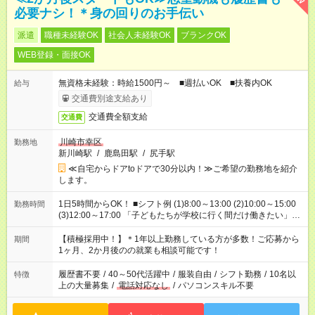
必要ナシ！＊身の回りのお手伝い
派遣
職種未経験OK
社会人未経験OK
ブランクOK
WEB登録・面接OK
無資格未経験：時給1500円～ ■週払いOK ■扶養内OK
給与
交通費別途支給あり
交通費全額支給
交通費
川崎市幸区
勤務地
新川崎駅
/
鹿島田駅
/
尻手駅
≪自宅からドアtoドアで30分以内！≫ご希望の勤務地を紹介
します。
1日5時間からOK！ ■シフト例 (1)8:00～13:00 (2)10:00～15:00
勤務時間
(3)12:00～17:00 「子どもたちが学校に行く間だけ働きたい」
「余裕を持って夕飯の準備がしたい」 「午前中は働いて、午後
はプライベートの時間にしたい」 など、ご希望を教えてくださ
【積極採用中！】＊1年以上勤務している方が多数！ご応募から
期間
いね。 ※Wワーク希望の方へ 今ご覧のお仕事で希望する勤務時
1ヶ月、2か月後のの就業も相談可能です！
間と、もう1つのお仕事の勤務時間。 合計で週40時間を超える
場合は応募できません。
履歴書不要
/
40～50代活躍中
/
服装自由
/
シフト勤務
/
10名以
特徴
上の大量募集
/
電話対応なし
/
パソコンスキル不要