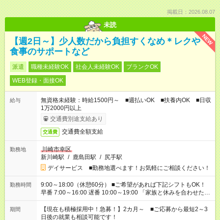
掲載日：2026.08.07
未読
NEW
【週2日～】少人数だから負担すくなめ＊レクや
食事のサポートなど
派遣
職種未経験OK
社会人未経験OK
ブランクOK
WEB登録・面接OK
無資格未経験：時給1500円～ ■週払いOK ■扶養内OK ■日収
給与
1万2000円以上
交通費別途支給あり
交通費全額支給
交通費
川崎市幸区
勤務地
新川崎駅
/
鹿島田駅
/
尻手駅
デイサービス ■勤務地選べます！お気軽にご相談ください！
9:00～18:00（休憩60分） ■ご希望があれば下記シフトもOK！
勤務時間
早番 7:00～16:00 遅番 10:00～19:00 「家族と休みを合わせた
い」 「余裕を持って夕飯の準備がしたい」 「できれば残業はし
たくない」 など、ご希望を教えてくださいね。 ※Wワーク希望
【現在も積極採用中！急募！】2カ月～ ■ご応募から最短2～3
期間
の方へ 今ご覧のお仕事で希望する勤務時間と、もう1つのお仕事
日後の就業も相談可能です！