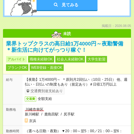
見てみる
掲載日：2026.08.05
未読
業界トップクラスの高日給1万4000円～夜勤警備
＊新生活に向けてがっつり稼ぐ！
アルバイト
職種未経験OK
社会人未経験OK
大学生歓迎
ブランクOK
WEB登録・面接OK
【夜勤】1万4000円～ ＊原則月2回払い（10日・25日） 他、週
給与
払い・日払いの制度もあり（規定あり）＃日収1万円以上
交通費別途支給あり
全額支給
交通費
川崎市幸区
勤務地
新川崎駅
/
鹿島田駅
/
尻手駅
京浜
（選べる日勤・夜勤） ▼20：00～翌5：00／21：00～翌6：
勤務時間