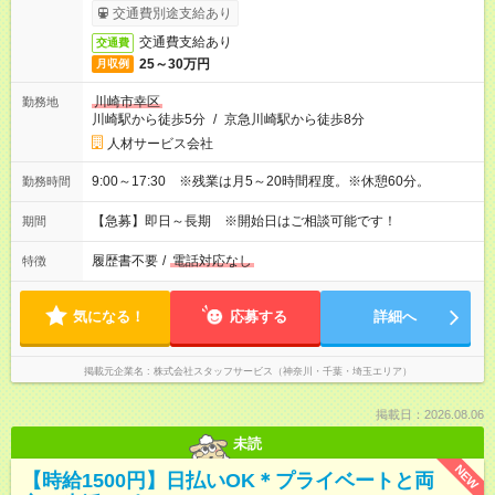
交通費別途支給あり
交通費支給あり
交通費
25～30万円
月収例
川崎市幸区
勤務地
川崎駅から徒歩5分
/
京急川崎駅から徒歩8分
人材サービス会社
9:00～17:30 ※残業は月5～20時間程度。※休憩60分。
勤務時間
【急募】即日～長期 ※開始日はご相談可能です！
期間
履歴書不要
/
電話対応なし
特徴
気になる！
応募する
詳細へ
掲載元企業名
株式会社スタッフサービス（神奈川・千葉・埼玉エリア）
掲載日：2026.08.06
未読
NEW
【時給1500円】日払いOK＊プライベートと両