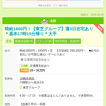
掲載元企業名
アデコ株式会社
掲載日：2026.08.09
未読
NEW
時給1800円！【東芝グループ】週3日在宅あり
＊基本17時15分帰り＊大手
派遣
職種未経験OK
ブランクOK
WEB登録・面接OK
時給1800円～1850円＋交 【月収例】299,250円～ ■給与の
給与
前払いが可能な速払いサービスあり
交通費別途支給あり
交通費支給あり
交通費
25～30万円
月収例
川崎市幸区
勤務地
川崎駅から徒歩1分
東芝グループ
8:30～17:15 ※残業はほとんどありません。※休憩60分。
勤務時間
【急募】即日～長期
期間