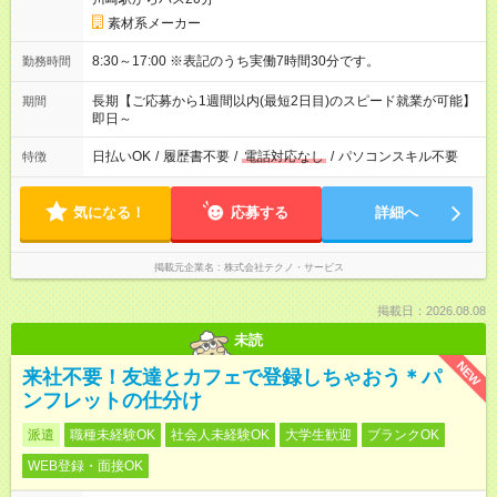
素材系メーカー
8:30～17:00 ※表記のうち実働7時間30分です。
勤務時間
長期【ご応募から1週間以内(最短2日目)のスピード就業が可能】
期間
即日～
日払いOK
/
履歴書不要
/
電話対応なし
/
パソコンスキル不要
特徴
気になる！
応募する
詳細へ
掲載元企業名
株式会社テクノ・サービス
掲載日：2026.08.08
未読
NEW
来社不要！友達とカフェで登録しちゃおう＊パ
ンフレットの仕分け
派遣
職種未経験OK
社会人未経験OK
大学生歓迎
ブランクOK
WEB登録・面接OK