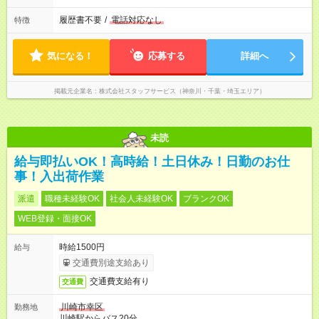
履歴書不要
/
電話対応なし
特徴
気になる！
応募する
詳細へ
掲載元企業名
株式会社スタッフサービス（神奈川・千葉・埼玉エリア）
未読
給与即払いOK！高時給！土日休み！日勤のお仕
事！入出荷作業
派遣
職種未経験OK
社会人未経験OK
ブランクOK
WEB登録・面接OK
時給1500円
給与
交通費別途支給あり
交通費支給有り
交通費
川崎市幸区
勤務地
川崎駅からバス20分