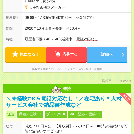
川崎駅から徒歩4分
大手精密機器メーカー
09:00～17:30(実働7時間30分 休憩1時間)
勤務時間
2026年10月上旬～長期 ※10月～！
期間
履歴書不要
/
40～50代活躍中
/
電話対応なし
特徴
気になる！
応募する
詳細へ
掲載元企業名
パーソルテンプスタッフ株式会社 首都圏
掲載日：2026.08.06
未読
NEW
＼未経験OK＆電話対応なし！／在宅あり＊人材
サービス会社で納品書作成など
派遣
職種未経験OK
ブランクOK
WEB登録・面接OK
時給1500円＋交 【月収例】256,875円～ ■給与の前払いが可
給与
能な速払いサービスあり