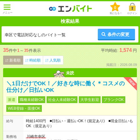
0
メニュー
気になる！
ログイン
検索結果
条件の変更
幸区で電話対応なしのバイト一覧
35
1,574
件中
1
～
35
件表示
平均時給:
円
新着順
時給順
人気順
掲載日：2026.08.09
未読
NEW
＼1日だけでOK！／好きな時に働く＊コスメの
仕分け／日払いOK
派遣
職種未経験OK
社会人未経験OK
大学生歓迎
ブランクOK
WEB登録・面接OK
時給1400円 ■日払い・週払いOK！(規定あり) ■現金日払いも
給与
OK（規定あり）
川崎市幸区
勤務地