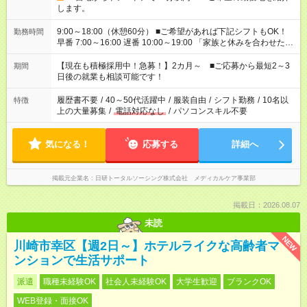
します。
9:00～18:00（休憩60分） ■ご希望があれば下記シフトもOK！
勤務時間
早番 7:00～16:00 遅番 10:00～19:00 「家族と休みを合わせた
い」 「余裕を持って夕飯の準備がしたい」 「できれば残業はし
たくない」 など、ご希望を教えてくださいね。 ※Wワーク希望
【現在も積極採用中！急募！】2カ月～ ■ご応募から最短2～3
期間
の方へ 今ご覧のお仕事で希望する勤務時間と、もう1つのお仕事
日後の就業も相談可能です！
の勤務時間。 合計で週40時間を超える場合は応募できません。
履歴書不要
/
40～50代活躍中
/
服装自由
/
シフト勤務
/
10名以
特徴
上の大量募集
/
電話対応なし
/
パソコンスキル不要
気になる！
応募する
詳細へ
掲載元企業名
日研トータルソーシング株式会社 メディカルケア事業部
掲載日：2026.08.07
未読
NEW
川崎市幸区【週2日～】ホテルライクな高齢者マ
ンションで生活サポート
派遣
職種未経験OK
社会人未経験OK
大学生歓迎
ブランクOK
WEB登録・面接OK