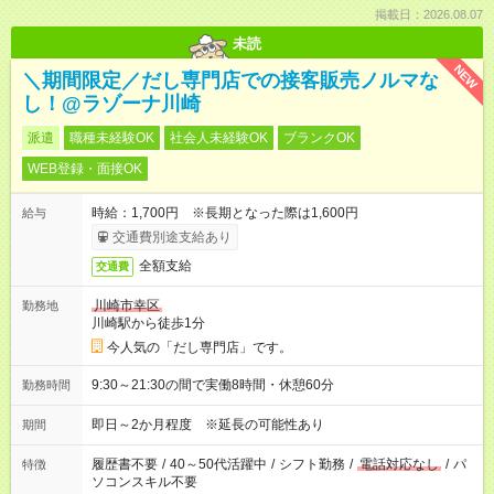
掲載日：2026.08.07
未読
NEW
＼期間限定／だし専門店での接客販売ノルマな
し！@ラゾーナ川崎
派遣
職種未経験OK
社会人未経験OK
ブランクOK
WEB登録・面接OK
時給：1,700円 ※長期となった際は1,600円
給与
交通費別途支給あり
全額支給
交通費
川崎市幸区
勤務地
川崎駅から徒歩1分
今人気の「だし専門店」です。
9:30～21:30の間で実働8時間・休憩60分
勤務時間
即日～2か月程度 ※延長の可能性あり
期間
履歴書不要
/
40～50代活躍中
/
シフト勤務
/
電話対応なし
/
パ
特徴
ソコンスキル不要