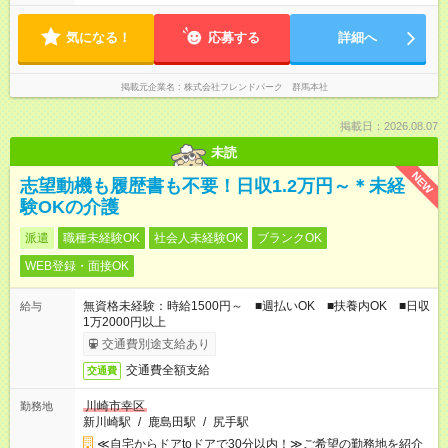
気になる！
応募する
詳細へ
掲載元企業名
株式会社フレンドパーク 群馬本社
掲載日：2026.08.07
未読
NEW
志望動機も履歴書も不要！日収1.2万円～＊未経
験OKの介護
派遣
職種未経験OK
社会人未経験OK
ブランクOK
WEB登録・面接OK
無資格未経験：時給1500円～ ■週払いOK ■扶養内OK ■日収
給与
1万2000円以上
交通費別途支給あり
交通費全額支給
交通費
川崎市幸区
勤務地
新川崎駅
/
鹿島田駅
/
尻手駅
≪自宅からドアtoドアで30分以内！≫ご希望の勤務地を紹介