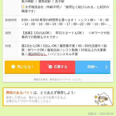
新川崎駅
/
鹿島田駅
/
尻手駅
大手物流会社（年齢不問／「無理なく続けられる」と好評の
職場です）
9:00～18:00 希望の時間帯を選べます！ ＜シフト例＞ ・8：30
勤務時間
～12：00 ・10：00～19：00 ・17：00～22：00 ・13：00～
22：00 ・22：00～翌6：00 など
【急募】1日のみOK！ 即日スタートもOK！ ＜Ｗワークや扶
期間
養内での勤務もＯＫです＞
週1日からOK
/
日払いOK
/
履歴書不要
/
40～50代活躍中
/
副
特徴
業・WワークOK
/
服装自由
/
シフト勤務
/
10名以上の大量募
集
/
電話対応なし
/
パソコンスキル不要
気になる！
応募する
詳細へ
掲載元企業名
株式会社マイワーク（シニア）
興味のあるバイト
は、とりあえず保存しよう♪
保存した求人は、後からまとめて応募できるよ。
企業からアプローチが届くことも！
掲載日：2026.08.09