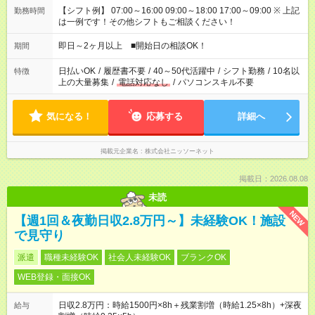
【シフト例】 07:00～16:00 09:00～18:00 17:00～09:00 ※ 上記
勤務時間
は一例です！その他シフトもご相談ください！
即日～2ヶ月以上 ■開始日の相談OK！
期間
日払いOK
/
履歴書不要
/
40～50代活躍中
/
シフト勤務
/
10名以
特徴
上の大量募集
/
電話対応なし
/
パソコンスキル不要
気になる！
応募する
詳細へ
掲載元企業名
株式会社ニッソーネット
掲載日：2026.08.08
未読
NEW
【週1回＆夜勤日収2.8万円～】未経験OK！施設
で見守り
派遣
職種未経験OK
社会人未経験OK
ブランクOK
WEB登録・面接OK
日収2.8万円：時給1500円×8h＋残業割増（時給1.25×8h）+深夜
給与