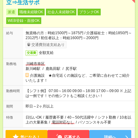
立⇒生活サポ
派遣
職種未経験OK
社会人未経験OK
ブランクOK
WEB登録・面接OK
無資格の方：時給1500円～1875円 / 介護福祉士：時給1850円～
給与
2312円 / 初任者以上：時給1600円～2000円
交通費別途支給あり
全額支給
交通費
川崎市幸区
勤務地
新川崎駅
/
鹿島田駅
/
尻手駅
介護施設 ★自宅近くの施設など、ご希望に合わせてご紹介
いたします！
【シフト例】 07:00～16:00 09:00～18:00 17:00～09:00 ※ 上記
勤務時間
は一例です！その他シフトもご相談ください！
即日～2ヶ月以上
期間
日払いOK
/
履歴書不要
/
40～50代活躍中
/
シフト勤務
/
10名以
特徴
上の大量募集
/
電話対応なし
/
パソコンスキル不要
気になる！
応募する
詳細へ