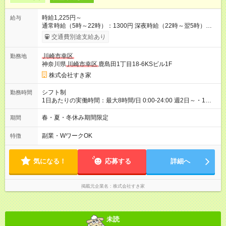
時給1,225円～
給与
通常時給（5時～22時）：1300円 深夜時給（22時～翌5時）：
1625円 高校生時給：1225円 【特別手当】早朝手当（5：00-9：
交通費別途支給あり
00）時給+150円 【試用期間】試用期間あり 試用期間の長さ：1
ヶ月 雇用形態、給与は本採用時と同じです。 試用期間の実態は
川崎市幸区
勤務地
30日（※条件変更なし）ですが、切り上げで一ヶ月とさせてい
神奈川県
川崎市幸区
鹿島田1丁目18-6KSビル1F
ただきます。 研修制度あり：15時間(研修中も同時給）
株式会社すき家
シフト制
勤務時間
1日あたりの実働時間：最大8時間/日 0:00-24:00 週2日～・1日
2h～OK ＜シフト例＞ 〇朝帯 5:00-9:00 〇昼帯 9:00-14:00 〇午
後帯 14:00-18:00 〇夜帯 18:00-22:00 〇深夜帯 22:00-翌5:00 基
春・夏・冬休み期間限定
期間
本は固定シフトですが家庭の都合などイレギュラーには対応し
ます♪
副業・WワークOK
特徴
気になる！
応募する
詳細へ
掲載元企業名
株式会社すき家
未読