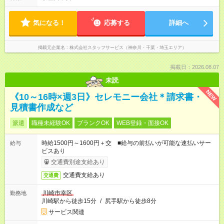
気になる！
応募する
詳細へ
掲載元企業名
株式会社スタッフサービス（神奈川・千葉・埼玉エリア）
掲載日：2026.08.07
未読
NEW
《10～16時×週3日》セレモニー会社＊請求書・
見積書作成など
派遣
職種未経験OK
ブランクOK
WEB登録・面接OK
時給1500円～1600円＋交 ■給与の前払いが可能な速払いサー
給与
ビスあり
交通費別途支給あり
交通費支給あり
交通費
川崎市幸区
勤務地
川崎駅から徒歩15分
/
尻手駅から徒歩8分
サービス関連