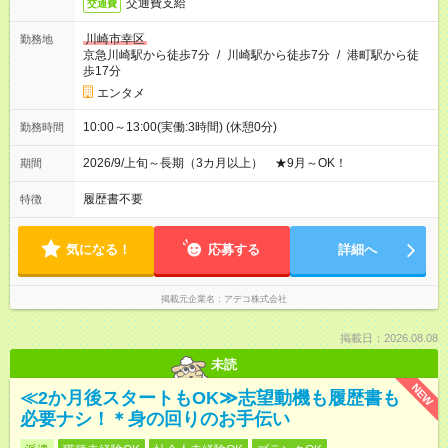
交通費支給
交通費
川崎市幸区
勤務地
京急川崎駅から徒歩7分
/
川崎駅から徒歩7分
/
港町駅から徒
歩17分
エンタメ
10:00～13:00(実働:3時間) (休憩0分)
勤務時間
2026/9/上旬～長期（3カ月以上） ★9月～OK！
期間
履歴書不要
特徴
気になる！
応募する
詳細へ
掲載元企業名
アデコ株式会社
掲載日：2026.08.08
未読
NEW
≪2か月後スタートもOK≫志望動機も履歴書も
必要ナシ！＊身の回りのお手伝い