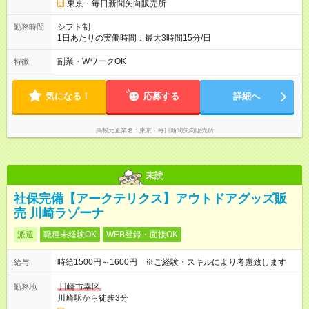
東京・毎日新聞矢向販売所
シフト制
勤務時間
1日あたりの実働時間：最大3時間15分/日
副業・WワークOK
特徴
気になる！
応募する
詳細へ
掲載元企業名
東京・毎日新聞矢向販売所
未読
社保完備【アークテリクス】アウトドアグッズ販
売 川崎ラゾーナ
派遣
職種未経験OK
WEB登録・面接OK
時給1500円～1600円 ※ご経験・スキルにより考慮致します
給与
川崎市幸区
勤務地
川崎駅から徒歩3分