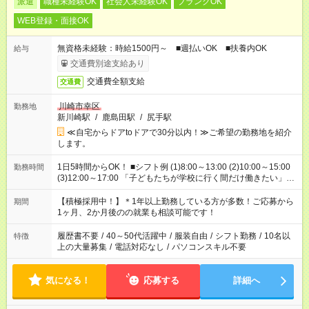
派遣
職種未経験OK
社会人未経験OK
ブランクOK
WEB登録・面接OK
無資格未経験：時給1500円～ ■週払いOK ■扶養内OK
給与
交通費別途支給あり
交通費全額支給
交通費
川崎市幸区
勤務地
新川崎駅
/
鹿島田駅
/
尻手駅
≪自宅からドアtoドアで30分以内！≫ご希望の勤務地を紹介
します。
1日5時間からOK！ ■シフト例 (1)8:00～13:00 (2)10:00～15:00
勤務時間
(3)12:00～17:00 「子どもたちが学校に行く間だけ働きたい」
「余裕を持って夕飯の準備がしたい」 「午前中は働いて、午後
はプライベートの時間にしたい」 など、ご希望を教えてくださ
【積極採用中！】＊1年以上勤務している方が多数！ご応募から
期間
いね。 ※Wワーク希望の方へ 今ご覧のお仕事で希望する勤務時
1ヶ月、2か月後のの就業も相談可能です！
間と、もう1つのお仕事の勤務時間。 合計で週40時間を超える
場合は応募できません。
履歴書不要
/
40～50代活躍中
/
服装自由
/
シフト勤務
/
10名以
特徴
上の大量募集
/
電話対応なし
/
パソコンスキル不要
気になる！
応募する
詳細へ