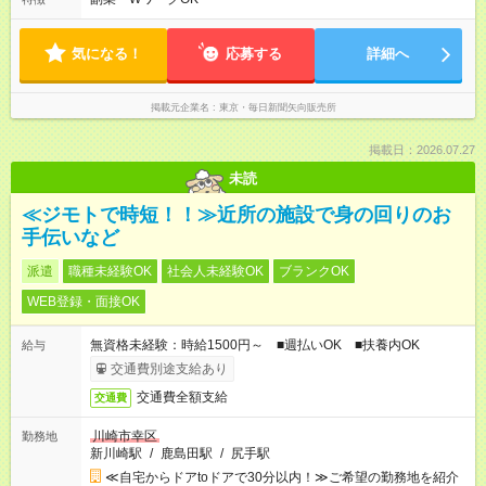
気になる！
応募する
詳細へ
掲載元企業名
東京・毎日新聞矢向販売所
掲載日：2026.07.27
未読
≪ジモトで時短！！≫近所の施設で身の回りのお
手伝いなど
派遣
職種未経験OK
社会人未経験OK
ブランクOK
WEB登録・面接OK
無資格未経験：時給1500円～ ■週払いOK ■扶養内OK
給与
交通費別途支給あり
交通費全額支給
交通費
川崎市幸区
勤務地
新川崎駅
/
鹿島田駅
/
尻手駅
≪自宅からドアtoドアで30分以内！≫ご希望の勤務地を紹介