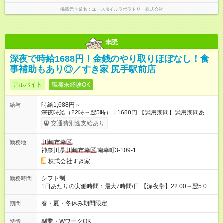
掲載元企業名
ユースタイルラボラトリー株式会社
未読
深夜で時給1688円！金銭のやり取りほぼなし！食
事補助もあり◎／すき家 尻手駅前店
アルバイト
職種未経験OK
時給1,688円～
給与
深夜時給（22時～翌5時）：1688円 【試用期間】試用期間あり
試用期間の長さ：1ヶ月 雇用形態、給与は本採用時と同じです。
交通費別途支給あり
試用期間の実態は30日（※条件変更なし）ですが、切り上げで
一ヶ月とさせていただきます。 研修制度あり：15時間(研修中も
川崎市幸区
勤務地
同時給）
神奈川県
川崎市幸区
南幸町3-109-1
株式会社すき家
シフト制
勤務時間
1日あたりの実働時間：最大7時間/日 【深夜帯】22:00～翌5:00
週2日～・1日2h～OK◎ ※22:00から翌5:00までは18歳以上の方
のみ勤務可能です（18歳未満の深夜業務禁止のため） ★深夜で
春・夏・冬休み期間限定
期間
も安心して働けます★ すき家では、ワンオペを禁止していま
す。 必ず、2名以上での勤務を行いますので、安心して働けま
副業・WワークOK
特徴