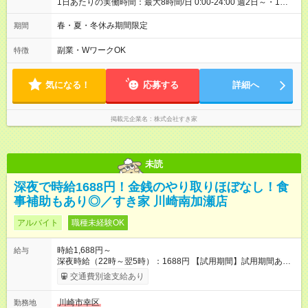
1日あたりの実働時間：最大8時間/日 0:00-24:00 週2日～・1日
2h～OK ＜シフト例＞ 〇朝帯 5:00-9:00 〇昼帯 9:00-14:00 〇午
後帯 14:00-18:00 〇夜帯 18:00-22:00 〇深夜帯 22:00-翌5:00 基
春・夏・冬休み期間限定
期間
本は固定シフトですが家庭の都合などイレギュラーには対応し
ます♪
副業・WワークOK
特徴
気になる！
応募する
詳細へ
掲載元企業名
株式会社すき家
未読
深夜で時給1688円！金銭のやり取りほぼなし！食
事補助もあり◎／すき家 川崎南加瀬店
アルバイト
職種未経験OK
時給1,688円～
給与
深夜時給（22時～翌5時）：1688円 【試用期間】試用期間あり
試用期間の長さ：1ヶ月 雇用形態、給与は本採用時と同じです。
交通費別途支給あり
試用期間の実態は30日（※条件変更なし）ですが、切り上げで
一ヶ月とさせていただきます。 研修制度あり：15時間(研修中も
川崎市幸区
勤務地
同時給）