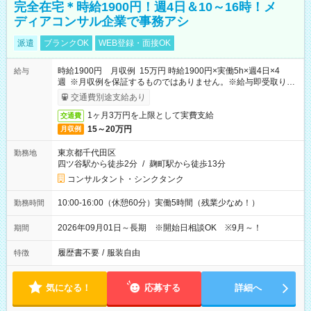
完全在宅＊時給1900円！週4日＆10～16時！メ
ディアコンサル企業で事務アシ
派遣
ブランクOK
WEB登録・面接OK
時給1900円 月収例 15万円 時給1900円×実働5h×週4日×4
給与
週 ※月収例を保証するものではありません。※給与即受取りサ
ービス利用可（利用条件有）
交通費別途支給あり
1ヶ月3万円を上限として実費支給
交通費
15～20万円
月収例
東京都千代田区
勤務地
四ツ谷駅から徒歩2分
/
麹町駅から徒歩13分
コンサルタント・シンクタンク
10:00-16:00（休憩60分）実働5時間（残業少なめ！）
勤務時間
2026年09月01日～長期 ※開始日相談OK ※9月～！
期間
履歴書不要
/
服装自由
特徴
気になる！
応募する
詳細へ