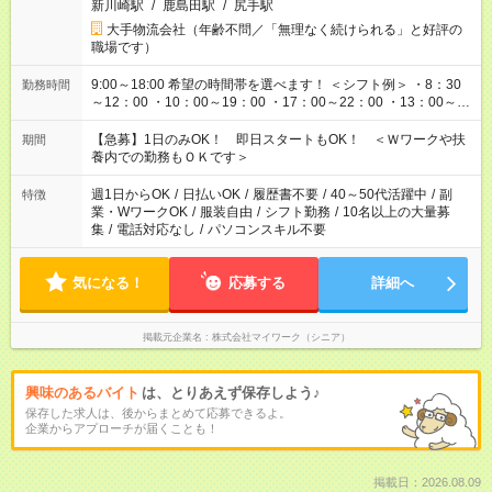
新川崎駅
/
鹿島田駅
/
尻手駅
大手物流会社（年齢不問／「無理なく続けられる」と好評の
職場です）
9:00～18:00 希望の時間帯を選べます！ ＜シフト例＞ ・8：30
勤務時間
～12：00 ・10：00～19：00 ・17：00～22：00 ・13：00～
22：00 ・22：00～翌6：00 など
【急募】1日のみOK！ 即日スタートもOK！ ＜Ｗワークや扶
期間
養内での勤務もＯＫです＞
週1日からOK
/
日払いOK
/
履歴書不要
/
40～50代活躍中
/
副
特徴
業・WワークOK
/
服装自由
/
シフト勤務
/
10名以上の大量募
集
/
電話対応なし
/
パソコンスキル不要
気になる！
応募する
詳細へ
掲載元企業名
株式会社マイワーク（シニア）
興味のあるバイト
は、とりあえず保存しよう♪
保存した求人は、後からまとめて応募できるよ。
企業からアプローチが届くことも！
掲載日：2026.08.09