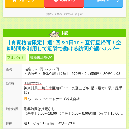
掲載元企業名
株式会社すき家
未読
【有資格者限定】週1回＆1日1h～直行直帰可！空
き時間を利用して近隣で働ける訪問介護ヘルパー
アルバイト
職種未経験OK
時給1,370円～2,727円
給与
＜給与例＞ 身体介護：時給1，970円～2，659円 ※30分1，085
円のサービスあり 生活援助：時給1，370円～1，849円 介護保
険外：1，520円～2，052円 ＜介護福祉士の場合の給与例＞ 身
川崎市幸区
勤務地
体介護：時給2，020円～2，727円 ※30分1，110円のサービス
神奈川県
川崎市幸区
柳町7-2 丸登三ビル1階（最寄り駅：尻手
あり 生活援助：時給1，420円～1，917円 介護保険外：時給1，
駅）
570円～2，119円 ・早朝/夜間/祝日は時給25％UP ・日曜日は時
ウエルシアパートナーズ株式会社
給35％UP 【試用期間】試用期間なし
勤務時間は指定なし
勤務時間
【基本】8:00～18:00 【早朝】6:00～8:00の間 【夜間】18:00～
22:00の間で 週1日・1日1時間～勤務OK ※実働1～8h 近隣勤務
で直行直帰可！ ★平日のみ、土日のみ 午前のみ・午後のみな
週1日からOK / 副業・WワークOK
特徴
ど、 ライフスタイルに合わせ 理想の働き方を実現できます ★W