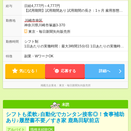
日給4,777円～4,777円
給与
【試用期間】試用期間あり 試用期間の長さ：1ヶ月 雇用形態、
給与は本採用時と同じです。
川崎市幸区
勤務地
神奈川県川崎市塚越3-370
東京・毎日新聞矢向販売所
シフト制
勤務時間
1日あたりの実働時間：最大3時間15分/日 1日あたりの実働時
間：3.25時間 シフト例 ・AM0時15分～3時30分※早く終わって
も日給保障
副業・WワークOK
特徴
気になる！
応募する
詳細へ
掲載元企業名
東京・毎日新聞矢向販売所
未読
シフトも柔軟♪自動化でカンタン接客◎！食事補助
あり♪履歴書不要／すき家 鹿島田駅前店
アルバイト
職種未経験OK