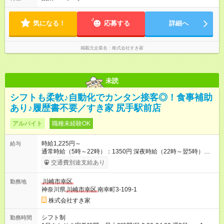
す。
気になる！
応募する
詳細へ
掲載元企業名
株式会社すき家
未読
シフトも柔軟♪自動化でカンタン接客◎！食事補助
あり♪履歴書不要／すき家 尻手駅前店
アルバイト
職種未経験OK
時給1,225円～
給与
通常時給（5時～22時）：1350円 深夜時給（22時～翌5時）：
1688円 高校生時給：1225円 【特別手当】早朝手当（5：00-9：
交通費別途支給あり
00）時給+150円 【試用期間】試用期間あり 試用期間の長さ：1
ヶ月 雇用形態、給与は本採用時と同じです。 試用期間の実態は
川崎市幸区
勤務地
30日（※条件変更なし）ですが、切り上げで一ヶ月とさせてい
神奈川県
川崎市幸区
南幸町3-109-1
ただきます。 研修制度あり：15時間(研修中も同時給）
株式会社すき家
シフト制
勤務時間