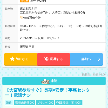
25～30万円
月収例
東京都品川区
勤務地
五反田駅から徒歩7分
/
大崎広小路駅から徒歩5分
情報通信会社
9:00～16:00 ※休憩60分。10時～18時・10時～19時も相談可
勤務時間
能です。
2026/09/01～長期 ※9月～！
期間
履歴書不要
特徴
気になる！
応募する
詳細へ
掲載日：2026.08.06
未読
【大宮駅徒歩すぐ】長期×安定！事務センタ
ー！電話ナシ
派遣
職種未経験OK
ブランクOK
WEB登録・面接OK