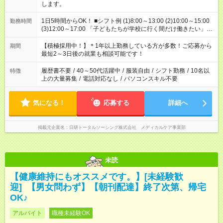
します。
1日5時間からOK！ ■シフト例 (1)8:00～13:00 (2)10:00～15:00
勤務時間
(3)12:00～17:00 「子どもたちが学校に行く間だけ働きたい」
「余裕を持って夕飯の準備がしたい」 「午前中は働いて、午後
はプライベートの時間にしたい」 など、ご希望を教えてくださ
【積極採用中！】＊1年以上勤務している方が多数！ご応募から
期間
いね。 ※Wワーク希望の方へ 今ご覧のお仕事で希望する勤務時
最短2～3日後の就業も相談可能です！
間と、もう1つのお仕事の勤務時間。 合計で週40時間を超える
場合は応募できません。
履歴書不要
/
40～50代活躍中
/
服装自由
/
シフト勤務
/
10名以
特徴
上の大量募集
/
電話対応なし
/
パソコンスキル不要
気になる！
応募する
詳細へ
掲載元企業名
日研トータルソーシング株式会社 メディカルケア事業部
未読
【健康維持にもオススメです。】[未経験歓
迎] 【男女問わず】【朝刊配達】終了次第、帰宅
OK♪
アルバイト
職種未経験OK