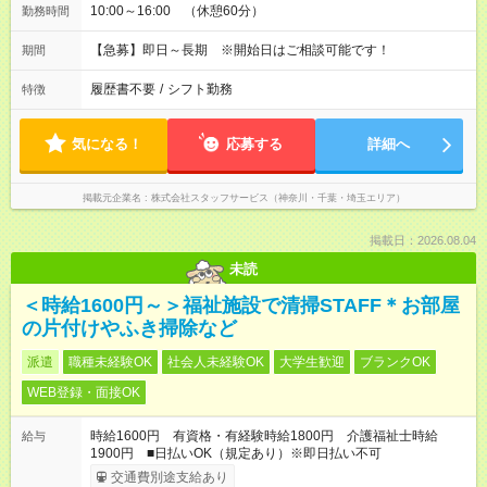
10:00～16:00 （休憩60分）
勤務時間
【急募】即日～長期 ※開始日はご相談可能です！
期間
履歴書不要
/
シフト勤務
特徴
気になる！
応募する
詳細へ
掲載元企業名
株式会社スタッフサービス（神奈川・千葉・埼玉エリア）
掲載日：2026.08.04
未読
＜時給1600円～＞福祉施設で清掃STAFF＊お部屋
の片付けやふき掃除など
派遣
職種未経験OK
社会人未経験OK
大学生歓迎
ブランクOK
WEB登録・面接OK
時給1600円 有資格・有経験時給1800円 介護福祉士時給
給与
1900円 ■日払いOK（規定あり）※即日払い不可
交通費別途支給あり