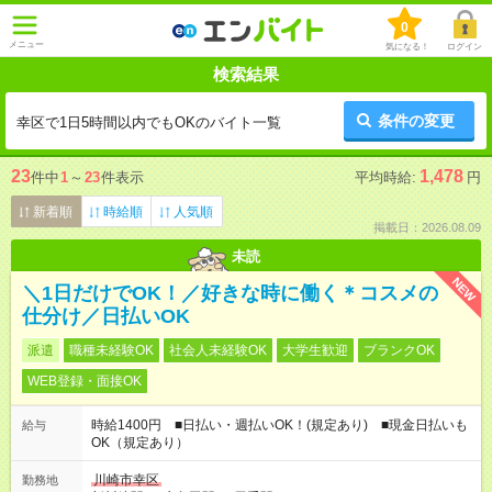
0
メニュー
気になる！
ログイン
検索結果
条件の変更
幸区で1日5時間以内でもOKのバイト一覧
23
1,478
件中
1
～
23
件表示
平均時給:
円
新着順
時給順
人気順
掲載日：2026.08.09
未読
NEW
＼1日だけでOK！／好きな時に働く＊コスメの
仕分け／日払いOK
派遣
職種未経験OK
社会人未経験OK
大学生歓迎
ブランクOK
WEB登録・面接OK
時給1400円 ■日払い・週払いOK！(規定あり) ■現金日払いも
給与
OK（規定あり）
川崎市幸区
勤務地