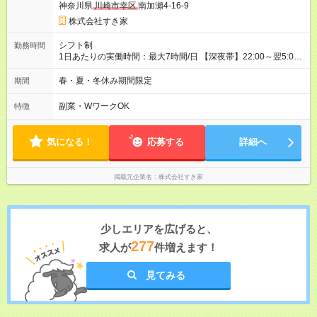
神奈川県
川崎市幸区
南加瀬4-16-9
株式会社すき家
シフト制
勤務時間
1日あたりの実働時間：最大7時間/日 【深夜帯】22:00～翌5:00
週2日～・1日2h～OK◎ ※22:00から翌5:00までは18歳以上の方
のみ勤務可能です（18歳未満の深夜業務禁止のため） ★深夜で
春・夏・冬休み期間限定
期間
も安心して働けます★ すき家では、ワンオペを禁止していま
す。 必ず、2名以上での勤務を行いますので、安心して働けま
副業・WワークOK
特徴
す。
気になる！
応募する
詳細へ
掲載元企業名
株式会社すき家
少しエリアを広げると、
277
求人が
件増えます！
見てみる