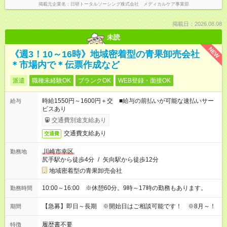
掲載元企業名
日研トータルソーシング株式会社 メディカルケア事業部
掲載日：2026.08.08
未読
NEW
《週3！10～16時》地域密着型の青果卸売会社
＊市場内で＊伝票作成など
派遣
職種未経験OK
ブランクOK
WEB登録・面接OK
時給1550円～1600円＋交 ■給与の前払いが可能な速払いサー
給与
ビスあり
交通費別途支給あり
交通費支給あり
交通費
川崎市幸区
勤務地
尻手駅から徒歩4分
/
矢向駅から徒歩12分
地域密着型の青果卸売会社
10:00～16:00 ※休憩60分。9時～17時の勤務もあります。
勤務時間
【急募】即日～長期 ※開始日はご相談可能です！ ※8月～！
期間
履歴書不要
特徴