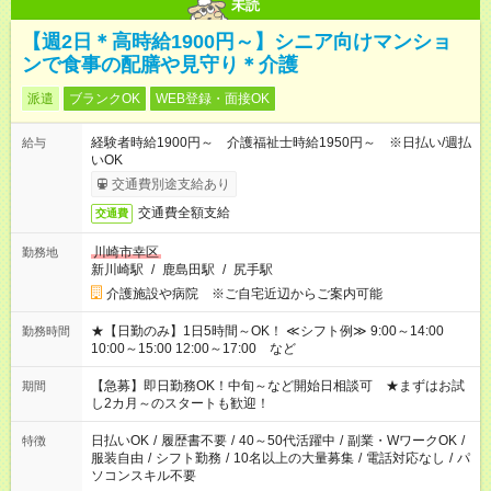
未読
【週2日＊高時給1900円～】シニア向けマンショ
ンで食事の配膳や見守り＊介護
派遣
ブランクOK
WEB登録・面接OK
経験者時給1900円～ 介護福祉士時給1950円～ ※日払い/週払
給与
いOK
交通費別途支給あり
交通費全額支給
交通費
川崎市幸区
勤務地
新川崎駅
/
鹿島田駅
/
尻手駅
介護施設や病院 ※ご自宅近辺からご案内可能
★【日勤のみ】1日5時間～OK！ ≪シフト例≫ 9:00～14:00
勤務時間
10:00～15:00 12:00～17:00 など
【急募】即日勤務OK！中旬～など開始日相談可 ★まずはお試
期間
し2カ月～のスタートも歓迎！
日払いOK
/
履歴書不要
/
40～50代活躍中
/
副業・WワークOK
/
特徴
服装自由
/
シフト勤務
/
10名以上の大量募集
/
電話対応なし
/
パ
ソコンスキル不要