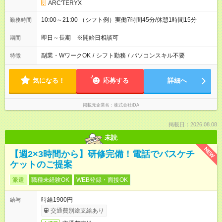
ARC'TERYX
10:00～21:00 （シフト例）実働7時間45分/休憩1時間15分
勤務時間
即日～長期 ※開始日相談可
期間
副業・WワークOK
/
シフト勤務
/
パソコンスキル不要
特徴
気になる！
応募する
詳細へ
掲載元企業名
株式会社iDA
掲載日：2026.08.08
未読
NEW
【週2×3時間から】研修完備！電話でバスケチ
ケットのご提案
派遣
職種未経験OK
WEB登録・面接OK
時給1900円
給与
交通費別途支給あり