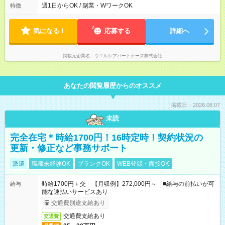
直帰可！ ★平日のみ、土日のみ 午前のみ・午後のみなど、 ライ
週1日からOK / 副業・WワークOK
特徴
フスタイルに合わせ 理想の働き方を実現できます ★Wワーク(副
業)OK 扶養控除内勤務もモチロンOK
気になる！
応募する
詳細へ
掲載元企業名
ウエルシアパートナーズ株式会社
あなたの閲覧履歴からのオススメ
掲載日：2026.08.07
未読
完全在宅＊時給1700円！16時定時！契約状況の
更新・修正など事務サポート
派遣
職種未経験OK
ブランクOK
WEB登録・面接OK
時給1700円＋交 【月収例】272,000円～ ■給与の前払いが可
給与
能な速払いサービスあり
交通費別途支給あり
交通費支給あり
交通費