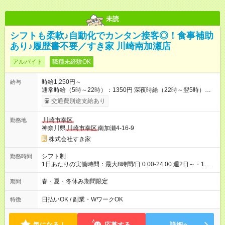
未読
シフトも柔軟♪自動化でカンタン接客◎！食事補助
あり♪履歴書不要／すき家 川崎南加瀬店
アルバイト
職種未経験OK
時給1,250円～
給与
通常時給（5時～22時）：1350円 深夜時給（22時～翌5時）：
1688円 高校生時給：1250円 【特別手当】早朝手当（5：00-9：
交通費別途支給あり
00）時給+150円 【試用期間】試用期間あり 試用期間の長さ：1
ヶ月 雇用形態、給与は本採用時と同じです。 試用期間の実態は
川崎市幸区
勤務地
30日（※条件変更なし）ですが、切り上げで一ヶ月とさせてい
神奈川県
川崎市幸区
南加瀬4-16-9
ただきます。 研修制度あり：15時間(研修中も同時給）
株式会社すき家
シフト制
勤務時間
1日あたりの実働時間：最大8時間/日 0:00-24:00 週2日～・1日
2h～OK ＜シフト例＞ 〇朝帯 5:00-9:00 〇昼帯 9:00-14:00 〇午
後帯 14:00-18:00 〇夜帯 18:00-22:00 〇深夜帯 22:00-翌5:00 基
春・夏・冬休み期間限定
期間
本は固定シフトですが家庭の都合などイレギュラーには対応し
ます♪
日払いOK / 副業・WワークOK
特徴
気になる！
応募する
詳細へ