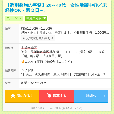
【調剤薬局の事務】20～40代・女性活躍中◎／未
経験OK・週２日～♪
アルバイト
職種未経験OK
時給1,250円～1,500円
給与
経験・能力を考慮の上、決定します。 ☆日曜日手当 1,000円有
り 【試用期間】試用期間あり 試用期間の長さ：3ヶ月 雇用形
交通費別途支給あり
態、給与は本採用時と同じです。
川崎市幸区
勤務地
神奈川県
川崎市幸区
北加瀬２－１１－３（最寄り駅：ＪＲ線
「新川崎」駅、「鹿島田」駅）
エスケイ薬局（株式会社エスケイ）
シフト制
勤務時間
1日あたりの実働時間：最大8時間/日 【営業時間】 月～金 9時
00分～19時00分 土日祝 9時00分～17時30分 （週休２日制）
【募集する人材】 ☆パート；週2日以上 土日働ける方歓迎
副業・WワークOK
特徴
気になる！
応募する
詳細へ
掲載元企業名
エスケイ薬局（株式会社エスケイ）