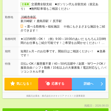
交通費全額支給 ■ガソリン代も全額支給（規定あ
交通費
り） ■無料駐車場もご相談ください
川崎市幸区
勤務地
新川崎駅
/
鹿島田駅
/
尻手駅
＜選べる勤務地＞福祉施設 ※他にもさまざまな施設をご紹
介できます！
★1日5時間～OK！ （例）9:00～18:00のあいだ もちろん1日8時
勤務時間
間のお仕事もご紹介可能です！ご希望をお聞かせください！ ★
家庭の都合でお休みが必要な場合も遠慮なくご相談ください。
※週最低15時間以上の勤務が必要です
短期2ヵ月～のお仕事です。開始日はご相談ください！ ★急募
期間
です！
日払いOK
/
履歴書不要
/
40～50代活躍中
/
副業・WワークOK
/
特徴
服装自由
/
シフト勤務
/
10名以上の大量募集
/
電話対応なし
/
パ
ソコンスキル不要
気になる！
応募する
詳細へ
掲載元企業名
株式会社ネオキャリア ナイス！介護事業部
掲載日：2026.08.03