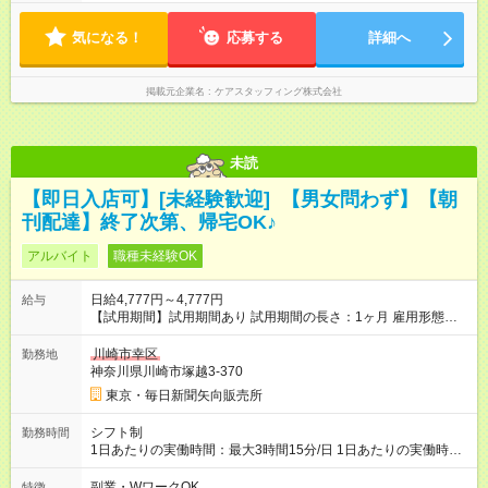
気になる！
応募する
詳細へ
掲載元企業名
ケアスタッフィング株式会社
未読
【即日入店可】[未経験歓迎] 【男女問わず】【朝
刊配達】終了次第、帰宅OK♪
アルバイト
職種未経験OK
日給4,777円～4,777円
給与
【試用期間】試用期間あり 試用期間の長さ：1ヶ月 雇用形態、
給与は本採用時と同じです。
川崎市幸区
勤務地
神奈川県川崎市塚越3-370
東京・毎日新聞矢向販売所
シフト制
勤務時間
1日あたりの実働時間：最大3時間15分/日 1日あたりの実働時
間：3.25時間 シフト例 ・ＡM0時１５分～3時30分※早く終わっ
ても日給保障
副業・WワークOK
特徴