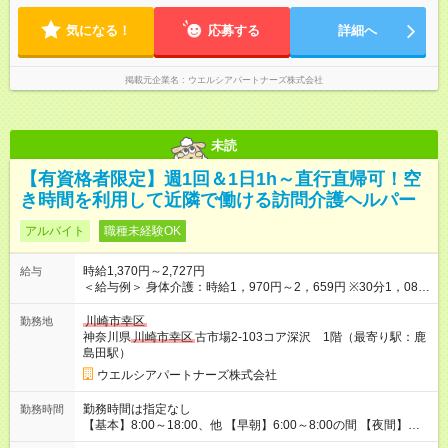
ワーク(副業)OK 扶養控除内勤務もモチロンOK
気になる！
応募する
詳細へ
掲載元企業名
ウエルシアパートナーズ株式会社
未読
【有資格者限定】週1回＆1日1h～直行直帰可！空
き時間を利用して近隣で働ける訪問介護ヘルパー
アルバイト
職種未経験OK
時給1,370円～2,727円
給与
＜給与例＞ 身体介護：時給1，970円～2，659円 ※30分1，085
円のサービスあり 生活援助：時給1，370円～1，849円 介護保
険外：1，520円～2，052円 ＜介護福祉士の場合の給与例＞ 身
川崎市幸区
勤務地
体介護：時給2，020円～2，727円 ※30分1，110円のサービス
神奈川県
川崎市幸区
古市場2-103コア深沢 1階（最寄り駅：鹿
あり 生活援助：時給1，420円～1，917円 介護保険外：時給1，
島田駅）
570円～2，119円 ・早朝/夜間/祝日は時給25％UP ・日曜日は時
ウエルシアパートナーズ株式会社
給35％UP 【試用期間】試用期間なし
勤務時間は指定なし
勤務時間
【基本】8:00～18:00、他 【早朝】6:00～8:00の間 【夜間】
18:00～22:00の間で 週1日・1日1時間～勤務OK 近隣勤務で直行