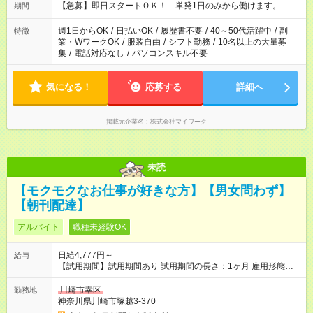
22：00～翌6：00 など！是非ご希望をお聞かせください！
【急募】即日スタートＯＫ！ 単発1日のみから働けます。
期間
週1日からOK
/
日払いOK
/
履歴書不要
/
40～50代活躍中
/
副
特徴
業・WワークOK
/
服装自由
/
シフト勤務
/
10名以上の大量募
集
/
電話対応なし
/
パソコンスキル不要
気になる！
応募する
詳細へ
掲載元企業名
株式会社マイワーク
未読
【モクモクなお仕事が好きな方】【男女問わず】
【朝刊配達】
アルバイト
職種未経験OK
日給4,777円～
給与
【試用期間】試用期間あり 試用期間の長さ：1ヶ月 雇用形態、
給与は本採用時と同じです。
川崎市幸区
勤務地
神奈川県川崎市塚越3-370