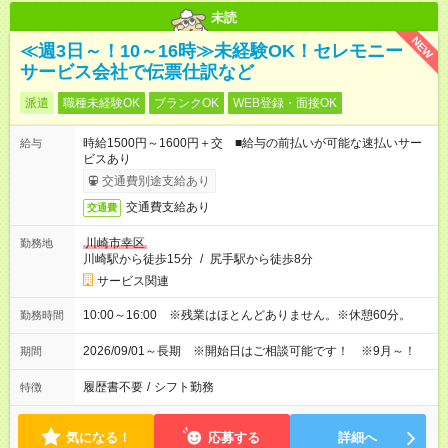
未読
NEW
≪週3日～！10～16時≫未経験OK！セレモニー
サービス会社で伝票仕訳など
派遣
職種未経験OK
ブランクOK
WEB登録・面接OK
時給1500円～1600円＋交 ■給与の前払いが可能な速払いサー
給与
ビスあり
交通費別途支給あり
交通費支給あり
交通費
川崎市幸区
勤務地
川崎駅から徒歩15分
/
尻手駅から徒歩8分
サービス関連
10:00～16:00 ※残業はほとんどありません。※休憩60分。
勤務時間
2026/09/01～長期 ※開始日はご相談可能です！ ※9月～！
期間
履歴書不要
/
シフト勤務
特徴
気になる！
応募する
詳細へ