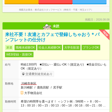
掲載元企業名
株式会社スタッフサービス（神奈川・千葉・埼玉エリア）
掲載日：2026.08.08
未読
NEW
来社不要！友達とカフェで登録しちゃおう＊パ
ンフレットの仕分け
派遣
職種未経験OK
社会人未経験OK
大学生歓迎
ブランクOK
WEB登録・面接OK
時給1300円 ■日払い・週払いOK！(規定あり) ■現金日払いも
給与
OK（規定あり）
交通費別途支給あり
川崎市幸区
勤務地
新川崎駅
/
鹿島田駅
/
尻手駅
大手物流会社
希望の時間帯を選べます！ ＜シフト例：5時間～＞ 8：00～
勤務時間
13：00 10：00～15：00 13：00～18：00 16：00～21：00 ＜
シフト例：8時間～＞ ・10：00～19：00 ・13：00～22：00 ・