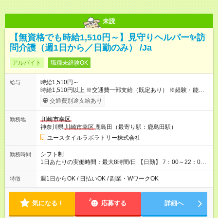
未読
【無資格でも時給1,510円～】見守りヘルパー✨訪
問介護（週1日から／日勤のみ） /Ja
アルバイト
職種未経験OK
時給1,510円～
給与
時給1,510円以上 ※交通費一部支給（既定あり） ※経験・能力を
考慮して決定します 【収入例】 週1回勤務の場合：1,510円×8時
交通費別途支給あり
間×4回=4万8,320円 週3回勤務の場合：1,510円×8時間×12回
=14万4,960円 週5回勤務の場合：1,510円×8時間×20回=24万
川崎市幸区
勤務地
1,600円 【試用期間】試用期間あり 試用期間の長さ：2ヶ月
神奈川県
川崎市幸区
鹿島田（最寄り駅：鹿島田駅）
※ 雇用形態と給与に、本採用時と異なる部分があります。 雇用
形態：本採用時と同じです。 給与：時給 1,230円以上
ユースタイルラボラトリー株式会社
シフト制
勤務時間
1日あたりの実働時間：最大8時間/日 【日勤】 7：00～22：00
の間で6～8時間勤務（休憩時間は法定通り） ※週1日～OK ／ 1
日6時間から勤務OK ／ 夜勤なし ＊＊ 勤務時間例 ＊＊ ■8時
週1日からOK / 日払いOK / 副業・WワークOK
特徴
から15時 ■9時から18時 ■10時から17時 ■15時から22時 など
※訪問先により変動 ※曜日固定（毎週同じ曜日勤務）
気になる！
応募する
詳細へ