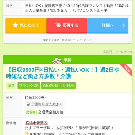
日払いOK
/
履歴書不要
/
40～50代活躍中
/
シフト勤務
/
10名以
特徴
上の大量募集
/
電話対応なし
/
パソコンスキル不要
気になる！
応募する
詳細へ
掲載元企業名
株式会社ニッソーネット
掲載日：2026.08.09
未読
NEW
【日収9500円×日払い・週払いOK！】週2日や
時短など働き方多数＊介護
派遣
ブランクOK
WEB登録・面接OK
時給1900円～
給与
交通費別途支給あり
交通費全額支給
交通費
横浜市青葉区
勤務地
たまプラーザ駅
/
あざみ野駅
/
藤が丘(神奈川県)駅
/
…
介護施設や病院 ※ご自宅近辺からご案内可能