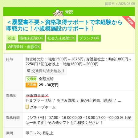
掲載日：2026.08.09
未読
NEW
＜履歴書不要＞資格取得サポートで未経験から
即戦力に！小規模施設のサポート！
派遣
職種未経験OK
社会人未経験OK
ブランクOK
WEB登録・面接OK
無資格の方：時給1500円～1875円 / 介護福祉士：時給1800円～
給与
2250円 / 初任者以上：時給1600円～2000円
交通費別途支給あり
全額支給
交通費
25～30万円
月収例
横浜市青葉区
勤務地
たまプラーザ駅
/
あざみ野駅
/
藤が丘(神奈川県)駅
/
…
グループホーム
【シフト例】 07:00～16:00 09:00～18:00 17:00～09:00 ※ 上記
勤務時間
は一例です！その他シフトもご相談ください！
即日～2ヶ月以上
期間