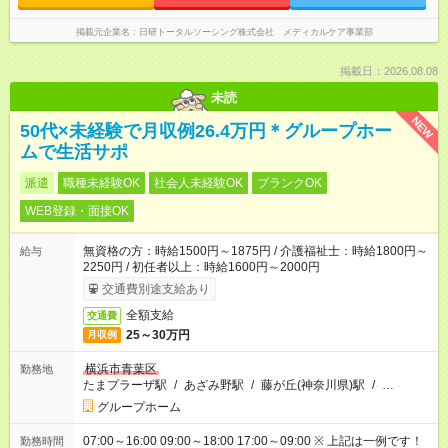
掲載元企業名
日研トータルソーシング株式会社 メディカルケア事業部
掲載日：2026.08.08
未読
NEW
50代×未経験で月収例26.4万円＊グループホー
ムで生活サポ
派遣
職種未経験OK
社会人未経験OK
ブランクOK
WEB登録・面接OK
無資格の方：時給1500円～1875円 / 介護福祉士：時給1800円～
給与
2250円 / 初任者以上：時給1600円～2000円
交通費別途支給あり
全額支給
交通費
25～30万円
月収例
横浜市青葉区
勤務地
たまプラーザ駅
/
あざみ野駅
/
藤が丘(神奈川県)駅
/
…
グループホーム
07:00～16:00 09:00～18:00 17:00～09:00 ※ 上記は一例です！
勤務時間