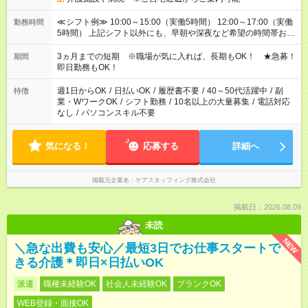
≪シフト例≫ 10:00～15:00（実働5時間） 12:00～17:00（実働
勤務時間
5時間） 上記シフト以外にも、早朝や深夜など希望の時間帯お聞
かせください！ 事前に担当からヒアリングもしますので、ご安
心ください！
3ヵ月までの短期 ※職場が気に入れば、長期もOK！ ★急募！
期間
即日勤務もOK！
週1日からOK
/
日払いOK
/
履歴書不要
/
40～50代活躍中
/
副
特徴
業・WワークOK
/
シフト勤務
/
10名以上の大量募集
/
電話対応
なし
/
パソコンスキル不要
気になる！
応募する
詳細へ
掲載元企業名
ケアスタッフィング株式会社
掲載日：2026.08.09
未読
NEW
＼急な出費も安心／最短3日でお仕事スタートで
きる介護＊即日×日払いOK
派遣
職種未経験OK
社会人未経験OK
ブランクOK
WEB登録・面接OK