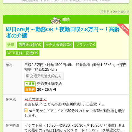
掲載元企業名
日研トータルソーシング株式会社 メディカルケア事業部
掲載日：2026.08.06
未読
NEW
即日or9月～勤務OK＊夜勤日収2.8万円～！高齢
者の介護
派遣
職種未経験OK
社会人未経験OK
ブランクOK
WEB登録・面接OK
日収2.8万円：時給1500円×8h＋残業割増（時給1.25×8h）+深夜
給与
割増（時給0.25×5h）
交通費別途支給あり
交通費全額支給
交通費
20～25万円
月収例
横浜市青葉区
勤務地
青葉台駅
/
こどもの国(神奈川県)駅
/
田奈駅
/
…
≪自宅からドアtoドアで30分以内！≫ご希望の勤務地を紹介
します。
▽シフト例 ・16:30～翌9:30 ・16:30～翌10:30など ※慣れるま
勤務時間
での最初のうちは日勤からのスタート！ ※Wワーク希望の方へ