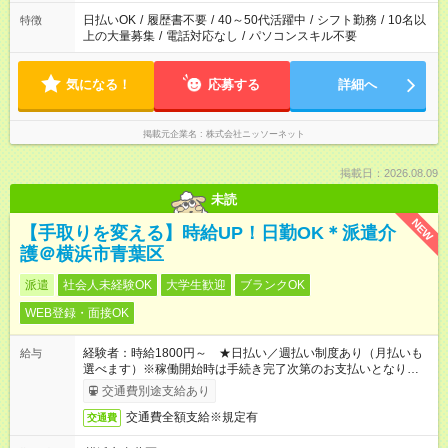
日払いOK
/
履歴書不要
/
40～50代活躍中
/
シフト勤務
/
10名以
特徴
上の大量募集
/
電話対応なし
/
パソコンスキル不要
気になる！
応募する
詳細へ
掲載元企業名
株式会社ニッソーネット
掲載日：2026.08.09
未読
NEW
【手取りを変える】時給UP！日勤OK＊派遣介
護＠横浜市青葉区
派遣
社会人未経験OK
大学生歓迎
ブランクOK
WEB登録・面接OK
経験者：時給1800円～ ★日払い／週払い制度あり（月払いも
給与
選べます）※稼働開始時は手続き完了次第のお支払いとなりま
す。
交通費別途支給あり
交通費全額支給※規定有
交通費