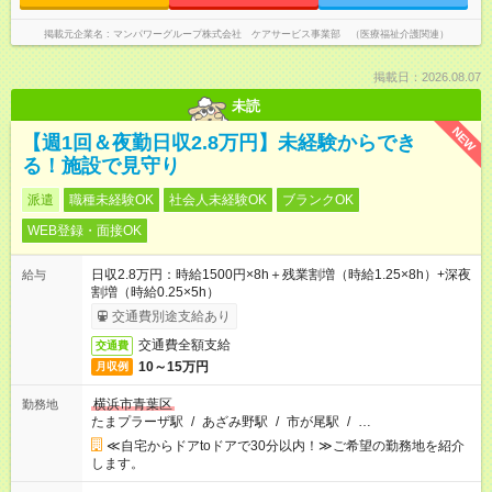
掲載元企業名
マンパワーグループ株式会社 ケアサービス事業部 （医療福祉介護関連）
掲載日：2026.08.07
未読
NEW
【週1回＆夜勤日収2.8万円】未経験からでき
る！施設で見守り
派遣
職種未経験OK
社会人未経験OK
ブランクOK
WEB登録・面接OK
日収2.8万円：時給1500円×8h＋残業割増（時給1.25×8h）+深夜
給与
割増（時給0.25×5h）
交通費別途支給あり
交通費全額支給
交通費
10～15万円
月収例
横浜市青葉区
勤務地
たまプラーザ駅
/
あざみ野駅
/
市が尾駅
/
…
≪自宅からドアtoドアで30分以内！≫ご希望の勤務地を紹介
します。