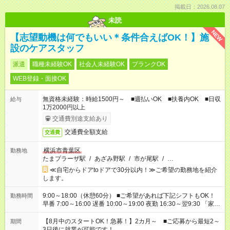
掲載日：2026.08.07
未読
NEW
【志望動機は何でもいい＊条件合えばOK！】施
設のケアスタッフ
派遣
職種未経験OK
社会人未経験OK
ブランクOK
WEB登録・面接OK
無資格未経験：時給1500円～ ■週払いOK ■扶養内OK ■日収
給与
1万2000円以上
交通費別途支給あり
交通費全額支給
交通費
横浜市青葉区
勤務地
たまプラーザ駅
/
あざみ野駅
/
市が尾駅
/
…
≪自宅からドアtoドアで30分以内！≫ご希望の勤務地を紹介
します。
9:00～18:00（休憩60分） ■ご希望があれば下記シフトもOK！
勤務時間
早番 7:00～16:00 遅番 10:00～19:00 夜勤 16:30～翌9:30 「家族
と休みを合わせたい」 「余裕を持って夕飯の準備がしたい」
「できれば残業はしたくない」 など、ご希望を教えてください
【8月中のスタートOK！急募！】2カ月～ ■ご応募から最短2～
期間
ね。 ※Wワーク希望の方へ 今ご覧のお仕事で希望する勤務時間
3日後に就業が可能です！