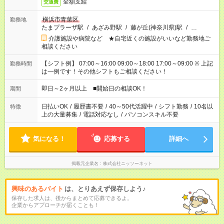
全額支給
交通費
横浜市青葉区
勤務地
たまプラーザ駅
/
あざみ野駅
/
藤が丘(神奈川県)駅
/
…
介護施設や病院など ★自宅近くの施設がいいなど勤務地ご
相談ください
【シフト例】 07:00～16:00 09:00～18:00 17:00～09:00 ※ 上記
勤務時間
は一例です！その他シフトもご相談ください！
即日～2ヶ月以上 ■開始日の相談OK！
期間
日払いOK
/
履歴書不要
/
40～50代活躍中
/
シフト勤務
/
10名以
特徴
上の大量募集
/
電話対応なし
/
パソコンスキル不要
気になる！
応募する
詳細へ
掲載元企業名
株式会社ニッソーネット
興味のあるバイト
は、とりあえず保存しよう♪
保存した求人は、後からまとめて応募できるよ。
企業からアプローチが届くことも！