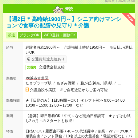
掲載日：2026.08.08
未読
NEW
【週2日＊高時給1900円～】シニア向けマンシ
ョンで食事の配膳や見守り＊介護
派遣
ブランクOK
WEB登録・面接OK
経験者時給1900円～ 介護福祉士時給1950円～ ※日払い/週払
給与
いOK
交通費別途支給あり
交通費全額支給
交通費
横浜市青葉区
勤務地
たまプラーザ駅
/
あざみ野駅
/
藤が丘(神奈川県)駅
/
…
介護施設や病院 ※ご自宅近辺からご案内可能
★【日勤のみ】1日5時間～OK！ ≪シフト例≫ 9:00～14:00
勤務時間
10:00～15:00 12:00～17:00 など
【急募】即日勤務OK！中旬～など開始日相談可 ★まずはお試
期間
し2カ月～のスタートも歓迎！
日払いOK
/
履歴書不要
/
40～50代活躍中
/
副業・WワークOK
/
特徴
服装自由
/
シフト勤務
/
10名以上の大量募集
/
電話対応なし
/
パ