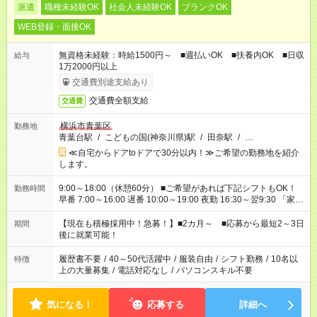
派遣
職種未経験OK
社会人未経験OK
ブランクOK
WEB登録・面接OK
無資格未経験：時給1500円～ ■週払いOK ■扶養内OK ■日収
給与
1万2000円以上
交通費別途支給あり
交通費全額支給
交通費
横浜市青葉区
勤務地
青葉台駅
/
こどもの国(神奈川県)駅
/
田奈駅
/
…
≪自宅からドアtoドアで30分以内！≫ご希望の勤務地を紹介
します。
9:00～18:00（休憩60分） ■ご希望があれば下記シフトもOK！
勤務時間
早番 7:00～16:00 遅番 10:00～19:00 夜勤 16:30～翌9:30 「家族
と休みを合わせたい」 「余裕を持って夕飯の準備がしたい」
「できれば残業はしたくない」 など、ご希望を教えてください
【現在も積極採用中！急募！】■2カ月～ ■応募から最短2～3日
期間
ね。 ※Wワーク希望の方へ 今ご覧のお仕事で希望する勤務時間
後に就業可能！
と、もう1つのお仕事の勤務時間。 合計で週40時間を超える場
合は応募できません。
履歴書不要
/
40～50代活躍中
/
服装自由
/
シフト勤務
/
10名以
特徴
上の大量募集
/
電話対応なし
/
パソコンスキル不要
気になる！
応募する
詳細へ