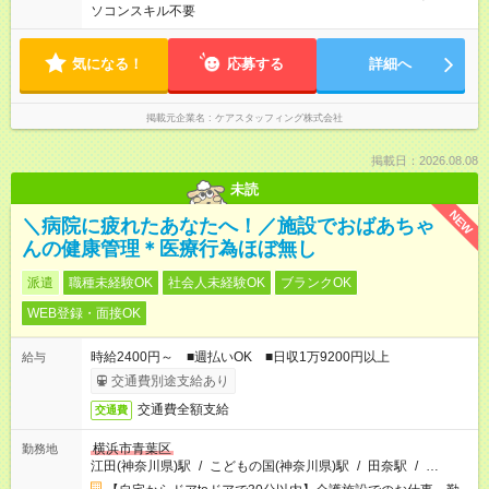
ソコンスキル不要
気になる！
応募する
詳細へ
掲載元企業名
ケアスタッフィング株式会社
掲載日：2026.08.08
未読
NEW
＼病院に疲れたあなたへ！／施設でおばあちゃ
んの健康管理＊医療行為ほぼ無し
派遣
職種未経験OK
社会人未経験OK
ブランクOK
WEB登録・面接OK
時給2400円～ ■週払いOK ■日収1万9200円以上
給与
交通費別途支給あり
交通費全額支給
交通費
横浜市青葉区
勤務地
江田(神奈川県)駅
/
こどもの国(神奈川県)駅
/
田奈駅
/
…