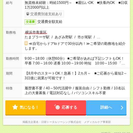
無資格未経験：時給1500円～ ■週払いOK ■扶養内OK ■日収
給与
1万2000円以上
交通費別途支給あり
交通費全額支給
交通費
横浜市青葉区
勤務地
たまプラーザ駅
/
あざみ野駅
/
市が尾駅
/
…
≪自宅からドアtoドアで30分以内！≫ご希望の勤務地を紹介
します。
9:00～18:00（休憩60分） ■ご希望があれば下記シフトもOK！
勤務時間
早番 7:00～16:00 遅番 10:00～19:00 時短 10:00～15:00 「家
族と休みを合わせたい」 「余裕を持って夕飯の準備がしたい」
「できれば残業はしたくない」 など、ご希望を教えてください
【8月中のスタートOK！急募！】2カ月～ ■ご応募から最短2～
期間
ね。 ※Wワーク希望の方へ 今ご覧のお仕事で希望する勤務時間
3日後に就業が可能です！
と、もう1つのお仕事の勤務時間。 合計で週40時間を超える場
合は応募できません。
履歴書不要
/
40～50代活躍中
/
服装自由
/
シフト勤務
/
10名以
特徴
上の大量募集
/
電話対応なし
/
パソコンスキル不要
気になる！
応募する
詳細へ
掲載元企業名
日研トータルソーシング株式会社 メディカルケア事業部