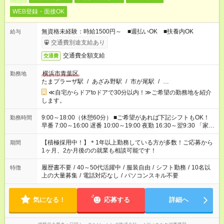
WEB登録・面接OK
無資格未経験：時給1500円～ ■週払いOK ■扶養内OK
給与
交通費別途支給あり
交通費全額支給
交通費
横浜市青葉区
勤務地
たまプラーザ駅
/
あざみ野駅
/
市が尾駅
/
…
≪自宅からドアtoドアで30分以内！≫ご希望の勤務地を紹介
します。
9:00～18:00（休憩60分） ■ご希望があれば下記シフトもOK！
勤務時間
早番 7:00～16:00 遅番 10:00～19:00 夜勤 16:30～翌9:30 「家族
と休みを合わせたい」 「余裕を持って夕飯の準備がしたい」
「できれば残業はしたくない」 など、ご希望を教えてください
【積極採用中！】＊1年以上勤務している方が多数！ご応募から
期間
ね。 ※Wワーク希望の方へ 今ご覧のお仕事で希望する勤務時間
1ヶ月、2か月後のの就業も相談可能です！
と、もう1つのお仕事の勤務時間が 合計で週40時間を超える場
合は応募できません。
履歴書不要
/
40～50代活躍中
/
服装自由
/
シフト勤務
/
10名以
特徴
上の大量募集
/
電話対応なし
/
パソコンスキル不要
気になる！
応募する
詳細へ