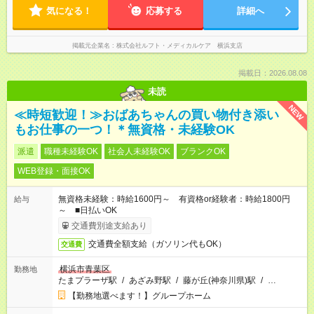
気になる！
応募する
詳細へ
掲載元企業名
株式会社ルフト・メディカルケア 横浜支店
掲載日：2026.08.08
未読
NEW
≪時短歓迎！≫おばあちゃんの買い物付き添い
もお仕事の一つ！＊無資格・未経験OK
派遣
職種未経験OK
社会人未経験OK
ブランクOK
WEB登録・面接OK
無資格未経験：時給1600円～ 有資格or経験者：時給1800円
給与
～ ■日払いOK
交通費別途支給あり
交通費全額支給（ガソリン代もOK）
交通費
横浜市青葉区
勤務地
たまプラーザ駅
/
あざみ野駅
/
藤が丘(神奈川県)駅
/
…
【勤務地選べます！】グループホーム