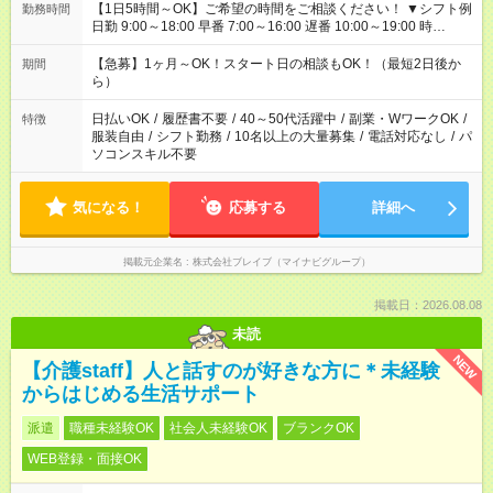
【1日5時間～OK】ご希望の時間をご相談ください！ ▼シフト例
勤務時間
日勤 9:00～18:00 早番 7:00～16:00 遅番 10:00～19:00 時
短 10:00～15:00 上記はあくまで一例です。 「夕方までには帰宅
しておきたい」 「朝はゆっくりのスタートがいい」 「お昼の時
【急募】1ヶ月～OK！スタート日の相談もOK！（最短2日後か
期間
間を有効に使いたい」 など、ご希望があれば教えてください
ら）
ね。
日払いOK
/
履歴書不要
/
40～50代活躍中
/
副業・WワークOK
/
特徴
服装自由
/
シフト勤務
/
10名以上の大量募集
/
電話対応なし
/
パ
ソコンスキル不要
気になる！
応募する
詳細へ
掲載元企業名
株式会社ブレイブ（マイナビグループ）
掲載日：2026.08.08
未読
NEW
【介護staff】人と話すのが好きな方に＊未経験
からはじめる生活サポート
派遣
職種未経験OK
社会人未経験OK
ブランクOK
WEB登録・面接OK