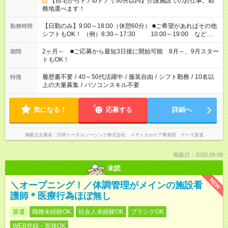
【自宅からドアtoドアで30分以内】介護施設でのお仕事。勤
務地選べます！
【日勤のみ】9:00～18:00（休憩60分） ■ご希望があればその他
勤務時間
シフトもOK！ （例）8:30～17:30 10:00～19:00 など
「家族とお休みを合わせたい」 「できれば残業はしたくない」
など、あなたのご希望に沿ったお仕事をご紹介します！ ※Wワ
2ヶ月～ ■ご応募から最短3日後に開始可能 8月～、9月スター
期間
ーク希望の方へ 今ご覧のお仕事で希望する勤務時間と、もう1つ
トもOK！
のお仕事の勤務時間。 合計で週40時間を超える場合は応募でき
ません
履歴書不要
/
40～50代活躍中
/
服装自由
/
シフト勤務
/
10名以
特徴
上の大量募集
/
パソコンスキル不要
気になる！
応募する
詳細へ
掲載元企業名
日研トータルソーシング株式会社 メディカルケア事業部 ナース派遣
掲載日：2026.08.08
未読
NEW
＼オープニング！／体調管理がメインの施設看
護師＊医療行為ほぼ無し
派遣
職種未経験OK
社会人未経験OK
ブランクOK
WEB登録・面接OK