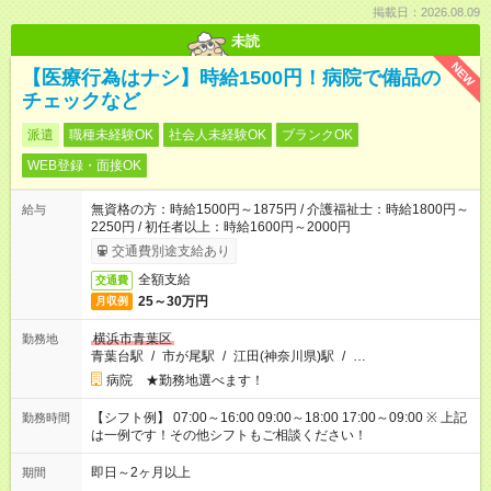
掲載日：2026.08.09
未読
NEW
【医療行為はナシ】時給1500円！病院で備品の
チェックなど
派遣
職種未経験OK
社会人未経験OK
ブランクOK
WEB登録・面接OK
無資格の方：時給1500円～1875円 / 介護福祉士：時給1800円～
給与
2250円 / 初任者以上：時給1600円～2000円
交通費別途支給あり
全額支給
交通費
25～30万円
月収例
横浜市青葉区
勤務地
青葉台駅
/
市が尾駅
/
江田(神奈川県)駅
/
…
病院 ★勤務地選べます！
【シフト例】 07:00～16:00 09:00～18:00 17:00～09:00 ※ 上記
勤務時間
は一例です！その他シフトもご相談ください！
即日～2ヶ月以上
期間