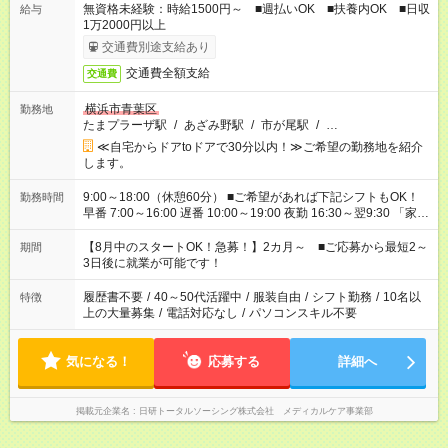
無資格未経験：時給1500円～ ■週払いOK ■扶養内OK ■日収
給与
1万2000円以上
交通費別途支給あり
交通費全額支給
交通費
横浜市青葉区
勤務地
たまプラーザ駅
/
あざみ野駅
/
市が尾駅
/
…
≪自宅からドアtoドアで30分以内！≫ご希望の勤務地を紹介
します。
9:00～18:00（休憩60分） ■ご希望があれば下記シフトもOK！
勤務時間
早番 7:00～16:00 遅番 10:00～19:00 夜勤 16:30～翌9:30 「家族
と休みを合わせたい」 「余裕を持って夕飯の準備がしたい」
「できれば残業はしたくない」 など、ご希望を教えてください
【8月中のスタートOK！急募！】2カ月～ ■ご応募から最短2～
期間
ね。 ※Wワーク希望の方へ 今ご覧のお仕事で希望する勤務時間
3日後に就業が可能です！
と、もう1つのお仕事の勤務時間。 合計で週40時間を超える場
合は応募できません。
履歴書不要
/
40～50代活躍中
/
服装自由
/
シフト勤務
/
10名以
特徴
上の大量募集
/
電話対応なし
/
パソコンスキル不要
気になる！
応募する
詳細へ
掲載元企業名
日研トータルソーシング株式会社 メディカルケア事業部