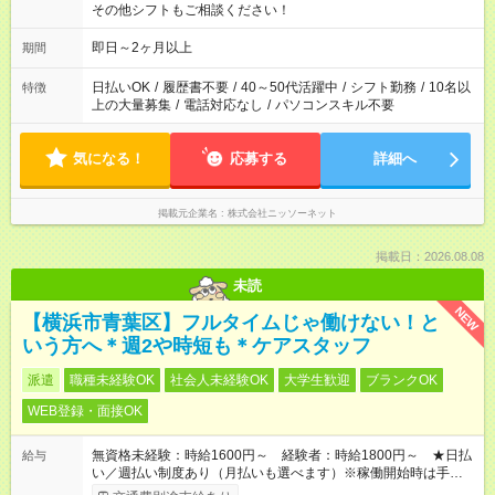
その他シフトもご相談ください！
即日～2ヶ月以上
期間
日払いOK
/
履歴書不要
/
40～50代活躍中
/
シフト勤務
/
10名以
特徴
上の大量募集
/
電話対応なし
/
パソコンスキル不要
気になる！
応募する
詳細へ
掲載元企業名
株式会社ニッソーネット
掲載日：2026.08.08
未読
NEW
【横浜市青葉区】フルタイムじゃ働けない！と
いう方へ＊週2や時短も＊ケアスタッフ
派遣
職種未経験OK
社会人未経験OK
大学生歓迎
ブランクOK
WEB登録・面接OK
無資格未経験：時給1600円～ 経験者：時給1800円～ ★日払
給与
い／週払い制度あり（月払いも選べます）※稼働開始時は手続き
完了次第のお支払いとなります。