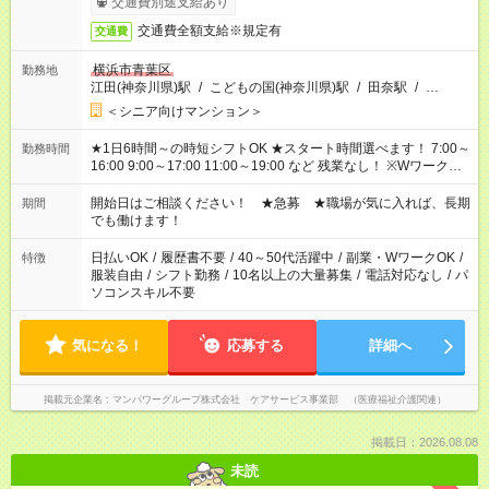
交通費別途支給あり
交通費全額支給※規定有
交通費
横浜市青葉区
勤務地
江田(神奈川県)駅
/
こどもの国(神奈川県)駅
/
田奈駅
/
…
＜シニア向けマンション＞
★1日6時間～の時短シフトOK ★スタート時間選べます！ 7:00～
勤務時間
16:00 9:00～17:00 11:00～19:00 など 残業なし！ ※Wワークの
場合、他のお仕事と合わせ週40時間超の就業はご案内できませ
ん ※法令に基づき、週20時間以上勤務は社会保険への加入対象
開始日はご相談ください！ ★急募 ★職場が気に入れば、長期
期間
となります ※労働者派遣法（日雇い派遣の原則禁止）により、
でも働けます！
短時間・短期間の就業はご案内が難しい場合があります
日払いOK
/
履歴書不要
/
40～50代活躍中
/
副業・WワークOK
/
特徴
服装自由
/
シフト勤務
/
10名以上の大量募集
/
電話対応なし
/
パ
ソコンスキル不要
気になる！
応募する
詳細へ
掲載元企業名
マンパワーグループ株式会社 ケアサービス事業部 （医療福祉介護関連）
掲載日：2026.08.08
未読