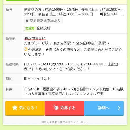
無資格の方：時給1500円～1875円 / 介護福祉士：時給1800円～
給与
2250円 / 初任者以上：時給1600円～2000円 ■日払いOK ■
日収例：1万2000円（時給1500円×8h）
交通費別途支給あり
全額支給
交通費
横浜市青葉区
勤務地
たまプラーザ駅
/
あざみ野駅
/
藤が丘(神奈川県)駅
/
…
介護施設 ★自宅近くの施設など、ご希望に合わせてご紹介
いたします！
(1)07:00～16:00 (2)09:00～18:00 (3)17:00～09:00 ※ 上記は一
勤務時間
例です！その他シフトもご相談ください！
即日～2ヶ月以上
期間
日払いOK
/
履歴書不要
/
40～50代活躍中
/
シフト勤務
/
10名以
特徴
上の大量募集
/
電話対応なし
/
パソコンスキル不要
気になる！
応募する
詳細へ
掲載元企業名
株式会社ニッソーネット