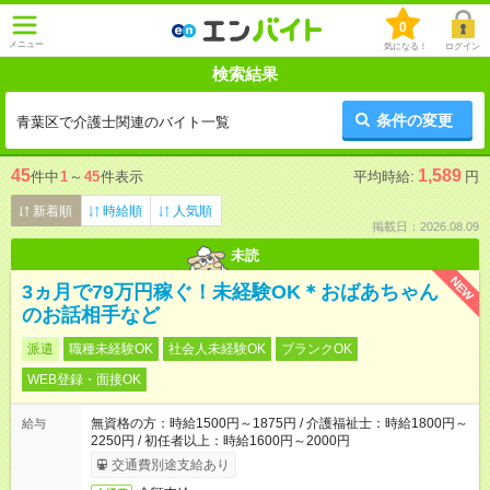
0
メニュー
気になる！
ログイン
検索結果
条件の変更
青葉区で介護士関連のバイト一覧
45
1,589
件中
1
～
45
件表示
平均時給:
円
新着順
時給順
人気順
掲載日：2026.08.09
未読
NEW
3ヵ月で79万円稼ぐ！未経験OK＊おばあちゃん
のお話相手など
派遣
職種未経験OK
社会人未経験OK
ブランクOK
WEB登録・面接OK
無資格の方：時給1500円～1875円 / 介護福祉士：時給1800円～
給与
2250円 / 初任者以上：時給1600円～2000円
交通費別途支給あり