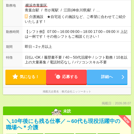
横浜市青葉区
勤務地
青葉台駅
/
市が尾駅
/
江田(神奈川県)駅
/
…
介護施設 ★自宅近くの施設など、ご希望に合わせてご紹介
いたします！
【シフト例】 07:00～16:00 09:00～18:00 17:00～09:00 ※ 上記
勤務時間
は一例です！その他シフトもご相談ください！
即日～2ヶ月以上
期間
日払いOK
/
履歴書不要
/
40～50代活躍中
/
シフト勤務
/
10名以
特徴
上の大量募集
/
電話対応なし
/
パソコンスキル不要
気になる！
応募する
詳細へ
掲載元企業名
株式会社ニッソーネット
掲載日：2026.08.07
未読
NEW
＼10年後にも残る仕事／～60代も現役活躍中の
職場へ＊介護