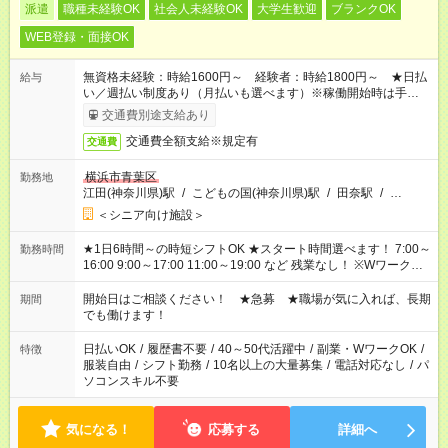
派遣
職種未経験OK
社会人未経験OK
大学生歓迎
ブランクOK
WEB登録・面接OK
無資格未経験：時給1600円～ 経験者：時給1800円～ ★日払
給与
い／週払い制度あり（月払いも選べます）※稼働開始時は手続き
完了次第のお支払いとなります。
交通費別途支給あり
交通費全額支給※規定有
交通費
横浜市青葉区
勤務地
江田(神奈川県)駅
/
こどもの国(神奈川県)駅
/
田奈駅
/
…
＜シニア向け施設＞
★1日6時間～の時短シフトOK ★スタート時間選べます！ 7:00～
勤務時間
16:00 9:00～17:00 11:00～19:00 など 残業なし！ ※Wワークの
場合、他のお仕事と合わせ週40時間超の就業はご案内できませ
ん ※法令に基づき、週20時間以上勤務は社会保険への加入対象
開始日はご相談ください！ ★急募 ★職場が気に入れば、長期
期間
となります ※労働者派遣法（日雇い派遣の原則禁止）により、
でも働けます！
短時間・短期間の就業はご案内が難しい場合があります
日払いOK
/
履歴書不要
/
40～50代活躍中
/
副業・WワークOK
/
特徴
服装自由
/
シフト勤務
/
10名以上の大量募集
/
電話対応なし
/
パ
ソコンスキル不要
気になる！
応募する
詳細へ