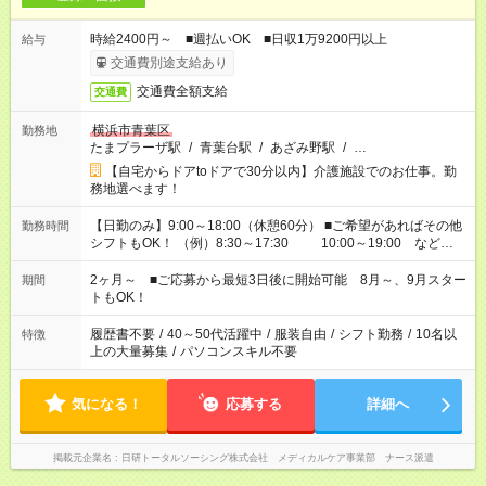
時給2400円～ ■週払いOK ■日収1万9200円以上
給与
交通費別途支給あり
交通費全額支給
交通費
横浜市青葉区
勤務地
たまプラーザ駅
/
青葉台駅
/
あざみ野駅
/
…
【自宅からドアtoドアで30分以内】介護施設でのお仕事。勤
務地選べます！
【日勤のみ】9:00～18:00（休憩60分） ■ご希望があればその他
勤務時間
シフトもOK！ （例）8:30～17:30 10:00～19:00 など
「家族とお休みを合わせたい」 「できれば残業はしたくない」
など、あなたのご希望に沿ったお仕事をご紹介します！ ※Wワ
2ヶ月～ ■ご応募から最短3日後に開始可能 8月～、9月スター
期間
ーク希望の方へ 今ご覧のお仕事で希望する勤務時間と、もう1つ
トもOK！
のお仕事の勤務時間。 合計で週40時間を超える場合は応募でき
ません
履歴書不要
/
40～50代活躍中
/
服装自由
/
シフト勤務
/
10名以
特徴
上の大量募集
/
パソコンスキル不要
気になる！
応募する
詳細へ
掲載元企業名
日研トータルソーシング株式会社 メディカルケア事業部 ナース派遣