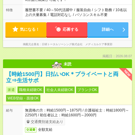
と、もう1つのお仕事の勤務時間。 合計で週40時間を超える場
合は応募できません。
履歴書不要
/
40～50代活躍中
/
服装自由
/
シフト勤務
/
10名以
特徴
上の大量募集
/
電話対応なし
/
パソコンスキル不要
気になる！
応募する
詳細へ
掲載元企業名
日研トータルソーシング株式会社 メディカルケア事業部
掲載日：2026.08.07
未読
NEW
【時給1500円】日払いOK＊プライベートと両
立⇒生活サポ
派遣
職種未経験OK
社会人未経験OK
ブランクOK
WEB登録・面接OK
無資格の方：時給1500円～1875円 / 介護福祉士：時給1800円～
給与
2250円 / 初任者以上：時給1600円～2000円
交通費別途支給あり
全額支給
交通費