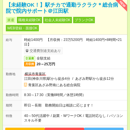
NEW
【未経験OK！】駅チカで通勤ラクラク＊総合病
院で院内サポート＠江田駅
派遣
職種未経験OK
社会人未経験OK
ブランクOK
WEB登録・面接OK
時給1400円 【月収例：23万5200円 時給1400円×8時間×21
給与
日】
交通費別途支給あり
全額支給
交通費
20～25万円
月収例
横浜市青葉区
勤務地
江田(神奈川県)駅から徒歩4分
/
あざみ野駅から徒歩12分
青葉区あざみ野南にある総合病院
8:30～17:30（実働8時間／休憩1時間）
勤務時間
即日～長期 勤務開始日は相談に応じます！
期間
40～50代活躍中
/
副業・WワークOK
/
電話対応なし
/
パソコン
特徴
スキル不要