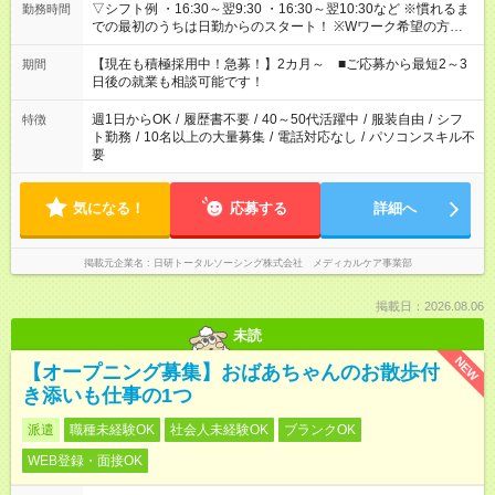
▽シフト例 ・16:30～翌9:30 ・16:30～翌10:30など ※慣れるま
勤務時間
での最初のうちは日勤からのスタート！ ※Wワーク希望の方へ
今ご覧のお仕事で希望する勤務時間と、もう1つのお仕事の勤務
時間。 合計で週40時間を超える場合は応募できません。
【現在も積極採用中！急募！】2カ月～ ■ご応募から最短2～3
期間
日後の就業も相談可能です！
週1日からOK
/
履歴書不要
/
40～50代活躍中
/
服装自由
/
シフ
特徴
ト勤務
/
10名以上の大量募集
/
電話対応なし
/
パソコンスキル不
要
気になる！
応募する
詳細へ
掲載元企業名
日研トータルソーシング株式会社 メディカルケア事業部
掲載日：2026.08.06
未読
NEW
【オープニング募集】おばあちゃんのお散歩付
き添いも仕事の1つ
派遣
職種未経験OK
社会人未経験OK
ブランクOK
WEB登録・面接OK