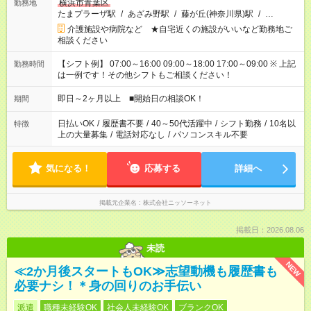
横浜市青葉区
勤務地
たまプラーザ駅
/
あざみ野駅
/
藤が丘(神奈川県)駅
/
…
介護施設や病院など ★自宅近くの施設がいいなど勤務地ご
相談ください
【シフト例】 07:00～16:00 09:00～18:00 17:00～09:00 ※ 上記
勤務時間
は一例です！その他シフトもご相談ください！
即日～2ヶ月以上 ■開始日の相談OK！
期間
日払いOK
/
履歴書不要
/
40～50代活躍中
/
シフト勤務
/
10名以
特徴
上の大量募集
/
電話対応なし
/
パソコンスキル不要
気になる！
応募する
詳細へ
掲載元企業名
株式会社ニッソーネット
掲載日：2026.08.06
未読
NEW
≪2か月後スタートもOK≫志望動機も履歴書も
必要ナシ！＊身の回りのお手伝い
派遣
職種未経験OK
社会人未経験OK
ブランクOK