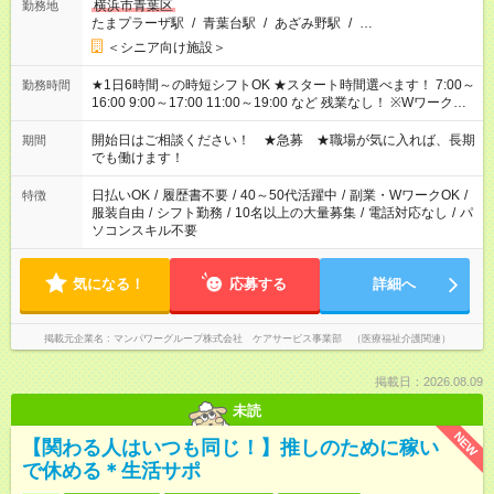
横浜市青葉区
勤務地
たまプラーザ駅
/
青葉台駅
/
あざみ野駅
/
…
＜シニア向け施設＞
★1日6時間～の時短シフトOK ★スタート時間選べます！ 7:00～
勤務時間
16:00 9:00～17:00 11:00～19:00 など 残業なし！ ※Wワークの
場合、他のお仕事と合わせ週40時間超の就業はご案内できませ
ん ※法令に基づき、週20時間以上勤務は社会保険への加入対象
開始日はご相談ください！ ★急募 ★職場が気に入れば、長期
期間
となります ※労働者派遣法（日雇い派遣の原則禁止）により、
でも働けます！
短時間・短期間の就業はご案内が難しい場合があります
日払いOK
/
履歴書不要
/
40～50代活躍中
/
副業・WワークOK
/
特徴
服装自由
/
シフト勤務
/
10名以上の大量募集
/
電話対応なし
/
パ
ソコンスキル不要
気になる！
応募する
詳細へ
掲載元企業名
マンパワーグループ株式会社 ケアサービス事業部 （医療福祉介護関連）
掲載日：2026.08.09
未読
NEW
【関わる人はいつも同じ！】推しのために稼い
で休める＊生活サポ