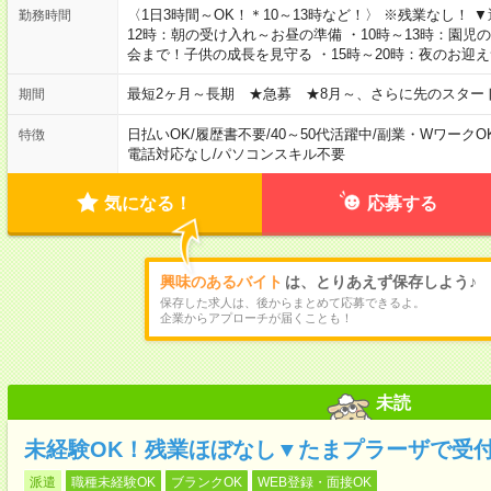
〈1日3時間～OK！＊10～13時など！〉 ※残業なし！ 
勤務時間
12時：朝の受け入れ～お昼の準備 ・10時～13時：園児
会まで！子供の成長を見守る ・15時～20時：夜のお迎
最短2ヶ月～長期 ★急募 ★8月～、さらに先のスター
期間
日払いOK
/
履歴書不要
/
40～50代活躍中
/
副業・WワークO
特徴
電話対応なし
/
パソコンスキル不要
気になる！
応募する
興味のあるバイト
は、とりあえず保存しよう♪
保存した求人は、後からまとめて応募できるよ。
企業からアプローチが届くことも！
未読
未経験OK！残業ほぼなし▼たまプラーザで受
派遣
職種未経験OK
ブランクOK
WEB登録・面接OK