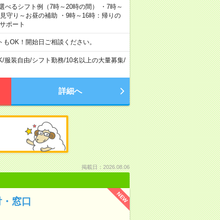
▼選べるシフト例（7時～20時の間） ・7時～
の見守り～お昼の補助 ・9時～16時：帰りの
えサポート
トもOK！開始日ご相談ください。
K
/
服装自由
/
シフト勤務
/
10名以上の大量募集
/
詳細へ
掲載日：2026.08.06
NEW
付・窓口