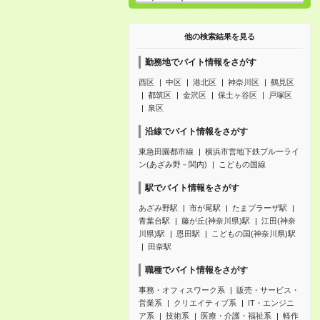
他の検索結果を見る
勤務地でバイト情報をさがす
西区
中区
港北区
神奈川区
鶴見区
都筑区
金沢区
保土ヶ谷区
戸塚区
泉区
沿線でバイト情報をさがす
東急田園都市線
横浜市営地下鉄ブルーライ
ン(あざみ野－関内)
こどもの国線
駅でバイト情報をさがす
あざみ野駅
市が尾駅
たまプラーザ駅
青葉台駅
藤が丘(神奈川県)駅
江田(神奈
川県)駅
恩田駅
こどもの国(神奈川県)駅
田奈駅
職種でバイト情報をさがす
事務・オフィスワーク系
販売・サービス・
営業系
クリエイティブ系
IT・エンジニ
ア系
技術系
医療・介護・福祉系
軽作