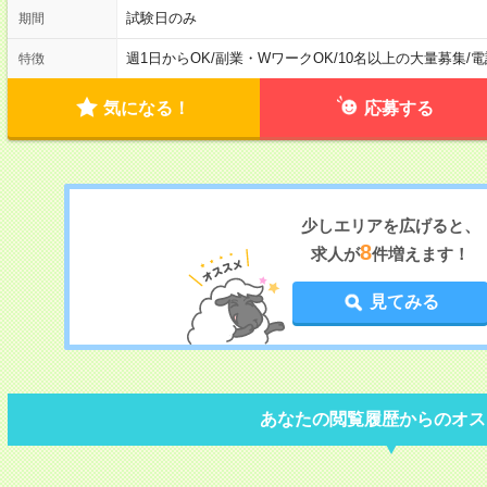
試験日のみ
期間
週1日からOK
/
副業・WワークOK
/
10名以上の大量募集
/
電
特徴
気になる！
応募する
少しエリアを広げると、
8
求人が
件増えます！
見てみる
あなたの閲覧履歴からのオス