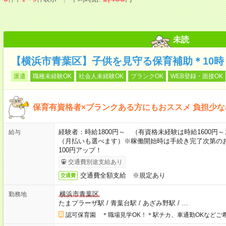
未読
【横浜市青葉区】子供を見守る保育補助＊10時
派遣
職種未経験OK
社会人未経験OK
ブランクOK
WEB登録・面接OK
保育有資格者×ブランクある方にもおススメ 負担少
経験者：時給1800円～ （有資格未経験は時給1600
給与
（月払いも選べます）※稼働開始時は手続き完了次第の
100円アップ！
交通費別途支給あり
交通費全額支給 ※規定あり
交通費
横浜市青葉区
勤務地
たまプラーザ駅
/
青葉台駅
/
あざみ野駅
/
…
認可保育園 ＊職場見学OK！＊駅チカ、車通勤OKなどご