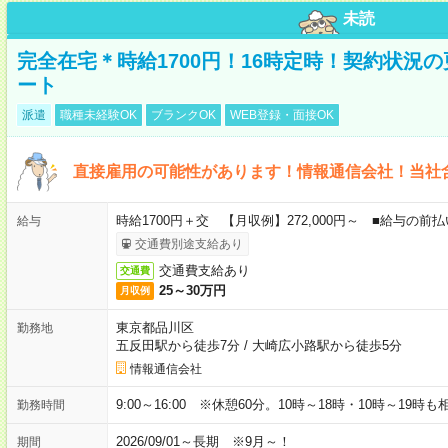
未読
完全在宅＊時給1700円！16時定時！契約状況
ート
派遣
職種未経験OK
ブランクOK
WEB登録・面接OK
直接雇用の可能性があります！情報通信会社！当社
時給1700円＋交 【月収例】272,000円～ ■給与の
給与
交通費別途支給あり
交通費支給あり
交通費
25～30万円
月収例
東京都品川区
勤務地
五反田駅から徒歩7分
/
大崎広小路駅から徒歩5分
情報通信会社
9:00～16:00 ※休憩60分。10時～18時・10時～19時
勤務時間
2026/09/01～長期 ※9月～！
期間