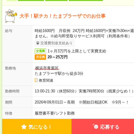
大手！駅チカ！たまプラーザでのお仕事
時給1600円 月収例 24万円 時給1600円×実働7h30
給与
ません。※給与即受取りサービス利用可（利用条件有）
交通費別途支給あり
1ヶ月3万円を上限として実費支給
交通費
20～25万円
月収例
横浜市青葉区
勤務地
たまプラーザ駅から徒歩3分
教育関連
13:00-21:30（休憩60分）実働7時間30分（残業少なめ！
勤務時間
2026年09月01日～長期 ※開始日相談OK ※9月～！
期間
履歴書不要
/
シフト勤務
特徴
気になる！
応募する