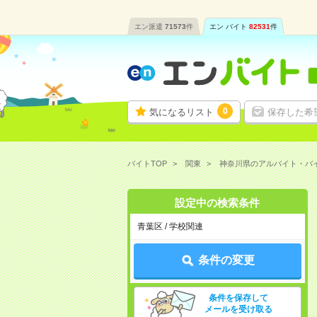
エン派遣
71573
件
エン バイト
82531
件
0
気になるリスト
保存した希
バイトTOP
関東
神奈川県のアルバイト・バ
設定中の検索条件
青葉区 / 学校関連
条件の変更
条件を保存して
メールを受け取る