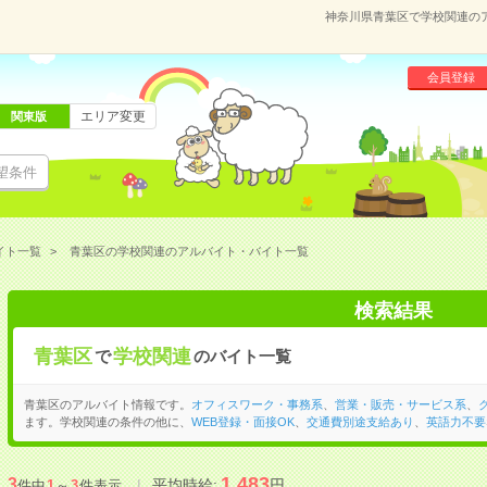
神奈川県青葉区で学校関連の
会員登録
エリア変更
関東版
望条件
イト一覧
青葉区の学校関連のアルバイト・バイト一覧
検索結果
青葉区
学校関連
で
のバイト一覧
青葉区のアルバイト情報です。
オフィスワーク・事務系
、
営業・販売・サービス系
、
ます。学校関連の条件の他に、
WEB登録・面接OK
、
交通費別途支給あり
、
英語力不要
1,483
3
平均時給:
円
件中
1
～
3
件表示