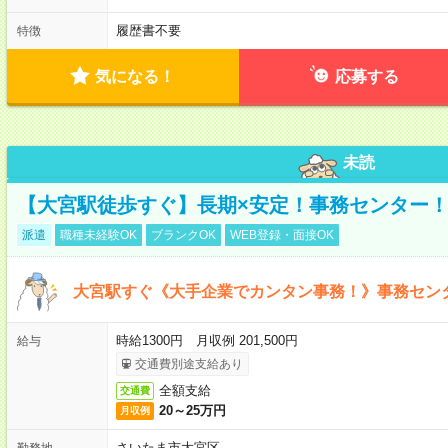
履歴書不要
特徴
気になる！
応募する
未読
【大宮駅徒歩すぐ】長期×安定！事務センター
派遣
職種未経験OK
ブランクOK
WEB登録・面接OK
大宮駅すぐ《大手企業でカンタン事務！》事務セン
時給1300円 月収例 201,500円
給与
交通費別途支給あり
全額支給
交通費
20～25万円
月収例
さいたま市大宮区
勤務地