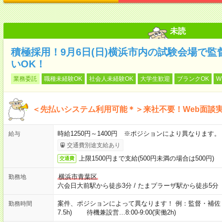
未読
積極採用！9月6日(日)横浜市内の試験会場で
いOK！
業務委託
職種未経験OK
社会人未経験OK
大学生歓迎
ブランクOK
W
＜先払いシステム利用可能＊＞来社不要！Web面談
時給1250円～1400円 ※ポジションにより異なります。
給与
交通費別途支給あり
上限1500円まで支給(500円未満の場合は500円)
交通費
横浜市青葉区
勤務地
六会日大前駅から徒歩3分
/
たまプラーザ駅から徒歩5分
案件、ポジションによって異なります！ 例：監督・補佐・誘導
勤務時間
7.5h) 待機兼設営…8:00-9:00(実働2h)