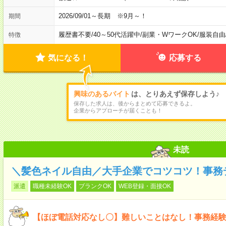
2026/09/01～長期 ※9月～！
期間
履歴書不要
/
40～50代活躍中
/
副業・WワークOK
/
服装自由
特徴
気になる！
応募する
興味のあるバイト
は、とりあえず保存しよう♪
保存した求人は、後からまとめて応募できるよ。
企業からアプローチが届くことも！
未読
＼髪色ネイル自由／大手企業でコツコツ！事務
派遣
職種未経験OK
ブランクOK
WEB登録・面接OK
【ほぼ電話対応なし〇】難しいことはなし！事務経