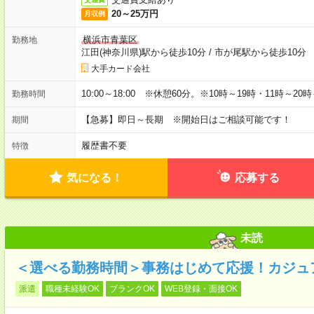
20～25万円
月収例
横浜市青葉区
勤務地
江田(神奈川県)駅から徒歩10分
/
市が尾駅から徒歩10分
大手カード会社
10:00～18:00 ※休憩60分。※10時～19時・11時～2
勤務時間
【急募】即日～長期 ※開始日はご相談可能です！
期間
履歴書不要
特徴
気になる！
応募する
未読
＜選べる勤務時間＞事務はじめて応援！カジュ
派遣
職種未経験OK
ブランクOK
WEB登録・面接OK