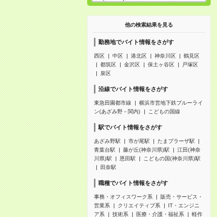
他の検索結果を見る
勤務地でバイト情報をさがす
西区
中区
港北区
神奈川区
鶴見区
都筑区
金沢区
保土ヶ谷区
戸塚区
泉区
沿線でバイト情報をさがす
東急田園都市線
横浜市営地下鉄ブルーライ
ン(あざみ野－関内)
こどもの国線
駅でバイト情報をさがす
あざみ野駅
市が尾駅
たまプラーザ駅
青葉台駅
藤が丘(神奈川県)駅
江田(神奈
川県)駅
恩田駅
こどもの国(神奈川県)駅
田奈駅
職種でバイト情報をさがす
事務・オフィスワーク系
販売・サービス・
営業系
クリエイティブ系
IT・エンジニ
ア系
技術系
医療・介護・福祉系
軽作