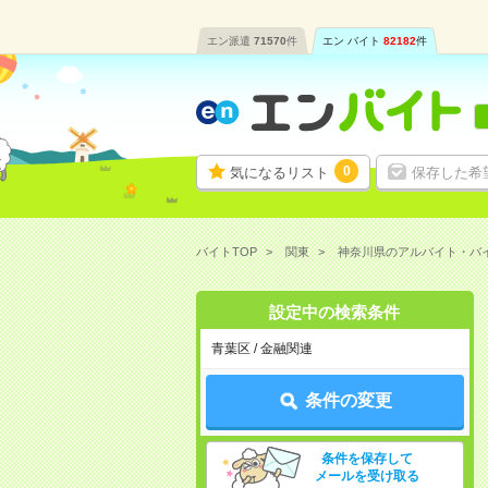
エン派遣
71570
件
エン バイト
82182
件
0
気になるリスト
保存した希
バイトTOP
関東
神奈川県のアルバイト・バ
設定中の検索条件
青葉区 / 金融関連
条件の変更
条件を保存して
メールを受け取る