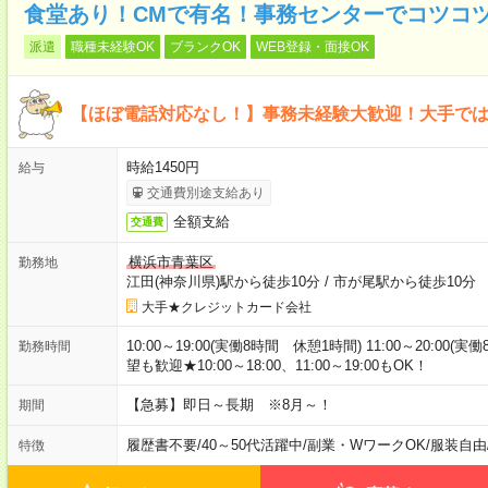
食堂あり！CMで有名！事務センターでコツコ
派遣
職種未経験OK
ブランクOK
WEB登録・面接OK
【ほぼ電話対応なし！】事務未経験大歓迎！大手で
時給1450円
給与
交通費別途支給あり
全額支給
交通費
横浜市青葉区
勤務地
江田(神奈川県)駅から徒歩10分
/
市が尾駅から徒歩10分
大手★クレジットカード会社
10:00～19:00(実働8時間 休憩1時間) 11:00～20:
勤務時間
望も歓迎★10:00～18:00、11:00～19:00もOK！
【急募】即日～長期 ※8月～！
期間
履歴書不要
/
40～50代活躍中
/
副業・WワークOK
/
服装自由
特徴