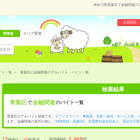
神奈川県青葉区で金融関連の
会員登録
エリア変更
関東版
望条件
イト一覧
青葉区の金融関連のアルバイト・バイト一覧
検索結果
青葉区
金融関連
で
のバイト一覧
青葉区のアルバイト情報です。
オフィスワーク・事務系
、
営業・販売・サービス系
、
ます。金融関連の条件の他に、
WEB登録・面接OK
、
交通費別途支給あり
、
英語力不要
1,469
13
平均時給:
円
件中
1
～
13
件表示