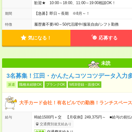
歓迎★ 10:00～18:00、11:00～19:00相談OK！
【急募】即日～長期 ※8月～！
期間
履歴書不要
/
40～50代活躍中
/
服装自由
/
シフト勤務
特徴
気になる！
応募する
未読
3名募集！江田・かんたんコツコツデータ入力
派遣
職種未経験OK
ブランクOK
WEB登録・面接OK
大手カード会社！有名ビルでの勤務！ランチスペー
時給1500円＋交 【月収例】249,375円～ ■給与の
給与
交通費別途支給あり
交通費支給あり
交通費